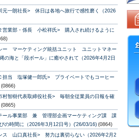
川元一朗社長> 休日は各地へ旅行で感性磨く（2026
第２営業部・係長 小松祥氏> 購入され続けるように
868)
チシー マーケティング統括ユニット ユニットマネー
縄の海と「段ボール」に癒やされて（2026年4月2日
ＥＣ担当 塩塚健一郎氏> プライベートでもコーヒー
)
(0866)
 市村智樹代表取締役社長> 毎朝全従業員の日報を確
)
(0865)
リテール事業部 兼 管理部企画マーケティング課 課
間に（2026年3月12日号）('26/03/16)
(0864)
ンス 山口真社長> 努力は裏切らない（2026年2月2