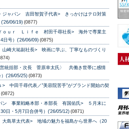
ナ・ジャパン 吉田智賀子代表> きっかけはテロ対策
6/06/19)
(0877)
 Ｙｏｕｒ Ｌｉｆｅ 村田千尋社長> 海外で専業主
）('26/06/09)
(0875)
ス 山崎大祐副社長> 映画に学ぶ、丁寧なものづくり
0874)
直営統括部・次長 菅原幸太氏〉 共働き世帯に感情
26/05/25)
(0873)
ｓ> 中田千尋代表／”美容院苦手”がブランド開始の契
)
(0872)
ャパン 事業戦略本部・本部長 有国佑氏> ５月末に
日・5月7日合併号）('26/05/12)
(0871)
ｅ 大島草太代表> 地域の魅力を福島から世界へ（20