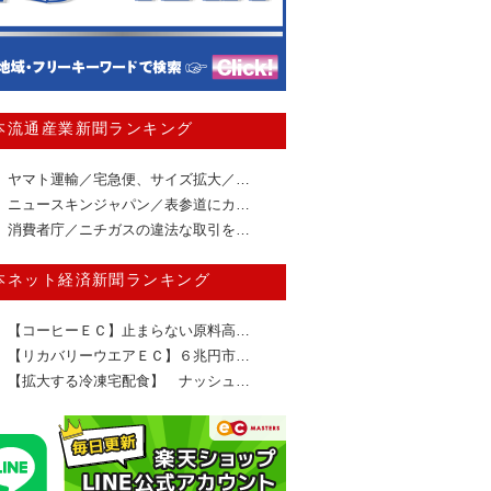
本流通産業新聞ランキング
ヤマト運輸／宅急便、サイズ拡大／…
ニュースキンジャパン／表参道にカ…
消費者庁／ニチガスの違法な取引を…
本ネット経済新聞ランキング
【コーヒーＥＣ】止まらない原料高…
【リカバリーウエアＥＣ】６兆円市…
【拡大する冷凍宅配食】 ナッシュ…