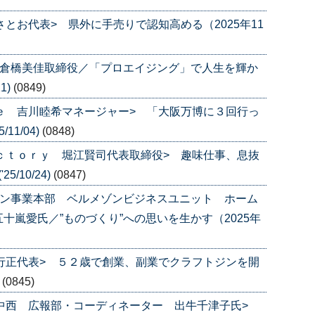
さとお代表> 県外に手売りで認知高める（2025年11
 倉橋美佳取締役／「プロエイジング」で人生を輝か
1)
(0849)
ｌｅ 吉川睦希マネージャー> 「大阪万博に３回行っ
11/04)
(0848)
ａｃｔｏｒｙ 堀江賢司代表取締役> 趣味仕事、息抜
/10/24)
(0847)
ゾン事業本部 ベルメゾンビジネスユニット ホーム
十嵐愛氏／”ものづくり”への思いを生かす（2025年
田行正代表> ５２歳で創業、副業でクラフトジンを開
)
(0845)
グ中西 広報部・コーディネーター 出牛千津子氏>