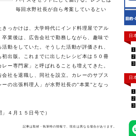
毎回水野社長が自ら考案しているとい
きっかけは、大学時代にインド料理屋でアル
日
。卒業後は、広告会社で勤務しながら、趣味で
る活動をしていた。そうした活動が評価され、
1
も初出版。これまでに出したレシピ本は５０冊
2
3
カレー専門家」と呼ばれることも増えてきた。
会社を退職し、同社を設立。カレーのサブス
日
ーの出張料理人」が水野社長の”本業”となっ
1
2
3
聞」４月１５日号で）
記事は取材・執筆時の情報で、現在は異なる場合があります。