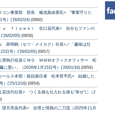
カラコン事業部 部長 篠池真由香氏> ”事業守りた
('26/02/24)
(0860)
ａｒｕ ｆｌｏｗｅｒ 谷口花代表> 自分もファンの
6/02/05)
(0858)
カル 薛明鶴（セツ・メイカク）社長>／「趣味は仕
号）('26/02/05)
(0857)
 上席執行役員ＣＭＯ ＭＭＭオフィスオフィサー 松
い」（2026年1月15日号）('26/01/16)
(0856)
 セールス本部・統括責任者 松本哲平氏> 結婚した
'25/12/16)
(0854)
立花佳代社長> つくる側も仕入れる側も”幸せ”に（2
3)
 望月亮佑代表> 合理と情熱の二刀流（2025年11月