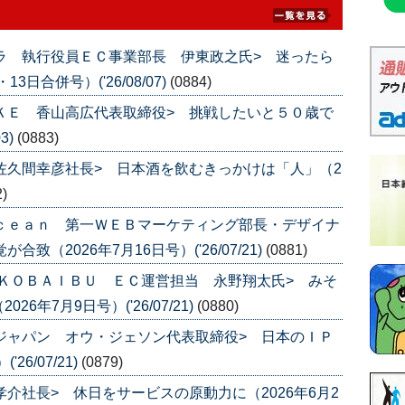
ムラ 執行役員ＥＣ事業部長 伊東政之氏> 迷ったら
日合併号）('26/08/07)
(0884)
ＵＫＥ 香山高広代表取締役> 挑戦したいと５０歳で
3)
(0883)
 佐久間幸彦社長> 日本酒を飲むきっかけは「人」（2
2)
Ｏｃｅａｎ 第一ＷＥＢマーケティング部長・デザイナ
致（2026年7月16日号）('26/07/21)
(0881)
品 ＫＯＢＡＩＢＵ ＥＣ運営担当 永野翔太氏> みそ
年7月9日号）('26/07/21)
(0880)
スジャパン オウ・ジェソン代表取締役> 日本のＩＰ
6/07/21)
(0879)
孝介社長> 休日をサービスの原動力に（2026年6月2