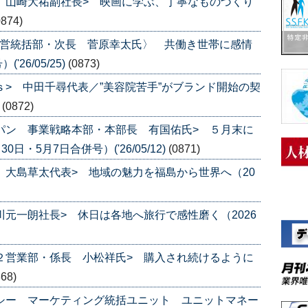
ス 山崎大祐副社長> 映画に学ぶ、丁寧なものづくり
0874)
直営統括部・次長 菅原幸太氏〉 共働き世帯に感情
26/05/25)
(0873)
ｓ> 中田千尋代表／”美容院苦手”がブランド開始の契
)
(0872)
ャパン 事業戦略本部・本部長 有国佑氏> ５月末に
日・5月7日合併号）('26/05/12)
(0871)
ｅ 大島草太代表> 地域の魅力を福島から世界へ（20
川元一朗社長> 休日は各地へ旅行で感性磨く（2026
第２営業部・係長 小松祥氏> 購入され続けるように
868)
チシー マーケティング統括ユニット ユニットマネー