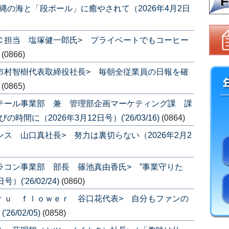
縄の海と「段ボール」に癒やされて（2026年4月2日
ＥＣ担当 塩塚健一郎氏> プライベートでもコーヒー
)
(0866)
 市村智樹代表取締役社長> 毎朝全従業員の日報を確
)
(0865)
リテール事業部 兼 管理部企画マーケティング課 課
間に（2026年3月12日号）('26/03/16)
(0864)
ンス 山口真社長> 努力は裏切らない（2026年2月2
カラコン事業部 部長 篠池真由香氏> ”事業守りた
('26/02/24)
(0860)
ａｒｕ ｆｌｏｗｅｒ 谷口花代表> 自分もファンの
6/02/05)
(0858)