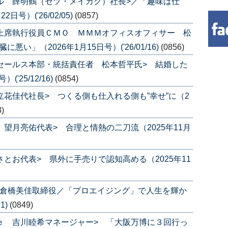
カル 薛明鶴（セツ・メイカク）社長>／「趣味は仕
号）('26/02/05)
(0857)
 上席執行役員ＣＭＯ ＭＭＭオフィスオフィサー 松
い」（2026年1月15日号）('26/01/16)
(0856)
 セールス本部・統括責任者 松本哲平氏> 結婚した
'25/12/16)
(0854)
立花佳代社長> つくる側も仕入れる側も”幸せ”に（2
3)
 望月亮佑代表> 合理と情熱の二刀流（2025年11月
さとお代表> 県外に手売りで認知高める（2025年11
 倉橋美佳取締役／「プロエイジング」で人生を輝か
1)
(0849)
ｌｅ 吉川睦希マネージャー> 「大阪万博に３回行っ