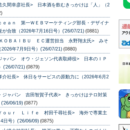
 佐久間幸彦社長> 日本酒を飲むきっかけは「人」（2
2)
Ｏｃｅａｎ 第一ＷＥＢマーケティング部長・デザイナ
致（2026年7月16日号）('26/07/21)
(0881)
品 ＫＯＢＡＩＢＵ ＥＣ運営担当 永野翔太氏> みそ
年7月9日号）('26/07/21)
(0880)
スジャパン オウ・ジェソン代表取締役> 日本のＩＰ
6/07/21)
(0879)
孝介社長> 休日をサービスの原動力に（2026年6月2
ナ・ジャパン 吉田智賀子代表> きっかけはテロ対策
6/06/19)
(0877)
 Ｙｏｕｒ Ｌｉｆｅ 村田千尋社長> 海外で専業主
）('26/06/09)
(0875)