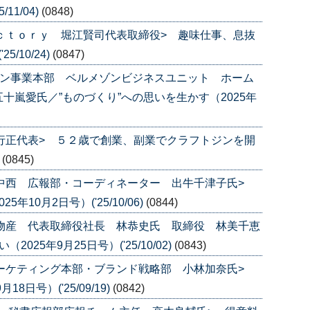
11/04)
(0848)
ａｃｔｏｒｙ 堀江賢司代表取締役> 趣味仕事、息抜
/10/24)
(0847)
ゾン事業本部 ベルメゾンビジネスユニット ホーム
十嵐愛氏／”ものづくり”への思いを生かす（2025年
田行正代表> ５２歳で創業、副業でクラフトジンを開
)
(0845)
グ中西 広報部・コーディネーター 出牛千津子氏>
10月2日号）('25/10/06)
(0844)
ル物産 代表取締役社長 林恭史氏 取締役 林美千恵
25年9月25日号）('25/10/02)
(0843)
マーケティング本部・ブランド戦略部 小林加奈氏>
日号）('25/09/19)
(0842)