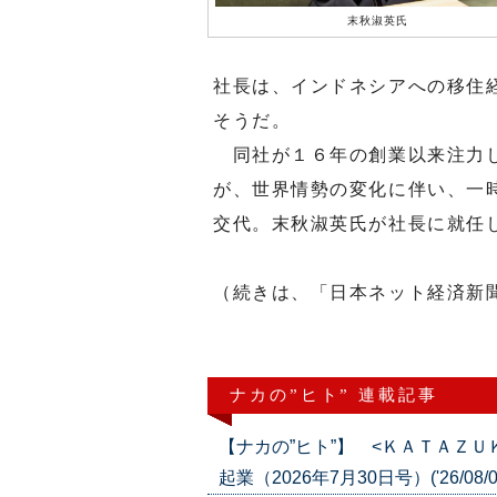
末秋淑英氏
社長は、インドネシアへの移住
そうだ。
同社が１６年の創業以来注力し
が、世界情勢の変化に伴い、一
交代。末秋淑英氏が社長に就任
（続きは、「日本ネット経済新
ナカの”ヒト” 連載記事
【ナカの”ヒト”】 <ＫＡＴＡＺ
起業（2026年7月30日号）('26/08/0