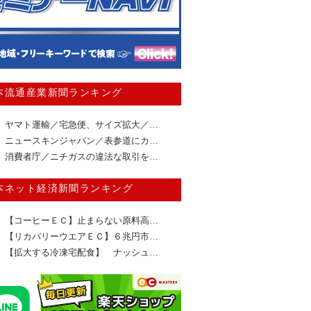
本流通産業新聞ランキング
ヤマト運輸／宅急便、サイズ拡大／…
ニュースキンジャパン／表参道にカ…
消費者庁／ニチガスの違法な取引を…
本ネット経済新聞ランキング
【コーヒーＥＣ】止まらない原料高…
【リカバリーウエアＥＣ】６兆円市…
【拡大する冷凍宅配食】 ナッシュ…