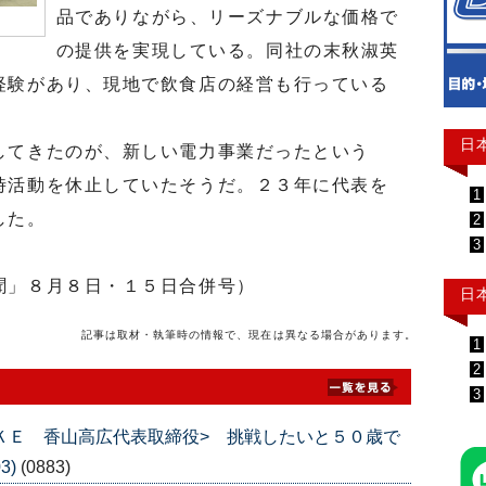
品でありながら、リーズナブルな価格で
の提供を実現している。同社の末秋淑英
経験があり、現地で飲食店の経営も行っている
日
てきたのが、新しい電力事業だったという
時活動を休止していたそうだ。２３年に代表を
1
した。
2
3
聞」８月８日・１５日合併号）
日
記事は取材・執筆時の情報で、現在は異なる場合があります。
1
2
3
ＵＫＥ 香山高広代表取締役> 挑戦したいと５０歳で
3)
(0883)