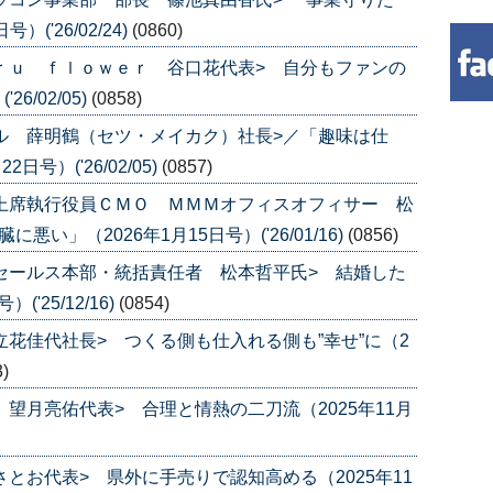
('26/02/24)
(0860)
ａｒｕ ｆｌｏｗｅｒ 谷口花代表> 自分もファンの
6/02/05)
(0858)
カル 薛明鶴（セツ・メイカク）社長>／「趣味は仕
号）('26/02/05)
(0857)
 上席執行役員ＣＭＯ ＭＭＭオフィスオフィサー 松
い」（2026年1月15日号）('26/01/16)
(0856)
 セールス本部・統括責任者 松本哲平氏> 結婚した
'25/12/16)
(0854)
立花佳代社長> つくる側も仕入れる側も”幸せ”に（2
3)
 望月亮佑代表> 合理と情熱の二刀流（2025年11月
さとお代表> 県外に手売りで認知高める（2025年11