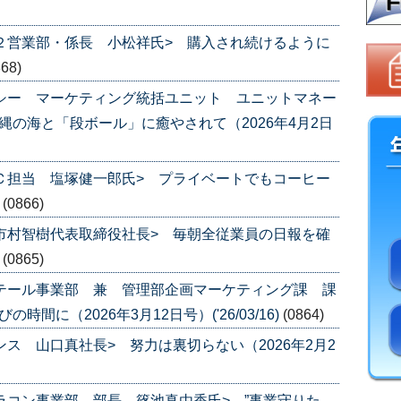
第２営業部・係長 小松祥氏> 購入され続けるように
868)
チシー マーケティング統括ユニット ユニットマネー
縄の海と「段ボール」に癒やされて（2026年4月2日
ＥＣ担当 塩塚健一郎氏> プライベートでもコーヒー
)
(0866)
 市村智樹代表取締役社長> 毎朝全従業員の日報を確
)
(0865)
リテール事業部 兼 管理部企画マーケティング課 課
間に（2026年3月12日号）('26/03/16)
(0864)
ンス 山口真社長> 努力は裏切らない（2026年2月2
カラコン事業部 部長 篠池真由香氏> ”事業守りた