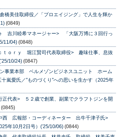
 倉橋美佳取締役／「プロエイジング」で人生を輝か
1)
(0849)
ｌｅ 吉川睦希マネージャー> 「大阪万博に３回行っ
11/04)
(0848)
ａｃｔｏｒｙ 堀江賢司代表取締役> 趣味仕事、息抜
/10/24)
(0847)
ゾン事業本部 ベルメゾンビジネスユニット ホーム
十嵐愛氏／”ものづくり”への思いを生かす（2025年
田行正代表> ５２歳で創業、副業でクラフトジンを開
)
(0845)
グ中西 広報部・コーディネーター 出牛千津子氏>
10月2日号）('25/10/06)
(0844)
ル物産 代表取締役社長 林恭史氏 取締役 林美千恵