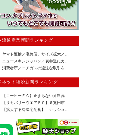
本流通産業新聞ランキング
ヤマト運輸／宅急便、サイズ拡大／…
ニュースキンジャパン／表参道にカ…
消費者庁／ニチガスの違法な取引を…
本ネット経済新聞ランキング
【コーヒーＥＣ】止まらない原料高…
【リカバリーウエアＥＣ】６兆円市…
【拡大する冷凍宅配食】 ナッシュ…