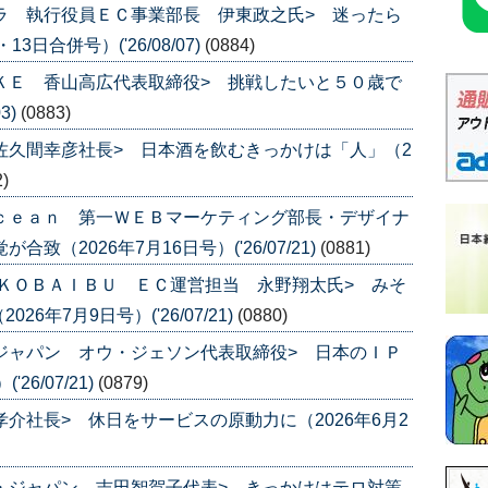
ムラ 執行役員ＥＣ事業部長 伊東政之氏> 迷ったら
日合併号）('26/08/07)
(0884)
ＵＫＥ 香山高広代表取締役> 挑戦したいと５０歳で
3)
(0883)
 佐久間幸彦社長> 日本酒を飲むきっかけは「人」（2
2)
Ｏｃｅａｎ 第一ＷＥＢマーケティング部長・デザイナ
致（2026年7月16日号）('26/07/21)
(0881)
品 ＫＯＢＡＩＢＵ ＥＣ運営担当 永野翔太氏> みそ
年7月9日号）('26/07/21)
(0880)
スジャパン オウ・ジェソン代表取締役> 日本のＩＰ
6/07/21)
(0879)
孝介社長> 休日をサービスの原動力に（2026年6月2
ナ・ジャパン 吉田智賀子代表> きっかけはテロ対策