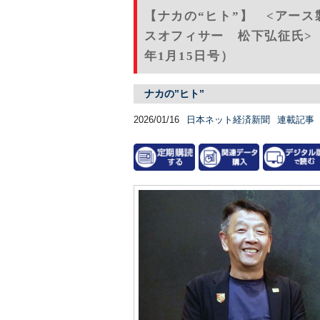
【ナカの“ヒト”】 <アー
スオフィサー 松下弘征氏> 
年1月15日号）
ナカの”ヒト”
2026/01/16
日本ネット経済新聞
連載記事