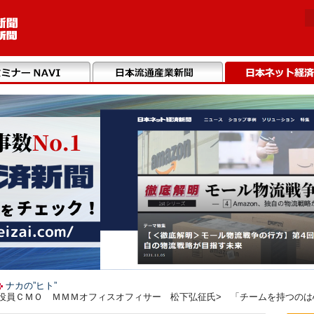
ナカの”ヒト”
役員ＣＭＯ ＭＭＭオフィスオフィサー 松下弘征氏> 「チームを持つのは心臓