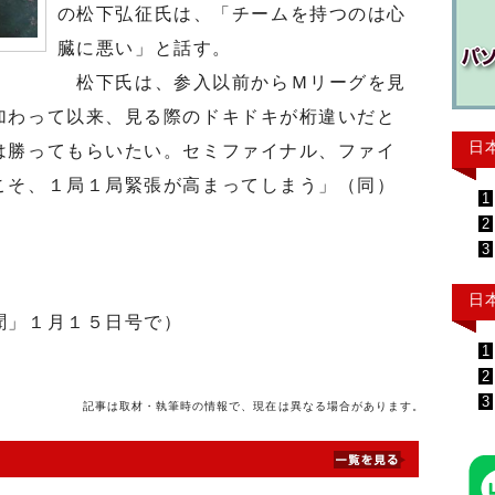
の松下弘征氏は、「チームを持つのは心
臓に悪い」と話す。
松下氏は、参入以前からＭリーグを見
加わって以来、見る際のドキドキが桁違いだと
日
は勝ってもらいたい。セミファイナル、ファイ
こそ、１局１局緊張が高まってしまう」（同）
1
2
3
日
聞」１月１５日号で）
1
2
3
記事は取材・執筆時の情報で、現在は異なる場合があります。