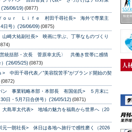
6/06/19)
(0877)
 Ｙｏｕｒ Ｌｉｆｅ 村田千尋社長> 海外で専業主
）('26/06/09)
(0875)
ス 山崎大祐副社長> 映画に学ぶ、丁寧なものづくり
0874)
直営統括部・次長 菅原幸太氏〉 共働き世帯に感情
26/05/25)
(0873)
ｓ> 中田千尋代表／”美容院苦手”がブランド開始の契
)
(0872)
ャパン 事業戦略本部・本部長 有国佑氏> ５月末に
日・5月7日合併号）('26/05/12)
(0871)
ｅ 大島草太代表> 地域の魅力を福島から世界へ（20
川元一朗社長> 休日は各地へ旅行で感性磨く（2026