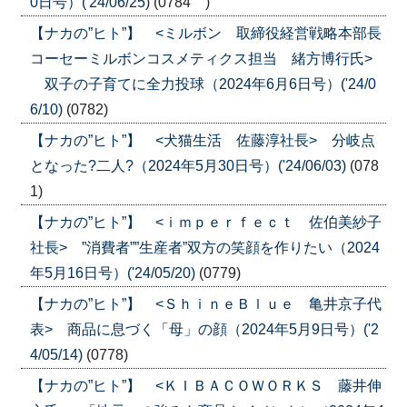
0日号）('24/06/25)
(0784 )
【ナカの”ヒト”】 <ミルボン 取締役経営戦略本部長
コーセーミルボンコスメティクス担当 緒方博行氏>
双子の子育てに全力投球（2024年6月6日号）('24/0
6/10)
(0782)
【ナカの”ヒト”】 <犬猫生活 佐藤淳社長> 分岐点
となった?二人?（2024年5月30日号）('24/06/03)
(078
1)
【ナカの”ヒト”】 <ｉｍｐｅｒｆｅｃｔ 佐伯美紗子
社長> ”消費者””生産者”双方の笑顔を作りたい（2024
年5月16日号）('24/05/20)
(0779)
【ナカの”ヒト”】 <ＳｈｉｎｅＢｌｕｅ 亀井京子代
表> 商品に息づく「母」の顔（2024年5月9日号）('2
4/05/14)
(0778)
【ナカの”ヒト”】 <ＫＩＢＡＣＯＷＯＲＫＳ 藤井伸