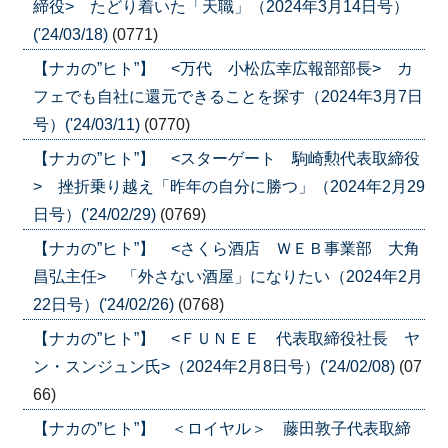
締役> たどり着いた「天職」（2024年3月14日号）
('24/03/18)
(0771)
【ナカの”ヒト”】 <万代 小松広幸広報部部長> カ
フェでも自社に還元できることを探す（2024年3月7日
号）('24/03/11)
(0770)
【ナカの”ヒト”】 <スターゲート 駒崎勲代表取締役
> 挫折乗り越え「昨年の自分に勝つ」（2024年2月29
日号）('24/02/29)
(0769)
【ナカの”ヒト”】 <さくら酒店 ＷＥＢ事業部 大角
昌弘主任> 「外さない酒屋」になりたい（2024年2月
22日号）('24/02/26)
(0768)
【ナカの”ヒト”】 <ＦＵＮＥＥ 代表取締役社長 ヤ
ン・スンジュン氏>（2024年2月8日号）('24/02/08)
(07
66)
【ナカの”ヒト”】 ＜ロイヤル＞ 藤田敦子代表取締