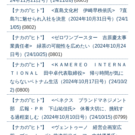
24年11月21日号）('24/11/26)
(0805)
【ナカの”ヒト”】 <直島文化村 伊崎早秩依氏> ?直
島?に魅せられ入社を決意（2024年10月31日号）('24/1
1/05)
(0802)
【ナカの”ヒト”】 <ゼロワンブースター 吉原慶太事
業責任者> 緑茶の可能性を広めたい（2024年10月24
日号）('24/10/25)
(0801)
【ナカの”ヒト”】 <ＫＡＭＥＲＥＯ ＩＮＴＥＲＮＡ
ＴＩＯＮＡＬ 田中卓代表取締役> 帰り時間が気に
ならないベトナム生活（2024年10月17日号）('24/10/2
2)
(0800)
【ナカの”ヒト”】 <ベネクス ブランドマネジメント
部 広報・ＰＲ 下山祐佳氏> 休養大切に、挑戦す
る過程楽しむ（2024年10月10日号）('24/10/15)
(0799)
【ナカの”ヒト”】 <ヴェントゥーノ 経営企画室広