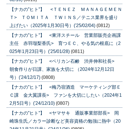
【ナカの”ヒト”】 <ＴＥＮＥＺ ＭＡＮＡＧＥＭＥＮ
Ｔ> ＴＯＭＩＴＡ ＴＷＩＮＳ／テニス業界を盛り
上げたい（2025年1月30日号）('25/02/04)
(0812)
【ナカの”ヒト”】 <東洋スチール 営業部販売企画課
主任 赤羽瑠梨香氏> 育つＥＣ、やる気の根底に（2
025年1月23日号）('25/01/28)
(0811)
【ナカの”ヒト”】 <ペリカン石鹸 渋井伸和社長>
朝食作りが日課、家族を大切に （2024年12月12日
号）('24/12/17)
(0808)
【ナカの”ヒト”】 <梅乃宿酒造 マーケティング部Ｅ
Ｃ課 金大翼課長> ファンを大切にしたい（2024年1
2月5日号）('24/12/10)
(0807)
【ナカの”ヒト”】 <ヤマサキ 通販事業部部長> 岡
崎珠生氏／カラー診断など美容資格の勉強に熱中（20