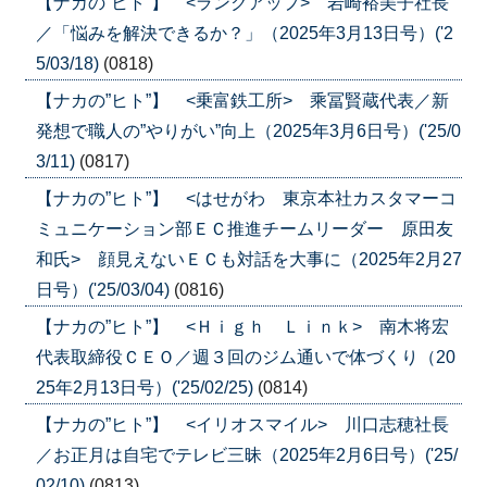
【ナカの”ヒト”】 <ランクアップ> 岩崎裕美子社長
／「悩みを解決できるか？」（2025年3月13日号）('2
5/03/18)
(0818)
【ナカの”ヒト”】 <乗富鉄工所> 乘冨賢蔵代表／新
発想で職人の”やりがい”向上（2025年3月6日号）('25/0
3/11)
(0817)
【ナカの”ヒト”】 <はせがわ 東京本社カスタマーコ
ミュニケーション部ＥＣ推進チームリーダー 原田友
和氏> 顔見えないＥＣも対話を大事に（2025年2月27
日号）('25/03/04)
(0816)
【ナカの”ヒト”】 <Ｈｉｇｈ Ｌｉｎｋ> 南木将宏
代表取締役ＣＥＯ／週３回のジム通いで体づくり（20
25年2月13日号）('25/02/25)
(0814)
【ナカの”ヒト”】 <イリオスマイル> 川口志穂社長
／お正月は自宅でテレビ三昧（2025年2月6日号）('25/
02/10)
(0813)