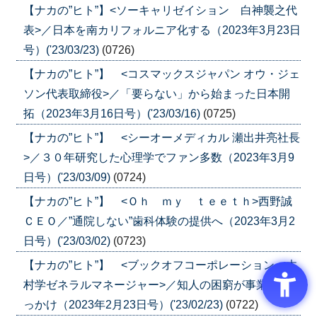
【ナカの”ヒト”】<ソーキャリゼイション 白神襲之代
表>／日本を南カリフォルニア化する（2023年3月23日
号）('23/03/23)
(0726)
【ナカの”ヒト”】 <コスマックスジャパン オウ・ジェ
ソン代表取締役>／「要らない」から始まった日本開
拓（2023年3月16日号）('23/03/16)
(0725)
【ナカの”ヒト”】 <シーオーメディカル 瀬出井亮社長
>／３０年研究した心理学でファン多数（2023年3月9
日号）('23/03/09)
(0724)
【ナカの”ヒト”】 <Ｏｈ ｍｙ ｔｅｅｔｈ>西野誠
ＣＥＯ／”通院しない”歯科体験の提供へ（2023年3月2
日号）('23/03/02)
(0723)
【ナカの”ヒト”】 <ブックオフコーポレーション 木
村学ゼネラルマネージャー>／知人の困窮が事業のき
っかけ（2023年2月23日号）('23/02/23)
(0722)