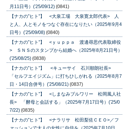
月11日号）('25/09/12)
(0841)
【ナカの”ヒト”】 <大泉工場 大泉寛太郎代表> 人
と人、人とモノをつなぐ存在になりたい（2025年9月4
日号）('25/09/08)
(0840)
【ナカの”ヒト”】 <ｙｕｐｐａ 渡邊尋思代表取締役
> ＳＮＳのスタンプから結婚へ（2025年8月21日号）
('25/08/25)
(0838)
【ナカの”ヒト”】 <キューサイ 石川順朗社長>
「セルフエイジズム」に打ちひしがれる（2025年8月7
日・14日合併号）('25/08/21)
(0837)
【ナカの”ヒト”】 <しまなみブルワリー 松岡風人社
長> 「酵母と会話する」（2025年7月17日号）('25/0
7/22)
(0835)
【ナカの”ヒト”】 <ナラリサ 松田梨佐ＣＥＯ>／フ
ァッションで大人の女性に自信を（2025年7月10日