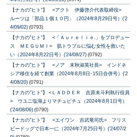
【ナカの”ヒト”】 <アクト 伊藤啓介代表取締役>
ルーツは「部品１個１０円」（2024年8月29日号）('2
4/09/02)
(0793)
【ナカの”ヒト”】 <「Ａｕｒｅｌｉｅ.」をプロデュー
ス ＭＥＧＵＭＩ> 肌トラブルに悩む女性を救いた
い（2024年8月22日号）('24/08/27)
(0792)
【ナカの”ヒト”】 <ノア 末秋淑英社長> インドネ
シア移住を経て創業（2024年8月8日･15日合併号）('2
4/08/20)
(0791)
【ナカの”ヒト”】 <ＬＡＤＤＥＲ 吉原未斗利執行役員
> ウユニ塩湖よりマチュピチュ（2024年8月1日号）
('24/08/06)
(0790)
【ナカの”ヒト”】 <エイワン 吉武竜司氏> フリス
ビードッグで日本一に（2024年7月25日号）('24/07/2