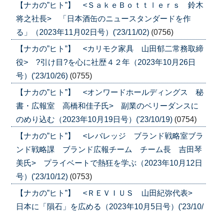
【ナカの”ヒト”】 <ＳａｋｅＢｏｔｔｌｅｒｓ 鈴木
将之社長> 「日本酒缶のニュースタンダードを作
る」（2023年11月02日号）('23/11/02)
(0756)
【ナカの”ヒト”】 <カリモク家具 山田郁二常務取締
役> ?引け目?を心に社歴４２年（2023年10月26日
号）('23/10/26)
(0755)
【ナカの”ヒト”】 <オンワードホールディングス 秘
書・広報室 高橋和佳子氏> 副業のベリーダンスに
のめり込む（2023年10月19日号）('23/10/19)
(0754)
【ナカの”ヒト”】 <レバレッジ ブランド戦略室ブラ
ンド戦略課 ブランド広報チーム チーム長 吉田琴
美氏> プライベートで熱狂を学ぶ（2023年10月12日
号）('23/10/12)
(0753)
【ナカの”ヒト”】 <ＲＥＶＩＵＳ 山田紀弥代表>
日本に「隕石」を広める（2023年10月5日号）('23/10/