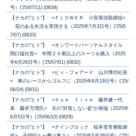
号）('25/07/11)
(0834)
【ナカの”ヒト”】 <ＦＬＯＷＥＲ 小室美佳取締役>
花のある生活を実現する（2025年7月3日号）('25/0
7/07)
(0833)
【ナカの”ヒト”】 <オンワードパーソナルスタイル
関口猛社長> 年間２０着以上のスーツを購入（2025
年6月26日号）('25/07/01)
(0832)
【ナカの”ヒト”】 <ビィ・フォアード 山川博功社長
> 車のレースからゴルフに（2025年6月19日号）('25/
06/24)
(0831)
【ナカの”ヒト”】 <ｈｕｅ ｆｉｖｅ 藤井健一代
表 藤井万理氏> 夫の”対策しない姿”が発端（2025年
6月5日号）('25/06/10)
(0829)
【ナカの”ヒト”】 <ナインブロック 稲本登常務取締
役> 子煩悩も一番は奥さん（2025年5月29日号）('25/