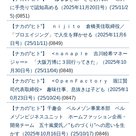
に手売りで認知高める（2025年11月20日号）('25/11/2
5)
(0851)
【ナカの“ヒト”】 ｎｉｊｉｔｏ 倉橋美佳取締役／
「プロエイジング」で人生を輝かせる（2025年11月6
日号）('25/11/11)
(0849)
【ナカの”ヒト”】 <ｎａｎａｐｌｅ 吉川睦希マネー
ジャー> 「大阪万博に３回行ってきた」（2025年10
月30日号）('25/11/04)
(0848)
【ナカの”ヒト”】 <ＯｐｅｎＦａｃｔｏｒｙ 堀江賢
司代表取締役> 趣味仕事、息抜きは子ども（2025年1
0月23日号）('25/10/24)
(0847)
【ナカの”ヒト”】千趣会 ベルメゾン事業本部 ベル
メゾンビジネスユニット ホームファッション企画・
開発チーム 五十嵐愛氏／”ものづくり”への思いを生
かす（2025年10月16日号）('25/10/17)
(0846)