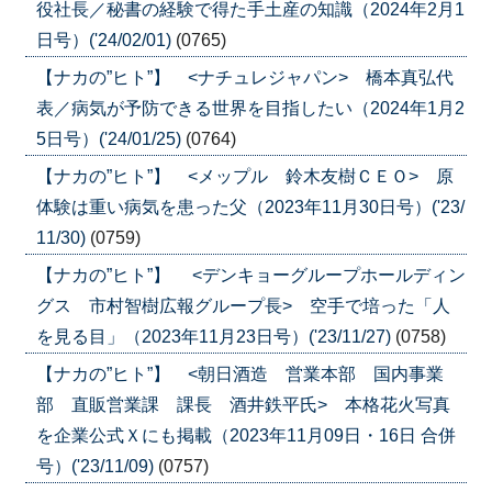
役社長／秘書の経験で得た手土産の知識（2024年2月1
日号）('24/02/01)
(0765)
【ナカの”ヒト”】 <ナチュレジャパン> 橋本真弘代
表／病気が予防できる世界を目指したい（2024年1月2
5日号）('24/01/25)
(0764)
【ナカの”ヒト”】 <メップル 鈴木友樹ＣＥＯ> 原
体験は重い病気を患った父（2023年11月30日号）('23/
11/30)
(0759)
【ナカの”ヒト”】 <デンキョーグループホールディン
グス 市村智樹広報グループ長> 空手で培った「人
を見る目」（2023年11月23日号）('23/11/27)
(0758)
【ナカの”ヒト”】 <朝日酒造 営業本部 国内事業
部 直販営業課 課長 酒井鉄平氏> 本格花火写真
を企業公式Ｘにも掲載（2023年11月09日・16日 合併
号）('23/11/09)
(0757)