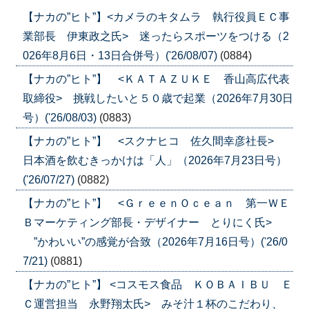
【ナカの”ヒト”】<カメラのキタムラ 執行役員ＥＣ事
業部長 伊東政之氏> 迷ったらスポーツをつける（2
026年8月6日・13日合併号）('26/08/07)
(0884)
【ナカの”ヒト”】 <ＫＡＴＡＺＵＫＥ 香山高広代表
取締役> 挑戦したいと５０歳で起業（2026年7月30日
号）('26/08/03)
(0883)
【ナカの”ヒト”】 <スクナヒコ 佐久間幸彦社長>
日本酒を飲むきっかけは「人」（2026年7月23日号）
('26/07/27)
(0882)
【ナカの”ヒト”】 <ＧｒｅｅｎＯｃｅａｎ 第一ＷＥ
Ｂマーケティング部長・デザイナー とりにく氏>
”かわいい”の感覚が合致（2026年7月16日号）('26/0
7/21)
(0881)
【ナカの”ヒト”】 <コスモス食品 ＫＯＢＡＩＢＵ Ｅ
Ｃ運営担当 永野翔太氏> みそ汁１杯のこだわり、