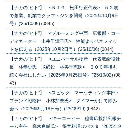
【ナカの”ヒト”】 <ＮＴＧ 松田行正代表> ５２歳
で創業、副業でクラフトジンを開発（2025年10月9日
号）('25/10/09)
(0845)
【ナカの”ヒト”】 <ブルーミング中西 広報部・コー
ディネーター 出牛千津子氏> 性能よりベネフィッ
トを伝える（2025年10月2日号）('25/10/06)
(0844)
【ナカの”ヒト”】 <ユニバーサル物産 代表取締役社
長 林恭史氏 取締役 林美千恵氏> ３００年後も
続く会社にしたい（2025年9月25日号）('25/10/02)
(08
43)
【ナカの”ヒト”】 <スピック マーケティング本部・
ブランド戦略部 小林加奈氏> タイマーかけて飲み
会へ（2025年9月18日号）('25/09/19)
(0842)
【ナカの”ヒト”】 <キーコーヒー 秘書広報部広報チ
ーム主任 高木良輔氏> 得意料理はパスタ（2025年9