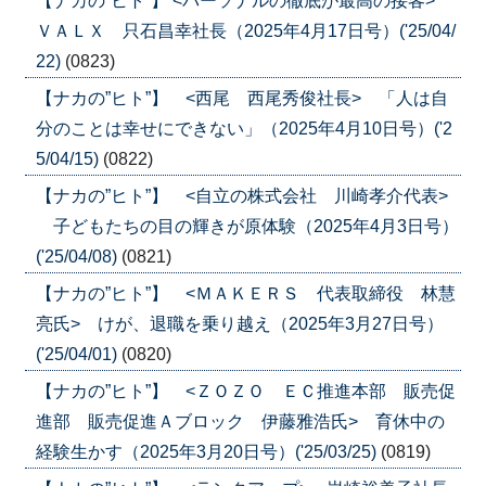
【ナカの”ヒト”】 <パーソナルの徹底が最高の接客>
ＶＡＬＸ 只石昌幸社長（2025年4月17日号）('25/04/
22)
(0823)
【ナカの”ヒト”】 <西尾 西尾秀俊社長> 「人は自
分のことは幸せにできない」（2025年4月10日号）('2
5/04/15)
(0822)
【ナカの”ヒト”】 <自立の株式会社 川崎孝介代表>
子どもたちの目の輝きが原体験（2025年4月3日号）
('25/04/08)
(0821)
【ナカの”ヒト”】 <ＭＡＫＥＲＳ 代表取締役 林慧
亮氏> けが、退職を乗り越え（2025年3月27日号）
('25/04/01)
(0820)
【ナカの”ヒト”】 <ＺＯＺＯ ＥＣ推進本部 販売促
進部 販売促進Ａブロック 伊藤雅浩氏> 育休中の
経験生かす（2025年3月20日号）('25/03/25)
(0819)