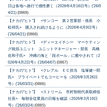
日は各地へ旅行で感性磨く（2026年4月16日号）('26/0
4/21)
(0869)
【ナカの“ヒト”】 <サンコー 第２営業部・係長 小
松祥氏> 購入され続けるように（2026年4月9日号）
('26/04/21)
(0868)
【ナカの“ヒト”】 <ディーエイチシー マーケティン
グ統括ユニット ユニットマネージャー・部長 高橋
佐和子氏> 沖縄の海と「段ボール」に癒やされて（2
026年4月2日号）('26/04/07)
(0867)
【ナカの“ヒト”】 <クレアル ＥＣ担当 塩塚健一郎
氏> プライベートでもコーヒーを（2026年3月26日
号）('26/03/31)
(0866)
【ナカの“ヒト”】 <ストリーム 市村智樹代表取締役
社長> 毎朝全従業員の日報を確認（2026年3月19日
号）('26/03/24)
(0865)