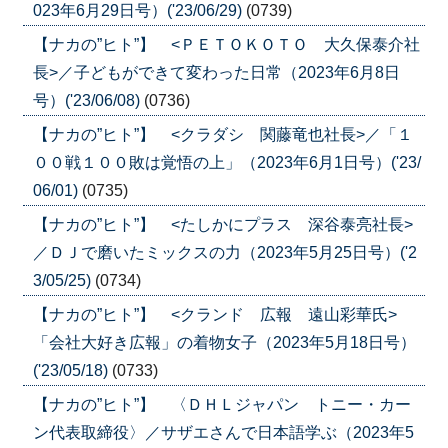
023年6月29日号）('23/06/29)
(0739)
【ナカの”ヒト”】 <ＰＥＴＯＫＯＴＯ 大久保泰介社
長>／子どもができて変わった日常（2023年6月8日
号）('23/06/08)
(0736)
【ナカの”ヒト”】 <クラダシ 関藤竜也社長>／「１
００戦１００敗は覚悟の上」（2023年6月1日号）('23/
06/01)
(0735)
【ナカの”ヒト”】 <たしかにプラス 深谷泰亮社長>
／ＤＪで磨いたミックスの力（2023年5月25日号）('2
3/05/25)
(0734)
【ナカの”ヒト”】 <クランド 広報 遠山彩華氏>
「会社大好き広報」の着物女子（2023年5月18日号）
('23/05/18)
(0733)
【ナカの”ヒト”】 〈ＤＨＬジャパン トニー・カー
ン代表取締役〉／サザエさんで日本語学ぶ（2023年5