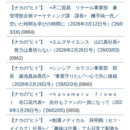
【ナカの“ヒト”】 <不二貿易 リテール事業部 兼
管理部企画マーケティング課 課長> 幡手純一氏／
空いた時間を学びの時間に（2026年3月12日号）('26/0
3/16)
(0864)
【ナカの“ヒト”】 <エムズサイエンス 山口真社長>
努力は裏切らない（2026年2月26日号）('26/03/03)
(0862)
【ナカの“ヒト”】 <シンシア カラコン事業部 部
長 篠池真由香氏> ”事業守りたい”一心で共に移籍
（2026年2月19日号）('26/02/24)
(0860)
【ナカの“ヒト”】 <ｈａｎａｍａｒｕ ｆｌｏｗｅ
ｒ 谷口花代表> 自分もファンの一員になって（202
6年1月29日号）('26/02/05)
(0858)
【ナカの“ヒト”】 <創通メディカル 薛明鶴（セツ・
メイカク）社長>／「趣味は仕事」でも日常で刺激を