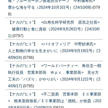
報・ブルーカーボン推進担当チーフ 中村優希氏>
豊かな海を守る（2024年10月3日号）('24/10/08)
(079
8)
【ナカの”ヒト”】 <白寿生科学研究所 原浩之社長>
健康行動と食に貪欲（2024年9月26日号）('24/10/0
1)
(0797)
【ナカの”ヒト”】 <バイオフィリア 中野紗来氏>
人と動物の幸せを生きがいに（2024年9月19日号）('2
4/09/24)
(0796)
【ナカの”ヒト”】 <ワールドパーティー 角谷圭一朗
執行役員 営業本部長 Ｗｐｃ．事業部長> 見せ方
工夫の「バズり」がやりがい（2024年9月12日号）('2
4/09/17)
(0795)
【ナカの”ヒト”】 <不二貿易 営業本部 ＥＣ事業部
> 根来直樹係長／ＥＣ事業部は「挑戦」が命題（202
4年9月5日号）('24/09/10)
(0974)