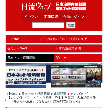
Home
データ販売の「ネット経済研究所」
セミナーNAVI
日本流通産業新聞
日本ネット経済新聞
DMフェア
Home
日本ネット経済新聞
連載記事
ナカの”ヒト”
【ナカの”ヒト”】 <さくら酒店 ＷＥＢ事業部 大角昌弘主任>
「外さない酒屋」になりたい（2024年2月22日号）