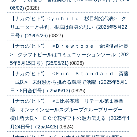
06/02)
(0828)
【ナカの”ヒト”】<ｙｕｈｉｌｏ 杉目雄治代表> ク
リエーターと共創、根底は自身の思い（2025年5月22
日号）('25/05/26)
(0827)
【ナカの”ヒト”】 <Ｂｒｅｗｔｏｐｅ 金澤俊昌社長
> クラフトビールはコミュニケーションツール（202
5年5月15日号）('25/05/21)
(0826)
【ナカの”ヒト”】 <Ｆｕｎ Ｓｔａｎｄａｒｄ 斎藤
一成氏> 未経験から挑める環境で活躍（2025年5月1
日・8日合併号）('25/05/13)
(0825)
【ナカの”ヒト”】 <日比谷花壇 リテール第１事業
部 オンラインセールスグループグループリーダー
横山哲大氏> ＥＣで花ギフトの魅力伝える（2025年4
月24日号）('25/04/28)
(0824)