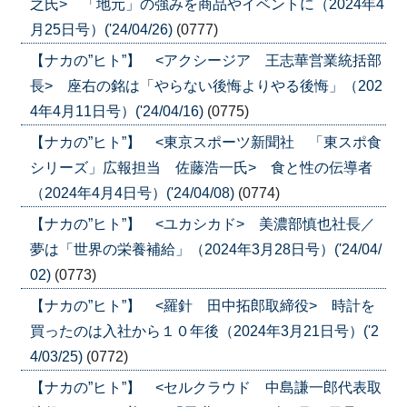
之氏> 「地元」の強みを商品やイベントに（2024年4
月25日号）('24/04/26)
(0777)
【ナカの”ヒト”】 <アクシージア 王志華営業統括部
長> 座右の銘は「やらない後悔よりやる後悔」（202
4年4月11日号）('24/04/16)
(0775)
【ナカの”ヒト”】 <東京スポーツ新聞社 「東スポ食
シリーズ」広報担当 佐藤浩一氏> 食と性の伝導者
（2024年4月4日号）('24/04/08)
(0774)
【ナカの”ヒト”】 <ユカシカド> 美濃部慎也社長／
夢は「世界の栄養補給」（2024年3月28日号）('24/04/
02)
(0773)
【ナカの”ヒト”】 <羅針 田中拓郎取締役> 時計を
買ったのは入社から１０年後（2024年3月21日号）('2
4/03/25)
(0772)
【ナカの”ヒト”】 <セルクラウド 中島謙一郎代表取