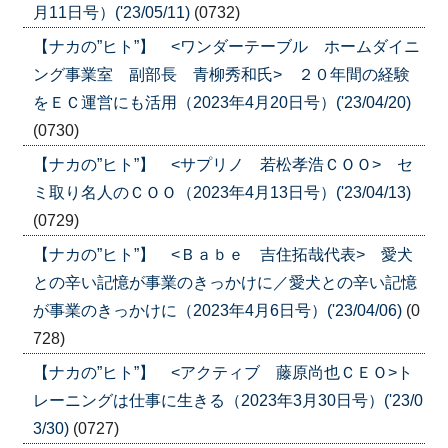
月11日号）('23/05/11)
(0732)
【ナカの”ヒト”】 <ワンダーテーブル ホームダイニ
ング事業室 副部長 青柳秀和氏> ２０年間の経験
をＥＣ運営にも活用（2023年4月20日号）('23/04/20)
(0730)
【ナカの”ヒト”】 <サプリノ 若松孝浩ＣＯＯ> セ
ミ取り名人のＣＯＯ（2023年4月13日号）('23/04/13)
(0729)
【ナカの”ヒト”】 <Ｂａｂｅ 吉住拓哉代表> 愛犬
との辛い記憶が事業のきっかけに／愛犬との辛い記憶
が事業のきっかけに（2023年4月6日号）('23/04/06)
(0
728)
【ナカの”ヒト”】 <アクティブ 藤原尚也ＣＥＯ>ト
レーニングは仕事に生きる（2023年3月30日号）('23/0
3/30)
(0727)