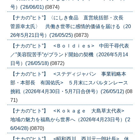
号）('26/06/01)
(0874)
【ナカの”ヒト”】〈にしき食品 直営統括部・次長
菅原幸太氏〉 共働き世帯に感情的価値を届ける（20
26年5月21日号）('26/05/25)
(0873)
【ナカの“ヒト”】 <Ｂｏｌｄｉｅｓ> 中田千尋代表
／”美容院苦手”がブランド開始の契機（2026年5月14
日号）('26/05/18)
(0872)
【ナカの“ヒト”】 <ステディジャパン 事業戦略本
部・本部長 有国佑氏> ５月末にスパルタンレース
挑戦（2026年4月30日・5月7日合併号）('26/05/12)
(08
71)
【ナカの“ヒト”】 <Ｋｏｋａｇｅ 大島草太代表>
地域の魅力を福島から世界へ（2026年4月23日号）('2
6/04/28)
(0870)
【ナカの“ヒト”】 <昭和西川 西川元一朗社長> 休