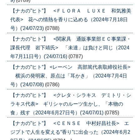
9)
(0789)
【ナカの”ヒト”】 <ＦＬＯＲＡ ＬＵＸＥ 和気雅美
代表> 花への情熱を香りに込める（2024年7月18日
号）('24/07/23)
(0788)
【ナカの”ヒト”】 <関家具 通販事業部ＥＣ事業課・
課長代理 岩下靖氏> 「未達」は負けと同じ（2024
年7月11日号）('24/07/16)
(0787)
【ナカの”ヒト”】 <レーベン 高部篤代表取締役社長>
横浜の発明家、原点は「耳かき」（2024年7月4日
号）('24/07/08)
(0786)
【ナカの”ヒト”】 <クレタ・シラキス デミトリ・シ
ラキス代表> ギリシャのルーツ生かし、「本物の
食」残す（2024年6月27日号）('24/07/01)
(0785)
【ナカの”ヒト”】 <ＣＥＮＳＥ 中村好昌社長> エ
ジプトで人生を変える”香り”に出会った（2024年6月2