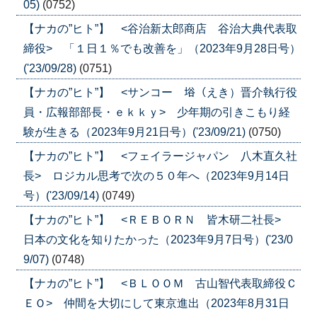
05)
(0752)
【ナカの”ヒト”】 <谷治新太郎商店 谷治大典代表取
締役> 「１日１％でも改善を」（2023年9月28日号）
('23/09/28)
(0751)
【ナカの”ヒト”】 <サンコー 﨏（えき）晋介執行役
員・広報部部長・ｅｋｋｙ> 少年期の引きこもり経
験が生きる（2023年9月21日号）('23/09/21)
(0750)
【ナカの”ヒト”】 <フェイラージャパン 八木直久社
長> ロジカル思考で次の５０年へ（2023年9月14日
号）('23/09/14)
(0749)
【ナカの”ヒト”】 <ＲＥＢＯＲＮ 皆木研二社長>
日本の文化を知りたかった（2023年9月7日号）('23/0
9/07)
(0748)
【ナカの”ヒト”】 <ＢＬＯＯＭ 古山智代表取締役Ｃ
ＥＯ> 仲間を大切にして東京進出（2023年8月31日