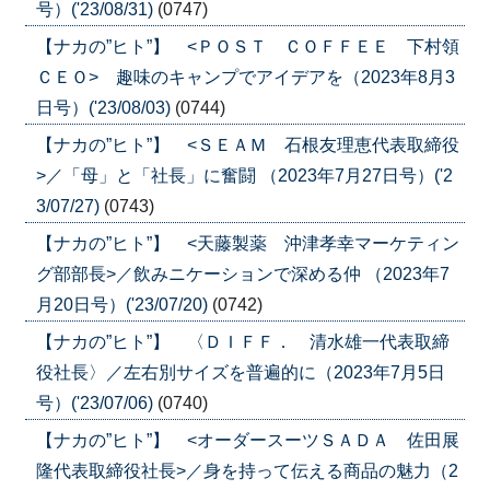
号）('23/08/31)
(0747)
【ナカの”ヒト”】 <ＰＯＳＴ ＣＯＦＦＥＥ 下村領
ＣＥＯ> 趣味のキャンプでアイデアを（2023年8月3
日号）('23/08/03)
(0744)
【ナカの”ヒト”】 <ＳＥＡＭ 石根友理恵代表取締役
>／「母」と「社長」に奮闘 （2023年7月27日号）('2
3/07/27)
(0743)
【ナカの”ヒト”】 <天藤製薬 沖津孝幸マーケティン
グ部部長>／飲みニケーションで深める仲 （2023年7
月20日号）('23/07/20)
(0742)
【ナカの”ヒト”】 〈ＤＩＦＦ． 清水雄一代表取締
役社長〉／左右別サイズを普遍的に（2023年7月5日
号）('23/07/06)
(0740)
【ナカの”ヒト”】 <オーダースーツＳＡＤＡ 佐田展
隆代表取締役社長>／身を持って伝える商品の魅力（2