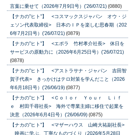
言葉に乗せて（2026年7月9日号）('26/07/21)
(0880)
【ナカの”ヒト”】 <コスマックスジャパン オウ・ジ
ェソン代表取締役> 日本のＩＰを楽しむ思春期（202
6年7月2日号）('26/07/21)
(0879)
【ナカの”ヒト”】 <エポラ 竹村孝介社長> 休日を
サービスの原動力に（2026年6月25日号）('26/07/21)
(0878)
【ナカの”ヒト”】 <アストラサナ・ジャパン 吉田智
賀子代表> きっかけはテロ対策を学んだこと（2026
年6月18日号）('26/06/19)
(0877)
【ナカの”ヒト”】 <Ｃｏｌｏｒ Ｙｏｕｒ Ｌｉｆ
ｅ 村田千尋社長> 海外で専業主婦に移住で起業を
決意（2026年6月4日号）('26/06/09)
(0875)
【ナカの”ヒト”】 <マザーハウス 山崎大祐副社長>
映画に学ぶ、丁寧なものづくり（2026年5月28日