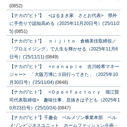
(0852)
【ナカの“ヒト”】 <はるまき家 さとお代表> 県外
に手売りで認知高める（2025年11月20日号）('25/11/2
5)
(0851)
【ナカの“ヒト”】 ｎｉｊｉｔｏ 倉橋美佳取締役／
「プロエイジング」で人生を輝かせる（2025年11月6
日号）('25/11/11)
(0849)
【ナカの”ヒト”】 <ｎａｎａｐｌｅ 吉川睦希マネー
ジャー> 「大阪万博に３回行ってきた」（2025年10
月30日号）('25/11/04)
(0848)
【ナカの”ヒト”】 <ＯｐｅｎＦａｃｔｏｒｙ 堀江賢
司代表取締役> 趣味仕事、息抜きは子ども（2025年1
0月23日号）('25/10/24)
(0847)
【ナカの”ヒト”】千趣会 ベルメゾン事業本部 ベル
メゾンビジネスユニット ホームファッション企画・