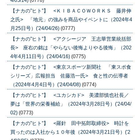
4/05/14)
(0778)
【ナカの”ヒト”】 <ＫＩＢＡＣＯＷＯＲＫＳ 藤井伸
之氏> 「地元」の強みを商品やイベントに（2024年4
月25日号）('24/04/26)
(0777)
【ナカの”ヒト”】 <アクシージア 王志華営業統括部
長> 座右の銘は「やらない後悔よりやる後悔」（202
4年4月11日号）('24/04/16)
(0775)
【ナカの”ヒト”】 <東京スポーツ新聞社 「東スポ食
シリーズ」広報担当 佐藤浩一氏> 食と性の伝導者
（2024年4月4日号）('24/04/08)
(0774)
【ナカの”ヒト”】 <ユカシカド> 美濃部慎也社長／
夢は「世界の栄養補給」（2024年3月28日号）('24/04/
02)
(0773)
【ナカの”ヒト”】 <羅針 田中拓郎取締役> 時計を
買ったのは入社から１０年後（2024年3月21日号）('2