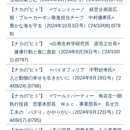
【ナカの”ヒト”】 <ヴェントゥーノ 経営企画室広
報・ブルーカーボン推進担当チーフ 中村優希氏>
豊かな海を守る（2024年10月3日号）('24/10/08)
(079
8)
【ナカの”ヒト”】 <白寿生科学研究所 原浩之社長>
健康行動と食に貪欲（2024年9月26日号）('24/10/0
1)
(0797)
【ナカの”ヒト”】 <バイオフィリア 中野紗来氏>
人と動物の幸せを生きがいに（2024年9月19日号）('2
4/09/24)
(0796)
【ナカの”ヒト”】 <ワールドパーティー 角谷圭一朗
執行役員 営業本部長 Ｗｐｃ．事業部長> 見せ方
工夫の「バズり」がやりがい（2024年9月12日号）('2
4/09/17)
(0795)