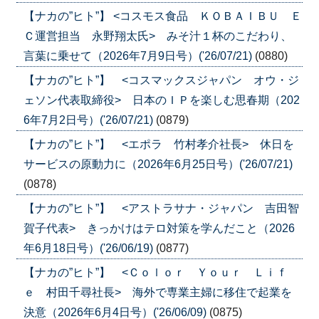
【ナカの”ヒト”】 <コスモス食品 ＫＯＢＡＩＢＵ Ｅ
Ｃ運営担当 永野翔太氏> みそ汁１杯のこだわり、
言葉に乗せて（2026年7月9日号）('26/07/21)
(0880)
【ナカの”ヒト”】 <コスマックスジャパン オウ・ジ
ェソン代表取締役> 日本のＩＰを楽しむ思春期（202
6年7月2日号）('26/07/21)
(0879)
【ナカの”ヒト”】 <エポラ 竹村孝介社長> 休日を
サービスの原動力に（2026年6月25日号）('26/07/21)
(0878)
【ナカの”ヒト”】 <アストラサナ・ジャパン 吉田智
賀子代表> きっかけはテロ対策を学んだこと（2026
年6月18日号）('26/06/19)
(0877)
【ナカの”ヒト”】 <Ｃｏｌｏｒ Ｙｏｕｒ Ｌｉｆ
ｅ 村田千尋社長> 海外で専業主婦に移住で起業を
決意（2026年6月4日号）('26/06/09)
(0875)