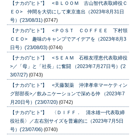
【ナカの”ヒト”】 <ＢＬＯＯＭ 古山智代表取締役Ｃ
ＥＯ> 仲間を大切にして東京進出（2023年8月31日
号）('23/08/31)
(0747)
【ナカの”ヒト”】 <ＰＯＳＴ ＣＯＦＦＥＥ 下村領
ＣＥＯ> 趣味のキャンプでアイデアを（2023年8月3
日号）('23/08/03)
(0744)
【ナカの”ヒト”】 <ＳＥＡＭ 石根友理恵代表取締役
>／「母」と「社長」に奮闘 （2023年7月27日号）('2
3/07/27)
(0743)
【ナカの”ヒト”】 <天藤製薬 沖津孝幸マーケティン
グ部部長>／飲みニケーションで深める仲 （2023年7
月20日号）('23/07/20)
(0742)
【ナカの”ヒト”】 〈ＤＩＦＦ． 清水雄一代表取締
役社長〉／左右別サイズを普遍的に（2023年7月5日
号）('23/07/06)
(0740)