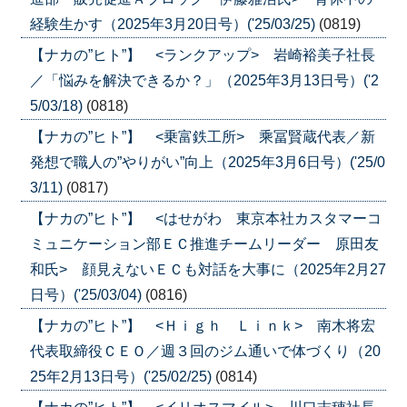
経験生かす（2025年3月20日号）('25/03/25)
(0819)
【ナカの”ヒト”】 <ランクアップ> 岩崎裕美子社長
／「悩みを解決できるか？」（2025年3月13日号）('2
5/03/18)
(0818)
【ナカの”ヒト”】 <乗富鉄工所> 乘冨賢蔵代表／新
発想で職人の”やりがい”向上（2025年3月6日号）('25/0
3/11)
(0817)
【ナカの”ヒト”】 <はせがわ 東京本社カスタマーコ
ミュニケーション部ＥＣ推進チームリーダー 原田友
和氏> 顔見えないＥＣも対話を大事に（2025年2月27
日号）('25/03/04)
(0816)
【ナカの”ヒト”】 <Ｈｉｇｈ Ｌｉｎｋ> 南木将宏
代表取締役ＣＥＯ／週３回のジム通いで体づくり（20
25年2月13日号）('25/02/25)
(0814)