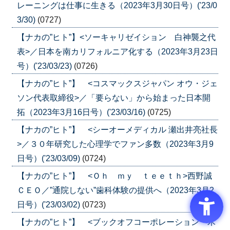
レーニングは仕事に生きる（2023年3月30日号）('23/0
3/30)
(0727)
【ナカの”ヒト”】<ソーキャリゼイション 白神襲之代
表>／日本を南カリフォルニア化する（2023年3月23日
号）('23/03/23)
(0726)
【ナカの”ヒト”】 <コスマックスジャパン オウ・ジェ
ソン代表取締役>／「要らない」から始まった日本開
拓（2023年3月16日号）('23/03/16)
(0725)
【ナカの”ヒト”】 <シーオーメディカル 瀬出井亮社長
>／３０年研究した心理学でファン多数（2023年3月9
日号）('23/03/09)
(0724)
【ナカの”ヒト”】 <Ｏｈ ｍｙ ｔｅｅｔｈ>西野誠
ＣＥＯ／”通院しない”歯科体験の提供へ（2023年3月2
日号）('23/03/02)
(0723)
【ナカの”ヒト”】 <ブックオフコーポレーション 木