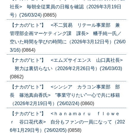
社長> 毎朝全従業員の日報を確認（2026年3月19日
号）('26/03/24)
(0865)
【ナカの“ヒト”】 <不二貿易 リテール事業部 兼
管理部企画マーケティング課 課長> 幡手純一氏／
空いた時間を学びの時間に（2026年3月12日号）('26/0
3/16)
(0864)
【ナカの“ヒト”】 <エムズサイエンス 山口真社長>
努力は裏切らない（2026年2月26日号）('26/03/03)
(0862)
【ナカの“ヒト”】 <シンシア カラコン事業部 部
長 篠池真由香氏> ”事業守りたい”一心で共に移籍
（2026年2月19日号）('26/02/24)
(0860)
【ナカの“ヒト”】 <ｈａｎａｍａｒｕ ｆｌｏｗｅ
ｒ 谷口花代表> 自分もファンの一員になって（202
6年1月29日号）('26/02/05)
(0858)