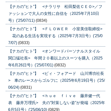
【ナカの”ヒト”】 <ナラリサ 松田梨佐ＣＥＯ>／フ
ァッションで大人の女性に自信を（2025年7月10日
号）('25/07/11)
(0834)
【ナカの”ヒト”】 <ＦＬＯＷＥＲ 小室美佳取締役>
花のある生活を実現する（2025年7月3日号）('25/0
7/07)
(0833)
【ナカの”ヒト”】 <オンワードパーソナルスタイル
関口猛社長> 年間２０着以上のスーツを購入（2025
年6月26日号）('25/07/01)
(0832)
【ナカの”ヒト”】 <ビィ・フォアード 山川博功社長
> 車のレースからゴルフに（2025年6月19日号）('25/
06/24)
(0831)
【ナカの”ヒト”】 <ｈｕｅ ｆｉｖｅ 藤井健一代
表 藤井万理氏> 夫の”対策しない姿”が発端（2025年
6月5日号）('25/06/10)
(0829)