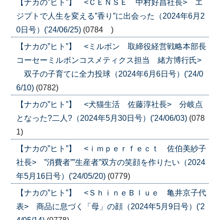
【ナカの”ヒト”】 <ＣＥＮＳＥ 中村好昌社長> エ
ジプトで人生を変える”香り”に出会った（2024年6月2
0日号）('24/06/25)
(0784 )
【ナカの”ヒト”】 <ミルボン 取締役経営戦略本部長
コーセーミルボンコスメティクス担当 緒方博行氏>
双子の子育てに全力投球（2024年6月6日号）('24/0
6/10)
(0782)
【ナカの”ヒト”】 <犬猫生活 佐藤淳社長> 分岐点
となった?二人?（2024年5月30日号）('24/06/03)
(078
1)
【ナカの”ヒト”】 <ｉｍｐｅｒｆｅｃｔ 佐伯美紗子
社長> ”消費者””生産者”双方の笑顔を作りたい（2024
年5月16日号）('24/05/20)
(0779)
【ナカの”ヒト”】 <ＳｈｉｎｅＢｌｕｅ 亀井京子代
表> 商品に息づく「母」の顔（2024年5月9日号）('2