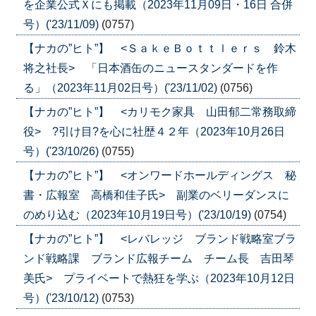
を企業公式Ｘにも掲載（2023年11月09日・16日 合併
号）('23/11/09)
(0757)
【ナカの”ヒト”】 <ＳａｋｅＢｏｔｔｌｅｒｓ 鈴木
将之社長> 「日本酒缶のニュースタンダードを作
る」（2023年11月02日号）('23/11/02)
(0756)
【ナカの”ヒト”】 <カリモク家具 山田郁二常務取締
役> ?引け目?を心に社歴４２年（2023年10月26日
号）('23/10/26)
(0755)
【ナカの”ヒト”】 <オンワードホールディングス 秘
書・広報室 高橋和佳子氏> 副業のベリーダンスに
のめり込む（2023年10月19日号）('23/10/19)
(0754)
【ナカの”ヒト”】 <レバレッジ ブランド戦略室ブラ
ンド戦略課 ブランド広報チーム チーム長 吉田琴
美氏> プライベートで熱狂を学ぶ（2023年10月12日
号）('23/10/12)
(0753)