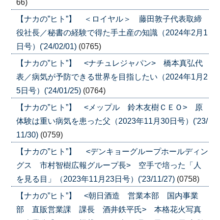
66)
【ナカの”ヒト”】 ＜ロイヤル＞ 藤田敦子代表取締
役社長／秘書の経験で得た手土産の知識（2024年2月1
日号）('24/02/01)
(0765)
【ナカの”ヒト”】 <ナチュレジャパン> 橋本真弘代
表／病気が予防できる世界を目指したい（2024年1月2
5日号）('24/01/25)
(0764)
【ナカの”ヒト”】 <メップル 鈴木友樹ＣＥＯ> 原
体験は重い病気を患った父（2023年11月30日号）('23/
11/30)
(0759)
【ナカの”ヒト”】 <デンキョーグループホールディン
グス 市村智樹広報グループ長> 空手で培った「人
を見る目」（2023年11月23日号）('23/11/27)
(0758)
【ナカの”ヒト”】 <朝日酒造 営業本部 国内事業
部 直販営業課 課長 酒井鉄平氏> 本格花火写真