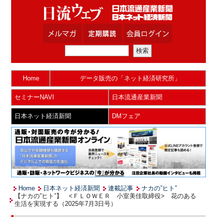
Home
データ販売の「ネット経済研究所」
セミナーNAVI
日本流通産業新聞
日本ネット経済新聞
DMフェア
Home
日本ネット経済新聞
連載記事
ナカの”ヒト”
【ナカの”ヒト”】 <ＦＬＯＷＥＲ 小室美佳取締役> 花のある
生活を実現する（2025年7月3日号）