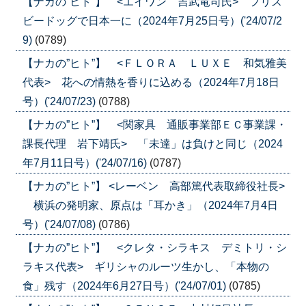
【ナカの”ヒト”】 <エイワン 吉武竜司氏> フリス
ビードッグで日本一に（2024年7月25日号）('24/07/2
9)
(0789)
【ナカの”ヒト”】 <ＦＬＯＲＡ ＬＵＸＥ 和気雅美
代表> 花への情熱を香りに込める（2024年7月18日
号）('24/07/23)
(0788)
【ナカの”ヒト”】 <関家具 通販事業部ＥＣ事業課・
課長代理 岩下靖氏> 「未達」は負けと同じ（2024
年7月11日号）('24/07/16)
(0787)
【ナカの”ヒト”】 <レーベン 高部篤代表取締役社長>
横浜の発明家、原点は「耳かき」（2024年7月4日
号）('24/07/08)
(0786)
【ナカの”ヒト”】 <クレタ・シラキス デミトリ・シ
ラキス代表> ギリシャのルーツ生かし、「本物の
食」残す（2024年6月27日号）('24/07/01)
(0785)