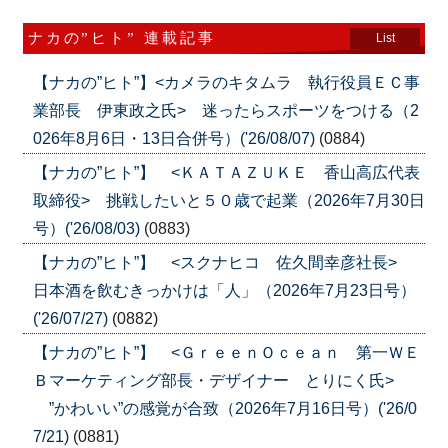
ナカの”ヒト” 連載記事
List
【ナカの”ヒト”】<カメラのキタムラ 執行役員ＥＣ事
業部長 伊東政之氏> 迷ったらスポーツをつける（2
026年8月6日・13日合併号）('26/08/07)
(0884)
【ナカの”ヒト”】 <ＫＡＴＡＺＵＫＥ 香山高広代表
取締役> 挑戦したいと５０歳で起業（2026年7月30日
号）('26/08/03)
(0883)
【ナカの”ヒト”】 <スクナヒコ 佐久間幸彦社長>
日本酒を飲むきっかけは「人」（2026年7月23日号）
('26/07/27)
(0882)
【ナカの”ヒト”】 <ＧｒｅｅｎＯｃｅａｎ 第一ＷＥ
Ｂマーケティング部長・デザイナー とりにく氏>
”かわいい”の感覚が合致（2026年7月16日号）('26/0
7/21)
(0881)