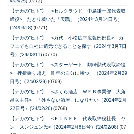
4/03/25)
(0772)
【ナカの”ヒト”】 <セルクラウド 中島謙一郎代表取
締役> たどり着いた「天職」（2024年3月14日号）
('24/03/18)
(0771)
【ナカの”ヒト”】 <万代 小松広幸広報部部長> カ
フェでも自社に還元できることを探す（2024年3月7日
号）('24/03/11)
(0770)
【ナカの”ヒト”】 <スターゲート 駒崎勲代表取締役
> 挫折乗り越え「昨年の自分に勝つ」（2024年2月29
日号）('24/02/29)
(0769)
【ナカの”ヒト”】 <さくら酒店 ＷＥＢ事業部 大角
昌弘主任> 「外さない酒屋」になりたい（2024年2月
22日号）('24/02/26)
(0768)
【ナカの”ヒト”】 <ＦＵＮＥＥ 代表取締役社長 ヤ
ン・スンジュン氏>（2024年2月8日号）('24/02/08)
(07