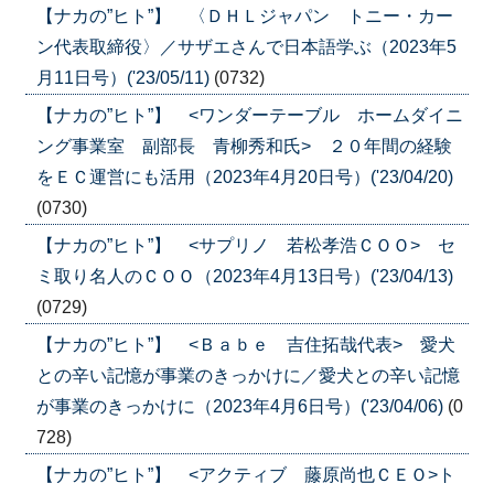
【ナカの”ヒト”】 〈ＤＨＬジャパン トニー・カー
ン代表取締役〉／サザエさんで日本語学ぶ（2023年5
月11日号）('23/05/11)
(0732)
【ナカの”ヒト”】 <ワンダーテーブル ホームダイニ
ング事業室 副部長 青柳秀和氏> ２０年間の経験
をＥＣ運営にも活用（2023年4月20日号）('23/04/20)
(0730)
【ナカの”ヒト”】 <サプリノ 若松孝浩ＣＯＯ> セ
ミ取り名人のＣＯＯ（2023年4月13日号）('23/04/13)
(0729)
【ナカの”ヒト”】 <Ｂａｂｅ 吉住拓哉代表> 愛犬
との辛い記憶が事業のきっかけに／愛犬との辛い記憶
が事業のきっかけに（2023年4月6日号）('23/04/06)
(0
728)
【ナカの”ヒト”】 <アクティブ 藤原尚也ＣＥＯ>ト