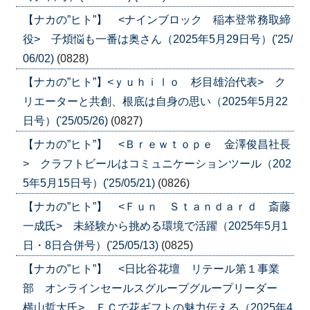
【ナカの”ヒト”】 <ナインブロック 稲本登常務取締
役> 子煩悩も一番は奥さん（2025年5月29日号）('25/
06/02)
(0828)
【ナカの”ヒト”】<ｙｕｈｉｌｏ 杉目雄治代表> ク
リエーターと共創、根底は自身の思い（2025年5月22
日号）('25/05/26)
(0827)
【ナカの”ヒト”】 <Ｂｒｅｗｔｏｐｅ 金澤俊昌社長
> クラフトビールはコミュニケーションツール（202
5年5月15日号）('25/05/21)
(0826)
【ナカの”ヒト”】 <Ｆｕｎ Ｓｔａｎｄａｒｄ 斎藤
一成氏> 未経験から挑める環境で活躍（2025年5月1
日・8日合併号）('25/05/13)
(0825)
【ナカの”ヒト”】 <日比谷花壇 リテール第１事業
部 オンラインセールスグループグループリーダー
横山哲大氏> ＥＣで花ギフトの魅力伝える（2025年4