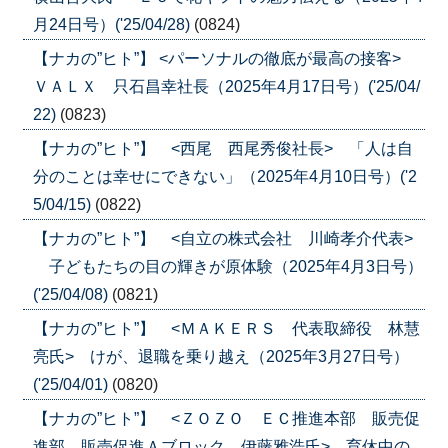
月24日号）('25/04/28)
(0824)
【ナカの”ヒト”】 <パーソナルの徹底が最高の接客>
ＶＡＬＸ 只石昌幸社長（2025年4月17日号）('25/04/
22)
(0823)
【ナカの”ヒト”】 <西尾 西尾秀俊社長> 「人は自
分のことは幸せにできない」（2025年4月10日号）('2
5/04/15)
(0822)
【ナカの”ヒト”】 <自立の株式会社 川崎孝介代表>
子どもたちの目の輝きが原体験（2025年4月3日号）
('25/04/08)
(0821)
【ナカの”ヒト”】 <ＭＡＫＥＲＳ 代表取締役 林慧
亮氏> けが、退職を乗り越え（2025年3月27日号）
('25/04/01)
(0820)
【ナカの”ヒト”】 <ＺＯＺＯ ＥＣ推進本部 販売促
進部 販売促進Ａブロック 伊藤雅浩氏> 育休中の