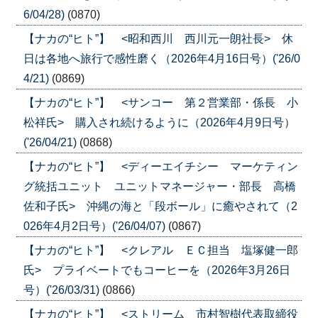
6/04/28)
(0870)
【ナカの“ヒト”】 <昭和西川 西川元一朗社長> 休
日は各地へ旅行で感性磨く（2026年4月16日号）('26/0
4/21)
(0869)
【ナカの“ヒト”】 <サンコー 第２営業部・係長 小
松祥氏> 購入され続けるように（2026年4月9日号）
('26/04/21)
(0868)
【ナカの“ヒト”】 <ディーエイチシー マーケティン
グ統括ユニット ユニットマネージャー・部長 高橋
佐和子氏> 沖縄の海と「段ボール」に癒やされて（2
026年4月2日号）('26/04/07)
(0867)
【ナカの“ヒト”】 <クレアル ＥＣ担当 塩塚健一郎
氏> プライベートでもコーヒーを（2026年3月26日
号）('26/03/31)
(0866)
【ナカの“ヒト”】 <ストリーム 市村智樹代表取締役