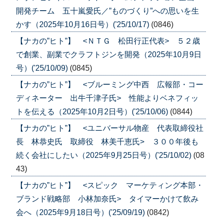
開発チーム 五十嵐愛氏／”ものづくり”への思いを生
かす（2025年10月16日号）('25/10/17)
(0846)
【ナカの”ヒト”】 <ＮＴＧ 松田行正代表> ５２歳
で創業、副業でクラフトジンを開発（2025年10月9日
号）('25/10/09)
(0845)
【ナカの”ヒト”】 <ブルーミング中西 広報部・コー
ディネーター 出牛千津子氏> 性能よりベネフィッ
トを伝える（2025年10月2日号）('25/10/06)
(0844)
【ナカの”ヒト”】 <ユニバーサル物産 代表取締役社
長 林恭史氏 取締役 林美千恵氏> ３００年後も
続く会社にしたい（2025年9月25日号）('25/10/02)
(08
43)
【ナカの”ヒト”】 <スピック マーケティング本部・
ブランド戦略部 小林加奈氏> タイマーかけて飲み
会へ（2025年9月18日号）('25/09/19)
(0842)