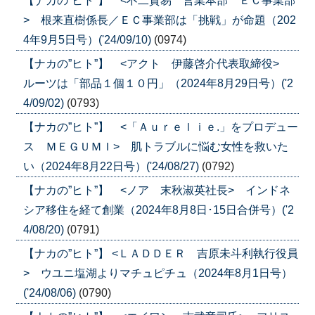
【ナカの”ヒト”】 <不二貿易 営業本部 ＥＣ事業部
> 根来直樹係長／ＥＣ事業部は「挑戦」が命題（202
4年9月5日号）('24/09/10)
(0974)
【ナカの”ヒト”】 <アクト 伊藤啓介代表取締役>
ルーツは「部品１個１０円」（2024年8月29日号）('2
4/09/02)
(0793)
【ナカの”ヒト”】 <「Ａｕｒｅｌｉｅ.」をプロデュー
ス ＭＥＧＵＭＩ> 肌トラブルに悩む女性を救いた
い（2024年8月22日号）('24/08/27)
(0792)
【ナカの”ヒト”】 <ノア 末秋淑英社長> インドネ
シア移住を経て創業（2024年8月8日･15日合併号）('2
4/08/20)
(0791)
【ナカの”ヒト”】 <ＬＡＤＤＥＲ 吉原未斗利執行役員
> ウユニ塩湖よりマチュピチュ（2024年8月1日号）
('24/08/06)
(0790)