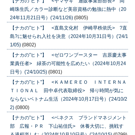
【ナカの”ヒト”】 <ヤマサキ 通販事業部部長> 岡
崎珠生氏／カラー診断など美容資格の勉強に熱中（20
24年11月21日号）('24/11/26)
(0805)
【ナカの”ヒト”】 <直島文化村 伊崎早秩依氏> ?直
島?に魅せられ入社を決意（2024年10月31日号）('24/1
1/05)
(0802)
【ナカの”ヒト”】 <ゼロワンブースター 吉原慶太事
業責任者> 緑茶の可能性を広めたい（2024年10月24
日号）('24/10/25)
(0801)
【ナカの”ヒト”】 <ＫＡＭＥＲＥＯ ＩＮＴＥＲＮＡ
ＴＩＯＮＡＬ 田中卓代表取締役> 帰り時間が気に
ならないベトナム生活（2024年10月17日号）('24/10/2
2)
(0800)
【ナカの”ヒト”】 <ベネクス ブランドマネジメント
部 広報・ＰＲ 下山祐佳氏> 休養大切に、挑戦す
る過程楽しむ（2024年10月10日号）('24/10/15)
(0799)