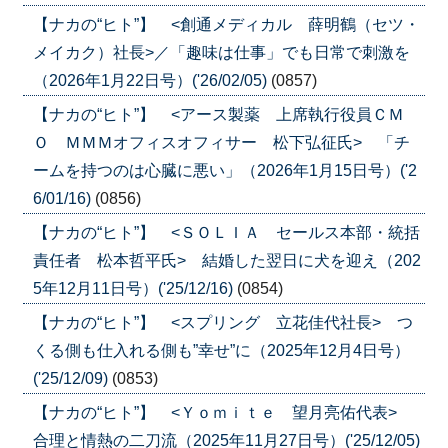
【ナカの“ヒト”】 <創通メディカル 薛明鶴（セツ・
メイカク）社長>／「趣味は仕事」でも日常で刺激を
（2026年1月22日号）('26/02/05)
(0857)
【ナカの“ヒト”】 <アース製薬 上席執行役員ＣＭ
Ｏ ＭＭＭオフィスオフィサー 松下弘征氏> 「チ
ームを持つのは心臓に悪い」（2026年1月15日号）('2
6/01/16)
(0856)
【ナカの“ヒト”】 <ＳＯＬＩＡ セールス本部・統括
責任者 松本哲平氏> 結婚した翌日に犬を迎え（202
5年12月11日号）('25/12/16)
(0854)
【ナカの“ヒト”】 <スプリング 立花佳代社長> つ
くる側も仕入れる側も”幸せ”に（2025年12月4日号）
('25/12/09)
(0853)
【ナカの“ヒト”】 <Ｙｏｍｉｔｅ 望月亮佑代表>
合理と情熱の二刀流（2025年11月27日号）('25/12/05)