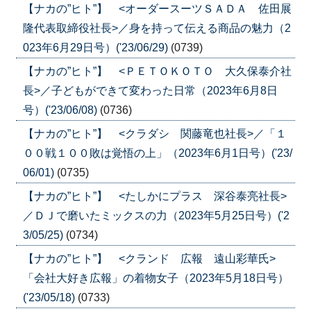
【ナカの”ヒト”】 <オーダースーツＳＡＤＡ 佐田展
隆代表取締役社長>／身を持って伝える商品の魅力（2
023年6月29日号）('23/06/29)
(0739)
【ナカの”ヒト”】 <ＰＥＴＯＫＯＴＯ 大久保泰介社
長>／子どもができて変わった日常（2023年6月8日
号）('23/06/08)
(0736)
【ナカの”ヒト”】 <クラダシ 関藤竜也社長>／「１
００戦１００敗は覚悟の上」（2023年6月1日号）('23/
06/01)
(0735)
【ナカの”ヒト”】 <たしかにプラス 深谷泰亮社長>
／ＤＪで磨いたミックスの力（2023年5月25日号）('2
3/05/25)
(0734)
【ナカの”ヒト”】 <クランド 広報 遠山彩華氏>
「会社大好き広報」の着物女子（2023年5月18日号）
('23/05/18)
(0733)