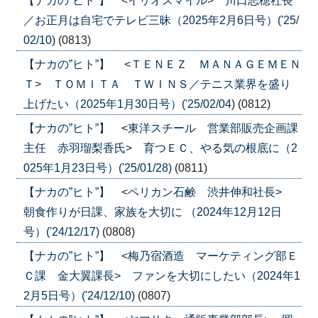
【ナカの”ヒト”】 <イリオスマイル> 川口志穂社長
／お正月は自宅でテレビ三昧（2025年2月6日号）('25/
02/10)
(0813)
【ナカの”ヒト”】 <ＴＥＮＥＺ ＭＡＮＡＧＥＭＥＮ
Ｔ> ＴＯＭＩＴＡ ＴＷＩＮＳ／テニス業界を盛り
上げたい（2025年1月30日号）('25/02/04)
(0812)
【ナカの”ヒト”】 <東洋スチール 営業部販売企画課
主任 赤羽瑠梨香氏> 育つＥＣ、やる気の根底に（2
025年1月23日号）('25/01/28)
(0811)
【ナカの”ヒト”】 <ペリカン石鹸 渋井伸和社長>
朝食作りが日課、家族を大切に （2024年12月12日
号）('24/12/17)
(0808)
【ナカの”ヒト”】 <梅乃宿酒造 マーケティング部Ｅ
Ｃ課 金大翼課長> ファンを大切にしたい（2024年1
2月5日号）('24/12/10)
(0807)