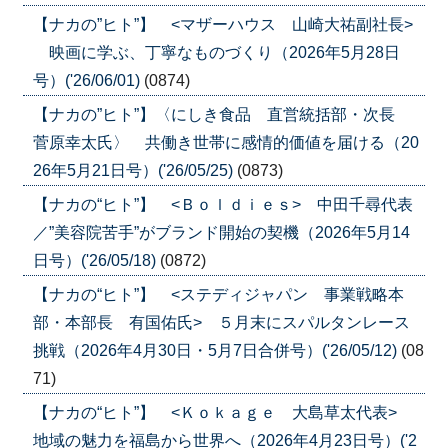
【ナカの”ヒト”】 <マザーハウス 山崎大祐副社長>
映画に学ぶ、丁寧なものづくり（2026年5月28日
号）('26/06/01)
(0874)
【ナカの”ヒト”】〈にしき食品 直営統括部・次長
菅原幸太氏〉 共働き世帯に感情的価値を届ける（20
26年5月21日号）('26/05/25)
(0873)
【ナカの“ヒト”】 <Ｂｏｌｄｉｅｓ> 中田千尋代表
／”美容院苦手”がブランド開始の契機（2026年5月14
日号）('26/05/18)
(0872)
【ナカの“ヒト”】 <ステディジャパン 事業戦略本
部・本部長 有国佑氏> ５月末にスパルタンレース
挑戦（2026年4月30日・5月7日合併号）('26/05/12)
(08
71)
【ナカの“ヒト”】 <Ｋｏｋａｇｅ 大島草太代表>
地域の魅力を福島から世界へ（2026年4月23日号）('2