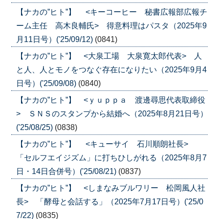
【ナカの”ヒト”】 <キーコーヒー 秘書広報部広報チ
ーム主任 高木良輔氏> 得意料理はパスタ（2025年9
月11日号）('25/09/12)
(0841)
【ナカの”ヒト”】 <大泉工場 大泉寛太郎代表> 人
と人、人とモノをつなぐ存在になりたい（2025年9月4
日号）('25/09/08)
(0840)
【ナカの”ヒト”】 <ｙｕｐｐａ 渡邊尋思代表取締役
> ＳＮＳのスタンプから結婚へ（2025年8月21日号）
('25/08/25)
(0838)
【ナカの”ヒト”】 <キューサイ 石川順朗社長>
「セルフエイジズム」に打ちひしがれる（2025年8月7
日・14日合併号）('25/08/21)
(0837)
【ナカの”ヒト”】 <しまなみブルワリー 松岡風人社
長> 「酵母と会話する」（2025年7月17日号）('25/0
7/22)
(0835)