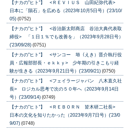
【ナカの”ヒト”】 <ＲＥＶＩＵＳ 山田紀弥代表>
日本に「隕石」を広める（2023年10月5日号）('23/10/
05)
(0752)
【ナカの”ヒト”】 <谷治新太郎商店 谷治大典代表取
締役> 「１日１％でも改善を」（2023年9月28日号）
('23/09/28)
(0751)
【ナカの”ヒト”】 <サンコー 﨏（えき）晋介執行役
員・広報部部長・ｅｋｋｙ> 少年期の引きこもり経
験が生きる（2023年9月21日号）('23/09/21)
(0750)
【ナカの”ヒト”】 <フェイラージャパン 八木直久社
長> ロジカル思考で次の５０年へ（2023年9月14日
号）('23/09/14)
(0749)
【ナカの”ヒト”】 <ＲＥＢＯＲＮ 皆木研二社長>
日本の文化を知りたかった（2023年9月7日号）('23/0
9/07)
(0748)