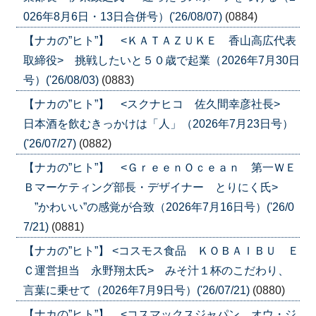
026年8月6日・13日合併号）('26/08/07)
(0884)
【ナカの”ヒト”】 <ＫＡＴＡＺＵＫＥ 香山高広代表
取締役> 挑戦したいと５０歳で起業（2026年7月30日
号）('26/08/03)
(0883)
【ナカの”ヒト”】 <スクナヒコ 佐久間幸彦社長>
日本酒を飲むきっかけは「人」（2026年7月23日号）
('26/07/27)
(0882)
【ナカの”ヒト”】 <ＧｒｅｅｎＯｃｅａｎ 第一ＷＥ
Ｂマーケティング部長・デザイナー とりにく氏>
”かわいい”の感覚が合致（2026年7月16日号）('26/0
7/21)
(0881)
【ナカの”ヒト”】 <コスモス食品 ＫＯＢＡＩＢＵ Ｅ
Ｃ運営担当 永野翔太氏> みそ汁１杯のこだわり、
言葉に乗せて（2026年7月9日号）('26/07/21)
(0880)
【ナカの”ヒト”】 <コスマックスジャパン オウ・ジ