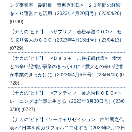
ング事業室 副部長 青柳秀和氏> ２０年間の経験
をＥＣ運営にも活用（2023年4月20日号）('23/04/20)
(0730)
【ナカの”ヒト”】 <サプリノ 若松孝浩ＣＯＯ> セ
ミ取り名人のＣＯＯ（2023年4月13日号）('23/04/13)
(0729)
【ナカの”ヒト”】 <Ｂａｂｅ 吉住拓哉代表> 愛犬
との辛い記憶が事業のきっかけに／愛犬との辛い記憶
が事業のきっかけに（2023年4月6日号）('23/04/06)
(0
728)
【ナカの”ヒト”】 <アクティブ 藤原尚也ＣＥＯ>ト
レーニングは仕事に生きる（2023年3月30日号）('23/0
3/30)
(0727)
【ナカの”ヒト”】<ソーキャリゼイション 白神襲之代
表>／日本を南カリフォルニア化する（2023年3月23日