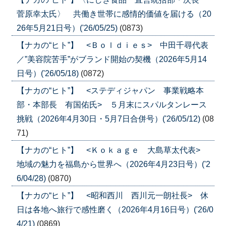
菅原幸太氏〉 共働き世帯に感情的価値を届ける（20
26年5月21日号）('26/05/25)
(0873)
【ナカの“ヒト”】 <Ｂｏｌｄｉｅｓ> 中田千尋代表
／”美容院苦手”がブランド開始の契機（2026年5月14
日号）('26/05/18)
(0872)
【ナカの“ヒト”】 <ステディジャパン 事業戦略本
部・本部長 有国佑氏> ５月末にスパルタンレース
挑戦（2026年4月30日・5月7日合併号）('26/05/12)
(08
71)
【ナカの“ヒト”】 <Ｋｏｋａｇｅ 大島草太代表>
地域の魅力を福島から世界へ（2026年4月23日号）('2
6/04/28)
(0870)
【ナカの“ヒト”】 <昭和西川 西川元一朗社長> 休
日は各地へ旅行で感性磨く（2026年4月16日号）('26/0
4/21)
(0869)