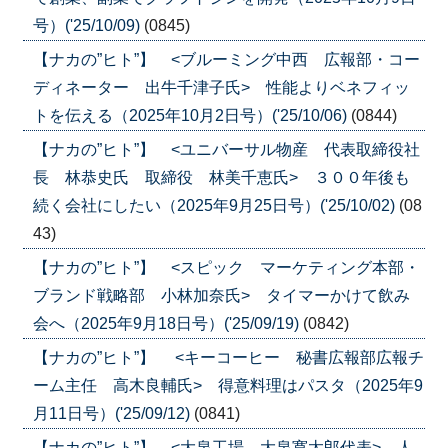
号）('25/10/09)
(0845)
【ナカの”ヒト”】 <ブルーミング中西 広報部・コー
ディネーター 出牛千津子氏> 性能よりベネフィッ
トを伝える（2025年10月2日号）('25/10/06)
(0844)
【ナカの”ヒト”】 <ユニバーサル物産 代表取締役社
長 林恭史氏 取締役 林美千恵氏> ３００年後も
続く会社にしたい（2025年9月25日号）('25/10/02)
(08
43)
【ナカの”ヒト”】 <スピック マーケティング本部・
ブランド戦略部 小林加奈氏> タイマーかけて飲み
会へ（2025年9月18日号）('25/09/19)
(0842)
【ナカの”ヒト”】 <キーコーヒー 秘書広報部広報チ
ーム主任 高木良輔氏> 得意料理はパスタ（2025年9
月11日号）('25/09/12)
(0841)
【ナカの”ヒト”】 <大泉工場 大泉寛太郎代表> 人