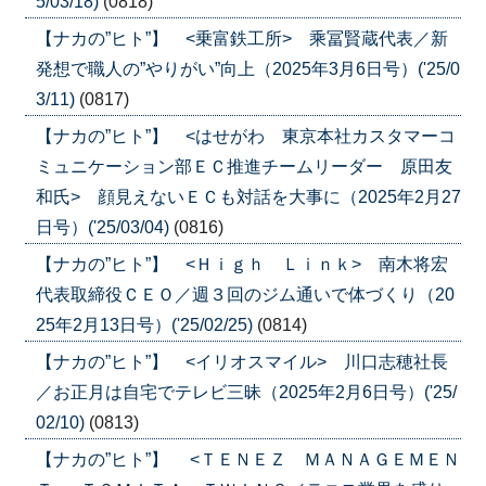
5/03/18)
(0818)
【ナカの”ヒト”】 <乗富鉄工所> 乘冨賢蔵代表／新
発想で職人の”やりがい”向上（2025年3月6日号）('25/0
3/11)
(0817)
【ナカの”ヒト”】 <はせがわ 東京本社カスタマーコ
ミュニケーション部ＥＣ推進チームリーダー 原田友
和氏> 顔見えないＥＣも対話を大事に（2025年2月27
日号）('25/03/04)
(0816)
【ナカの”ヒト”】 <Ｈｉｇｈ Ｌｉｎｋ> 南木将宏
代表取締役ＣＥＯ／週３回のジム通いで体づくり（20
25年2月13日号）('25/02/25)
(0814)
【ナカの”ヒト”】 <イリオスマイル> 川口志穂社長
／お正月は自宅でテレビ三昧（2025年2月6日号）('25/
02/10)
(0813)
【ナカの”ヒト”】 <ＴＥＮＥＺ ＭＡＮＡＧＥＭＥＮ