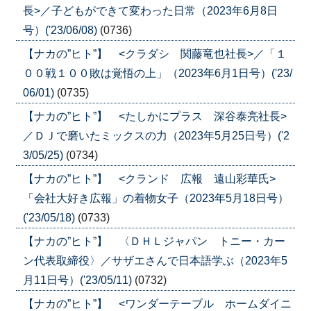
長>／子どもができて変わった日常（2023年6月8日
号）('23/06/08)
(0736)
【ナカの”ヒト”】 <クラダシ 関藤竜也社長>／「１
００戦１００敗は覚悟の上」（2023年6月1日号）('23/
06/01)
(0735)
【ナカの”ヒト”】 <たしかにプラス 深谷泰亮社長>
／ＤＪで磨いたミックスの力（2023年5月25日号）('2
3/05/25)
(0734)
【ナカの”ヒト”】 <クランド 広報 遠山彩華氏>
「会社大好き広報」の着物女子（2023年5月18日号）
('23/05/18)
(0733)
【ナカの”ヒト”】 〈ＤＨＬジャパン トニー・カー
ン代表取締役〉／サザエさんで日本語学ぶ（2023年5
月11日号）('23/05/11)
(0732)
【ナカの”ヒト”】 <ワンダーテーブル ホームダイニ