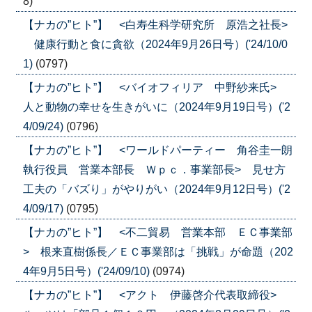
8)
【ナカの”ヒト”】 <白寿生科学研究所 原浩之社長>
健康行動と食に貪欲（2024年9月26日号）('24/10/0
1)
(0797)
【ナカの”ヒト”】 <バイオフィリア 中野紗来氏>
人と動物の幸せを生きがいに（2024年9月19日号）('2
4/09/24)
(0796)
【ナカの”ヒト”】 <ワールドパーティー 角谷圭一朗
執行役員 営業本部長 Ｗｐｃ．事業部長> 見せ方
工夫の「バズり」がやりがい（2024年9月12日号）('2
4/09/17)
(0795)
【ナカの”ヒト”】 <不二貿易 営業本部 ＥＣ事業部
> 根来直樹係長／ＥＣ事業部は「挑戦」が命題（202
4年9月5日号）('24/09/10)
(0974)
【ナカの”ヒト”】 <アクト 伊藤啓介代表取締役>