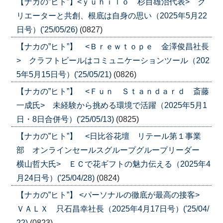
【ナカの”ヒト”】<ｙｕｈｉｌｏ 杉目雄治代表> ク
リエーターと共創、根底は自身の思い（2025年5月22
日号）('25/05/26)
(0827)
【ナカの”ヒト”】 <Ｂｒｅｗｔｏｐｅ 金澤俊昌社長
> クラフトビールはコミュニケーションツール（202
5年5月15日号）('25/05/21)
(0826)
【ナカの”ヒト”】 <Ｆｕｎ Ｓｔａｎｄａｒｄ 斎藤
一成氏> 未経験から挑める環境で活躍（2025年5月1
日・8日合併号）('25/05/13)
(0825)
【ナカの”ヒト”】 <日比谷花壇 リテール第１事業
部 オンラインセールスグループグループリーダー
横山哲大氏> ＥＣで花ギフトの魅力伝える（2025年4
月24日号）('25/04/28)
(0824)
【ナカの”ヒト”】 <パーソナルの徹底が最高の接客>
ＶＡＬＸ 只石昌幸社長（2025年4月17日号）('25/04/
22)
(0823)