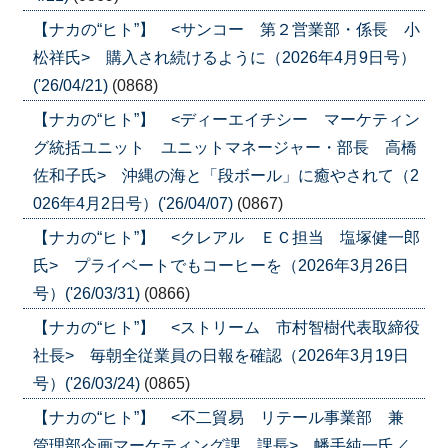
【ナカの“ヒト”】 <サンコー 第２営業部・係長 小
松祥氏> 購入され続けるように（2026年4月9日号）
('26/04/21)
(0868)
【ナカの“ヒト”】 <ディーエイチシー マーケティン
グ統括ユニット ユニットマネージャー・部長 高橋
佐和子氏> 沖縄の海と「段ボール」に癒やされて（2
026年4月2日号）('26/04/07)
(0867)
【ナカの“ヒト”】 <クレアル ＥＣ担当 塩塚健一郎
氏> プライベートでもコーヒーを（2026年3月26日
号）('26/03/31)
(0866)
【ナカの“ヒト”】 <ストリーム 市村智樹代表取締役
社長> 毎朝全従業員の日報を確認（2026年3月19日
号）('26/03/24)
(0865)
【ナカの“ヒト”】 <不二貿易 リテール事業部 兼
管理部企画マーケティング課 課長> 幡手純一氏／