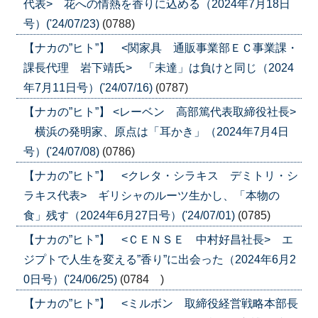
代表> 花への情熱を香りに込める（2024年7月18日
号）('24/07/23)
(0788)
【ナカの”ヒト”】 <関家具 通販事業部ＥＣ事業課・
課長代理 岩下靖氏> 「未達」は負けと同じ（2024
年7月11日号）('24/07/16)
(0787)
【ナカの”ヒト”】 <レーベン 高部篤代表取締役社長>
横浜の発明家、原点は「耳かき」（2024年7月4日
号）('24/07/08)
(0786)
【ナカの”ヒト”】 <クレタ・シラキス デミトリ・シ
ラキス代表> ギリシャのルーツ生かし、「本物の
食」残す（2024年6月27日号）('24/07/01)
(0785)
【ナカの”ヒト”】 <ＣＥＮＳＥ 中村好昌社長> エ
ジプトで人生を変える”香り”に出会った（2024年6月2
0日号）('24/06/25)
(0784 )
【ナカの”ヒト”】 <ミルボン 取締役経営戦略本部長