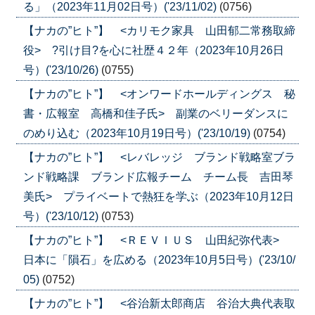
る」（2023年11月02日号）('23/11/02)
(0756)
【ナカの”ヒト”】 <カリモク家具 山田郁二常務取締
役> ?引け目?を心に社歴４２年（2023年10月26日
号）('23/10/26)
(0755)
【ナカの”ヒト”】 <オンワードホールディングス 秘
書・広報室 高橋和佳子氏> 副業のベリーダンスに
のめり込む（2023年10月19日号）('23/10/19)
(0754)
【ナカの”ヒト”】 <レバレッジ ブランド戦略室ブラ
ンド戦略課 ブランド広報チーム チーム長 吉田琴
美氏> プライベートで熱狂を学ぶ（2023年10月12日
号）('23/10/12)
(0753)
【ナカの”ヒト”】 <ＲＥＶＩＵＳ 山田紀弥代表>
日本に「隕石」を広める（2023年10月5日号）('23/10/
05)
(0752)
【ナカの”ヒト”】 <谷治新太郎商店 谷治大典代表取