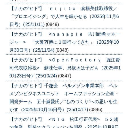
【ナカの“ヒト”】 ｎｉｊｉｔｏ 倉橋美佳取締役／
「プロエイジング」で人生を輝かせる（2025年11月6
日号）('25/11/11)
(0849)
【ナカの”ヒト”】 <ｎａｎａｐｌｅ 吉川睦希マネー
ジャー> 「大阪万博に３回行ってきた」（2025年10
月30日号）('25/11/04)
(0848)
【ナカの”ヒト”】 <ＯｐｅｎＦａｃｔｏｒｙ 堀江賢
司代表取締役> 趣味仕事、息抜きは子ども（2025年1
0月23日号）('25/10/24)
(0847)
【ナカの”ヒト”】千趣会 ベルメゾン事業本部 ベル
メゾンビジネスユニット ホームファッション企画・
開発チーム 五十嵐愛氏／”ものづくり”への思いを生
かす（2025年10月16日号）('25/10/17)
(0846)
【ナカの”ヒト”】 <ＮＴＧ 松田行正代表> ５２歳
で創業、副業でクラフトジンを開発（2025年10月9日