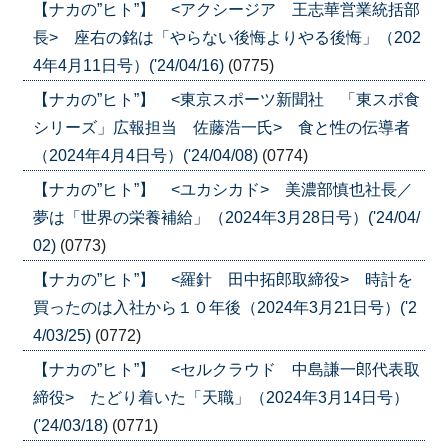
【ナカの”ヒト”】 <アクシージア 王志華営業統括部
長> 座右の銘は「やらない後悔よりやる後悔」（202
4年4月11日号）('24/04/16)
(0775)
【ナカの”ヒト”】 <東京スポーツ新聞社 「東スポ食
シリーズ」広報担当 佐藤浩一氏> 食と性の伝導者
（2024年4月4日号）('24/04/08)
(0774)
【ナカの”ヒト”】 <ユカシカド> 美濃部慎也社長／
夢は「世界の栄養補給」（2024年3月28日号）('24/04/
02)
(0773)
【ナカの”ヒト”】 <羅針 田中拓郎取締役> 時計を
買ったのは入社から１０年後（2024年3月21日号）('2
4/03/25)
(0772)
【ナカの”ヒト”】 <セルクラウド 中島謙一郎代表取
締役> たどり着いた「天職」（2024年3月14日号）
('24/03/18)
(0771)