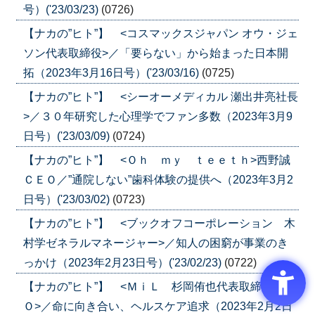
号）('23/03/23)
(0726)
【ナカの”ヒト”】 <コスマックスジャパン オウ・ジェ
ソン代表取締役>／「要らない」から始まった日本開
拓（2023年3月16日号）('23/03/16)
(0725)
【ナカの”ヒト”】 <シーオーメディカル 瀬出井亮社長
>／３０年研究した心理学でファン多数（2023年3月9
日号）('23/03/09)
(0724)
【ナカの”ヒト”】 <Ｏｈ ｍｙ ｔｅｅｔｈ>西野誠
ＣＥＯ／”通院しない”歯科体験の提供へ（2023年3月2
日号）('23/03/02)
(0723)
【ナカの”ヒト”】 <ブックオフコーポレーション 木
村学ゼネラルマネージャー>／知人の困窮が事業のき
っかけ（2023年2月23日号）('23/02/23)
(0722)
【ナカの”ヒト”】 <ＭｉＬ 杉岡侑也代表取締役ＣＥ
Ｏ>／命に向き合い、ヘルスケア追求（2023年2月2日