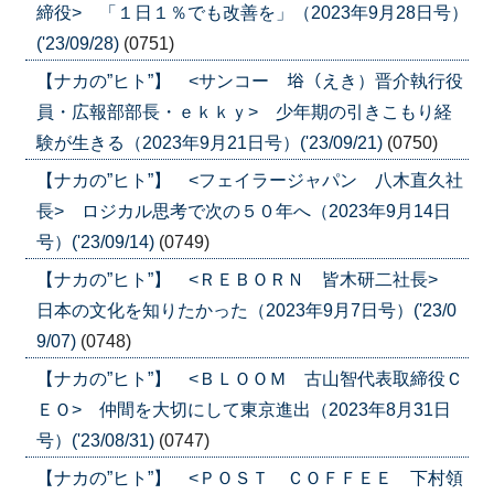
締役> 「１日１％でも改善を」（2023年9月28日号）
('23/09/28)
(0751)
【ナカの”ヒト”】 <サンコー 﨏（えき）晋介執行役
員・広報部部長・ｅｋｋｙ> 少年期の引きこもり経
験が生きる（2023年9月21日号）('23/09/21)
(0750)
【ナカの”ヒト”】 <フェイラージャパン 八木直久社
長> ロジカル思考で次の５０年へ（2023年9月14日
号）('23/09/14)
(0749)
【ナカの”ヒト”】 <ＲＥＢＯＲＮ 皆木研二社長>
日本の文化を知りたかった（2023年9月7日号）('23/0
9/07)
(0748)
【ナカの”ヒト”】 <ＢＬＯＯＭ 古山智代表取締役Ｃ
ＥＯ> 仲間を大切にして東京進出（2023年8月31日
号）('23/08/31)
(0747)
【ナカの”ヒト”】 <ＰＯＳＴ ＣＯＦＦＥＥ 下村領