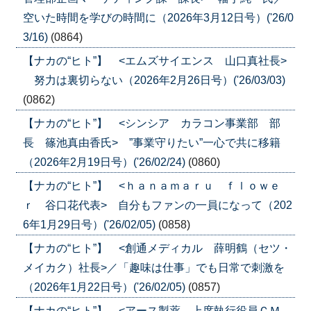
空いた時間を学びの時間に（2026年3月12日号）('26/0
3/16)
(0864)
【ナカの“ヒト”】 <エムズサイエンス 山口真社長>
努力は裏切らない（2026年2月26日号）('26/03/03)
(0862)
【ナカの“ヒト”】 <シンシア カラコン事業部 部
長 篠池真由香氏> ”事業守りたい”一心で共に移籍
（2026年2月19日号）('26/02/24)
(0860)
【ナカの“ヒト”】 <ｈａｎａｍａｒｕ ｆｌｏｗｅ
ｒ 谷口花代表> 自分もファンの一員になって（202
6年1月29日号）('26/02/05)
(0858)
【ナカの“ヒト”】 <創通メディカル 薛明鶴（セツ・
メイカク）社長>／「趣味は仕事」でも日常で刺激を
（2026年1月22日号）('26/02/05)
(0857)
【ナカの“ヒト”】 <アース製薬 上席執行役員ＣＭ