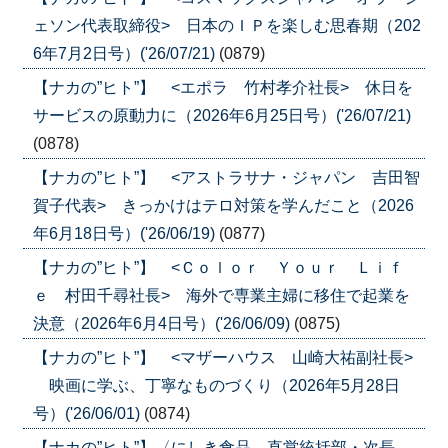
ェソン代表取締役> 日本のＩＰを楽しむ思春期（202
6年7月2日号）('26/07/21)
(0879)
【ナカの”ヒト”】 <エポラ 竹村孝介社長> 休日を
サービスの原動力に（2026年6月25日号）('26/07/21)
(0878)
【ナカの”ヒト”】 <アストラサナ・ジャパン 吉田智
賀子代表> きっかけはテロ対策を学んだこと（2026
年6月18日号）('26/06/19)
(0877)
【ナカの”ヒト”】 <Ｃｏｌｏｒ Ｙｏｕｒ Ｌｉｆ
ｅ 村田千尋社長> 海外で専業主婦に移住で起業を
決意（2026年6月4日号）('26/06/09)
(0875)
【ナカの”ヒト”】 <マザーハウス 山崎大祐副社長>
映画に学ぶ、丁寧なものづくり（2026年5月28日
号）('26/06/01)
(0874)
【ナカの”ヒト”】〈にしき食品 直営統括部・次長