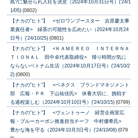
島?に魅せられ入社を決意（2024年10月31日号）('24/1
1/05)
(0802)
【ナカの”ヒト”】 <ゼロワンブースター 吉原慶太事
業責任者> 緑茶の可能性を広めたい（2024年10月24
日号）('24/10/25)
(0801)
【ナカの”ヒト”】 <ＫＡＭＥＲＥＯ ＩＮＴＥＲＮＡ
ＴＩＯＮＡＬ 田中卓代表取締役> 帰り時間が気に
ならないベトナム生活（2024年10月17日号）('24/10/2
2)
(0800)
【ナカの”ヒト”】 <ベネクス ブランドマネジメント
部 広報・ＰＲ 下山祐佳氏> 休養大切に、挑戦す
る過程楽しむ（2024年10月10日号）('24/10/15)
(0799)
【ナカの”ヒト”】 <ヴェントゥーノ 経営企画室広
報・ブルーカーボン推進担当チーフ 中村優希氏>
豊かな海を守る（2024年10月3日号）('24/10/08)
(079