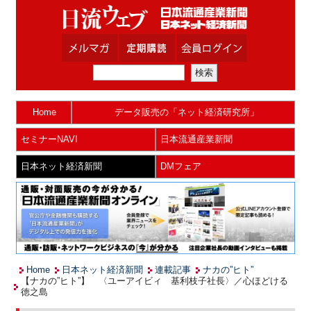
Home
データ販売の「ネット経済研究所」
セミナーNAVI
日本流通産業新聞
日本ネット経済新聞
DMフェア
Home
日本ネット経済新聞
連載記事
ナカの”ヒト”
【ナカの”ヒト”】 〈ユーアイビィ 基利枝子社長〉／心ほどける
徳之島