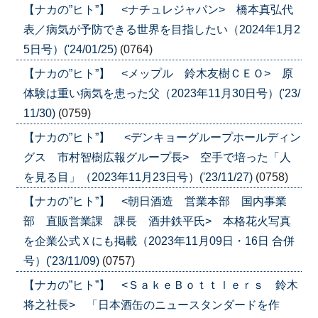
【ナカの”ヒト”】 <ナチュレジャパン> 橋本真弘代
表／病気が予防できる世界を目指したい（2024年1月2
5日号）('24/01/25)
(0764)
【ナカの”ヒト”】 <メップル 鈴木友樹ＣＥＯ> 原
体験は重い病気を患った父（2023年11月30日号）('23/
11/30)
(0759)
【ナカの”ヒト”】 <デンキョーグループホールディン
グス 市村智樹広報グループ長> 空手で培った「人
を見る目」（2023年11月23日号）('23/11/27)
(0758)
【ナカの”ヒト”】 <朝日酒造 営業本部 国内事業
部 直販営業課 課長 酒井鉄平氏> 本格花火写真
を企業公式Ｘにも掲載（2023年11月09日・16日 合併
号）('23/11/09)
(0757)
【ナカの”ヒト”】 <ＳａｋｅＢｏｔｔｌｅｒｓ 鈴木
将之社長> 「日本酒缶のニュースタンダードを作