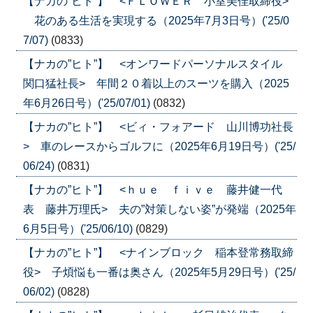
【ナカの”ヒト”】 <ＦＬＯＷＥＲ 小室美佳取締役>
花のある生活を実現する（2025年7月3日号）('25/0
7/07)
(0833)
【ナカの”ヒト”】 <オンワードパーソナルスタイル
関口猛社長> 年間２０着以上のスーツを購入（2025
年6月26日号）('25/07/01)
(0832)
【ナカの”ヒト”】 <ビィ・フォアード 山川博功社長
> 車のレースからゴルフに（2025年6月19日号）('25/
06/24)
(0831)
【ナカの”ヒト”】 <ｈｕｅ ｆｉｖｅ 藤井健一代
表 藤井万理氏> 夫の”対策しない姿”が発端（2025年
6月5日号）('25/06/10)
(0829)
【ナカの”ヒト”】 <ナインブロック 稲本登常務取締
役> 子煩悩も一番は奥さん（2025年5月29日号）('25/
06/02)
(0828)