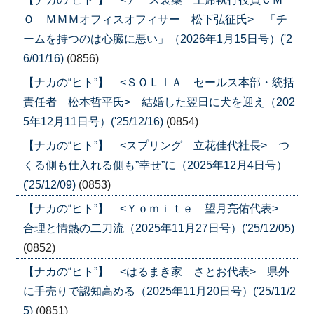
Ｏ ＭＭＭオフィスオフィサー 松下弘征氏> 「チ
ームを持つのは心臓に悪い」（2026年1月15日号）('2
6/01/16)
(0856)
【ナカの“ヒト”】 <ＳＯＬＩＡ セールス本部・統括
責任者 松本哲平氏> 結婚した翌日に犬を迎え（202
5年12月11日号）('25/12/16)
(0854)
【ナカの“ヒト”】 <スプリング 立花佳代社長> つ
くる側も仕入れる側も”幸せ”に（2025年12月4日号）
('25/12/09)
(0853)
【ナカの“ヒト”】 <Ｙｏｍｉｔｅ 望月亮佑代表>
合理と情熱の二刀流（2025年11月27日号）('25/12/05)
(0852)
【ナカの“ヒト”】 <はるまき家 さとお代表> 県外
に手売りで認知高める（2025年11月20日号）('25/11/2
5)
(0851)