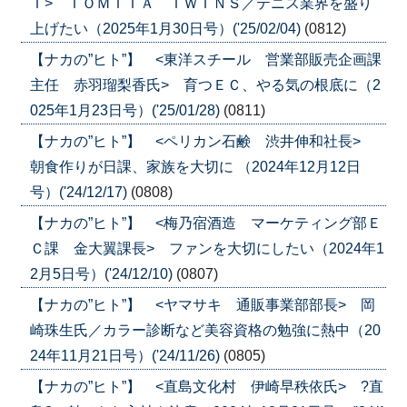
Ｔ> ＴＯＭＩＴＡ ＴＷＩＮＳ／テニス業界を盛り
上げたい（2025年1月30日号）('25/02/04)
(0812)
【ナカの”ヒト”】 <東洋スチール 営業部販売企画課
主任 赤羽瑠梨香氏> 育つＥＣ、やる気の根底に（2
025年1月23日号）('25/01/28)
(0811)
【ナカの”ヒト”】 <ペリカン石鹸 渋井伸和社長>
朝食作りが日課、家族を大切に （2024年12月12日
号）('24/12/17)
(0808)
【ナカの”ヒト”】 <梅乃宿酒造 マーケティング部Ｅ
Ｃ課 金大翼課長> ファンを大切にしたい（2024年1
2月5日号）('24/12/10)
(0807)
【ナカの”ヒト”】 <ヤマサキ 通販事業部部長> 岡
崎珠生氏／カラー診断など美容資格の勉強に熱中（20
24年11月21日号）('24/11/26)
(0805)
【ナカの”ヒト”】 <直島文化村 伊崎早秩依氏> ?直