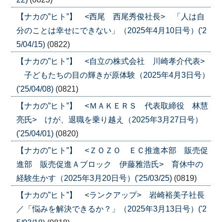
【ナカの”ヒト”】 <西尾 西尾秀俊社長> 「人は自
分のことは幸せにできない」（2025年4月10日号）('2
5/04/15)
(0822)
【ナカの”ヒト”】 <自立の株式会社 川崎孝介代表>
子どもたちの目の輝きが原体験（2025年4月3日号）
('25/04/08)
(0821)
【ナカの”ヒト”】 <ＭＡＫＥＲＳ 代表取締役 林慧
亮氏> けが、退職を乗り越え（2025年3月27日号）
('25/04/01)
(0820)
【ナカの”ヒト”】 <ＺＯＺＯ ＥＣ推進本部 販売促
進部 販売促進Ａブロック 伊藤雅浩氏> 育休中の
経験生かす（2025年3月20日号）('25/03/25)
(0819)
【ナカの”ヒト”】 <ランクアップ> 岩崎裕美子社長
／「悩みを解決できるか？」（2025年3月13日号）('2