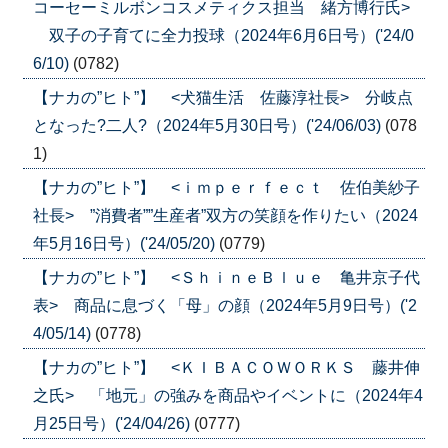
コーセーミルボンコスメティクス担当 緒方博行氏>
双子の子育てに全力投球（2024年6月6日号）('24/0
6/10)
(0782)
【ナカの”ヒト”】 <犬猫生活 佐藤淳社長> 分岐点
となった?二人?（2024年5月30日号）('24/06/03)
(078
1)
【ナカの”ヒト”】 <ｉｍｐｅｒｆｅｃｔ 佐伯美紗子
社長> ”消費者””生産者”双方の笑顔を作りたい（2024
年5月16日号）('24/05/20)
(0779)
【ナカの”ヒト”】 <ＳｈｉｎｅＢｌｕｅ 亀井京子代
表> 商品に息づく「母」の顔（2024年5月9日号）('2
4/05/14)
(0778)
【ナカの”ヒト”】 <ＫＩＢＡＣＯＷＯＲＫＳ 藤井伸
之氏> 「地元」の強みを商品やイベントに（2024年4
月25日号）('24/04/26)
(0777)