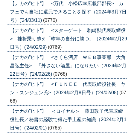
【ナカの”ヒト”】 <万代 小松広幸広報部部長> カ
フェでも自社に還元できることを探す（2024年3月7日
号）('24/03/11)
(0770)
【ナカの”ヒト”】 <スターゲート 駒崎勲代表取締役
> 挫折乗り越え「昨年の自分に勝つ」（2024年2月29
日号）('24/02/29)
(0769)
【ナカの”ヒト”】 <さくら酒店 ＷＥＢ事業部 大角
昌弘主任> 「外さない酒屋」になりたい（2024年2月
22日号）('24/02/26)
(0768)
【ナカの”ヒト”】 <ＦＵＮＥＥ 代表取締役社長 ヤ
ン・スンジュン氏>（2024年2月8日号）('24/02/08)
(07
66)
【ナカの”ヒト”】 ＜ロイヤル＞ 藤田敦子代表取締
役社長／秘書の経験で得た手土産の知識（2024年2月1
日号）('24/02/01)
(0765)