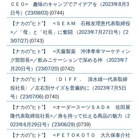
ＣＥＯ> 趣味のキャンプでアイデアを（2023年8月3
日号）('23/08/03)
(0744)
【ナカの”ヒト”】 <ＳＥＡＭ 石根友理恵代表取締役
>／「母」と「社長」に奮闘 （2023年7月27日号）('2
3/07/27)
(0743)
【ナカの”ヒト”】 <天藤製薬 沖津孝幸マーケティン
グ部部長>／飲みニケーションで深める仲 （2023年7
月20日号）('23/07/20)
(0742)
【ナカの”ヒト”】 〈ＤＩＦＦ． 清水雄一代表取締
役社長〉／左右別サイズを普遍的に（2023年7月5日
号）('23/07/06)
(0740)
【ナカの”ヒト”】 <オーダースーツＳＡＤＡ 佐田展
隆代表取締役社長>／身を持って伝える商品の魅力（2
023年6月29日号）('23/06/29)
(0739)
【ナカの”ヒト”】 <ＰＥＴＯＫＯＴＯ 大久保泰介社