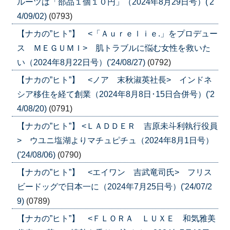
ルーツは「部品１個１０円」（2024年8月29日号）('2
4/09/02)
(0793)
【ナカの”ヒト”】 <「Ａｕｒｅｌｉｅ.」をプロデュー
ス ＭＥＧＵＭＩ> 肌トラブルに悩む女性を救いた
い（2024年8月22日号）('24/08/27)
(0792)
【ナカの”ヒト”】 <ノア 末秋淑英社長> インドネ
シア移住を経て創業（2024年8月8日･15日合併号）('2
4/08/20)
(0791)
【ナカの”ヒト”】 <ＬＡＤＤＥＲ 吉原未斗利執行役員
> ウユニ塩湖よりマチュピチュ（2024年8月1日号）
('24/08/06)
(0790)
【ナカの”ヒト”】 <エイワン 吉武竜司氏> フリス
ビードッグで日本一に（2024年7月25日号）('24/07/2
9)
(0789)
【ナカの”ヒト”】 <ＦＬＯＲＡ ＬＵＸＥ 和気雅美