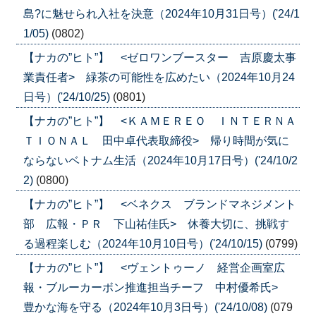
島?に魅せられ入社を決意（2024年10月31日号）('24/1
1/05)
(0802)
【ナカの”ヒト”】 <ゼロワンブースター 吉原慶太事
業責任者> 緑茶の可能性を広めたい（2024年10月24
日号）('24/10/25)
(0801)
【ナカの”ヒト”】 <ＫＡＭＥＲＥＯ ＩＮＴＥＲＮＡ
ＴＩＯＮＡＬ 田中卓代表取締役> 帰り時間が気に
ならないベトナム生活（2024年10月17日号）('24/10/2
2)
(0800)
【ナカの”ヒト”】 <ベネクス ブランドマネジメント
部 広報・ＰＲ 下山祐佳氏> 休養大切に、挑戦す
る過程楽しむ（2024年10月10日号）('24/10/15)
(0799)
【ナカの”ヒト”】 <ヴェントゥーノ 経営企画室広
報・ブルーカーボン推進担当チーフ 中村優希氏>
豊かな海を守る（2024年10月3日号）('24/10/08)
(079