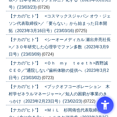
号）('23/03/23)
(0726)
【ナカの”ヒト”】 <コスマックスジャパン オウ・ジェ
ソン代表取締役>／「要らない」から始まった日本開
拓（2023年3月16日号）('23/03/16)
(0725)
【ナカの”ヒト”】 <シーオーメディカル 瀬出井亮社長
>／３０年研究した心理学でファン多数（2023年3月9
日号）('23/03/09)
(0724)
【ナカの”ヒト”】 <Ｏｈ ｍｙ ｔｅｅｔｈ>西野誠
ＣＥＯ／”通院しない”歯科体験の提供へ（2023年3月2
日号）('23/03/02)
(0723)
【ナカの”ヒト”】 <ブックオフコーポレーション 木
村学ゼネラルマネージャー>／知人の困窮が事業のき
っかけ（2023年2月23日号）('23/02/23)
(0722)
【ナカの”ヒト”】 <ＭｉＬ 杉岡侑也代表取締役ＣＥ