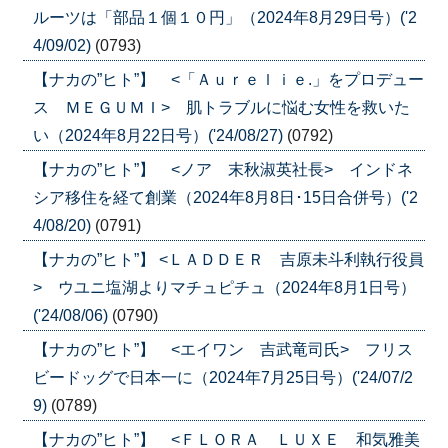
ルーツは「部品１個１０円」（2024年8月29日号）('2
4/09/02)
(0793)
【ナカの”ヒト”】 <「Ａｕｒｅｌｉｅ.」をプロデュー
ス ＭＥＧＵＭＩ> 肌トラブルに悩む女性を救いた
い（2024年8月22日号）('24/08/27)
(0792)
【ナカの”ヒト”】 <ノア 末秋淑英社長> インドネ
シア移住を経て創業（2024年8月8日･15日合併号）('2
4/08/20)
(0791)
【ナカの”ヒト”】 <ＬＡＤＤＥＲ 吉原未斗利執行役員
> ウユニ塩湖よりマチュピチュ（2024年8月1日号）
('24/08/06)
(0790)
【ナカの”ヒト”】 <エイワン 吉武竜司氏> フリス
ビードッグで日本一に（2024年7月25日号）('24/07/2
9)
(0789)
【ナカの”ヒト”】 <ＦＬＯＲＡ ＬＵＸＥ 和気雅美