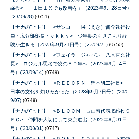
締役> 「１日１％でも改善を」（2023年9月28日号）
('23/09/28)
(0751)
【ナカの”ヒト”】 <サンコー 﨏（えき）晋介執行役
員・広報部部長・ｅｋｋｙ> 少年期の引きこもり経
験が生きる（2023年9月21日号）('23/09/21)
(0750)
【ナカの”ヒト”】 <フェイラージャパン 八木直久社
長> ロジカル思考で次の５０年へ（2023年9月14日
号）('23/09/14)
(0749)
【ナカの”ヒト”】 <ＲＥＢＯＲＮ 皆木研二社長>
日本の文化を知りたかった（2023年9月7日号）('23/0
9/07)
(0748)
【ナカの”ヒト”】 <ＢＬＯＯＭ 古山智代表取締役Ｃ
ＥＯ> 仲間を大切にして東京進出（2023年8月31日
号）('23/08/31)
(0747)
【ナカの”ヒト”】 <ＰＯＳＴ ＣＯＦＦＥＥ 下村領