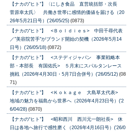
【ナカの”ヒト”】〈にしき食品 直営統括部・次長
菅原幸太氏〉 共働き世帯に感情的価値を届ける（20
26年5月21日号）('26/05/25)
(0873)
【ナカの“ヒト”】 <Ｂｏｌｄｉｅｓ> 中田千尋代表
／”美容院苦手”がブランド開始の契機（2026年5月14
日号）('26/05/18)
(0872)
【ナカの“ヒト”】 <ステディジャパン 事業戦略本
部・本部長 有国佑氏> ５月末にスパルタンレース
挑戦（2026年4月30日・5月7日合併号）('26/05/12)
(08
71)
【ナカの“ヒト”】 <Ｋｏｋａｇｅ 大島草太代表>
地域の魅力を福島から世界へ（2026年4月23日号）('2
6/04/28)
(0870)
【ナカの“ヒト”】 <昭和西川 西川元一朗社長> 休
日は各地へ旅行で感性磨く（2026年4月16日号）('26/0