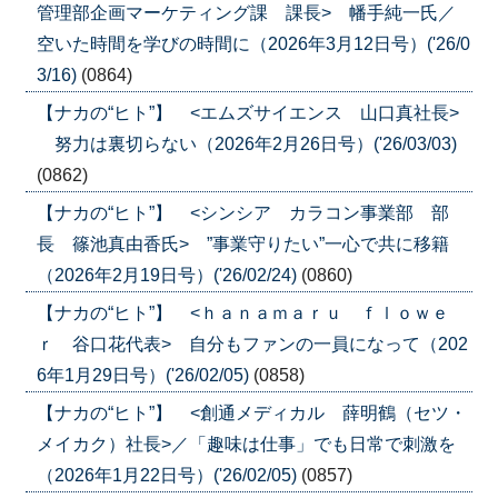
管理部企画マーケティング課 課長> 幡手純一氏／
空いた時間を学びの時間に（2026年3月12日号）('26/0
3/16)
(0864)
【ナカの“ヒト”】 <エムズサイエンス 山口真社長>
努力は裏切らない（2026年2月26日号）('26/03/03)
(0862)
【ナカの“ヒト”】 <シンシア カラコン事業部 部
長 篠池真由香氏> ”事業守りたい”一心で共に移籍
（2026年2月19日号）('26/02/24)
(0860)
【ナカの“ヒト”】 <ｈａｎａｍａｒｕ ｆｌｏｗｅ
ｒ 谷口花代表> 自分もファンの一員になって（202
6年1月29日号）('26/02/05)
(0858)
【ナカの“ヒト”】 <創通メディカル 薛明鶴（セツ・
メイカク）社長>／「趣味は仕事」でも日常で刺激を
（2026年1月22日号）('26/02/05)
(0857)