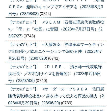
ＣＥＯ> 趣味のキャンプでアイデアを（2023年8月3
日号）('23/08/03)
(0744)
【ナカの”ヒト”】 <ＳＥＡＭ 石根友理恵代表取締役
>／「母」と「社長」に奮闘 （2023年7月27日号）('2
3/07/27)
(0743)
【ナカの”ヒト”】 <天藤製薬 沖津孝幸マーケティン
グ部部長>／飲みニケーションで深める仲 （2023年7
月20日号）('23/07/20)
(0742)
【ナカの”ヒト”】 〈ＤＩＦＦ． 清水雄一代表取締
役社長〉／左右別サイズを普遍的に（2023年7月5日
号）('23/07/06)
(0740)
【ナカの”ヒト”】 <オーダースーツＳＡＤＡ 佐田展
隆代表取締役社長>／身を持って伝える商品の魅力（2
023年6月29日号）('23/06/29)
(0739)