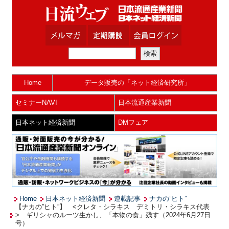
Home
データ販売の「ネット経済研究所」
セミナーNAVI
日本流通産業新聞
日本ネット経済新聞
DMフェア
Home
日本ネット経済新聞
連載記事
ナカの”ヒト”
【ナカの”ヒト”】 <クレタ・シラキス デミトリ・シラキス代表
> ギリシャのルーツ生かし、「本物の食」残す（2024年6月27日
号）