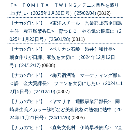
Ｔ> ＴＯＭＩＴＡ ＴＷＩＮＳ／テニス業界を盛り
上げたい（2025年1月30日号）('25/02/04)
(0812)
【ナカの”ヒト”】 <東洋スチール 営業部販売企画課
主任 赤羽瑠梨香氏> 育つＥＣ、やる気の根底に（2
025年1月23日号）('25/01/28)
(0811)
【ナカの”ヒト”】 <ペリカン石鹸 渋井伸和社長>
朝食作りが日課、家族を大切に （2024年12月12日
号）('24/12/17)
(0808)
【ナカの”ヒト”】 <梅乃宿酒造 マーケティング部Ｅ
Ｃ課 金大翼課長> ファンを大切にしたい（2024年1
2月5日号）('24/12/10)
(0807)
【ナカの”ヒト”】 <ヤマサキ 通販事業部部長> 岡
崎珠生氏／カラー診断など美容資格の勉強に熱中（20
24年11月21日号）('24/11/26)
(0805)
【ナカの”ヒト”】 <直島文化村 伊崎早秩依氏> ?直