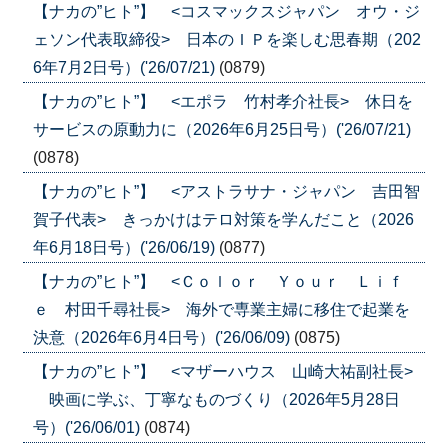
【ナカの”ヒト”】 <コスマックスジャパン オウ・ジ
ェソン代表取締役> 日本のＩＰを楽しむ思春期（202
6年7月2日号）('26/07/21)
(0879)
【ナカの”ヒト”】 <エポラ 竹村孝介社長> 休日を
サービスの原動力に（2026年6月25日号）('26/07/21)
(0878)
【ナカの”ヒト”】 <アストラサナ・ジャパン 吉田智
賀子代表> きっかけはテロ対策を学んだこと（2026
年6月18日号）('26/06/19)
(0877)
【ナカの”ヒト”】 <Ｃｏｌｏｒ Ｙｏｕｒ Ｌｉｆ
ｅ 村田千尋社長> 海外で専業主婦に移住で起業を
決意（2026年6月4日号）('26/06/09)
(0875)
【ナカの”ヒト”】 <マザーハウス 山崎大祐副社長>
映画に学ぶ、丁寧なものづくり（2026年5月28日
号）('26/06/01)
(0874)