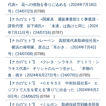
代表> 花への情熱を香りに込める（2024年7月18日
号）('24/07/23)
(0788)
【ナカの”ヒト”】 <関家具 通販事業部ＥＣ事業課・
課長代理 岩下靖氏> 「未達」は負けと同じ（2024
年7月11日号）('24/07/16)
(0787)
【ナカの”ヒト”】 <レーベン 高部篤代表取締役社長>
横浜の発明家、原点は「耳かき」（2024年7月4日
号）('24/07/08)
(0786)
【ナカの”ヒト”】 <クレタ・シラキス デミトリ・シ
ラキス代表> ギリシャのルーツ生かし、「本物の
食」残す（2024年6月27日号）('24/07/01)
(0785)
【ナカの”ヒト”】 <ＣＥＮＳＥ 中村好昌社長> エ
ジプトで人生を変える”香り”に出会った（2024年6月2
0日号）('24/06/25)
(0784 )
【ナカの”ヒト”】 <ミルボン 取締役経営戦略本部長