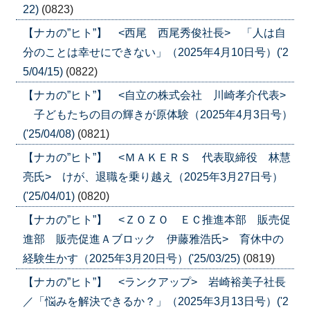
22)
(0823)
【ナカの”ヒト”】 <西尾 西尾秀俊社長> 「人は自
分のことは幸せにできない」（2025年4月10日号）('2
5/04/15)
(0822)
【ナカの”ヒト”】 <自立の株式会社 川崎孝介代表>
子どもたちの目の輝きが原体験（2025年4月3日号）
('25/04/08)
(0821)
【ナカの”ヒト”】 <ＭＡＫＥＲＳ 代表取締役 林慧
亮氏> けが、退職を乗り越え（2025年3月27日号）
('25/04/01)
(0820)
【ナカの”ヒト”】 <ＺＯＺＯ ＥＣ推進本部 販売促
進部 販売促進Ａブロック 伊藤雅浩氏> 育休中の
経験生かす（2025年3月20日号）('25/03/25)
(0819)
【ナカの”ヒト”】 <ランクアップ> 岩崎裕美子社長
／「悩みを解決できるか？」（2025年3月13日号）('2