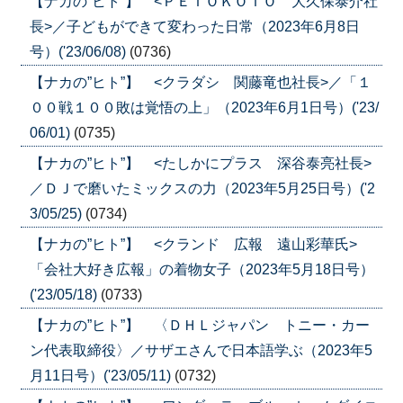
【ナカの”ヒト”】 <ＰＥＴＯＫＯＴＯ 大久保泰介社
長>／子どもができて変わった日常（2023年6月8日
号）('23/06/08)
(0736)
【ナカの”ヒト”】 <クラダシ 関藤竜也社長>／「１
００戦１００敗は覚悟の上」（2023年6月1日号）('23/
06/01)
(0735)
【ナカの”ヒト”】 <たしかにプラス 深谷泰亮社長>
／ＤＪで磨いたミックスの力（2023年5月25日号）('2
3/05/25)
(0734)
【ナカの”ヒト”】 <クランド 広報 遠山彩華氏>
「会社大好き広報」の着物女子（2023年5月18日号）
('23/05/18)
(0733)
【ナカの”ヒト”】 〈ＤＨＬジャパン トニー・カー
ン代表取締役〉／サザエさんで日本語学ぶ（2023年5
月11日号）('23/05/11)
(0732)