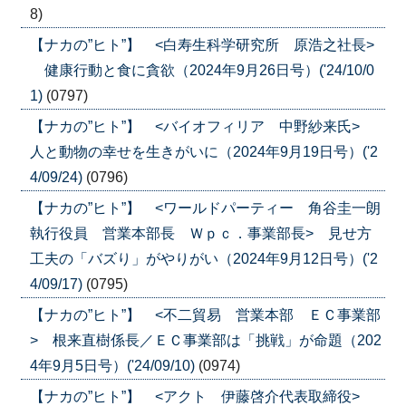
8)
【ナカの”ヒト”】 <白寿生科学研究所 原浩之社長>
健康行動と食に貪欲（2024年9月26日号）('24/10/0
1)
(0797)
【ナカの”ヒト”】 <バイオフィリア 中野紗来氏>
人と動物の幸せを生きがいに（2024年9月19日号）('2
4/09/24)
(0796)
【ナカの”ヒト”】 <ワールドパーティー 角谷圭一朗
執行役員 営業本部長 Ｗｐｃ．事業部長> 見せ方
工夫の「バズり」がやりがい（2024年9月12日号）('2
4/09/17)
(0795)
【ナカの”ヒト”】 <不二貿易 営業本部 ＥＣ事業部
> 根来直樹係長／ＥＣ事業部は「挑戦」が命題（202
4年9月5日号）('24/09/10)
(0974)
【ナカの”ヒト”】 <アクト 伊藤啓介代表取締役>