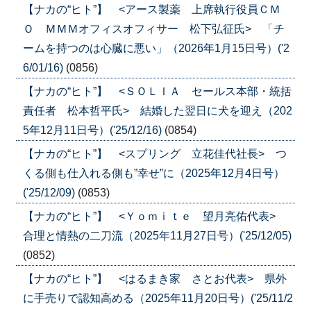
【ナカの“ヒト”】 <アース製薬 上席執行役員ＣＭ
Ｏ ＭＭＭオフィスオフィサー 松下弘征氏> 「チ
ームを持つのは心臓に悪い」（2026年1月15日号）('2
6/01/16)
(0856)
【ナカの“ヒト”】 <ＳＯＬＩＡ セールス本部・統括
責任者 松本哲平氏> 結婚した翌日に犬を迎え（202
5年12月11日号）('25/12/16)
(0854)
【ナカの“ヒト”】 <スプリング 立花佳代社長> つ
くる側も仕入れる側も”幸せ”に（2025年12月4日号）
('25/12/09)
(0853)
【ナカの“ヒト”】 <Ｙｏｍｉｔｅ 望月亮佑代表>
合理と情熱の二刀流（2025年11月27日号）('25/12/05)
(0852)
【ナカの“ヒト”】 <はるまき家 さとお代表> 県外
に手売りで認知高める（2025年11月20日号）('25/11/2