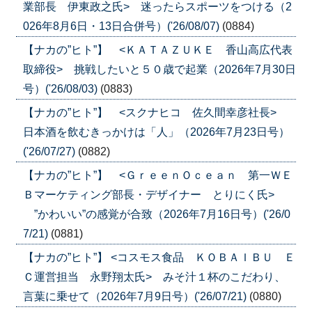
業部長 伊東政之氏> 迷ったらスポーツをつける（2
026年8月6日・13日合併号）('26/08/07)
(0884)
【ナカの”ヒト”】 <ＫＡＴＡＺＵＫＥ 香山高広代表
取締役> 挑戦したいと５０歳で起業（2026年7月30日
号）('26/08/03)
(0883)
【ナカの”ヒト”】 <スクナヒコ 佐久間幸彦社長>
日本酒を飲むきっかけは「人」（2026年7月23日号）
('26/07/27)
(0882)
【ナカの”ヒト”】 <ＧｒｅｅｎＯｃｅａｎ 第一ＷＥ
Ｂマーケティング部長・デザイナー とりにく氏>
”かわいい”の感覚が合致（2026年7月16日号）('26/0
7/21)
(0881)
【ナカの”ヒト”】 <コスモス食品 ＫＯＢＡＩＢＵ Ｅ
Ｃ運営担当 永野翔太氏> みそ汁１杯のこだわり、
言葉に乗せて（2026年7月9日号）('26/07/21)
(0880)