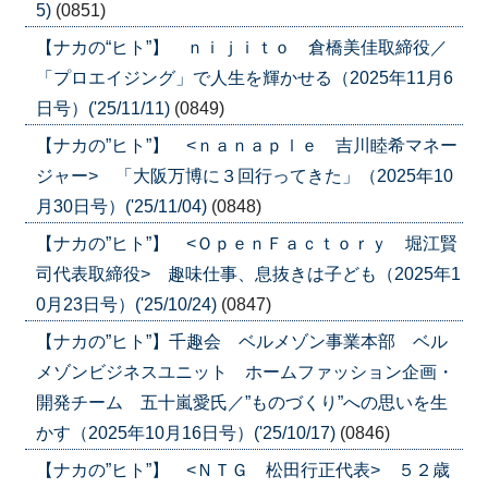
5)
(0851)
【ナカの“ヒト”】 ｎｉｊｉｔｏ 倉橋美佳取締役／
「プロエイジング」で人生を輝かせる（2025年11月6
日号）('25/11/11)
(0849)
【ナカの”ヒト”】 <ｎａｎａｐｌｅ 吉川睦希マネー
ジャー> 「大阪万博に３回行ってきた」（2025年10
月30日号）('25/11/04)
(0848)
【ナカの”ヒト”】 <ＯｐｅｎＦａｃｔｏｒｙ 堀江賢
司代表取締役> 趣味仕事、息抜きは子ども（2025年1
0月23日号）('25/10/24)
(0847)
【ナカの”ヒト”】千趣会 ベルメゾン事業本部 ベル
メゾンビジネスユニット ホームファッション企画・
開発チーム 五十嵐愛氏／”ものづくり”への思いを生
かす（2025年10月16日号）('25/10/17)
(0846)
【ナカの”ヒト”】 <ＮＴＧ 松田行正代表> ５２歳