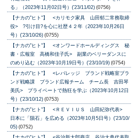
る」（2023年11月02日号）('23/11/02)
(0756)
【ナカの”ヒト”】 <カリモク家具 山田郁二常務取締
役> ?引け目?を心に社歴４２年（2023年10月26日
号）('23/10/26)
(0755)
【ナカの”ヒト”】 <オンワードホールディングス 秘
書・広報室 高橋和佳子氏> 副業のベリーダンスに
のめり込む（2023年10月19日号）('23/10/19)
(0754)
【ナカの”ヒト”】 <レバレッジ ブランド戦略室ブラ
ンド戦略課 ブランド広報チーム チーム長 吉田琴
美氏> プライベートで熱狂を学ぶ（2023年10月12日
号）('23/10/12)
(0753)
【ナカの”ヒト”】 <ＲＥＶＩＵＳ 山田紀弥代表>
日本に「隕石」を広める（2023年10月5日号）('23/10/
05)
(0752)
【ナカの”ヒト”】 <谷治新太郎商店 谷治大典代表取