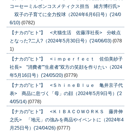
コーセーミルボンコスメティクス担当 緒方博行氏>
双子の子育てに全力投球（2024年6月6日号）('24/0
6/10)
(0782)
【ナカの”ヒト”】 <犬猫生活 佐藤淳社長> 分岐点
となった?二人?（2024年5月30日号）('24/06/03)
(078
1)
【ナカの”ヒト”】 <ｉｍｐｅｒｆｅｃｔ 佐伯美紗子
社長> ”消費者””生産者”双方の笑顔を作りたい（2024
年5月16日号）('24/05/20)
(0779)
【ナカの”ヒト”】 <ＳｈｉｎｅＢｌｕｅ 亀井京子代
表> 商品に息づく「母」の顔（2024年5月9日号）('2
4/05/14)
(0778)
【ナカの”ヒト”】 <ＫＩＢＡＣＯＷＯＲＫＳ 藤井伸
之氏> 「地元」の強みを商品やイベントに（2024年4
月25日号）('24/04/26)
(0777)