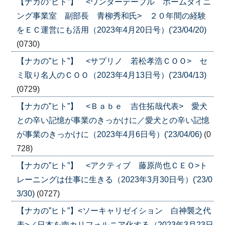
【ナカの”ヒト”】 <ワンダーテーブル ホームダイニ
ング事業室 副部長 青柳秀和氏> ２０年間の経験
をＥＣ運営にも活用（2023年4月20日号）('23/04/20)
(0730)
【ナカの”ヒト”】 <サプリノ 若松孝浩ＣＯＯ> セ
ミ取り名人のＣＯＯ（2023年4月13日号）('23/04/13)
(0729)
【ナカの”ヒト”】 <Ｂａｂｅ 吉住拓哉代表> 愛犬
との辛い記憶が事業のきっかけに／愛犬との辛い記憶
が事業のきっかけに（2023年4月6日号）('23/04/06)
(0
728)
【ナカの”ヒト”】 <アクティブ 藤原尚也ＣＥＯ>ト
レーニングは仕事に生きる（2023年3月30日号）('23/0
3/30)
(0727)
【ナカの”ヒト”】<ソーキャリゼイション 白神襲之代
表>／日本を南カリフォルニア化する（2023年3月23日