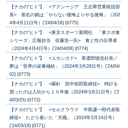
【ナカの”ヒト”】 <アクシージア 王志華営業統括部
長> 座右の銘は「やらない後悔よりやる後悔」（202
4年4月11日号）('24/04/16)
(0775)
【ナカの”ヒト”】 <東京スポーツ新聞社 「東スポ食
シリーズ」広報担当 佐藤浩一氏> 食と性の伝導者
（2024年4月4日号）('24/04/08)
(0774)
【ナカの”ヒト”】 <ユカシカド> 美濃部慎也社長／
夢は「世界の栄養補給」（2024年3月28日号）('24/04/
02)
(0773)
【ナカの”ヒト”】 <羅針 田中拓郎取締役> 時計を
買ったのは入社から１０年後（2024年3月21日号）('2
4/03/25)
(0772)
【ナカの”ヒト”】 <セルクラウド 中島謙一郎代表取
締役> たどり着いた「天職」（2024年3月14日号）
('24/03/18)
(0771)