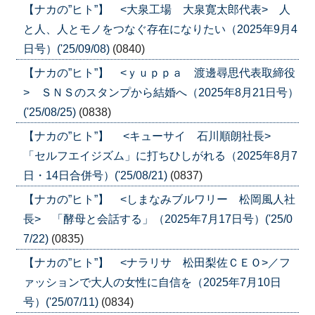
【ナカの”ヒト”】 <大泉工場 大泉寛太郎代表> 人
と人、人とモノをつなぐ存在になりたい（2025年9月4
日号）('25/09/08)
(0840)
【ナカの”ヒト”】 <ｙｕｐｐａ 渡邊尋思代表取締役
> ＳＮＳのスタンプから結婚へ（2025年8月21日号）
('25/08/25)
(0838)
【ナカの”ヒト”】 <キューサイ 石川順朗社長>
「セルフエイジズム」に打ちひしがれる（2025年8月7
日・14日合併号）('25/08/21)
(0837)
【ナカの”ヒト”】 <しまなみブルワリー 松岡風人社
長> 「酵母と会話する」（2025年7月17日号）('25/0
7/22)
(0835)
【ナカの”ヒト”】 <ナラリサ 松田梨佐ＣＥＯ>／フ
ァッションで大人の女性に自信を（2025年7月10日
号）('25/07/11)
(0834)