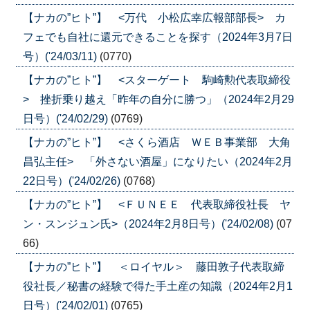
【ナカの”ヒト”】 <万代 小松広幸広報部部長> カ
フェでも自社に還元できることを探す（2024年3月7日
号）('24/03/11)
(0770)
【ナカの”ヒト”】 <スターゲート 駒崎勲代表取締役
> 挫折乗り越え「昨年の自分に勝つ」（2024年2月29
日号）('24/02/29)
(0769)
【ナカの”ヒト”】 <さくら酒店 ＷＥＢ事業部 大角
昌弘主任> 「外さない酒屋」になりたい（2024年2月
22日号）('24/02/26)
(0768)
【ナカの”ヒト”】 <ＦＵＮＥＥ 代表取締役社長 ヤ
ン・スンジュン氏>（2024年2月8日号）('24/02/08)
(07
66)
【ナカの”ヒト”】 ＜ロイヤル＞ 藤田敦子代表取締
役社長／秘書の経験で得た手土産の知識（2024年2月1
日号）('24/02/01)
(0765)