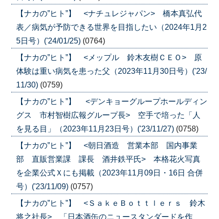
【ナカの”ヒト”】 <ナチュレジャパン> 橋本真弘代
表／病気が予防できる世界を目指したい（2024年1月2
5日号）('24/01/25)
(0764)
【ナカの”ヒト”】 <メップル 鈴木友樹ＣＥＯ> 原
体験は重い病気を患った父（2023年11月30日号）('23/
11/30)
(0759)
【ナカの”ヒト”】 <デンキョーグループホールディン
グス 市村智樹広報グループ長> 空手で培った「人
を見る目」（2023年11月23日号）('23/11/27)
(0758)
【ナカの”ヒト”】 <朝日酒造 営業本部 国内事業
部 直販営業課 課長 酒井鉄平氏> 本格花火写真
を企業公式Ｘにも掲載（2023年11月09日・16日 合併
号）('23/11/09)
(0757)
【ナカの”ヒト”】 <ＳａｋｅＢｏｔｔｌｅｒｓ 鈴木
将之社長> 「日本酒缶のニュースタンダードを作