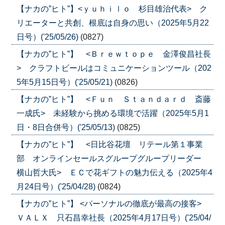
【ナカの”ヒト”】<ｙｕｈｉｌｏ 杉目雄治代表> ク
リエーターと共創、根底は自身の思い（2025年5月22
日号）('25/05/26)
(0827)
【ナカの”ヒト”】 <Ｂｒｅｗｔｏｐｅ 金澤俊昌社長
> クラフトビールはコミュニケーションツール（202
5年5月15日号）('25/05/21)
(0826)
【ナカの”ヒト”】 <Ｆｕｎ Ｓｔａｎｄａｒｄ 斎藤
一成氏> 未経験から挑める環境で活躍（2025年5月1
日・8日合併号）('25/05/13)
(0825)
【ナカの”ヒト”】 <日比谷花壇 リテール第１事業
部 オンラインセールスグループグループリーダー
横山哲大氏> ＥＣで花ギフトの魅力伝える（2025年4
月24日号）('25/04/28)
(0824)
【ナカの”ヒト”】 <パーソナルの徹底が最高の接客>
ＶＡＬＸ 只石昌幸社長（2025年4月17日号）('25/04/