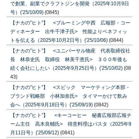
で創業、副業でクラフトジンを開発（2025年10月9日
号）('25/10/09)
(0845)
【ナカの”ヒト”】 <ブルーミング中西 広報部・コー
ディネーター 出牛千津子氏> 性能よりベネフィッ
トを伝える（2025年10月2日号）('25/10/06)
(0844)
【ナカの”ヒト”】 <ユニバーサル物産 代表取締役社
長 林恭史氏 取締役 林美千恵氏> ３００年後も
続く会社にしたい（2025年9月25日号）('25/10/02)
(08
43)
【ナカの”ヒト”】 <スピック マーケティング本部・
ブランド戦略部 小林加奈氏> タイマーかけて飲み
会へ（2025年9月18日号）('25/09/19)
(0842)
【ナカの”ヒト”】 <キーコーヒー 秘書広報部広報チ
ーム主任 高木良輔氏> 得意料理はパスタ（2025年9
月11日号）('25/09/12)
(0841)