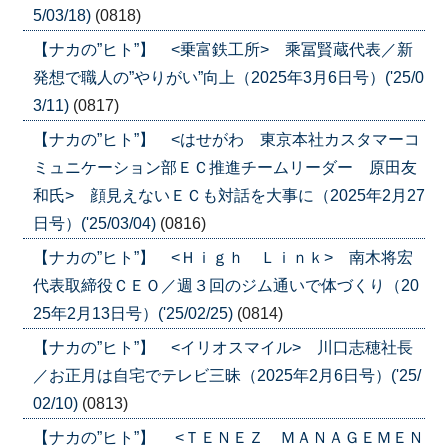
5/03/18)
(0818)
【ナカの”ヒト”】 <乗富鉄工所> 乘冨賢蔵代表／新
発想で職人の”やりがい”向上（2025年3月6日号）('25/0
3/11)
(0817)
【ナカの”ヒト”】 <はせがわ 東京本社カスタマーコ
ミュニケーション部ＥＣ推進チームリーダー 原田友
和氏> 顔見えないＥＣも対話を大事に（2025年2月27
日号）('25/03/04)
(0816)
【ナカの”ヒト”】 <Ｈｉｇｈ Ｌｉｎｋ> 南木将宏
代表取締役ＣＥＯ／週３回のジム通いで体づくり（20
25年2月13日号）('25/02/25)
(0814)
【ナカの”ヒト”】 <イリオスマイル> 川口志穂社長
／お正月は自宅でテレビ三昧（2025年2月6日号）('25/
02/10)
(0813)
【ナカの”ヒト”】 <ＴＥＮＥＺ ＭＡＮＡＧＥＭＥＮ