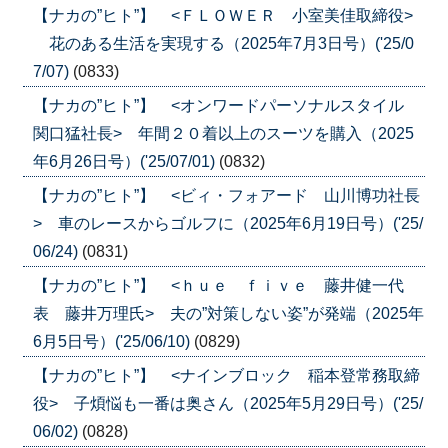
【ナカの”ヒト”】 <ＦＬＯＷＥＲ 小室美佳取締役>
花のある生活を実現する（2025年7月3日号）('25/0
7/07)
(0833)
【ナカの”ヒト”】 <オンワードパーソナルスタイル
関口猛社長> 年間２０着以上のスーツを購入（2025
年6月26日号）('25/07/01)
(0832)
【ナカの”ヒト”】 <ビィ・フォアード 山川博功社長
> 車のレースからゴルフに（2025年6月19日号）('25/
06/24)
(0831)
【ナカの”ヒト”】 <ｈｕｅ ｆｉｖｅ 藤井健一代
表 藤井万理氏> 夫の”対策しない姿”が発端（2025年
6月5日号）('25/06/10)
(0829)
【ナカの”ヒト”】 <ナインブロック 稲本登常務取締
役> 子煩悩も一番は奥さん（2025年5月29日号）('25/
06/02)
(0828)