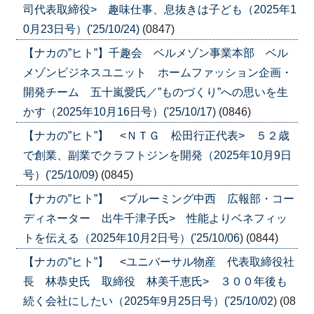
司代表取締役> 趣味仕事、息抜きは子ども（2025年1
0月23日号）('25/10/24)
(0847)
【ナカの”ヒト”】千趣会 ベルメゾン事業本部 ベル
メゾンビジネスユニット ホームファッション企画・
開発チーム 五十嵐愛氏／”ものづくり”への思いを生
かす（2025年10月16日号）('25/10/17)
(0846)
【ナカの”ヒト”】 <ＮＴＧ 松田行正代表> ５２歳
で創業、副業でクラフトジンを開発（2025年10月9日
号）('25/10/09)
(0845)
【ナカの”ヒト”】 <ブルーミング中西 広報部・コー
ディネーター 出牛千津子氏> 性能よりベネフィッ
トを伝える（2025年10月2日号）('25/10/06)
(0844)
【ナカの”ヒト”】 <ユニバーサル物産 代表取締役社
長 林恭史氏 取締役 林美千恵氏> ３００年後も
続く会社にしたい（2025年9月25日号）('25/10/02)
(08