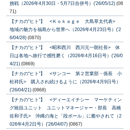
挑戦（2026年4月30日・5月7日合併号）('26/05/12)
(08
71)
【ナカの“ヒト”】 <Ｋｏｋａｇｅ 大島草太代表>
地域の魅力を福島から世界へ（2026年4月23日号）('2
6/04/28)
(0870)
【ナカの“ヒト”】 <昭和西川 西川元一朗社長> 休
日は各地へ旅行で感性磨く（2026年4月16日号）('26/0
4/21)
(0869)
【ナカの“ヒト”】 <サンコー 第２営業部・係長 小
松祥氏> 購入され続けるように（2026年4月9日号）
('26/04/21)
(0868)
【ナカの“ヒト”】 <ディーエイチシー マーケティン
グ統括ユニット ユニットマネージャー・部長 高橋
佐和子氏> 沖縄の海と「段ボール」に癒やされて（2
026年4月2日号）('26/04/07)
(0867)