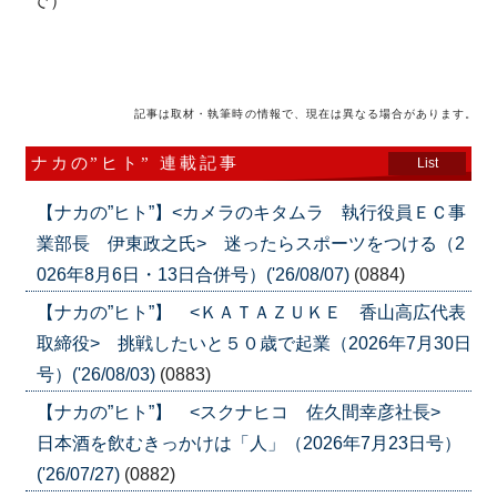
で）
記事は取材・執筆時の情報で、現在は異なる場合があります。
ナカの”ヒト” 連載記事
List
【ナカの”ヒト”】<カメラのキタムラ 執行役員ＥＣ事
業部長 伊東政之氏> 迷ったらスポーツをつける（2
026年8月6日・13日合併号）('26/08/07)
(0884)
【ナカの”ヒト”】 <ＫＡＴＡＺＵＫＥ 香山高広代表
取締役> 挑戦したいと５０歳で起業（2026年7月30日
号）('26/08/03)
(0883)
【ナカの”ヒト”】 <スクナヒコ 佐久間幸彦社長>
日本酒を飲むきっかけは「人」（2026年7月23日号）
('26/07/27)
(0882)