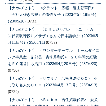
【ナカの”ヒト”】 <クランド 広報 遠山彩華氏>
「会社大好き広報」の着物女子（2023年5月18日号）
('23/05/18)
(0733)
【ナカの”ヒト”】 〈ＤＨＬジャパン トニー・カー
ン代表取締役〉／サザエさんで日本語学ぶ（2023年5
月11日号）('23/05/11)
(0732)
【ナカの”ヒト”】 <ワンダーテーブル ホームダイニ
ング事業室 副部長 青柳秀和氏> ２０年間の経験
をＥＣ運営にも活用（2023年4月20日号）('23/04/20)
(0730)
【ナカの”ヒト”】 <サプリノ 若松孝浩ＣＯＯ> セ
ミ取り名人のＣＯＯ（2023年4月13日号）('23/04/13)
(0729)
【ナカの”ヒト”】 <Ｂａｂｅ 吉住拓哉代表> 愛犬