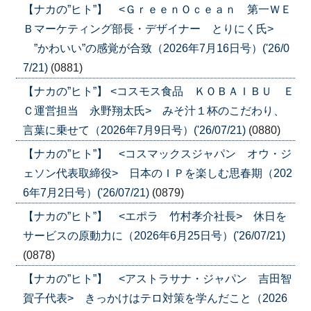
【ナカの”ヒト”】 <ＧｒｅｅｎＯｃｅａｎ 第一ＷＥ
Ｂマーケティング部長・デザイナー とりにく氏>
”かわいい”の感覚が合致（2026年7月16日号）('26/0
7/21)
(0881)
【ナカの”ヒト”】 <コスモス食品 ＫＯＢＡＩＢＵ Ｅ
Ｃ運営担当 永野翔太氏> みそ汁１杯のこだわり、
言葉に乗せて（2026年7月9日号）('26/07/21)
(0880)
【ナカの”ヒト”】 <コスマックスジャパン オウ・ジ
ェソン代表取締役> 日本のＩＰを楽しむ思春期（202
6年7月2日号）('26/07/21)
(0879)
【ナカの”ヒト”】 <エポラ 竹村孝介社長> 休日を
サービスの原動力に（2026年6月25日号）('26/07/21)
(0878)
【ナカの”ヒト”】 <アストラサナ・ジャパン 吉田智
賀子代表> きっかけはテロ対策を学んだこと（2026