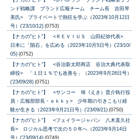
ンド戦略課 ブランド広報チーム チーム長 吉田琴
美氏> プライベートで熱狂を学ぶ（2023年10月12日
号）('23/10/12)
(0753)
【ナカの”ヒト”】 <ＲＥＶＩＵＳ 山田紀弥代表>
日本に「隕石」を広める（2023年10月5日号）('23/10/
05)
(0752)
【ナカの”ヒト”】 <谷治新太郎商店 谷治大典代表取
締役> 「１日１％でも改善を」（2023年9月28日号）
('23/09/28)
(0751)
【ナカの”ヒト”】 <サンコー 﨏（えき）晋介執行役
員・広報部部長・ｅｋｋｙ> 少年期の引きこもり経
験が生きる（2023年9月21日号）('23/09/21)
(0750)
【ナカの”ヒト”】 <フェイラージャパン 八木直久社
長> ロジカル思考で次の５０年へ（2023年9月14日
号）('23/09/14)
(0749)