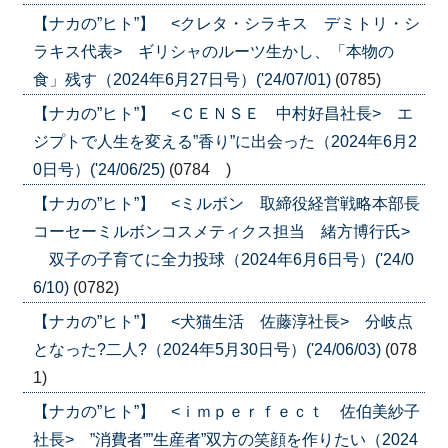
【ナカの”ヒト”】 <クレタ・シラキス デミトリ・シ
ラキス代表> ギリシャのルーツ生かし、「本物の
食」残す（2024年6月27日号）('24/07/01)
(0785)
【ナカの”ヒト”】 <ＣＥＮＳＥ 中村好昌社長> エ
ジプトで人生を変える”香り”に出会った（2024年6月2
0日号）('24/06/25)
(0784 )
【ナカの”ヒト”】 <ミルボン 取締役経営戦略本部長
コーセーミルボンコスメティクス担当 緒方博行氏>
双子の子育てに全力投球（2024年6月6日号）('24/0
6/10)
(0782)
【ナカの”ヒト”】 <犬猫生活 佐藤淳社長> 分岐点
となった?二人?（2024年5月30日号）('24/06/03)
(078
1)
【ナカの”ヒト”】 <ｉｍｐｅｒｆｅｃｔ 佐伯美紗子
社長> ”消費者””生産者”双方の笑顔を作りたい（2024