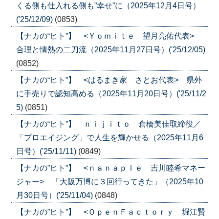
くる側も仕入れる側も”幸せ”に（2025年12月4日号）
('25/12/09)
(0853)
【ナカの“ヒト”】 <Ｙｏｍｉｔｅ 望月亮佑代表>
合理と情熱の二刀流（2025年11月27日号）('25/12/05)
(0852)
【ナカの“ヒト”】 <はるまき家 さとお代表> 県外
に手売りで認知高める（2025年11月20日号）('25/11/2
5)
(0851)
【ナカの“ヒト”】 ｎｉｊｉｔｏ 倉橋美佳取締役／
「プロエイジング」で人生を輝かせる（2025年11月6
日号）('25/11/11)
(0849)
【ナカの”ヒト”】 <ｎａｎａｐｌｅ 吉川睦希マネー
ジャー> 「大阪万博に３回行ってきた」（2025年10
月30日号）('25/11/04)
(0848)
【ナカの”ヒト”】 <ＯｐｅｎＦａｃｔｏｒｙ 堀江賢