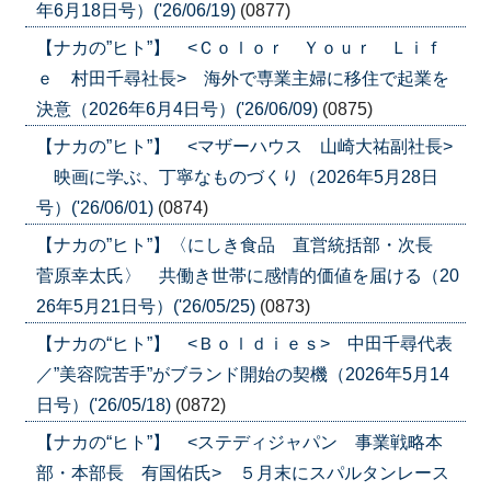
年6月18日号）('26/06/19)
(0877)
【ナカの”ヒト”】 <Ｃｏｌｏｒ Ｙｏｕｒ Ｌｉｆ
ｅ 村田千尋社長> 海外で専業主婦に移住で起業を
決意（2026年6月4日号）('26/06/09)
(0875)
【ナカの”ヒト”】 <マザーハウス 山崎大祐副社長>
映画に学ぶ、丁寧なものづくり（2026年5月28日
号）('26/06/01)
(0874)
【ナカの”ヒト”】〈にしき食品 直営統括部・次長
菅原幸太氏〉 共働き世帯に感情的価値を届ける（20
26年5月21日号）('26/05/25)
(0873)
【ナカの“ヒト”】 <Ｂｏｌｄｉｅｓ> 中田千尋代表
／”美容院苦手”がブランド開始の契機（2026年5月14
日号）('26/05/18)
(0872)
【ナカの“ヒト”】 <ステディジャパン 事業戦略本
部・本部長 有国佑氏> ５月末にスパルタンレース