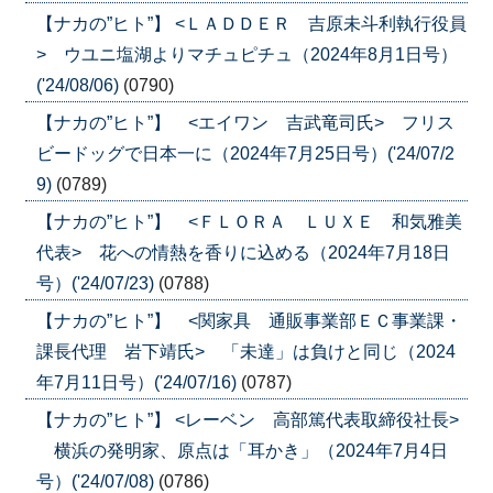
【ナカの”ヒト”】 <ＬＡＤＤＥＲ 吉原未斗利執行役員
> ウユニ塩湖よりマチュピチュ（2024年8月1日号）
('24/08/06)
(0790)
【ナカの”ヒト”】 <エイワン 吉武竜司氏> フリス
ビードッグで日本一に（2024年7月25日号）('24/07/2
9)
(0789)
【ナカの”ヒト”】 <ＦＬＯＲＡ ＬＵＸＥ 和気雅美
代表> 花への情熱を香りに込める（2024年7月18日
号）('24/07/23)
(0788)
【ナカの”ヒト”】 <関家具 通販事業部ＥＣ事業課・
課長代理 岩下靖氏> 「未達」は負けと同じ（2024
年7月11日号）('24/07/16)
(0787)
【ナカの”ヒト”】 <レーベン 高部篤代表取締役社長>
横浜の発明家、原点は「耳かき」（2024年7月4日
号）('24/07/08)
(0786)