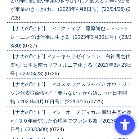
との辛い記憶が事業のきっかけに／愛犬との辛い記憶
が事業のきっかけに（2023年4月6日号）('23/04/06)
(0
728)
【ナカの”ヒト”】 <アクティブ 藤原尚也ＣＥＯ>ト
レーニングは仕事に生きる（2023年3月30日号）('23/0
3/30)
(0727)
【ナカの”ヒト”】<ソーキャリゼイション 白神襲之代
表>／日本を南カリフォルニア化する（2023年3月23日
号）('23/03/23)
(0726)
【ナカの”ヒト”】 <コスマックスジャパン オウ・ジェ
ソン代表取締役>／「要らない」から始まった日本開
拓（2023年3月16日号）('23/03/16)
(0725)
【ナカの”ヒト”】 <シーオーメディカル 瀬出井亮社長
>／３０年研究した心理学でファン多数（2023年3月9
日号）('23/03/09)
(0724)