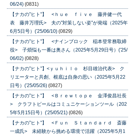
06/24)
(0831)
【ナカの”ヒト”】 <ｈｕｅ ｆｉｖｅ 藤井健一代
表 藤井万理氏> 夫の”対策しない姿”が発端（2025年
6月5日号）('25/06/10)
(0829)
【ナカの”ヒト”】 <ナインブロック 稲本登常務取締
役> 子煩悩も一番は奥さん（2025年5月29日号）('25/
06/02)
(0828)
【ナカの”ヒト”】<ｙｕｈｉｌｏ 杉目雄治代表> ク
リエーターと共創、根底は自身の思い（2025年5月22
日号）('25/05/26)
(0827)
【ナカの”ヒト”】 <Ｂｒｅｗｔｏｐｅ 金澤俊昌社長
> クラフトビールはコミュニケーションツール（202
5年5月15日号）('25/05/21)
(0826)
【ナカの”ヒト”】 <Ｆｕｎ Ｓｔａｎｄａｒｄ 斎藤
一成氏> 未経験から挑める環境で活躍（2025年5月1