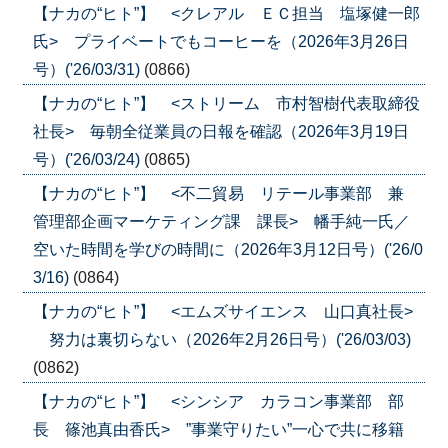
【ナカの“ヒト”】 <クレアル ＥＣ担当 塩塚健一郎
氏> プライベートでもコーヒーを（2026年3月26日
号）('26/03/31)
(0866)
【ナカの“ヒト”】 <ストリーム 市村智樹代表取締役
社長> 毎朝全従業員の日報を確認（2026年3月19日
号）('26/03/24)
(0865)
【ナカの“ヒト”】 <不二貿易 リテール事業部 兼
管理部企画マーケティング課 課長> 幡手純一氏／
空いた時間を学びの時間に（2026年3月12日号）('26/0
3/16)
(0864)
【ナカの“ヒト”】 <エムズサイエンス 山口真社長>
努力は裏切らない（2026年2月26日号）('26/03/03)
(0862)
【ナカの“ヒト”】 <シンシア カラコン事業部 部
長 篠池真由香氏> ”事業守りたい”一心で共に移籍