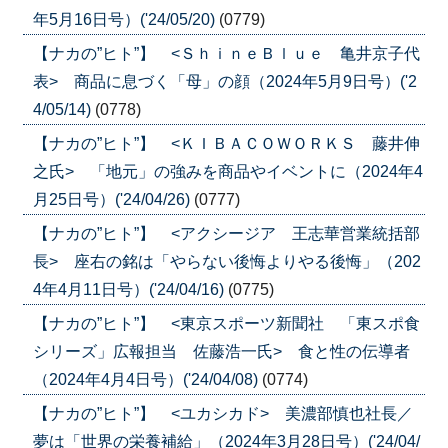
年5月16日号）('24/05/20)
(0779)
【ナカの”ヒト”】 <ＳｈｉｎｅＢｌｕｅ 亀井京子代
表> 商品に息づく「母」の顔（2024年5月9日号）('2
4/05/14)
(0778)
【ナカの”ヒト”】 <ＫＩＢＡＣＯＷＯＲＫＳ 藤井伸
之氏> 「地元」の強みを商品やイベントに（2024年4
月25日号）('24/04/26)
(0777)
【ナカの”ヒト”】 <アクシージア 王志華営業統括部
長> 座右の銘は「やらない後悔よりやる後悔」（202
4年4月11日号）('24/04/16)
(0775)
【ナカの”ヒト”】 <東京スポーツ新聞社 「東スポ食
シリーズ」広報担当 佐藤浩一氏> 食と性の伝導者
（2024年4月4日号）('24/04/08)
(0774)
【ナカの”ヒト”】 <ユカシカド> 美濃部慎也社長／
夢は「世界の栄養補給」（2024年3月28日号）('24/04/