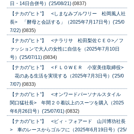
日・14日合併号）('25/08/21)
(0837)
【ナカの”ヒト”】 <しまなみブルワリー 松岡風人社
長> 「酵母と会話する」（2025年7月17日号）('25/0
7/22)
(0835)
【ナカの”ヒト”】 <ナラリサ 松田梨佐ＣＥＯ>／フ
ァッションで大人の女性に自信を（2025年7月10日
号）('25/07/11)
(0834)
【ナカの”ヒト”】 <ＦＬＯＷＥＲ 小室美佳取締役>
花のある生活を実現する（2025年7月3日号）('25/0
7/07)
(0833)
【ナカの”ヒト”】 <オンワードパーソナルスタイル
関口猛社長> 年間２０着以上のスーツを購入（2025
年6月26日号）('25/07/01)
(0832)
【ナカの”ヒト”】 <ビィ・フォアード 山川博功社長
> 車のレースからゴルフに（2025年6月19日号）('25/