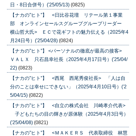
日・8日合併号）('25/05/13)
(0825)
【ナカの”ヒト”】 <日比谷花壇 リテール第１事業
部 オンラインセールスグループグループリーダー
横山哲大氏> ＥＣで花ギフトの魅力伝える（2025年4
月24日号）('25/04/28)
(0824)
【ナカの”ヒト”】 <パーソナルの徹底が最高の接客>
ＶＡＬＸ 只石昌幸社長（2025年4月17日号）('25/04/
22)
(0823)
【ナカの”ヒト”】 <西尾 西尾秀俊社長> 「人は自
分のことは幸せにできない」（2025年4月10日号）('2
5/04/15)
(0822)
【ナカの”ヒト”】 <自立の株式会社 川崎孝介代表>
子どもたちの目の輝きが原体験（2025年4月3日号）
('25/04/08)
(0821)
【ナカの”ヒト”】 <ＭＡＫＥＲＳ 代表取締役 林慧