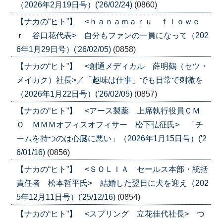
（2026年2月19日号）('26/02/24)
(0860)
【ナカの“ヒト”】 <ｈａｎａｍａｒｕ ｆｌｏｗｅ
ｒ 谷口花代表> 自分もファンの一員になって（202
6年1月29日号）('26/02/05)
(0858)
【ナカの“ヒト”】 <創通メディカル 薛明鶴（セツ・
メイカク）社長>／「趣味は仕事」でも日常で刺激を
（2026年1月22日号）('26/02/05)
(0857)
【ナカの“ヒト”】 <アース製薬 上席執行役員ＣＭ
Ｏ ＭＭＭオフィスオフィサー 松下弘征氏> 「チ
ームを持つのは心臓に悪い」（2026年1月15日号）('2
6/01/16)
(0856)
【ナカの“ヒト”】 <ＳＯＬＩＡ セールス本部・統括
責任者 松本哲平氏> 結婚した翌日に犬を迎え（202
5年12月11日号）('25/12/16)
(0854)
【ナカの“ヒト”】 <スプリング 立花佳代社長> つ