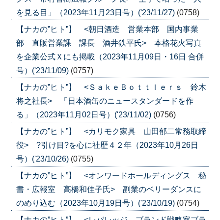
を見る目」（2023年11月23日号）('23/11/27)
(0758)
【ナカの”ヒト”】 <朝日酒造 営業本部 国内事業
部 直販営業課 課長 酒井鉄平氏> 本格花火写真
を企業公式Ｘにも掲載（2023年11月09日・16日 合併
号）('23/11/09)
(0757)
【ナカの”ヒト”】 <ＳａｋｅＢｏｔｔｌｅｒｓ 鈴木
将之社長> 「日本酒缶のニュースタンダードを作
る」（2023年11月02日号）('23/11/02)
(0756)
【ナカの”ヒト”】 <カリモク家具 山田郁二常務取締
役> ?引け目?を心に社歴４２年（2023年10月26日
号）('23/10/26)
(0755)
【ナカの”ヒト”】 <オンワードホールディングス 秘
書・広報室 高橋和佳子氏> 副業のベリーダンスに
のめり込む（2023年10月19日号）('23/10/19)
(0754)
【ナカの”ヒト”】 <レバレッジ ブランド戦略室ブラ