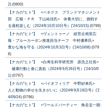
2)
(0800)
【ナカの”ヒト”】 <ベネクス ブランドマネジメント
部 広報・ＰＲ 下山祐佳氏> 休養大切に、挑戦す
る過程楽しむ（2024年10月10日号）('24/10/15)
(0799)
【ナカの”ヒト”】 <ヴェントゥーノ 経営企画室広
報・ブルーカーボン推進担当チーフ 中村優希氏>
豊かな海を守る（2024年10月3日号）('24/10/08)
(079
8)
【ナカの”ヒト”】 <白寿生科学研究所 原浩之社長>
健康行動と食に貪欲（2024年9月26日号）('24/10/0
1)
(0797)
【ナカの”ヒト”】 <バイオフィリア 中野紗来氏>
人と動物の幸せを生きがいに（2024年9月19日号）('2
4/09/24)
(0796)
【ナカの”ヒト”】 <ワールドパーティー 角谷圭一朗