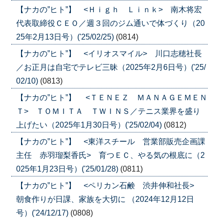
【ナカの”ヒト”】 <Ｈｉｇｈ Ｌｉｎｋ> 南木将宏
代表取締役ＣＥＯ／週３回のジム通いで体づくり（20
25年2月13日号）('25/02/25)
(0814)
【ナカの”ヒト”】 <イリオスマイル> 川口志穂社長
／お正月は自宅でテレビ三昧（2025年2月6日号）('25/
02/10)
(0813)
【ナカの”ヒト”】 <ＴＥＮＥＺ ＭＡＮＡＧＥＭＥＮ
Ｔ> ＴＯＭＩＴＡ ＴＷＩＮＳ／テニス業界を盛り
上げたい（2025年1月30日号）('25/02/04)
(0812)
【ナカの”ヒト”】 <東洋スチール 営業部販売企画課
主任 赤羽瑠梨香氏> 育つＥＣ、やる気の根底に（2
025年1月23日号）('25/01/28)
(0811)
【ナカの”ヒト”】 <ペリカン石鹸 渋井伸和社長>
朝食作りが日課、家族を大切に （2024年12月12日
号）('24/12/17)
(0808)