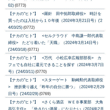
02)
(0773)
【ナカの”ヒト”】 <羅針 田中拓郎取締役> 時計を
買ったのは入社から１０年後（2024年3月21日号）('2
4/03/25)
(0772)
【ナカの”ヒト”】 <セルクラウド 中島謙一郎代表取
締役> たどり着いた「天職」（2024年3月14日号）
('24/03/18)
(0771)
【ナカの”ヒト”】 <万代 小松広幸広報部部長> カ
フェでも自社に還元できることを探す（2024年3月7日
号）('24/03/11)
(0770)
【ナカの”ヒト”】 <スターゲート 駒崎勲代表取締役
> 挫折乗り越え「昨年の自分に勝つ」（2024年2月29
日号）('24/02/29)
(0769)
【ナカの”ヒト”】 <さくら酒店 ＷＥＢ事業部 大角
昌弘主任> 「外さない酒屋」になりたい（2024年2月