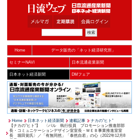
Home
データ販売の「ネット経済研究所」
セミナーNAVI
日本流通産業新聞
日本ネット経済新聞
DMフェア
Home
日本ネット経済新聞
連載記事
ナカの”ヒト”
【ナカの”ヒト”】 〈パル 執行役員 プロモーション推進部部
長・コミュニケーションデザイン室室長・ＷＥＢ事業推進室室
長 堀田覚氏〉／「有無同然」「泰然自若」の心（2022年12月8