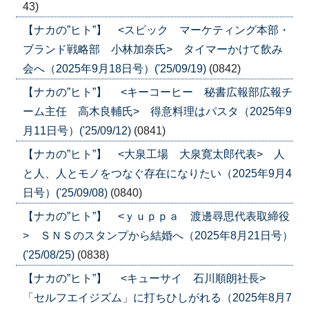
43)
【ナカの”ヒト”】 <スピック マーケティング本部・
ブランド戦略部 小林加奈氏> タイマーかけて飲み
会へ（2025年9月18日号）('25/09/19)
(0842)
【ナカの”ヒト”】 <キーコーヒー 秘書広報部広報チ
ーム主任 高木良輔氏> 得意料理はパスタ（2025年9
月11日号）('25/09/12)
(0841)
【ナカの”ヒト”】 <大泉工場 大泉寛太郎代表> 人
と人、人とモノをつなぐ存在になりたい（2025年9月4
日号）('25/09/08)
(0840)
【ナカの”ヒト”】 <ｙｕｐｐａ 渡邊尋思代表取締役
> ＳＮＳのスタンプから結婚へ（2025年8月21日号）
('25/08/25)
(0838)
【ナカの”ヒト”】 <キューサイ 石川順朗社長>
「セルフエイジズム」に打ちひしがれる（2025年8月7