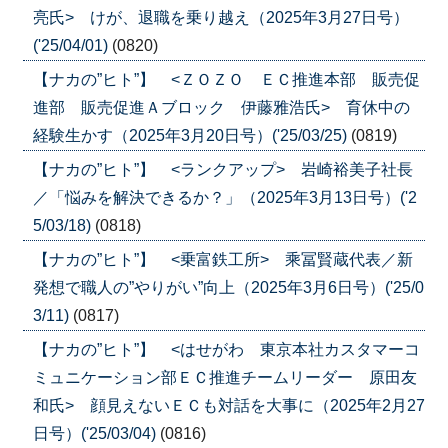
亮氏> けが、退職を乗り越え（2025年3月27日号）
('25/04/01)
(0820)
【ナカの”ヒト”】 <ＺＯＺＯ ＥＣ推進本部 販売促
進部 販売促進Ａブロック 伊藤雅浩氏> 育休中の
経験生かす（2025年3月20日号）('25/03/25)
(0819)
【ナカの”ヒト”】 <ランクアップ> 岩崎裕美子社長
／「悩みを解決できるか？」（2025年3月13日号）('2
5/03/18)
(0818)
【ナカの”ヒト”】 <乗富鉄工所> 乘冨賢蔵代表／新
発想で職人の”やりがい”向上（2025年3月6日号）('25/0
3/11)
(0817)
【ナカの”ヒト”】 <はせがわ 東京本社カスタマーコ
ミュニケーション部ＥＣ推進チームリーダー 原田友
和氏> 顔見えないＥＣも対話を大事に（2025年2月27
日号）('25/03/04)
(0816)