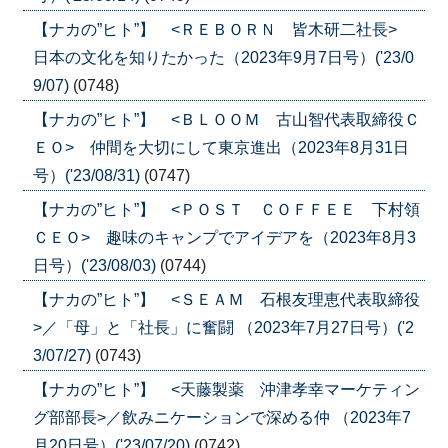
【ナカの”ヒト”】 <ＲＥＢＯＲＮ 皆木研二社長>
日本の文化を知りたかった（2023年9月7日号）('23/0
9/07)
(0748)
【ナカの”ヒト”】 <ＢＬＯＯＭ 古山智代表取締役Ｃ
ＥＯ> 仲間を大切にして東京進出（2023年8月31日
号）('23/08/31)
(0747)
【ナカの”ヒト”】 <ＰＯＳＴ ＣＯＦＦＥＥ 下村領
ＣＥＯ> 趣味のキャンプでアイデアを（2023年8月3
日号）('23/08/03)
(0744)
【ナカの”ヒト”】 <ＳＥＡＭ 石根友理恵代表取締役
>／「母」と「社長」に奮闘 （2023年7月27日号）('2
3/07/27)
(0743)
【ナカの”ヒト”】 <天藤製薬 沖津孝幸マーケティン
グ部部長>／飲みニケーションで深める仲 （2023年7
月20日号）('23/07/20)
(0742)