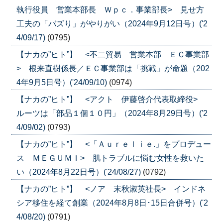
執行役員 営業本部長 Ｗｐｃ．事業部長> 見せ方
工夫の「バズり」がやりがい（2024年9月12日号）('2
4/09/17)
(0795)
【ナカの”ヒト”】 <不二貿易 営業本部 ＥＣ事業部
> 根来直樹係長／ＥＣ事業部は「挑戦」が命題（202
4年9月5日号）('24/09/10)
(0974)
【ナカの”ヒト”】 <アクト 伊藤啓介代表取締役>
ルーツは「部品１個１０円」（2024年8月29日号）('2
4/09/02)
(0793)
【ナカの”ヒト”】 <「Ａｕｒｅｌｉｅ.」をプロデュー
ス ＭＥＧＵＭＩ> 肌トラブルに悩む女性を救いた
い（2024年8月22日号）('24/08/27)
(0792)
【ナカの”ヒト”】 <ノア 末秋淑英社長> インドネ
シア移住を経て創業（2024年8月8日･15日合併号）('2
4/08/20)
(0791)