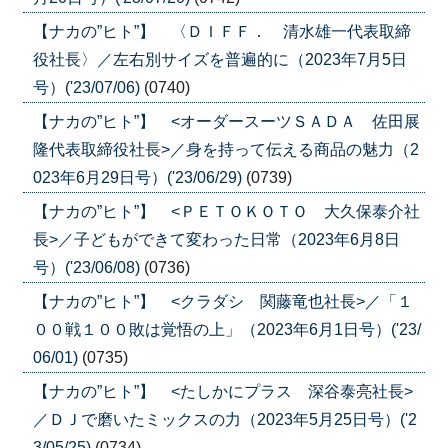
【ナカの”ヒト”】 〈ＤＩＦＦ． 清水雄一代表取締
役社長〉／左右別サイズを普遍的に（2023年7月5日
号）('23/07/06)
(0740)
【ナカの”ヒト”】 <オーダースーツＳＡＤＡ 佐田展
隆代表取締役社長>／身を持って伝える商品の魅力（2
023年6月29日号）('23/06/29)
(0739)
【ナカの”ヒト”】 <ＰＥＴＯＫＯＴＯ 大久保泰介社
長>／子どもができて変わった日常（2023年6月8日
号）('23/06/08)
(0736)
【ナカの”ヒト”】 <クラダシ 関藤竜也社長>／「１
００戦１００敗は覚悟の上」（2023年6月1日号）('23/
06/01)
(0735)
【ナカの”ヒト”】 <たしかにプラス 深谷泰亮社長>
／ＤＪで磨いたミックスの力（2023年5月25日号）('2
3/05/25)
(0734)