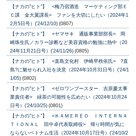
【ナカの”ヒト”】 <梅乃宿酒造 マーケティング部Ｅ
Ｃ課 金大翼課長> ファンを大切にしたい（2024年1
2月5日号）('24/12/10)
(0807)
【ナカの”ヒト”】 <ヤマサキ 通販事業部部長> 岡
崎珠生氏／カラー診断など美容資格の勉強に熱中（20
24年11月21日号）('24/11/26)
(0805)
【ナカの”ヒト”】 <直島文化村 伊崎早秩依氏> ?直
島?に魅せられ入社を決意（2024年10月31日号）('24/1
1/05)
(0802)
【ナカの”ヒト”】 <ゼロワンブースター 吉原慶太事
業責任者> 緑茶の可能性を広めたい（2024年10月24
日号）('24/10/25)
(0801)
【ナカの”ヒト”】 <ＫＡＭＥＲＥＯ ＩＮＴＥＲＮＡ
ＴＩＯＮＡＬ 田中卓代表取締役> 帰り時間が気に
ならないベトナム生活（2024年10月17日号）('24/10/2