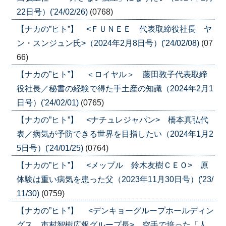
22日号）('24/02/26)
(0768)
【ナカの”ヒト”】 <ＦＵＮＥＥ 代表取締役社長 ヤ
ン・スンジュン氏>（2024年2月8日号）('24/02/08)
(07
66)
【ナカの”ヒト”】 ＜ロイヤル＞ 藤田敦子代表取締
役社長／秘書の経験で得た手土産の知識（2024年2月1
日号）('24/02/01)
(0765)
【ナカの”ヒト”】 <ナチュレジャパン> 橋本真弘代
表／病気が予防できる世界を目指したい（2024年1月2
5日号）('24/01/25)
(0764)
【ナカの”ヒト”】 <メップル 鈴木友樹ＣＥＯ> 原
体験は重い病気を患った父（2023年11月30日号）('23/
11/30)
(0759)
【ナカの”ヒト”】 <デンキョーグループホールディン
グス 市村智樹広報グループ長> 空手で培った「人