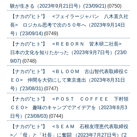
験が生きる（2023年9月21日号）('23/09/21)
(0750)
【ナカの”ヒト”】 <フェイラージャパン 八木直久社
長> ロジカル思考で次の５０年へ（2023年9月14日
号）('23/09/14)
(0749)
【ナカの”ヒト”】 <ＲＥＢＯＲＮ 皆木研二社長>
日本の文化を知りたかった（2023年9月7日号）('23/0
9/07)
(0748)
【ナカの”ヒト”】 <ＢＬＯＯＭ 古山智代表取締役Ｃ
ＥＯ> 仲間を大切にして東京進出（2023年8月31日
号）('23/08/31)
(0747)
【ナカの”ヒト”】 <ＰＯＳＴ ＣＯＦＦＥＥ 下村領
ＣＥＯ> 趣味のキャンプでアイデアを（2023年8月3
日号）('23/08/03)
(0744)
【ナカの”ヒト”】 <ＳＥＡＭ 石根友理恵代表取締役
>／「母」と「社長」に奮闘 （2023年7月27日号）('2