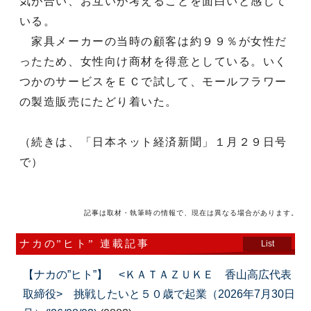
気が合い、お互いが考えることを面白いと感じて
いる。
家具メーカーの当時の顧客は約９９％が女性だ
ったため、女性向け商材を得意としている。いく
つかのサービスをＥＣで試して、モールフラワー
の製造販売にたどり着いた。
（続きは、「日本ネット経済新聞」１月２９日号
で）
記事は取材・執筆時の情報で、現在は異なる場合があります。
ナカの”ヒト” 連載記事
List
【ナカの”ヒト”】 <ＫＡＴＡＺＵＫＥ 香山高広代表
取締役> 挑戦したいと５０歳で起業（2026年7月30日