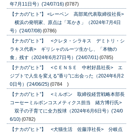
年7月11日号）('24/07/16)
(0787)
【ナカの”ヒト”】 <レーベン 高部篤代表取締役社長>
横浜の発明家、原点は「耳かき」（2024年7月4日
号）('24/07/08)
(0786)
【ナカの”ヒト”】 <クレタ・シラキス デミトリ・シ
ラキス代表> ギリシャのルーツ生かし、「本物の
食」残す（2024年6月27日号）('24/07/01)
(0785)
【ナカの”ヒト”】 <ＣＥＮＳＥ 中村好昌社長> エ
ジプトで人生を変える”香り”に出会った（2024年6月2
0日号）('24/06/25)
(0784 )
【ナカの”ヒト”】 <ミルボン 取締役経営戦略本部長
コーセーミルボンコスメティクス担当 緒方博行氏>
双子の子育てに全力投球（2024年6月6日号）('24/0
6/10)
(0782)
【ナカの”ヒト”】 <犬猫生活 佐藤淳社長> 分岐点