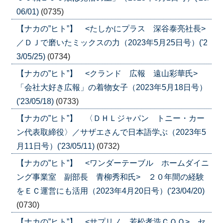
06/01)
(0735)
【ナカの”ヒト”】 <たしかにプラス 深谷泰亮社長>
／ＤＪで磨いたミックスの力（2023年5月25日号）('2
3/05/25)
(0734)
【ナカの”ヒト”】 <クランド 広報 遠山彩華氏>
「会社大好き広報」の着物女子（2023年5月18日号）
('23/05/18)
(0733)
【ナカの”ヒト”】 〈ＤＨＬジャパン トニー・カー
ン代表取締役〉／サザエさんで日本語学ぶ（2023年5
月11日号）('23/05/11)
(0732)
【ナカの”ヒト”】 <ワンダーテーブル ホームダイニ
ング事業室 副部長 青柳秀和氏> ２０年間の経験
をＥＣ運営にも活用（2023年4月20日号）('23/04/20)
(0730)
【ナカの”ヒト”】 <サプリノ 若松孝浩ＣＯＯ> セ