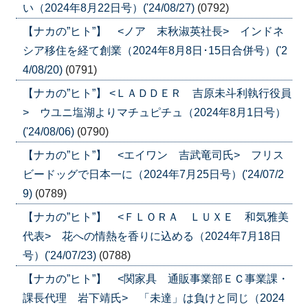
い（2024年8月22日号）('24/08/27)
(0792)
【ナカの”ヒト”】 <ノア 末秋淑英社長> インドネ
シア移住を経て創業（2024年8月8日･15日合併号）('2
4/08/20)
(0791)
【ナカの”ヒト”】 <ＬＡＤＤＥＲ 吉原未斗利執行役員
> ウユニ塩湖よりマチュピチュ（2024年8月1日号）
('24/08/06)
(0790)
【ナカの”ヒト”】 <エイワン 吉武竜司氏> フリス
ビードッグで日本一に（2024年7月25日号）('24/07/2
9)
(0789)
【ナカの”ヒト”】 <ＦＬＯＲＡ ＬＵＸＥ 和気雅美
代表> 花への情熱を香りに込める（2024年7月18日
号）('24/07/23)
(0788)
【ナカの”ヒト”】 <関家具 通販事業部ＥＣ事業課・
課長代理 岩下靖氏> 「未達」は負けと同じ（2024