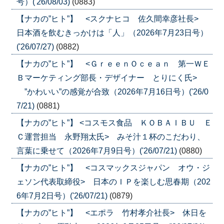
号）('26/08/03)
(0883)
【ナカの”ヒト”】 <スクナヒコ 佐久間幸彦社長>
日本酒を飲むきっかけは「人」（2026年7月23日号）
('26/07/27)
(0882)
【ナカの”ヒト”】 <ＧｒｅｅｎＯｃｅａｎ 第一ＷＥ
Ｂマーケティング部長・デザイナー とりにく氏>
”かわいい”の感覚が合致（2026年7月16日号）('26/0
7/21)
(0881)
【ナカの”ヒト”】 <コスモス食品 ＫＯＢＡＩＢＵ Ｅ
Ｃ運営担当 永野翔太氏> みそ汁１杯のこだわり、
言葉に乗せて（2026年7月9日号）('26/07/21)
(0880)
【ナカの”ヒト”】 <コスマックスジャパン オウ・ジ
ェソン代表取締役> 日本のＩＰを楽しむ思春期（202
6年7月2日号）('26/07/21)
(0879)
【ナカの”ヒト”】 <エポラ 竹村孝介社長> 休日を