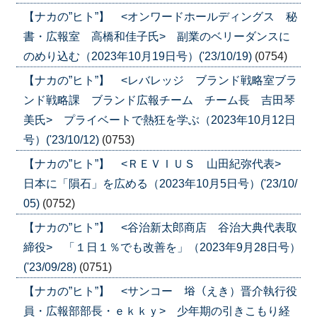
【ナカの”ヒト”】 <オンワードホールディングス 秘
書・広報室 高橋和佳子氏> 副業のベリーダンスに
のめり込む（2023年10月19日号）('23/10/19)
(0754)
【ナカの”ヒト”】 <レバレッジ ブランド戦略室ブラ
ンド戦略課 ブランド広報チーム チーム長 吉田琴
美氏> プライベートで熱狂を学ぶ（2023年10月12日
号）('23/10/12)
(0753)
【ナカの”ヒト”】 <ＲＥＶＩＵＳ 山田紀弥代表>
日本に「隕石」を広める（2023年10月5日号）('23/10/
05)
(0752)
【ナカの”ヒト”】 <谷治新太郎商店 谷治大典代表取
締役> 「１日１％でも改善を」（2023年9月28日号）
('23/09/28)
(0751)
【ナカの”ヒト”】 <サンコー 﨏（えき）晋介執行役
員・広報部部長・ｅｋｋｙ> 少年期の引きこもり経