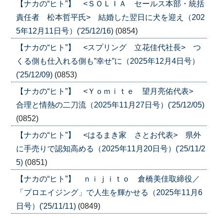
【ナカの“ヒト”】 <ＳＯＬＩＡ セールス本部・統括
責任者 松本哲平氏> 結婚した翌日に犬を迎え（202
5年12月11日号）('25/12/16)
(0854)
【ナカの“ヒト”】 <スプリング 立花佳代社長> つ
くる側も仕入れる側も”幸せ”に（2025年12月4日号）
('25/12/09)
(0853)
【ナカの“ヒト”】 <Ｙｏｍｉｔｅ 望月亮佑代表>
合理と情熱の二刀流（2025年11月27日号）('25/12/05)
(0852)
【ナカの“ヒト”】 <はるまき家 さとお代表> 県外
に手売りで認知高める（2025年11月20日号）('25/11/2
5)
(0851)
【ナカの“ヒト”】 ｎｉｊｉｔｏ 倉橋美佳取締役／
「プロエイジング」で人生を輝かせる（2025年11月6
日号）('25/11/11)
(0849)