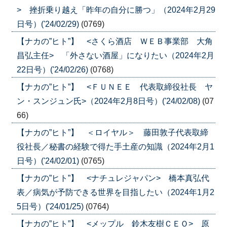
> 挫折乗り越え「昨年の自分に勝つ」（2024年2月29
日号）('24/02/29)
(0769)
【ナカの”ヒト”】 <さくら酒店 ＷＥＢ事業部 大角
昌弘主任> 「外さない酒屋」になりたい（2024年2月
22日号）('24/02/26)
(0768)
【ナカの”ヒト”】 <ＦＵＮＥＥ 代表取締役社長 ヤ
ン・スンジュン氏>（2024年2月8日号）('24/02/08)
(07
66)
【ナカの”ヒト”】 ＜ロイヤル＞ 藤田敦子代表取締
役社長／秘書の経験で得た手土産の知識（2024年2月1
日号）('24/02/01)
(0765)
【ナカの”ヒト”】 <ナチュレジャパン> 橋本真弘代
表／病気が予防できる世界を目指したい（2024年1月2
5日号）('24/01/25)
(0764)
【ナカの”ヒト”】 <メップル 鈴木友樹ＣＥＯ> 原