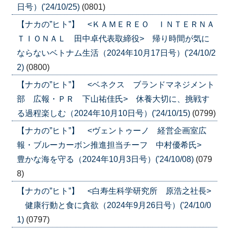
日号）('24/10/25)
(0801)
【ナカの”ヒト”】 <ＫＡＭＥＲＥＯ ＩＮＴＥＲＮＡ
ＴＩＯＮＡＬ 田中卓代表取締役> 帰り時間が気に
ならないベトナム生活（2024年10月17日号）('24/10/2
2)
(0800)
【ナカの”ヒト”】 <ベネクス ブランドマネジメント
部 広報・ＰＲ 下山祐佳氏> 休養大切に、挑戦す
る過程楽しむ（2024年10月10日号）('24/10/15)
(0799)
【ナカの”ヒト”】 <ヴェントゥーノ 経営企画室広
報・ブルーカーボン推進担当チーフ 中村優希氏>
豊かな海を守る（2024年10月3日号）('24/10/08)
(079
8)
【ナカの”ヒト”】 <白寿生科学研究所 原浩之社長>
健康行動と食に貪欲（2024年9月26日号）('24/10/0
1)
(0797)