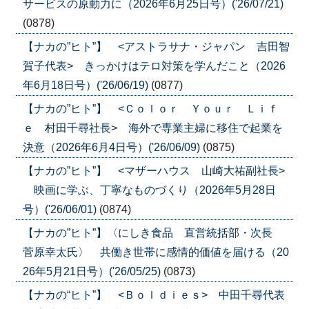
サービスの原動力に（2026年6月25日号）('26/07/21)
(0878)
【ナカの”ヒト”】 <アストラサナ・ジャパン 吉田智
賀子代表> きっかけはテロ対策を学んだこと（2026
年6月18日号）('26/06/19)
(0877)
【ナカの”ヒト”】 <Ｃｏｌｏｒ Ｙｏｕｒ Ｌｉｆ
ｅ 村田千尋社長> 海外で専業主婦に移住で起業を
決意（2026年6月4日号）('26/06/09)
(0875)
【ナカの”ヒト”】 <マザーハウス 山崎大祐副社長>
映画に学ぶ、丁寧なものづくり（2026年5月28日
号）('26/06/01)
(0874)
【ナカの”ヒト”】〈にしき食品 直営統括部・次長
菅原幸太氏〉 共働き世帯に感情的価値を届ける（20
26年5月21日号）('26/05/25)
(0873)
【ナカの“ヒト”】 <Ｂｏｌｄｉｅｓ> 中田千尋代表