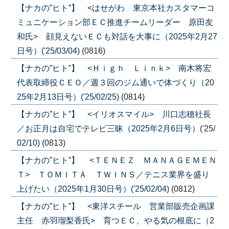
【ナカの”ヒト”】 <はせがわ 東京本社カスタマーコ
ミュニケーション部ＥＣ推進チームリーダー 原田友
和氏> 顔見えないＥＣも対話を大事に（2025年2月27
日号）('25/03/04)
(0816)
【ナカの”ヒト”】 <Ｈｉｇｈ Ｌｉｎｋ> 南木将宏
代表取締役ＣＥＯ／週３回のジム通いで体づくり（20
25年2月13日号）('25/02/25)
(0814)
【ナカの”ヒト”】 <イリオスマイル> 川口志穂社長
／お正月は自宅でテレビ三昧（2025年2月6日号）('25/
02/10)
(0813)
【ナカの”ヒト”】 <ＴＥＮＥＺ ＭＡＮＡＧＥＭＥＮ
Ｔ> ＴＯＭＩＴＡ ＴＷＩＮＳ／テニス業界を盛り
上げたい（2025年1月30日号）('25/02/04)
(0812)
【ナカの”ヒト”】 <東洋スチール 営業部販売企画課
主任 赤羽瑠梨香氏> 育つＥＣ、やる気の根底に（2