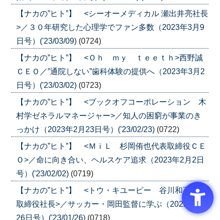
【ナカの”ヒト”】 <シーオーメディカル 瀬出井亮社長
>／３０年研究した心理学でファン多数（2023年3月9
日号）('23/03/09)
(0724)
【ナカの”ヒト”】 <Ｏｈ ｍｙ ｔｅｅｔｈ>西野誠
ＣＥＯ／”通院しない”歯科体験の提供へ（2023年3月2
日号）('23/03/02)
(0723)
【ナカの”ヒト”】 <ブックオフコーポレーション 木
村学ゼネラルマネージャー>／知人の困窮が事業のき
っかけ（2023年2月23日号）('23/02/23)
(0722)
【ナカの”ヒト”】 <ＭｉＬ 杉岡侑也代表取締役ＣＥ
Ｏ>／命に向き合い、ヘルスケア追求（2023年2月2日
号）('23/02/02)
(0719)
【ナカの”ヒト”】 <トウ・キユーピー 谷川和正代表
取締役社長>／サッカー・岡田監督に学ぶ（2022年1月
26日号）('23/01/26)
(0718)