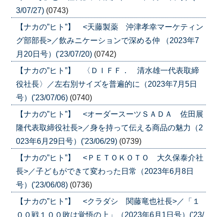
3/07/27)
(0743)
【ナカの”ヒト”】 <天藤製薬 沖津孝幸マーケティン
グ部部長>／飲みニケーションで深める仲 （2023年7
月20日号）('23/07/20)
(0742)
【ナカの”ヒト”】 〈ＤＩＦＦ． 清水雄一代表取締
役社長〉／左右別サイズを普遍的に（2023年7月5日
号）('23/07/06)
(0740)
【ナカの”ヒト”】 <オーダースーツＳＡＤＡ 佐田展
隆代表取締役社長>／身を持って伝える商品の魅力（2
023年6月29日号）('23/06/29)
(0739)
【ナカの”ヒト”】 <ＰＥＴＯＫＯＴＯ 大久保泰介社
長>／子どもができて変わった日常（2023年6月8日
号）('23/06/08)
(0736)
【ナカの”ヒト”】 <クラダシ 関藤竜也社長>／「１
００戦１００敗は覚悟の上」（2023年6月1日号）('23/