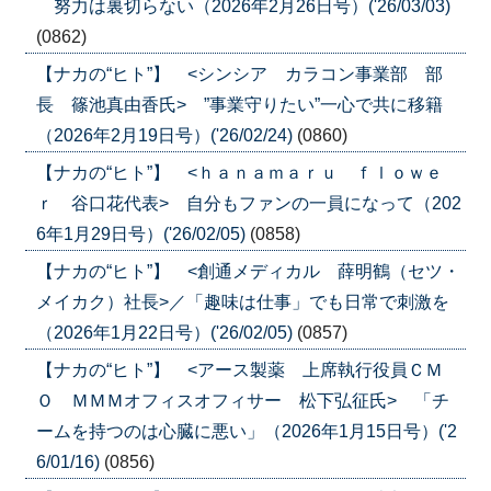
努力は裏切らない（2026年2月26日号）('26/03/03)
(0862)
【ナカの“ヒト”】 <シンシア カラコン事業部 部
長 篠池真由香氏> ”事業守りたい”一心で共に移籍
（2026年2月19日号）('26/02/24)
(0860)
【ナカの“ヒト”】 <ｈａｎａｍａｒｕ ｆｌｏｗｅ
ｒ 谷口花代表> 自分もファンの一員になって（202
6年1月29日号）('26/02/05)
(0858)
【ナカの“ヒト”】 <創通メディカル 薛明鶴（セツ・
メイカク）社長>／「趣味は仕事」でも日常で刺激を
（2026年1月22日号）('26/02/05)
(0857)
【ナカの“ヒト”】 <アース製薬 上席執行役員ＣＭ
Ｏ ＭＭＭオフィスオフィサー 松下弘征氏> 「チ
ームを持つのは心臓に悪い」（2026年1月15日号）('2
6/01/16)
(0856)