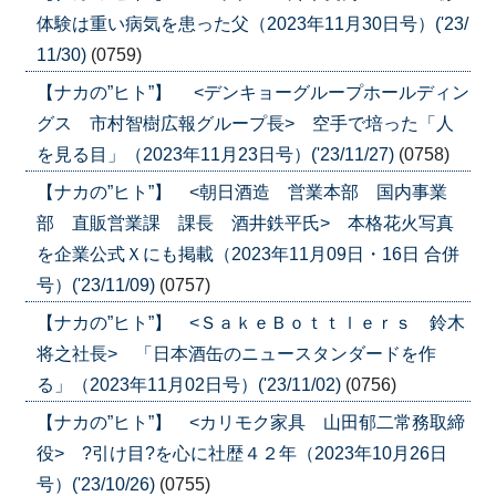
体験は重い病気を患った父（2023年11月30日号）('23/
11/30)
(0759)
【ナカの”ヒト”】 <デンキョーグループホールディン
グス 市村智樹広報グループ長> 空手で培った「人
を見る目」（2023年11月23日号）('23/11/27)
(0758)
【ナカの”ヒト”】 <朝日酒造 営業本部 国内事業
部 直販営業課 課長 酒井鉄平氏> 本格花火写真
を企業公式Ｘにも掲載（2023年11月09日・16日 合併
号）('23/11/09)
(0757)
【ナカの”ヒト”】 <ＳａｋｅＢｏｔｔｌｅｒｓ 鈴木
将之社長> 「日本酒缶のニュースタンダードを作
る」（2023年11月02日号）('23/11/02)
(0756)
【ナカの”ヒト”】 <カリモク家具 山田郁二常務取締
役> ?引け目?を心に社歴４２年（2023年10月26日
号）('23/10/26)
(0755)