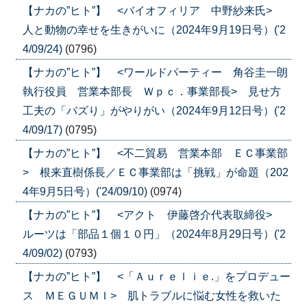
【ナカの”ヒト”】 <バイオフィリア 中野紗来氏>
人と動物の幸せを生きがいに（2024年9月19日号）('2
4/09/24)
(0796)
【ナカの”ヒト”】 <ワールドパーティー 角谷圭一朗
執行役員 営業本部長 Ｗｐｃ．事業部長> 見せ方
工夫の「バズり」がやりがい（2024年9月12日号）('2
4/09/17)
(0795)
【ナカの”ヒト”】 <不二貿易 営業本部 ＥＣ事業部
> 根来直樹係長／ＥＣ事業部は「挑戦」が命題（202
4年9月5日号）('24/09/10)
(0974)
【ナカの”ヒト”】 <アクト 伊藤啓介代表取締役>
ルーツは「部品１個１０円」（2024年8月29日号）('2
4/09/02)
(0793)
【ナカの”ヒト”】 <「Ａｕｒｅｌｉｅ.」をプロデュー
ス ＭＥＧＵＭＩ> 肌トラブルに悩む女性を救いた