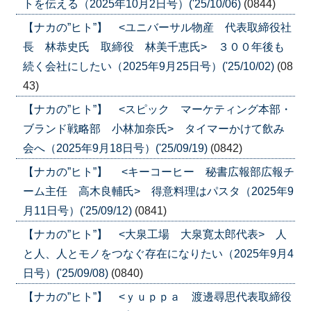
トを伝える（2025年10月2日号）('25/10/06)
(0844)
【ナカの”ヒト”】 <ユニバーサル物産 代表取締役社
長 林恭史氏 取締役 林美千恵氏> ３００年後も
続く会社にしたい（2025年9月25日号）('25/10/02)
(08
43)
【ナカの”ヒト”】 <スピック マーケティング本部・
ブランド戦略部 小林加奈氏> タイマーかけて飲み
会へ（2025年9月18日号）('25/09/19)
(0842)
【ナカの”ヒト”】 <キーコーヒー 秘書広報部広報チ
ーム主任 高木良輔氏> 得意料理はパスタ（2025年9
月11日号）('25/09/12)
(0841)
【ナカの”ヒト”】 <大泉工場 大泉寛太郎代表> 人
と人、人とモノをつなぐ存在になりたい（2025年9月4
日号）('25/09/08)
(0840)
【ナカの”ヒト”】 <ｙｕｐｐａ 渡邊尋思代表取締役