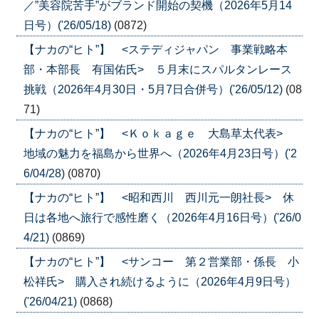
／”美容院苦手”がブランド開始の契機（2026年5月14
日号）('26/05/18)
(0872)
【ナカの“ヒト”】 <ステディジャパン 事業戦略本
部・本部長 有国佑氏> ５月末にスパルタンレース
挑戦（2026年4月30日・5月7日合併号）('26/05/12)
(08
71)
【ナカの“ヒト”】 <Ｋｏｋａｇｅ 大島草太代表>
地域の魅力を福島から世界へ（2026年4月23日号）('2
6/04/28)
(0870)
【ナカの“ヒト”】 <昭和西川 西川元一朗社長> 休
日は各地へ旅行で感性磨く（2026年4月16日号）('26/0
4/21)
(0869)
【ナカの“ヒト”】 <サンコー 第２営業部・係長 小
松祥氏> 購入され続けるように（2026年4月9日号）
('26/04/21)
(0868)