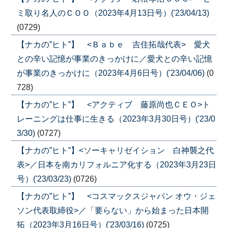
ミ取り名人のＣＯＯ（2023年4月13日号）('23/04/13)
(0729)
【ナカの”ヒト”】 <Ｂａｂｅ 吉住拓哉代表> 愛犬
との辛い記憶が事業のきっかけに／愛犬との辛い記憶
が事業のきっかけに（2023年4月6日号）('23/04/06)
(0
728)
【ナカの”ヒト”】 <アクティブ 藤原尚也ＣＥＯ>ト
レーニングは仕事に生きる（2023年3月30日号）('23/0
3/30)
(0727)
【ナカの”ヒト”】<ソーキャリゼイション 白神襲之代
表>／日本を南カリフォルニア化する（2023年3月23日
号）('23/03/23)
(0726)
【ナカの”ヒト”】 <コスマックスジャパン オウ・ジェ
ソン代表取締役>／「要らない」から始まった日本開
拓（2023年3月16日号）('23/03/16)
(0725)