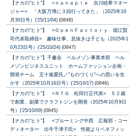
【ナカの”ヒト”】 <ｎａｎａｐｌｅ 吉川睦希マネー
ジャー> 「大阪万博に３回行ってきた」（2025年10
月30日号）('25/11/04)
(0848)
【ナカの”ヒト”】 <ＯｐｅｎＦａｃｔｏｒｙ 堀江賢
司代表取締役> 趣味仕事、息抜きは子ども（2025年1
0月23日号）('25/10/24)
(0847)
【ナカの”ヒト”】千趣会 ベルメゾン事業本部 ベル
メゾンビジネスユニット ホームファッション企画・
開発チーム 五十嵐愛氏／”ものづくり”への思いを生
かす（2025年10月16日号）('25/10/17)
(0846)
【ナカの”ヒト”】 <ＮＴＧ 松田行正代表> ５２歳
で創業、副業でクラフトジンを開発（2025年10月9日
号）('25/10/09)
(0845)
【ナカの”ヒト”】 <ブルーミング中西 広報部・コー
ディネーター 出牛千津子氏> 性能よりベネフィッ