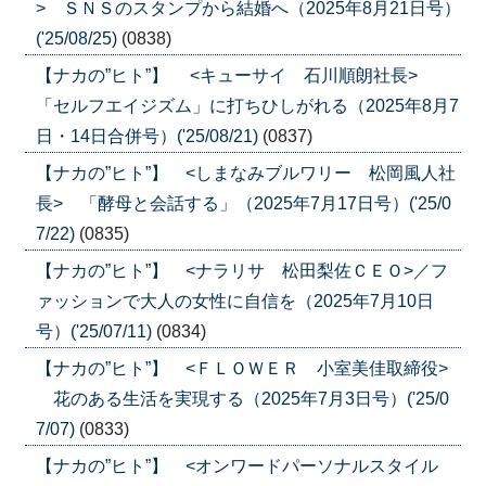
> ＳＮＳのスタンプから結婚へ（2025年8月21日号）
('25/08/25)
(0838)
【ナカの”ヒト”】 <キューサイ 石川順朗社長>
「セルフエイジズム」に打ちひしがれる（2025年8月7
日・14日合併号）('25/08/21)
(0837)
【ナカの”ヒト”】 <しまなみブルワリー 松岡風人社
長> 「酵母と会話する」（2025年7月17日号）('25/0
7/22)
(0835)
【ナカの”ヒト”】 <ナラリサ 松田梨佐ＣＥＯ>／フ
ァッションで大人の女性に自信を（2025年7月10日
号）('25/07/11)
(0834)
【ナカの”ヒト”】 <ＦＬＯＷＥＲ 小室美佳取締役>
花のある生活を実現する（2025年7月3日号）('25/0
7/07)
(0833)
【ナカの”ヒト”】 <オンワードパーソナルスタイル