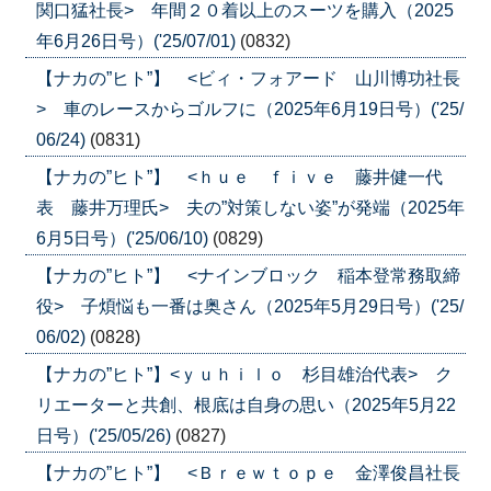
関口猛社長> 年間２０着以上のスーツを購入（2025
年6月26日号）('25/07/01)
(0832)
【ナカの”ヒト”】 <ビィ・フォアード 山川博功社長
> 車のレースからゴルフに（2025年6月19日号）('25/
06/24)
(0831)
【ナカの”ヒト”】 <ｈｕｅ ｆｉｖｅ 藤井健一代
表 藤井万理氏> 夫の”対策しない姿”が発端（2025年
6月5日号）('25/06/10)
(0829)
【ナカの”ヒト”】 <ナインブロック 稲本登常務取締
役> 子煩悩も一番は奥さん（2025年5月29日号）('25/
06/02)
(0828)
【ナカの”ヒト”】<ｙｕｈｉｌｏ 杉目雄治代表> ク
リエーターと共創、根底は自身の思い（2025年5月22
日号）('25/05/26)
(0827)
【ナカの”ヒト”】 <Ｂｒｅｗｔｏｐｅ 金澤俊昌社長