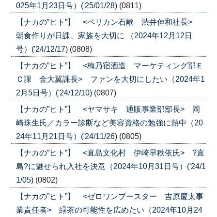
025年1月23日号）('25/01/28)
(0811)
【ナカの”ヒト”】 <ペリカン石鹸 渋井伸和社長>
朝食作りが日課、家族を大切に （2024年12月12日
号）('24/12/17)
(0808)
【ナカの”ヒト”】 <梅乃宿酒造 マーケティング部Ｅ
Ｃ課 金大翼課長> ファンを大切にしたい（2024年1
2月5日号）('24/12/10)
(0807)
【ナカの”ヒト”】 <ヤマサキ 通販事業部部長> 岡
崎珠生氏／カラー診断など美容資格の勉強に熱中（20
24年11月21日号）('24/11/26)
(0805)
【ナカの”ヒト”】 <直島文化村 伊崎早秩依氏> ?直
島?に魅せられ入社を決意（2024年10月31日号）('24/1
1/05)
(0802)
【ナカの”ヒト”】 <ゼロワンブースター 吉原慶太事
業責任者> 緑茶の可能性を広めたい（2024年10月24