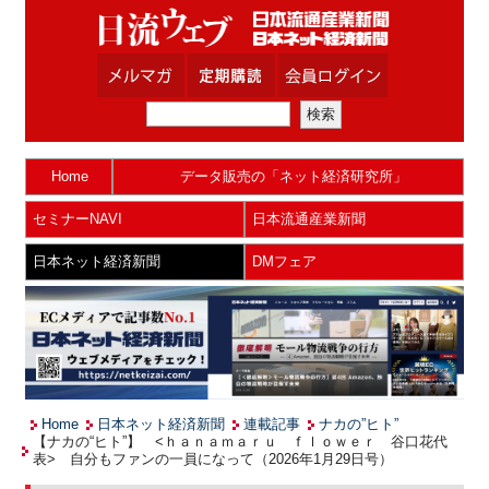
Home
データ販売の「ネット経済研究所」
セミナーNAVI
日本流通産業新聞
日本ネット経済新聞
DMフェア
Home
日本ネット経済新聞
連載記事
ナカの”ヒト”
【ナカの“ヒト”】 <ｈａｎａｍａｒｕ ｆｌｏｗｅｒ 谷口花代
表> 自分もファンの一員になって（2026年1月29日号）