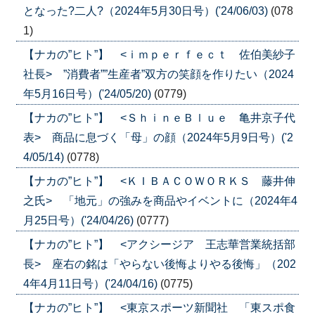
となった?二人?（2024年5月30日号）('24/06/03)
(078
1)
【ナカの”ヒト”】 <ｉｍｐｅｒｆｅｃｔ 佐伯美紗子
社長> ”消費者””生産者”双方の笑顔を作りたい（2024
年5月16日号）('24/05/20)
(0779)
【ナカの”ヒト”】 <ＳｈｉｎｅＢｌｕｅ 亀井京子代
表> 商品に息づく「母」の顔（2024年5月9日号）('2
4/05/14)
(0778)
【ナカの”ヒト”】 <ＫＩＢＡＣＯＷＯＲＫＳ 藤井伸
之氏> 「地元」の強みを商品やイベントに（2024年4
月25日号）('24/04/26)
(0777)
【ナカの”ヒト”】 <アクシージア 王志華営業統括部
長> 座右の銘は「やらない後悔よりやる後悔」（202
4年4月11日号）('24/04/16)
(0775)
【ナカの”ヒト”】 <東京スポーツ新聞社 「東スポ食