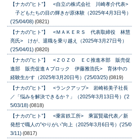
【ナカの”ヒト”】 <自立の株式会社 川崎孝介代表>
子どもたちの目の輝きが原体験（2025年4月3日号）
('25/04/08)
(0821)
【ナカの”ヒト”】 <ＭＡＫＥＲＳ 代表取締役 林慧
亮氏> けが、退職を乗り越え（2025年3月27日号）
('25/04/01)
(0820)
【ナカの”ヒト”】 <ＺＯＺＯ ＥＣ推進本部 販売促
進部 販売促進Ａブロック 伊藤雅浩氏> 育休中の
経験生かす（2025年3月20日号）('25/03/25)
(0819)
【ナカの”ヒト”】 <ランクアップ> 岩崎裕美子社長
／「悩みを解決できるか？」（2025年3月13日号）('2
5/03/18)
(0818)
【ナカの”ヒト”】 <乗富鉄工所> 乘冨賢蔵代表／新
発想で職人の”やりがい”向上（2025年3月6日号）('25/0
3/11)
(0817)