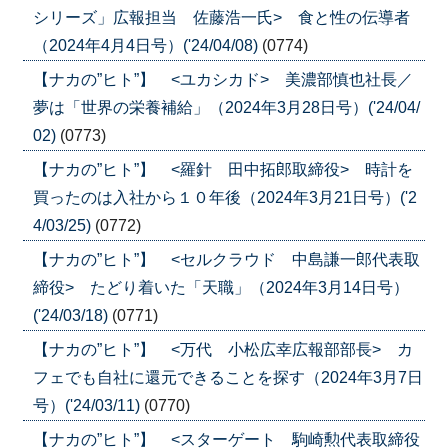
シリーズ」広報担当 佐藤浩一氏> 食と性の伝導者
（2024年4月4日号）('24/04/08)
(0774)
【ナカの”ヒト”】 <ユカシカド> 美濃部慎也社長／
夢は「世界の栄養補給」（2024年3月28日号）('24/04/
02)
(0773)
【ナカの”ヒト”】 <羅針 田中拓郎取締役> 時計を
買ったのは入社から１０年後（2024年3月21日号）('2
4/03/25)
(0772)
【ナカの”ヒト”】 <セルクラウド 中島謙一郎代表取
締役> たどり着いた「天職」（2024年3月14日号）
('24/03/18)
(0771)
【ナカの”ヒト”】 <万代 小松広幸広報部部長> カ
フェでも自社に還元できることを探す（2024年3月7日
号）('24/03/11)
(0770)
【ナカの”ヒト”】 <スターゲート 駒崎勲代表取締役