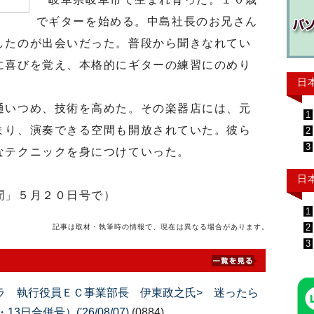
でギターを始める。中島社長のお兄さん
したのが出会いだった。普段から聞きなれてい
に喜びを覚え、本格的にギターの練習にのめり
日
いつめ、技術を高めた。その楽器店には、元
1
まり、演奏できる空間も開放されていた。彼ら
2
3
なテクニックを身につけていった。
日
聞」５月２０日号で）
1
2
記事は取材・執筆時の情報で、現在は異なる場合があります。
3
ムラ 執行役員ＥＣ事業部長 伊東政之氏> 迷ったら
日合併号）('26/08/07)
(0884)