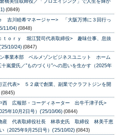
 倉橋美佳取締役／「プロエイジング」で人生を輝か
1)
(0849)
ｌｅ 吉川睦希マネージャー> 「大阪万博に３回行っ
11/04)
(0848)
ａｃｔｏｒｙ 堀江賢司代表取締役> 趣味仕事、息抜
/10/24)
(0847)
ゾン事業本部 ベルメゾンビジネスユニット ホーム
十嵐愛氏／”ものづくり”への思いを生かす（2025年
田行正代表> ５２歳で創業、副業でクラフトジンを開
)
(0845)
グ中西 広報部・コーディネーター 出牛千津子氏>
10月2日号）('25/10/06)
(0844)
ル物産 代表取締役社長 林恭史氏 取締役 林美千恵
25年9月25日号）('25/10/02)
(0843)