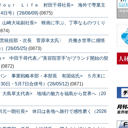
 Ｙｏｕｒ Ｌｉｆｅ 村田千尋社長> 海外で専業主
）('26/06/09)
(0875)
ス 山崎大祐副社長> 映画に学ぶ、丁寧なものづくり
0874)
直営統括部・次長 菅原幸太氏〉 共働き世帯に感情
26/05/25)
(0873)
ｓ> 中田千尋代表／”美容院苦手”がブランド開始の契
)
(0872)
ャパン 事業戦略本部・本部長 有国佑氏> ５月末に
日・5月7日合併号）('26/05/12)
(0871)
ｅ 大島草太代表> 地域の魅力を福島から世界へ（20
川元一朗社長> 休日は各地へ旅行で感性磨く（2026