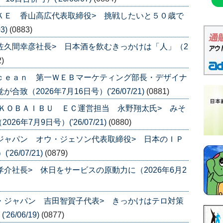
ＵＫＥ 香山高広代表取締役> 挑戦したいと５０歳で
3)
(0883)
 佐久間幸彦社長> 日本酒を飲むきっかけは「人」（2
2)
Ｏｃｅａｎ 第一ＷＥＢマーケティング部長・デザイナ
致（2026年7月16日号）('26/07/21)
(0881)
品 ＫＯＢＡＩＢＵ ＥＣ運営担当 永野翔太氏> みそ
年7月9日号）('26/07/21)
(0880)
スジャパン オウ・ジェソン代表取締役> 日本のＩＰ
6/07/21)
(0879)
孝介社長> 休日をサービスの原動力に（2026年6月2
ナ・ジャパン 吉田智賀子代表> きっかけはテロ対策
6/06/19)
(0877)