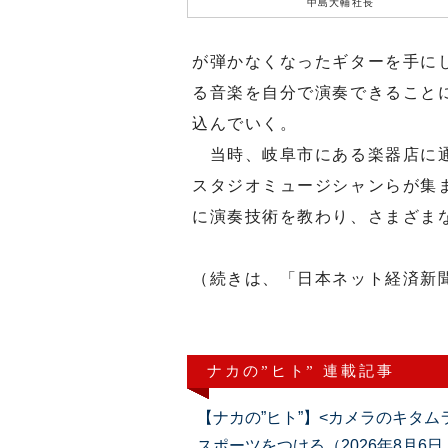
中島大輔社長
が弾かなくなったギターを手に
る音楽を自分で演奏できること
込んでいく。
当時、岐阜市にある楽器店に通
スタジオミュージシャンらが集
に演奏技術を教わり、さまざま
（続きは、「日本ネット経済新
ナカの”ヒト” 連載記事
【ナカの”ヒト”】<カメラのキタ
スポーツをつける（2026年8月6日・13