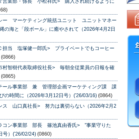
第２営業部・係長 小松祥氏> 購入され続けるように
868)
チシー マーケティング統括ユニット ユニットマネー
縄の海と「段ボール」に癒やされて（2026年4月2日
ＥＣ担当 塩塚健一郎氏> プライベートでもコーヒー
)
(0866)
 市村智樹代表取締役社長> 毎朝全従業員の日報を確
)
(0865)
リテール事業部 兼 管理部企画マーケティング課 課
間に（2026年3月12日号）('26/03/16)
(0864)
ンス 山口真社長> 努力は裏切らない（2026年2月2
カラコン事業部 部長 篠池真由香氏> ”事業守りた
('26/02/24)
(0860)