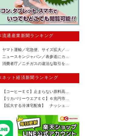
本流通産業新聞ランキング
ヤマト運輸／宅急便、サイズ拡大／…
ニュースキンジャパン／表参道にカ…
消費者庁／ニチガスの違法な取引を…
本ネット経済新聞ランキング
【コーヒーＥＣ】止まらない原料高…
【リカバリーウエアＥＣ】６兆円市…
【拡大する冷凍宅配食】 ナッシュ…