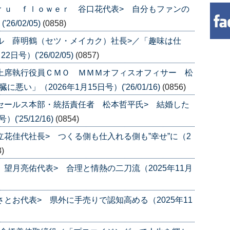
ａｒｕ ｆｌｏｗｅｒ 谷口花代表> 自分もファンの
6/02/05)
(0858)
カル 薛明鶴（セツ・メイカク）社長>／「趣味は仕
号）('26/02/05)
(0857)
 上席執行役員ＣＭＯ ＭＭＭオフィスオフィサー 松
い」（2026年1月15日号）('26/01/16)
(0856)
 セールス本部・統括責任者 松本哲平氏> 結婚した
'25/12/16)
(0854)
立花佳代社長> つくる側も仕入れる側も”幸せ”に（2
3)
 望月亮佑代表> 合理と情熱の二刀流（2025年11月
さとお代表> 県外に手売りで認知高める（2025年11