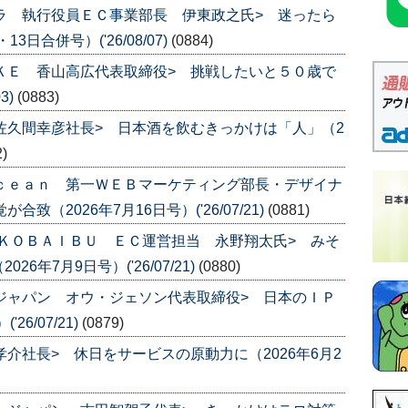
ムラ 執行役員ＥＣ事業部長 伊東政之氏> 迷ったら
日合併号）('26/08/07)
(0884)
ＵＫＥ 香山高広代表取締役> 挑戦したいと５０歳で
3)
(0883)
 佐久間幸彦社長> 日本酒を飲むきっかけは「人」（2
2)
Ｏｃｅａｎ 第一ＷＥＢマーケティング部長・デザイナ
致（2026年7月16日号）('26/07/21)
(0881)
品 ＫＯＢＡＩＢＵ ＥＣ運営担当 永野翔太氏> みそ
年7月9日号）('26/07/21)
(0880)
スジャパン オウ・ジェソン代表取締役> 日本のＩＰ
6/07/21)
(0879)
孝介社長> 休日をサービスの原動力に（2026年6月2