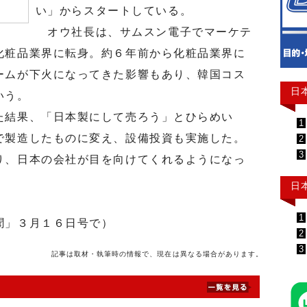
い」からスタートしている。
オウ社長は、サムスン電子でマーケテ
化粧品業界に転身。約６年前から化粧品業界に
ームが下火になってきた影響もあり、韓国コス
日
いう。
結果、「日本製にして売ろう」とひらめい
1
で製造したものに変え、設備投資も実施した。
2
3
り、日本の会社が目を向けてくれるようになっ
日
1
聞」３月１６日号で）
2
3
記事は取材・執筆時の情報で、現在は異なる場合があります。