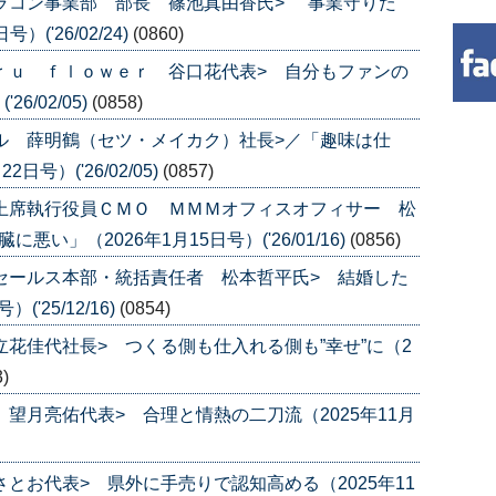
カラコン事業部 部長 篠池真由香氏> ”事業守りた
('26/02/24)
(0860)
ａｒｕ ｆｌｏｗｅｒ 谷口花代表> 自分もファンの
6/02/05)
(0858)
カル 薛明鶴（セツ・メイカク）社長>／「趣味は仕
号）('26/02/05)
(0857)
 上席執行役員ＣＭＯ ＭＭＭオフィスオフィサー 松
い」（2026年1月15日号）('26/01/16)
(0856)
 セールス本部・統括責任者 松本哲平氏> 結婚した
'25/12/16)
(0854)
立花佳代社長> つくる側も仕入れる側も”幸せ”に（2
3)
 望月亮佑代表> 合理と情熱の二刀流（2025年11月
さとお代表> 県外に手売りで認知高める（2025年11