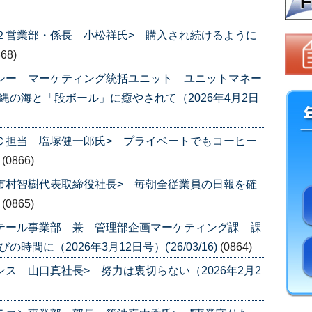
第２営業部・係長 小松祥氏> 購入され続けるように
868)
チシー マーケティング統括ユニット ユニットマネー
縄の海と「段ボール」に癒やされて（2026年4月2日
ＥＣ担当 塩塚健一郎氏> プライベートでもコーヒー
)
(0866)
 市村智樹代表取締役社長> 毎朝全従業員の日報を確
)
(0865)
リテール事業部 兼 管理部企画マーケティング課 課
間に（2026年3月12日号）('26/03/16)
(0864)
ンス 山口真社長> 努力は裏切らない（2026年2月2