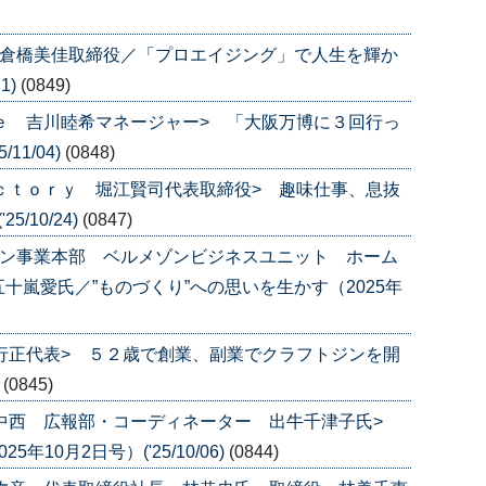
 倉橋美佳取締役／「プロエイジング」で人生を輝か
1)
(0849)
ｌｅ 吉川睦希マネージャー> 「大阪万博に３回行っ
11/04)
(0848)
ａｃｔｏｒｙ 堀江賢司代表取締役> 趣味仕事、息抜
/10/24)
(0847)
ゾン事業本部 ベルメゾンビジネスユニット ホーム
十嵐愛氏／”ものづくり”への思いを生かす（2025年
田行正代表> ５２歳で創業、副業でクラフトジンを開
)
(0845)
グ中西 広報部・コーディネーター 出牛千津子氏>
10月2日号）('25/10/06)
(0844)