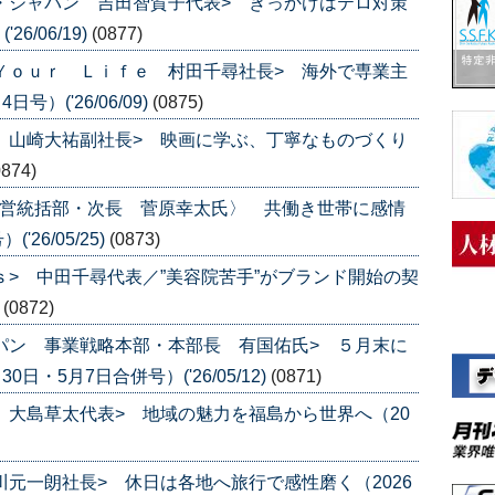
ナ・ジャパン 吉田智賀子代表> きっかけはテロ対策
6/06/19)
(0877)
 Ｙｏｕｒ Ｌｉｆｅ 村田千尋社長> 海外で専業主
）('26/06/09)
(0875)
ス 山崎大祐副社長> 映画に学ぶ、丁寧なものづくり
0874)
直営統括部・次長 菅原幸太氏〉 共働き世帯に感情
26/05/25)
(0873)
ｓ> 中田千尋代表／”美容院苦手”がブランド開始の契
)
(0872)
ャパン 事業戦略本部・本部長 有国佑氏> ５月末に
日・5月7日合併号）('26/05/12)
(0871)
ｅ 大島草太代表> 地域の魅力を福島から世界へ（20
川元一朗社長> 休日は各地へ旅行で感性磨く（2026