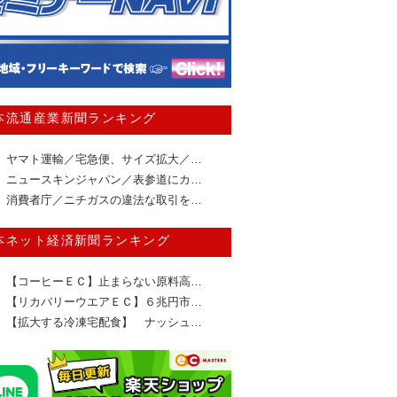
本流通産業新聞ランキング
ヤマト運輸／宅急便、サイズ拡大／…
ニュースキンジャパン／表参道にカ…
消費者庁／ニチガスの違法な取引を…
本ネット経済新聞ランキング
【コーヒーＥＣ】止まらない原料高…
【リカバリーウエアＥＣ】６兆円市…
【拡大する冷凍宅配食】 ナッシュ…