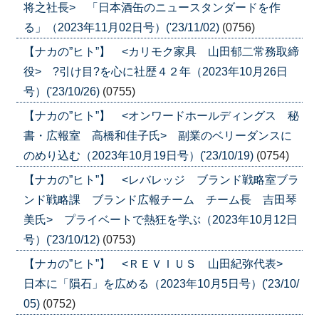
将之社長> 「日本酒缶のニュースタンダードを作
る」（2023年11月02日号）('23/11/02)
(0756)
【ナカの”ヒト”】 <カリモク家具 山田郁二常務取締
役> ?引け目?を心に社歴４２年（2023年10月26日
号）('23/10/26)
(0755)
【ナカの”ヒト”】 <オンワードホールディングス 秘
書・広報室 高橋和佳子氏> 副業のベリーダンスに
のめり込む（2023年10月19日号）('23/10/19)
(0754)
【ナカの”ヒト”】 <レバレッジ ブランド戦略室ブラ
ンド戦略課 ブランド広報チーム チーム長 吉田琴
美氏> プライベートで熱狂を学ぶ（2023年10月12日
号）('23/10/12)
(0753)
【ナカの”ヒト”】 <ＲＥＶＩＵＳ 山田紀弥代表>
日本に「隕石」を広める（2023年10月5日号）('23/10/
05)
(0752)