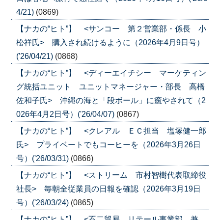
4/21)
(0869)
【ナカの“ヒト”】 <サンコー 第２営業部・係長 小
松祥氏> 購入され続けるように（2026年4月9日号）
('26/04/21)
(0868)
【ナカの“ヒト”】 <ディーエイチシー マーケティン
グ統括ユニット ユニットマネージャー・部長 高橋
佐和子氏> 沖縄の海と「段ボール」に癒やされて（2
026年4月2日号）('26/04/07)
(0867)
【ナカの“ヒト”】 <クレアル ＥＣ担当 塩塚健一郎
氏> プライベートでもコーヒーを（2026年3月26日
号）('26/03/31)
(0866)
【ナカの“ヒト”】 <ストリーム 市村智樹代表取締役
社長> 毎朝全従業員の日報を確認（2026年3月19日
号）('26/03/24)
(0865)
【ナカの“ヒト”】 <不二貿易 リテール事業部 兼