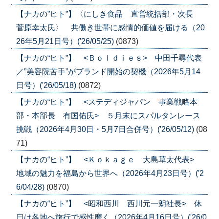
【ナカの”ヒト”】〈にしき食品 直営統括部・次長
菅原幸太氏〉 共働き世帯に感情的価値を届ける（20
26年5月21日号）('26/05/25)
(0873)
【ナカの“ヒト”】 <Ｂｏｌｄｉｅｓ> 中田千尋代表
／”美容院苦手”がブランド開始の契機（2026年5月14
日号）('26/05/18)
(0872)
【ナカの“ヒト”】 <ステディジャパン 事業戦略本
部・本部長 有国佑氏> ５月末にスパルタンレース
挑戦（2026年4月30日・5月7日合併号）('26/05/12)
(08
71)
【ナカの“ヒト”】 <Ｋｏｋａｇｅ 大島草太代表>
地域の魅力を福島から世界へ（2026年4月23日号）('2
6/04/28)
(0870)
【ナカの“ヒト”】 <昭和西川 西川元一朗社長> 休
日は各地へ旅行で感性磨く（2026年4月16日号）('26/0