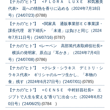
【ナカの”ヒト”】 <ＦＬＯＲＡ ＬＵＸＥ 和気雅美
代表> 花への情熱を香りに込める（2024年7月18日
号）('24/07/23)
(0788)
【ナカの”ヒト”】 <関家具 通販事業部ＥＣ事業課・
課長代理 岩下靖氏> 「未達」は負けと同じ（2024
年7月11日号）('24/07/16)
(0787)
【ナカの”ヒト”】 <レーベン 高部篤代表取締役社長>
横浜の発明家、原点は「耳かき」（2024年7月4日
号）('24/07/08)
(0786)
【ナカの”ヒト”】 <クレタ・シラキス デミトリ・シ
ラキス代表> ギリシャのルーツ生かし、「本物の
食」残す（2024年6月27日号）('24/07/01)
(0785)
【ナカの”ヒト”】 <ＣＥＮＳＥ 中村好昌社長> エ
ジプトで人生を変える”香り”に出会った（2024年6月2
0日号）('24/06/25)
(0784 )