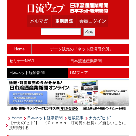
Home
データ販売の「ネット経済研究所」
セミナーNAVI
日本流通産業新聞
日本ネット経済新聞
DMフェア
Home
日本ネット経済新聞
連載記事
ナカの”ヒト”
【ナカの”ヒト”】 〈Ｇｒｅｅｎ 荘司晃久社長〉／新しいことに
挑戦続ける