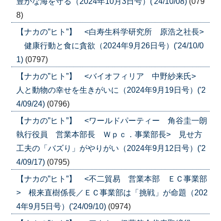
豊かな海を守る（2024年10月3日号）('24/10/08)
(079
8)
【ナカの”ヒト”】 <白寿生科学研究所 原浩之社長>
健康行動と食に貪欲（2024年9月26日号）('24/10/0
1)
(0797)
【ナカの”ヒト”】 <バイオフィリア 中野紗来氏>
人と動物の幸せを生きがいに（2024年9月19日号）('2
4/09/24)
(0796)
【ナカの”ヒト”】 <ワールドパーティー 角谷圭一朗
執行役員 営業本部長 Ｗｐｃ．事業部長> 見せ方
工夫の「バズり」がやりがい（2024年9月12日号）('2
4/09/17)
(0795)
【ナカの”ヒト”】 <不二貿易 営業本部 ＥＣ事業部
> 根来直樹係長／ＥＣ事業部は「挑戦」が命題（202
4年9月5日号）('24/09/10)
(0974)