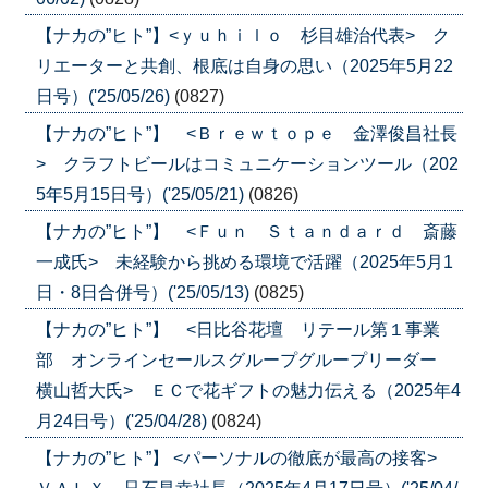
【ナカの”ヒト”】<ｙｕｈｉｌｏ 杉目雄治代表> ク
リエーターと共創、根底は自身の思い（2025年5月22
日号）('25/05/26)
(0827)
【ナカの”ヒト”】 <Ｂｒｅｗｔｏｐｅ 金澤俊昌社長
> クラフトビールはコミュニケーションツール（202
5年5月15日号）('25/05/21)
(0826)
【ナカの”ヒト”】 <Ｆｕｎ Ｓｔａｎｄａｒｄ 斎藤
一成氏> 未経験から挑める環境で活躍（2025年5月1
日・8日合併号）('25/05/13)
(0825)
【ナカの”ヒト”】 <日比谷花壇 リテール第１事業
部 オンラインセールスグループグループリーダー
横山哲大氏> ＥＣで花ギフトの魅力伝える（2025年4
月24日号）('25/04/28)
(0824)
【ナカの”ヒト”】 <パーソナルの徹底が最高の接客>