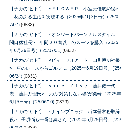
【ナカの”ヒト”】 <ＦＬＯＷＥＲ 小室美佳取締役>
花のある生活を実現する（2025年7月3日号）('25/0
7/07)
(0833)
【ナカの”ヒト”】 <オンワードパーソナルスタイル
関口猛社長> 年間２０着以上のスーツを購入（2025
年6月26日号）('25/07/01)
(0832)
【ナカの”ヒト”】 <ビィ・フォアード 山川博功社長
> 車のレースからゴルフに（2025年6月19日号）('25/
06/24)
(0831)
【ナカの”ヒト”】 <ｈｕｅ ｆｉｖｅ 藤井健一代
表 藤井万理氏> 夫の”対策しない姿”が発端（2025年
6月5日号）('25/06/10)
(0829)
【ナカの”ヒト”】 <ナインブロック 稲本登常務取締
役> 子煩悩も一番は奥さん（2025年5月29日号）('25/
06/02)
(0828)