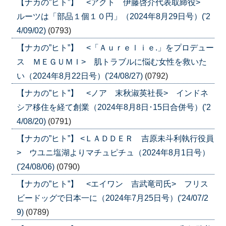
【ナカの”ヒト”】 <アクト 伊藤啓介代表取締役>
ルーツは「部品１個１０円」（2024年8月29日号）('2
4/09/02)
(0793)
【ナカの”ヒト”】 <「Ａｕｒｅｌｉｅ.」をプロデュー
ス ＭＥＧＵＭＩ> 肌トラブルに悩む女性を救いた
い（2024年8月22日号）('24/08/27)
(0792)
【ナカの”ヒト”】 <ノア 末秋淑英社長> インドネ
シア移住を経て創業（2024年8月8日･15日合併号）('2
4/08/20)
(0791)
【ナカの”ヒト”】 <ＬＡＤＤＥＲ 吉原未斗利執行役員
> ウユニ塩湖よりマチュピチュ（2024年8月1日号）
('24/08/06)
(0790)
【ナカの”ヒト”】 <エイワン 吉武竜司氏> フリス
ビードッグで日本一に（2024年7月25日号）('24/07/2
9)
(0789)