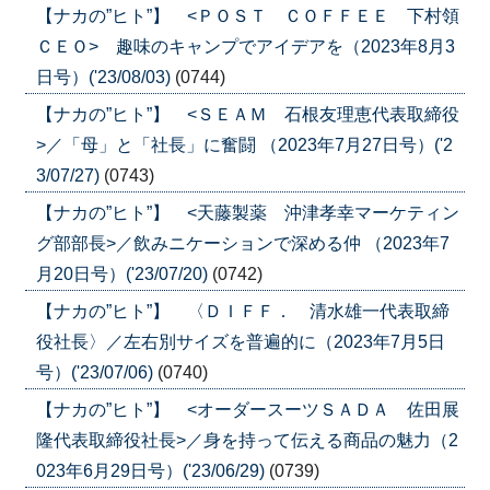
【ナカの”ヒト”】 <ＰＯＳＴ ＣＯＦＦＥＥ 下村領
ＣＥＯ> 趣味のキャンプでアイデアを（2023年8月3
日号）('23/08/03)
(0744)
【ナカの”ヒト”】 <ＳＥＡＭ 石根友理恵代表取締役
>／「母」と「社長」に奮闘 （2023年7月27日号）('2
3/07/27)
(0743)
【ナカの”ヒト”】 <天藤製薬 沖津孝幸マーケティン
グ部部長>／飲みニケーションで深める仲 （2023年7
月20日号）('23/07/20)
(0742)
【ナカの”ヒト”】 〈ＤＩＦＦ． 清水雄一代表取締
役社長〉／左右別サイズを普遍的に（2023年7月5日
号）('23/07/06)
(0740)
【ナカの”ヒト”】 <オーダースーツＳＡＤＡ 佐田展
隆代表取締役社長>／身を持って伝える商品の魅力（2
023年6月29日号）('23/06/29)
(0739)