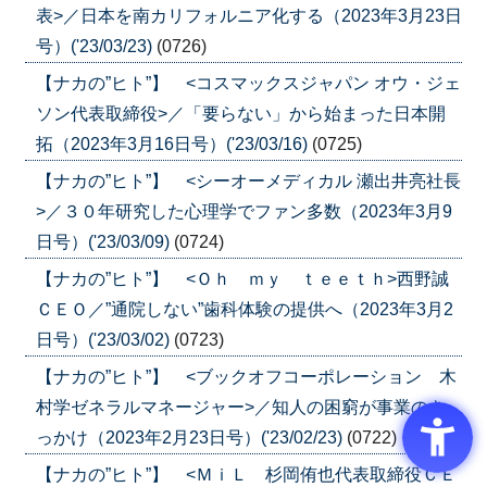
表>／日本を南カリフォルニア化する（2023年3月23日
号）('23/03/23)
(0726)
【ナカの”ヒト”】 <コスマックスジャパン オウ・ジェ
ソン代表取締役>／「要らない」から始まった日本開
拓（2023年3月16日号）('23/03/16)
(0725)
【ナカの”ヒト”】 <シーオーメディカル 瀬出井亮社長
>／３０年研究した心理学でファン多数（2023年3月9
日号）('23/03/09)
(0724)
【ナカの”ヒト”】 <Ｏｈ ｍｙ ｔｅｅｔｈ>西野誠
ＣＥＯ／”通院しない”歯科体験の提供へ（2023年3月2
日号）('23/03/02)
(0723)
【ナカの”ヒト”】 <ブックオフコーポレーション 木
村学ゼネラルマネージャー>／知人の困窮が事業のき
っかけ（2023年2月23日号）('23/02/23)
(0722)
【ナカの”ヒト”】 <ＭｉＬ 杉岡侑也代表取締役ＣＥ