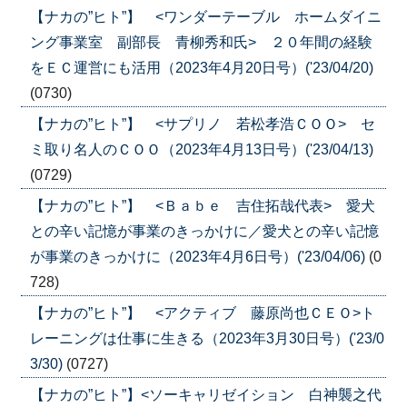
【ナカの”ヒト”】 <ワンダーテーブル ホームダイニ
ング事業室 副部長 青柳秀和氏> ２０年間の経験
をＥＣ運営にも活用（2023年4月20日号）('23/04/20)
(0730)
【ナカの”ヒト”】 <サプリノ 若松孝浩ＣＯＯ> セ
ミ取り名人のＣＯＯ（2023年4月13日号）('23/04/13)
(0729)
【ナカの”ヒト”】 <Ｂａｂｅ 吉住拓哉代表> 愛犬
との辛い記憶が事業のきっかけに／愛犬との辛い記憶
が事業のきっかけに（2023年4月6日号）('23/04/06)
(0
728)
【ナカの”ヒト”】 <アクティブ 藤原尚也ＣＥＯ>ト
レーニングは仕事に生きる（2023年3月30日号）('23/0
3/30)
(0727)
【ナカの”ヒト”】<ソーキャリゼイション 白神襲之代