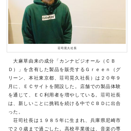
荘司晃久社長
大麻草由来の成分「カンナビジオール（ＣＢ
Ｄ）」を含有した製品を販売するＧｒｅｅｎ（グ
リーン、本社東京都、荘司晃久社長）は２０年９
月に、ＥＣサイトを開設した。店舗での製品体験
を通じて、ＥＣ利用者を増やしている。荘司社長
は、新しいことに挑戦を続ける中でＣＢＤに出合
った。
荘司社長は１９８５年に生まれ、兵庫県尼崎市
で２０歳まで過ごした。高校卒業後は、音楽の専