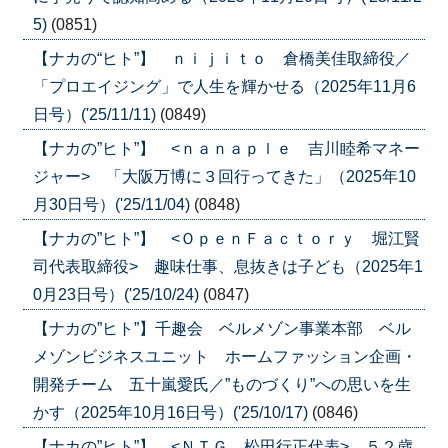
5)
(0851)
【ナカの“ヒト”】 ｎｉｊｉｔｏ 倉橋美佳取締役／
「プロエイジング」で人生を輝かせる（2025年11月6
日号）('25/11/11)
(0849)
【ナカの”ヒト”】 <ｎａｎａｐｌｅ 吉川睦希マネー
ジャー> 「大阪万博に３回行ってきた」（2025年10
月30日号）('25/11/04)
(0848)
【ナカの”ヒト”】 <ＯｐｅｎＦａｃｔｏｒｙ 堀江賢
司代表取締役> 趣味仕事、息抜きは子ども（2025年1
0月23日号）('25/10/24)
(0847)
【ナカの”ヒト”】千趣会 ベルメゾン事業本部 ベル
メゾンビジネスユニット ホームファッション企画・
開発チーム 五十嵐愛氏／”ものづくり”への思いを生
かす（2025年10月16日号）('25/10/17)
(0846)
【ナカの”ヒト”】 <ＮＴＧ 松田行正代表> ５２歳