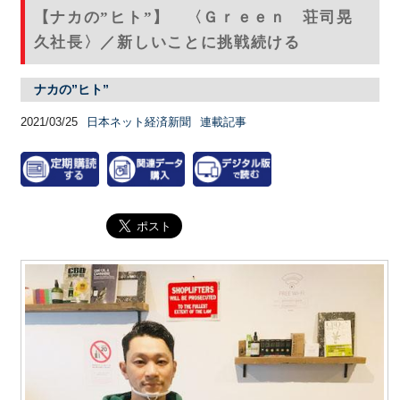
【ナカの”ヒト”】 〈Ｇｒｅｅｎ 荘司晃
久社長〉／新しいことに挑戦続ける
ナカの”ヒト”
2021/03/25
日本ネット経済新聞
連載記事