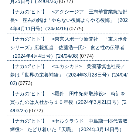
月25日号）('24/04/26)
(0777)
【ナカの”ヒト”】 <アクシージア 王志華営業統括部
長> 座右の銘は「やらない後悔よりやる後悔」（202
4年4月11日号）('24/04/16)
(0775)
【ナカの”ヒト”】 <東京スポーツ新聞社 「東スポ食
シリーズ」広報担当 佐藤浩一氏> 食と性の伝導者
（2024年4月4日号）('24/04/08)
(0774)
【ナカの”ヒト”】 <ユカシカド> 美濃部慎也社長／
夢は「世界の栄養補給」（2024年3月28日号）('24/04/
02)
(0773)
【ナカの”ヒト”】 <羅針 田中拓郎取締役> 時計を
買ったのは入社から１０年後（2024年3月21日号）('2
4/03/25)
(0772)
【ナカの”ヒト”】 <セルクラウド 中島謙一郎代表取
締役> たどり着いた「天職」（2024年3月14日号）