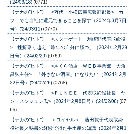
('24/03/18)
(0771)
【ナカの”ヒト”】 <万代 小松広幸広報部部長> カ
フェでも自社に還元できることを探す（2024年3月7日
号）('24/03/11)
(0770)
【ナカの”ヒト”】 <スターゲート 駒崎勲代表取締役
> 挫折乗り越え「昨年の自分に勝つ」（2024年2月29
日号）('24/02/29)
(0769)
【ナカの”ヒト”】 <さくら酒店 ＷＥＢ事業部 大角
昌弘主任> 「外さない酒屋」になりたい（2024年2月
22日号）('24/02/26)
(0768)
【ナカの”ヒト”】 <ＦＵＮＥＥ 代表取締役社長 ヤ
ン・スンジュン氏>（2024年2月8日号）('24/02/08)
(07
66)
【ナカの”ヒト”】 ＜ロイヤル＞ 藤田敦子代表取締
役社長／秘書の経験で得た手土産の知識（2024年2月1