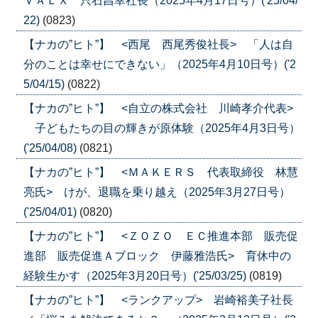
ＶＡＬＸ 只石昌幸社長（2025年4月17日号）('25/04/
22)
(0823)
【ナカの”ヒト”】 <西尾 西尾秀俊社長> 「人は自
分のことは幸せにできない」（2025年4月10日号）('2
5/04/15)
(0822)
【ナカの”ヒト”】 <自立の株式会社 川崎孝介代表>
子どもたちの目の輝きが原体験（2025年4月3日号）
('25/04/08)
(0821)
【ナカの”ヒト”】 <ＭＡＫＥＲＳ 代表取締役 林慧
亮氏> けが、退職を乗り越え（2025年3月27日号）
('25/04/01)
(0820)
【ナカの”ヒト”】 <ＺＯＺＯ ＥＣ推進本部 販売促
進部 販売促進Ａブロック 伊藤雅浩氏> 育休中の
経験生かす（2025年3月20日号）('25/03/25)
(0819)
【ナカの”ヒト”】 <ランクアップ> 岩崎裕美子社長