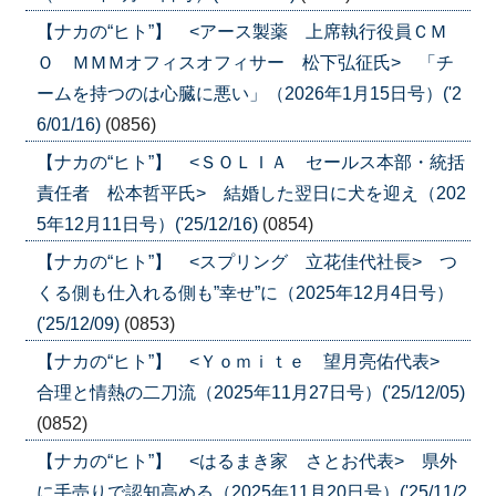
【ナカの“ヒト”】 <アース製薬 上席執行役員ＣＭ
Ｏ ＭＭＭオフィスオフィサー 松下弘征氏> 「チ
ームを持つのは心臓に悪い」（2026年1月15日号）('2
6/01/16)
(0856)
【ナカの“ヒト”】 <ＳＯＬＩＡ セールス本部・統括
責任者 松本哲平氏> 結婚した翌日に犬を迎え（202
5年12月11日号）('25/12/16)
(0854)
【ナカの“ヒト”】 <スプリング 立花佳代社長> つ
くる側も仕入れる側も”幸せ”に（2025年12月4日号）
('25/12/09)
(0853)
【ナカの“ヒト”】 <Ｙｏｍｉｔｅ 望月亮佑代表>
合理と情熱の二刀流（2025年11月27日号）('25/12/05)
(0852)
【ナカの“ヒト”】 <はるまき家 さとお代表> 県外
に手売りで認知高める（2025年11月20日号）('25/11/2