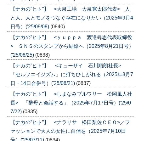
【ナカの”ヒト”】 <大泉工場 大泉寛太郎代表> 人
と人、人とモノをつなぐ存在になりたい（2025年9月4
日号）('25/09/08)
(0840)
【ナカの”ヒト”】 <ｙｕｐｐａ 渡邊尋思代表取締役
> ＳＮＳのスタンプから結婚へ（2025年8月21日号）
('25/08/25)
(0838)
【ナカの”ヒト”】 <キューサイ 石川順朗社長>
「セルフエイジズム」に打ちひしがれる（2025年8月7
日・14日合併号）('25/08/21)
(0837)
【ナカの”ヒト”】 <しまなみブルワリー 松岡風人社
長> 「酵母と会話する」（2025年7月17日号）('25/0
7/22)
(0835)
【ナカの”ヒト”】 <ナラリサ 松田梨佐ＣＥＯ>／フ
ァッションで大人の女性に自信を（2025年7月10日
号）('25/07/11)
(0834)