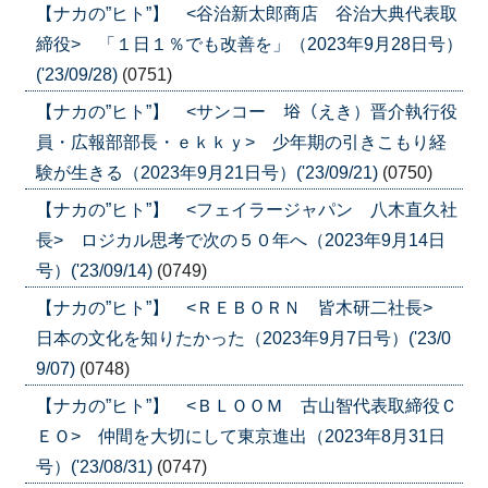
【ナカの”ヒト”】 <谷治新太郎商店 谷治大典代表取
締役> 「１日１％でも改善を」（2023年9月28日号）
('23/09/28)
(0751)
【ナカの”ヒト”】 <サンコー 﨏（えき）晋介執行役
員・広報部部長・ｅｋｋｙ> 少年期の引きこもり経
験が生きる（2023年9月21日号）('23/09/21)
(0750)
【ナカの”ヒト”】 <フェイラージャパン 八木直久社
長> ロジカル思考で次の５０年へ（2023年9月14日
号）('23/09/14)
(0749)
【ナカの”ヒト”】 <ＲＥＢＯＲＮ 皆木研二社長>
日本の文化を知りたかった（2023年9月7日号）('23/0
9/07)
(0748)
【ナカの”ヒト”】 <ＢＬＯＯＭ 古山智代表取締役Ｃ
ＥＯ> 仲間を大切にして東京進出（2023年8月31日
号）('23/08/31)
(0747)