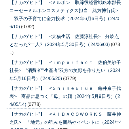
【ナカの”ヒト”】 <ミルボン 取締役経営戦略本部長
コーセーミルボンコスメティクス担当 緒方博行氏>
双子の子育てに全力投球（2024年6月6日号）('24/0
6/10)
(0782)
【ナカの”ヒト”】 <犬猫生活 佐藤淳社長> 分岐点
となった?二人?（2024年5月30日号）('24/06/03)
(078
1)
【ナカの”ヒト”】 <ｉｍｐｅｒｆｅｃｔ 佐伯美紗子
社長> ”消費者””生産者”双方の笑顔を作りたい（2024
年5月16日号）('24/05/20)
(0779)
【ナカの”ヒト”】 <ＳｈｉｎｅＢｌｕｅ 亀井京子代
表> 商品に息づく「母」の顔（2024年5月9日号）('2
4/05/14)
(0778)
【ナカの”ヒト”】 <ＫＩＢＡＣＯＷＯＲＫＳ 藤井伸
之氏> 「地元」の強みを商品やイベントに（2024年4