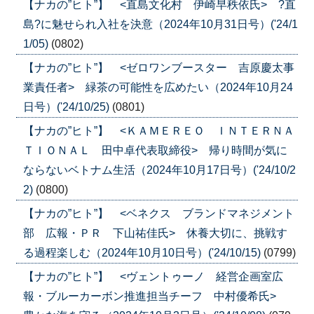
【ナカの”ヒト”】 <直島文化村 伊崎早秩依氏> ?直
島?に魅せられ入社を決意（2024年10月31日号）('24/1
1/05)
(0802)
【ナカの”ヒト”】 <ゼロワンブースター 吉原慶太事
業責任者> 緑茶の可能性を広めたい（2024年10月24
日号）('24/10/25)
(0801)
【ナカの”ヒト”】 <ＫＡＭＥＲＥＯ ＩＮＴＥＲＮＡ
ＴＩＯＮＡＬ 田中卓代表取締役> 帰り時間が気に
ならないベトナム生活（2024年10月17日号）('24/10/2
2)
(0800)
【ナカの”ヒト”】 <ベネクス ブランドマネジメント
部 広報・ＰＲ 下山祐佳氏> 休養大切に、挑戦す
る過程楽しむ（2024年10月10日号）('24/10/15)
(0799)
【ナカの”ヒト”】 <ヴェントゥーノ 経営企画室広
報・ブルーカーボン推進担当チーフ 中村優希氏>