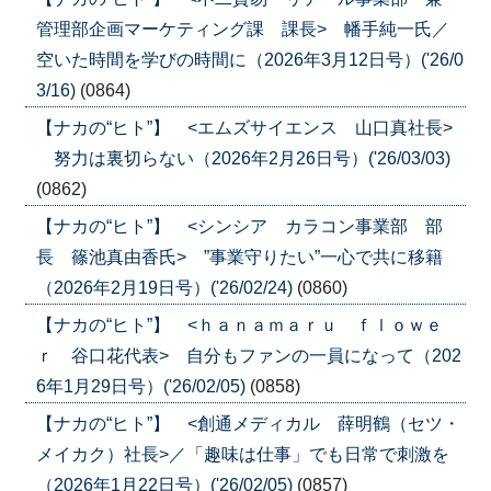
管理部企画マーケティング課 課長> 幡手純一氏／
空いた時間を学びの時間に（2026年3月12日号）('26/0
3/16)
(0864)
【ナカの“ヒト”】 <エムズサイエンス 山口真社長>
努力は裏切らない（2026年2月26日号）('26/03/03)
(0862)
【ナカの“ヒト”】 <シンシア カラコン事業部 部
長 篠池真由香氏> ”事業守りたい”一心で共に移籍
（2026年2月19日号）('26/02/24)
(0860)
【ナカの“ヒト”】 <ｈａｎａｍａｒｕ ｆｌｏｗｅ
ｒ 谷口花代表> 自分もファンの一員になって（202
6年1月29日号）('26/02/05)
(0858)
【ナカの“ヒト”】 <創通メディカル 薛明鶴（セツ・
メイカク）社長>／「趣味は仕事」でも日常で刺激を
（2026年1月22日号）('26/02/05)
(0857)