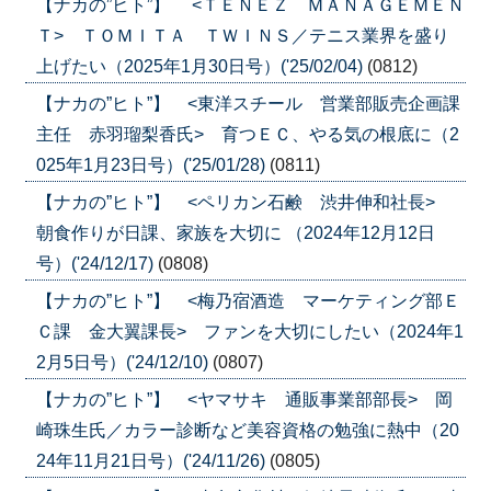
【ナカの”ヒト”】 <ＴＥＮＥＺ ＭＡＮＡＧＥＭＥＮ
Ｔ> ＴＯＭＩＴＡ ＴＷＩＮＳ／テニス業界を盛り
上げたい（2025年1月30日号）('25/02/04)
(0812)
【ナカの”ヒト”】 <東洋スチール 営業部販売企画課
主任 赤羽瑠梨香氏> 育つＥＣ、やる気の根底に（2
025年1月23日号）('25/01/28)
(0811)
【ナカの”ヒト”】 <ペリカン石鹸 渋井伸和社長>
朝食作りが日課、家族を大切に （2024年12月12日
号）('24/12/17)
(0808)
【ナカの”ヒト”】 <梅乃宿酒造 マーケティング部Ｅ
Ｃ課 金大翼課長> ファンを大切にしたい（2024年1
2月5日号）('24/12/10)
(0807)
【ナカの”ヒト”】 <ヤマサキ 通販事業部部長> 岡
崎珠生氏／カラー診断など美容資格の勉強に熱中（20
24年11月21日号）('24/11/26)
(0805)