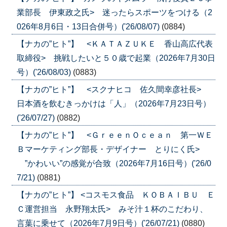
業部長 伊東政之氏> 迷ったらスポーツをつける（2
026年8月6日・13日合併号）('26/08/07)
(0884)
【ナカの”ヒト”】 <ＫＡＴＡＺＵＫＥ 香山高広代表
取締役> 挑戦したいと５０歳で起業（2026年7月30日
号）('26/08/03)
(0883)
【ナカの”ヒト”】 <スクナヒコ 佐久間幸彦社長>
日本酒を飲むきっかけは「人」（2026年7月23日号）
('26/07/27)
(0882)
【ナカの”ヒト”】 <ＧｒｅｅｎＯｃｅａｎ 第一ＷＥ
Ｂマーケティング部長・デザイナー とりにく氏>
”かわいい”の感覚が合致（2026年7月16日号）('26/0
7/21)
(0881)
【ナカの”ヒト”】 <コスモス食品 ＫＯＢＡＩＢＵ Ｅ
Ｃ運営担当 永野翔太氏> みそ汁１杯のこだわり、
言葉に乗せて（2026年7月9日号）('26/07/21)
(0880)