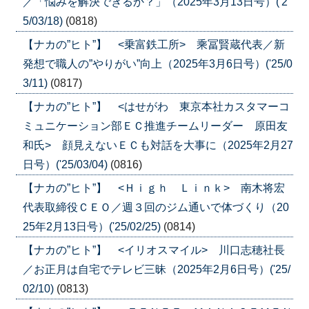
／「悩みを解決できるか？」（2025年3月13日号）('2
5/03/18)
(0818)
【ナカの”ヒト”】 <乗富鉄工所> 乘冨賢蔵代表／新
発想で職人の”やりがい”向上（2025年3月6日号）('25/0
3/11)
(0817)
【ナカの”ヒト”】 <はせがわ 東京本社カスタマーコ
ミュニケーション部ＥＣ推進チームリーダー 原田友
和氏> 顔見えないＥＣも対話を大事に（2025年2月27
日号）('25/03/04)
(0816)
【ナカの”ヒト”】 <Ｈｉｇｈ Ｌｉｎｋ> 南木将宏
代表取締役ＣＥＯ／週３回のジム通いで体づくり（20
25年2月13日号）('25/02/25)
(0814)
【ナカの”ヒト”】 <イリオスマイル> 川口志穂社長
／お正月は自宅でテレビ三昧（2025年2月6日号）('25/
02/10)
(0813)