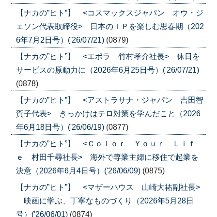
【ナカの”ヒト”】 <コスマックスジャパン オウ・ジ
ェソン代表取締役> 日本のＩＰを楽しむ思春期（202
6年7月2日号）('26/07/21)
(0879)
【ナカの”ヒト”】 <エポラ 竹村孝介社長> 休日を
サービスの原動力に（2026年6月25日号）('26/07/21)
(0878)
【ナカの”ヒト”】 <アストラサナ・ジャパン 吉田智
賀子代表> きっかけはテロ対策を学んだこと（2026
年6月18日号）('26/06/19)
(0877)
【ナカの”ヒト”】 <Ｃｏｌｏｒ Ｙｏｕｒ Ｌｉｆ
ｅ 村田千尋社長> 海外で専業主婦に移住で起業を
決意（2026年6月4日号）('26/06/09)
(0875)
【ナカの”ヒト”】 <マザーハウス 山崎大祐副社長>
映画に学ぶ、丁寧なものづくり（2026年5月28日
号）('26/06/01)
(0874)