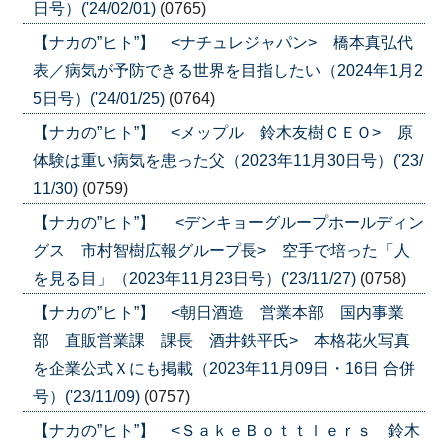
日号）('24/02/01)
(0765)
【ナカの”ヒト”】 <ナチュレジャパン> 橋本真弘代
表／病気が予防できる世界を目指したい（2024年1月2
5日号）('24/01/25)
(0764)
【ナカの”ヒト”】 <メップル 鈴木友樹ＣＥＯ> 原
体験は重い病気を患った父（2023年11月30日号）('23/
11/30)
(0759)
【ナカの”ヒト”】 <デンキョーグループホールディン
グス 市村智樹広報グループ長> 空手で培った「人
を見る目」（2023年11月23日号）('23/11/27)
(0758)
【ナカの”ヒト”】 <朝日酒造 営業本部 国内事業
部 直販営業課 課長 酒井鉄平氏> 本格花火写真
を企業公式Ｘにも掲載（2023年11月09日・16日 合併
号）('23/11/09)
(0757)
【ナカの”ヒト”】 <ＳａｋｅＢｏｔｔｌｅｒｓ 鈴木