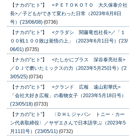
【ナカの”ヒト”】 <ＰＥＴＯＫＯＴＯ 大久保泰介社
長>／子どもができて変わった日常（2023年6月8日
号）('23/06/08)
(0736)
【ナカの”ヒト”】 <クラダシ 関藤竜也社長>／「１
００戦１００敗は覚悟の上」（2023年6月1日号）('23/
06/01)
(0735)
【ナカの”ヒト”】 <たしかにプラス 深谷泰亮社長>
／ＤＪで磨いたミックスの力（2023年5月25日号）('2
3/05/25)
(0734)
【ナカの”ヒト”】 <クランド 広報 遠山彩華氏>
「会社大好き広報」の着物女子（2023年5月18日号）
('23/05/18)
(0733)
【ナカの”ヒト”】 〈ＤＨＬジャパン トニー・カー
ン代表取締役〉／サザエさんで日本語学ぶ（2023年5
月11日号）('23/05/11)
(0732)