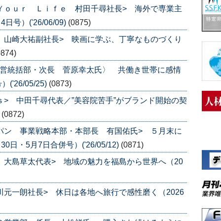
 Ｙｏｕｒ Ｌｉｆｅ 村田千尋社長> 海外で専業主
）('26/06/09)
(0875)
ス 山崎大祐副社長> 映画に学ぶ、丁寧なものづくり
0874)
直営統括部・次長 菅原幸太氏〉 共働き世帯に感情
26/05/25)
(0873)
ｓ> 中田千尋代表／”美容院苦手”がブランド開始の契
)
(0872)
ャパン 事業戦略本部・本部長 有国佑氏> ５月末に
日・5月7日合併号）('26/05/12)
(0871)
ｅ 大島草太代表> 地域の魅力を福島から世界へ（20
川元一朗社長> 休日は各地へ旅行で感性磨く（2026