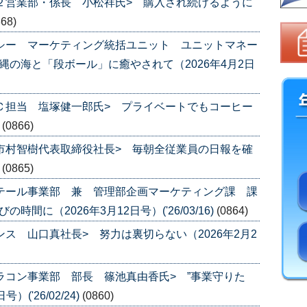
第２営業部・係長 小松祥氏> 購入され続けるように
868)
チシー マーケティング統括ユニット ユニットマネー
縄の海と「段ボール」に癒やされて（2026年4月2日
ＥＣ担当 塩塚健一郎氏> プライベートでもコーヒー
)
(0866)
 市村智樹代表取締役社長> 毎朝全従業員の日報を確
)
(0865)
リテール事業部 兼 管理部企画マーケティング課 課
間に（2026年3月12日号）('26/03/16)
(0864)
ンス 山口真社長> 努力は裏切らない（2026年2月2
カラコン事業部 部長 篠池真由香氏> ”事業守りた
('26/02/24)
(0860)