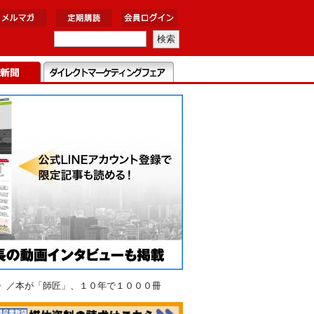
Ｏ〉／本が「師匠」、１０年で１０００冊