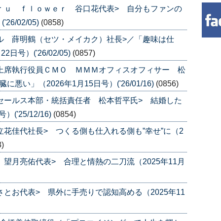
ａｒｕ ｆｌｏｗｅｒ 谷口花代表> 自分もファンの
6/02/05)
(0858)
カル 薛明鶴（セツ・メイカク）社長>／「趣味は仕
号）('26/02/05)
(0857)
 上席執行役員ＣＭＯ ＭＭＭオフィスオフィサー 松
い」（2026年1月15日号）('26/01/16)
(0856)
 セールス本部・統括責任者 松本哲平氏> 結婚した
'25/12/16)
(0854)
立花佳代社長> つくる側も仕入れる側も”幸せ”に（2
3)
 望月亮佑代表> 合理と情熱の二刀流（2025年11月
さとお代表> 県外に手売りで認知高める（2025年11