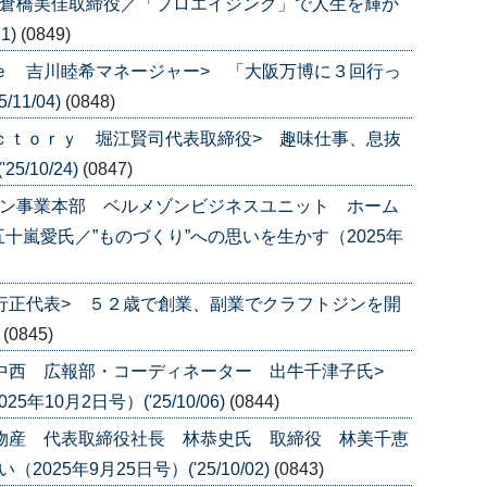
 倉橋美佳取締役／「プロエイジング」で人生を輝か
1)
(0849)
ｌｅ 吉川睦希マネージャー> 「大阪万博に３回行っ
11/04)
(0848)
ａｃｔｏｒｙ 堀江賢司代表取締役> 趣味仕事、息抜
/10/24)
(0847)
ゾン事業本部 ベルメゾンビジネスユニット ホーム
十嵐愛氏／”ものづくり”への思いを生かす（2025年
田行正代表> ５２歳で創業、副業でクラフトジンを開
)
(0845)
グ中西 広報部・コーディネーター 出牛千津子氏>
10月2日号）('25/10/06)
(0844)
ル物産 代表取締役社長 林恭史氏 取締役 林美千恵
25年9月25日号）('25/10/02)
(0843)