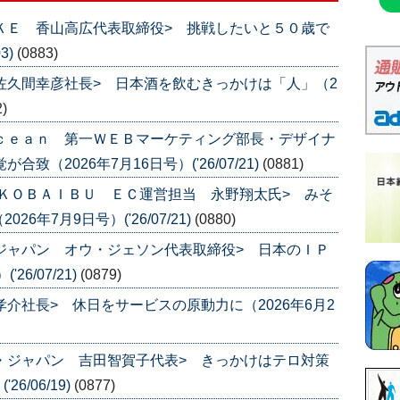
ＵＫＥ 香山高広代表取締役> 挑戦したいと５０歳で
3)
(0883)
 佐久間幸彦社長> 日本酒を飲むきっかけは「人」（2
2)
Ｏｃｅａｎ 第一ＷＥＢマーケティング部長・デザイナ
致（2026年7月16日号）('26/07/21)
(0881)
品 ＫＯＢＡＩＢＵ ＥＣ運営担当 永野翔太氏> みそ
年7月9日号）('26/07/21)
(0880)
スジャパン オウ・ジェソン代表取締役> 日本のＩＰ
6/07/21)
(0879)
孝介社長> 休日をサービスの原動力に（2026年6月2
ナ・ジャパン 吉田智賀子代表> きっかけはテロ対策
6/06/19)
(0877)