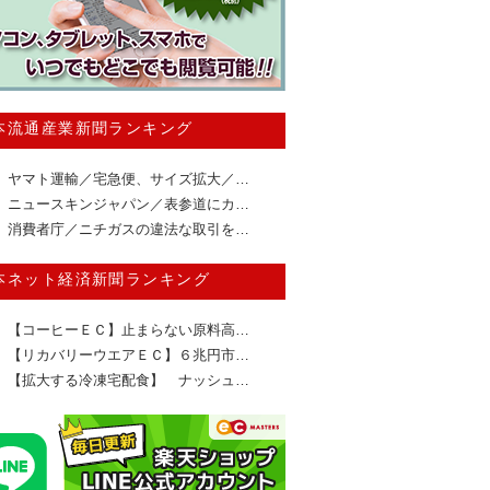
本流通産業新聞ランキング
ヤマト運輸／宅急便、サイズ拡大／…
ニュースキンジャパン／表参道にカ…
消費者庁／ニチガスの違法な取引を…
本ネット経済新聞ランキング
【コーヒーＥＣ】止まらない原料高…
【リカバリーウエアＥＣ】６兆円市…
【拡大する冷凍宅配食】 ナッシュ…