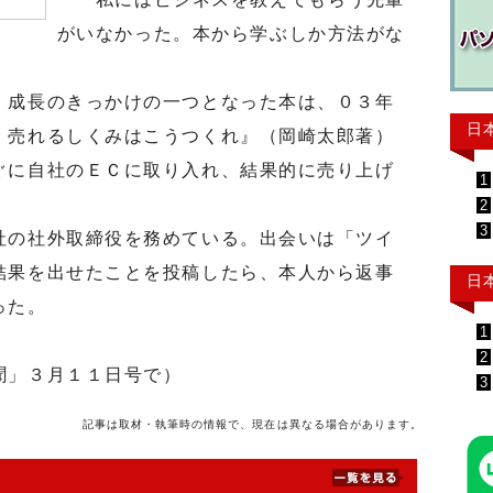
がいなかった。本から学ぶしか方法がな
成長のきっかけの一つとなった本は、０３年
日
 売れるしくみはこうつくれ』（岡崎太郎著）
ぐに自社のＥＣに取り入れ、結果的に売り上げ
1
2
3
の社外取締役を務めている。出会いは「ツイ
結果を出せたことを投稿したら、本人から返事
日
った。
1
2
聞」３月１１日号で）
3
記事は取材・執筆時の情報で、現在は異なる場合があります。