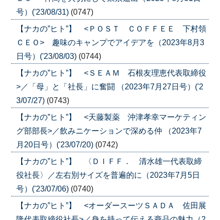
号）('23/08/31)
(0747)
【ナカの”ヒト”】 <ＰＯＳＴ ＣＯＦＦＥＥ 下村領
ＣＥＯ> 趣味のキャンプでアイデアを（2023年8月3
日号）('23/08/03)
(0744)
【ナカの”ヒト”】 <ＳＥＡＭ 石根友理恵代表取締役
>／「母」と「社長」に奮闘 （2023年7月27日号）('2
3/07/27)
(0743)
【ナカの”ヒト”】 <天藤製薬 沖津孝幸マーケティン
グ部部長>／飲みニケーションで深める仲 （2023年7
月20日号）('23/07/20)
(0742)
【ナカの”ヒト”】 〈ＤＩＦＦ． 清水雄一代表取締
役社長〉／左右別サイズを普遍的に（2023年7月5日
号）('23/07/06)
(0740)
【ナカの”ヒト”】 <オーダースーツＳＡＤＡ 佐田展
隆代表取締役社長>／身を持って伝える商品の魅力（2