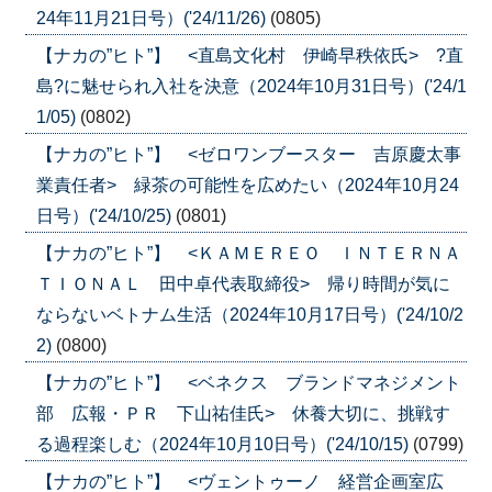
24年11月21日号）('24/11/26)
(0805)
【ナカの”ヒト”】 <直島文化村 伊崎早秩依氏> ?直
島?に魅せられ入社を決意（2024年10月31日号）('24/1
1/05)
(0802)
【ナカの”ヒト”】 <ゼロワンブースター 吉原慶太事
業責任者> 緑茶の可能性を広めたい（2024年10月24
日号）('24/10/25)
(0801)
【ナカの”ヒト”】 <ＫＡＭＥＲＥＯ ＩＮＴＥＲＮＡ
ＴＩＯＮＡＬ 田中卓代表取締役> 帰り時間が気に
ならないベトナム生活（2024年10月17日号）('24/10/2
2)
(0800)
【ナカの”ヒト”】 <ベネクス ブランドマネジメント
部 広報・ＰＲ 下山祐佳氏> 休養大切に、挑戦す
る過程楽しむ（2024年10月10日号）('24/10/15)
(0799)
【ナカの”ヒト”】 <ヴェントゥーノ 経営企画室広