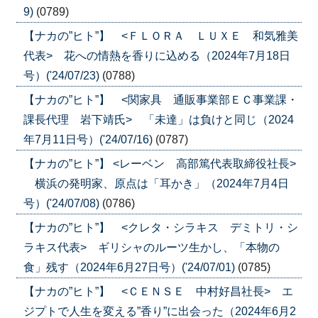
9)
(0789)
【ナカの”ヒト”】 <ＦＬＯＲＡ ＬＵＸＥ 和気雅美
代表> 花への情熱を香りに込める（2024年7月18日
号）('24/07/23)
(0788)
【ナカの”ヒト”】 <関家具 通販事業部ＥＣ事業課・
課長代理 岩下靖氏> 「未達」は負けと同じ（2024
年7月11日号）('24/07/16)
(0787)
【ナカの”ヒト”】 <レーベン 高部篤代表取締役社長>
横浜の発明家、原点は「耳かき」（2024年7月4日
号）('24/07/08)
(0786)
【ナカの”ヒト”】 <クレタ・シラキス デミトリ・シ
ラキス代表> ギリシャのルーツ生かし、「本物の
食」残す（2024年6月27日号）('24/07/01)
(0785)
【ナカの”ヒト”】 <ＣＥＮＳＥ 中村好昌社長> エ
ジプトで人生を変える”香り”に出会った（2024年6月2