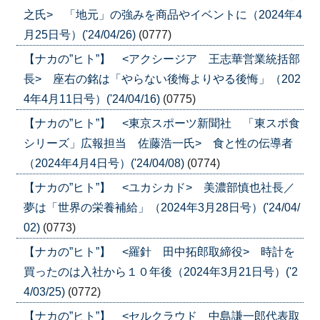
之氏> 「地元」の強みを商品やイベントに（2024年4
月25日号）('24/04/26)
(0777)
【ナカの”ヒト”】 <アクシージア 王志華営業統括部
長> 座右の銘は「やらない後悔よりやる後悔」（202
4年4月11日号）('24/04/16)
(0775)
【ナカの”ヒト”】 <東京スポーツ新聞社 「東スポ食
シリーズ」広報担当 佐藤浩一氏> 食と性の伝導者
（2024年4月4日号）('24/04/08)
(0774)
【ナカの”ヒト”】 <ユカシカド> 美濃部慎也社長／
夢は「世界の栄養補給」（2024年3月28日号）('24/04/
02)
(0773)
【ナカの”ヒト”】 <羅針 田中拓郎取締役> 時計を
買ったのは入社から１０年後（2024年3月21日号）('2
4/03/25)
(0772)
【ナカの”ヒト”】 <セルクラウド 中島謙一郎代表取