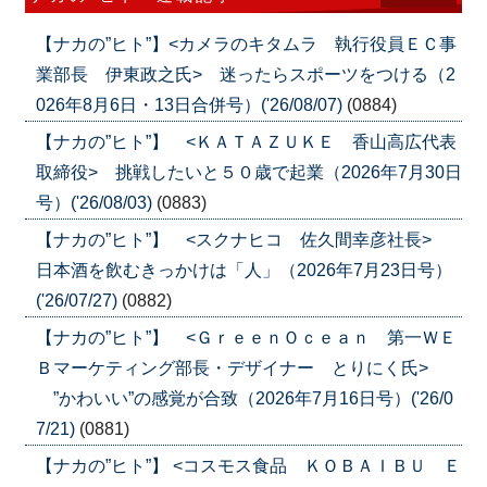
【ナカの”ヒト”】<カメラのキタムラ 執行役員ＥＣ事
業部長 伊東政之氏> 迷ったらスポーツをつける（2
026年8月6日・13日合併号）('26/08/07)
(0884)
【ナカの”ヒト”】 <ＫＡＴＡＺＵＫＥ 香山高広代表
取締役> 挑戦したいと５０歳で起業（2026年7月30日
号）('26/08/03)
(0883)
【ナカの”ヒト”】 <スクナヒコ 佐久間幸彦社長>
日本酒を飲むきっかけは「人」（2026年7月23日号）
('26/07/27)
(0882)
【ナカの”ヒト”】 <ＧｒｅｅｎＯｃｅａｎ 第一ＷＥ
Ｂマーケティング部長・デザイナー とりにく氏>
”かわいい”の感覚が合致（2026年7月16日号）('26/0
7/21)
(0881)
【ナカの”ヒト”】 <コスモス食品 ＫＯＢＡＩＢＵ Ｅ