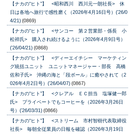
【ナカの“ヒト”】 <昭和西川 西川元一朗社長> 休
日は各地へ旅行で感性磨く（2026年4月16日号）('26/0
4/21)
(0869)
【ナカの“ヒト”】 <サンコー 第２営業部・係長 小
松祥氏> 購入され続けるように（2026年4月9日号）
('26/04/21)
(0868)
【ナカの“ヒト”】 <ディーエイチシー マーケティン
グ統括ユニット ユニットマネージャー・部長 高橋
佐和子氏> 沖縄の海と「段ボール」に癒やされて（2
026年4月2日号）('26/04/07)
(0867)
【ナカの“ヒト”】 <クレアル ＥＣ担当 塩塚健一郎
氏> プライベートでもコーヒーを（2026年3月26日
号）('26/03/31)
(0866)
【ナカの“ヒト”】 <ストリーム 市村智樹代表取締役
社長> 毎朝全従業員の日報を確認（2026年3月19日