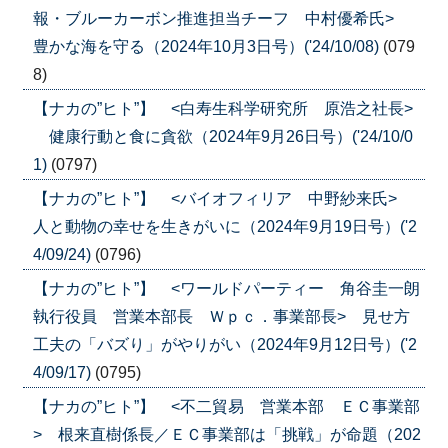
報・ブルーカーボン推進担当チーフ 中村優希氏>
豊かな海を守る（2024年10月3日号）('24/10/08)
(079
8)
【ナカの”ヒト”】 <白寿生科学研究所 原浩之社長>
健康行動と食に貪欲（2024年9月26日号）('24/10/0
1)
(0797)
【ナカの”ヒト”】 <バイオフィリア 中野紗来氏>
人と動物の幸せを生きがいに（2024年9月19日号）('2
4/09/24)
(0796)
【ナカの”ヒト”】 <ワールドパーティー 角谷圭一朗
執行役員 営業本部長 Ｗｐｃ．事業部長> 見せ方
工夫の「バズり」がやりがい（2024年9月12日号）('2
4/09/17)
(0795)
【ナカの”ヒト”】 <不二貿易 営業本部 ＥＣ事業部
> 根来直樹係長／ＥＣ事業部は「挑戦」が命題（202