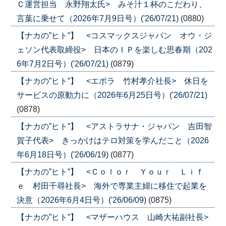
Ｃ運営担当 永野翔太氏> みそ汁１杯のこだわり、
言葉に乗せて（2026年7月9日号）('26/07/21)
(0880)
【ナカの”ヒト”】 <コスマックスジャパン オウ・ジ
ェソン代表取締役> 日本のＩＰを楽しむ思春期（202
6年7月2日号）('26/07/21)
(0879)
【ナカの”ヒト”】 <エポラ 竹村孝介社長> 休日を
サービスの原動力に（2026年6月25日号）('26/07/21)
(0878)
【ナカの”ヒト”】 <アストラサナ・ジャパン 吉田智
賀子代表> きっかけはテロ対策を学んだこと（2026
年6月18日号）('26/06/19)
(0877)
【ナカの”ヒト”】 <Ｃｏｌｏｒ Ｙｏｕｒ Ｌｉｆ
ｅ 村田千尋社長> 海外で専業主婦に移住で起業を
決意（2026年6月4日号）('26/06/09)
(0875)
【ナカの”ヒト”】 <マザーハウス 山崎大祐副社長>