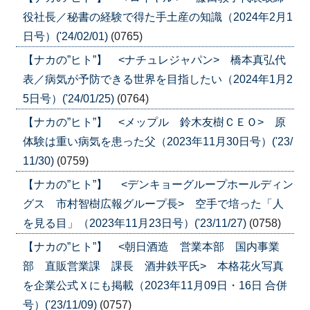
役社長／秘書の経験で得た手土産の知識（2024年2月1
日号）('24/02/01)
(0765)
【ナカの”ヒト”】 <ナチュレジャパン> 橋本真弘代
表／病気が予防できる世界を目指したい（2024年1月2
5日号）('24/01/25)
(0764)
【ナカの”ヒト”】 <メップル 鈴木友樹ＣＥＯ> 原
体験は重い病気を患った父（2023年11月30日号）('23/
11/30)
(0759)
【ナカの”ヒト”】 <デンキョーグループホールディン
グス 市村智樹広報グループ長> 空手で培った「人
を見る目」（2023年11月23日号）('23/11/27)
(0758)
【ナカの”ヒト”】 <朝日酒造 営業本部 国内事業
部 直販営業課 課長 酒井鉄平氏> 本格花火写真
を企業公式Ｘにも掲載（2023年11月09日・16日 合併
号）('23/11/09)
(0757)