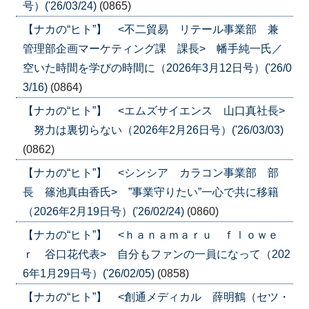
号）('26/03/24)
(0865)
【ナカの“ヒト”】 <不二貿易 リテール事業部 兼
管理部企画マーケティング課 課長> 幡手純一氏／
空いた時間を学びの時間に（2026年3月12日号）('26/0
3/16)
(0864)
【ナカの“ヒト”】 <エムズサイエンス 山口真社長>
努力は裏切らない（2026年2月26日号）('26/03/03)
(0862)
【ナカの“ヒト”】 <シンシア カラコン事業部 部
長 篠池真由香氏> ”事業守りたい”一心で共に移籍
（2026年2月19日号）('26/02/24)
(0860)
【ナカの“ヒト”】 <ｈａｎａｍａｒｕ ｆｌｏｗｅ
ｒ 谷口花代表> 自分もファンの一員になって（202
6年1月29日号）('26/02/05)
(0858)
【ナカの“ヒト”】 <創通メディカル 薛明鶴（セツ・