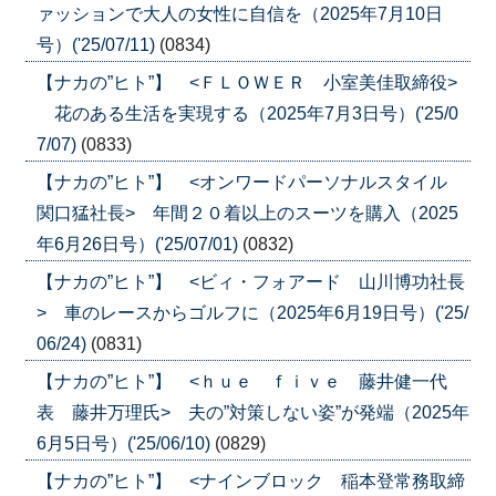
ァッションで大人の女性に自信を（2025年7月10日
号）('25/07/11)
(0834)
【ナカの”ヒト”】 <ＦＬＯＷＥＲ 小室美佳取締役>
花のある生活を実現する（2025年7月3日号）('25/0
7/07)
(0833)
【ナカの”ヒト”】 <オンワードパーソナルスタイル
関口猛社長> 年間２０着以上のスーツを購入（2025
年6月26日号）('25/07/01)
(0832)
【ナカの”ヒト”】 <ビィ・フォアード 山川博功社長
> 車のレースからゴルフに（2025年6月19日号）('25/
06/24)
(0831)
【ナカの”ヒト”】 <ｈｕｅ ｆｉｖｅ 藤井健一代
表 藤井万理氏> 夫の”対策しない姿”が発端（2025年
6月5日号）('25/06/10)
(0829)
【ナカの”ヒト”】 <ナインブロック 稲本登常務取締