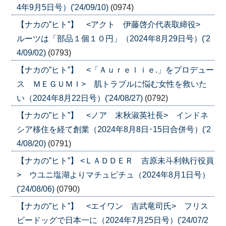
4年9月5日号）('24/09/10)
(0974)
【ナカの”ヒト”】 <アクト 伊藤啓介代表取締役>
ルーツは「部品１個１０円」（2024年8月29日号）('2
4/09/02)
(0793)
【ナカの”ヒト”】 <「Ａｕｒｅｌｉｅ.」をプロデュー
ス ＭＥＧＵＭＩ> 肌トラブルに悩む女性を救いた
い（2024年8月22日号）('24/08/27)
(0792)
【ナカの”ヒト”】 <ノア 末秋淑英社長> インドネ
シア移住を経て創業（2024年8月8日･15日合併号）('2
4/08/20)
(0791)
【ナカの”ヒト”】 <ＬＡＤＤＥＲ 吉原未斗利執行役員
> ウユニ塩湖よりマチュピチュ（2024年8月1日号）
('24/08/06)
(0790)
【ナカの”ヒト”】 <エイワン 吉武竜司氏> フリス
ビードッグで日本一に（2024年7月25日号）('24/07/2