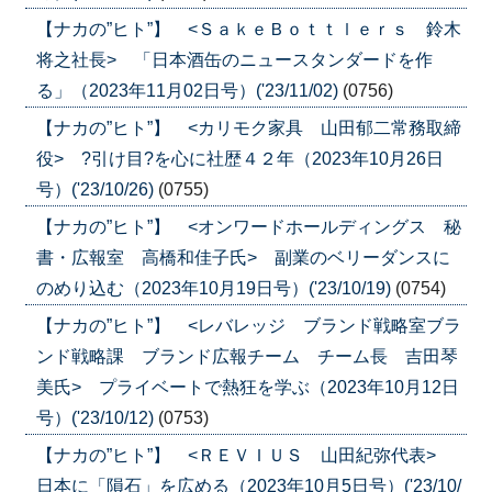
【ナカの”ヒト”】 <ＳａｋｅＢｏｔｔｌｅｒｓ 鈴木
将之社長> 「日本酒缶のニュースタンダードを作
る」（2023年11月02日号）('23/11/02)
(0756)
【ナカの”ヒト”】 <カリモク家具 山田郁二常務取締
役> ?引け目?を心に社歴４２年（2023年10月26日
号）('23/10/26)
(0755)
【ナカの”ヒト”】 <オンワードホールディングス 秘
書・広報室 高橋和佳子氏> 副業のベリーダンスに
のめり込む（2023年10月19日号）('23/10/19)
(0754)
【ナカの”ヒト”】 <レバレッジ ブランド戦略室ブラ
ンド戦略課 ブランド広報チーム チーム長 吉田琴
美氏> プライベートで熱狂を学ぶ（2023年10月12日
号）('23/10/12)
(0753)
【ナカの”ヒト”】 <ＲＥＶＩＵＳ 山田紀弥代表>
日本に「隕石」を広める（2023年10月5日号）('23/10/