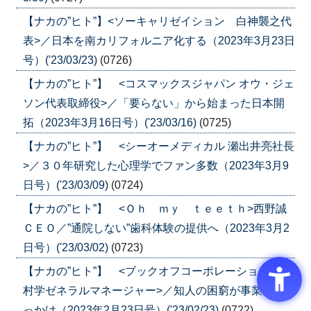
【ナカの”ヒト”】<ソーキャリゼイション 白神襲之代
表>／日本を南カリフォルニア化する（2023年3月23日
号）('23/03/23)
(0726)
【ナカの”ヒト”】 <コスマックスジャパン オウ・ジェ
ソン代表取締役>／「要らない」から始まった日本開
拓（2023年3月16日号）('23/03/16)
(0725)
【ナカの”ヒト”】 <シーオーメディカル 瀬出井亮社長
>／３０年研究した心理学でファン多数（2023年3月9
日号）('23/03/09)
(0724)
【ナカの”ヒト”】 <Ｏｈ ｍｙ ｔｅｅｔｈ>西野誠
ＣＥＯ／”通院しない”歯科体験の提供へ（2023年3月2
日号）('23/03/02)
(0723)
【ナカの”ヒト”】 <ブックオフコーポレーション 木
村学ゼネラルマネージャー>／知人の困窮が事業のき
っかけ（2023年2月23日号）('23/02/23)
(0722)