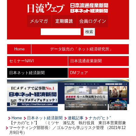
Home
データ販売の「ネット経済研究所」
セミナーNAVI
日本流通産業新聞
日本ネット経済新聞
DMフェア
Home
日本ネット経済新聞
連載記事
ナカの”ヒト”
【ナカの”ヒト”】 〈ミツヤ 湊弘充 執行役員 東日本営業部兼
マーケティング部部長〉／ゴルフから学ぶリスク管理 （2021年12
月9日号）