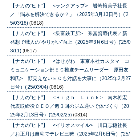
【ナカの”ヒト”】 <ランクアップ> 岩崎裕美子社長
／「悩みを解決できるか？」（2025年3月13日号）('2
5/03/18)
(0818)
【ナカの”ヒト”】 <乗富鉄工所> 乘冨賢蔵代表／新
発想で職人の”やりがい”向上（2025年3月6日号）('25/0
3/11)
(0817)
【ナカの”ヒト”】 <はせがわ 東京本社カスタマーコ
ミュニケーション部ＥＣ推進チームリーダー 原田友
和氏> 顔見えないＥＣも対話を大事に（2025年2月27
日号）('25/03/04)
(0816)
【ナカの”ヒト”】 <Ｈｉｇｈ Ｌｉｎｋ> 南木将宏
代表取締役ＣＥＯ／週３回のジム通いで体づくり（20
25年2月13日号）('25/02/25)
(0814)
【ナカの”ヒト”】 <イリオスマイル> 川口志穂社長
／お正月は自宅でテレビ三昧（2025年2月6日号）('25/