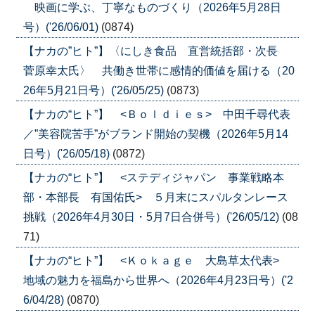
映画に学ぶ、丁寧なものづくり（2026年5月28日
号）('26/06/01)
(0874)
【ナカの”ヒト”】〈にしき食品 直営統括部・次長
菅原幸太氏〉 共働き世帯に感情的価値を届ける（20
26年5月21日号）('26/05/25)
(0873)
【ナカの“ヒト”】 <Ｂｏｌｄｉｅｓ> 中田千尋代表
／”美容院苦手”がブランド開始の契機（2026年5月14
日号）('26/05/18)
(0872)
【ナカの“ヒト”】 <ステディジャパン 事業戦略本
部・本部長 有国佑氏> ５月末にスパルタンレース
挑戦（2026年4月30日・5月7日合併号）('26/05/12)
(08
71)
【ナカの“ヒト”】 <Ｋｏｋａｇｅ 大島草太代表>
地域の魅力を福島から世界へ（2026年4月23日号）('2
6/04/28)
(0870)