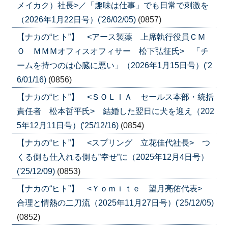
メイカク）社長>／「趣味は仕事」でも日常で刺激を
（2026年1月22日号）('26/02/05)
(0857)
【ナカの“ヒト”】 <アース製薬 上席執行役員ＣＭ
Ｏ ＭＭＭオフィスオフィサー 松下弘征氏> 「チ
ームを持つのは心臓に悪い」（2026年1月15日号）('2
6/01/16)
(0856)
【ナカの“ヒト”】 <ＳＯＬＩＡ セールス本部・統括
責任者 松本哲平氏> 結婚した翌日に犬を迎え（202
5年12月11日号）('25/12/16)
(0854)
【ナカの“ヒト”】 <スプリング 立花佳代社長> つ
くる側も仕入れる側も”幸せ”に（2025年12月4日号）
('25/12/09)
(0853)
【ナカの“ヒト”】 <Ｙｏｍｉｔｅ 望月亮佑代表>
合理と情熱の二刀流（2025年11月27日号）('25/12/05)
(0852)