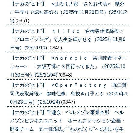
【ナカの“ヒト”】 <はるまき家 さとお代表> 県外
に手売りで認知高める（2025年11月20日号）('25/11/2
5)
(0851)
【ナカの“ヒト”】 ｎｉｊｉｔｏ 倉橋美佳取締役／
「プロエイジング」で人生を輝かせる（2025年11月6
日号）('25/11/11)
(0849)
【ナカの”ヒト”】 <ｎａｎａｐｌｅ 吉川睦希マネー
ジャー> 「大阪万博に３回行ってきた」（2025年10
月30日号）('25/11/04)
(0848)
【ナカの”ヒト”】 <ＯｐｅｎＦａｃｔｏｒｙ 堀江賢
司代表取締役> 趣味仕事、息抜きは子ども（2025年1
0月23日号）('25/10/24)
(0847)
【ナカの”ヒト”】千趣会 ベルメゾン事業本部 ベル
メゾンビジネスユニット ホームファッション企画・
開発チーム 五十嵐愛氏／”ものづくり”への思いを生