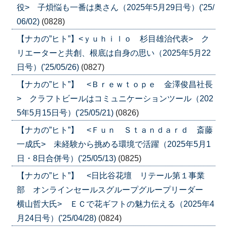
役> 子煩悩も一番は奥さん（2025年5月29日号）('25/
06/02)
(0828)
【ナカの”ヒト”】<ｙｕｈｉｌｏ 杉目雄治代表> ク
リエーターと共創、根底は自身の思い（2025年5月22
日号）('25/05/26)
(0827)
【ナカの”ヒト”】 <Ｂｒｅｗｔｏｐｅ 金澤俊昌社長
> クラフトビールはコミュニケーションツール（202
5年5月15日号）('25/05/21)
(0826)
【ナカの”ヒト”】 <Ｆｕｎ Ｓｔａｎｄａｒｄ 斎藤
一成氏> 未経験から挑める環境で活躍（2025年5月1
日・8日合併号）('25/05/13)
(0825)
【ナカの”ヒト”】 <日比谷花壇 リテール第１事業
部 オンラインセールスグループグループリーダー
横山哲大氏> ＥＣで花ギフトの魅力伝える（2025年4
月24日号）('25/04/28)
(0824)