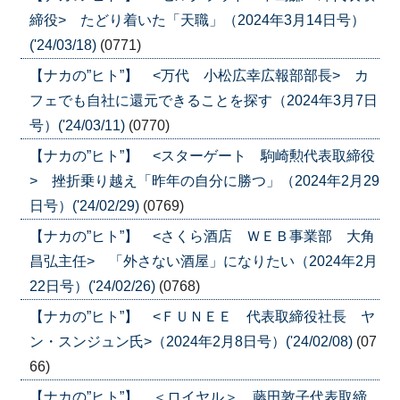
締役> たどり着いた「天職」（2024年3月14日号）
('24/03/18)
(0771)
【ナカの”ヒト”】 <万代 小松広幸広報部部長> カ
フェでも自社に還元できることを探す（2024年3月7日
号）('24/03/11)
(0770)
【ナカの”ヒト”】 <スターゲート 駒崎勲代表取締役
> 挫折乗り越え「昨年の自分に勝つ」（2024年2月29
日号）('24/02/29)
(0769)
【ナカの”ヒト”】 <さくら酒店 ＷＥＢ事業部 大角
昌弘主任> 「外さない酒屋」になりたい（2024年2月
22日号）('24/02/26)
(0768)
【ナカの”ヒト”】 <ＦＵＮＥＥ 代表取締役社長 ヤ
ン・スンジュン氏>（2024年2月8日号）('24/02/08)
(07
66)
【ナカの”ヒト”】 ＜ロイヤル＞ 藤田敦子代表取締