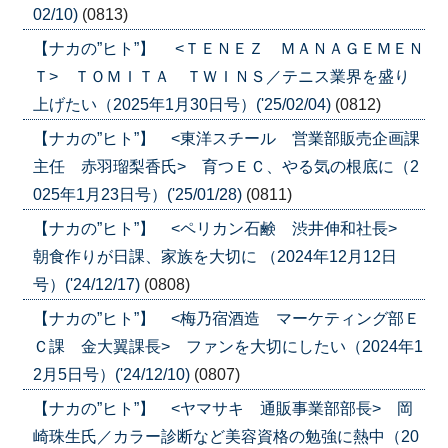
02/10)
(0813)
【ナカの”ヒト”】 <ＴＥＮＥＺ ＭＡＮＡＧＥＭＥＮ
Ｔ> ＴＯＭＩＴＡ ＴＷＩＮＳ／テニス業界を盛り
上げたい（2025年1月30日号）('25/02/04)
(0812)
【ナカの”ヒト”】 <東洋スチール 営業部販売企画課
主任 赤羽瑠梨香氏> 育つＥＣ、やる気の根底に（2
025年1月23日号）('25/01/28)
(0811)
【ナカの”ヒト”】 <ペリカン石鹸 渋井伸和社長>
朝食作りが日課、家族を大切に （2024年12月12日
号）('24/12/17)
(0808)
【ナカの”ヒト”】 <梅乃宿酒造 マーケティング部Ｅ
Ｃ課 金大翼課長> ファンを大切にしたい（2024年1
2月5日号）('24/12/10)
(0807)
【ナカの”ヒト”】 <ヤマサキ 通販事業部部長> 岡
崎珠生氏／カラー診断など美容資格の勉強に熱中（20