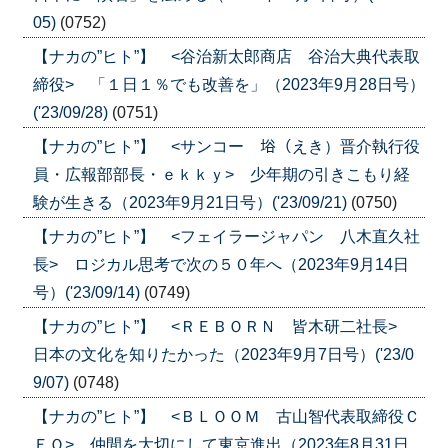
05)
(0752)
【ナカの”ヒト”】 <谷治新太郎商店 谷治大典代表取
締役> 「１日１％でも改善を」（2023年9月28日号）
('23/09/28)
(0751)
【ナカの”ヒト”】 <サンコー 﨏（えき）晋介執行役
員・広報部部長・ｅｋｋｙ> 少年期の引きこもり経
験が生きる（2023年9月21日号）('23/09/21)
(0750)
【ナカの”ヒト”】 <フェイラージャパン 八木直久社
長> ロジカル思考で次の５０年へ（2023年9月14日
号）('23/09/14)
(0749)
【ナカの”ヒト”】 <ＲＥＢＯＲＮ 皆木研二社長>
日本の文化を知りたかった（2023年9月7日号）('23/0
9/07)
(0748)
【ナカの”ヒト”】 <ＢＬＯＯＭ 古山智代表取締役Ｃ
ＥＯ> 仲間を大切にして東京進出（2023年8月31日