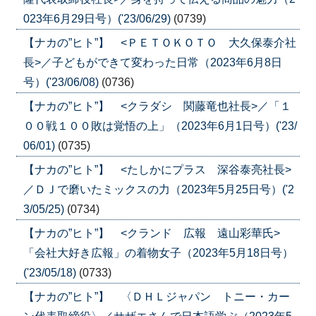
023年6月29日号）('23/06/29)
(0739)
【ナカの”ヒト”】 <ＰＥＴＯＫＯＴＯ 大久保泰介社
長>／子どもができて変わった日常（2023年6月8日
号）('23/06/08)
(0736)
【ナカの”ヒト”】 <クラダシ 関藤竜也社長>／「１
００戦１００敗は覚悟の上」（2023年6月1日号）('23/
06/01)
(0735)
【ナカの”ヒト”】 <たしかにプラス 深谷泰亮社長>
／ＤＪで磨いたミックスの力（2023年5月25日号）('2
3/05/25)
(0734)
【ナカの”ヒト”】 <クランド 広報 遠山彩華氏>
「会社大好き広報」の着物女子（2023年5月18日号）
('23/05/18)
(0733)
【ナカの”ヒト”】 〈ＤＨＬジャパン トニー・カー