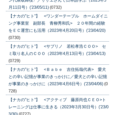
ン代表取締役〉／サザエさんで日本語学ぶ（2023年5
月11日号）('23/05/11)
(0732)
【ナカの”ヒト”】 <ワンダーテーブル ホームダイニ
ング事業室 副部長 青柳秀和氏> ２０年間の経験
をＥＣ運営にも活用（2023年4月20日号）('23/04/20)
(0730)
【ナカの”ヒト”】 <サプリノ 若松孝浩ＣＯＯ> セ
ミ取り名人のＣＯＯ（2023年4月13日号）('23/04/13)
(0729)
【ナカの”ヒト”】 <Ｂａｂｅ 吉住拓哉代表> 愛犬
との辛い記憶が事業のきっかけに／愛犬との辛い記憶
が事業のきっかけに（2023年4月6日号）('23/04/06)
(0
728)
【ナカの”ヒト”】 <アクティブ 藤原尚也ＣＥＯ>ト
レーニングは仕事に生きる（2023年3月30日号）('23/0
3/30)
(0727)