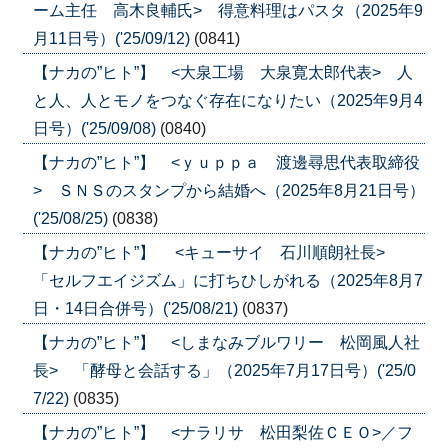
ーム主任 高木良輔氏> 得意料理はパスタ（2025年9
月11日号）('25/09/12)
(0841)
【ナカの”ヒト”】 <大泉工場 大泉寛太郎代表> 人
と人、人とモノをつなぐ存在になりたい（2025年9月4
日号）('25/09/08)
(0840)
【ナカの”ヒト”】 <ｙｕｐｐａ 渡邊尋思代表取締役
> ＳＮＳのスタンプから結婚へ（2025年8月21日号）
('25/08/25)
(0838)
【ナカの”ヒト”】 <キューサイ 石川順朗社長>
「セルフエイジズム」に打ちひしがれる（2025年8月7
日・14日合併号）('25/08/21)
(0837)
【ナカの”ヒト”】 <しまなみブルワリー 松岡風人社
長> 「酵母と会話する」（2025年7月17日号）('25/0
7/22)
(0835)
【ナカの”ヒト”】 <ナラリサ 松田梨佐ＣＥＯ>／フ