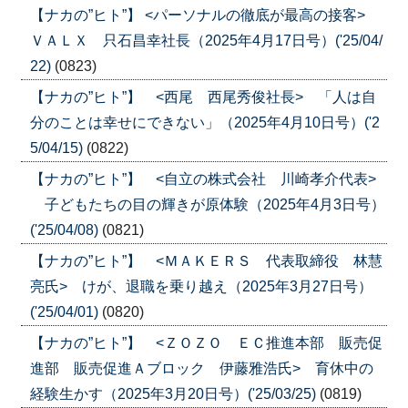
【ナカの”ヒト”】 <パーソナルの徹底が最高の接客>
ＶＡＬＸ 只石昌幸社長（2025年4月17日号）('25/04/
22)
(0823)
【ナカの”ヒト”】 <西尾 西尾秀俊社長> 「人は自
分のことは幸せにできない」（2025年4月10日号）('2
5/04/15)
(0822)
【ナカの”ヒト”】 <自立の株式会社 川崎孝介代表>
子どもたちの目の輝きが原体験（2025年4月3日号）
('25/04/08)
(0821)
【ナカの”ヒト”】 <ＭＡＫＥＲＳ 代表取締役 林慧
亮氏> けが、退職を乗り越え（2025年3月27日号）
('25/04/01)
(0820)
【ナカの”ヒト”】 <ＺＯＺＯ ＥＣ推進本部 販売促
進部 販売促進Ａブロック 伊藤雅浩氏> 育休中の
経験生かす（2025年3月20日号）('25/03/25)
(0819)