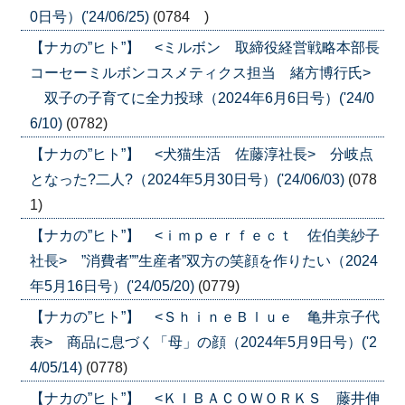
0日号）('24/06/25)
(0784 )
【ナカの”ヒト”】 <ミルボン 取締役経営戦略本部長
コーセーミルボンコスメティクス担当 緒方博行氏>
双子の子育てに全力投球（2024年6月6日号）('24/0
6/10)
(0782)
【ナカの”ヒト”】 <犬猫生活 佐藤淳社長> 分岐点
となった?二人?（2024年5月30日号）('24/06/03)
(078
1)
【ナカの”ヒト”】 <ｉｍｐｅｒｆｅｃｔ 佐伯美紗子
社長> ”消費者””生産者”双方の笑顔を作りたい（2024
年5月16日号）('24/05/20)
(0779)
【ナカの”ヒト”】 <ＳｈｉｎｅＢｌｕｅ 亀井京子代
表> 商品に息づく「母」の顔（2024年5月9日号）('2
4/05/14)
(0778)
【ナカの”ヒト”】 <ＫＩＢＡＣＯＷＯＲＫＳ 藤井伸