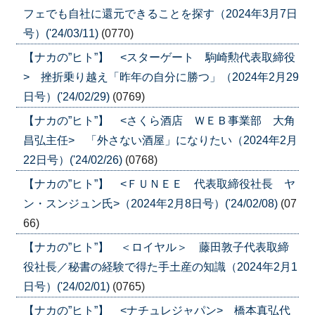
フェでも自社に還元できることを探す（2024年3月7日
号）('24/03/11)
(0770)
【ナカの”ヒト”】 <スターゲート 駒崎勲代表取締役
> 挫折乗り越え「昨年の自分に勝つ」（2024年2月29
日号）('24/02/29)
(0769)
【ナカの”ヒト”】 <さくら酒店 ＷＥＢ事業部 大角
昌弘主任> 「外さない酒屋」になりたい（2024年2月
22日号）('24/02/26)
(0768)
【ナカの”ヒト”】 <ＦＵＮＥＥ 代表取締役社長 ヤ
ン・スンジュン氏>（2024年2月8日号）('24/02/08)
(07
66)
【ナカの”ヒト”】 ＜ロイヤル＞ 藤田敦子代表取締
役社長／秘書の経験で得た手土産の知識（2024年2月1
日号）('24/02/01)
(0765)
【ナカの”ヒト”】 <ナチュレジャパン> 橋本真弘代