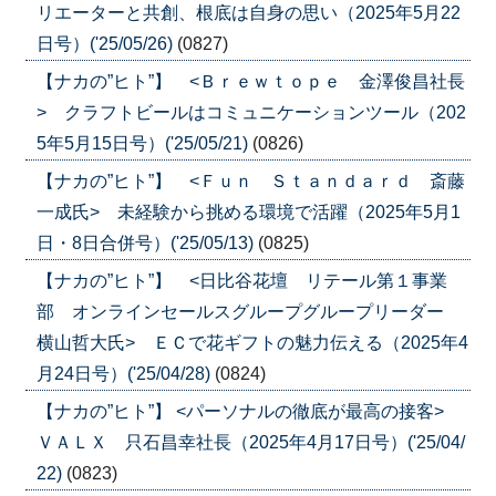
リエーターと共創、根底は自身の思い（2025年5月22
日号）('25/05/26)
(0827)
【ナカの”ヒト”】 <Ｂｒｅｗｔｏｐｅ 金澤俊昌社長
> クラフトビールはコミュニケーションツール（202
5年5月15日号）('25/05/21)
(0826)
【ナカの”ヒト”】 <Ｆｕｎ Ｓｔａｎｄａｒｄ 斎藤
一成氏> 未経験から挑める環境で活躍（2025年5月1
日・8日合併号）('25/05/13)
(0825)
【ナカの”ヒト”】 <日比谷花壇 リテール第１事業
部 オンラインセールスグループグループリーダー
横山哲大氏> ＥＣで花ギフトの魅力伝える（2025年4
月24日号）('25/04/28)
(0824)
【ナカの”ヒト”】 <パーソナルの徹底が最高の接客>
ＶＡＬＸ 只石昌幸社長（2025年4月17日号）('25/04/
22)
(0823)