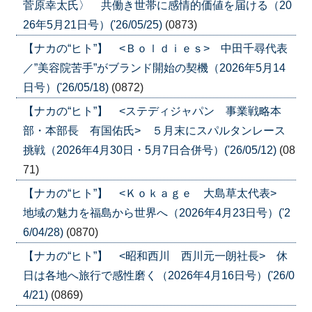
菅原幸太氏〉 共働き世帯に感情的価値を届ける（20
26年5月21日号）('26/05/25)
(0873)
【ナカの“ヒト”】 <Ｂｏｌｄｉｅｓ> 中田千尋代表
／”美容院苦手”がブランド開始の契機（2026年5月14
日号）('26/05/18)
(0872)
【ナカの“ヒト”】 <ステディジャパン 事業戦略本
部・本部長 有国佑氏> ５月末にスパルタンレース
挑戦（2026年4月30日・5月7日合併号）('26/05/12)
(08
71)
【ナカの“ヒト”】 <Ｋｏｋａｇｅ 大島草太代表>
地域の魅力を福島から世界へ（2026年4月23日号）('2
6/04/28)
(0870)
【ナカの“ヒト”】 <昭和西川 西川元一朗社長> 休
日は各地へ旅行で感性磨く（2026年4月16日号）('26/0
4/21)
(0869)