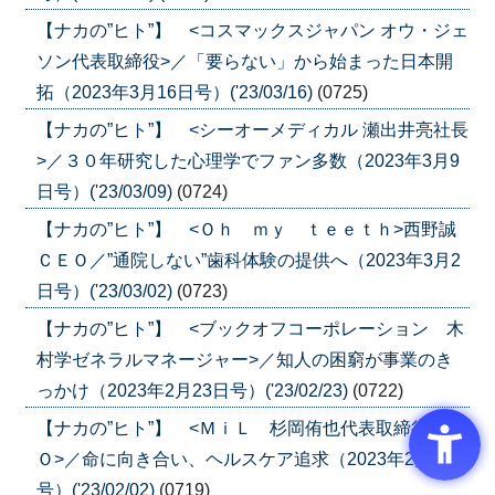
【ナカの”ヒト”】 <コスマックスジャパン オウ・ジェ
ソン代表取締役>／「要らない」から始まった日本開
拓（2023年3月16日号）('23/03/16)
(0725)
【ナカの”ヒト”】 <シーオーメディカル 瀬出井亮社長
>／３０年研究した心理学でファン多数（2023年3月9
日号）('23/03/09)
(0724)
【ナカの”ヒト”】 <Ｏｈ ｍｙ ｔｅｅｔｈ>西野誠
ＣＥＯ／”通院しない”歯科体験の提供へ（2023年3月2
日号）('23/03/02)
(0723)
【ナカの”ヒト”】 <ブックオフコーポレーション 木
村学ゼネラルマネージャー>／知人の困窮が事業のき
っかけ（2023年2月23日号）('23/02/23)
(0722)
【ナカの”ヒト”】 <ＭｉＬ 杉岡侑也代表取締役ＣＥ
Ｏ>／命に向き合い、ヘルスケア追求（2023年2月2日
号）('23/02/02)
(0719)