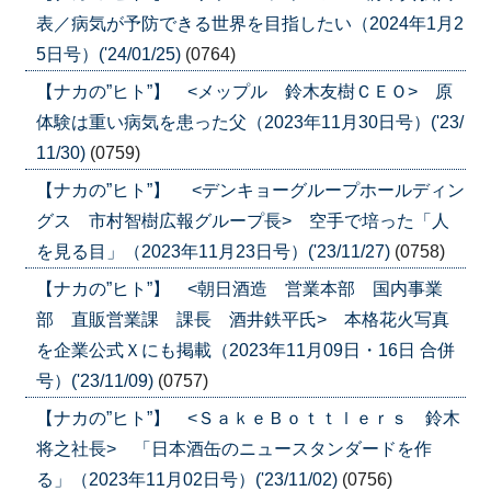
表／病気が予防できる世界を目指したい（2024年1月2
5日号）('24/01/25)
(0764)
【ナカの”ヒト”】 <メップル 鈴木友樹ＣＥＯ> 原
体験は重い病気を患った父（2023年11月30日号）('23/
11/30)
(0759)
【ナカの”ヒト”】 <デンキョーグループホールディン
グス 市村智樹広報グループ長> 空手で培った「人
を見る目」（2023年11月23日号）('23/11/27)
(0758)
【ナカの”ヒト”】 <朝日酒造 営業本部 国内事業
部 直販営業課 課長 酒井鉄平氏> 本格花火写真
を企業公式Ｘにも掲載（2023年11月09日・16日 合併
号）('23/11/09)
(0757)
【ナカの”ヒト”】 <ＳａｋｅＢｏｔｔｌｅｒｓ 鈴木
将之社長> 「日本酒缶のニュースタンダードを作
る」（2023年11月02日号）('23/11/02)
(0756)