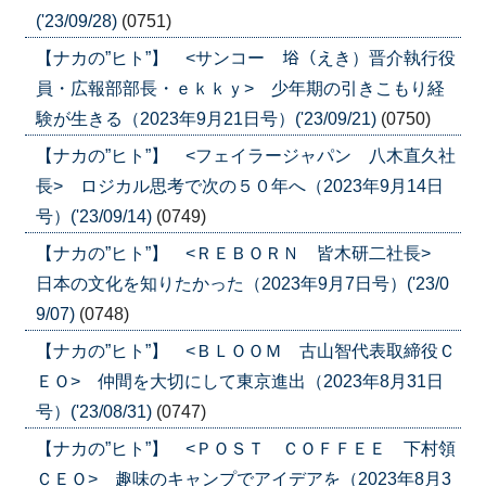
('23/09/28)
(0751)
【ナカの”ヒト”】 <サンコー 﨏（えき）晋介執行役
員・広報部部長・ｅｋｋｙ> 少年期の引きこもり経
験が生きる（2023年9月21日号）('23/09/21)
(0750)
【ナカの”ヒト”】 <フェイラージャパン 八木直久社
長> ロジカル思考で次の５０年へ（2023年9月14日
号）('23/09/14)
(0749)
【ナカの”ヒト”】 <ＲＥＢＯＲＮ 皆木研二社長>
日本の文化を知りたかった（2023年9月7日号）('23/0
9/07)
(0748)
【ナカの”ヒト”】 <ＢＬＯＯＭ 古山智代表取締役Ｃ
ＥＯ> 仲間を大切にして東京進出（2023年8月31日
号）('23/08/31)
(0747)
【ナカの”ヒト”】 <ＰＯＳＴ ＣＯＦＦＥＥ 下村領
ＣＥＯ> 趣味のキャンプでアイデアを（2023年8月3