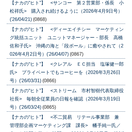
【ナカの“ヒト”】 <サンコー 第２営業部・係長 小
松祥氏> 購入され続けるように（2026年4月9日号）
('26/04/21)
(0868)
【ナカの“ヒト”】 <ディーエイチシー マーケティン
グ統括ユニット ユニットマネージャー・部長 高橋
佐和子氏> 沖縄の海と「段ボール」に癒やされて（2
026年4月2日号）('26/04/07)
(0867)
【ナカの“ヒト”】 <クレアル ＥＣ担当 塩塚健一郎
氏> プライベートでもコーヒーを（2026年3月26日
号）('26/03/31)
(0866)
【ナカの“ヒト”】 <ストリーム 市村智樹代表取締役
社長> 毎朝全従業員の日報を確認（2026年3月19日
号）('26/03/24)
(0865)
【ナカの“ヒト”】 <不二貿易 リテール事業部 兼
管理部企画マーケティング課 課長> 幡手純一氏／