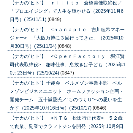
【ナカの“ヒト”】 ｎｉｊｉｔｏ 倉橋美佳取締役／
「プロエイジング」で人生を輝かせる（2025年11月6
日号）('25/11/11)
(0849)
【ナカの”ヒト”】 <ｎａｎａｐｌｅ 吉川睦希マネー
ジャー> 「大阪万博に３回行ってきた」（2025年10
月30日号）('25/11/04)
(0848)
【ナカの”ヒト”】 <ＯｐｅｎＦａｃｔｏｒｙ 堀江賢
司代表取締役> 趣味仕事、息抜きは子ども（2025年1
0月23日号）('25/10/24)
(0847)
【ナカの”ヒト”】千趣会 ベルメゾン事業本部 ベル
メゾンビジネスユニット ホームファッション企画・
開発チーム 五十嵐愛氏／”ものづくり”への思いを生
かす（2025年10月16日号）('25/10/17)
(0846)
【ナカの”ヒト”】 <ＮＴＧ 松田行正代表> ５２歳
で創業、副業でクラフトジンを開発（2025年10月9日