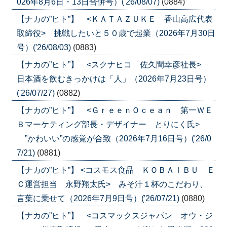
026年8月6日・13日合併号）('26/08/07)
(0884)
【ナカの”ヒト”】 <ＫＡＴＡＺＵＫＥ 香山高広代表
取締役> 挑戦したいと５０歳で起業（2026年7月30日
号）('26/08/03)
(0883)
【ナカの”ヒト”】 <スクナヒコ 佐久間幸彦社長>
日本酒を飲むきっかけは「人」（2026年7月23日号）
('26/07/27)
(0882)
【ナカの”ヒト”】 <ＧｒｅｅｎＯｃｅａｎ 第一ＷＥ
Ｂマーケティング部長・デザイナー とりにく氏>
”かわいい”の感覚が合致（2026年7月16日号）('26/0
7/21)
(0881)
【ナカの”ヒト”】 <コスモス食品 ＫＯＢＡＩＢＵ Ｅ
Ｃ運営担当 永野翔太氏> みそ汁１杯のこだわり、
言葉に乗せて（2026年7月9日号）('26/07/21)
(0880)
【ナカの”ヒト”】 <コスマックスジャパン オウ・ジ