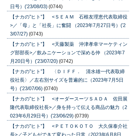
日号）('23/08/03)
(0744)
【ナカの”ヒト”】 <ＳＥＡＭ 石根友理恵代表取締役
>／「母」と「社長」に奮闘 （2023年7月27日号）('2
3/07/27)
(0743)
【ナカの”ヒト”】 <天藤製薬 沖津孝幸マーケティン
グ部部長>／飲みニケーションで深める仲 （2023年7
月20日号）('23/07/20)
(0742)
【ナカの”ヒト”】 〈ＤＩＦＦ． 清水雄一代表取締
役社長〉／左右別サイズを普遍的に（2023年7月5日
号）('23/07/06)
(0740)
【ナカの”ヒト”】 <オーダースーツＳＡＤＡ 佐田展
隆代表取締役社長>／身を持って伝える商品の魅力（2
023年6月29日号）('23/06/29)
(0739)
【ナカの”ヒト”】 <ＰＥＴＯＫＯＴＯ 大久保泰介社
長>／子どもができて変わった日常（2023年6月8日