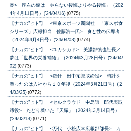
長> 座右の銘は「やらない後悔よりやる後悔」（202
4年4月11日号）('24/04/16)
(0775)
【ナカの”ヒト”】 <東京スポーツ新聞社 「東スポ食
シリーズ」広報担当 佐藤浩一氏> 食と性の伝導者
（2024年4月4日号）('24/04/08)
(0774)
【ナカの”ヒト”】 <ユカシカド> 美濃部慎也社長／
夢は「世界の栄養補給」（2024年3月28日号）('24/04/
02)
(0773)
【ナカの”ヒト”】 <羅針 田中拓郎取締役> 時計を
買ったのは入社から１０年後（2024年3月21日号）('2
4/03/25)
(0772)
【ナカの”ヒト”】 <セルクラウド 中島謙一郎代表取
締役> たどり着いた「天職」（2024年3月14日号）
('24/03/18)
(0771)
【ナカの”ヒト”】 <万代 小松広幸広報部部長> カ