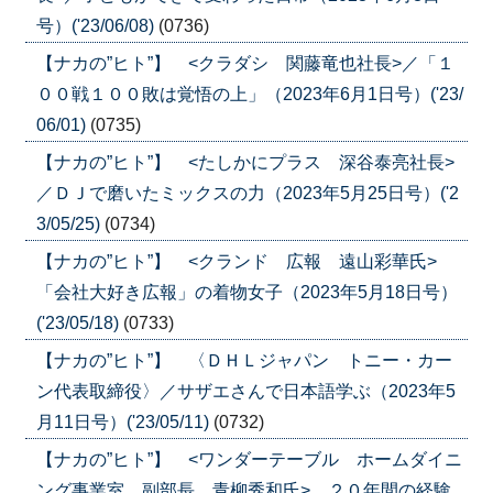
号）('23/06/08)
(0736)
【ナカの”ヒト”】 <クラダシ 関藤竜也社長>／「１
００戦１００敗は覚悟の上」（2023年6月1日号）('23/
06/01)
(0735)
【ナカの”ヒト”】 <たしかにプラス 深谷泰亮社長>
／ＤＪで磨いたミックスの力（2023年5月25日号）('2
3/05/25)
(0734)
【ナカの”ヒト”】 <クランド 広報 遠山彩華氏>
「会社大好き広報」の着物女子（2023年5月18日号）
('23/05/18)
(0733)
【ナカの”ヒト”】 〈ＤＨＬジャパン トニー・カー
ン代表取締役〉／サザエさんで日本語学ぶ（2023年5
月11日号）('23/05/11)
(0732)
【ナカの”ヒト”】 <ワンダーテーブル ホームダイニ
ング事業室 副部長 青柳秀和氏> ２０年間の経験