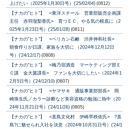
上げたい（2025年1月30日号）('25/02/04)
(0812)
【ナカの”ヒト”】 <東洋スチール 営業部販売企画課
主任 赤羽瑠梨香氏> 育つＥＣ、やる気の根底に（2
025年1月23日号）('25/01/28)
(0811)
【ナカの”ヒト”】 <ペリカン石鹸 渋井伸和社長>
朝食作りが日課、家族を大切に （2024年12月12日
号）('24/12/17)
(0808)
【ナカの”ヒト”】 <梅乃宿酒造 マーケティング部Ｅ
Ｃ課 金大翼課長> ファンを大切にしたい（2024年1
2月5日号）('24/12/10)
(0807)
【ナカの”ヒト”】 <ヤマサキ 通販事業部部長> 岡
崎珠生氏／カラー診断など美容資格の勉強に熱中（20
24年11月21日号）('24/11/26)
(0805)
【ナカの”ヒト”】 <直島文化村 伊崎早秩依氏> ?直
島?に魅せられ入社を決意（2024年10月31日号）('24/1