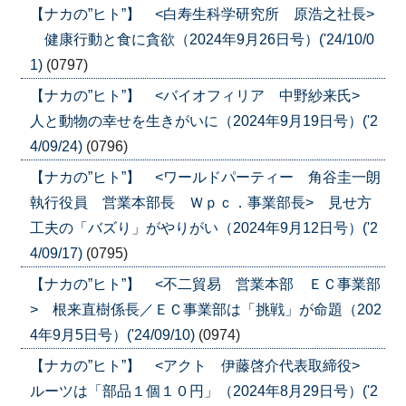
【ナカの”ヒト”】 <白寿生科学研究所 原浩之社長>
健康行動と食に貪欲（2024年9月26日号）('24/10/0
1)
(0797)
【ナカの”ヒト”】 <バイオフィリア 中野紗来氏>
人と動物の幸せを生きがいに（2024年9月19日号）('2
4/09/24)
(0796)
【ナカの”ヒト”】 <ワールドパーティー 角谷圭一朗
執行役員 営業本部長 Ｗｐｃ．事業部長> 見せ方
工夫の「バズり」がやりがい（2024年9月12日号）('2
4/09/17)
(0795)
【ナカの”ヒト”】 <不二貿易 営業本部 ＥＣ事業部
> 根来直樹係長／ＥＣ事業部は「挑戦」が命題（202
4年9月5日号）('24/09/10)
(0974)
【ナカの”ヒト”】 <アクト 伊藤啓介代表取締役>
ルーツは「部品１個１０円」（2024年8月29日号）('2