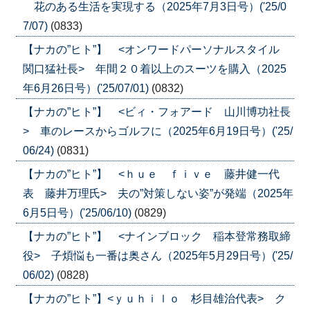
花のある生活を実現する（2025年7月3日号）('25/0
7/07)
(0833)
【ナカの”ヒト”】 <オンワードパーソナルスタイル
関口猛社長> 年間２０着以上のスーツを購入（2025
年6月26日号）('25/07/01)
(0832)
【ナカの”ヒト”】 <ビィ・フォアード 山川博功社長
> 車のレースからゴルフに（2025年6月19日号）('25/
06/24)
(0831)
【ナカの”ヒト”】 <ｈｕｅ ｆｉｖｅ 藤井健一代
表 藤井万理氏> 夫の”対策しない姿”が発端（2025年
6月5日号）('25/06/10)
(0829)
【ナカの”ヒト”】 <ナインブロック 稲本登常務取締
役> 子煩悩も一番は奥さん（2025年5月29日号）('25/
06/02)
(0828)
【ナカの”ヒト”】<ｙｕｈｉｌｏ 杉目雄治代表> ク