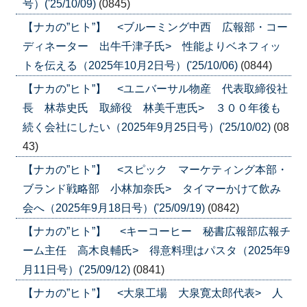
号）('25/10/09)
(0845)
【ナカの”ヒト”】 <ブルーミング中西 広報部・コー
ディネーター 出牛千津子氏> 性能よりベネフィッ
トを伝える（2025年10月2日号）('25/10/06)
(0844)
【ナカの”ヒト”】 <ユニバーサル物産 代表取締役社
長 林恭史氏 取締役 林美千恵氏> ３００年後も
続く会社にしたい（2025年9月25日号）('25/10/02)
(08
43)
【ナカの”ヒト”】 <スピック マーケティング本部・
ブランド戦略部 小林加奈氏> タイマーかけて飲み
会へ（2025年9月18日号）('25/09/19)
(0842)
【ナカの”ヒト”】 <キーコーヒー 秘書広報部広報チ
ーム主任 高木良輔氏> 得意料理はパスタ（2025年9
月11日号）('25/09/12)
(0841)
【ナカの”ヒト”】 <大泉工場 大泉寛太郎代表> 人