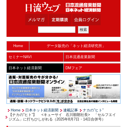
Home
データ販売の「ネット経済研究所」
セミナーNAVI
日本流通産業新聞
日本ネット経済新聞
DMフェア
Home
日本ネット経済新聞
連載記事
ナカの”ヒト”
【ナカの”ヒト”】 <キューサイ 石川順朗社長> 「セルフエイ
ジズム」に打ちひしがれる（2025年8月7日・14日合併号）