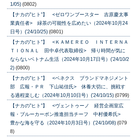
1/05)
(0802)
【ナカの”ヒト”】 <ゼロワンブースター 吉原慶太事
業責任者> 緑茶の可能性を広めたい（2024年10月24
日号）('24/10/25)
(0801)
【ナカの”ヒト”】 <ＫＡＭＥＲＥＯ ＩＮＴＥＲＮＡ
ＴＩＯＮＡＬ 田中卓代表取締役> 帰り時間が気に
ならないベトナム生活（2024年10月17日号）('24/10/2
2)
(0800)
【ナカの”ヒト”】 <ベネクス ブランドマネジメント
部 広報・ＰＲ 下山祐佳氏> 休養大切に、挑戦す
る過程楽しむ（2024年10月10日号）('24/10/15)
(0799)
【ナカの”ヒト”】 <ヴェントゥーノ 経営企画室広
報・ブルーカーボン推進担当チーフ 中村優希氏>
豊かな海を守る（2024年10月3日号）('24/10/08)
(079
8)