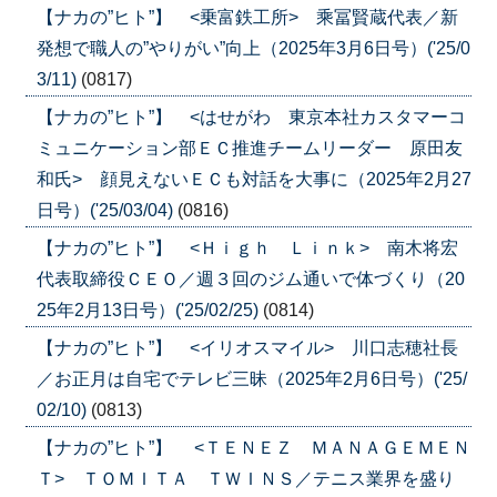
【ナカの”ヒト”】 <乗富鉄工所> 乘冨賢蔵代表／新
発想で職人の”やりがい”向上（2025年3月6日号）('25/0
3/11)
(0817)
【ナカの”ヒト”】 <はせがわ 東京本社カスタマーコ
ミュニケーション部ＥＣ推進チームリーダー 原田友
和氏> 顔見えないＥＣも対話を大事に（2025年2月27
日号）('25/03/04)
(0816)
【ナカの”ヒト”】 <Ｈｉｇｈ Ｌｉｎｋ> 南木将宏
代表取締役ＣＥＯ／週３回のジム通いで体づくり（20
25年2月13日号）('25/02/25)
(0814)
【ナカの”ヒト”】 <イリオスマイル> 川口志穂社長
／お正月は自宅でテレビ三昧（2025年2月6日号）('25/
02/10)
(0813)
【ナカの”ヒト”】 <ＴＥＮＥＺ ＭＡＮＡＧＥＭＥＮ
Ｔ> ＴＯＭＩＴＡ ＴＷＩＮＳ／テニス業界を盛り