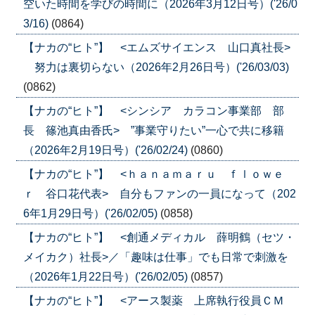
空いた時間を学びの時間に（2026年3月12日号）('26/0
3/16)
(0864)
【ナカの“ヒト”】 <エムズサイエンス 山口真社長>
努力は裏切らない（2026年2月26日号）('26/03/03)
(0862)
【ナカの“ヒト”】 <シンシア カラコン事業部 部
長 篠池真由香氏> ”事業守りたい”一心で共に移籍
（2026年2月19日号）('26/02/24)
(0860)
【ナカの“ヒト”】 <ｈａｎａｍａｒｕ ｆｌｏｗｅ
ｒ 谷口花代表> 自分もファンの一員になって（202
6年1月29日号）('26/02/05)
(0858)
【ナカの“ヒト”】 <創通メディカル 薛明鶴（セツ・
メイカク）社長>／「趣味は仕事」でも日常で刺激を
（2026年1月22日号）('26/02/05)
(0857)
【ナカの“ヒト”】 <アース製薬 上席執行役員ＣＭ