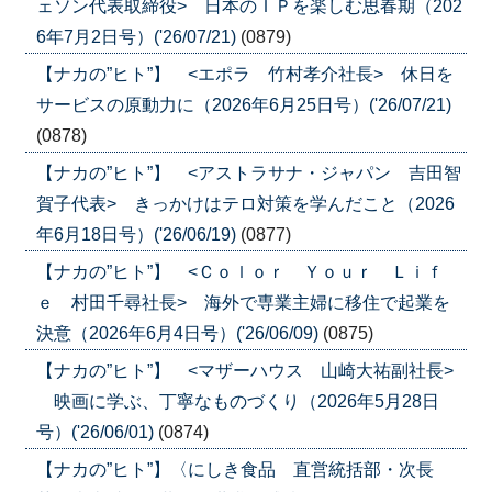
ェソン代表取締役> 日本のＩＰを楽しむ思春期（202
6年7月2日号）('26/07/21)
(0879)
【ナカの”ヒト”】 <エポラ 竹村孝介社長> 休日を
サービスの原動力に（2026年6月25日号）('26/07/21)
(0878)
【ナカの”ヒト”】 <アストラサナ・ジャパン 吉田智
賀子代表> きっかけはテロ対策を学んだこと（2026
年6月18日号）('26/06/19)
(0877)
【ナカの”ヒト”】 <Ｃｏｌｏｒ Ｙｏｕｒ Ｌｉｆ
ｅ 村田千尋社長> 海外で専業主婦に移住で起業を
決意（2026年6月4日号）('26/06/09)
(0875)
【ナカの”ヒト”】 <マザーハウス 山崎大祐副社長>
映画に学ぶ、丁寧なものづくり（2026年5月28日
号）('26/06/01)
(0874)
【ナカの”ヒト”】〈にしき食品 直営統括部・次長