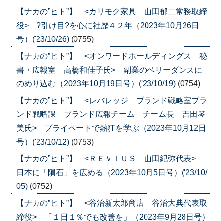
【ナカの”ヒト”】 <カリモク家具 山田郁二常務取締
役> ?引け目?を心に社歴４２年（2023年10月26日
号）('23/10/26)
(0755)
【ナカの”ヒト”】 <オンワードホールディングス 秘
書・広報室 高橋和佳子氏> 副業のベリーダンスに
のめり込む（2023年10月19日号）('23/10/19)
(0754)
【ナカの”ヒト”】 <レバレッジ ブランド戦略室ブラ
ンド戦略課 ブランド広報チーム チーム長 吉田琴
美氏> プライベートで熱狂を学ぶ（2023年10月12日
号）('23/10/12)
(0753)
【ナカの”ヒト”】 <ＲＥＶＩＵＳ 山田紀弥代表>
日本に「隕石」を広める（2023年10月5日号）('23/10/
05)
(0752)
【ナカの”ヒト”】 <谷治新太郎商店 谷治大典代表取
締役> 「１日１％でも改善を」（2023年9月28日号）