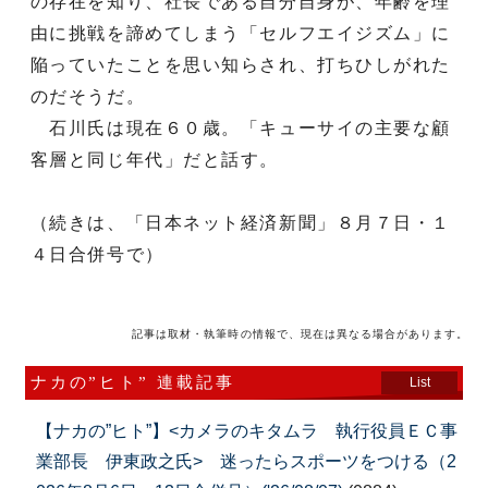
の存在を知り、社長である自分自身が、年齢を理
由に挑戦を諦めてしまう「セルフエイジズム」に
陥っていたことを思い知らされ、打ちひしがれた
のだそうだ。
石川氏は現在６０歳。「キューサイの主要な顧
客層と同じ年代」だと話す。
（続きは、「日本ネット経済新聞」８月７日・１
４日合併号で）
記事は取材・執筆時の情報で、現在は異なる場合があります。
ナカの”ヒト” 連載記事
List
【ナカの”ヒト”】<カメラのキタムラ 執行役員ＥＣ事
業部長 伊東政之氏> 迷ったらスポーツをつける（2