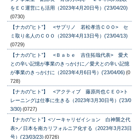
をＥＣ運営にも活用（2023年4月20日号）('23/04/20)
(0730)
【ナカの”ヒト”】 <サプリノ 若松孝浩ＣＯＯ> セ
ミ取り名人のＣＯＯ（2023年4月13日号）('23/04/13)
(0729)
【ナカの”ヒト”】 <Ｂａｂｅ 吉住拓哉代表> 愛犬
との辛い記憶が事業のきっかけに／愛犬との辛い記憶
が事業のきっかけに（2023年4月6日号）('23/04/06)
(0
728)
【ナカの”ヒト”】 <アクティブ 藤原尚也ＣＥＯ>ト
レーニングは仕事に生きる（2023年3月30日号）('23/0
3/30)
(0727)
【ナカの”ヒト”】<ソーキャリゼイション 白神襲之代
表>／日本を南カリフォルニア化する（2023年3月23日
号）('23/03/23)
(0726)