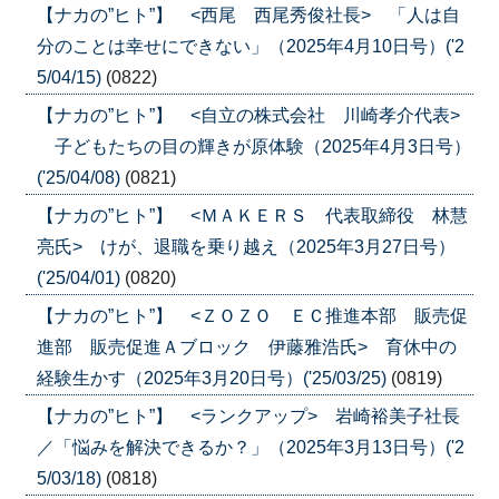
【ナカの”ヒト”】 <西尾 西尾秀俊社長> 「人は自
分のことは幸せにできない」（2025年4月10日号）('2
5/04/15)
(0822)
【ナカの”ヒト”】 <自立の株式会社 川崎孝介代表>
子どもたちの目の輝きが原体験（2025年4月3日号）
('25/04/08)
(0821)
【ナカの”ヒト”】 <ＭＡＫＥＲＳ 代表取締役 林慧
亮氏> けが、退職を乗り越え（2025年3月27日号）
('25/04/01)
(0820)
【ナカの”ヒト”】 <ＺＯＺＯ ＥＣ推進本部 販売促
進部 販売促進Ａブロック 伊藤雅浩氏> 育休中の
経験生かす（2025年3月20日号）('25/03/25)
(0819)
【ナカの”ヒト”】 <ランクアップ> 岩崎裕美子社長
／「悩みを解決できるか？」（2025年3月13日号）('2
5/03/18)
(0818)