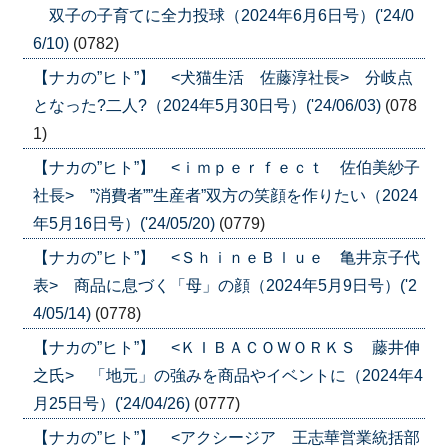
双子の子育てに全力投球（2024年6月6日号）('24/0
6/10)
(0782)
【ナカの”ヒト”】 <犬猫生活 佐藤淳社長> 分岐点
となった?二人?（2024年5月30日号）('24/06/03)
(078
1)
【ナカの”ヒト”】 <ｉｍｐｅｒｆｅｃｔ 佐伯美紗子
社長> ”消費者””生産者”双方の笑顔を作りたい（2024
年5月16日号）('24/05/20)
(0779)
【ナカの”ヒト”】 <ＳｈｉｎｅＢｌｕｅ 亀井京子代
表> 商品に息づく「母」の顔（2024年5月9日号）('2
4/05/14)
(0778)
【ナカの”ヒト”】 <ＫＩＢＡＣＯＷＯＲＫＳ 藤井伸
之氏> 「地元」の強みを商品やイベントに（2024年4
月25日号）('24/04/26)
(0777)
【ナカの”ヒト”】 <アクシージア 王志華営業統括部