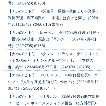
号）('24/07/23)
(0788)
【ナカの”ヒト”】 <関家具 通販事業部ＥＣ事業課・
課長代理 岩下靖氏> 「未達」は負けと同じ（2024
年7月11日号）('24/07/16)
(0787)
【ナカの”ヒト”】 <レーベン 高部篤代表取締役社長>
横浜の発明家、原点は「耳かき」（2024年7月4日
号）('24/07/08)
(0786)
【ナカの”ヒト”】 <クレタ・シラキス デミトリ・シ
ラキス代表> ギリシャのルーツ生かし、「本物の
食」残す（2024年6月27日号）('24/07/01)
(0785)
【ナカの”ヒト”】 <ＣＥＮＳＥ 中村好昌社長> エ
ジプトで人生を変える”香り”に出会った（2024年6月2
0日号）('24/06/25)
(0784 )
【ナカの”ヒト”】 <ミルボン 取締役経営戦略本部長
コーセーミルボンコスメティクス担当 緒方博行氏>