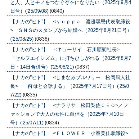
と人、人とモノをつなぐ存在になりたい（2025年9月4
日号）('25/09/08)
(0840)
【ナカの”ヒト”】 <ｙｕｐｐａ 渡邊尋思代表取締役
> ＳＮＳのスタンプから結婚へ（2025年8月21日号）
('25/08/25)
(0838)
【ナカの”ヒト”】 <キューサイ 石川順朗社長>
「セルフエイジズム」に打ちひしがれる（2025年8月7
日・14日合併号）('25/08/21)
(0837)
【ナカの”ヒト”】 <しまなみブルワリー 松岡風人社
長> 「酵母と会話する」（2025年7月17日号）('25/0
7/22)
(0835)
【ナカの”ヒト”】 <ナラリサ 松田梨佐ＣＥＯ>／フ
ァッションで大人の女性に自信を（2025年7月10日
号）('25/07/11)
(0834)
【ナカの”ヒト”】 <ＦＬＯＷＥＲ 小室美佳取締役>