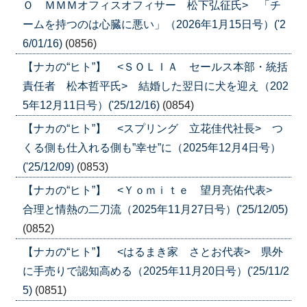
Ｏ ＭＭＭオフィスオフィサー 松下弘征氏> 「チ
ームを持つのは心臓に悪い」（2026年1月15日号）('2
6/01/16)
(0856)
【ナカの“ヒト”】 <ＳＯＬＩＡ セールス本部・統括
責任者 松本哲平氏> 結婚した翌日に犬を迎え（202
5年12月11日号）('25/12/16)
(0854)
【ナカの“ヒト”】 <スプリング 立花佳代社長> つ
くる側も仕入れる側も”幸せ”に（2025年12月4日号）
('25/12/09)
(0853)
【ナカの“ヒト”】 <Ｙｏｍｉｔｅ 望月亮佑代表>
合理と情熱の二刀流（2025年11月27日号）('25/12/05)
(0852)
【ナカの“ヒト”】 <はるまき家 さとお代表> 県外
に手売りで認知高める（2025年11月20日号）('25/11/2
5)
(0851)