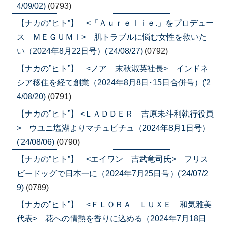
4/09/02)
(0793)
【ナカの”ヒト”】 <「Ａｕｒｅｌｉｅ.」をプロデュー
ス ＭＥＧＵＭＩ> 肌トラブルに悩む女性を救いた
い（2024年8月22日号）('24/08/27)
(0792)
【ナカの”ヒト”】 <ノア 末秋淑英社長> インドネ
シア移住を経て創業（2024年8月8日･15日合併号）('2
4/08/20)
(0791)
【ナカの”ヒト”】 <ＬＡＤＤＥＲ 吉原未斗利執行役員
> ウユニ塩湖よりマチュピチュ（2024年8月1日号）
('24/08/06)
(0790)
【ナカの”ヒト”】 <エイワン 吉武竜司氏> フリス
ビードッグで日本一に（2024年7月25日号）('24/07/2
9)
(0789)
【ナカの”ヒト”】 <ＦＬＯＲＡ ＬＵＸＥ 和気雅美
代表> 花への情熱を香りに込める（2024年7月18日