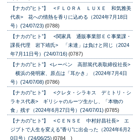
【ナカの”ヒト”】 <ＦＬＯＲＡ ＬＵＸＥ 和気雅美
代表> 花への情熱を香りに込める（2024年7月18日
号）('24/07/23)
(0788)
【ナカの”ヒト”】 <関家具 通販事業部ＥＣ事業課・
課長代理 岩下靖氏> 「未達」は負けと同じ（2024
年7月11日号）('24/07/16)
(0787)
【ナカの”ヒト”】 <レーベン 高部篤代表取締役社長>
横浜の発明家、原点は「耳かき」（2024年7月4日
号）('24/07/08)
(0786)
【ナカの”ヒト”】 <クレタ・シラキス デミトリ・シ
ラキス代表> ギリシャのルーツ生かし、「本物の
食」残す（2024年6月27日号）('24/07/01)
(0785)
【ナカの”ヒト”】 <ＣＥＮＳＥ 中村好昌社長> エ
ジプトで人生を変える”香り”に出会った（2024年6月2
0日号）('24/06/25)
(0784 )