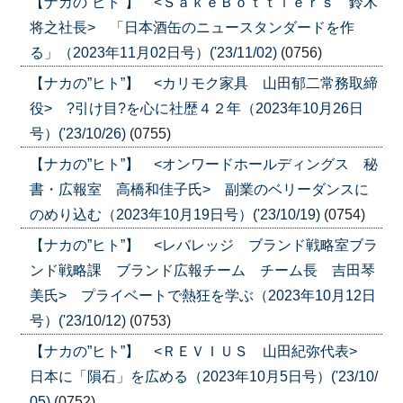
【ナカの”ヒト”】 <ＳａｋｅＢｏｔｔｌｅｒｓ 鈴木
将之社長> 「日本酒缶のニュースタンダードを作
る」（2023年11月02日号）('23/11/02)
(0756)
【ナカの”ヒト”】 <カリモク家具 山田郁二常務取締
役> ?引け目?を心に社歴４２年（2023年10月26日
号）('23/10/26)
(0755)
【ナカの”ヒト”】 <オンワードホールディングス 秘
書・広報室 高橋和佳子氏> 副業のベリーダンスに
のめり込む（2023年10月19日号）('23/10/19)
(0754)
【ナカの”ヒト”】 <レバレッジ ブランド戦略室ブラ
ンド戦略課 ブランド広報チーム チーム長 吉田琴
美氏> プライベートで熱狂を学ぶ（2023年10月12日
号）('23/10/12)
(0753)
【ナカの”ヒト”】 <ＲＥＶＩＵＳ 山田紀弥代表>
日本に「隕石」を広める（2023年10月5日号）('23/10/
05)
(0752)