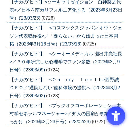
【ナカの”ヒト”】<ソーキャリゼイション 白神襲之代
表>／日本を南カリフォルニア化する（2023年3月23日
号）('23/03/23)
(0726)
【ナカの”ヒト”】 <コスマックスジャパン オウ・ジェ
ソン代表取締役>／「要らない」から始まった日本開
拓（2023年3月16日号）('23/03/16)
(0725)
【ナカの”ヒト”】 <シーオーメディカル 瀬出井亮社長
>／３０年研究した心理学でファン多数（2023年3月9
日号）('23/03/09)
(0724)
【ナカの”ヒト”】 <Ｏｈ ｍｙ ｔｅｅｔｈ>西野誠
ＣＥＯ／”通院しない”歯科体験の提供へ（2023年3月2
日号）('23/03/02)
(0723)
【ナカの”ヒト”】 <ブックオフコーポレーション 木
村学ゼネラルマネージャー>／知人の困窮が事業のき
っかけ（2023年2月23日号）('23/02/23)
(0722)