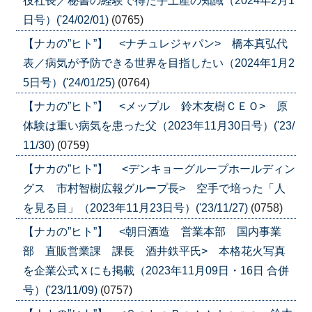
役社長／秘書の経験で得た手土産の知識（2024年2月1
日号）('24/02/01)
(0765)
【ナカの”ヒト”】 <ナチュレジャパン> 橋本真弘代
表／病気が予防できる世界を目指したい（2024年1月2
5日号）('24/01/25)
(0764)
【ナカの”ヒト”】 <メップル 鈴木友樹ＣＥＯ> 原
体験は重い病気を患った父（2023年11月30日号）('23/
11/30)
(0759)
【ナカの”ヒト”】 <デンキョーグループホールディン
グス 市村智樹広報グループ長> 空手で培った「人
を見る目」（2023年11月23日号）('23/11/27)
(0758)
【ナカの”ヒト”】 <朝日酒造 営業本部 国内事業
部 直販営業課 課長 酒井鉄平氏> 本格花火写真
を企業公式Ｘにも掲載（2023年11月09日・16日 合併
号）('23/11/09)
(0757)