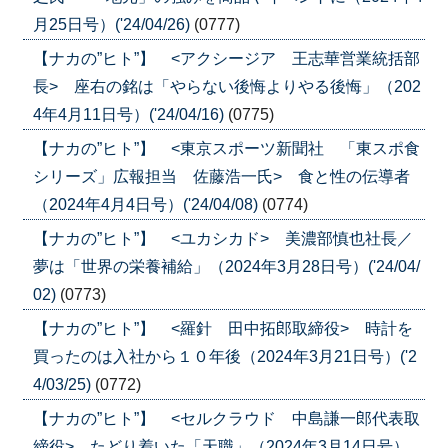
月25日号）('24/04/26)
(0777)
【ナカの”ヒト”】 <アクシージア 王志華営業統括部
長> 座右の銘は「やらない後悔よりやる後悔」（202
4年4月11日号）('24/04/16)
(0775)
【ナカの”ヒト”】 <東京スポーツ新聞社 「東スポ食
シリーズ」広報担当 佐藤浩一氏> 食と性の伝導者
（2024年4月4日号）('24/04/08)
(0774)
【ナカの”ヒト”】 <ユカシカド> 美濃部慎也社長／
夢は「世界の栄養補給」（2024年3月28日号）('24/04/
02)
(0773)
【ナカの”ヒト”】 <羅針 田中拓郎取締役> 時計を
買ったのは入社から１０年後（2024年3月21日号）('2
4/03/25)
(0772)
【ナカの”ヒト”】 <セルクラウド 中島謙一郎代表取
締役> たどり着いた「天職」（2024年3月14日号）