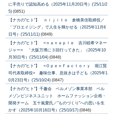
に手売りで認知高める（2025年11月20日号）('25/11/2
5)
(0851)
【ナカの“ヒト”】 ｎｉｊｉｔｏ 倉橋美佳取締役／
「プロエイジング」で人生を輝かせる（2025年11月6
日号）('25/11/11)
(0849)
【ナカの”ヒト”】 <ｎａｎａｐｌｅ 吉川睦希マネー
ジャー> 「大阪万博に３回行ってきた」（2025年10
月30日号）('25/11/04)
(0848)
【ナカの”ヒト”】 <ＯｐｅｎＦａｃｔｏｒｙ 堀江賢
司代表取締役> 趣味仕事、息抜きは子ども（2025年1
0月23日号）('25/10/24)
(0847)
【ナカの”ヒト”】千趣会 ベルメゾン事業本部 ベル
メゾンビジネスユニット ホームファッション企画・
開発チーム 五十嵐愛氏／”ものづくり”への思いを生
かす（2025年10月16日号）('25/10/17)
(0846)