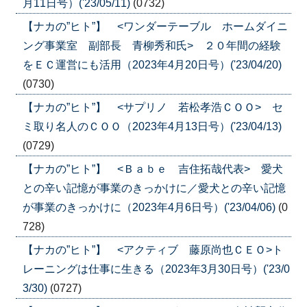
月11日号）('23/05/11)
(0732)
【ナカの”ヒト”】 <ワンダーテーブル ホームダイニ
ング事業室 副部長 青柳秀和氏> ２０年間の経験
をＥＣ運営にも活用（2023年4月20日号）('23/04/20)
(0730)
【ナカの”ヒト”】 <サプリノ 若松孝浩ＣＯＯ> セ
ミ取り名人のＣＯＯ（2023年4月13日号）('23/04/13)
(0729)
【ナカの”ヒト”】 <Ｂａｂｅ 吉住拓哉代表> 愛犬
との辛い記憶が事業のきっかけに／愛犬との辛い記憶
が事業のきっかけに（2023年4月6日号）('23/04/06)
(0
728)
【ナカの”ヒト”】 <アクティブ 藤原尚也ＣＥＯ>ト
レーニングは仕事に生きる（2023年3月30日号）('23/0
3/30)
(0727)