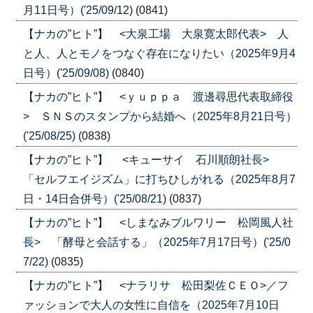
月11日号）('25/09/12)
(0841)
【ナカの”ヒト”】 <大泉工場 大泉寛太郎代表> 人
と人、人とモノをつなぐ存在になりたい（2025年9月4
日号）('25/09/08)
(0840)
【ナカの”ヒト”】 <ｙｕｐｐａ 渡邊尋思代表取締役
> ＳＮＳのスタンプから結婚へ（2025年8月21日号）
('25/08/25)
(0838)
【ナカの”ヒト”】 <キューサイ 石川順朗社長>
「セルフエイジズム」に打ちひしがれる（2025年8月7
日・14日合併号）('25/08/21)
(0837)
【ナカの”ヒト”】 <しまなみブルワリー 松岡風人社
長> 「酵母と会話する」（2025年7月17日号）('25/0
7/22)
(0835)
【ナカの”ヒト”】 <ナラリサ 松田梨佐ＣＥＯ>／フ
ァッションで大人の女性に自信を（2025年7月10日