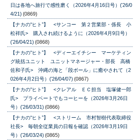
日は各地へ旅行で感性磨く（2026年4月16日号）('26/0
4/21)
(0869)
【ナカの“ヒト”】 <サンコー 第２営業部・係長 小
松祥氏> 購入され続けるように（2026年4月9日号）
('26/04/21)
(0868)
【ナカの“ヒト”】 <ディーエイチシー マーケティン
グ統括ユニット ユニットマネージャー・部長 高橋
佐和子氏> 沖縄の海と「段ボール」に癒やされて（2
026年4月2日号）('26/04/07)
(0867)
【ナカの“ヒト”】 <クレアル ＥＣ担当 塩塚健一郎
氏> プライベートでもコーヒーを（2026年3月26日
号）('26/03/31)
(0866)
【ナカの“ヒト”】 <ストリーム 市村智樹代表取締役
社長> 毎朝全従業員の日報を確認（2026年3月19日
号）('26/03/24)
(0865)