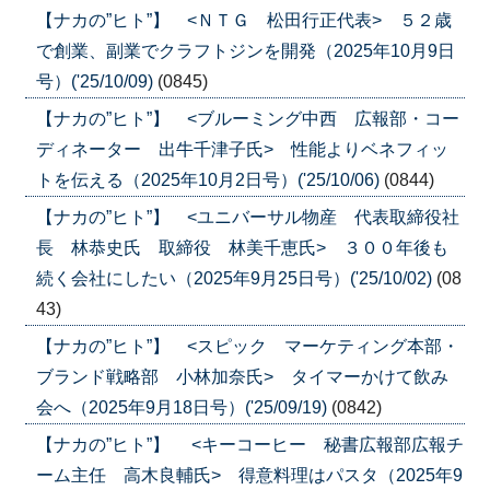
【ナカの”ヒト”】 <ＮＴＧ 松田行正代表> ５２歳
で創業、副業でクラフトジンを開発（2025年10月9日
号）('25/10/09)
(0845)
【ナカの”ヒト”】 <ブルーミング中西 広報部・コー
ディネーター 出牛千津子氏> 性能よりベネフィッ
トを伝える（2025年10月2日号）('25/10/06)
(0844)
【ナカの”ヒト”】 <ユニバーサル物産 代表取締役社
長 林恭史氏 取締役 林美千恵氏> ３００年後も
続く会社にしたい（2025年9月25日号）('25/10/02)
(08
43)
【ナカの”ヒト”】 <スピック マーケティング本部・
ブランド戦略部 小林加奈氏> タイマーかけて飲み
会へ（2025年9月18日号）('25/09/19)
(0842)
【ナカの”ヒト”】 <キーコーヒー 秘書広報部広報チ
ーム主任 高木良輔氏> 得意料理はパスタ（2025年9