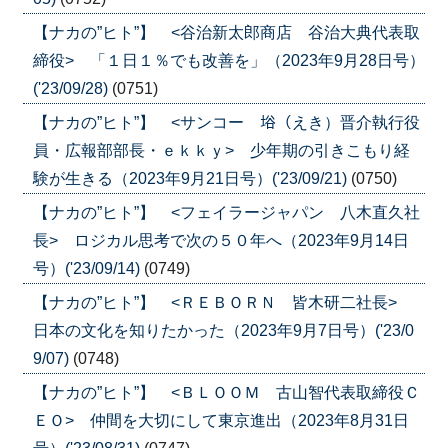
【ナカの”ヒト”】 <谷治新太郎商店 谷治大典代表取
締役> 「１日１％でも改善を」（2023年9月28日号）
('23/09/28)
(0751)
【ナカの”ヒト”】 <サンコー 﨏（えき）晋介執行役
員・広報部部長・ｅｋｋｙ> 少年期の引きこもり経
験が生きる（2023年9月21日号）('23/09/21)
(0750)
【ナカの”ヒト”】 <フェイラージャパン 八木直久社
長> ロジカル思考で次の５０年へ（2023年9月14日
号）('23/09/14)
(0749)
【ナカの”ヒト”】 <ＲＥＢＯＲＮ 皆木研二社長>
日本の文化を知りたかった（2023年9月7日号）('23/0
9/07)
(0748)
【ナカの”ヒト”】 <ＢＬＯＯＭ 古山智代表取締役Ｃ
ＥＯ> 仲間を大切にして東京進出（2023年8月31日