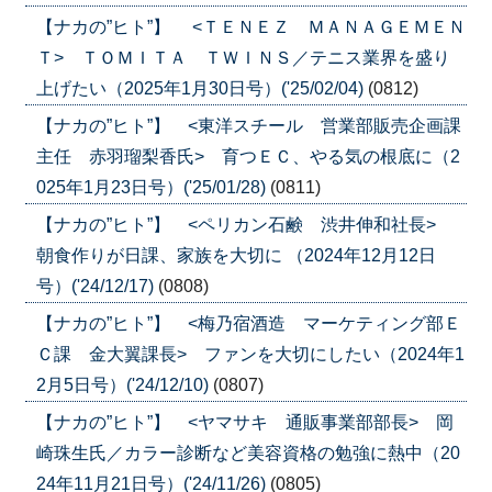
【ナカの”ヒト”】 <ＴＥＮＥＺ ＭＡＮＡＧＥＭＥＮ
Ｔ> ＴＯＭＩＴＡ ＴＷＩＮＳ／テニス業界を盛り
上げたい（2025年1月30日号）('25/02/04)
(0812)
【ナカの”ヒト”】 <東洋スチール 営業部販売企画課
主任 赤羽瑠梨香氏> 育つＥＣ、やる気の根底に（2
025年1月23日号）('25/01/28)
(0811)
【ナカの”ヒト”】 <ペリカン石鹸 渋井伸和社長>
朝食作りが日課、家族を大切に （2024年12月12日
号）('24/12/17)
(0808)
【ナカの”ヒト”】 <梅乃宿酒造 マーケティング部Ｅ
Ｃ課 金大翼課長> ファンを大切にしたい（2024年1
2月5日号）('24/12/10)
(0807)
【ナカの”ヒト”】 <ヤマサキ 通販事業部部長> 岡
崎珠生氏／カラー診断など美容資格の勉強に熱中（20
24年11月21日号）('24/11/26)
(0805)