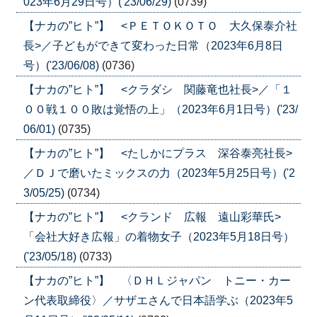
023年6月29日号）('23/06/29)
(0739)
【ナカの”ヒト”】 <ＰＥＴＯＫＯＴＯ 大久保泰介社
長>／子どもができて変わった日常（2023年6月8日
号）('23/06/08)
(0736)
【ナカの”ヒト”】 <クラダシ 関藤竜也社長>／「１
００戦１００敗は覚悟の上」（2023年6月1日号）('23/
06/01)
(0735)
【ナカの”ヒト”】 <たしかにプラス 深谷泰亮社長>
／ＤＪで磨いたミックスの力（2023年5月25日号）('2
3/05/25)
(0734)
【ナカの”ヒト”】 <クランド 広報 遠山彩華氏>
「会社大好き広報」の着物女子（2023年5月18日号）
('23/05/18)
(0733)
【ナカの”ヒト”】 〈ＤＨＬジャパン トニー・カー
ン代表取締役〉／サザエさんで日本語学ぶ（2023年5