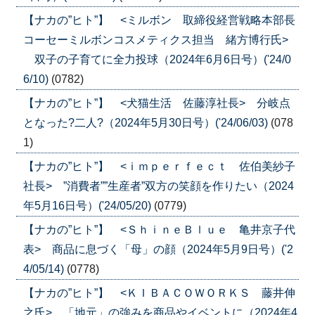
【ナカの”ヒト”】 <ミルボン 取締役経営戦略本部長
コーセーミルボンコスメティクス担当 緒方博行氏>
双子の子育てに全力投球（2024年6月6日号）('24/0
6/10)
(0782)
【ナカの”ヒト”】 <犬猫生活 佐藤淳社長> 分岐点
となった?二人?（2024年5月30日号）('24/06/03)
(078
1)
【ナカの”ヒト”】 <ｉｍｐｅｒｆｅｃｔ 佐伯美紗子
社長> ”消費者””生産者”双方の笑顔を作りたい（2024
年5月16日号）('24/05/20)
(0779)
【ナカの”ヒト”】 <ＳｈｉｎｅＢｌｕｅ 亀井京子代
表> 商品に息づく「母」の顔（2024年5月9日号）('2
4/05/14)
(0778)
【ナカの”ヒト”】 <ＫＩＢＡＣＯＷＯＲＫＳ 藤井伸
之氏> 「地元」の強みを商品やイベントに（2024年4