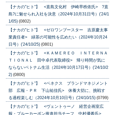
【ナカの”ヒト”】 <直島文化村 伊崎早秩依氏> ?直
島?に魅せられ入社を決意（2024年10月31日号）('24/1
1/05)
(0802)
【ナカの”ヒト”】 <ゼロワンブースター 吉原慶太事
業責任者> 緑茶の可能性を広めたい（2024年10月24
日号）('24/10/25)
(0801)
【ナカの”ヒト”】 <ＫＡＭＥＲＥＯ ＩＮＴＥＲＮＡ
ＴＩＯＮＡＬ 田中卓代表取締役> 帰り時間が気に
ならないベトナム生活（2024年10月17日号）('24/10/2
2)
(0800)
【ナカの”ヒト”】 <ベネクス ブランドマネジメント
部 広報・ＰＲ 下山祐佳氏> 休養大切に、挑戦す
る過程楽しむ（2024年10月10日号）('24/10/15)
(0799)
【ナカの”ヒト”】 <ヴェントゥーノ 経営企画室広
報・ブルーカーボン推進担当チーフ 中村優希氏>