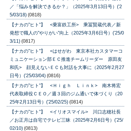
／「悩みを解決できるか？」（2025年3月13日号）('2
5/03/18)
(0818)
【ナカの”ヒト”】 <乗富鉄工所> 乘冨賢蔵代表／新
発想で職人の”やりがい”向上（2025年3月6日号）('25/0
3/11)
(0817)
【ナカの”ヒト”】 <はせがわ 東京本社カスタマーコ
ミュニケーション部ＥＣ推進チームリーダー 原田友
和氏> 顔見えないＥＣも対話を大事に（2025年2月27
日号）('25/03/04)
(0816)
【ナカの”ヒト”】 <Ｈｉｇｈ Ｌｉｎｋ> 南木将宏
代表取締役ＣＥＯ／週３回のジム通いで体づくり（20
25年2月13日号）('25/02/25)
(0814)
【ナカの”ヒト”】 <イリオスマイル> 川口志穂社長
／お正月は自宅でテレビ三昧（2025年2月6日号）('25/
02/10)
(0813)