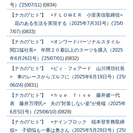
号）('25/07/11)
(0834)
【ナカの”ヒト”】 <ＦＬＯＷＥＲ 小室美佳取締役>
花のある生活を実現する（2025年7月3日号）('25/0
7/07)
(0833)
【ナカの”ヒト”】 <オンワードパーソナルスタイル
関口猛社長> 年間２０着以上のスーツを購入（2025
年6月26日号）('25/07/01)
(0832)
【ナカの”ヒト”】 <ビィ・フォアード 山川博功社長
> 車のレースからゴルフに（2025年6月19日号）('25/
06/24)
(0831)
【ナカの”ヒト”】 <ｈｕｅ ｆｉｖｅ 藤井健一代
表 藤井万理氏> 夫の”対策しない姿”が発端（2025年
6月5日号）('25/06/10)
(0829)
【ナカの”ヒト”】 <ナインブロック 稲本登常務取締
役> 子煩悩も一番は奥さん（2025年5月29日号）('25/