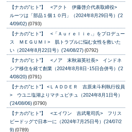
【ナカの”ヒト”】 <アクト 伊藤啓介代表取締役>
ルーツは「部品１個１０円」（2024年8月29日号）('2
4/09/02)
(0793)
【ナカの”ヒト”】 <「Ａｕｒｅｌｉｅ.」をプロデュー
ス ＭＥＧＵＭＩ> 肌トラブルに悩む女性を救いた
い（2024年8月22日号）('24/08/27)
(0792)
【ナカの”ヒト”】 <ノア 末秋淑英社長> インドネ
シア移住を経て創業（2024年8月8日･15日合併号）('2
4/08/20)
(0791)
【ナカの”ヒト”】 <ＬＡＤＤＥＲ 吉原未斗利執行役員
> ウユニ塩湖よりマチュピチュ（2024年8月1日号）
('24/08/06)
(0790)
【ナカの”ヒト”】 <エイワン 吉武竜司氏> フリス
ビードッグで日本一に（2024年7月25日号）('24/07/2
9)
(0789)