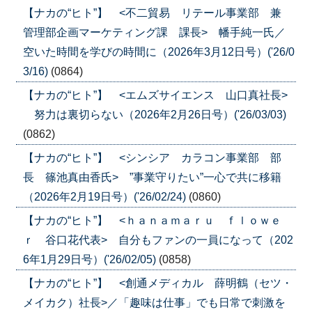
【ナカの“ヒト”】 <不二貿易 リテール事業部 兼
管理部企画マーケティング課 課長> 幡手純一氏／
空いた時間を学びの時間に（2026年3月12日号）('26/0
3/16)
(0864)
【ナカの“ヒト”】 <エムズサイエンス 山口真社長>
努力は裏切らない（2026年2月26日号）('26/03/03)
(0862)
【ナカの“ヒト”】 <シンシア カラコン事業部 部
長 篠池真由香氏> ”事業守りたい”一心で共に移籍
（2026年2月19日号）('26/02/24)
(0860)
【ナカの“ヒト”】 <ｈａｎａｍａｒｕ ｆｌｏｗｅ
ｒ 谷口花代表> 自分もファンの一員になって（202
6年1月29日号）('26/02/05)
(0858)
【ナカの“ヒト”】 <創通メディカル 薛明鶴（セツ・
メイカク）社長>／「趣味は仕事」でも日常で刺激を