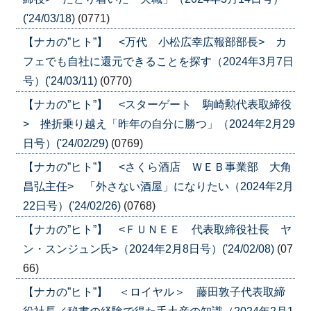
('24/03/18)
(0771)
【ナカの”ヒト”】 <万代 小松広幸広報部部長> カ
フェでも自社に還元できることを探す（2024年3月7日
号）('24/03/11)
(0770)
【ナカの”ヒト”】 <スターゲート 駒崎勲代表取締役
> 挫折乗り越え「昨年の自分に勝つ」（2024年2月29
日号）('24/02/29)
(0769)
【ナカの”ヒト”】 <さくら酒店 ＷＥＢ事業部 大角
昌弘主任> 「外さない酒屋」になりたい（2024年2月
22日号）('24/02/26)
(0768)
【ナカの”ヒト”】 <ＦＵＮＥＥ 代表取締役社長 ヤ
ン・スンジュン氏>（2024年2月8日号）('24/02/08)
(07
66)
【ナカの”ヒト”】 ＜ロイヤル＞ 藤田敦子代表取締