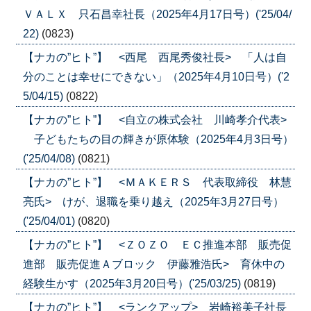
ＶＡＬＸ 只石昌幸社長（2025年4月17日号）('25/04/
22)
(0823)
【ナカの”ヒト”】 <西尾 西尾秀俊社長> 「人は自
分のことは幸せにできない」（2025年4月10日号）('2
5/04/15)
(0822)
【ナカの”ヒト”】 <自立の株式会社 川崎孝介代表>
子どもたちの目の輝きが原体験（2025年4月3日号）
('25/04/08)
(0821)
【ナカの”ヒト”】 <ＭＡＫＥＲＳ 代表取締役 林慧
亮氏> けが、退職を乗り越え（2025年3月27日号）
('25/04/01)
(0820)
【ナカの”ヒト”】 <ＺＯＺＯ ＥＣ推進本部 販売促
進部 販売促進Ａブロック 伊藤雅浩氏> 育休中の
経験生かす（2025年3月20日号）('25/03/25)
(0819)
【ナカの”ヒト”】 <ランクアップ> 岩崎裕美子社長