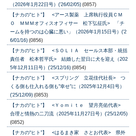
（2026年1月22日号）('26/02/05)
(0857)
【ナカの“ヒト”】 <アース製薬 上席執行役員ＣＭ
Ｏ ＭＭＭオフィスオフィサー 松下弘征氏> 「チ
ームを持つのは心臓に悪い」（2026年1月15日号）('2
6/01/16)
(0856)
【ナカの“ヒト”】 <ＳＯＬＩＡ セールス本部・統括
責任者 松本哲平氏> 結婚した翌日に犬を迎え（202
5年12月11日号）('25/12/16)
(0854)
【ナカの“ヒト”】 <スプリング 立花佳代社長> つ
くる側も仕入れる側も”幸せ”に（2025年12月4日号）
('25/12/09)
(0853)
【ナカの“ヒト”】 <Ｙｏｍｉｔｅ 望月亮佑代表>
合理と情熱の二刀流（2025年11月27日号）('25/12/05)
(0852)
【ナカの“ヒト”】 <はるまき家 さとお代表> 県外