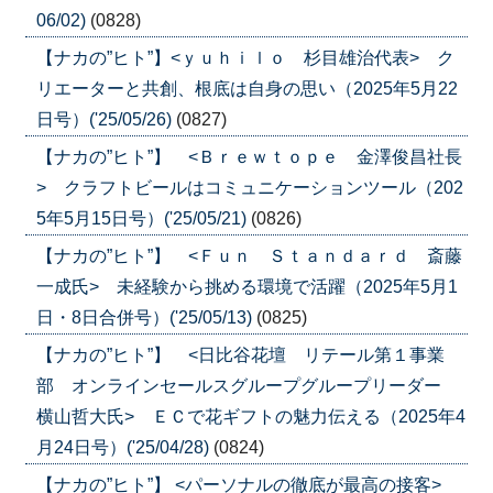
06/02)
(0828)
【ナカの”ヒト”】<ｙｕｈｉｌｏ 杉目雄治代表> ク
リエーターと共創、根底は自身の思い（2025年5月22
日号）('25/05/26)
(0827)
【ナカの”ヒト”】 <Ｂｒｅｗｔｏｐｅ 金澤俊昌社長
> クラフトビールはコミュニケーションツール（202
5年5月15日号）('25/05/21)
(0826)
【ナカの”ヒト”】 <Ｆｕｎ Ｓｔａｎｄａｒｄ 斎藤
一成氏> 未経験から挑める環境で活躍（2025年5月1
日・8日合併号）('25/05/13)
(0825)
【ナカの”ヒト”】 <日比谷花壇 リテール第１事業
部 オンラインセールスグループグループリーダー
横山哲大氏> ＥＣで花ギフトの魅力伝える（2025年4
月24日号）('25/04/28)
(0824)
【ナカの”ヒト”】 <パーソナルの徹底が最高の接客>