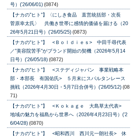
号）('26/06/01)
(0874)
【ナカの”ヒト”】〈にしき食品 直営統括部・次長
菅原幸太氏〉 共働き世帯に感情的価値を届ける（20
26年5月21日号）('26/05/25)
(0873)
【ナカの“ヒト”】 <Ｂｏｌｄｉｅｓ> 中田千尋代表
／”美容院苦手”がブランド開始の契機（2026年5月14
日号）('26/05/18)
(0872)
【ナカの“ヒト”】 <ステディジャパン 事業戦略本
部・本部長 有国佑氏> ５月末にスパルタンレース
挑戦（2026年4月30日・5月7日合併号）('26/05/12)
(08
71)
【ナカの“ヒト”】 <Ｋｏｋａｇｅ 大島草太代表>
地域の魅力を福島から世界へ（2026年4月23日号）('2
6/04/28)
(0870)
【ナカの“ヒト”】 <昭和西川 西川元一朗社長> 休