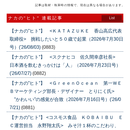
記事は取材・執筆時の情報で、現在は異なる場合があります。
ナカの”ヒト” 連載記事
List
【ナカの”ヒト”】 <ＫＡＴＡＺＵＫＥ 香山高広代表
取締役> 挑戦したいと５０歳で起業（2026年7月30日
号）('26/08/03)
(0883)
【ナカの”ヒト”】 <スクナヒコ 佐久間幸彦社長>
日本酒を飲むきっかけは「人」（2026年7月23日号）
('26/07/27)
(0882)
【ナカの”ヒト”】 <ＧｒｅｅｎＯｃｅａｎ 第一ＷＥ
Ｂマーケティング部長・デザイナー とりにく氏>
”かわいい”の感覚が合致（2026年7月16日号）('26/0
7/21)
(0881)
【ナカの”ヒト”】 <コスモス食品 ＫＯＢＡＩＢＵ Ｅ
Ｃ運営担当 永野翔太氏> みそ汁１杯のこだわり、