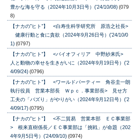
豊かな海を守る（2024年10月3日号）('24/10/08)
(079
8)
【ナカの”ヒト”】 <白寿生科学研究所 原浩之社長>
健康行動と食に貪欲（2024年9月26日号）('24/10/0
1)
(0797)
【ナカの”ヒト”】 <バイオフィリア 中野紗来氏>
人と動物の幸せを生きがいに（2024年9月19日号）('2
4/09/24)
(0796)
【ナカの”ヒト”】 <ワールドパーティー 角谷圭一朗
執行役員 営業本部長 Ｗｐｃ．事業部長> 見せ方
工夫の「バズり」がやりがい（2024年9月12日号）('2
4/09/17)
(0795)
【ナカの”ヒト”】 <不二貿易 営業本部 ＥＣ事業部
> 根来直樹係長／ＥＣ事業部は「挑戦」が命題（202
4年9月5日号）('24/09/10)
(0974)