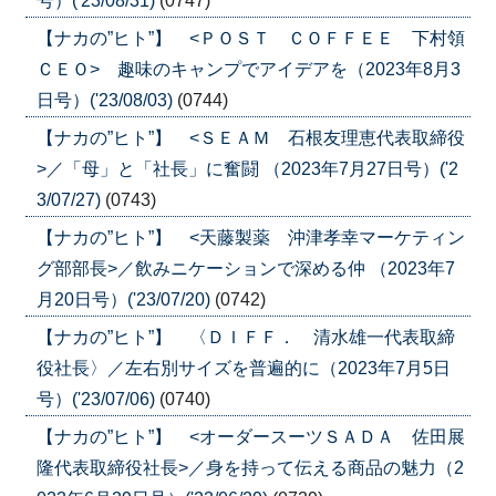
号）('23/08/31)
(0747)
【ナカの”ヒト”】 <ＰＯＳＴ ＣＯＦＦＥＥ 下村領
ＣＥＯ> 趣味のキャンプでアイデアを（2023年8月3
日号）('23/08/03)
(0744)
【ナカの”ヒト”】 <ＳＥＡＭ 石根友理恵代表取締役
>／「母」と「社長」に奮闘 （2023年7月27日号）('2
3/07/27)
(0743)
【ナカの”ヒト”】 <天藤製薬 沖津孝幸マーケティン
グ部部長>／飲みニケーションで深める仲 （2023年7
月20日号）('23/07/20)
(0742)
【ナカの”ヒト”】 〈ＤＩＦＦ． 清水雄一代表取締
役社長〉／左右別サイズを普遍的に（2023年7月5日
号）('23/07/06)
(0740)
【ナカの”ヒト”】 <オーダースーツＳＡＤＡ 佐田展
隆代表取締役社長>／身を持って伝える商品の魅力（2