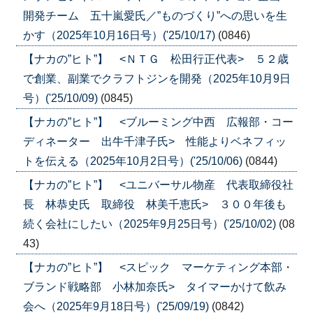
開発チーム 五十嵐愛氏／”ものづくり”への思いを生
かす（2025年10月16日号）('25/10/17)
(0846)
【ナカの”ヒト”】 <ＮＴＧ 松田行正代表> ５２歳
で創業、副業でクラフトジンを開発（2025年10月9日
号）('25/10/09)
(0845)
【ナカの”ヒト”】 <ブルーミング中西 広報部・コー
ディネーター 出牛千津子氏> 性能よりベネフィッ
トを伝える（2025年10月2日号）('25/10/06)
(0844)
【ナカの”ヒト”】 <ユニバーサル物産 代表取締役社
長 林恭史氏 取締役 林美千恵氏> ３００年後も
続く会社にしたい（2025年9月25日号）('25/10/02)
(08
43)
【ナカの”ヒト”】 <スピック マーケティング本部・
ブランド戦略部 小林加奈氏> タイマーかけて飲み
会へ（2025年9月18日号）('25/09/19)
(0842)