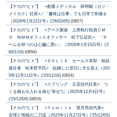
【ナカの“ヒト”】 <創通メディカル 薛明鶴（セツ・
メイカク）社長>／「趣味は仕事」でも日常で刺激を
（2026年1月22日号）('26/02/05)
(0857)
【ナカの“ヒト”】 <アース製薬 上席執行役員ＣＭ
Ｏ ＭＭＭオフィスオフィサー 松下弘征氏> 「チ
ームを持つのは心臓に悪い」（2026年1月15日号）('2
6/01/16)
(0856)
【ナカの“ヒト”】 <ＳＯＬＩＡ セールス本部・統括
責任者 松本哲平氏> 結婚した翌日に犬を迎え（202
5年12月11日号）('25/12/16)
(0854)
【ナカの“ヒト”】 <スプリング 立花佳代社長> つ
くる側も仕入れる側も”幸せ”に（2025年12月4日号）
('25/12/09)
(0853)
【ナカの“ヒト”】 <Ｙｏｍｉｔｅ 望月亮佑代表>
合理と情熱の二刀流（2025年11月27日号）('25/12/05)