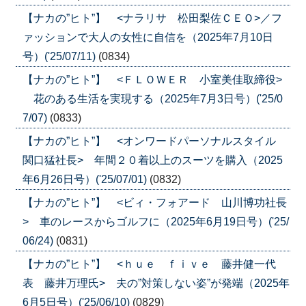
【ナカの”ヒト”】 <ナラリサ 松田梨佐ＣＥＯ>／フ
ァッションで大人の女性に自信を（2025年7月10日
号）('25/07/11)
(0834)
【ナカの”ヒト”】 <ＦＬＯＷＥＲ 小室美佳取締役>
花のある生活を実現する（2025年7月3日号）('25/0
7/07)
(0833)
【ナカの”ヒト”】 <オンワードパーソナルスタイル
関口猛社長> 年間２０着以上のスーツを購入（2025
年6月26日号）('25/07/01)
(0832)
【ナカの”ヒト”】 <ビィ・フォアード 山川博功社長
> 車のレースからゴルフに（2025年6月19日号）('25/
06/24)
(0831)
【ナカの”ヒト”】 <ｈｕｅ ｆｉｖｅ 藤井健一代
表 藤井万理氏> 夫の”対策しない姿”が発端（2025年
6月5日号）('25/06/10)
(0829)