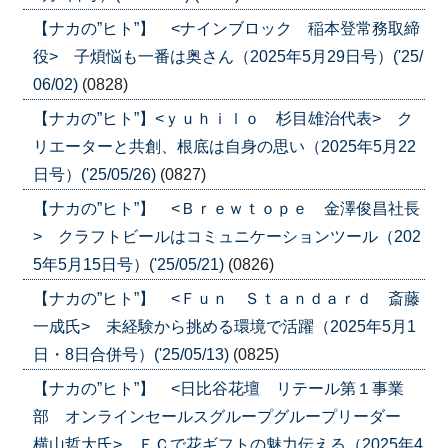
【ナカの”ヒト”】 <ナインブロック 稲本登常務取締
役> 子煩悩も一番は奥さん（2025年5月29日号）('25/
06/02)
(0828)
【ナカの”ヒト”】<ｙｕｈｉｌｏ 杉目雄治代表> ク
リエーターと共創、根底は自身の思い（2025年5月22
日号）('25/05/26)
(0827)
【ナカの”ヒト”】 <Ｂｒｅｗｔｏｐｅ 金澤俊昌社長
> クラフトビールはコミュニケーションツール（202
5年5月15日号）('25/05/21)
(0826)
【ナカの”ヒト”】 <Ｆｕｎ Ｓｔａｎｄａｒｄ 斎藤
一成氏> 未経験から挑める環境で活躍（2025年5月1
日・8日合併号）('25/05/13)
(0825)
【ナカの”ヒト”】 <日比谷花壇 リテール第１事業
部 オンラインセールスグループグループリーダー
横山哲大氏> ＥＣで花ギフトの魅力伝える（2025年4