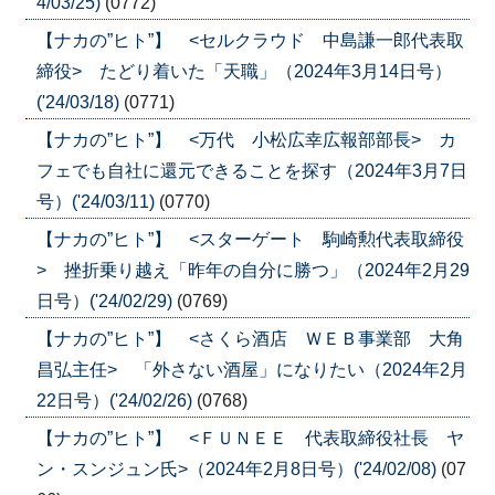
4/03/25)
(0772)
【ナカの”ヒト”】 <セルクラウド 中島謙一郎代表取
締役> たどり着いた「天職」（2024年3月14日号）
('24/03/18)
(0771)
【ナカの”ヒト”】 <万代 小松広幸広報部部長> カ
フェでも自社に還元できることを探す（2024年3月7日
号）('24/03/11)
(0770)
【ナカの”ヒト”】 <スターゲート 駒崎勲代表取締役
> 挫折乗り越え「昨年の自分に勝つ」（2024年2月29
日号）('24/02/29)
(0769)
【ナカの”ヒト”】 <さくら酒店 ＷＥＢ事業部 大角
昌弘主任> 「外さない酒屋」になりたい（2024年2月
22日号）('24/02/26)
(0768)
【ナカの”ヒト”】 <ＦＵＮＥＥ 代表取締役社長 ヤ
ン・スンジュン氏>（2024年2月8日号）('24/02/08)
(07