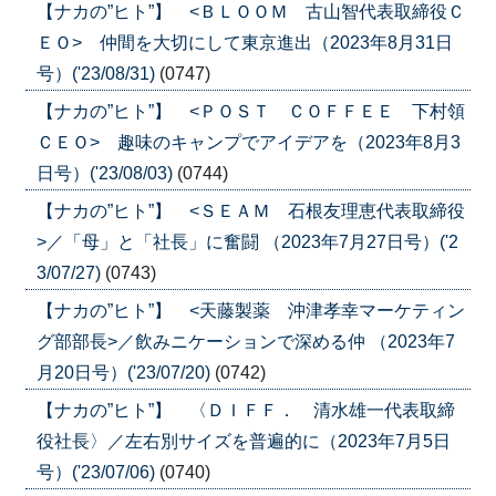
【ナカの”ヒト”】 <ＢＬＯＯＭ 古山智代表取締役Ｃ
ＥＯ> 仲間を大切にして東京進出（2023年8月31日
号）('23/08/31)
(0747)
【ナカの”ヒト”】 <ＰＯＳＴ ＣＯＦＦＥＥ 下村領
ＣＥＯ> 趣味のキャンプでアイデアを（2023年8月3
日号）('23/08/03)
(0744)
【ナカの”ヒト”】 <ＳＥＡＭ 石根友理恵代表取締役
>／「母」と「社長」に奮闘 （2023年7月27日号）('2
3/07/27)
(0743)
【ナカの”ヒト”】 <天藤製薬 沖津孝幸マーケティン
グ部部長>／飲みニケーションで深める仲 （2023年7
月20日号）('23/07/20)
(0742)
【ナカの”ヒト”】 〈ＤＩＦＦ． 清水雄一代表取締
役社長〉／左右別サイズを普遍的に（2023年7月5日
号）('23/07/06)
(0740)