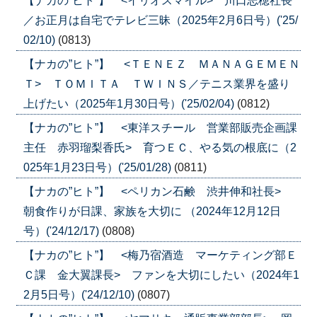
【ナカの”ヒト”】 <イリオスマイル> 川口志穂社長
／お正月は自宅でテレビ三昧（2025年2月6日号）('25/
02/10)
(0813)
【ナカの”ヒト”】 <ＴＥＮＥＺ ＭＡＮＡＧＥＭＥＮ
Ｔ> ＴＯＭＩＴＡ ＴＷＩＮＳ／テニス業界を盛り
上げたい（2025年1月30日号）('25/02/04)
(0812)
【ナカの”ヒト”】 <東洋スチール 営業部販売企画課
主任 赤羽瑠梨香氏> 育つＥＣ、やる気の根底に（2
025年1月23日号）('25/01/28)
(0811)
【ナカの”ヒト”】 <ペリカン石鹸 渋井伸和社長>
朝食作りが日課、家族を大切に （2024年12月12日
号）('24/12/17)
(0808)
【ナカの”ヒト”】 <梅乃宿酒造 マーケティング部Ｅ
Ｃ課 金大翼課長> ファンを大切にしたい（2024年1
2月5日号）('24/12/10)
(0807)