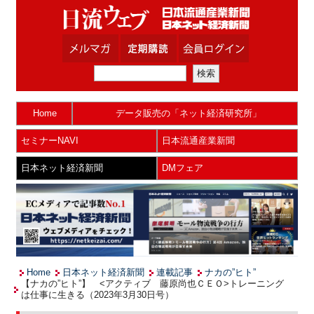
Home
データ販売の「ネット経済研究所」
セミナーNAVI
日本流通産業新聞
日本ネット経済新聞
DMフェア
Home
日本ネット経済新聞
連載記事
ナカの”ヒト”
【ナカの”ヒト”】 <アクティブ 藤原尚也ＣＥＯ>トレーニング
は仕事に生きる（2023年3月30日号）