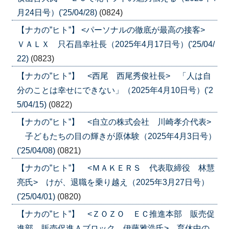
月24日号）('25/04/28)
(0824)
【ナカの”ヒト”】 <パーソナルの徹底が最高の接客>
ＶＡＬＸ 只石昌幸社長（2025年4月17日号）('25/04/
22)
(0823)
【ナカの”ヒト”】 <西尾 西尾秀俊社長> 「人は自
分のことは幸せにできない」（2025年4月10日号）('2
5/04/15)
(0822)
【ナカの”ヒト”】 <自立の株式会社 川崎孝介代表>
子どもたちの目の輝きが原体験（2025年4月3日号）
('25/04/08)
(0821)
【ナカの”ヒト”】 <ＭＡＫＥＲＳ 代表取締役 林慧
亮氏> けが、退職を乗り越え（2025年3月27日号）
('25/04/01)
(0820)
【ナカの”ヒト”】 <ＺＯＺＯ ＥＣ推進本部 販売促
進部 販売促進Ａブロック 伊藤雅浩氏> 育休中の