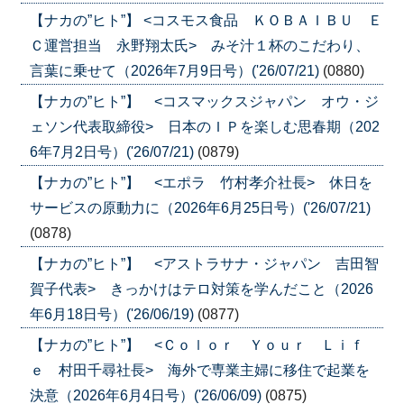
【ナカの”ヒト”】 <コスモス食品 ＫＯＢＡＩＢＵ Ｅ
Ｃ運営担当 永野翔太氏> みそ汁１杯のこだわり、
言葉に乗せて（2026年7月9日号）('26/07/21)
(0880)
【ナカの”ヒト”】 <コスマックスジャパン オウ・ジ
ェソン代表取締役> 日本のＩＰを楽しむ思春期（202
6年7月2日号）('26/07/21)
(0879)
【ナカの”ヒト”】 <エポラ 竹村孝介社長> 休日を
サービスの原動力に（2026年6月25日号）('26/07/21)
(0878)
【ナカの”ヒト”】 <アストラサナ・ジャパン 吉田智
賀子代表> きっかけはテロ対策を学んだこと（2026
年6月18日号）('26/06/19)
(0877)
【ナカの”ヒト”】 <Ｃｏｌｏｒ Ｙｏｕｒ Ｌｉｆ
ｅ 村田千尋社長> 海外で専業主婦に移住で起業を
決意（2026年6月4日号）('26/06/09)
(0875)