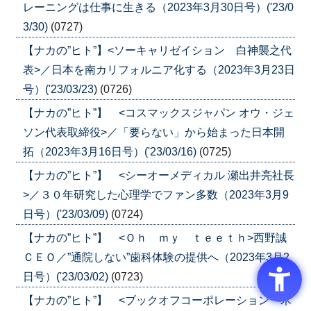
レーニングは仕事に生きる（2023年3月30日号）('23/0
3/30)
(0727)
【ナカの”ヒト”】<ソーキャリゼイション 白神襲之代
表>／日本を南カリフォルニア化する（2023年3月23日
号）('23/03/23)
(0726)
【ナカの”ヒト”】 <コスマックスジャパン オウ・ジェ
ソン代表取締役>／「要らない」から始まった日本開
拓（2023年3月16日号）('23/03/16)
(0725)
【ナカの”ヒト”】 <シーオーメディカル 瀬出井亮社長
>／３０年研究した心理学でファン多数（2023年3月9
日号）('23/03/09)
(0724)
【ナカの”ヒト”】 <Ｏｈ ｍｙ ｔｅｅｔｈ>西野誠
ＣＥＯ／”通院しない”歯科体験の提供へ（2023年3月2
日号）('23/03/02)
(0723)
【ナカの”ヒト”】 <ブックオフコーポレーション 木