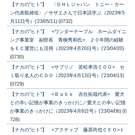
【ナカの”ヒト”】 〈ＤＨＬジャパン トニー・カー
ン代表取締役〉／サザエさんで日本語学ぶ（2023年5
月11日号）('23/05/11)
(0732)
【ナカの”ヒト”】 <ワンダーテーブル ホームダイニ
ング事業室 副部長 青柳秀和氏> ２０年間の経験
をＥＣ運営にも活用（2023年4月20日号）('23/04/20)
(0730)
【ナカの”ヒト”】 <サプリノ 若松孝浩ＣＯＯ> セ
ミ取り名人のＣＯＯ（2023年4月13日号）('23/04/13)
(0729)
【ナカの”ヒト”】 <Ｂａｂｅ 吉住拓哉代表> 愛犬
との辛い記憶が事業のきっかけに／愛犬との辛い記憶
が事業のきっかけに（2023年4月6日号）('23/04/06)
(0
728)
【ナカの”ヒト”】 <アクティブ 藤原尚也ＣＥＯ>ト