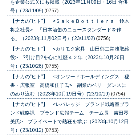
を企業公式Ｘにも掲載（2023年11月09日・16日 合併
号）('23/11/09)
(0757)
【ナカの”ヒト”】 <ＳａｋｅＢｏｔｔｌｅｒｓ 鈴木
将之社長> 「日本酒缶のニュースタンダードを作
る」（2023年11月02日号）('23/11/02)
(0756)
【ナカの”ヒト”】 <カリモク家具 山田郁二常務取締
役> ?引け目?を心に社歴４２年（2023年10月26日
号）('23/10/26)
(0755)
【ナカの”ヒト”】 <オンワードホールディングス 秘
書・広報室 高橋和佳子氏> 副業のベリーダンスに
のめり込む（2023年10月19日号）('23/10/19)
(0754)
【ナカの”ヒト”】 <レバレッジ ブランド戦略室ブラ
ンド戦略課 ブランド広報チーム チーム長 吉田琴
美氏> プライベートで熱狂を学ぶ（2023年10月12日
号）('23/10/12)
(0753)