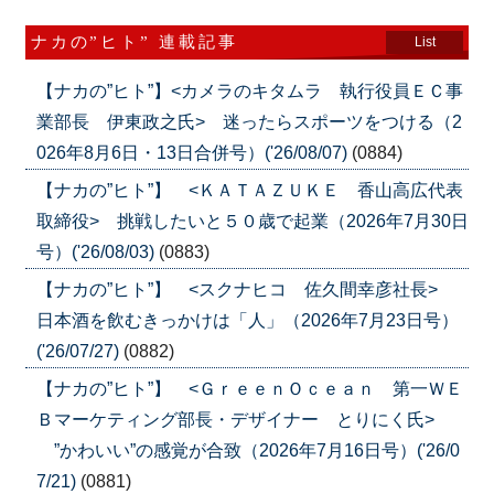
ナカの”ヒト” 連載記事
List
【ナカの”ヒト”】<カメラのキタムラ 執行役員ＥＣ事
業部長 伊東政之氏> 迷ったらスポーツをつける（2
026年8月6日・13日合併号）('26/08/07)
(0884)
【ナカの”ヒト”】 <ＫＡＴＡＺＵＫＥ 香山高広代表
取締役> 挑戦したいと５０歳で起業（2026年7月30日
号）('26/08/03)
(0883)
【ナカの”ヒト”】 <スクナヒコ 佐久間幸彦社長>
日本酒を飲むきっかけは「人」（2026年7月23日号）
('26/07/27)
(0882)
【ナカの”ヒト”】 <ＧｒｅｅｎＯｃｅａｎ 第一ＷＥ
Ｂマーケティング部長・デザイナー とりにく氏>
”かわいい”の感覚が合致（2026年7月16日号）('26/0
7/21)
(0881)