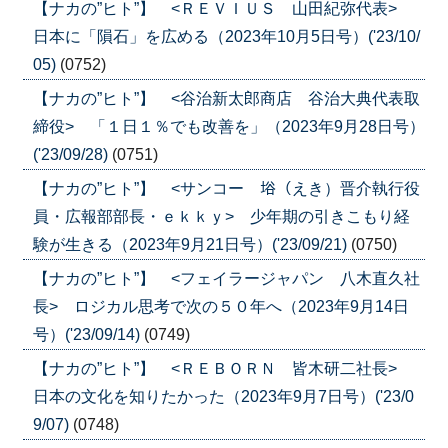
【ナカの”ヒト”】 <ＲＥＶＩＵＳ 山田紀弥代表>
日本に「隕石」を広める（2023年10月5日号）('23/10/
05)
(0752)
【ナカの”ヒト”】 <谷治新太郎商店 谷治大典代表取
締役> 「１日１％でも改善を」（2023年9月28日号）
('23/09/28)
(0751)
【ナカの”ヒト”】 <サンコー 﨏（えき）晋介執行役
員・広報部部長・ｅｋｋｙ> 少年期の引きこもり経
験が生きる（2023年9月21日号）('23/09/21)
(0750)
【ナカの”ヒト”】 <フェイラージャパン 八木直久社
長> ロジカル思考で次の５０年へ（2023年9月14日
号）('23/09/14)
(0749)
【ナカの”ヒト”】 <ＲＥＢＯＲＮ 皆木研二社長>
日本の文化を知りたかった（2023年9月7日号）('23/0
9/07)
(0748)