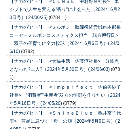
【ナカの”ヒト”】 <ＣＥＮＳＥ 中村好昌社長> エ
ジプトで人生を変える”香り”に出会った（2024年6月2
0日号）('24/06/25)
(0784 )
【ナカの”ヒト”】 <ミルボン 取締役経営戦略本部長
コーセーミルボンコスメティクス担当 緒方博行氏>
双子の子育てに全力投球（2024年6月6日号）('24/0
6/10)
(0782)
【ナカの”ヒト”】 <犬猫生活 佐藤淳社長> 分岐点
となった?二人?（2024年5月30日号）('24/06/03)
(078
1)
【ナカの”ヒト”】 <ｉｍｐｅｒｆｅｃｔ 佐伯美紗子
社長> ”消費者””生産者”双方の笑顔を作りたい（2024
年5月16日号）('24/05/20)
(0779)
【ナカの”ヒト”】 <ＳｈｉｎｅＢｌｕｅ 亀井京子代
表> 商品に息づく「母」の顔（2024年5月9日号）('2