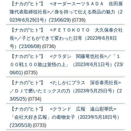
【ナカの”ヒト”】 <オーダースーツＳＡＤＡ 佐田展
隆代表取締役社長>／身を持って伝える商品の魅力（2
023年6月29日号）('23/06/29)
(0739)
【ナカの”ヒト”】 <ＰＥＴＯＫＯＴＯ 大久保泰介社
長>／子どもができて変わった日常（2023年6月8日
号）('23/06/08)
(0736)
【ナカの”ヒト”】 <クラダシ 関藤竜也社長>／「１
００戦１００敗は覚悟の上」（2023年6月1日号）('23/
06/01)
(0735)
【ナカの”ヒト”】 <たしかにプラス 深谷泰亮社長>
／ＤＪで磨いたミックスの力（2023年5月25日号）('2
3/05/25)
(0734)
【ナカの”ヒト”】 <クランド 広報 遠山彩華氏>
「会社大好き広報」の着物女子（2023年5月18日号）
('23/05/18)
(0733)