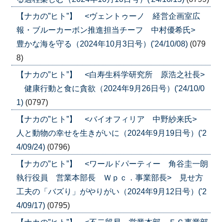
【ナカの”ヒト”】 <ヴェントゥーノ 経営企画室広
報・ブルーカーボン推進担当チーフ 中村優希氏>
豊かな海を守る（2024年10月3日号）('24/10/08)
(079
8)
【ナカの”ヒト”】 <白寿生科学研究所 原浩之社長>
健康行動と食に貪欲（2024年9月26日号）('24/10/0
1)
(0797)
【ナカの”ヒト”】 <バイオフィリア 中野紗来氏>
人と動物の幸せを生きがいに（2024年9月19日号）('2
4/09/24)
(0796)
【ナカの”ヒト”】 <ワールドパーティー 角谷圭一朗
執行役員 営業本部長 Ｗｐｃ．事業部長> 見せ方
工夫の「バズり」がやりがい（2024年9月12日号）('2
4/09/17)
(0795)