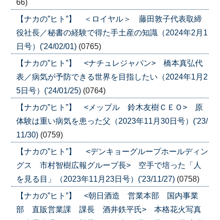
66)
【ナカの”ヒト”】 ＜ロイヤル＞ 藤田敦子代表取締
役社長／秘書の経験で得た手土産の知識（2024年2月1
日号）('24/02/01)
(0765)
【ナカの”ヒト”】 <ナチュレジャパン> 橋本真弘代
表／病気が予防できる世界を目指したい（2024年1月2
5日号）('24/01/25)
(0764)
【ナカの”ヒト”】 <メップル 鈴木友樹ＣＥＯ> 原
体験は重い病気を患った父（2023年11月30日号）('23/
11/30)
(0759)
【ナカの”ヒト”】 <デンキョーグループホールディン
グス 市村智樹広報グループ長> 空手で培った「人
を見る目」（2023年11月23日号）('23/11/27)
(0758)
【ナカの”ヒト”】 <朝日酒造 営業本部 国内事業
部 直販営業課 課長 酒井鉄平氏> 本格花火写真