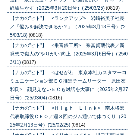
経験生かす（2025年3月20日号）('25/03/25)
(0819)
【ナカの”ヒト”】 <ランクアップ> 岩崎裕美子社長
／「悩みを解決できるか？」（2025年3月13日号）('2
5/03/18)
(0818)
【ナカの”ヒト”】 <乗富鉄工所> 乘冨賢蔵代表／新
発想で職人の”やりがい”向上（2025年3月6日号）('25/0
3/11)
(0817)
【ナカの”ヒト”】 <はせがわ 東京本社カスタマーコ
ミュニケーション部ＥＣ推進チームリーダー 原田友
和氏> 顔見えないＥＣも対話を大事に（2025年2月27
日号）('25/03/04)
(0816)
【ナカの”ヒト”】 <Ｈｉｇｈ Ｌｉｎｋ> 南木将宏
代表取締役ＣＥＯ／週３回のジム通いで体づくり（20
25年2月13日号）('25/02/25)
(0814)