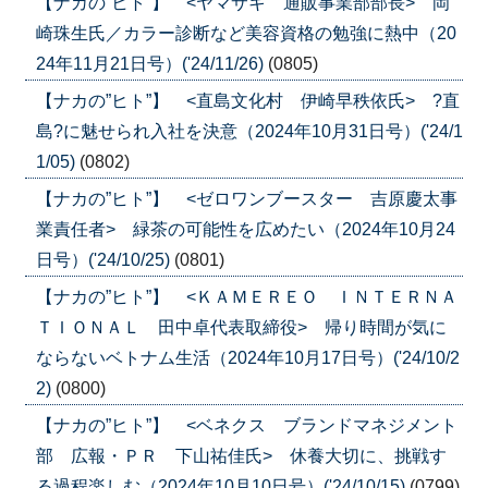
【ナカの”ヒト”】 <ヤマサキ 通販事業部部長> 岡
崎珠生氏／カラー診断など美容資格の勉強に熱中（20
24年11月21日号）('24/11/26)
(0805)
【ナカの”ヒト”】 <直島文化村 伊崎早秩依氏> ?直
島?に魅せられ入社を決意（2024年10月31日号）('24/1
1/05)
(0802)
【ナカの”ヒト”】 <ゼロワンブースター 吉原慶太事
業責任者> 緑茶の可能性を広めたい（2024年10月24
日号）('24/10/25)
(0801)
【ナカの”ヒト”】 <ＫＡＭＥＲＥＯ ＩＮＴＥＲＮＡ
ＴＩＯＮＡＬ 田中卓代表取締役> 帰り時間が気に
ならないベトナム生活（2024年10月17日号）('24/10/2
2)
(0800)
【ナカの”ヒト”】 <ベネクス ブランドマネジメント
部 広報・ＰＲ 下山祐佳氏> 休養大切に、挑戦す
る過程楽しむ（2024年10月10日号）('24/10/15)
(0799)