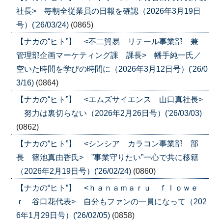
社長> 毎朝全従業員の日報を確認（2026年3月19日
号）('26/03/24)
(0865)
【ナカの“ヒト”】 <不二貿易 リテール事業部 兼
管理部企画マーケティング課 課長> 幡手純一氏／
空いた時間を学びの時間に（2026年3月12日号）('26/0
3/16)
(0864)
【ナカの“ヒト”】 <エムズサイエンス 山口真社長>
努力は裏切らない（2026年2月26日号）('26/03/03)
(0862)
【ナカの“ヒト”】 <シンシア カラコン事業部 部
長 篠池真由香氏> ”事業守りたい”一心で共に移籍
（2026年2月19日号）('26/02/24)
(0860)
【ナカの“ヒト”】 <ｈａｎａｍａｒｕ ｆｌｏｗｅ
ｒ 谷口花代表> 自分もファンの一員になって（202
6年1月29日号）('26/02/05)
(0858)