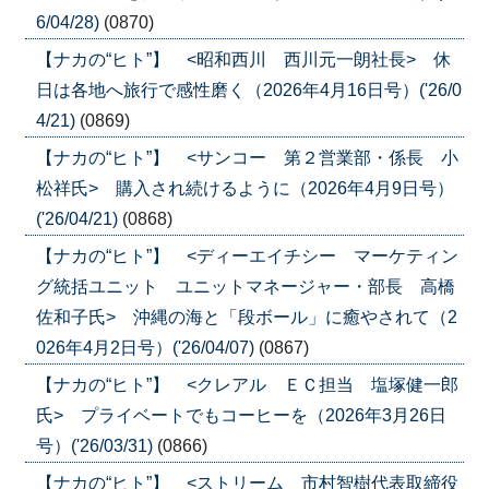
6/04/28)
(0870)
【ナカの“ヒト”】 <昭和西川 西川元一朗社長> 休
日は各地へ旅行で感性磨く（2026年4月16日号）('26/0
4/21)
(0869)
【ナカの“ヒト”】 <サンコー 第２営業部・係長 小
松祥氏> 購入され続けるように（2026年4月9日号）
('26/04/21)
(0868)
【ナカの“ヒト”】 <ディーエイチシー マーケティン
グ統括ユニット ユニットマネージャー・部長 高橋
佐和子氏> 沖縄の海と「段ボール」に癒やされて（2
026年4月2日号）('26/04/07)
(0867)
【ナカの“ヒト”】 <クレアル ＥＣ担当 塩塚健一郎
氏> プライベートでもコーヒーを（2026年3月26日
号）('26/03/31)
(0866)
【ナカの“ヒト”】 <ストリーム 市村智樹代表取締役