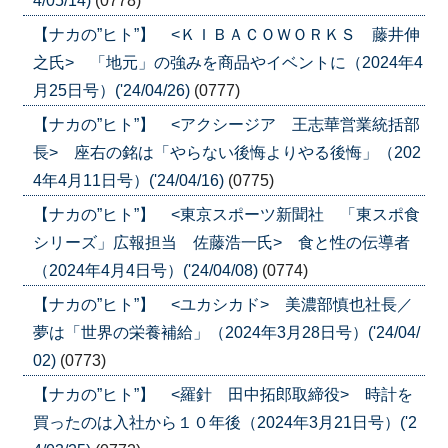
4/05/14)
(0778)
【ナカの”ヒト”】 <ＫＩＢＡＣＯＷＯＲＫＳ 藤井伸
之氏> 「地元」の強みを商品やイベントに（2024年4
月25日号）('24/04/26)
(0777)
【ナカの”ヒト”】 <アクシージア 王志華営業統括部
長> 座右の銘は「やらない後悔よりやる後悔」（202
4年4月11日号）('24/04/16)
(0775)
【ナカの”ヒト”】 <東京スポーツ新聞社 「東スポ食
シリーズ」広報担当 佐藤浩一氏> 食と性の伝導者
（2024年4月4日号）('24/04/08)
(0774)
【ナカの”ヒト”】 <ユカシカド> 美濃部慎也社長／
夢は「世界の栄養補給」（2024年3月28日号）('24/04/
02)
(0773)
【ナカの”ヒト”】 <羅針 田中拓郎取締役> 時計を
買ったのは入社から１０年後（2024年3月21日号）('2