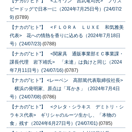
【ナカの”ヒト”】 <エイワン 吉武竜司氏> フリス
ビードッグで日本一に（2024年7月25日号）('24/07/2
9)
(0789)
【ナカの”ヒト”】 <ＦＬＯＲＡ ＬＵＸＥ 和気雅美
代表> 花への情熱を香りに込める（2024年7月18日
号）('24/07/23)
(0788)
【ナカの”ヒト”】 <関家具 通販事業部ＥＣ事業課・
課長代理 岩下靖氏> 「未達」は負けと同じ（2024
年7月11日号）('24/07/16)
(0787)
【ナカの”ヒト”】 <レーベン 高部篤代表取締役社長>
横浜の発明家、原点は「耳かき」（2024年7月4日
号）('24/07/08)
(0786)
【ナカの”ヒト”】 <クレタ・シラキス デミトリ・シ
ラキス代表> ギリシャのルーツ生かし、「本物の
食」残す（2024年6月27日号）('24/07/01)
(0785)