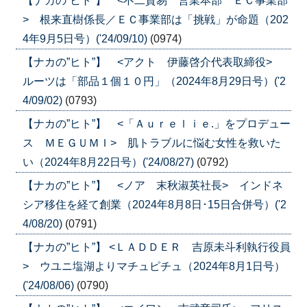
【ナカの”ヒト”】 <不二貿易 営業本部 ＥＣ事業部
> 根来直樹係長／ＥＣ事業部は「挑戦」が命題（202
4年9月5日号）('24/09/10)
(0974)
【ナカの”ヒト”】 <アクト 伊藤啓介代表取締役>
ルーツは「部品１個１０円」（2024年8月29日号）('2
4/09/02)
(0793)
【ナカの”ヒト”】 <「Ａｕｒｅｌｉｅ.」をプロデュー
ス ＭＥＧＵＭＩ> 肌トラブルに悩む女性を救いた
い（2024年8月22日号）('24/08/27)
(0792)
【ナカの”ヒト”】 <ノア 末秋淑英社長> インドネ
シア移住を経て創業（2024年8月8日･15日合併号）('2
4/08/20)
(0791)
【ナカの”ヒト”】 <ＬＡＤＤＥＲ 吉原未斗利執行役員
> ウユニ塩湖よりマチュピチュ（2024年8月1日号）
('24/08/06)
(0790)