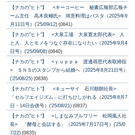
【ナカの”ヒト”】 <キーコーヒー 秘書広報部広報チ
ーム主任 高木良輔氏> 得意料理はパスタ（2025年9
月11日号）('25/09/12)
(0841)
【ナカの”ヒト”】 <大泉工場 大泉寛太郎代表> 人
と人、人とモノをつなぐ存在になりたい（2025年9月4
日号）('25/09/08)
(0840)
【ナカの”ヒト”】 <ｙｕｐｐａ 渡邊尋思代表取締役
> ＳＮＳのスタンプから結婚へ（2025年8月21日号）
('25/08/25)
(0838)
【ナカの”ヒト”】 <キューサイ 石川順朗社長>
「セルフエイジズム」に打ちひしがれる（2025年8月7
日・14日合併号）('25/08/21)
(0837)
【ナカの”ヒト”】 <しまなみブルワリー 松岡風人社
長> 「酵母と会話する」（2025年7月17日号）('25/0
7/22)
(0835)