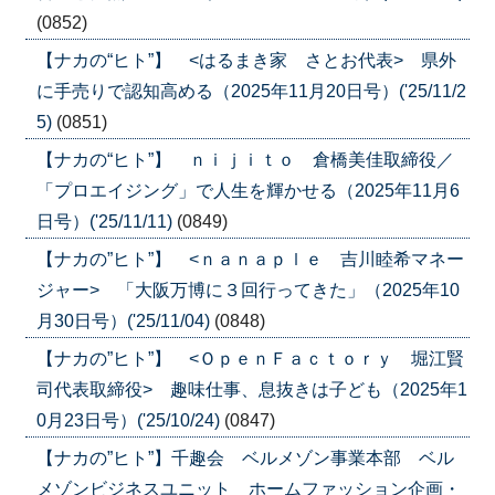
(0852)
【ナカの“ヒト”】 <はるまき家 さとお代表> 県外
に手売りで認知高める（2025年11月20日号）('25/11/2
5)
(0851)
【ナカの“ヒト”】 ｎｉｊｉｔｏ 倉橋美佳取締役／
「プロエイジング」で人生を輝かせる（2025年11月6
日号）('25/11/11)
(0849)
【ナカの”ヒト”】 <ｎａｎａｐｌｅ 吉川睦希マネー
ジャー> 「大阪万博に３回行ってきた」（2025年10
月30日号）('25/11/04)
(0848)
【ナカの”ヒト”】 <ＯｐｅｎＦａｃｔｏｒｙ 堀江賢
司代表取締役> 趣味仕事、息抜きは子ども（2025年1
0月23日号）('25/10/24)
(0847)
【ナカの”ヒト”】千趣会 ベルメゾン事業本部 ベル
メゾンビジネスユニット ホームファッション企画・