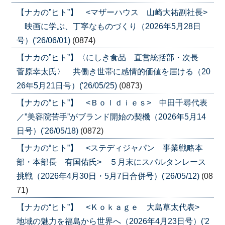
【ナカの”ヒト”】 <マザーハウス 山崎大祐副社長>
映画に学ぶ、丁寧なものづくり（2026年5月28日
号）('26/06/01)
(0874)
【ナカの”ヒト”】〈にしき食品 直営統括部・次長
菅原幸太氏〉 共働き世帯に感情的価値を届ける（20
26年5月21日号）('26/05/25)
(0873)
【ナカの“ヒト”】 <Ｂｏｌｄｉｅｓ> 中田千尋代表
／”美容院苦手”がブランド開始の契機（2026年5月14
日号）('26/05/18)
(0872)
【ナカの“ヒト”】 <ステディジャパン 事業戦略本
部・本部長 有国佑氏> ５月末にスパルタンレース
挑戦（2026年4月30日・5月7日合併号）('26/05/12)
(08
71)
【ナカの“ヒト”】 <Ｋｏｋａｇｅ 大島草太代表>
地域の魅力を福島から世界へ（2026年4月23日号）('2