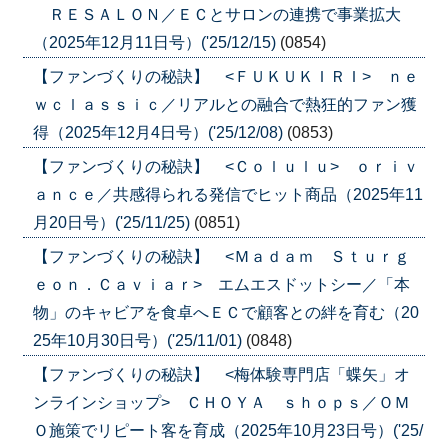
ＲＥＳＡＬＯＮ／ＥＣとサロンの連携で事業拡大
（2025年12月11日号）('25/12/15)
(0854)
【ファンづくりの秘訣】 <ＦＵＫＵＫＩＲＩ> ｎｅ
ｗｃｌａｓｓｉｃ／リアルとの融合で熱狂的ファン獲
得（2025年12月4日号）('25/12/08)
(0853)
【ファンづくりの秘訣】 <Ｃｏｌｕｌｕ> ｏｒｉｖ
ａｎｃｅ／共感得られる発信でヒット商品（2025年11
月20日号）('25/11/25)
(0851)
【ファンづくりの秘訣】 <Ｍａｄａｍ Ｓｔｕｒｇ
ｅｏｎ．Ｃａｖｉａｒ> エムエスドットシー／「本
物」のキャビアを食卓へＥＣで顧客との絆を育む（20
25年10月30日号）('25/11/01)
(0848)
【ファンづくりの秘訣】 <梅体験専門店「蝶矢」オ
ンラインショップ> ＣＨＯＹＡ ｓｈｏｐｓ／ＯＭ
Ｏ施策でリピート客を育成（2025年10月23日号）('25/