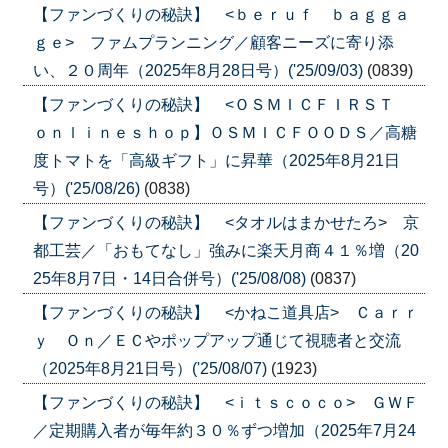
【ファンづくりの秘訣】 <ｂｅｒｕｆ ｂａｇｇａ
ｇｅ> ファムプランニング／顧客ニーズに寄り添
い、２０周年（2025年8月28日号）('25/09/03)
(0839)
【ファンづくりの秘訣】 <ＯＳＭＩＣＦＩＲＳＴ
ｏｎｌｉｎｅｓｈｏｐ】ＯＳＭＩＣＦＯＯＤＳ／高糖
度トマトを「高級ギフト」に昇華（2025年8月21日
号）('25/08/26)
(0838)
【ファンづくりの秘訣】 <タオルはまかせたろ> 京
都工芸／「おもてなし」強みに楽天月商４１％増（20
25年8月7日・14日合併号）('25/08/08)
(0837)
【ファンづくりの秘訣】 <かねこ道具店> Ｃａｒｒ
ｙ Ｏｎ／ＥＣやポップアップ通じて視聴者と交流
（2025年8月21日号）('25/08/07)
(1923)
【ファンづくりの秘訣】 <ｉｔｓｃｏｃｏ> ＧＷＦ
／定期購入者が毎年約３０％ずつ増加（2025年7月24