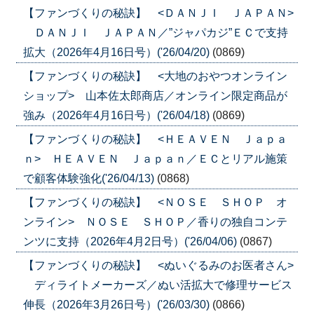
【ファンづくりの秘訣】 <ＤＡＮＪＩ ＪＡＰＡＮ>
ＤＡＮＪＩ ＪＡＰＡＮ／”ジャパカジ”ＥＣで支持
拡大（2026年4月16日号）('26/04/20)
(0869)
【ファンづくりの秘訣】 <大地のおやつオンライン
ショップ> 山本佐太郎商店／オンライン限定商品が
強み（2026年4月16日号）('26/04/18)
(0869)
【ファンづくりの秘訣】 <ＨＥＡＶＥＮ Ｊａｐａ
ｎ> ＨＥＡＶＥＮ Ｊａｐａｎ／ＥＣとリアル施策
で顧客体験強化('26/04/13)
(0868)
【ファンづくりの秘訣】 <ＮＯＳＥ ＳＨＯＰ オ
ンライン> ＮＯＳＥ ＳＨＯＰ／香りの独自コンテ
ンツに支持（2026年4月2日号）('26/04/06)
(0867)
【ファンづくりの秘訣】 <ぬいぐるみのお医者さん>
ディライトメーカーズ／ぬい活拡大で修理サービス
伸長（2026年3月26日号）('26/03/30)
(0866)