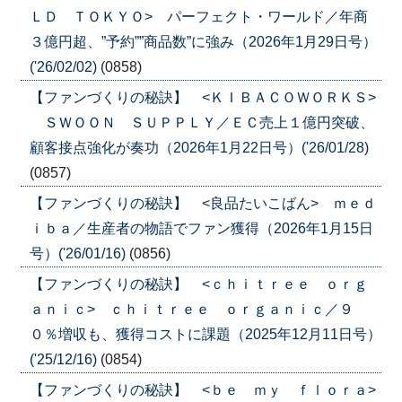
ＬＤ ＴＯＫＹＯ> パーフェクト・ワールド／年商
３億円超、”予約””商品数”に強み（2026年1月29日号）
('26/02/02)
(0858)
【ファンづくりの秘訣】 <ＫＩＢＡＣＯＷＯＲＫＳ>
ＳＷＯＯＮ ＳＵＰＰＬＹ／ＥＣ売上１億円突破、
顧客接点強化が奏功（2026年1月22日号）('26/01/28)
(0857)
【ファンづくりの秘訣】 <良品たいこばん> ｍｅｄ
ｉｂａ／生産者の物語でファン獲得（2026年1月15日
号）('26/01/16)
(0856)
【ファンづくりの秘訣】 <ｃｈｉｔｒｅｅ ｏｒｇ
ａｎｉｃ> ｃｈｉｔｒｅｅ ｏｒｇａｎｉｃ／９
０％増収も、獲得コストに課題（2025年12月11日号）
('25/12/16)
(0854)
【ファンづくりの秘訣】 <ｂｅ ｍｙ ｆｌｏｒａ>