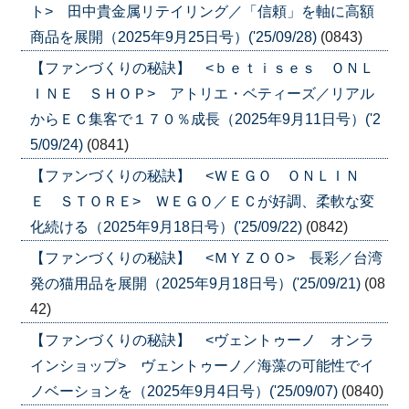
ト> 田中貴金属リテイリング／「信頼」を軸に高額
商品を展開（2025年9月25日号）('25/09/28)
(0843)
【ファンづくりの秘訣】 <ｂｅｔｉｓｅｓ ＯＮＬ
ＩＮＥ ＳＨＯＰ> アトリエ・ベティーズ／リアル
からＥＣ集客で１７０％成長（2025年9月11日号）('2
5/09/24)
(0841)
【ファンづくりの秘訣】 <ＷＥＧＯ ＯＮＬＩＮ
Ｅ ＳＴＯＲＥ> ＷＥＧＯ／ＥＣが好調、柔軟な変
化続ける（2025年9月18日号）('25/09/22)
(0842)
【ファンづくりの秘訣】 <ＭＹＺＯＯ> 長彩／台湾
発の猫用品を展開（2025年9月18日号）('25/09/21)
(08
42)
【ファンづくりの秘訣】 <ヴェントゥーノ オンラ
インショップ> ヴェントゥーノ／海藻の可能性でイ
ノベーションを（2025年9月4日号）('25/09/07)
(0840)