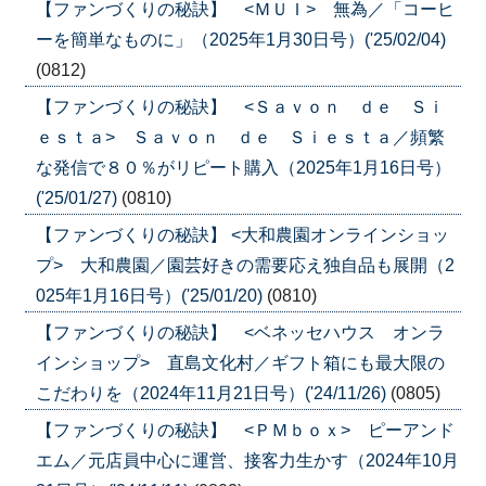
【ファンづくりの秘訣】 <ＭＵＩ> 無為／「コーヒ
ーを簡単なものに」（2025年1月30日号）('25/02/04)
(0812)
【ファンづくりの秘訣】 <Ｓａｖｏｎ ｄｅ Ｓｉ
ｅｓｔａ> Ｓａｖｏｎ ｄｅ Ｓｉｅｓｔａ／頻繁
な発信で８０％がリピート購入（2025年1月16日号）
('25/01/27)
(0810)
【ファンづくりの秘訣】 <大和農園オンラインショッ
プ> 大和農園／園芸好きの需要応え独自品も展開（2
025年1月16日号）('25/01/20)
(0810)
【ファンづくりの秘訣】 <ベネッセハウス オンラ
インショップ> 直島文化村／ギフト箱にも最大限の
こだわりを（2024年11月21日号）('24/11/26)
(0805)
【ファンづくりの秘訣】 <ＰＭｂｏｘ> ピーアンド
エム／元店員中心に運営、接客力生かす（2024年10月