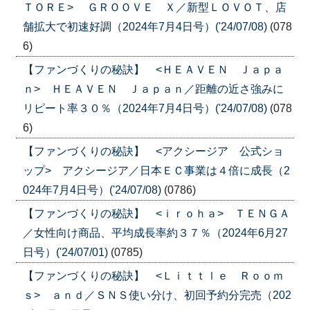
ＴＯＲＥ> ＧＲＯＯＶＥ Ｘ／新型ＬＯＶＯＴ、店
舗拡大で初速好調（2024年7月4日号）('24/07/08)
(078
6)
【ファンづくりの秘訣】 <ＨＥＡＶＥＮ Ｊａｐａ
ｎ> ＨＥＡＶＥＮ Ｊａｐａｎ／距離の近さ強みに
リピート率３０％（2024年7月4日号）('24/07/08)
(078
6)
【ファンづくりの秘訣】 <アクシージア 公式ショ
ップ> アクシージア／日本ＥＣ事業は４倍に成長（2
024年7月4日号）('24/07/08)
(0786)
【ファンづくりの秘訣】 <ｉｒｏｈａ> ＴＥＮＧＡ
／女性向け商品、平均成長率約３７％（2024年6月27
日号）('24/07/01)
(0785)
【ファンづくりの秘訣】 <Ｌｉｔｔｌｅ Ｒｏｏｍ
ｓ> ａｎｄ／ＳＮＳ使い分け、初回予約分完売（202