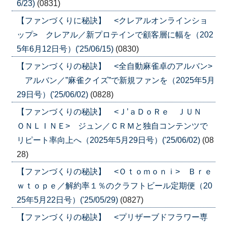
6/23)
(0831)
【ファンづくりに秘訣】 <クレアルオンラインショ
ップ> クレアル／新プロテインで顧客層に幅を（202
5年6月12日号）('25/06/15)
(0830)
【ファンづくりの秘訣】 <全自動麻雀卓のアルバン>
アルバン／”麻雀クイズ”で新規ファンを（2025年5月
29日号）('25/06/02)
(0828)
【ファンづくりの秘訣】 <Ｊ’ａＤｏＲｅ ＪＵＮ
ＯＮＬＩＮＥ> ジュン／ＣＲＭと独自コンテンツで
リピート率向上へ（2025年5月29日号）('25/06/02)
(08
28)
【ファンづくりの秘訣】 <Ｏｔｏｍｏｎｉ> Ｂｒｅ
ｗｔｏｐｅ／解約率１％のクラフトビール定期便（20
25年5月22日号）('25/05/29)
(0827)
【ファンづくりの秘訣】 <プリザーブドフラワー専