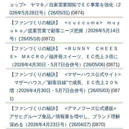
ョップ> ヤマキ／自家需要開拓でＥＣ事業を強化（2
026年5月28日号）('26/05/31)
(0874)
【ファンづくりの秘訣】 <ｃｕｃｃｕｍａ> ｍｕｙ
ｕｋｏ／提案営業で顧客ニーズ把握（2026年5月14日
号）('26/05/18)
(0872)
【ファンづくりの秘訣】 <ＲＵＮＮＹ ＣＨＥＥＳ
Ｅ> ＭＡＣＲＯ／福井発スイーツ、ＥＣ売上３倍に
（2026年4月30日・5月7日合併号）('26/05/06)
(0871)
【ファンづくりの秘訣】 <マザーハウス公式サイト>
マザーハウス／”顧客目線”で成長、ＥＣ売上２０％
増（2026年4月30日・5月7日合併号）('26/05/03)
(087
1)
【ファンづくりの秘訣】 <アマノフーズ公式通販>
アサヒグループ食品／情報量を増やし、ブランド理解
深める（2026年4月23日号）('26/04/27)
(0870)