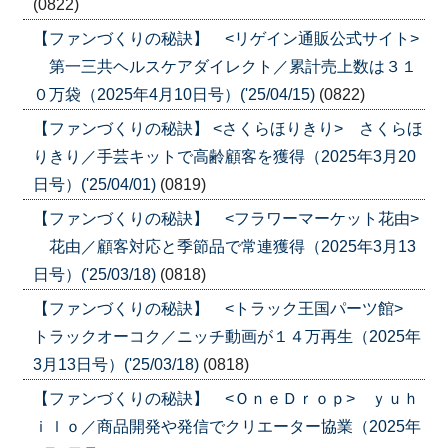
(0822)
【ファンづくりの秘訣】 <リゲイン通販公式サイト>
第一三共ヘルスケアダイレクト／累計売上数は３１
０万袋（2025年4月10日号）('25/04/15)
(0822)
【ファンづくりの秘訣】 <さくらほりきり> さくらほ
りきり／手芸キットで高齢顧客を獲得（2025年3月20
日号）('25/04/01)
(0819)
【ファンづくりの秘訣】 <フラワーマーケット花由>
花由／顧客対応と季節品で常連獲得（2025年3月13
日号）('25/03/18)
(0818)
【ファンづくりの秘訣】 <トラック王国パーツ館>
トラックオーコク／ニッチ動画が１４万再生（2025年
3月13日号）('25/03/18)
(0818)
【ファンづくりの秘訣】 <ＯｎｅＤｒｏｐ> ｙｕｈ
ｉｌｏ／商品開発や発信でクリエーター協業（2025年