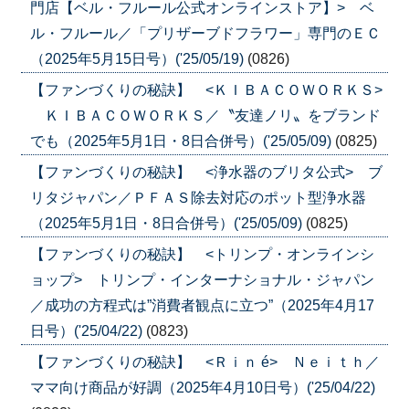
門店【ベル・フルール公式オンラインストア】> ベ
ル・フルール／「プリザーブドフラワー」専門のＥＣ
（2025年5月15日号）('25/05/19)
(0826)
【ファンづくりの秘訣】 <ＫＩＢＡＣＯＷＯＲＫＳ>
ＫＩＢＡＣＯＷＯＲＫＳ／〝友達ノリ〟をブランド
でも（2025年5月1日・8日合併号）('25/05/09)
(0825)
【ファンづくりの秘訣】 <浄水器のブリタ公式> ブ
リタジャパン／ＰＦＡＳ除去対応のポット型浄水器
（2025年5月1日・8日合併号）('25/05/09)
(0825)
【ファンづくりの秘訣】 <トリンプ・オンラインシ
ョップ> トリンプ・インターナショナル・ジャパン
／成功の方程式は”消費者観点に立つ”（2025年4月17
日号）('25/04/22)
(0823)
【ファンづくりの秘訣】 <Ｒｉｎ é> Ｎｅｉｔｈ／
ママ向け商品が好調（2025年4月10日号）('25/04/22)