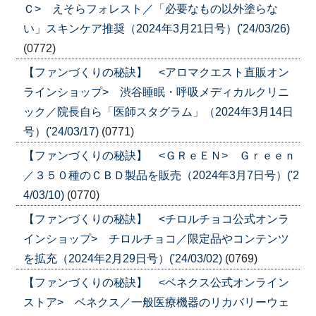
Ｃ> えそらフォレスト／「必要なもの以外塗らな
い」スキンケア推奨（2024年3月21日号）('24/03/26)
(0772)
【ファンづくりの秘訣】 <アロマクエスト直販オン
ラインショップ> 渋谷睡眠・呼吸メディカルクリニ
ック／院長自ら「医師スタグラム」（2024年3月14日
号）('24/03/17)
(0771)
【ファンづくりの秘訣】 <ＧＲｅＥＮ> Ｇｒｅｅｎ
／３５０種のＣＢＤ製品を販売（2024年3月7日号）('2
4/03/10)
(0770)
【ファンづくりの秘訣】 <チロルチョコ公式オンラ
インショップ> チロルチョコ／限定品やコンテンツ
を拡充（2024年2月29日号）('24/03/02)
(0769)
【ファンづくりの秘訣】 <ベネクス公式オンライン
ストア> ベネクス／一般医療機器のリカバリーウェ