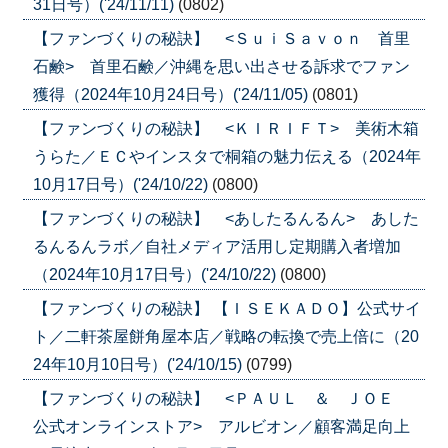
31日号）('24/11/11)
(0802)
【ファンづくりの秘訣】 <ＳｕｉＳａｖｏｎ 首里
石鹸> 首里石鹸／沖縄を思い出させる訴求でファン
獲得（2024年10月24日号）('24/11/05)
(0801)
【ファンづくりの秘訣】 <ＫＩＲＩＦＴ> 美術木箱
うらた／ＥＣやインスタで桐箱の魅力伝える（2024年
10月17日号）('24/10/22)
(0800)
【ファンづくりの秘訣】 <あしたるんるん> あした
るんるんラボ／自社メディア活用し定期購入者増加
（2024年10月17日号）('24/10/22)
(0800)
【ファンづくりの秘訣】 【ＩＳＥＫＡＤＯ】公式サイ
ト／二軒茶屋餅角屋本店／戦略の転換で売上倍に（20
24年10月10日号）('24/10/15)
(0799)
【ファンづくりの秘訣】 <ＰＡＵＬ ＆ ＪＯＥ
公式オンラインストア> アルビオン／顧客満足向上