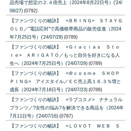
品売場で想定の２.４倍売上（2024年8月22日号）('24/
08/27)
(0792)
【ファンづくりの秘訣】 <ＢＲＩＮＧ> ＳＴＡＹＧ
ＯＬＤ／”電話応対”で高価格帯商品の販売促進（2024
年7月25日号）('24/07/29)
(0789)
【ファンづくりの秘訣】 <Ｇｒａｃｉａｓ Ｓｔｏ
ｒｅ> ＡＲＩＧＡＴＯ／もっと自分を好きになる人
生へ（2024年7月25日号）('24/07/29)
(0789)
【ファンづくりの秘訣】 <＠ｃｏｓｍｅ ＳＨＯＰ
ＰＩＮＧ> アイスタイル／ＥＣ売上高１６.３％増と
成長（2024年7月18日号）('24/07/23)
(0788)
【ファンづくりの秘訣】 <ラブコスメ> ナチュラル
プランツ／?女性の悩み?を解決できる商品を（2024年
7月11日号）('24/07/16)
(0787)
【ファンづくりの秘訣】 <ＬＯＶＯＴ ＷＥＢ Ｓ