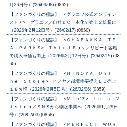
月26日号）('26/03/08)
(0862)
【ファンづくりの秘訣】 <グラニフ公式オンライン
ストア> グラニフ／自社ＥＣ一本化で売上２倍超に
（2026年2月12日号）('26/02/17)
(0860)
【ファンづくりの秘訣】 <ＣＨＡＢＡＫＫＡ ＴＥ
Ａ ＰＡＲＫＳ> Ｔｈｉｒｄ Ｂａｙ／リピート客増
で購入単価も向上（2026年2月12日号）('26/02/15)
(08
60)
【ファンづくりの秘訣】 <ＨＩＮＯＹＡ Ｏｎｌｉ
ｎｅ Ｓｔｏｒｅ> ヒノヤ／越境需要捉えＥＣ売上
１８％増（2026年2月5日号）('26/02/06)
(0859)
【ファンづくりの秘訣】 <Ｍｉｎ’Ｚ> Ｌｕｌｕ Ｖ
ｉｓｉｏｎ／ＳＮＳから物販事業へ（2026年1月29日
号）('26/02/03)
(0858)
【ファンづくりの秘訣】 <ＰＥＲＦＥＣＴ ＷＯＲ