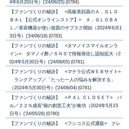
4年6月20日号）('24/06/25)
(0784)
【ファンづくりの秘訣】 <高級美顔器のＡ．ＧＬＯ
ＢＡＬ【公式オンラインストア】> Ａ．ＧＬＯＢＡ
Ｌ／美容機器が使い放題のサブスク開始（2024年6月1
3日号）('24/06/18)
(0783)
【ファンづくりの秘訣】 <タマノイスマイルオンラ
イン> タマノイ酢／ＳＮＳで情報発信し認知拡大（2
024年5月30日号）('24/06/05)
(0781)
【ファンづくりの秘訣】 <マナラ公式ＷＥＢサイト>
ランクアップ／「たった一人の悩みを解決する」
（2024年5月30日号）('24/06/04)
(0781)
【ファンづくりの秘訣】 <ＰＡＬ ＣＬＯＳＥＴ> パ
ル／２２％成長”個の創意工夫”が奏功（2024年5月23
日号）('24/05/28)
(0780)
【ファンづくりの秘訣】 <フシコス公式通販> クレ