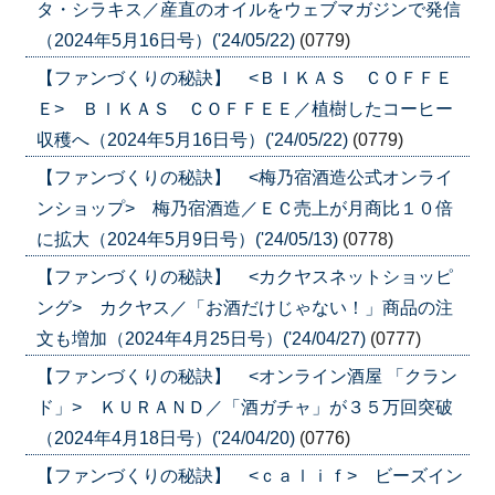
タ・シラキス／産直のオイルをウェブマガジンで発信
（2024年5月16日号）('24/05/22)
(0779)
【ファンづくりの秘訣】 <ＢＩＫＡＳ ＣＯＦＦＥ
Ｅ> ＢＩＫＡＳ ＣＯＦＦＥＥ／植樹したコーヒー
収穫へ（2024年5月16日号）('24/05/22)
(0779)
【ファンづくりの秘訣】 <梅乃宿酒造公式オンライ
ンショップ> 梅乃宿酒造／ＥＣ売上が月商比１０倍
に拡大（2024年5月9日号）('24/05/13)
(0778)
【ファンづくりの秘訣】 <カクヤスネットショッピ
ング> カクヤス／「お酒だけじゃない！」商品の注
文も増加（2024年4月25日号）('24/04/27)
(0777)
【ファンづくりの秘訣】 <オンライン酒屋 「クラン
ド」> ＫＵＲＡＮＤ／「酒ガチャ」が３５万回突破
（2024年4月18日号）('24/04/20)
(0776)
【ファンづくりの秘訣】 <ｃａｌｉｆ> ビーズイン