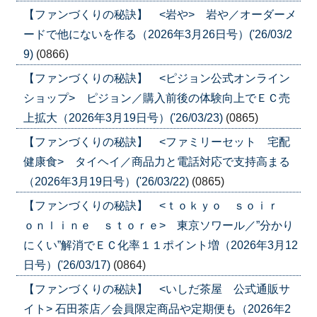
【ファンづくりの秘訣】 <岩や> 岩や／オーダーメ
ードで他にないを作る（2026年3月26日号）('26/03/2
9)
(0866)
【ファンづくりの秘訣】 <ピジョン公式オンライン
ショップ> ピジョン／購入前後の体験向上でＥＣ売
上拡大（2026年3月19日号）('26/03/23)
(0865)
【ファンづくりの秘訣】 <ファミリーセット 宅配
健康食> タイヘイ／商品力と電話対応で支持高まる
（2026年3月19日号）('26/03/22)
(0865)
【ファンづくりの秘訣】 <ｔｏｋｙｏ ｓｏｉｒ
ｏｎｌｉｎｅ ｓｔｏｒｅ> 東京ソワール／”分かり
にくい”解消でＥＣ化率１１ポイント増（2026年3月12
日号）('26/03/17)
(0864)
【ファンづくりの秘訣】 <いしだ茶屋 公式通販サ
イト> 石田茶店／会員限定商品や定期便も（2026年2