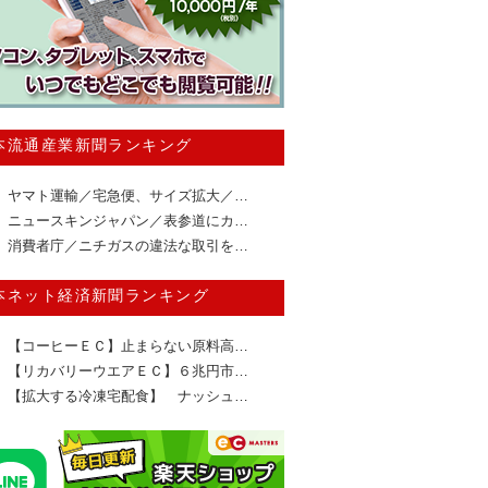
本流通産業新聞ランキング
ヤマト運輸／宅急便、サイズ拡大／…
ニュースキンジャパン／表参道にカ…
消費者庁／ニチガスの違法な取引を…
本ネット経済新聞ランキング
【コーヒーＥＣ】止まらない原料高…
【リカバリーウエアＥＣ】６兆円市…
【拡大する冷凍宅配食】 ナッシュ…