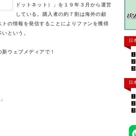
ドットネット）」を１９年３月から運営
している。購入者の約７割は海外の顧
ストの情報を発信することによりファンを獲得
多いという。
日
の新ウェブメディアで！
1
2
3
日
1
ト」
2
3