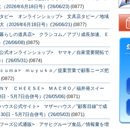
6年6月18日号）('26/06/23)
(0877)
タビー オンラインショップ> 文具店タビー／地域
26年6月18日号）('26/06/21)
(0877)
暮らしの道具店> クラシコム／アプリ成長加速、Ｅ
6/06/08)
(0875)
公式オンラインショップ> ヤマキ／自家需要開拓で
26/05/31)
(0874)
ｃｕｍａ> ｍｕｙｕｋｏ／提案営業で顧客ニーズ把
)
(0872)
ＮＹ ＣＨＥＥＳＥ> ＭＡＣＲＯ／福井発スイー
・5月7日合併号）('26/05/06)
(0871)
ハウス公式サイト> マザーハウス／”顧客目線”で成
日・5月7日合併号）('26/05/03)
(0871)
フーズ公式通販> アサヒグループ食品／情報量を増