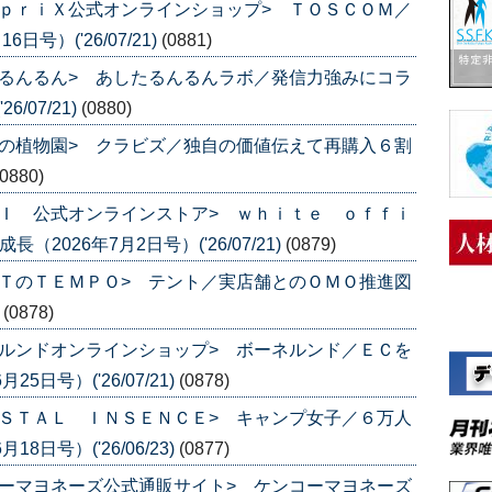
ｐｒｉＸ公式オンラインショップ> ＴＯＳＣＯＭ／
号）('26/07/21)
(0881)
るんるん> あしたるんるんラボ／発信力強みにコラ
/07/21)
(0880)
の植物園> クラビズ／独自の価値伝えて再購入６割
(0880)
Ｉ 公式オンラインストア> ｗｈｉｔｅ ｏｆｆｉ
2026年7月2日号）('26/07/21)
(0879)
ＴのＴＥＭＰＯ> テント／実店舗とのＯＭＯ推進図
)
(0878)
ルンドオンラインショップ> ボーネルンド／ＥＣを
日号）('26/07/21)
(0878)
ＳＴＡＬ ＩＮＳＥＮＣＥ> キャンプ女子／６万人
日号）('26/06/23)
(0877)
ーマヨネーズ公式通販サイト> ケンコーマヨネーズ