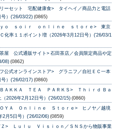
リーセット 宅配健康食> タイヘイ／商品力と電話
('26/03/22)
(0865)
ｙｏ ｓｏｉｒ ｏｎｌｉｎｅ ｓｔｏｒｅ> 東京
率１１ポイント増（2026年3月12日号）('26/03/1
茶屋 公式通販サイト> 石田茶店／会員限定商品や定
/08)
(0862)
フ公式オンラインストア> グラニフ／自社ＥＣ一本
('26/02/17)
(0860)
ＢＡＫＫＡ ＴＥＡ ＰＡＲＫＳ> Ｔｈｉｒｄ Ｂａ
6年2月12日号）('26/02/15)
(0860)
ＯＹＡ Ｏｎｌｉｎｅ Ｓｔｏｒｅ> ヒノヤ／越境
5日号）('26/02/06)
(0859)
’Ｚ> Ｌｕｌｕ Ｖｉｓｉｏｎ／ＳＮＳから物販事業