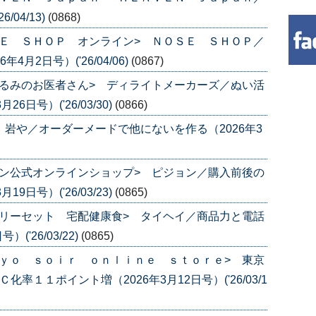
04/13)
(0868)
Ｅ ＳＨＯＰ オンライン> ＮＯＳＥ ＳＨＯＰ／
月2日号）('26/04/06)
(0867)
るみのお医者さん> ディライトメーカーズ／ぬい活
日号）('26/03/30)
(0866)
 岩や／オーダーメードで他にないを作る（2026年3
ン公式オンラインショップ> ピジョン／購入前後の
日号）('26/03/23)
(0865)
リーセット 宅配健康食> タイヘイ／商品力と電話
('26/03/22)
(0865)
ｙｏ ｓｏｉｒ ｏｎｌｉｎｅ ｓｔｏｒｅ> 東京
率１１ポイント増（2026年3月12日号）('26/03/1