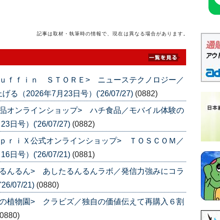
記事は取材・執筆時の情報で、現在は異なる場合があります。
ｕｆｆｉｎ ＳＴＯＲＥ> ニューステクノロジー／
026年7月23日号）('26/07/27)
(0882)
品オンラインショップ> ハチ食品／モバイル体験の
号）('26/07/27)
(0882)
ｐｒｉＸ公式オンラインショップ> ＴＯＳＣＯＭ／
号）('26/07/21)
(0881)
るんるん> あしたるんるんラボ／発信力強みにコラ
/07/21)
(0880)
の植物園> クラビズ／独自の価値伝えて再購入６割
(0880)