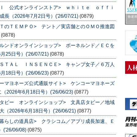
Ｉ 公式オンラインストア> ｗｈｉｔｅ ｏｆｆｉ
2026年7月2日号）('26/07/21)
(0879)
ＴのＴＥＭＰＯ> テント／実店舗とのＯＭＯ推進図
)
(0878)
ルンドオンラインショップ> ボーネルンド／ＥＣを
日号）('26/07/21)
(0878)
ＳＴＡＬ ＩＮＳＥＮＣＥ> キャンプ女子／６万人
日号）('26/06/23)
(0877)
ーマヨネーズ公式通販サイト> ケンコーマヨネーズ
6年6月18日号）('26/06/23)
(0877)
タビー オンラインショップ> 文具店タビー／地域
26年6月18日号）('26/06/21)
(0877)
暮らしの道具店> クラシコム／アプリ成長加速、Ｅ
6/06/08)
(0875)