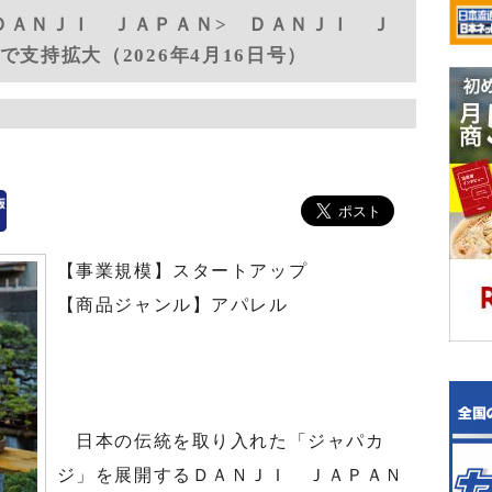
ＤＡＮＪＩ ＪＡＰＡＮ> ＤＡＮＪＩ Ｊ
で支持拡大（2026年4月16日号）
【事業規模】スタートアップ
【商品ジャンル】アパレル
日本の伝統を取り入れた「ジャパカ
ジ」を展開するＤＡＮＪＩ ＪＡＰＡＮ