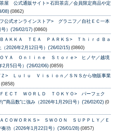
茶屋 公式通販サイト> 石田茶店／会員限定商品や定
/08)
(0862)
フ公式オンラインストア> グラニフ／自社ＥＣ一本
('26/02/17)
(0860)
ＢＡＫＫＡ ＴＥＡ ＰＡＲＫＳ> Ｔｈｉｒｄ Ｂａ
6年2月12日号）('26/02/15)
(0860)
ＯＹＡ Ｏｎｌｉｎｅ Ｓｔｏｒｅ> ヒノヤ／越境
5日号）('26/02/06)
(0859)
’Ｚ> Ｌｕｌｕ Ｖｉｓｉｏｎ／ＳＮＳから物販事業
)
(0858)
ＦＥＣＴ ＷＯＲＬＤ ＴＯＫＹＯ> パーフェク
品数”に強み（2026年1月29日号）('26/02/02)
(0
ＡＣＯＷＯＲＫＳ> ＳＷＯＯＮ ＳＵＰＰＬＹ／Ｅ
026年1月22日号）('26/01/28)
(0857)