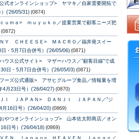
公式オンラインショップ> ヤマキ／自家需要開拓で
26/05/31)
(0874)
ｃｕｍａ> ｍｕｙｕｋｏ／提案営業で顧客ニーズ把
)
(0872)
ＮＹ ＣＨＥＥＳＥ> ＭＡＣＲＯ／福井発スイー
・5月7日合併号）('26/05/06)
(0871)
ハウス公式サイト> マザーハウス／”顧客目線”で成
日・5月7日合併号）('26/05/03)
(0871)
フーズ公式通販> アサヒグループ食品／情報量を増
3日号）('26/04/27)
(0870)
ＪＩ ＪＡＰＡＮ> ＤＡＮＪＩ ＪＡＰＡＮ／”ジ
6日号）('26/04/20)
(0869)
おやつオンラインショップ> 山本佐太郎商店／オン
号）('26/04/18)
(0869)
ＶＥＮ Ｊａｐａｎ> ＨＥＡＶＥＮ Ｊａｐａｎ／