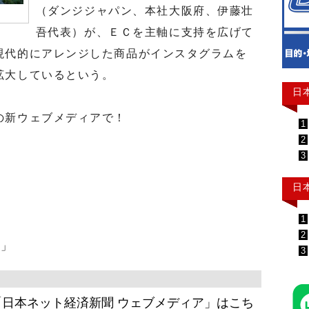
（ダンジジャパン、本社大阪府、伊藤壮
吾代表）が、ＥＣを主軸に支持を広げて
現代的にアレンジした商品がインスタグラムを
拡大しているという。
日
の新ウェブメディアで！
1
2
3
日
1
2
ト」
3
日本ネット経済新聞 ウェブメディア」はこち