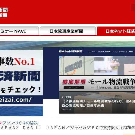
ファンづくりの秘訣
ＰＡＮ> ＤＡＮＪＩ ＪＡＰＡＮ／”ジャパカジ”ＥＣで支持拡大（2026年