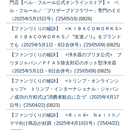
門店【ベル・フルール公式オンラインストア】> ベ
ル・フルール／「プリザーブドフラワー」専門のＥＣ
（2025年5月15日号）('25/05/19)
(0826)
【ファンづくりの秘訣】 <ＫＩＢＡＣＯＷＯＲＫＳ>
ＫＩＢＡＣＯＷＯＲＫＳ／〝友達ノリ〟をブランド
でも（2025年5月1日・8日合併号）('25/05/09)
(0825)
【ファンづくりの秘訣】 <浄水器のブリタ公式> ブ
リタジャパン／ＰＦＡＳ除去対応のポット型浄水器
（2025年5月1日・8日合併号）('25/05/09)
(0825)
【ファンづくりの秘訣】 <トリンプ・オンラインシ
ョップ> トリンプ・インターナショナル・ジャパン
／成功の方程式は”消費者観点に立つ”（2025年4月17
日号）('25/04/22)
(0823)
【ファンづくりの秘訣】 <Ｒｉｎ é> Ｎｅｉｔｈ／
ママ向け商品が好調（2025年4月10日号）('25/04/22)