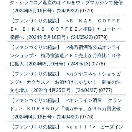
タ・シラキス／産直のオイルをウェブマガジンで発信
（2024年5月16日号）('24/05/22)
(0779)
【ファンづくりの秘訣】 <ＢＩＫＡＳ ＣＯＦＦＥ
Ｅ> ＢＩＫＡＳ ＣＯＦＦＥＥ／植樹したコーヒー
収穫へ（2024年5月16日号）('24/05/22)
(0779)
【ファンづくりの秘訣】 <梅乃宿酒造公式オンライ
ンショップ> 梅乃宿酒造／ＥＣ売上が月商比１０倍
に拡大（2024年5月9日号）('24/05/13)
(0778)
【ファンづくりの秘訣】 <カクヤスネットショッピ
ング> カクヤス／「お酒だけじゃない！」商品の注
文も増加（2024年4月25日号）('24/04/27)
(0777)
【ファンづくりの秘訣】 <オンライン酒屋 「クラン
ド」> ＫＵＲＡＮＤ／「酒ガチャ」が３５万回突破
（2024年4月18日号）('24/04/20)
(0776)
【ファンづくりの秘訣】 <ｃａｌｉｆ> ビーズイン