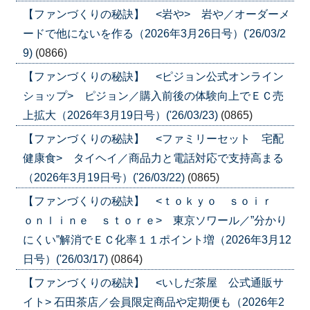
【ファンづくりの秘訣】 <岩や> 岩や／オーダーメ
ードで他にないを作る（2026年3月26日号）('26/03/2
9)
(0866)
【ファンづくりの秘訣】 <ピジョン公式オンライン
ショップ> ピジョン／購入前後の体験向上でＥＣ売
上拡大（2026年3月19日号）('26/03/23)
(0865)
【ファンづくりの秘訣】 <ファミリーセット 宅配
健康食> タイヘイ／商品力と電話対応で支持高まる
（2026年3月19日号）('26/03/22)
(0865)
【ファンづくりの秘訣】 <ｔｏｋｙｏ ｓｏｉｒ
ｏｎｌｉｎｅ ｓｔｏｒｅ> 東京ソワール／”分かり
にくい”解消でＥＣ化率１１ポイント増（2026年3月12
日号）('26/03/17)
(0864)
【ファンづくりの秘訣】 <いしだ茶屋 公式通販サ
イト> 石田茶店／会員限定商品や定期便も（2026年2