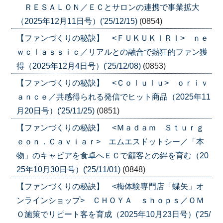
ＲＥＳＡＬＯＮ／ＥＣとサロンの連携で事業拡大
（2025年12月11日号）('25/12/15)
(0854)
【ファンづくりの秘訣】 <ＦＵＫＵＫＩＲＩ> ｎｅ
ｗｃｌａｓｓｉｃ／リアルとの融合で熱狂的ファン獲
得（2025年12月4日号）('25/12/08)
(0853)
【ファンづくりの秘訣】 <Ｃｏｌｕｌｕ> ｏｒｉｖ
ａｎｃｅ／共感得られる発信でヒット商品（2025年11
月20日号）('25/11/25)
(0851)
【ファンづくりの秘訣】 <Ｍａｄａｍ Ｓｔｕｒｇ
ｅｏｎ．Ｃａｖｉａｒ> エムエスドットシー／「本
物」のキャビアを食卓へＥＣで顧客との絆を育む（20
25年10月30日号）('25/11/01)
(0848)
【ファンづくりの秘訣】 <梅体験専門店「蝶矢」オ
ンラインショップ> ＣＨＯＹＡ ｓｈｏｐｓ／ＯＭ
Ｏ施策でリピート客を育成（2025年10月23日号）('25/