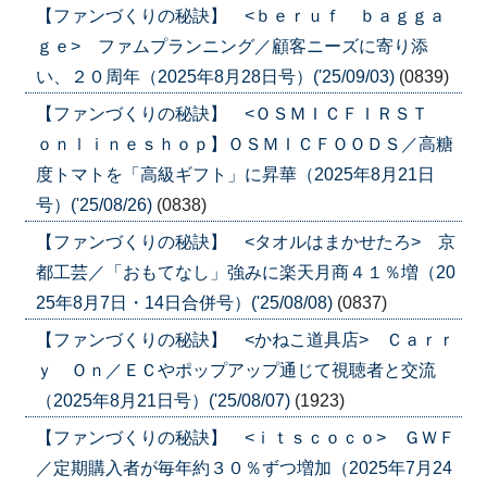
【ファンづくりの秘訣】 <ｂｅｒｕｆ ｂａｇｇａ
ｇｅ> ファムプランニング／顧客ニーズに寄り添
い、２０周年（2025年8月28日号）('25/09/03)
(0839)
【ファンづくりの秘訣】 <ＯＳＭＩＣＦＩＲＳＴ
ｏｎｌｉｎｅｓｈｏｐ】ＯＳＭＩＣＦＯＯＤＳ／高糖
度トマトを「高級ギフト」に昇華（2025年8月21日
号）('25/08/26)
(0838)
【ファンづくりの秘訣】 <タオルはまかせたろ> 京
都工芸／「おもてなし」強みに楽天月商４１％増（20
25年8月7日・14日合併号）('25/08/08)
(0837)
【ファンづくりの秘訣】 <かねこ道具店> Ｃａｒｒ
ｙ Ｏｎ／ＥＣやポップアップ通じて視聴者と交流
（2025年8月21日号）('25/08/07)
(1923)
【ファンづくりの秘訣】 <ｉｔｓｃｏｃｏ> ＧＷＦ
／定期購入者が毎年約３０％ずつ増加（2025年7月24