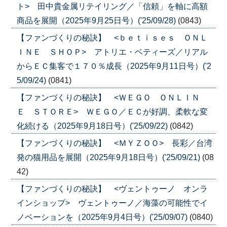
ト> 田中貴金属リテイリング／「信頼」を軸に高額
商品を展開（2025年9月25日号）('25/09/28)
(0843)
【ファンづくりの秘訣】 <ｂｅｔｉｓｅｓ ＯＮＬ
ＩＮＥ ＳＨＯＰ> アトリエ・ベティーズ／リアル
からＥＣ集客で１７０％成長（2025年9月11日号）('2
5/09/24)
(0841)
【ファンづくりの秘訣】 <ＷＥＧＯ ＯＮＬＩＮ
Ｅ ＳＴＯＲＥ> ＷＥＧＯ／ＥＣが好調、柔軟な変
化続ける（2025年9月18日号）('25/09/22)
(0842)
【ファンづくりの秘訣】 <ＭＹＺＯＯ> 長彩／台湾
発の猫用品を展開（2025年9月18日号）('25/09/21)
(08
42)
【ファンづくりの秘訣】 <ヴェントゥーノ オンラ
インショップ> ヴェントゥーノ／海藻の可能性でイ
ノベーションを（2025年9月4日号）('25/09/07)
(0840)