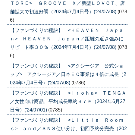
ＴＯＲＥ> ＧＲＯＯＶＥ Ｘ／新型ＬＯＶＯＴ、店
舗拡大で初速好調（2024年7月4日号）('24/07/08)
(078
6)
【ファンづくりの秘訣】 <ＨＥＡＶＥＮ Ｊａｐａ
ｎ> ＨＥＡＶＥＮ Ｊａｐａｎ／距離の近さ強みに
リピート率３０％（2024年7月4日号）('24/07/08)
(078
6)
【ファンづくりの秘訣】 <アクシージア 公式ショ
ップ> アクシージア／日本ＥＣ事業は４倍に成長（2
024年7月4日号）('24/07/08)
(0786)
【ファンづくりの秘訣】 <ｉｒｏｈａ> ＴＥＮＧＡ
／女性向け商品、平均成長率約３７％（2024年6月27
日号）('24/07/01)
(0785)
【ファンづくりの秘訣】 <Ｌｉｔｔｌｅ Ｒｏｏｍ
ｓ> ａｎｄ／ＳＮＳ使い分け、初回予約分完売（202