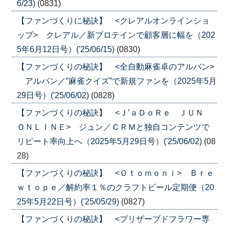
6/23)
(0831)
【ファンづくりに秘訣】 <クレアルオンラインショ
ップ> クレアル／新プロテインで顧客層に幅を（202
5年6月12日号）('25/06/15)
(0830)
【ファンづくりの秘訣】 <全自動麻雀卓のアルバン>
アルバン／”麻雀クイズ”で新規ファンを（2025年5月
29日号）('25/06/02)
(0828)
【ファンづくりの秘訣】 <Ｊ’ａＤｏＲｅ ＪＵＮ
ＯＮＬＩＮＥ> ジュン／ＣＲＭと独自コンテンツで
リピート率向上へ（2025年5月29日号）('25/06/02)
(08
28)
【ファンづくりの秘訣】 <Ｏｔｏｍｏｎｉ> Ｂｒｅ
ｗｔｏｐｅ／解約率１％のクラフトビール定期便（20
25年5月22日号）('25/05/29)
(0827)
【ファンづくりの秘訣】 <プリザーブドフラワー専