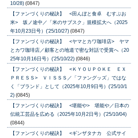
10/28)
(0847)
【ファンづくりの秘訣】 <田んぼと食卓 むすぶお
米> 坂ノ途中／「米のサブスク」規模拡大へ（2025
年10月23日号）('25/10/27)
(0847)
【ファンづくりの秘訣】 <ヤマとカワ珈琲店> ヤマ
とカワ珈琲店／顧客との地道で密な対話で受賞へ（20
25年10月16日号）('25/10/22)
(0846)
【ファンづくりの秘訣】 <ＫＹＯＵＰＯＫＥ ＥＸ
ＰＲＥＳＳ> ＶＩＳＳＳ／「ファングッズ」ではな
く「ブランド」として（2025年10月9日号）('25/10/1
2)
(0845)
【ファンづくりの秘訣】 <堪能や> 堪能や／日本の
伝統工芸品を広める（2025年10月2日号）('25/10/04)
(0844)
【ファンづくりの秘訣】 <ギンザタナカ 公式サイ