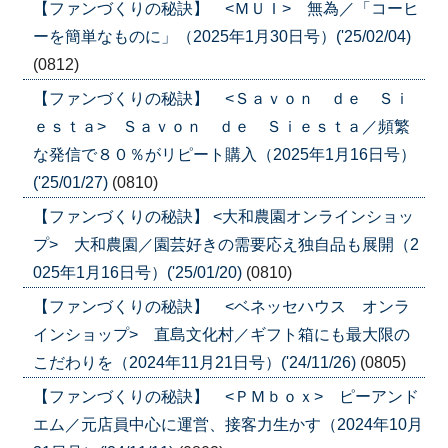
【ファンづくりの秘訣】 <ＭＵＩ> 無為／「コーヒ
ーを簡単なものに」（2025年1月30日号）('25/02/04)
(0812)
【ファンづくりの秘訣】 <Ｓａｖｏｎ ｄｅ Ｓｉ
ｅｓｔａ> Ｓａｖｏｎ ｄｅ Ｓｉｅｓｔａ／頻繁
な発信で８０％がリピート購入（2025年1月16日号）
('25/01/27)
(0810)
【ファンづくりの秘訣】 <大和農園オンラインショッ
プ> 大和農園／園芸好きの需要応え独自品も展開（2
025年1月16日号）('25/01/20)
(0810)
【ファンづくりの秘訣】 <ベネッセハウス オンラ
インショップ> 直島文化村／ギフト箱にも最大限の
こだわりを（2024年11月21日号）('24/11/26)
(0805)
【ファンづくりの秘訣】 <ＰＭｂｏｘ> ピーアンド
エム／元店員中心に運営、接客力生かす（2024年10月