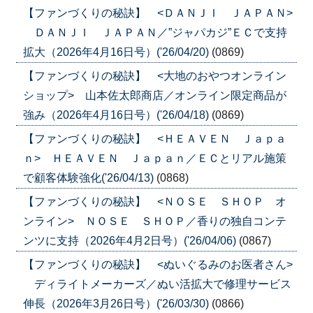
【ファンづくりの秘訣】 <ＤＡＮＪＩ ＪＡＰＡＮ>
ＤＡＮＪＩ ＪＡＰＡＮ／”ジャパカジ”ＥＣで支持
拡大（2026年4月16日号）('26/04/20)
(0869)
【ファンづくりの秘訣】 <大地のおやつオンライン
ショップ> 山本佐太郎商店／オンライン限定商品が
強み（2026年4月16日号）('26/04/18)
(0869)
【ファンづくりの秘訣】 <ＨＥＡＶＥＮ Ｊａｐａ
ｎ> ＨＥＡＶＥＮ Ｊａｐａｎ／ＥＣとリアル施策
で顧客体験強化('26/04/13)
(0868)
【ファンづくりの秘訣】 <ＮＯＳＥ ＳＨＯＰ オ
ンライン> ＮＯＳＥ ＳＨＯＰ／香りの独自コンテ
ンツに支持（2026年4月2日号）('26/04/06)
(0867)
【ファンづくりの秘訣】 <ぬいぐるみのお医者さん>
ディライトメーカーズ／ぬい活拡大で修理サービス
伸長（2026年3月26日号）('26/03/30)
(0866)