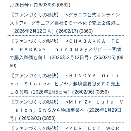
月26日号）('26/03/08)
(0862)
【ファンづくりの秘訣】 <グラニフ公式オンライン
ストア> グラニフ／自社ＥＣ一本化で売上２倍超に
（2026年2月12日号）('26/02/17)
(0860)
【ファンづくりの秘訣】 <ＣＨＡＢＡＫＫＡ ＴＥ
Ａ ＰＡＲＫＳ> Ｔｈｉｒｄ Ｂａｙ／リピート客増
で購入単価も向上（2026年2月12日号）('26/02/15)
(08
60)
【ファンづくりの秘訣】 <ＨＩＮＯＹＡ Ｏｎｌｉ
ｎｅ Ｓｔｏｒｅ> ヒノヤ／越境需要捉えＥＣ売上
１８％増（2026年2月5日号）('26/02/06)
(0859)
【ファンづくりの秘訣】 <Ｍｉｎ’Ｚ> Ｌｕｌｕ Ｖ
ｉｓｉｏｎ／ＳＮＳから物販事業へ（2026年1月29日
号）('26/02/03)
(0858)
【ファンづくりの秘訣】 <ＰＥＲＦＥＣＴ ＷＯＲ