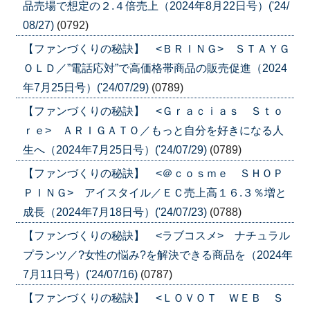
品売場で想定の２.４倍売上（2024年8月22日号）('24/
08/27)
(0792)
【ファンづくりの秘訣】 <ＢＲＩＮＧ> ＳＴＡＹＧ
ＯＬＤ／”電話応対”で高価格帯商品の販売促進（2024
年7月25日号）('24/07/29)
(0789)
【ファンづくりの秘訣】 <Ｇｒａｃｉａｓ Ｓｔｏ
ｒｅ> ＡＲＩＧＡＴＯ／もっと自分を好きになる人
生へ（2024年7月25日号）('24/07/29)
(0789)
【ファンづくりの秘訣】 <＠ｃｏｓｍｅ ＳＨＯＰ
ＰＩＮＧ> アイスタイル／ＥＣ売上高１６.３％増と
成長（2024年7月18日号）('24/07/23)
(0788)
【ファンづくりの秘訣】 <ラブコスメ> ナチュラル
プランツ／?女性の悩み?を解決できる商品を（2024年
7月11日号）('24/07/16)
(0787)
【ファンづくりの秘訣】 <ＬＯＶＯＴ ＷＥＢ Ｓ