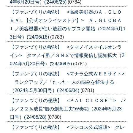
4年6月20日号）('24/06/25)
(0784)
【ファンづくりの秘訣】 <高級美顔器のＡ．ＧＬＯ
ＢＡＬ【公式オンラインストア】> Ａ．ＧＬＯＢＡ
Ｌ／美容機器が使い放題のサブスク開始（2024年6月1
3日号）('24/06/18)
(0783)
【ファンづくりの秘訣】 <タマノイスマイルオンラ
イン> タマノイ酢／ＳＮＳで情報発信し認知拡大（2
024年5月30日号）('24/06/05)
(0781)
【ファンづくりの秘訣】 <マナラ公式ＷＥＢサイト>
ランクアップ／「たった一人の悩みを解決する」
（2024年5月30日号）('24/06/04)
(0781)
【ファンづくりの秘訣】 <ＰＡＬ ＣＬＯＳＥＴ> パ
ル／２２％成長”個の創意工夫”が奏功（2024年5月23
日号）('24/05/28)
(0780)
【ファンづくりの秘訣】 <フシコス公式通販> クレ