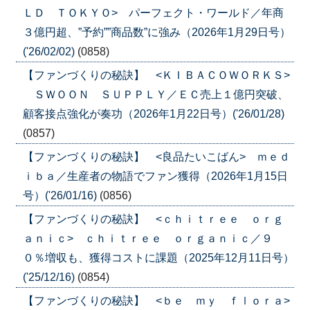
ＬＤ ＴＯＫＹＯ> パーフェクト・ワールド／年商
３億円超、”予約””商品数”に強み（2026年1月29日号）
('26/02/02)
(0858)
【ファンづくりの秘訣】 <ＫＩＢＡＣＯＷＯＲＫＳ>
ＳＷＯＯＮ ＳＵＰＰＬＹ／ＥＣ売上１億円突破、
顧客接点強化が奏功（2026年1月22日号）('26/01/28)
(0857)
【ファンづくりの秘訣】 <良品たいこばん> ｍｅｄ
ｉｂａ／生産者の物語でファン獲得（2026年1月15日
号）('26/01/16)
(0856)
【ファンづくりの秘訣】 <ｃｈｉｔｒｅｅ ｏｒｇ
ａｎｉｃ> ｃｈｉｔｒｅｅ ｏｒｇａｎｉｃ／９
０％増収も、獲得コストに課題（2025年12月11日号）
('25/12/16)
(0854)
【ファンづくりの秘訣】 <ｂｅ ｍｙ ｆｌｏｒａ>