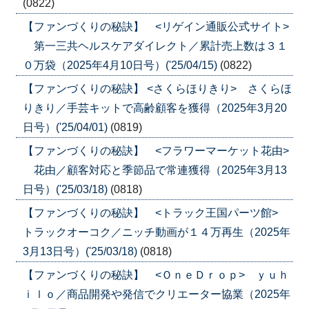
(0822)
【ファンづくりの秘訣】 <リゲイン通販公式サイト>
第一三共ヘルスケアダイレクト／累計売上数は３１
０万袋（2025年4月10日号）('25/04/15)
(0822)
【ファンづくりの秘訣】 <さくらほりきり> さくらほ
りきり／手芸キットで高齢顧客を獲得（2025年3月20
日号）('25/04/01)
(0819)
【ファンづくりの秘訣】 <フラワーマーケット花由>
花由／顧客対応と季節品で常連獲得（2025年3月13
日号）('25/03/18)
(0818)
【ファンづくりの秘訣】 <トラック王国パーツ館>
トラックオーコク／ニッチ動画が１４万再生（2025年
3月13日号）('25/03/18)
(0818)
【ファンづくりの秘訣】 <ＯｎｅＤｒｏｐ> ｙｕｈ
ｉｌｏ／商品開発や発信でクリエーター協業（2025年