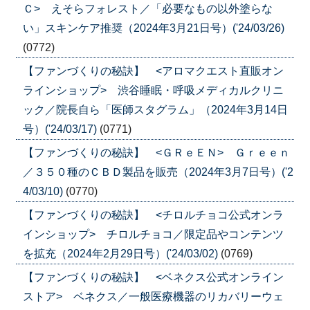
Ｃ> えそらフォレスト／「必要なもの以外塗らな
い」スキンケア推奨（2024年3月21日号）('24/03/26)
(0772)
【ファンづくりの秘訣】 <アロマクエスト直販オン
ラインショップ> 渋谷睡眠・呼吸メディカルクリニ
ック／院長自ら「医師スタグラム」（2024年3月14日
号）('24/03/17)
(0771)
【ファンづくりの秘訣】 <ＧＲｅＥＮ> Ｇｒｅｅｎ
／３５０種のＣＢＤ製品を販売（2024年3月7日号）('2
4/03/10)
(0770)
【ファンづくりの秘訣】 <チロルチョコ公式オンラ
インショップ> チロルチョコ／限定品やコンテンツ
を拡充（2024年2月29日号）('24/03/02)
(0769)
【ファンづくりの秘訣】 <ベネクス公式オンライン
ストア> ベネクス／一般医療機器のリカバリーウェ