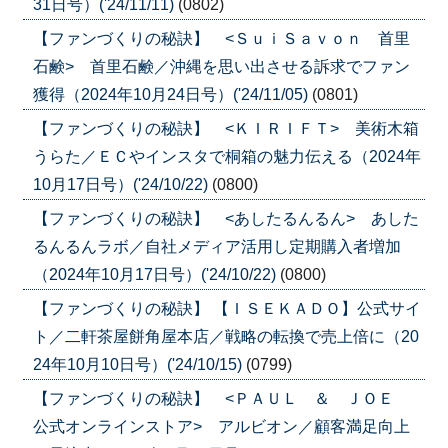
31日号）('24/11/11)
(0802)
【ファンづくりの秘訣】 <ＳｕｉＳａｖｏｎ 首里
石鹸> 首里石鹸／沖縄を思い出させる訴求でファン
獲得（2024年10月24日号）('24/11/05)
(0801)
【ファンづくりの秘訣】 <ＫＩＲＩＦＴ> 美術木箱
うらた／ＥＣやインスタで桐箱の魅力伝える（2024年
10月17日号）('24/10/22)
(0800)
【ファンづくりの秘訣】 <あしたるんるん> あした
るんるんラボ／自社メディア活用し定期購入者増加
（2024年10月17日号）('24/10/22)
(0800)
【ファンづくりの秘訣】 【ＩＳＥＫＡＤＯ】公式サイ
ト／二軒茶屋餅角屋本店／戦略の転換で売上倍に（20
24年10月10日号）('24/10/15)
(0799)
【ファンづくりの秘訣】 <ＰＡＵＬ ＆ ＪＯＥ
公式オンラインストア> アルビオン／顧客満足向上