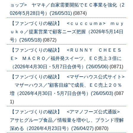
ョップ> ヤマキ／自家需要開拓でＥＣ事業を強化（2
026年5月28日号）('26/05/31)
(0874)
【ファンづくりの秘訣】 <ｃｕｃｃｕｍａ> ｍｕｙ
ｕｋｏ／提案営業で顧客ニーズ把握（2026年5月14日
号）('26/05/18)
(0872)
【ファンづくりの秘訣】 <ＲＵＮＮＹ ＣＨＥＥＳ
Ｅ> ＭＡＣＲＯ／福井発スイーツ、ＥＣ売上３倍に
（2026年4月30日・5月7日合併号）('26/05/06)
(0871)
【ファンづくりの秘訣】 <マザーハウス公式サイト>
マザーハウス／”顧客目線”で成長、ＥＣ売上２０％
増（2026年4月30日・5月7日合併号）('26/05/03)
(087
1)
【ファンづくりの秘訣】 <アマノフーズ公式通販>
アサヒグループ食品／情報量を増やし、ブランド理解
深める（2026年4月23日号）('26/04/27)
(0870)