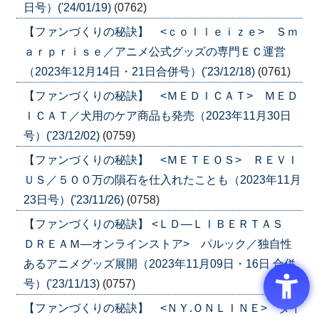
日号）('24/01/19)
(0762)
【ファンづくりの秘訣】 <ｃｏｌｌｅｉｚｅ> Ｓｍ
ａｒｐｒｉｓｅ／アニメ公式グッズの専門ＥＣ運営
（2023年12月14日・21日合併号）('23/12/18)
(0761)
【ファンづくりの秘訣】 <ＭＥＤＩＣＡＴ> ＭＥＤ
ＩＣＡＴ／犬用のケア商品も発売（2023年11月30日
号）('23/12/02)
(0759)
【ファンづくりの秘訣】 <ＭＥＴＥＯＳ> ＲＥＶＩ
ＵＳ／５００万の隕石を仕入れたことも（2023年11月
23日号）('23/11/26)
(0758)
【ファンづくりの秘訣】 <ＬＤ―ＬＩＢＥＲＴＡＳ
ＤＲＥＡＭ―オンラインストア> パルック／独自性
あるアニメグッズ展開（2023年11月09日・16日 合併
号）('23/11/13)
(0757)
【ファンづくりの秘訣】 <ＮＹ.ＯＮＬＩＮＥ> ダイ