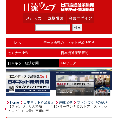
Home
データ販売の「ネット経済研究所」
セミナーNAVI
日本流通産業新聞
日本ネット経済新聞
DMフェア
Home
日本ネット経済新聞
連載記事
ファンづくりの秘訣
【ファンづくりの秘訣】 〈オンリーワンＰＣストア スマッシ
ュコア〉ＰＣ音に声優の声