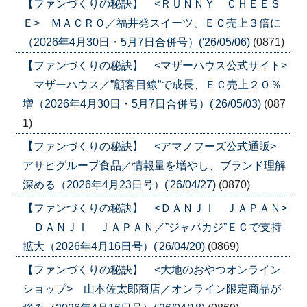
【ファンづくりの秘訣】 <ＲＵＮＮＹ ＣＨＥＥＳ
Ｅ> ＭＡＣＲＯ／福井発スイーツ、ＥＣ売上３倍に
（2026年4月30日・5月7日合併号）('26/05/06)
(0871)
【ファンづくりの秘訣】 <マザーハウス公式サイト>
マザーハウス／”顧客目線”で成長、ＥＣ売上２０％
増（2026年4月30日・5月7日合併号）('26/05/03)
(087
1)
【ファンづくりの秘訣】 <アマノフーズ公式通販>
アサヒグループ食品／情報量を増やし、ブランド理解
深める（2026年4月23日号）('26/04/27)
(0870)
【ファンづくりの秘訣】 <ＤＡＮＪＩ ＪＡＰＡＮ>
ＤＡＮＪＩ ＪＡＰＡＮ／”ジャパカジ”ＥＣで支持
拡大（2026年4月16日号）('26/04/20)
(0869)
【ファンづくりの秘訣】 <大地のおやつオンライン
ショップ> 山本佐太郎商店／オンライン限定商品が