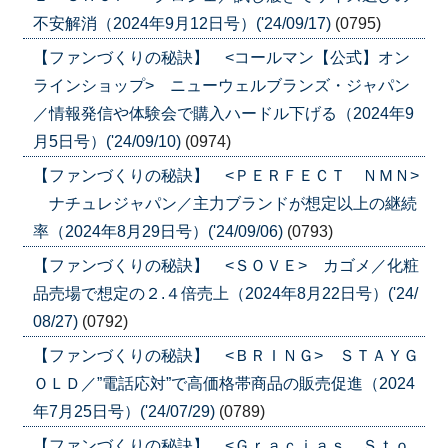
不安解消（2024年9月12日号）('24/09/17)
(0795)
【ファンづくりの秘訣】 <コールマン【公式】オン
ラインショップ> ニューウェルブランズ・ジャパン
／情報発信や体験会で購入ハードル下げる（2024年9
月5日号）('24/09/10)
(0974)
【ファンづくりの秘訣】 <ＰＥＲＦＥＣＴ ＮＭＮ>
ナチュレジャパン／主力ブランドが想定以上の継続
率（2024年8月29日号）('24/09/06)
(0793)
【ファンづくりの秘訣】 <ＳＯＶＥ> カゴメ／化粧
品売場で想定の２.４倍売上（2024年8月22日号）('24/
08/27)
(0792)
【ファンづくりの秘訣】 <ＢＲＩＮＧ> ＳＴＡＹＧ
ＯＬＤ／”電話応対”で高価格帯商品の販売促進（2024
年7月25日号）('24/07/29)
(0789)
【ファンづくりの秘訣】 <Ｇｒａｃｉａｓ Ｓｔｏ