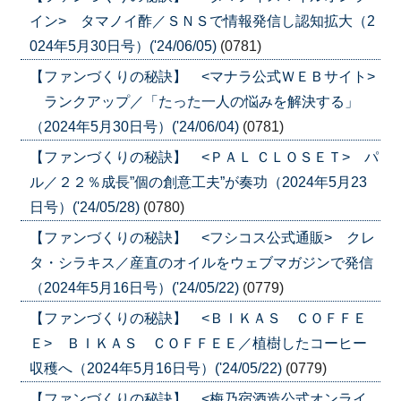
イン> タマノイ酢／ＳＮＳで情報発信し認知拡大（2
024年5月30日号）('24/06/05)
(0781)
【ファンづくりの秘訣】 <マナラ公式ＷＥＢサイト>
ランクアップ／「たった一人の悩みを解決する」
（2024年5月30日号）('24/06/04)
(0781)
【ファンづくりの秘訣】 <ＰＡＬ ＣＬＯＳＥＴ> パ
ル／２２％成長”個の創意工夫”が奏功（2024年5月23
日号）('24/05/28)
(0780)
【ファンづくりの秘訣】 <フシコス公式通販> クレ
タ・シラキス／産直のオイルをウェブマガジンで発信
（2024年5月16日号）('24/05/22)
(0779)
【ファンづくりの秘訣】 <ＢＩＫＡＳ ＣＯＦＦＥ
Ｅ> ＢＩＫＡＳ ＣＯＦＦＥＥ／植樹したコーヒー
収穫へ（2024年5月16日号）('24/05/22)
(0779)
【ファンづくりの秘訣】 <梅乃宿酒造公式オンライ