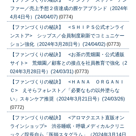
ファー／売上予想２倍達成の膣ケアブランド（2024年
4月4日号）('24/04/07)
(0774)
【ファンづくりの秘訣】 <ＳＨＩＰＳ公式オンライ
ンストア> シップス／会員制度刷新でコミュニケー
ション強化（2024年3月28日号）('24/04/02)
(0773)
【ファンづくりの秘訣】 <お茶の荒畑園・公式通販
サイト> 荒畑園／顧客との接点を社員教育で強化（2
024年3月28日号）('24/03/31)
(0773)
【ファンづくりの秘訣】 <ＨＡＮＡ ＯＲＧＡＮＩ
Ｃ> えそらフォレスト／「必要なもの以外塗らな
い」スキンケア推奨（2024年3月21日号）('24/03/26)
(0772)
【ファンづくりの秘訣】 <アロマクエスト直販オン
ラインショップ> 渋谷睡眠・呼吸メディカルクリニ
ック／院長自ら「医師スタグラム」（2024年3月14日