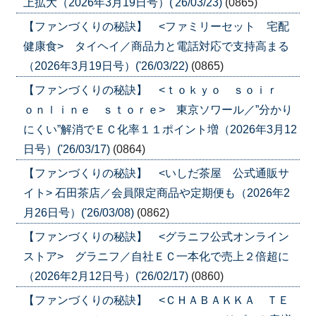
上拡大（2026年3月19日号）('26/03/23)
(0865)
【ファンづくりの秘訣】 <ファミリーセット 宅配
健康食> タイヘイ／商品力と電話対応で支持高まる
（2026年3月19日号）('26/03/22)
(0865)
【ファンづくりの秘訣】 <ｔｏｋｙｏ ｓｏｉｒ
ｏｎｌｉｎｅ ｓｔｏｒｅ> 東京ソワール／”分かり
にくい”解消でＥＣ化率１１ポイント増（2026年3月12
日号）('26/03/17)
(0864)
【ファンづくりの秘訣】 <いしだ茶屋 公式通販サ
イト> 石田茶店／会員限定商品や定期便も（2026年2
月26日号）('26/03/08)
(0862)
【ファンづくりの秘訣】 <グラニフ公式オンライン
ストア> グラニフ／自社ＥＣ一本化で売上２倍超に
（2026年2月12日号）('26/02/17)
(0860)
【ファンづくりの秘訣】 <ＣＨＡＢＡＫＫＡ ＴＥ