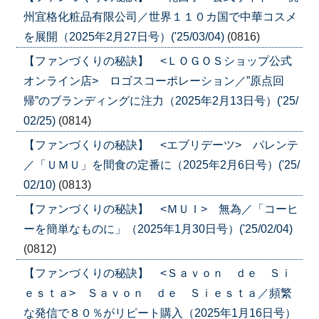
州宜格化粧品有限公司／世界１１０カ国で中華コスメ
を展開（2025年2月27日号）('25/03/04)
(0816)
【ファンづくりの秘訣】 <ＬＯＧＯＳショップ公式
オンライン店> ロゴスコーポレーション／”原点回
帰”のブランディングに注力（2025年2月13日号）('25/
02/25)
(0814)
【ファンづくりの秘訣】 <エブリデーツ> パレンテ
／「ＵＭＵ」を間食の定番に（2025年2月6日号）('25/
02/10)
(0813)
【ファンづくりの秘訣】 <ＭＵＩ> 無為／「コーヒ
ーを簡単なものに」（2025年1月30日号）('25/02/04)
(0812)
【ファンづくりの秘訣】 <Ｓａｖｏｎ ｄｅ Ｓｉ
ｅｓｔａ> Ｓａｖｏｎ ｄｅ Ｓｉｅｓｔａ／頻繁
な発信で８０％がリピート購入（2025年1月16日号）