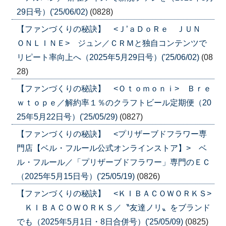
29日号）('25/06/02)
(0828)
【ファンづくりの秘訣】 <Ｊ’ａＤｏＲｅ ＪＵＮ
ＯＮＬＩＮＥ> ジュン／ＣＲＭと独自コンテンツで
リピート率向上へ（2025年5月29日号）('25/06/02)
(08
28)
【ファンづくりの秘訣】 <Ｏｔｏｍｏｎｉ> Ｂｒｅ
ｗｔｏｐｅ／解約率１％のクラフトビール定期便（20
25年5月22日号）('25/05/29)
(0827)
【ファンづくりの秘訣】 <プリザーブドフラワー専
門店【ベル・フルール公式オンラインストア】> ベ
ル・フルール／「プリザーブドフラワー」専門のＥＣ
（2025年5月15日号）('25/05/19)
(0826)
【ファンづくりの秘訣】 <ＫＩＢＡＣＯＷＯＲＫＳ>
ＫＩＢＡＣＯＷＯＲＫＳ／〝友達ノリ〟をブランド
でも（2025年5月1日・8日合併号）('25/05/09)
(0825)