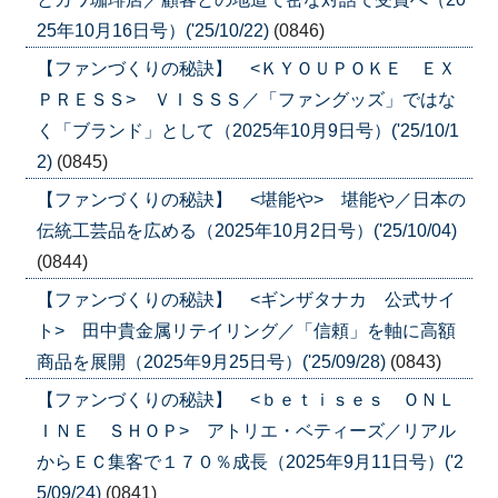
25年10月16日号）('25/10/22)
(0846)
【ファンづくりの秘訣】 <ＫＹＯＵＰＯＫＥ ＥＸ
ＰＲＥＳＳ> ＶＩＳＳＳ／「ファングッズ」ではな
く「ブランド」として（2025年10月9日号）('25/10/1
2)
(0845)
【ファンづくりの秘訣】 <堪能や> 堪能や／日本の
伝統工芸品を広める（2025年10月2日号）('25/10/04)
(0844)
【ファンづくりの秘訣】 <ギンザタナカ 公式サイ
ト> 田中貴金属リテイリング／「信頼」を軸に高額
商品を展開（2025年9月25日号）('25/09/28)
(0843)
【ファンづくりの秘訣】 <ｂｅｔｉｓｅｓ ＯＮＬ
ＩＮＥ ＳＨＯＰ> アトリエ・ベティーズ／リアル
からＥＣ集客で１７０％成長（2025年9月11日号）('2
5/09/24)
(0841)