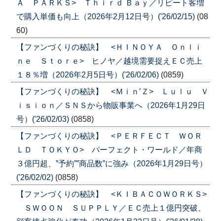
Ａ ＰＡＲＫＳ> Ｔｈｉｒｄ Ｂａｙ／リピート客増
で購入単価も向上（2026年2月12日号）('26/02/15)
(08
60)
【ファンづくりの秘訣】 <ＨＩＮＯＹＡ Ｏｎｌｉ
ｎｅ Ｓｔｏｒｅ> ヒノヤ／越境需要捉えＥＣ売上
１８％増（2026年2月5日号）('26/02/06)
(0859)
【ファンづくりの秘訣】 <Ｍｉｎ’Ｚ> Ｌｕｌｕ Ｖ
ｉｓｉｏｎ／ＳＮＳから物販事業へ（2026年1月29日
号）('26/02/03)
(0858)
【ファンづくりの秘訣】 <ＰＥＲＦＥＣＴ ＷＯＲ
ＬＤ ＴＯＫＹＯ> パーフェクト・ワールド／年商
３億円超、”予約””商品数”に強み（2026年1月29日号）
('26/02/02)
(0858)
【ファンづくりの秘訣】 <ＫＩＢＡＣＯＷＯＲＫＳ>
ＳＷＯＯＮ ＳＵＰＰＬＹ／ＥＣ売上１億円突破、