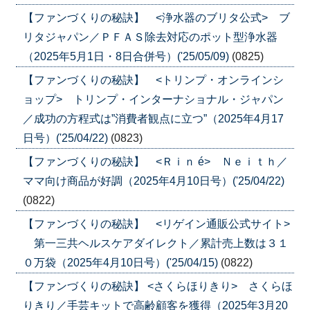
【ファンづくりの秘訣】 <浄水器のブリタ公式> ブ
リタジャパン／ＰＦＡＳ除去対応のポット型浄水器
（2025年5月1日・8日合併号）('25/05/09)
(0825)
【ファンづくりの秘訣】 <トリンプ・オンラインシ
ョップ> トリンプ・インターナショナル・ジャパン
／成功の方程式は”消費者観点に立つ”（2025年4月17
日号）('25/04/22)
(0823)
【ファンづくりの秘訣】 <Ｒｉｎ é> Ｎｅｉｔｈ／
ママ向け商品が好調（2025年4月10日号）('25/04/22)
(0822)
【ファンづくりの秘訣】 <リゲイン通販公式サイト>
第一三共ヘルスケアダイレクト／累計売上数は３１
０万袋（2025年4月10日号）('25/04/15)
(0822)
【ファンづくりの秘訣】 <さくらほりきり> さくらほ
りきり／手芸キットで高齢顧客を獲得（2025年3月20