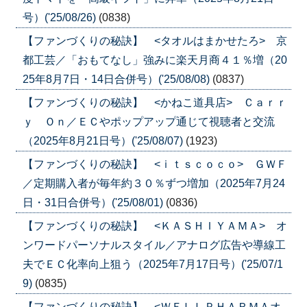
号）('25/08/26)
(0838)
【ファンづくりの秘訣】 <タオルはまかせたろ> 京
都工芸／「おもてなし」強みに楽天月商４１％増（20
25年8月7日・14日合併号）('25/08/08)
(0837)
【ファンづくりの秘訣】 <かねこ道具店> Ｃａｒｒ
ｙ Ｏｎ／ＥＣやポップアップ通じて視聴者と交流
（2025年8月21日号）('25/08/07)
(1923)
【ファンづくりの秘訣】 <ｉｔｓｃｏｃｏ> ＧＷＦ
／定期購入者が毎年約３０％ずつ増加（2025年7月24
日・31日合併号）('25/08/01)
(0836)
【ファンづくりの秘訣】 <ＫＡＳＨＩＹＡＭＡ> オ
ンワードパーソナルスタイル／アナログ広告や導線工
夫でＥＣ化率向上狙う（2025年7月17日号）('25/07/1
9)
(0835)
【ファンづくりの秘訣】 <ＷＥＬＬＰＨＡＲＭＡオ