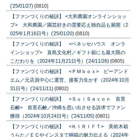
('25/01/27)
(0810)
【ファンづくりの秘訣】 <大和農園オンラインショッ
プ> 大和農園／園芸好きの需要応え独自品も展開（2
025年1月16日号）('25/01/20)
(0810)
【ファンづくりの秘訣】 <ベネッセハウス オンラ
インショップ> 直島文化村／ギフト箱にも最大限の
こだわりを（2024年11月21日号）('24/11/26)
(0805)
【ファンづくりの秘訣】 <ＰＭｂｏｘ> ピーアンド
エム／元店員中心に運営、接客力生かす（2024年10月
31日号）('24/11/11)
(0802)
【ファンづくりの秘訣】 <ＳｕｉＳａｖｏｎ 首里
石鹸> 首里石鹸／沖縄を思い出させる訴求でファン
獲得（2024年10月24日号）('24/11/05)
(0801)
【ファンづくりの秘訣】 <ＫＩＲＩＦＴ> 美術木箱
うらた／ＥＣやインスタで桐箱の魅力伝える（2024年