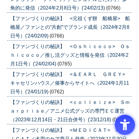
角的に発信（2024年2月8日号）('24/02/13)
(0766)
【ファンづくりの秘訣】 <元祖くず餅 船橋屋> 船
橋屋／ファンとの”共創”でブランド成長（2024年2月8
日号）('24/02/09)
(0766)
【ファンづくりの秘訣】 <Ｏｓｈｉｃｏｃｏ> Ｏｓ
ｈｉｃｏｃｏ／推し活グッズと情報を発信（2024年2
月1日号）('24/02/04)
(0765)
【ファンづくりの秘訣】 <＆ＥＡＲＬ ＧＲＥＹ>
キャセリンハウス／催事からサイトへ（2024年1月11
日号）('24/01/19)
(0762)
【ファンづくりの秘訣】 <ｃｏｌｌｅｉｚｅ> Ｓｍ
ａｒｐｒｉｓｅ／アニメ公式グッズの専門ＥＣ運営
（2023年12月14日・21日合併号）('23/12/18)
(0761)
【ファンづくりの秘訣】 <ＭＥＤＩＣＡＴ> ＭＥＤ
ＩＣＡＴ／犬用のケア商品も発売（2023年11月30日