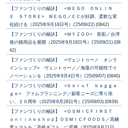
【ファンづくりの秘訣】 <ＷＥＧＯ ＯＮＬＩＮ
Ｅ ＳＴＯＲＥ> ＷＥＧＯ／ＥＣが好調、柔軟な変
化続ける（2025年9月18日号）('25/09/22)
(0842)
【ファンづくりの秘訣】 <ＭＹＺＯＯ> 長彩／台湾
発の猫用品を展開（2025年9月18日号）('25/09/21)
(08
42)
【ファンづくりの秘訣】 <ヴェントゥーノ オンラ
インショップ> ヴェントゥーノ／海藻の可能性でイ
ノベーションを（2025年9月4日号）('25/09/07)
(0840)
【ファンづくりの秘訣】 <ｂｅｒｕｆ ｂａｇｇａ
ｇｅ> ファムプランニング／顧客ニーズに寄り添
い、２０周年（2025年8月28日号）('25/09/03)
(0839)
【ファンづくりの秘訣】 <ＯＳＭＩＣＦＩＲＳＴ
ｏｎｌｉｎｅｓｈｏｐ】ＯＳＭＩＣＦＯＯＤＳ／高糖
度トマトを「高級ギフト」に昇華（2025年8月21日