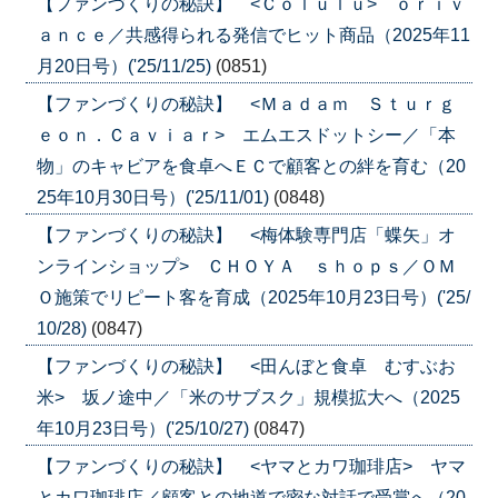
【ファンづくりの秘訣】 <Ｃｏｌｕｌｕ> ｏｒｉｖ
ａｎｃｅ／共感得られる発信でヒット商品（2025年11
月20日号）('25/11/25)
(0851)
【ファンづくりの秘訣】 <Ｍａｄａｍ Ｓｔｕｒｇ
ｅｏｎ．Ｃａｖｉａｒ> エムエスドットシー／「本
物」のキャビアを食卓へＥＣで顧客との絆を育む（20
25年10月30日号）('25/11/01)
(0848)
【ファンづくりの秘訣】 <梅体験専門店「蝶矢」オ
ンラインショップ> ＣＨＯＹＡ ｓｈｏｐｓ／ＯＭ
Ｏ施策でリピート客を育成（2025年10月23日号）('25/
10/28)
(0847)
【ファンづくりの秘訣】 <田んぼと食卓 むすぶお
米> 坂ノ途中／「米のサブスク」規模拡大へ（2025
年10月23日号）('25/10/27)
(0847)
【ファンづくりの秘訣】 <ヤマとカワ珈琲店> ヤマ
とカワ珈琲店／顧客との地道で密な対話で受賞へ（20