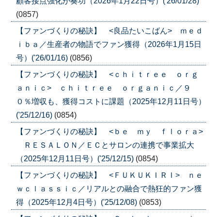
顧客接点強化が奏功（2026年1月22日号）('26/01/28)
(0857)
【ファンづくりの秘訣】 <良品たいこばん> ｍｅｄ
ｉｂａ／生産者の物語でファン獲得（2026年1月15日
号）('26/01/16)
(0856)
【ファンづくりの秘訣】 <ｃｈｉｔｒｅｅ ｏｒｇ
ａｎｉｃ> ｃｈｉｔｒｅｅ ｏｒｇａｎｉｃ／９
０％増収も、獲得コストに課題（2025年12月11日号）
('25/12/16)
(0854)
【ファンづくりの秘訣】 <ｂｅ ｍｙ ｆｌｏｒａ>
ＲＥＳＡＬＯＮ／ＥＣとサロンの連携で事業拡大
（2025年12月11日号）('25/12/15)
(0854)
【ファンづくりの秘訣】 <ＦＵＫＵＫＩＲＩ> ｎｅ
ｗｃｌａｓｓｉｃ／リアルとの融合で熱狂的ファン獲
得（2025年12月4日号）('25/12/08)
(0853)