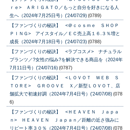
ｒｅ> ＡＲＩＧＡＴＯ／もっと自分を好きになる人
生へ（2024年7月25日号）('24/07/29)
(0789)
【ファンづくりの秘訣】 <＠ｃｏｓｍｅ ＳＨＯＰ
ＰＩＮＧ> アイスタイル／ＥＣ売上高１６.３％増と
成長（2024年7月18日号）('24/07/23)
(0788)
【ファンづくりの秘訣】 <ラブコスメ> ナチュラル
プランツ／?女性の悩み?を解決できる商品を（2024年
7月11日号）('24/07/16)
(0787)
【ファンづくりの秘訣】 <ＬＯＶＯＴ ＷＥＢ Ｓ
ＴＯＲＥ> ＧＲＯＯＶＥ Ｘ／新型ＬＯＶＯＴ、店
舗拡大で初速好調（2024年7月4日号）('24/07/08)
(078
6)
【ファンづくりの秘訣】 <ＨＥＡＶＥＮ Ｊａｐａ
ｎ> ＨＥＡＶＥＮ Ｊａｐａｎ／距離の近さ強みに
リピート率３０％（2024年7月4日号）('24/07/08)
(078