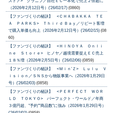
ストア> グラニフ／自社ＥＣ一本化で売上２倍超に
（2026年2月12日号）('26/02/17)
(0860)
【ファンづくりの秘訣】 <ＣＨＡＢＡＫＫＡ ＴＥ
Ａ ＰＡＲＫＳ> Ｔｈｉｒｄ Ｂａｙ／リピート客増
で購入単価も向上（2026年2月12日号）('26/02/15)
(08
60)
【ファンづくりの秘訣】 <ＨＩＮＯＹＡ Ｏｎｌｉ
ｎｅ Ｓｔｏｒｅ> ヒノヤ／越境需要捉えＥＣ売上
１８％増（2026年2月5日号）('26/02/06)
(0859)
【ファンづくりの秘訣】 <Ｍｉｎ’Ｚ> Ｌｕｌｕ Ｖ
ｉｓｉｏｎ／ＳＮＳから物販事業へ（2026年1月29日
号）('26/02/03)
(0858)
【ファンづくりの秘訣】 <ＰＥＲＦＥＣＴ ＷＯＲ
ＬＤ ＴＯＫＹＯ> パーフェクト・ワールド／年商
３億円超、”予約””商品数”に強み（2026年1月29日号）
('26/02/02)
(0858)