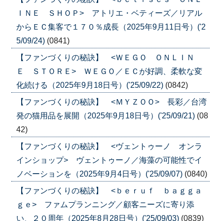
ＩＮＥ ＳＨＯＰ> アトリエ・ベティーズ／リアル
からＥＣ集客で１７０％成長（2025年9月11日号）('2
5/09/24)
(0841)
【ファンづくりの秘訣】 <ＷＥＧＯ ＯＮＬＩＮ
Ｅ ＳＴＯＲＥ> ＷＥＧＯ／ＥＣが好調、柔軟な変
化続ける（2025年9月18日号）('25/09/22)
(0842)
【ファンづくりの秘訣】 <ＭＹＺＯＯ> 長彩／台湾
発の猫用品を展開（2025年9月18日号）('25/09/21)
(08
42)
【ファンづくりの秘訣】 <ヴェントゥーノ オンラ
インショップ> ヴェントゥーノ／海藻の可能性でイ
ノベーションを（2025年9月4日号）('25/09/07)
(0840)
【ファンづくりの秘訣】 <ｂｅｒｕｆ ｂａｇｇａ
ｇｅ> ファムプランニング／顧客ニーズに寄り添
い、２０周年（2025年8月28日号）('25/09/03)
(0839)