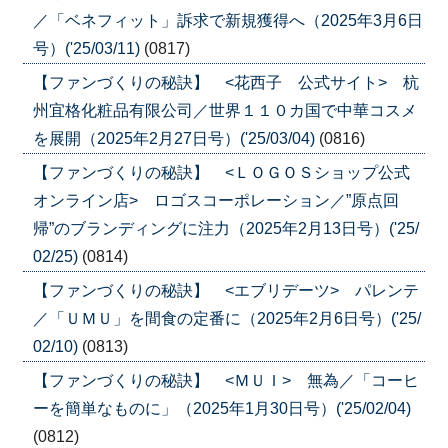
／「ベネフィット」訴求で新規獲得へ（2025年3月6日
号）('25/03/11)
(0817)
【ファンづくりの秘訣】 <花西子 公式サイト> 杭
州宜格化粧品有限公司／世界１１０カ国で中華コスメ
を展開（2025年2月27日号）('25/03/04)
(0816)
【ファンづくりの秘訣】 <ＬＯＧＯＳショップ公式
オンライン店> ロゴスコーポレーション／”原点回
帰”のブランディングに注力（2025年2月13日号）('25/
02/25)
(0814)
【ファンづくりの秘訣】 <エブリデーツ> パレンテ
／「ＵＭＵ」を間食の定番に（2025年2月6日号）('25/
02/10)
(0813)
【ファンづくりの秘訣】 <ＭＵＩ> 無為／「コーヒ
ーを簡単なものに」（2025年1月30日号）('25/02/04)
(0812)