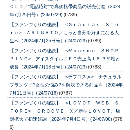
ＯＬＤ／”電話応対”で高価格帯商品の販売促進（2024
年7月25日号）('24/07/29)
(0789)
【ファンづくりの秘訣】 <Ｇｒａｃｉａｓ Ｓｔｏ
ｒｅ> ＡＲＩＧＡＴＯ／もっと自分を好きになる人
生へ（2024年7月25日号）('24/07/29)
(0789)
【ファンづくりの秘訣】 <＠ｃｏｓｍｅ ＳＨＯＰ
ＰＩＮＧ> アイスタイル／ＥＣ売上高１６.３％増と
成長（2024年7月18日号）('24/07/23)
(0788)
【ファンづくりの秘訣】 <ラブコスメ> ナチュラル
プランツ／?女性の悩み?を解決できる商品を（2024年
7月11日号）('24/07/16)
(0787)
【ファンづくりの秘訣】 <ＬＯＶＯＴ ＷＥＢ Ｓ
ＴＯＲＥ> ＧＲＯＯＶＥ Ｘ／新型ＬＯＶＯＴ、店
舗拡大で初速好調（2024年7月4日号）('24/07/08)
(078
6)