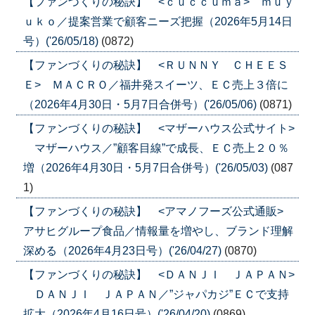
【ファンづくりの秘訣】 <ｃｕｃｃｕｍａ> ｍｕｙ
ｕｋｏ／提案営業で顧客ニーズ把握（2026年5月14日
号）('26/05/18)
(0872)
【ファンづくりの秘訣】 <ＲＵＮＮＹ ＣＨＥＥＳ
Ｅ> ＭＡＣＲＯ／福井発スイーツ、ＥＣ売上３倍に
（2026年4月30日・5月7日合併号）('26/05/06)
(0871)
【ファンづくりの秘訣】 <マザーハウス公式サイト>
マザーハウス／”顧客目線”で成長、ＥＣ売上２０％
増（2026年4月30日・5月7日合併号）('26/05/03)
(087
1)
【ファンづくりの秘訣】 <アマノフーズ公式通販>
アサヒグループ食品／情報量を増やし、ブランド理解
深める（2026年4月23日号）('26/04/27)
(0870)
【ファンづくりの秘訣】 <ＤＡＮＪＩ ＪＡＰＡＮ>
ＤＡＮＪＩ ＪＡＰＡＮ／”ジャパカジ”ＥＣで支持
拡大（2026年4月16日号）('26/04/20)
(0869)