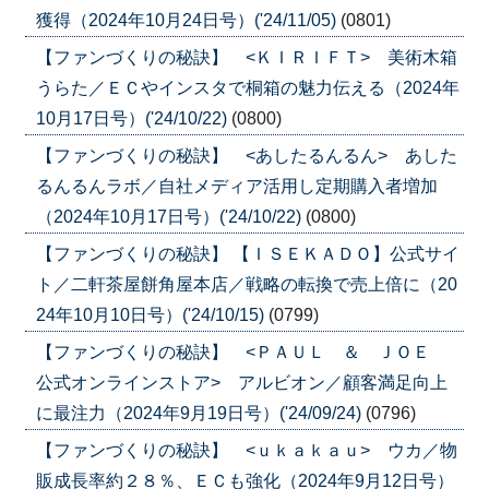
獲得（2024年10月24日号）('24/11/05)
(0801)
【ファンづくりの秘訣】 <ＫＩＲＩＦＴ> 美術木箱
うらた／ＥＣやインスタで桐箱の魅力伝える（2024年
10月17日号）('24/10/22)
(0800)
【ファンづくりの秘訣】 <あしたるんるん> あした
るんるんラボ／自社メディア活用し定期購入者増加
（2024年10月17日号）('24/10/22)
(0800)
【ファンづくりの秘訣】 【ＩＳＥＫＡＤＯ】公式サイ
ト／二軒茶屋餅角屋本店／戦略の転換で売上倍に（20
24年10月10日号）('24/10/15)
(0799)
【ファンづくりの秘訣】 <ＰＡＵＬ ＆ ＪＯＥ
公式オンラインストア> アルビオン／顧客満足向上
に最注力（2024年9月19日号）('24/09/24)
(0796)
【ファンづくりの秘訣】 <ｕｋａｋａｕ> ウカ／物
販成長率約２８％、ＥＣも強化（2024年9月12日号）