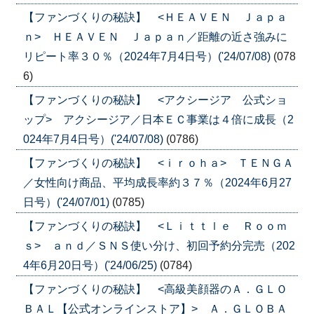
【ファンづくりの秘訣】 <ＨＥＡＶＥＮ Ｊａｐａ
ｎ> ＨＥＡＶＥＮ Ｊａｐａｎ／距離の近さ強みに
リピート率３０％（2024年7月4日号）('24/07/08)
(078
6)
【ファンづくりの秘訣】 <アクシージア 公式ショ
ップ> アクシージア／日本ＥＣ事業は４倍に成長（2
024年7月4日号）('24/07/08)
(0786)
【ファンづくりの秘訣】 <ｉｒｏｈａ> ＴＥＮＧＡ
／女性向け商品、平均成長率約３７％（2024年6月27
日号）('24/07/01)
(0785)
【ファンづくりの秘訣】 <Ｌｉｔｔｌｅ Ｒｏｏｍ
ｓ> ａｎｄ／ＳＮＳ使い分け、初回予約分完売（202
4年6月20日号）('24/06/25)
(0784)
【ファンづくりの秘訣】 <高級美顔器のＡ．ＧＬＯ
ＢＡＬ【公式オンラインストア】> Ａ．ＧＬＯＢＡ