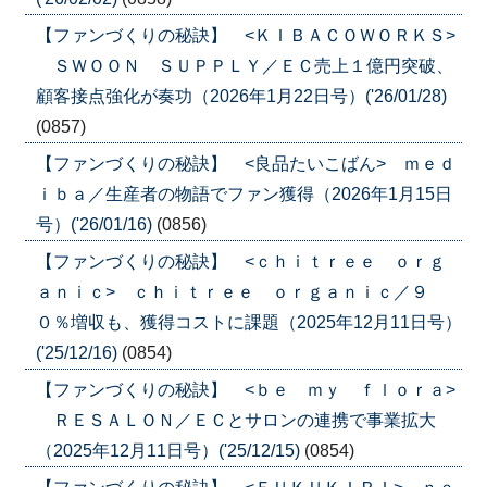
【ファンづくりの秘訣】 <ＫＩＢＡＣＯＷＯＲＫＳ>
ＳＷＯＯＮ ＳＵＰＰＬＹ／ＥＣ売上１億円突破、
顧客接点強化が奏功（2026年1月22日号）('26/01/28)
(0857)
【ファンづくりの秘訣】 <良品たいこばん> ｍｅｄ
ｉｂａ／生産者の物語でファン獲得（2026年1月15日
号）('26/01/16)
(0856)
【ファンづくりの秘訣】 <ｃｈｉｔｒｅｅ ｏｒｇ
ａｎｉｃ> ｃｈｉｔｒｅｅ ｏｒｇａｎｉｃ／９
０％増収も、獲得コストに課題（2025年12月11日号）
('25/12/16)
(0854)
【ファンづくりの秘訣】 <ｂｅ ｍｙ ｆｌｏｒａ>
ＲＥＳＡＬＯＮ／ＥＣとサロンの連携で事業拡大
（2025年12月11日号）('25/12/15)
(0854)