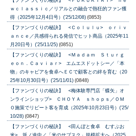
【ファンづくりの秘訣】 <ＦＵＫＵＫＩＲＩ> ｎｅ
ｗｃｌａｓｓｉｃ／リアルとの融合で熱狂的ファン獲
得（2025年12月4日号）('25/12/08)
(0853)
【ファンづくりの秘訣】 <Ｃｏｌｕｌｕ> ｏｒｉｖ
ａｎｃｅ／共感得られる発信でヒット商品（2025年11
月20日号）('25/11/25)
(0851)
【ファンづくりの秘訣】 <Ｍａｄａｍ Ｓｔｕｒｇ
ｅｏｎ．Ｃａｖｉａｒ> エムエスドットシー／「本
物」のキャビアを食卓へＥＣで顧客との絆を育む（20
25年10月30日号）('25/11/01)
(0848)
【ファンづくりの秘訣】 <梅体験専門店「蝶矢」オ
ンラインショップ> ＣＨＯＹＡ ｓｈｏｐｓ／ＯＭ
Ｏ施策でリピート客を育成（2025年10月23日号）('25/
10/28)
(0847)
【ファンづくりの秘訣】 <田んぼと食卓 むすぶお
米> 坂ノ途中／「米のサブスク」規模拡大へ（2025