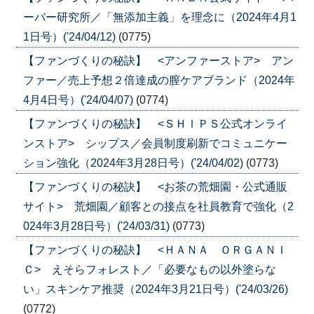
ーバー研究所／「無添加主義」を理念に（2024年4月1
1日号）('24/04/12)
(0775)
【ファンづくりの秘訣】 <アンファーストア> アン
ファー／売上予想２倍達成の膣ケアブランド（2024年
4月4日号）('24/04/07)
(0774)
【ファンづくりの秘訣】 <ＳＨＩＰＳ公式オンライ
ンストア> シップス／会員制度刷新でコミュニケー
ション強化（2024年3月28日号）('24/04/02)
(0773)
【ファンづくりの秘訣】 <お茶の荒畑園・公式通販
サイト> 荒畑園／顧客との接点を社員教育で強化（2
024年3月28日号）('24/03/31)
(0773)
【ファンづくりの秘訣】 <ＨＡＮＡ ＯＲＧＡＮＩ
Ｃ> えそらフォレスト／「必要なもの以外塗らな
い」スキンケア推奨（2024年3月21日号）('24/03/26)
(0772)