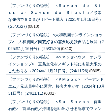
【ファンづくりの秘訣】 <Ｓａｖｏｎ ｄｅ Ｓｉ
ｅｓｔａ> Ｓａｖｏｎ ｄｅ Ｓｉｅｓｔａ／頻繁
な発信で８０％がリピート購入（2025年1月16日号）
('25/01/27)
(0810)
【ファンづくりの秘訣】 <大和農園オンラインショッ
プ> 大和農園／園芸好きの需要応え独自品も展開（2
025年1月16日号）('25/01/20)
(0810)
【ファンづくりの秘訣】 <ベネッセハウス オンラ
インショップ> 直島文化村／ギフト箱にも最大限の
こだわりを（2024年11月21日号）('24/11/26)
(0805)
【ファンづくりの秘訣】 <ＰＭｂｏｘ> ピーアンド
エム／元店員中心に運営、接客力生かす（2024年10月
31日号）('24/11/11)
(0802)
【ファンづくりの秘訣】 <ＳｕｉＳａｖｏｎ 首里
石鹸> 首里石鹸／沖縄を思い出させる訴求でファン