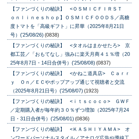
【ファンづくりの秘訣】 <ＯＳＭＩＣＦＩＲＳＴ
ｏｎｌｉｎｅｓｈｏｐ】ＯＳＭＩＣＦＯＯＤＳ／高糖
度トマトを「高級ギフト」に昇華（2025年8月21日
号）('25/08/26)
(0838)
【ファンづくりの秘訣】 <タオルはまかせたろ> 京
都工芸／「おもてなし」強みに楽天月商４１％増（20
25年8月7日・14日合併号）('25/08/08)
(0837)
【ファンづくりの秘訣】 <かねこ道具店> Ｃａｒｒ
ｙ Ｏｎ／ＥＣやポップアップ通じて視聴者と交流
（2025年8月21日号）('25/08/07)
(1923)
【ファンづくりの秘訣】 <ｉｔｓｃｏｃｏ> ＧＷＦ
／定期購入者が毎年約３０％ずつ増加（2025年7月24
日・31日合併号）('25/08/01)
(0836)
【ファンづくりの秘訣】 <ＫＡＳＨＩＹＡＭＡ> オ
ンワードパーソナルスタイル／アナログ広告や導線工