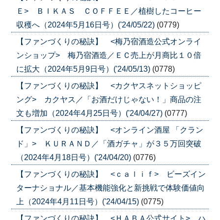
Ｅ> ＢＩＫＡＳ ＣＯＦＦＥＥ／植樹したコーヒー
収穫へ（2024年5月16日号）('24/05/22)
(0779)
【ファンづくりの秘訣】 <梅乃宿酒造公式オンライ
ンショップ> 梅乃宿酒造／ＥＣ売上が月商比１０倍
に拡大（2024年5月9日号）('24/05/13)
(0778)
【ファンづくりの秘訣】 <カクヤスネットショッピ
ング> カクヤス／「お酒だけじゃない！」商品の注
文も増加（2024年4月25日号）('24/04/27)
(0777)
【ファンづくりの秘訣】 <オンライン酒屋 「クラン
ド」> ＫＵＲＡＮＤ／「酒ガチャ」が３５万回突破
（2024年4月18日号）('24/04/20)
(0776)
【ファンづくりの秘訣】 <ｃａｌｉｆ> ビーズイン
ターナショナル／基本機能強化と新挑戦で体験価値向
上（2024年4月11日号）('24/04/15)
(0775)
【ファンづくりの秘訣】 <ＨＡＢＡ公式サイト> ハ