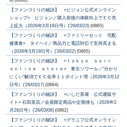
9)
(0866)
【ファンづくりの秘訣】 <ピジョン公式オンライン
ショップ> ピジョン／購入前後の体験向上でＥＣ売
上拡大（2026年3月19日号）('26/03/23)
(0865)
【ファンづくりの秘訣】 <ファミリーセット 宅配
健康食> タイヘイ／商品力と電話対応で支持高まる
（2026年3月19日号）('26/03/22)
(0865)
【ファンづくりの秘訣】 <ｔｏｋｙｏ ｓｏｉｒ
ｏｎｌｉｎｅ ｓｔｏｒｅ> 東京ソワール／”分かり
にくい”解消でＥＣ化率１１ポイント増（2026年3月12
日号）('26/03/17)
(0864)
【ファンづくりの秘訣】 <いしだ茶屋 公式通販サ
イト> 石田茶店／会員限定商品や定期便も（2026年2
月26日号）('26/03/08)
(0862)
【ファンづくりの秘訣】 <グラニフ公式オンライン