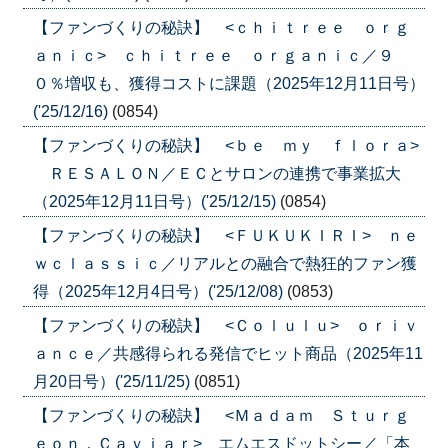
【ファンづくりの秘訣】 <ｃｈｉｔｒｅｅ ｏｒｇ
ａｎｉｃ> ｃｈｉｔｒｅｅ ｏｒｇａｎｉｃ／９
０％増収も、獲得コストに課題（2025年12月11日号）
('25/12/16)
(0854)
【ファンづくりの秘訣】 <ｂｅ ｍｙ ｆｌｏｒａ>
ＲＥＳＡＬＯＮ／ＥＣとサロンの連携で事業拡大
（2025年12月11日号）('25/12/15)
(0854)
【ファンづくりの秘訣】 <ＦＵＫＵＫＩＲＩ> ｎｅ
ｗｃｌａｓｓｉｃ／リアルとの融合で熱狂的ファン獲
得（2025年12月4日号）('25/12/08)
(0853)
【ファンづくりの秘訣】 <Ｃｏｌｕｌｕ> ｏｒｉｖ
ａｎｃｅ／共感得られる発信でヒット商品（2025年11
月20日号）('25/11/25)
(0851)
【ファンづくりの秘訣】 <Ｍａｄａｍ Ｓｔｕｒｇ
ｅｏｎ．Ｃａｖｉａｒ> エムエスドットシー／「本