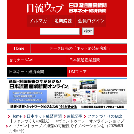
Home
データ販売の「ネット経済研究所」
セミナーNAVI
日本流通産業新聞
日本ネット経済新聞
DMフェア
Home
日本ネット経済新聞
連載記事
ファンづくりの秘訣
【ファンづくりの秘訣】 <ヴェントゥーノ オンラインショップ
> ヴェントゥーノ／海藻の可能性でイノベーションを（2025年9
月4日号）