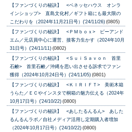
【ファンづくりの秘訣】 <ベネッセハウス オンラ
インショップ> 直島文化村／ギフト箱にも最大限の
こだわりを（2024年11月21日号）('24/11/26)
(0805)
【ファンづくりの秘訣】 <ＰＭｂｏｘ> ピーアンド
エム／元店員中心に運営、接客力生かす（2024年10月
31日号）('24/11/11)
(0802)
【ファンづくりの秘訣】 <ＳｕｉＳａｖｏｎ 首里
石鹸> 首里石鹸／沖縄を思い出させる訴求でファン
獲得（2024年10月24日号）('24/11/05)
(0801)
【ファンづくりの秘訣】 <ＫＩＲＩＦＴ> 美術木箱
うらた／ＥＣやインスタで桐箱の魅力伝える（2024年
10月17日号）('24/10/22)
(0800)
【ファンづくりの秘訣】 <あしたるんるん> あした
るんるんラボ／自社メディア活用し定期購入者増加
（2024年10月17日号）('24/10/22)
(0800)