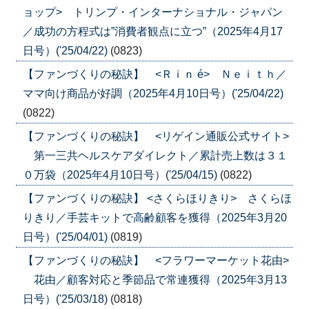
ョップ> トリンプ・インターナショナル・ジャパン
／成功の方程式は”消費者観点に立つ”（2025年4月17
日号）('25/04/22)
(0823)
【ファンづくりの秘訣】 <Ｒｉｎ é> Ｎｅｉｔｈ／
ママ向け商品が好調（2025年4月10日号）('25/04/22)
(0822)
【ファンづくりの秘訣】 <リゲイン通販公式サイト>
第一三共ヘルスケアダイレクト／累計売上数は３１
０万袋（2025年4月10日号）('25/04/15)
(0822)
【ファンづくりの秘訣】 <さくらほりきり> さくらほ
りきり／手芸キットで高齢顧客を獲得（2025年3月20
日号）('25/04/01)
(0819)
【ファンづくりの秘訣】 <フラワーマーケット花由>
花由／顧客対応と季節品で常連獲得（2025年3月13
日号）('25/03/18)
(0818)