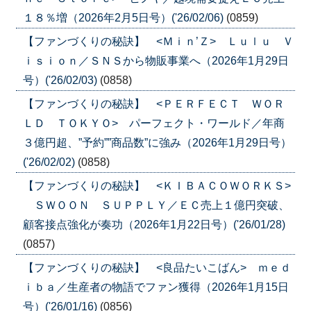
１８％増（2026年2月5日号）('26/02/06)
(0859)
【ファンづくりの秘訣】 <Ｍｉｎ’Ｚ> Ｌｕｌｕ Ｖ
ｉｓｉｏｎ／ＳＮＳから物販事業へ（2026年1月29日
号）('26/02/03)
(0858)
【ファンづくりの秘訣】 <ＰＥＲＦＥＣＴ ＷＯＲ
ＬＤ ＴＯＫＹＯ> パーフェクト・ワールド／年商
３億円超、”予約””商品数”に強み（2026年1月29日号）
('26/02/02)
(0858)
【ファンづくりの秘訣】 <ＫＩＢＡＣＯＷＯＲＫＳ>
ＳＷＯＯＮ ＳＵＰＰＬＹ／ＥＣ売上１億円突破、
顧客接点強化が奏功（2026年1月22日号）('26/01/28)
(0857)
【ファンづくりの秘訣】 <良品たいこばん> ｍｅｄ
ｉｂａ／生産者の物語でファン獲得（2026年1月15日
号）('26/01/16)
(0856)