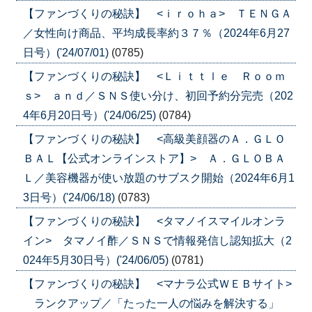
【ファンづくりの秘訣】 <ｉｒｏｈａ> ＴＥＮＧＡ
／女性向け商品、平均成長率約３７％（2024年6月27
日号）('24/07/01)
(0785)
【ファンづくりの秘訣】 <Ｌｉｔｔｌｅ Ｒｏｏｍ
ｓ> ａｎｄ／ＳＮＳ使い分け、初回予約分完売（202
4年6月20日号）('24/06/25)
(0784)
【ファンづくりの秘訣】 <高級美顔器のＡ．ＧＬＯ
ＢＡＬ【公式オンラインストア】> Ａ．ＧＬＯＢＡ
Ｌ／美容機器が使い放題のサブスク開始（2024年6月1
3日号）('24/06/18)
(0783)
【ファンづくりの秘訣】 <タマノイスマイルオンラ
イン> タマノイ酢／ＳＮＳで情報発信し認知拡大（2
024年5月30日号）('24/06/05)
(0781)
【ファンづくりの秘訣】 <マナラ公式ＷＥＢサイト>
ランクアップ／「たった一人の悩みを解決する」