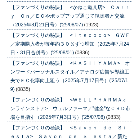
【ファンづくりの秘訣】 <かねこ道具店> Ｃａｒｒ
ｙ Ｏｎ／ＥＣやポップアップ通じて視聴者と交流
（2025年8月21日号）('25/08/07)
(1923)
【ファンづくりの秘訣】 <ｉｔｓｃｏｃｏ> ＧＷＦ
／定期購入者が毎年約３０％ずつ増加（2025年7月24
日・31日合併号）('25/08/01)
(0836)
【ファンづくりの秘訣】 <ＫＡＳＨＩＹＡＭＡ> オ
ンワードパーソナルスタイル／アナログ広告や導線工
夫でＥＣ化率向上狙う（2025年7月17日号）('25/07/1
9)
(0835)
【ファンづくりの秘訣】 <ＷＥＬＬＰＨＡＲＭＡオ
ンラインストア> ウェルファーマ／”健全”なＣＢＤ市
場を目指す（2025年7月3日号）('25/07/06)
(0833)
【ファンづくりの秘訣】 <Ｓａｖｏｎ ｄｅ Ｓｉ
ｅｓｔａ> Ｓａｖｏｎ ｄｅ Ｓｉｅｓｔａ／新た