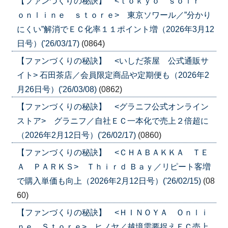
【ファンづくりの秘訣】 <ｔｏｋｙｏ ｓｏｉｒ
ｏｎｌｉｎｅ ｓｔｏｒｅ> 東京ソワール／”分かり
にくい”解消でＥＣ化率１１ポイント増（2026年3月12
日号）('26/03/17)
(0864)
【ファンづくりの秘訣】 <いしだ茶屋 公式通販サ
イト> 石田茶店／会員限定商品や定期便も（2026年2
月26日号）('26/03/08)
(0862)
【ファンづくりの秘訣】 <グラニフ公式オンライン
ストア> グラニフ／自社ＥＣ一本化で売上２倍超に
（2026年2月12日号）('26/02/17)
(0860)
【ファンづくりの秘訣】 <ＣＨＡＢＡＫＫＡ ＴＥ
Ａ ＰＡＲＫＳ> Ｔｈｉｒｄ Ｂａｙ／リピート客増
で購入単価も向上（2026年2月12日号）('26/02/15)
(08
60)
【ファンづくりの秘訣】 <ＨＩＮＯＹＡ Ｏｎｌｉ
ｎｅ Ｓｔｏｒｅ> ヒノヤ／越境需要捉えＥＣ売上