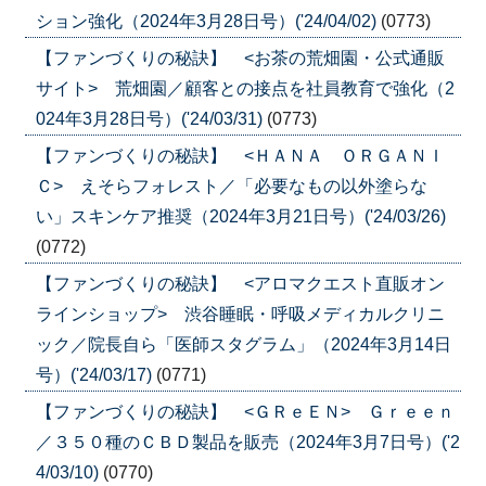
ション強化（2024年3月28日号）('24/04/02)
(0773)
【ファンづくりの秘訣】 <お茶の荒畑園・公式通販
サイト> 荒畑園／顧客との接点を社員教育で強化（2
024年3月28日号）('24/03/31)
(0773)
【ファンづくりの秘訣】 <ＨＡＮＡ ＯＲＧＡＮＩ
Ｃ> えそらフォレスト／「必要なもの以外塗らな
い」スキンケア推奨（2024年3月21日号）('24/03/26)
(0772)
【ファンづくりの秘訣】 <アロマクエスト直販オン
ラインショップ> 渋谷睡眠・呼吸メディカルクリニ
ック／院長自ら「医師スタグラム」（2024年3月14日
号）('24/03/17)
(0771)
【ファンづくりの秘訣】 <ＧＲｅＥＮ> Ｇｒｅｅｎ
／３５０種のＣＢＤ製品を販売（2024年3月7日号）('2
4/03/10)
(0770)