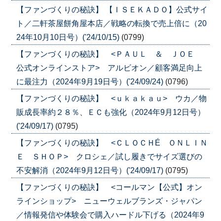
【ファンづくりの秘訣】 【ＩＳＥＫＡＤＯ】公式サイ
ト／二軒茶屋餅角屋本店／戦略の転換で売上倍に（20
24年10月10日号）('24/10/15)
(0799)
【ファンづくりの秘訣】 <ＰＡＵＬ ＆ ＪＯＥ
公式オンラインストア> アルビオン／顧客満足向上
に最注力（2024年9月19日号）('24/09/24)
(0796)
【ファンづくりの秘訣】 <ｕｋａｋａｕ> ウカ／物
販成長率約２８％、ＥＣも強化（2024年9月12日号）
('24/09/17)
(0795)
【ファンづくりの秘訣】 <ＣＬＯＣＨÉ ＯＮＬＩＮ
Ｅ ＳＨＯＰ> クロシェ／試し履きでサイズ選びの
不安解消（2024年9月12日号）('24/09/17)
(0795)
【ファンづくりの秘訣】 <コールマン【公式】オン
ラインショップ> ニューウェルブランズ・ジャパン
／情報発信や体験会で購入ハードル下げる（2024年9