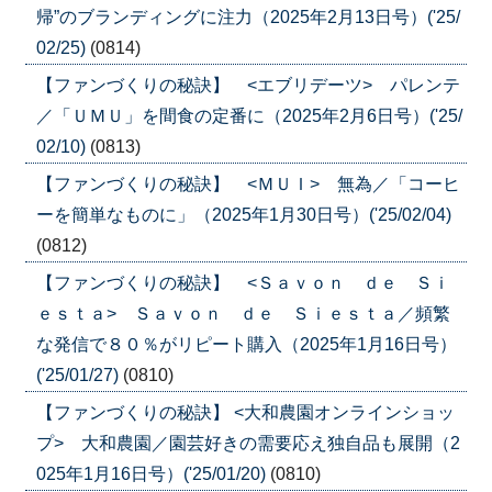
帰”のブランディングに注力（2025年2月13日号）('25/
02/25)
(0814)
【ファンづくりの秘訣】 <エブリデーツ> パレンテ
／「ＵＭＵ」を間食の定番に（2025年2月6日号）('25/
02/10)
(0813)
【ファンづくりの秘訣】 <ＭＵＩ> 無為／「コーヒ
ーを簡単なものに」（2025年1月30日号）('25/02/04)
(0812)
【ファンづくりの秘訣】 <Ｓａｖｏｎ ｄｅ Ｓｉ
ｅｓｔａ> Ｓａｖｏｎ ｄｅ Ｓｉｅｓｔａ／頻繁
な発信で８０％がリピート購入（2025年1月16日号）
('25/01/27)
(0810)
【ファンづくりの秘訣】 <大和農園オンラインショッ
プ> 大和農園／園芸好きの需要応え独自品も展開（2
025年1月16日号）('25/01/20)
(0810)