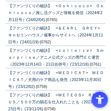
【ファンづくりの秘訣】 <Ｏｓｈｉｃｏｃｏ> Ｏｓ
ｈｉｃｏｃｏ／推し活グッズと情報を発信（2024年2
月1日号）('24/02/04)
(0765)
【ファンづくりの秘訣】 <＆ＥＡＲＬ ＧＲＥＹ>
キャセリンハウス／催事からサイトへ（2024年1月11
日号）('24/01/19)
(0762)
【ファンづくりの秘訣】 <ｃｏｌｌｅｉｚｅ> Ｓｍ
ａｒｐｒｉｓｅ／アニメ公式グッズの専門ＥＣ運営
（2023年12月14日・21日合併号）('23/12/18)
(0761)
【ファンづくりの秘訣】 <ＭＥＤＩＣＡＴ> ＭＥＤ
ＩＣＡＴ／犬用のケア商品も発売（2023年11月30日
号）('23/12/02)
(0759)
【ファンづくりの秘訣】 <ＭＥＴＥＯＳ> ＲＥＶＩ
ＵＳ／５００万の隕石を仕入れたことも（2023年11月
23日号）('23/11/26)
(0758)