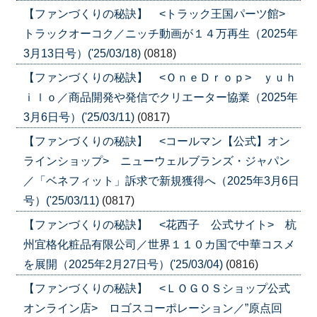
【ファンづくりの秘訣】 <トラック王国パーツ館>
トラックオーコク／ニッチ動画が１４万再生（2025年
3月13日号）('25/03/18)
(0818)
【ファンづくりの秘訣】 <ＯｎｅＤｒｏｐ> ｙｕｈ
ｉｌｏ／商品開発や発信でクリエーター協業（2025年
3月6日号）('25/03/11)
(0817)
【ファンづくりの秘訣】 <コールマン【公式】オン
ラインショップ> ニューウェルブランズ・ジャパン
／「ベネフィット」訴求で新規獲得へ（2025年3月6日
号）('25/03/11)
(0817)
【ファンづくりの秘訣】 <花西子 公式サイト> 杭
州宜格化粧品有限公司／世界１１０カ国で中華コスメ
を展開（2025年2月27日号）('25/03/04)
(0816)
【ファンづくりの秘訣】 <ＬＯＧＯＳショップ公式
オンライン店> ロゴスコーポレーション／”原点回