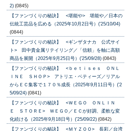
2)
(0845)
【ファンづくりの秘訣】 <堪能や> 堪能や／日本の
伝統工芸品を広める（2025年10月2日号）('25/10/04)
(0844)
【ファンづくりの秘訣】 <ギンザタナカ 公式サイ
ト> 田中貴金属リテイリング／「信頼」を軸に高額
商品を展開（2025年9月25日号）('25/09/28)
(0843)
【ファンづくりの秘訣】 <ｂｅｔｉｓｅｓ ＯＮＬ
ＩＮＥ ＳＨＯＰ> アトリエ・ベティーズ／リアル
からＥＣ集客で１７０％成長（2025年9月11日号）('2
5/09/24)
(0841)
【ファンづくりの秘訣】 <ＷＥＧＯ ＯＮＬＩＮ
Ｅ ＳＴＯＲＥ> ＷＥＧＯ／ＥＣが好調、柔軟な変
化続ける（2025年9月18日号）('25/09/22)
(0842)
【ファンづくりの秘訣】 <ＭＹＺＯＯ> 長彩／台湾