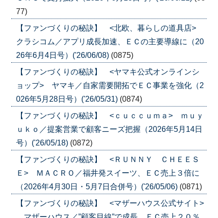
77)
【ファンづくりの秘訣】 <北欧、暮らしの道具店>
クラシコム／アプリ成長加速、ＥＣの主要導線に（20
26年6月4日号）('26/06/08)
(0875)
【ファンづくりの秘訣】 <ヤマキ公式オンラインシ
ョップ> ヤマキ／自家需要開拓でＥＣ事業を強化（2
026年5月28日号）('26/05/31)
(0874)
【ファンづくりの秘訣】 <ｃｕｃｃｕｍａ> ｍｕｙ
ｕｋｏ／提案営業で顧客ニーズ把握（2026年5月14日
号）('26/05/18)
(0872)
【ファンづくりの秘訣】 <ＲＵＮＮＹ ＣＨＥＥＳ
Ｅ> ＭＡＣＲＯ／福井発スイーツ、ＥＣ売上３倍に
（2026年4月30日・5月7日合併号）('26/05/06)
(0871)
【ファンづくりの秘訣】 <マザーハウス公式サイト>
マザーハウス／”顧客目線”で成長、ＥＣ売上２０％