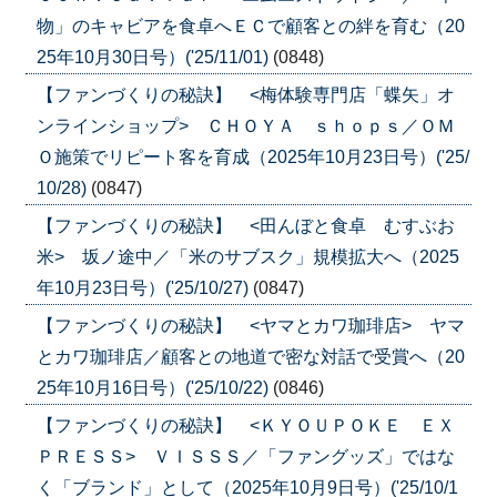
物」のキャビアを食卓へＥＣで顧客との絆を育む（20
25年10月30日号）('25/11/01)
(0848)
【ファンづくりの秘訣】 <梅体験専門店「蝶矢」オ
ンラインショップ> ＣＨＯＹＡ ｓｈｏｐｓ／ＯＭ
Ｏ施策でリピート客を育成（2025年10月23日号）('25/
10/28)
(0847)
【ファンづくりの秘訣】 <田んぼと食卓 むすぶお
米> 坂ノ途中／「米のサブスク」規模拡大へ（2025
年10月23日号）('25/10/27)
(0847)
【ファンづくりの秘訣】 <ヤマとカワ珈琲店> ヤマ
とカワ珈琲店／顧客との地道で密な対話で受賞へ（20
25年10月16日号）('25/10/22)
(0846)
【ファンづくりの秘訣】 <ＫＹＯＵＰＯＫＥ ＥＸ
ＰＲＥＳＳ> ＶＩＳＳＳ／「ファングッズ」ではな
く「ブランド」として（2025年10月9日号）('25/10/1