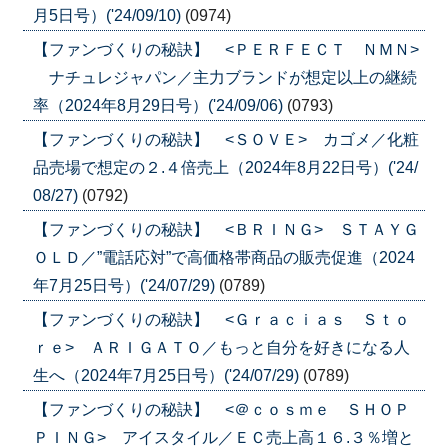
月5日号）('24/09/10)
(0974)
【ファンづくりの秘訣】 <ＰＥＲＦＥＣＴ ＮＭＮ>
ナチュレジャパン／主力ブランドが想定以上の継続
率（2024年8月29日号）('24/09/06)
(0793)
【ファンづくりの秘訣】 <ＳＯＶＥ> カゴメ／化粧
品売場で想定の２.４倍売上（2024年8月22日号）('24/
08/27)
(0792)
【ファンづくりの秘訣】 <ＢＲＩＮＧ> ＳＴＡＹＧ
ＯＬＤ／”電話応対”で高価格帯商品の販売促進（2024
年7月25日号）('24/07/29)
(0789)
【ファンづくりの秘訣】 <Ｇｒａｃｉａｓ Ｓｔｏ
ｒｅ> ＡＲＩＧＡＴＯ／もっと自分を好きになる人
生へ（2024年7月25日号）('24/07/29)
(0789)
【ファンづくりの秘訣】 <＠ｃｏｓｍｅ ＳＨＯＰ
ＰＩＮＧ> アイスタイル／ＥＣ売上高１６.３％増と