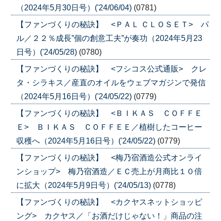
（2024年5月30日号）('24/06/04)
(0781)
【ファンづくりの秘訣】 <ＰＡＬ ＣＬＯＳＥＴ> パ
ル／２２％成長”個の創意工夫”が奏功（2024年5月23
日号）('24/05/28)
(0780)
【ファンづくりの秘訣】 <フシコス公式通販> クレ
タ・シラキス／産直のオイルをウェブマガジンで発信
（2024年5月16日号）('24/05/22)
(0779)
【ファンづくりの秘訣】 <ＢＩＫＡＳ ＣＯＦＦＥ
Ｅ> ＢＩＫＡＳ ＣＯＦＦＥＥ／植樹したコーヒー
収穫へ（2024年5月16日号）('24/05/22)
(0779)
【ファンづくりの秘訣】 <梅乃宿酒造公式オンライ
ンショップ> 梅乃宿酒造／ＥＣ売上が月商比１０倍
に拡大（2024年5月9日号）('24/05/13)
(0778)
【ファンづくりの秘訣】 <カクヤスネットショッピ
ング> カクヤス／「お酒だけじゃない！」商品の注