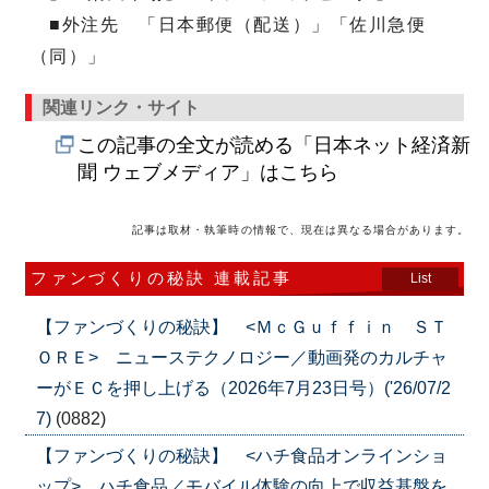
■外注先 「日本郵便（配送）」「佐川急便
（同）」
関連リンク・サイト
この記事の全文が読める「日本ネット経済新
聞 ウェブメディア」はこちら
記事は取材・執筆時の情報で、現在は異なる場合があります。
ファンづくりの秘訣 連載記事
List
【ファンづくりの秘訣】 <ＭｃＧｕｆｆｉｎ ＳＴ
ＯＲＥ> ニューステクノロジー／動画発のカルチャ
ーがＥＣを押し上げる（2026年7月23日号）('26/07/2
7)
(0882)
【ファンづくりの秘訣】 <ハチ食品オンラインショ
ップ> ハチ食品／モバイル体験の向上で収益基盤を