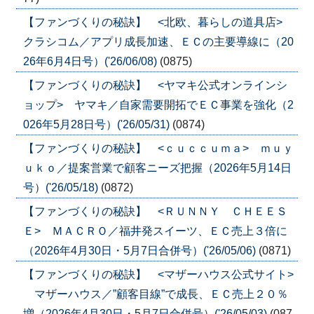
【ファンづくりの秘訣】 <北欧、暮らしの道具店>
クラシコム／アプリ成長加速、ＥＣの主要導線に（20
26年6月4日号）('26/06/08)
(0875)
【ファンづくりの秘訣】 <ヤマキ公式オンラインシ
ョップ> ヤマキ／自家需要開拓でＥＣ事業を強化（2
026年5月28日号）('26/05/31)
(0874)
【ファンづくりの秘訣】 <ｃｕｃｃｕｍａ> ｍｕｙ
ｕｋｏ／提案営業で顧客ニーズ把握（2026年5月14日
号）('26/05/18)
(0872)
【ファンづくりの秘訣】 <ＲＵＮＮＹ ＣＨＥＥＳ
Ｅ> ＭＡＣＲＯ／福井発スイーツ、ＥＣ売上３倍に
（2026年4月30日・5月7日合併号）('26/05/06)
(0871)
【ファンづくりの秘訣】 <マザーハウス公式サイト>
マザーハウス／”顧客目線”で成長、ＥＣ売上２０％
増（2026年4月30日・5月7日合併号）('26/05/03)
(087