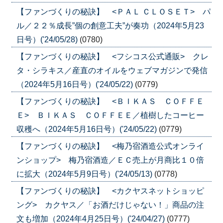
【ファンづくりの秘訣】 <ＰＡＬ ＣＬＯＳＥＴ> パ
ル／２２％成長”個の創意工夫”が奏功（2024年5月23
日号）('24/05/28)
(0780)
【ファンづくりの秘訣】 <フシコス公式通販> クレ
タ・シラキス／産直のオイルをウェブマガジンで発信
（2024年5月16日号）('24/05/22)
(0779)
【ファンづくりの秘訣】 <ＢＩＫＡＳ ＣＯＦＦＥ
Ｅ> ＢＩＫＡＳ ＣＯＦＦＥＥ／植樹したコーヒー
収穫へ（2024年5月16日号）('24/05/22)
(0779)
【ファンづくりの秘訣】 <梅乃宿酒造公式オンライ
ンショップ> 梅乃宿酒造／ＥＣ売上が月商比１０倍
に拡大（2024年5月9日号）('24/05/13)
(0778)
【ファンづくりの秘訣】 <カクヤスネットショッピ
ング> カクヤス／「お酒だけじゃない！」商品の注
文も増加（2024年4月25日号）('24/04/27)
(0777)