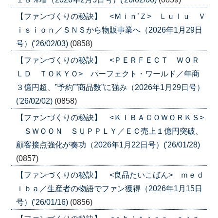
【ファンづくりの秘訣】 <Ｍｉｎ’Ｚ> Ｌｕｌｕ Ｖ
ｉｓｉｏｎ／ＳＮＳから物販事業へ（2026年1月29日
号）('26/02/03)
(0858)
【ファンづくりの秘訣】 <ＰＥＲＦＥＣＴ ＷＯＲ
ＬＤ ＴＯＫＹＯ> パーフェクト・ワールド／年商
３億円超、”予約””商品数”に強み（2026年1月29日号）
('26/02/02)
(0858)
【ファンづくりの秘訣】 <ＫＩＢＡＣＯＷＯＲＫＳ>
ＳＷＯＯＮ ＳＵＰＰＬＹ／ＥＣ売上１億円突破、
顧客接点強化が奏功（2026年1月22日号）('26/01/28)
(0857)
【ファンづくりの秘訣】 <良品たいこばん> ｍｅｄ
ｉｂａ／生産者の物語でファン獲得（2026年1月15日
号）('26/01/16)
(0856)