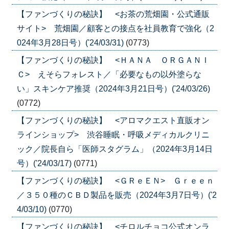
【ファンづくりの秘訣】 <お茶の荒畑園・公式通販
サイト> 荒畑園／顧客との接点を社員教育で強化（2
024年3月28日号）('24/03/31)
(0773)
【ファンづくりの秘訣】 <ＨＡＮＡ ＯＲＧＡＮＩ
Ｃ> えそらフォレスト／「必要なもの以外塗らな
い」スキンケア推奨（2024年3月21日号）('24/03/26)
(0772)
【ファンづくりの秘訣】 <アロマクエスト直販オン
ラインショップ> 渋谷睡眠・呼吸メディカルクリニ
ック／院長自ら「医師スタグラム」（2024年3月14日
号）('24/03/17)
(0771)
【ファンづくりの秘訣】 <ＧＲｅＥＮ> Ｇｒｅｅｎ
／３５０種のＣＢＤ製品を販売（2024年3月7日号）('2
4/03/10)
(0770)
【ファンづくりの秘訣】 <チロルチョコ公式オンラ