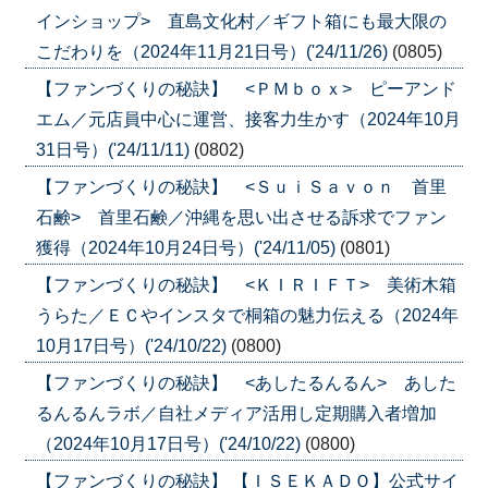
インショップ> 直島文化村／ギフト箱にも最大限の
こだわりを（2024年11月21日号）('24/11/26)
(0805)
【ファンづくりの秘訣】 <ＰＭｂｏｘ> ピーアンド
エム／元店員中心に運営、接客力生かす（2024年10月
31日号）('24/11/11)
(0802)
【ファンづくりの秘訣】 <ＳｕｉＳａｖｏｎ 首里
石鹸> 首里石鹸／沖縄を思い出させる訴求でファン
獲得（2024年10月24日号）('24/11/05)
(0801)
【ファンづくりの秘訣】 <ＫＩＲＩＦＴ> 美術木箱
うらた／ＥＣやインスタで桐箱の魅力伝える（2024年
10月17日号）('24/10/22)
(0800)
【ファンづくりの秘訣】 <あしたるんるん> あした
るんるんラボ／自社メディア活用し定期購入者増加
（2024年10月17日号）('24/10/22)
(0800)
【ファンづくりの秘訣】 【ＩＳＥＫＡＤＯ】公式サイ