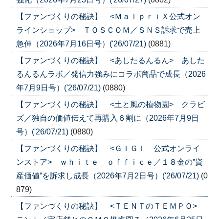
【ファンづくりの秘訣】 <ＭａｌｐｒｉＸ公式オン
ラインショップ> ＴＯＳＣＯＭ／ＳＮＳ訴求で売上
急伸（2026年7月16日号）('26/07/21)
(0881)
【ファンづくりの秘訣】 <あしたるんるん> あした
るんるんラボ／発信力強みにコラボ商品で成長（2026
年7月9日号）('26/07/21)
(0880)
【ファンづくりの秘訣】 <土と風の植物園> クラビ
ズ／独自の価値伝えて再購入６割に（2026年7月9日
号）('26/07/21)
(0880)
【ファンづくりの秘訣】 <ＧＩＧＩ 公式オンライ
ンストア> ｗｈｉｔｅ ｏｆｆｉｃｅ／１８金の”資
産価値”を訴求し成長（2026年7月2日号）('26/07/21)
(0
879)
【ファンづくりの秘訣】 <ＴＥＮＴのＴＥＭＰＯ>