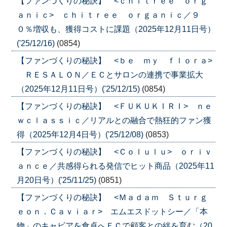
【ファンづくりの秘訣】 <ｃｈｉｔｒｅｅ ｏｒｇ
ａｎｉｃ> ｃｈｉｔｒｅｅ ｏｒｇａｎｉｃ／９
０％増収も、獲得コストに課題（2025年12月11日号）
('25/12/16)
(0854)
【ファンづくりの秘訣】 <ｂｅ ｍｙ ｆｌｏｒａ>
ＲＥＳＡＬＯＮ／ＥＣとサロンの連携で事業拡大
（2025年12月11日号）('25/12/15)
(0854)
【ファンづくりの秘訣】 <ＦＵＫＵＫＩＲＩ> ｎｅ
ｗｃｌａｓｓｉｃ／リアルとの融合で熱狂的ファン獲
得（2025年12月4日号）('25/12/08)
(0853)
【ファンづくりの秘訣】 <Ｃｏｌｕｌｕ> ｏｒｉｖ
ａｎｃｅ／共感得られる発信でヒット商品（2025年11
月20日号）('25/11/25)
(0851)
【ファンづくりの秘訣】 <Ｍａｄａｍ Ｓｔｕｒｇ
ｅｏｎ．Ｃａｖｉａｒ> エムエスドットシー／「本
物」のキャビアを食卓へＥＣで顧客との絆を育む（20