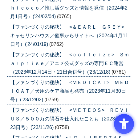
ｈｉｃｏｃｏ／推し活グッズと情報を発信（2024年2
月1日号）('24/02/04)
(0765)
【ファンづくりの秘訣】 <＆ＥＡＲＬ ＧＲＥＹ>
キャセリンハウス／催事からサイトへ（2024年1月11
日号）('24/01/19)
(0762)
【ファンづくりの秘訣】 <ｃｏｌｌｅｉｚｅ> Ｓｍ
ａｒｐｒｉｓｅ／アニメ公式グッズの専門ＥＣ運営
（2023年12月14日・21日合併号）('23/12/18)
(0761)
【ファンづくりの秘訣】 <ＭＥＤＩＣＡＴ> ＭＥＤ
ＩＣＡＴ／犬用のケア商品も発売（2023年11月30日
号）('23/12/02)
(0759)
【ファンづくりの秘訣】 <ＭＥＴＥＯＳ> ＲＥＶＩ
ＵＳ／５００万の隕石を仕入れたことも（2023年11月
23日号）('23/11/26)
(0758)
【ファンづくりの秘訣】 <ＬＤ―ＬＩＢＥＲＴＡＳ