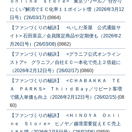
ｏｎｌｉｎｅ ｓｔｏｒｅ> 東京ソワール／”分かり
にくい”解消でＥＣ化率１１ポイント増（2026年3月12
日号）('26/03/17)
(0864)
【ファンづくりの秘訣】 <いしだ茶屋 公式通販サ
イト> 石田茶店／会員限定商品や定期便も（2026年2
月26日号）('26/03/08)
(0862)
【ファンづくりの秘訣】 <グラニフ公式オンライン
ストア> グラニフ／自社ＥＣ一本化で売上２倍超に
（2026年2月12日号）('26/02/17)
(0860)
【ファンづくりの秘訣】 <ＣＨＡＢＡＫＫＡ ＴＥ
Ａ ＰＡＲＫＳ> Ｔｈｉｒｄ Ｂａｙ／リピート客増
で購入単価も向上（2026年2月12日号）('26/02/15)
(08
60)
【ファンづくりの秘訣】 <ＨＩＮＯＹＡ Ｏｎｌｉ
ｎｅ Ｓｔｏｒｅ> ヒノヤ／越境需要捉えＥＣ売上
１８％増（2026年2月5日号）('26/02/06)
(0859)