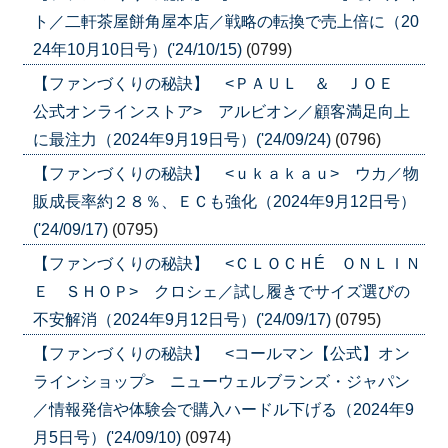
ト／二軒茶屋餅角屋本店／戦略の転換で売上倍に（20
24年10月10日号）('24/10/15)
(0799)
【ファンづくりの秘訣】 <ＰＡＵＬ ＆ ＪＯＥ
公式オンラインストア> アルビオン／顧客満足向上
に最注力（2024年9月19日号）('24/09/24)
(0796)
【ファンづくりの秘訣】 <ｕｋａｋａｕ> ウカ／物
販成長率約２８％、ＥＣも強化（2024年9月12日号）
('24/09/17)
(0795)
【ファンづくりの秘訣】 <ＣＬＯＣＨÉ ＯＮＬＩＮ
Ｅ ＳＨＯＰ> クロシェ／試し履きでサイズ選びの
不安解消（2024年9月12日号）('24/09/17)
(0795)
【ファンづくりの秘訣】 <コールマン【公式】オン
ラインショップ> ニューウェルブランズ・ジャパン
／情報発信や体験会で購入ハードル下げる（2024年9
月5日号）('24/09/10)
(0974)