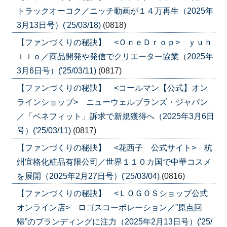
トラックオーコク／ニッチ動画が１４万再生（2025年
3月13日号）('25/03/18)
(0818)
【ファンづくりの秘訣】 <ＯｎｅＤｒｏｐ> ｙｕｈ
ｉｌｏ／商品開発や発信でクリエーター協業（2025年
3月6日号）('25/03/11)
(0817)
【ファンづくりの秘訣】 <コールマン【公式】オン
ラインショップ> ニューウェルブランズ・ジャパン
／「ベネフィット」訴求で新規獲得へ（2025年3月6日
号）('25/03/11)
(0817)
【ファンづくりの秘訣】 <花西子 公式サイト> 杭
州宜格化粧品有限公司／世界１１０カ国で中華コスメ
を展開（2025年2月27日号）('25/03/04)
(0816)
【ファンづくりの秘訣】 <ＬＯＧＯＳショップ公式
オンライン店> ロゴスコーポレーション／”原点回
帰”のブランディングに注力（2025年2月13日号）('25/