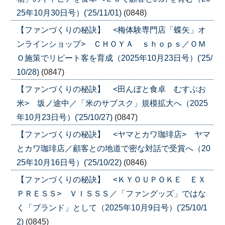
25年10月30日号）('25/11/01)
(0848)
【ファンづくりの秘訣】 <梅体験専門店「蝶矢」オ
ンラインショップ> ＣＨＯＹＡ ｓｈｏｐｓ／ＯＭ
Ｏ施策でリピート客を育成（2025年10月23日号）('25/
10/28)
(0847)
【ファンづくりの秘訣】 <田んぼと食卓 むすぶお
米> 坂ノ途中／「米のサブスク」規模拡大へ（2025
年10月23日号）('25/10/27)
(0847)
【ファンづくりの秘訣】 <ヤマとカワ珈琲店> ヤマ
とカワ珈琲店／顧客との地道で密な対話で受賞へ（20
25年10月16日号）('25/10/22)
(0846)
【ファンづくりの秘訣】 <ＫＹＯＵＰＯＫＥ ＥＸ
ＰＲＥＳＳ> ＶＩＳＳＳ／「ファングッズ」ではな
く「ブランド」として（2025年10月9日号）('25/10/1
2)
(0845)