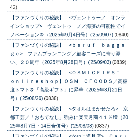
42)
【ファンづくりの秘訣】 <ヴェントゥーノ オンラ
インショップ> ヴェントゥーノ／海藻の可能性でイ
ノベーションを（2025年9月4日号）('25/09/07)
(0840)
【ファンづくりの秘訣】 <ｂｅｒｕｆ ｂａｇｇａ
ｇｅ> ファムプランニング／顧客ニーズに寄り添
い、２０周年（2025年8月28日号）('25/09/03)
(0839)
【ファンづくりの秘訣】 <ＯＳＭＩＣＦＩＲＳＴ
ｏｎｌｉｎｅｓｈｏｐ】ＯＳＭＩＣＦＯＯＤＳ／高糖
度トマトを「高級ギフト」に昇華（2025年8月21日
号）('25/08/26)
(0838)
【ファンづくりの秘訣】 <タオルはまかせたろ> 京
都工芸／「おもてなし」強みに楽天月商４１％増（20
25年8月7日・14日合併号）('25/08/08)
(0837)
【ファンづくりの秘訣】 <かねこ道具店> Ｃａｒｒ