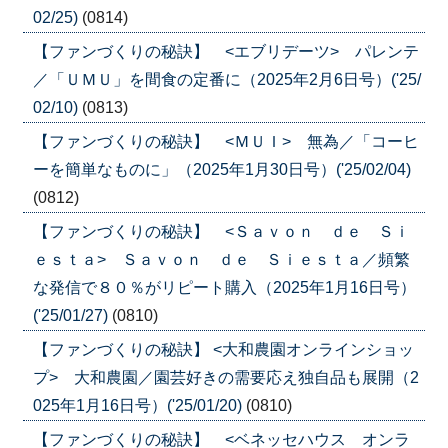
02/25)
(0814)
【ファンづくりの秘訣】 <エブリデーツ> パレンテ
／「ＵＭＵ」を間食の定番に（2025年2月6日号）('25/
02/10)
(0813)
【ファンづくりの秘訣】 <ＭＵＩ> 無為／「コーヒ
ーを簡単なものに」（2025年1月30日号）('25/02/04)
(0812)
【ファンづくりの秘訣】 <Ｓａｖｏｎ ｄｅ Ｓｉ
ｅｓｔａ> Ｓａｖｏｎ ｄｅ Ｓｉｅｓｔａ／頻繁
な発信で８０％がリピート購入（2025年1月16日号）
('25/01/27)
(0810)
【ファンづくりの秘訣】 <大和農園オンラインショッ
プ> 大和農園／園芸好きの需要応え独自品も展開（2
025年1月16日号）('25/01/20)
(0810)
【ファンづくりの秘訣】 <ベネッセハウス オンラ