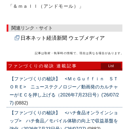
「＆ｍａｌｌ（アンドモール）」
関連リンク・サイト
日本ネット経済新聞 ウェブメディア
記事は取材・執筆時の情報で、現在は異なる場合があります。
ファンづくりの秘訣 連載記事
List
【ファンづくりの秘訣】 <ＭｃＧｕｆｆｉｎ ＳＴ
ＯＲＥ> ニューステクノロジー／動画発のカルチャ
ーがＥＣを押し上げる（2026年7月23日号）('26/07/2
7)
(0882)
【ファンづくりの秘訣】 <ハチ食品オンラインショ
ップ> ハチ食品／モバイル体験の向上で収益基盤を
強化（2026年7月23日号）('26/07/27)
(0882)