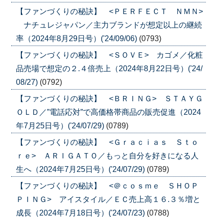
【ファンづくりの秘訣】 <ＰＥＲＦＥＣＴ ＮＭＮ>
ナチュレジャパン／主力ブランドが想定以上の継続
率（2024年8月29日号）('24/09/06)
(0793)
【ファンづくりの秘訣】 <ＳＯＶＥ> カゴメ／化粧
品売場で想定の２.４倍売上（2024年8月22日号）('24/
08/27)
(0792)
【ファンづくりの秘訣】 <ＢＲＩＮＧ> ＳＴＡＹＧ
ＯＬＤ／”電話応対”で高価格帯商品の販売促進（2024
年7月25日号）('24/07/29)
(0789)
【ファンづくりの秘訣】 <Ｇｒａｃｉａｓ Ｓｔｏ
ｒｅ> ＡＲＩＧＡＴＯ／もっと自分を好きになる人
生へ（2024年7月25日号）('24/07/29)
(0789)
【ファンづくりの秘訣】 <＠ｃｏｓｍｅ ＳＨＯＰ
ＰＩＮＧ> アイスタイル／ＥＣ売上高１６.３％増と
成長（2024年7月18日号）('24/07/23)
(0788)