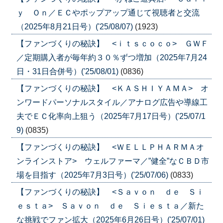
ｙ Ｏｎ／ＥＣやポップアップ通じて視聴者と交流
（2025年8月21日号）('25/08/07)
(1923)
【ファンづくりの秘訣】 <ｉｔｓｃｏｃｏ> ＧＷＦ
／定期購入者が毎年約３０％ずつ増加（2025年7月24
日・31日合併号）('25/08/01)
(0836)
【ファンづくりの秘訣】 <ＫＡＳＨＩＹＡＭＡ> オ
ンワードパーソナルスタイル／アナログ広告や導線工
夫でＥＣ化率向上狙う（2025年7月17日号）('25/07/1
9)
(0835)
【ファンづくりの秘訣】 <ＷＥＬＬＰＨＡＲＭＡオ
ンラインストア> ウェルファーマ／”健全”なＣＢＤ市
場を目指す（2025年7月3日号）('25/07/06)
(0833)
【ファンづくりの秘訣】 <Ｓａｖｏｎ ｄｅ Ｓｉ
ｅｓｔａ> Ｓａｖｏｎ ｄｅ Ｓｉｅｓｔａ／新た
な挑戦でファン拡大（2025年6月26日号）('25/07/01)