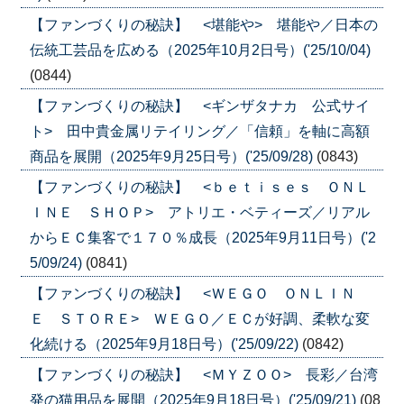
【ファンづくりの秘訣】 <堪能や> 堪能や／日本の
伝統工芸品を広める（2025年10月2日号）('25/10/04)
(0844)
【ファンづくりの秘訣】 <ギンザタナカ 公式サイ
ト> 田中貴金属リテイリング／「信頼」を軸に高額
商品を展開（2025年9月25日号）('25/09/28)
(0843)
【ファンづくりの秘訣】 <ｂｅｔｉｓｅｓ ＯＮＬ
ＩＮＥ ＳＨＯＰ> アトリエ・ベティーズ／リアル
からＥＣ集客で１７０％成長（2025年9月11日号）('2
5/09/24)
(0841)
【ファンづくりの秘訣】 <ＷＥＧＯ ＯＮＬＩＮ
Ｅ ＳＴＯＲＥ> ＷＥＧＯ／ＥＣが好調、柔軟な変
化続ける（2025年9月18日号）('25/09/22)
(0842)
【ファンづくりの秘訣】 <ＭＹＺＯＯ> 長彩／台湾
発の猫用品を展開（2025年9月18日号）('25/09/21)
(08