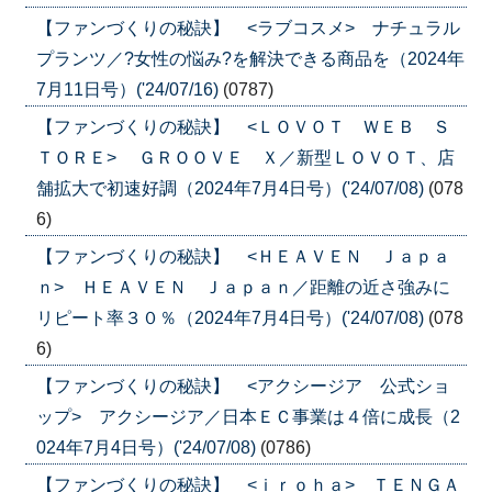
【ファンづくりの秘訣】 <ラブコスメ> ナチュラル
プランツ／?女性の悩み?を解決できる商品を（2024年
7月11日号）('24/07/16)
(0787)
【ファンづくりの秘訣】 <ＬＯＶＯＴ ＷＥＢ Ｓ
ＴＯＲＥ> ＧＲＯＯＶＥ Ｘ／新型ＬＯＶＯＴ、店
舗拡大で初速好調（2024年7月4日号）('24/07/08)
(078
6)
【ファンづくりの秘訣】 <ＨＥＡＶＥＮ Ｊａｐａ
ｎ> ＨＥＡＶＥＮ Ｊａｐａｎ／距離の近さ強みに
リピート率３０％（2024年7月4日号）('24/07/08)
(078
6)
【ファンづくりの秘訣】 <アクシージア 公式ショ
ップ> アクシージア／日本ＥＣ事業は４倍に成長（2
024年7月4日号）('24/07/08)
(0786)
【ファンづくりの秘訣】 <ｉｒｏｈａ> ＴＥＮＧＡ