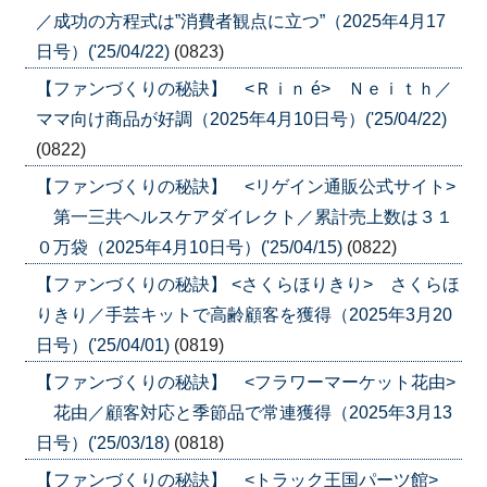
／成功の方程式は”消費者観点に立つ”（2025年4月17
日号）('25/04/22)
(0823)
【ファンづくりの秘訣】 <Ｒｉｎ é> Ｎｅｉｔｈ／
ママ向け商品が好調（2025年4月10日号）('25/04/22)
(0822)
【ファンづくりの秘訣】 <リゲイン通販公式サイト>
第一三共ヘルスケアダイレクト／累計売上数は３１
０万袋（2025年4月10日号）('25/04/15)
(0822)
【ファンづくりの秘訣】 <さくらほりきり> さくらほ
りきり／手芸キットで高齢顧客を獲得（2025年3月20
日号）('25/04/01)
(0819)
【ファンづくりの秘訣】 <フラワーマーケット花由>
花由／顧客対応と季節品で常連獲得（2025年3月13
日号）('25/03/18)
(0818)
【ファンづくりの秘訣】 <トラック王国パーツ館>