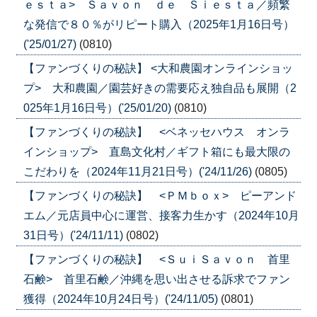
ｅｓｔａ> Ｓａｖｏｎ ｄｅ Ｓｉｅｓｔａ／頻繁
な発信で８０％がリピート購入（2025年1月16日号）
('25/01/27)
(0810)
【ファンづくりの秘訣】 <大和農園オンラインショッ
プ> 大和農園／園芸好きの需要応え独自品も展開（2
025年1月16日号）('25/01/20)
(0810)
【ファンづくりの秘訣】 <ベネッセハウス オンラ
インショップ> 直島文化村／ギフト箱にも最大限の
こだわりを（2024年11月21日号）('24/11/26)
(0805)
【ファンづくりの秘訣】 <ＰＭｂｏｘ> ピーアンド
エム／元店員中心に運営、接客力生かす（2024年10月
31日号）('24/11/11)
(0802)
【ファンづくりの秘訣】 <ＳｕｉＳａｖｏｎ 首里
石鹸> 首里石鹸／沖縄を思い出させる訴求でファン
獲得（2024年10月24日号）('24/11/05)
(0801)