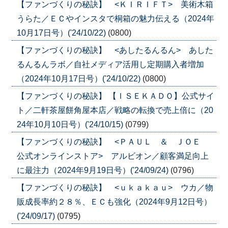
【ファンづくりの秘訣】 <ＫＩＲＩＦＴ> 美術木箱
うらた／ＥＣやインスタで桐箱の魅力伝える（2024年
10月17日号）('24/10/22)
(0800)
【ファンづくりの秘訣】 <あしたるんるん> あした
るんるんラボ／自社メディア活用し定期購入者増加
（2024年10月17日号）('24/10/22)
(0800)
【ファンづくりの秘訣】 【ＩＳＥＫＡＤＯ】公式サイ
ト／二軒茶屋餅角屋本店／戦略の転換で売上倍に（20
24年10月10日号）('24/10/15)
(0799)
【ファンづくりの秘訣】 <ＰＡＵＬ ＆ ＪＯＥ
公式オンラインストア> アルビオン／顧客満足向上
に最注力（2024年9月19日号）('24/09/24)
(0796)
【ファンづくりの秘訣】 <ｕｋａｋａｕ> ウカ／物
販成長率約２８％、ＥＣも強化（2024年9月12日号）
('24/09/17)
(0795)