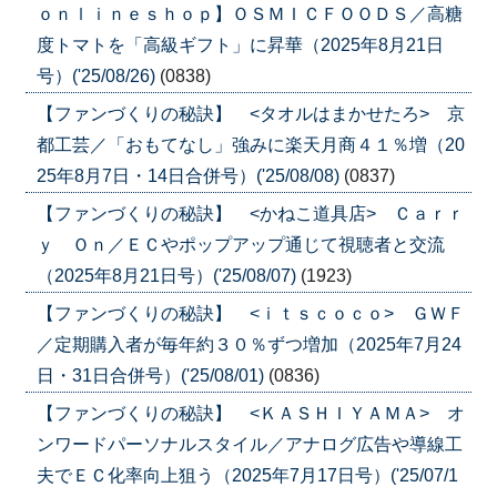
ｏｎｌｉｎｅｓｈｏｐ】ＯＳＭＩＣＦＯＯＤＳ／高糖
度トマトを「高級ギフト」に昇華（2025年8月21日
号）('25/08/26)
(0838)
【ファンづくりの秘訣】 <タオルはまかせたろ> 京
都工芸／「おもてなし」強みに楽天月商４１％増（20
25年8月7日・14日合併号）('25/08/08)
(0837)
【ファンづくりの秘訣】 <かねこ道具店> Ｃａｒｒ
ｙ Ｏｎ／ＥＣやポップアップ通じて視聴者と交流
（2025年8月21日号）('25/08/07)
(1923)
【ファンづくりの秘訣】 <ｉｔｓｃｏｃｏ> ＧＷＦ
／定期購入者が毎年約３０％ずつ増加（2025年7月24
日・31日合併号）('25/08/01)
(0836)
【ファンづくりの秘訣】 <ＫＡＳＨＩＹＡＭＡ> オ
ンワードパーソナルスタイル／アナログ広告や導線工
夫でＥＣ化率向上狙う（2025年7月17日号）('25/07/1