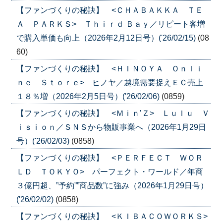
【ファンづくりの秘訣】 <ＣＨＡＢＡＫＫＡ ＴＥ
Ａ ＰＡＲＫＳ> Ｔｈｉｒｄ Ｂａｙ／リピート客増
で購入単価も向上（2026年2月12日号）('26/02/15)
(08
60)
【ファンづくりの秘訣】 <ＨＩＮＯＹＡ Ｏｎｌｉ
ｎｅ Ｓｔｏｒｅ> ヒノヤ／越境需要捉えＥＣ売上
１８％増（2026年2月5日号）('26/02/06)
(0859)
【ファンづくりの秘訣】 <Ｍｉｎ’Ｚ> Ｌｕｌｕ Ｖ
ｉｓｉｏｎ／ＳＮＳから物販事業へ（2026年1月29日
号）('26/02/03)
(0858)
【ファンづくりの秘訣】 <ＰＥＲＦＥＣＴ ＷＯＲ
ＬＤ ＴＯＫＹＯ> パーフェクト・ワールド／年商
３億円超、”予約””商品数”に強み（2026年1月29日号）
('26/02/02)
(0858)
【ファンづくりの秘訣】 <ＫＩＢＡＣＯＷＯＲＫＳ>