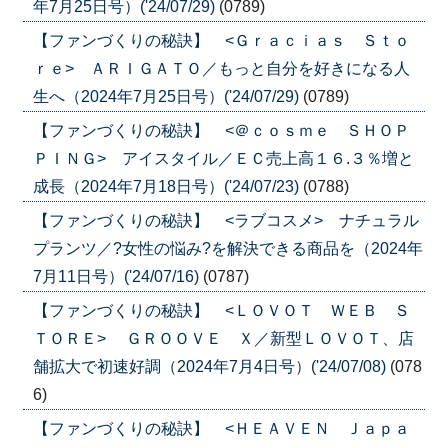
年7月25日号）('24/07/29)
(0789)
【ファンづくりの秘訣】 <Ｇｒａｃｉａｓ Ｓｔｏ
ｒｅ> ＡＲＩＧＡＴＯ／もっと自分を好きになる人
生へ（2024年7月25日号）('24/07/29)
(0789)
【ファンづくりの秘訣】 <＠ｃｏｓｍｅ ＳＨＯＰ
ＰＩＮＧ> アイスタイル／ＥＣ売上高１６.３％増と
成長（2024年7月18日号）('24/07/23)
(0788)
【ファンづくりの秘訣】 <ラブコスメ> ナチュラル
プランツ／?女性の悩み?を解決できる商品を（2024年
7月11日号）('24/07/16)
(0787)
【ファンづくりの秘訣】 <ＬＯＶＯＴ ＷＥＢ Ｓ
ＴＯＲＥ> ＧＲＯＯＶＥ Ｘ／新型ＬＯＶＯＴ、店
舗拡大で初速好調（2024年7月4日号）('24/07/08)
(078
6)
【ファンづくりの秘訣】 <ＨＥＡＶＥＮ Ｊａｐａ