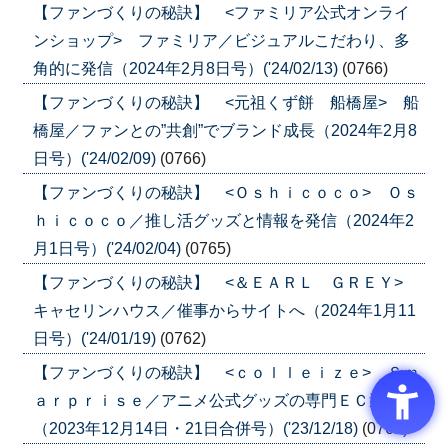
【ファンづくりの秘訣】 <ファミリア公式オンライ
ンショップ> ファミリア／ビジュアルこだわり、多
角的に発信（2024年2月8日号）('24/02/13)
(0766)
【ファンづくりの秘訣】 <元祖くず餅 船橋屋> 船
橋屋／ファンとの”共創”でブランド成長（2024年2月8
日号）('24/02/09)
(0766)
【ファンづくりの秘訣】 <Ｏｓｈｉｃｏｃｏ> Ｏｓ
ｈｉｃｏｃｏ／推し活グッズと情報を発信（2024年2
月1日号）('24/02/04)
(0765)
【ファンづくりの秘訣】 <＆ＥＡＲＬ ＧＲＥＹ>
キャセリンハウス／催事からサイトへ（2024年1月11
日号）('24/01/19)
(0762)
【ファンづくりの秘訣】 <ｃｏｌｌｅｉｚｅ> Ｓｍ
ａｒｐｒｉｓｅ／アニメ公式グッズの専門ＥＣ運営
（2023年12月14日・21日合併号）('23/12/18)
(0761)