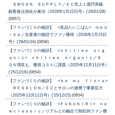
ＳＷＯＯＮ ＳＵＰＰＬＹ／ＥＣ売上１億円突破、
顧客接点強化が奏功（2026年1月22日号）('26/01/28)
(0857)
【ファンづくりの秘訣】 <良品たいこばん> ｍｅｄ
ｉｂａ／生産者の物語でファン獲得（2026年1月15日
号）('26/01/16)
(0856)
【ファンづくりの秘訣】 <ｃｈｉｔｒｅｅ ｏｒｇ
ａｎｉｃ> ｃｈｉｔｒｅｅ ｏｒｇａｎｉｃ／９
０％増収も、獲得コストに課題（2025年12月11日号）
('25/12/16)
(0854)
【ファンづくりの秘訣】 <ｂｅ ｍｙ ｆｌｏｒａ>
ＲＥＳＡＬＯＮ／ＥＣとサロンの連携で事業拡大
（2025年12月11日号）('25/12/15)
(0854)
【ファンづくりの秘訣】 <ＦＵＫＵＫＩＲＩ> ｎｅ
ｗｃｌａｓｓｉｃ／リアルとの融合で熱狂的ファン獲