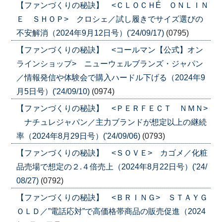
【ファンづくりの秘訣】 <ＣＬＯＣＨÉ ＯＮＬＩＮ
Ｅ ＳＨＯＰ> クロシェ／試し履きでサイズ選びの
不安解消（2024年9月12日号）('24/09/17)
(0795)
【ファンづくりの秘訣】 <コールマン【公式】オン
ラインショップ> ニューウェルブランズ・ジャパン
／情報発信や体験会で購入ハードル下げる（2024年9
月5日号）('24/09/10)
(0974)
【ファンづくりの秘訣】 <ＰＥＲＦＥＣＴ ＮＭＮ>
ナチュレジャパン／主力ブランドが想定以上の継続
率（2024年8月29日号）('24/09/06)
(0793)
【ファンづくりの秘訣】 <ＳＯＶＥ> カゴメ／化粧
品売場で想定の２.４倍売上（2024年8月22日号）('24/
08/27)
(0792)
【ファンづくりの秘訣】 <ＢＲＩＮＧ> ＳＴＡＹＧ
ＯＬＤ／”電話応対”で高価格帯商品の販売促進（2024