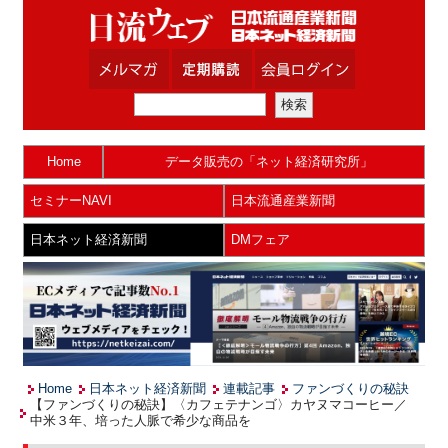
Home
データ販売の「ネット経済研究所」
セミナーNAVI
日本流通産業新聞
日本ネット経済新聞
DMフェア
Home
日本ネット経済新聞
連載記事
ファンづくりの秘訣
【ファンづくりの秘訣】〈カフェテナンゴ〉カヤヌマコーヒー／
中米３年、培った人脈で希少な商品を