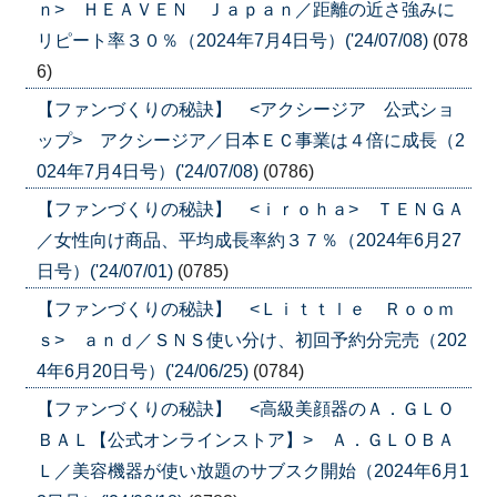
ｎ> ＨＥＡＶＥＮ Ｊａｐａｎ／距離の近さ強みに
リピート率３０％（2024年7月4日号）('24/07/08)
(078
6)
【ファンづくりの秘訣】 <アクシージア 公式ショ
ップ> アクシージア／日本ＥＣ事業は４倍に成長（2
024年7月4日号）('24/07/08)
(0786)
【ファンづくりの秘訣】 <ｉｒｏｈａ> ＴＥＮＧＡ
／女性向け商品、平均成長率約３７％（2024年6月27
日号）('24/07/01)
(0785)
【ファンづくりの秘訣】 <Ｌｉｔｔｌｅ Ｒｏｏｍ
ｓ> ａｎｄ／ＳＮＳ使い分け、初回予約分完売（202
4年6月20日号）('24/06/25)
(0784)
【ファンづくりの秘訣】 <高級美顔器のＡ．ＧＬＯ
ＢＡＬ【公式オンラインストア】> Ａ．ＧＬＯＢＡ
Ｌ／美容機器が使い放題のサブスク開始（2024年6月1