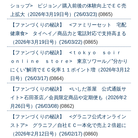
ショップ> ピジョン／購入前後の体験向上でＥＣ売
上拡大（2026年3月19日号）('26/03/23)
(0865)
【ファンづくりの秘訣】 <ファミリーセット 宅配
健康食> タイヘイ／商品力と電話対応で支持高まる
（2026年3月19日号）('26/03/22)
(0865)
【ファンづくりの秘訣】 <ｔｏｋｙｏ ｓｏｉｒ
ｏｎｌｉｎｅ ｓｔｏｒｅ> 東京ソワール／”分かり
にくい”解消でＥＣ化率１１ポイント増（2026年3月12
日号）('26/03/17)
(0864)
【ファンづくりの秘訣】 <いしだ茶屋 公式通販サ
イト> 石田茶店／会員限定商品や定期便も（2026年2
月26日号）('26/03/08)
(0862)
【ファンづくりの秘訣】 <グラニフ公式オンライン
ストア> グラニフ／自社ＥＣ一本化で売上２倍超に
（2026年2月12日号）('26/02/17)
(0860)