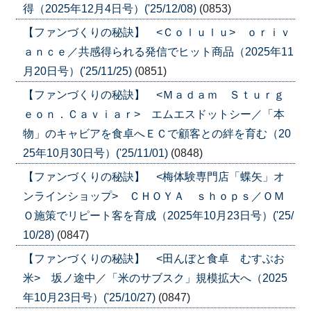
得（2025年12月4日号）('25/12/08)
(0853)
【ファンづくりの秘訣】 <Ｃｏｌｕｌｕ> ｏｒｉｖ
ａｎｃｅ／共感得られる発信でヒット商品（2025年11
月20日号）('25/11/25)
(0851)
【ファンづくりの秘訣】 <Ｍａｄａｍ Ｓｔｕｒｇ
ｅｏｎ．Ｃａｖｉａｒ> エムエスドットシー／「本
物」のキャビアを食卓へＥＣで顧客との絆を育む（20
25年10月30日号）('25/11/01)
(0848)
【ファンづくりの秘訣】 <梅体験専門店「蝶矢」オ
ンラインショップ> ＣＨＯＹＡ ｓｈｏｐｓ／ＯＭ
Ｏ施策でリピート客を育成（2025年10月23日号）('25/
10/28)
(0847)
【ファンづくりの秘訣】 <田んぼと食卓 むすぶお
米> 坂ノ途中／「米のサブスク」規模拡大へ（2025
年10月23日号）('25/10/27)
(0847)