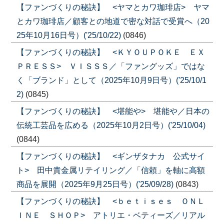
【ファンづくりの秘訣】 <ヤマとカワ珈琲店> ヤマ
とカワ珈琲店／顧客との地道で密な対話で受賞へ（20
25年10月16日号）('25/10/22)
(0846)
【ファンづくりの秘訣】 <ＫＹＯＵＰＯＫＥ ＥＸ
ＰＲＥＳＳ> ＶＩＳＳＳ／「ファングッズ」ではな
く「ブランド」として（2025年10月9日号）('25/10/1
2)
(0845)
【ファンづくりの秘訣】 <堪能や> 堪能や／日本の
伝統工芸品を広める（2025年10月2日号）('25/10/04)
(0844)
【ファンづくりの秘訣】 <ギンザタナカ 公式サイ
ト> 田中貴金属リテイリング／「信頼」を軸に高額
商品を展開（2025年9月25日号）('25/09/28)
(0843)
【ファンづくりの秘訣】 <ｂｅｔｉｓｅｓ ＯＮＬ
ＩＮＥ ＳＨＯＰ> アトリエ・ベティーズ／リアル