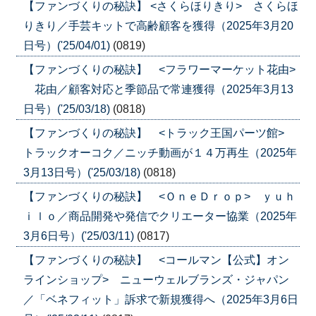
【ファンづくりの秘訣】 <さくらほりきり> さくらほ
りきり／手芸キットで高齢顧客を獲得（2025年3月20
日号）('25/04/01)
(0819)
【ファンづくりの秘訣】 <フラワーマーケット花由>
花由／顧客対応と季節品で常連獲得（2025年3月13
日号）('25/03/18)
(0818)
【ファンづくりの秘訣】 <トラック王国パーツ館>
トラックオーコク／ニッチ動画が１４万再生（2025年
3月13日号）('25/03/18)
(0818)
【ファンづくりの秘訣】 <ＯｎｅＤｒｏｐ> ｙｕｈ
ｉｌｏ／商品開発や発信でクリエーター協業（2025年
3月6日号）('25/03/11)
(0817)
【ファンづくりの秘訣】 <コールマン【公式】オン
ラインショップ> ニューウェルブランズ・ジャパン
／「ベネフィット」訴求で新規獲得へ（2025年3月6日