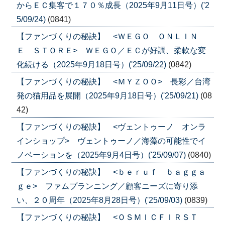
からＥＣ集客で１７０％成長（2025年9月11日号）('2
5/09/24)
(0841)
【ファンづくりの秘訣】 <ＷＥＧＯ ＯＮＬＩＮ
Ｅ ＳＴＯＲＥ> ＷＥＧＯ／ＥＣが好調、柔軟な変
化続ける（2025年9月18日号）('25/09/22)
(0842)
【ファンづくりの秘訣】 <ＭＹＺＯＯ> 長彩／台湾
発の猫用品を展開（2025年9月18日号）('25/09/21)
(08
42)
【ファンづくりの秘訣】 <ヴェントゥーノ オンラ
インショップ> ヴェントゥーノ／海藻の可能性でイ
ノベーションを（2025年9月4日号）('25/09/07)
(0840)
【ファンづくりの秘訣】 <ｂｅｒｕｆ ｂａｇｇａ
ｇｅ> ファムプランニング／顧客ニーズに寄り添
い、２０周年（2025年8月28日号）('25/09/03)
(0839)
【ファンづくりの秘訣】 <ＯＳＭＩＣＦＩＲＳＴ