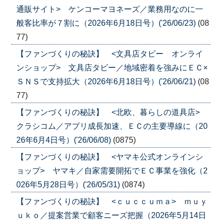
通販サイト> ケンコーマヨネーズ／業務用なのに一
般客比率が７割に（2026年6月18日号）('26/06/23)
(08
77)
【ファンづくりの秘訣】 <文具店タビー オンライ
ンショップ> 文具店タビー／地域密着を強みにＥＣ×
ＳＮＳで支持拡大（2026年6月18日号）('26/06/21)
(08
77)
【ファンづくりの秘訣】 <北欧、暮らしの道具店>
クラシコム／アプリ成長加速、ＥＣの主要導線に（20
26年6月4日号）('26/06/08)
(0875)
【ファンづくりの秘訣】 <ヤマキ公式オンラインシ
ョップ> ヤマキ／自家需要開拓でＥＣ事業を強化（2
026年5月28日号）('26/05/31)
(0874)
【ファンづくりの秘訣】 <ｃｕｃｃｕｍａ> ｍｕｙ
ｕｋｏ／提案営業で顧客ニーズ把握（2026年5月14日