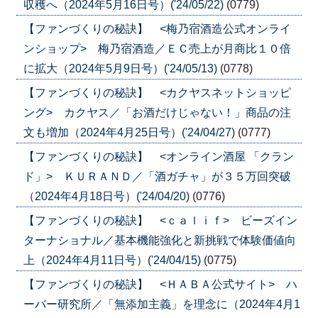
収穫へ（2024年5月16日号）('24/05/22)
(0779)
【ファンづくりの秘訣】 <梅乃宿酒造公式オンライ
ンショップ> 梅乃宿酒造／ＥＣ売上が月商比１０倍
に拡大（2024年5月9日号）('24/05/13)
(0778)
【ファンづくりの秘訣】 <カクヤスネットショッピ
ング> カクヤス／「お酒だけじゃない！」商品の注
文も増加（2024年4月25日号）('24/04/27)
(0777)
【ファンづくりの秘訣】 <オンライン酒屋 「クラン
ド」> ＫＵＲＡＮＤ／「酒ガチャ」が３５万回突破
（2024年4月18日号）('24/04/20)
(0776)
【ファンづくりの秘訣】 <ｃａｌｉｆ> ビーズイン
ターナショナル／基本機能強化と新挑戦で体験価値向
上（2024年4月11日号）('24/04/15)
(0775)
【ファンづくりの秘訣】 <ＨＡＢＡ公式サイト> ハ
ーバー研究所／「無添加主義」を理念に（2024年4月1