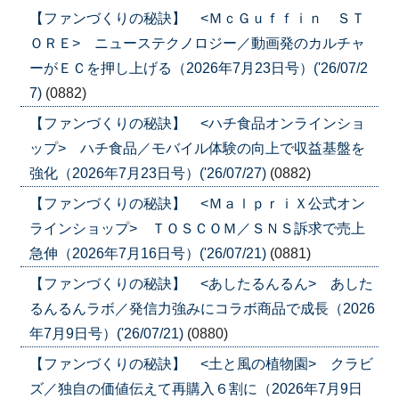
【ファンづくりの秘訣】 <ＭｃＧｕｆｆｉｎ ＳＴ
ＯＲＥ> ニューステクノロジー／動画発のカルチャ
ーがＥＣを押し上げる（2026年7月23日号）('26/07/2
7)
(0882)
【ファンづくりの秘訣】 <ハチ食品オンラインショ
ップ> ハチ食品／モバイル体験の向上で収益基盤を
強化（2026年7月23日号）('26/07/27)
(0882)
【ファンづくりの秘訣】 <ＭａｌｐｒｉＸ公式オン
ラインショップ> ＴＯＳＣＯＭ／ＳＮＳ訴求で売上
急伸（2026年7月16日号）('26/07/21)
(0881)
【ファンづくりの秘訣】 <あしたるんるん> あした
るんるんラボ／発信力強みにコラボ商品で成長（2026
年7月9日号）('26/07/21)
(0880)
【ファンづくりの秘訣】 <土と風の植物園> クラビ
ズ／独自の価値伝えて再購入６割に（2026年7月9日