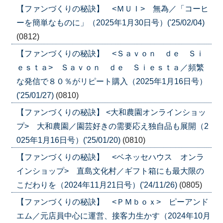
【ファンづくりの秘訣】 <ＭＵＩ> 無為／「コーヒ
ーを簡単なものに」（2025年1月30日号）('25/02/04)
(0812)
【ファンづくりの秘訣】 <Ｓａｖｏｎ ｄｅ Ｓｉ
ｅｓｔａ> Ｓａｖｏｎ ｄｅ Ｓｉｅｓｔａ／頻繁
な発信で８０％がリピート購入（2025年1月16日号）
('25/01/27)
(0810)
【ファンづくりの秘訣】 <大和農園オンラインショッ
プ> 大和農園／園芸好きの需要応え独自品も展開（2
025年1月16日号）('25/01/20)
(0810)
【ファンづくりの秘訣】 <ベネッセハウス オンラ
インショップ> 直島文化村／ギフト箱にも最大限の
こだわりを（2024年11月21日号）('24/11/26)
(0805)
【ファンづくりの秘訣】 <ＰＭｂｏｘ> ピーアンド
エム／元店員中心に運営、接客力生かす（2024年10月