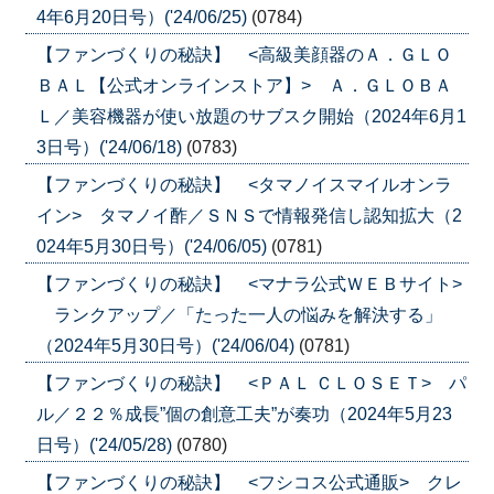
4年6月20日号）('24/06/25)
(0784)
【ファンづくりの秘訣】 <高級美顔器のＡ．ＧＬＯ
ＢＡＬ【公式オンラインストア】> Ａ．ＧＬＯＢＡ
Ｌ／美容機器が使い放題のサブスク開始（2024年6月1
3日号）('24/06/18)
(0783)
【ファンづくりの秘訣】 <タマノイスマイルオンラ
イン> タマノイ酢／ＳＮＳで情報発信し認知拡大（2
024年5月30日号）('24/06/05)
(0781)
【ファンづくりの秘訣】 <マナラ公式ＷＥＢサイト>
ランクアップ／「たった一人の悩みを解決する」
（2024年5月30日号）('24/06/04)
(0781)
【ファンづくりの秘訣】 <ＰＡＬ ＣＬＯＳＥＴ> パ
ル／２２％成長”個の創意工夫”が奏功（2024年5月23
日号）('24/05/28)
(0780)
【ファンづくりの秘訣】 <フシコス公式通販> クレ