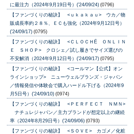
に最注力（2024年9月19日号）('24/09/24)
(0796)
【ファンづくりの秘訣】 <ｕｋａｋａｕ> ウカ／物
販成長率約２８％、ＥＣも強化（2024年9月12日号）
('24/09/17)
(0795)
【ファンづくりの秘訣】 <ＣＬＯＣＨÉ ＯＮＬＩＮ
Ｅ ＳＨＯＰ> クロシェ／試し履きでサイズ選びの
不安解消（2024年9月12日号）('24/09/17)
(0795)
【ファンづくりの秘訣】 <コールマン【公式】オン
ラインショップ> ニューウェルブランズ・ジャパン
／情報発信や体験会で購入ハードル下げる（2024年9
月5日号）('24/09/10)
(0974)
【ファンづくりの秘訣】 <ＰＥＲＦＥＣＴ ＮＭＮ>
ナチュレジャパン／主力ブランドが想定以上の継続
率（2024年8月29日号）('24/09/06)
(0793)
【ファンづくりの秘訣】 <ＳＯＶＥ> カゴメ／化粧