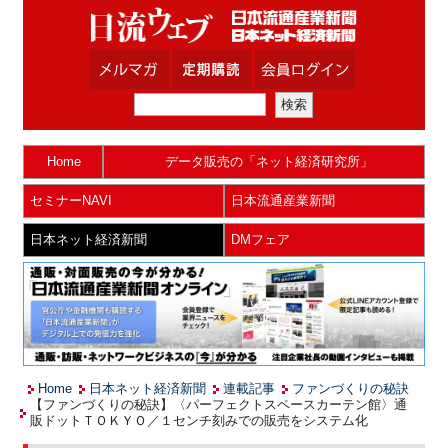
Home
データ販売の「ネット経済研究所」
セミナーNAVI
日本流通産業新聞
日本ネット経済新聞
DMフェア
Home
日本ネット経済新聞
連載記事
ファンづくりの秘訣
【ファンづくりの秘訣】〈パーフェクトスペースカーテン館〉通
販ドットＴＯＫＹＯ／１センチ刻みでの販売をシステム化