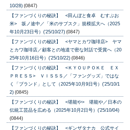
10/28)
(0847)
【ファンづくりの秘訣】 <田んぼと食卓 むすぶお
米> 坂ノ途中／「米のサブスク」規模拡大へ（2025
年10月23日号）('25/10/27)
(0847)
【ファンづくりの秘訣】 <ヤマとカワ珈琲店> ヤマ
とカワ珈琲店／顧客との地道で密な対話で受賞へ（20
25年10月16日号）('25/10/22)
(0846)
【ファンづくりの秘訣】 <ＫＹＯＵＰＯＫＥ ＥＸ
ＰＲＥＳＳ> ＶＩＳＳＳ／「ファングッズ」ではな
く「ブランド」として（2025年10月9日号）('25/10/1
2)
(0845)
【ファンづくりの秘訣】 <堪能や> 堪能や／日本の
伝統工芸品を広める（2025年10月2日号）('25/10/04)
(0844)
【ファンづくりの秘訣】 <ギンザタナカ 公式サイ