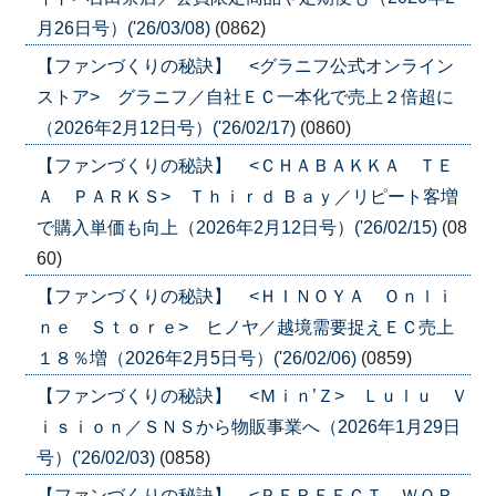
月26日号）('26/03/08)
(0862)
【ファンづくりの秘訣】 <グラニフ公式オンライン
ストア> グラニフ／自社ＥＣ一本化で売上２倍超に
（2026年2月12日号）('26/02/17)
(0860)
【ファンづくりの秘訣】 <ＣＨＡＢＡＫＫＡ ＴＥ
Ａ ＰＡＲＫＳ> Ｔｈｉｒｄ Ｂａｙ／リピート客増
で購入単価も向上（2026年2月12日号）('26/02/15)
(08
60)
【ファンづくりの秘訣】 <ＨＩＮＯＹＡ Ｏｎｌｉ
ｎｅ Ｓｔｏｒｅ> ヒノヤ／越境需要捉えＥＣ売上
１８％増（2026年2月5日号）('26/02/06)
(0859)
【ファンづくりの秘訣】 <Ｍｉｎ’Ｚ> Ｌｕｌｕ Ｖ
ｉｓｉｏｎ／ＳＮＳから物販事業へ（2026年1月29日
号）('26/02/03)
(0858)
【ファンづくりの秘訣】 <ＰＥＲＦＥＣＴ ＷＯＲ