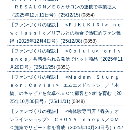
ＲＥＳＡＬＯＮ／ＥＣとサロンの連携で事業拡大
（2025年12月11日号）('25/12/15)
(0854)
【ファンづくりの秘訣】 <ＦＵＫＵＫＩＲＩ> ｎｅ
ｗｃｌａｓｓｉｃ／リアルとの融合で熱狂的ファン獲
得（2025年12月4日号）('25/12/08)
(0853)
【ファンづくりの秘訣】 <Ｃｏｌｕｌｕ> ｏｒｉｖ
ａｎｃｅ／共感得られる発信でヒット商品（2025年11
月20日号）('25/11/25)
(0851)
【ファンづくりの秘訣】 <Ｍａｄａｍ Ｓｔｕｒｇ
ｅｏｎ．Ｃａｖｉａｒ> エムエスドットシー／「本
物」のキャビアを食卓へＥＣで顧客との絆を育む（20
25年10月30日号）('25/11/01)
(0848)
【ファンづくりの秘訣】 <梅体験専門店「蝶矢」オ
ンラインショップ> ＣＨＯＹＡ ｓｈｏｐｓ／ＯＭ
Ｏ施策でリピート客を育成（2025年10月23日号）('25/