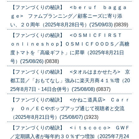
【ファンづくりの秘訣】 <ｂｅｒｕｆ ｂａｇｇａ
ｇｅ> ファムプランニング／顧客ニーズに寄り添
い、２０周年（2025年8月28日号）('25/09/03)
(0839)
【ファンづくりの秘訣】 <ＯＳＭＩＣＦＩＲＳＴ
ｏｎｌｉｎｅｓｈｏｐ】ＯＳＭＩＣＦＯＯＤＳ／高糖
度トマトを「高級ギフト」に昇華（2025年8月21日
号）('25/08/26)
(0838)
【ファンづくりの秘訣】 <タオルはまかせたろ> 京
都工芸／「おもてなし」強みに楽天月商４１％増（20
25年8月7日・14日合併号）('25/08/08)
(0837)
【ファンづくりの秘訣】 <かねこ道具店> Ｃａｒｒ
ｙ Ｏｎ／ＥＣやポップアップ通じて視聴者と交流
（2025年8月21日号）('25/08/07)
(1923)
【ファンづくりの秘訣】 <ｉｔｓｃｏｃｏ> ＧＷＦ
／定期購入者が毎年約３０％ずつ増加（2025年7月24