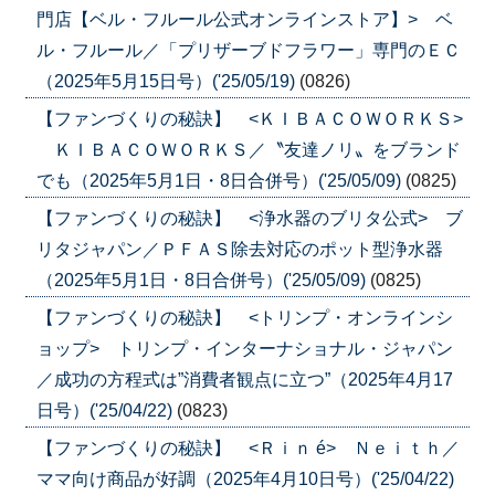
門店【ベル・フルール公式オンラインストア】> ベ
ル・フルール／「プリザーブドフラワー」専門のＥＣ
（2025年5月15日号）('25/05/19)
(0826)
【ファンづくりの秘訣】 <ＫＩＢＡＣＯＷＯＲＫＳ>
ＫＩＢＡＣＯＷＯＲＫＳ／〝友達ノリ〟をブランド
でも（2025年5月1日・8日合併号）('25/05/09)
(0825)
【ファンづくりの秘訣】 <浄水器のブリタ公式> ブ
リタジャパン／ＰＦＡＳ除去対応のポット型浄水器
（2025年5月1日・8日合併号）('25/05/09)
(0825)
【ファンづくりの秘訣】 <トリンプ・オンラインシ
ョップ> トリンプ・インターナショナル・ジャパン
／成功の方程式は”消費者観点に立つ”（2025年4月17
日号）('25/04/22)
(0823)
【ファンづくりの秘訣】 <Ｒｉｎ é> Ｎｅｉｔｈ／
ママ向け商品が好調（2025年4月10日号）('25/04/22)