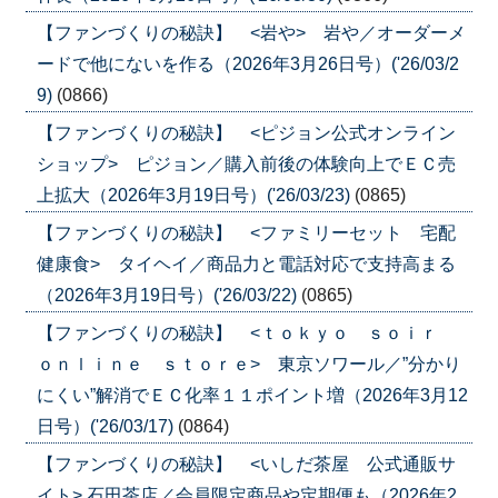
【ファンづくりの秘訣】 <岩や> 岩や／オーダーメ
ードで他にないを作る（2026年3月26日号）('26/03/2
9)
(0866)
【ファンづくりの秘訣】 <ピジョン公式オンライン
ショップ> ピジョン／購入前後の体験向上でＥＣ売
上拡大（2026年3月19日号）('26/03/23)
(0865)
【ファンづくりの秘訣】 <ファミリーセット 宅配
健康食> タイヘイ／商品力と電話対応で支持高まる
（2026年3月19日号）('26/03/22)
(0865)
【ファンづくりの秘訣】 <ｔｏｋｙｏ ｓｏｉｒ
ｏｎｌｉｎｅ ｓｔｏｒｅ> 東京ソワール／”分かり
にくい”解消でＥＣ化率１１ポイント増（2026年3月12
日号）('26/03/17)
(0864)
【ファンづくりの秘訣】 <いしだ茶屋 公式通販サ
イト> 石田茶店／会員限定商品や定期便も（2026年2