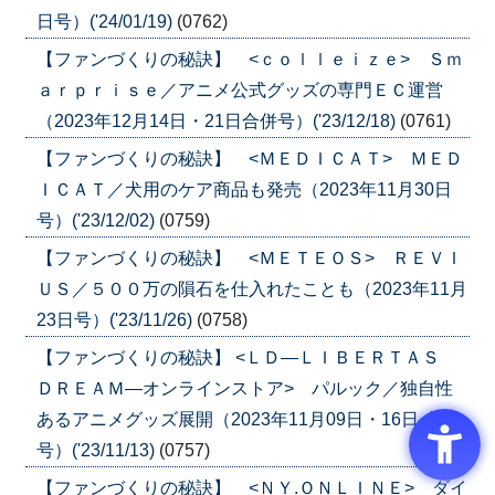
日号）('24/01/19)
(0762)
【ファンづくりの秘訣】 <ｃｏｌｌｅｉｚｅ> Ｓｍ
ａｒｐｒｉｓｅ／アニメ公式グッズの専門ＥＣ運営
（2023年12月14日・21日合併号）('23/12/18)
(0761)
【ファンづくりの秘訣】 <ＭＥＤＩＣＡＴ> ＭＥＤ
ＩＣＡＴ／犬用のケア商品も発売（2023年11月30日
号）('23/12/02)
(0759)
【ファンづくりの秘訣】 <ＭＥＴＥＯＳ> ＲＥＶＩ
ＵＳ／５００万の隕石を仕入れたことも（2023年11月
23日号）('23/11/26)
(0758)
【ファンづくりの秘訣】 <ＬＤ―ＬＩＢＥＲＴＡＳ
ＤＲＥＡＭ―オンラインストア> パルック／独自性
あるアニメグッズ展開（2023年11月09日・16日 合併
号）('23/11/13)
(0757)
【ファンづくりの秘訣】 <ＮＹ.ＯＮＬＩＮＥ> ダイ