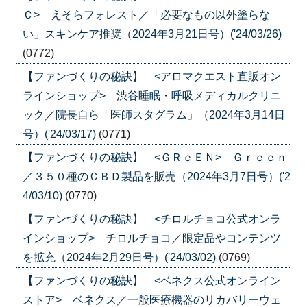
Ｃ> えそらフォレスト／「必要なもの以外塗らな
い」スキンケア推奨（2024年3月21日号）('24/03/26)
(0772)
【ファンづくりの秘訣】 <アロマクエスト直販オン
ラインショップ> 渋谷睡眠・呼吸メディカルクリニ
ック／院長自ら「医師スタグラム」（2024年3月14日
号）('24/03/17)
(0771)
【ファンづくりの秘訣】 <ＧＲｅＥＮ> Ｇｒｅｅｎ
／３５０種のＣＢＤ製品を販売（2024年3月7日号）('2
4/03/10)
(0770)
【ファンづくりの秘訣】 <チロルチョコ公式オンラ
インショップ> チロルチョコ／限定品やコンテンツ
を拡充（2024年2月29日号）('24/03/02)
(0769)
【ファンづくりの秘訣】 <ベネクス公式オンライン
ストア> ベネクス／一般医療機器のリカバリーウェ