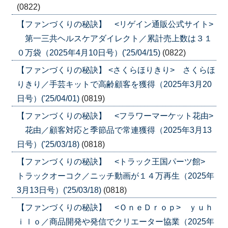
(0822)
【ファンづくりの秘訣】 <リゲイン通販公式サイト>
第一三共ヘルスケアダイレクト／累計売上数は３１
０万袋（2025年4月10日号）('25/04/15)
(0822)
【ファンづくりの秘訣】 <さくらほりきり> さくらほ
りきり／手芸キットで高齢顧客を獲得（2025年3月20
日号）('25/04/01)
(0819)
【ファンづくりの秘訣】 <フラワーマーケット花由>
花由／顧客対応と季節品で常連獲得（2025年3月13
日号）('25/03/18)
(0818)
【ファンづくりの秘訣】 <トラック王国パーツ館>
トラックオーコク／ニッチ動画が１４万再生（2025年
3月13日号）('25/03/18)
(0818)
【ファンづくりの秘訣】 <ＯｎｅＤｒｏｐ> ｙｕｈ
ｉｌｏ／商品開発や発信でクリエーター協業（2025年