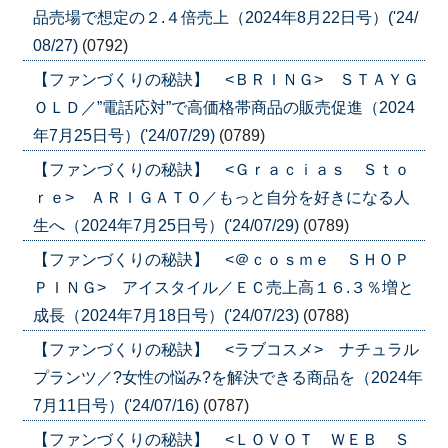
品売場で想定の２.４倍売上（2024年8月22日号）('24/
08/27)
(0792)
【ファンづくりの秘訣】 <ＢＲＩＮＧ> ＳＴＡＹＧ
ＯＬＤ／”電話応対”で高価格帯商品の販売促進（2024
年7月25日号）('24/07/29)
(0789)
【ファンづくりの秘訣】 <Ｇｒａｃｉａｓ Ｓｔｏ
ｒｅ> ＡＲＩＧＡＴＯ／もっと自分を好きになる人
生へ（2024年7月25日号）('24/07/29)
(0789)
【ファンづくりの秘訣】 <＠ｃｏｓｍｅ ＳＨＯＰ
ＰＩＮＧ> アイスタイル／ＥＣ売上高１６.３％増と
成長（2024年7月18日号）('24/07/23)
(0788)
【ファンづくりの秘訣】 <ラブコスメ> ナチュラル
プランツ／?女性の悩み?を解決できる商品を（2024年
7月11日号）('24/07/16)
(0787)
【ファンづくりの秘訣】 <ＬＯＶＯＴ ＷＥＢ Ｓ