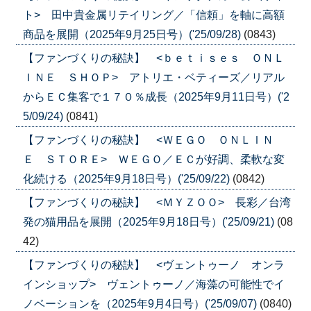
ト> 田中貴金属リテイリング／「信頼」を軸に高額
商品を展開（2025年9月25日号）('25/09/28)
(0843)
【ファンづくりの秘訣】 <ｂｅｔｉｓｅｓ ＯＮＬ
ＩＮＥ ＳＨＯＰ> アトリエ・ベティーズ／リアル
からＥＣ集客で１７０％成長（2025年9月11日号）('2
5/09/24)
(0841)
【ファンづくりの秘訣】 <ＷＥＧＯ ＯＮＬＩＮ
Ｅ ＳＴＯＲＥ> ＷＥＧＯ／ＥＣが好調、柔軟な変
化続ける（2025年9月18日号）('25/09/22)
(0842)
【ファンづくりの秘訣】 <ＭＹＺＯＯ> 長彩／台湾
発の猫用品を展開（2025年9月18日号）('25/09/21)
(08
42)
【ファンづくりの秘訣】 <ヴェントゥーノ オンラ
インショップ> ヴェントゥーノ／海藻の可能性でイ
ノベーションを（2025年9月4日号）('25/09/07)
(0840)