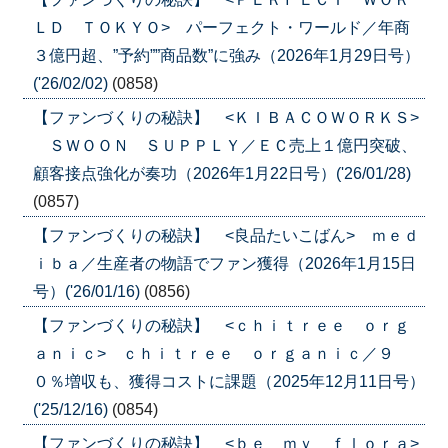
ＬＤ ＴＯＫＹＯ> パーフェクト・ワールド／年商
３億円超、”予約””商品数”に強み（2026年1月29日号）
('26/02/02)
(0858)
【ファンづくりの秘訣】 <ＫＩＢＡＣＯＷＯＲＫＳ>
ＳＷＯＯＮ ＳＵＰＰＬＹ／ＥＣ売上１億円突破、
顧客接点強化が奏功（2026年1月22日号）('26/01/28)
(0857)
【ファンづくりの秘訣】 <良品たいこばん> ｍｅｄ
ｉｂａ／生産者の物語でファン獲得（2026年1月15日
号）('26/01/16)
(0856)
【ファンづくりの秘訣】 <ｃｈｉｔｒｅｅ ｏｒｇ
ａｎｉｃ> ｃｈｉｔｒｅｅ ｏｒｇａｎｉｃ／９
０％増収も、獲得コストに課題（2025年12月11日号）
('25/12/16)
(0854)
【ファンづくりの秘訣】 <ｂｅ ｍｙ ｆｌｏｒａ>