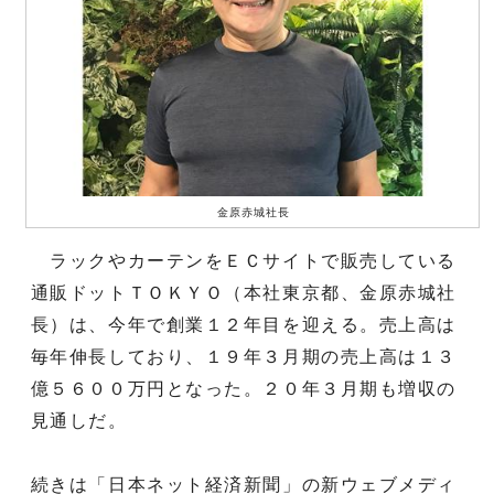
金原赤城社長
ラックやカーテンをＥＣサイトで販売している
通販ドットＴＯＫＹＯ（本社東京都、金原赤城社
長）は、今年で創業１２年目を迎える。売上高は
毎年伸長しており、１９年３月期の売上高は１３
億５６００万円となった。２０年３月期も増収の
見通しだ。
続きは「日本ネット経済新聞」の新ウェブメディ