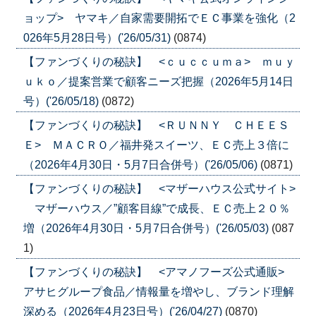
ョップ> ヤマキ／自家需要開拓でＥＣ事業を強化（2
026年5月28日号）('26/05/31)
(0874)
【ファンづくりの秘訣】 <ｃｕｃｃｕｍａ> ｍｕｙ
ｕｋｏ／提案営業で顧客ニーズ把握（2026年5月14日
号）('26/05/18)
(0872)
【ファンづくりの秘訣】 <ＲＵＮＮＹ ＣＨＥＥＳ
Ｅ> ＭＡＣＲＯ／福井発スイーツ、ＥＣ売上３倍に
（2026年4月30日・5月7日合併号）('26/05/06)
(0871)
【ファンづくりの秘訣】 <マザーハウス公式サイト>
マザーハウス／”顧客目線”で成長、ＥＣ売上２０％
増（2026年4月30日・5月7日合併号）('26/05/03)
(087
1)
【ファンづくりの秘訣】 <アマノフーズ公式通販>
アサヒグループ食品／情報量を増やし、ブランド理解
深める（2026年4月23日号）('26/04/27)
(0870)