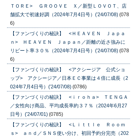
ＴＯＲＥ> ＧＲＯＯＶＥ Ｘ／新型ＬＯＶＯＴ、店
舗拡大で初速好調（2024年7月4日号）('24/07/08)
(078
6)
【ファンづくりの秘訣】 <ＨＥＡＶＥＮ Ｊａｐａ
ｎ> ＨＥＡＶＥＮ Ｊａｐａｎ／距離の近さ強みに
リピート率３０％（2024年7月4日号）('24/07/08)
(078
6)
【ファンづくりの秘訣】 <アクシージア 公式ショ
ップ> アクシージア／日本ＥＣ事業は４倍に成長（2
024年7月4日号）('24/07/08)
(0786)
【ファンづくりの秘訣】 <ｉｒｏｈａ> ＴＥＮＧＡ
／女性向け商品、平均成長率約３７％（2024年6月27
日号）('24/07/01)
(0785)
【ファンづくりの秘訣】 <Ｌｉｔｔｌｅ Ｒｏｏｍ
ｓ> ａｎｄ／ＳＮＳ使い分け、初回予約分完売（202