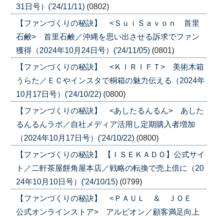
31日号）('24/11/11)
(0802)
【ファンづくりの秘訣】 <ＳｕｉＳａｖｏｎ 首里
石鹸> 首里石鹸／沖縄を思い出させる訴求でファン
獲得（2024年10月24日号）('24/11/05)
(0801)
【ファンづくりの秘訣】 <ＫＩＲＩＦＴ> 美術木箱
うらた／ＥＣやインスタで桐箱の魅力伝える（2024年
10月17日号）('24/10/22)
(0800)
【ファンづくりの秘訣】 <あしたるんるん> あした
るんるんラボ／自社メディア活用し定期購入者増加
（2024年10月17日号）('24/10/22)
(0800)
【ファンづくりの秘訣】 【ＩＳＥＫＡＤＯ】公式サイ
ト／二軒茶屋餅角屋本店／戦略の転換で売上倍に（20
24年10月10日号）('24/10/15)
(0799)
【ファンづくりの秘訣】 <ＰＡＵＬ ＆ ＪＯＥ
公式オンラインストア> アルビオン／顧客満足向上