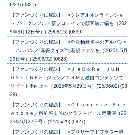
6/23)
(0831)
【ファンづくりに秘訣】 <クレアルオンラインショ
ップ> クレアル／新プロテインで顧客層に幅を（202
5年6月12日号）('25/06/15)
(0830)
【ファンづくりの秘訣】 <全自動麻雀卓のアルバン>
アルバン／”麻雀クイズ”で新規ファンを（2025年5月
29日号）('25/06/02)
(0828)
【ファンづくりの秘訣】 <Ｊ’ａＤｏＲｅ ＪＵＮ
ＯＮＬＩＮＥ> ジュン／ＣＲＭと独自コンテンツで
リピート率向上へ（2025年5月29日号）('25/06/02)
(08
28)
【ファンづくりの秘訣】 <Ｏｔｏｍｏｎｉ> Ｂｒｅ
ｗｔｏｐｅ／解約率１％のクラフトビール定期便（20
25年5月22日号）('25/05/29)
(0827)
【ファンづくりの秘訣】 <プリザーブドフラワー専