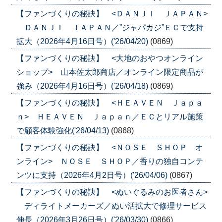
【ファンづくりの秘訣】 <ＤＡＮＪＩ ＪＡＰＡＮ>
ＤＡＮＪＩ ＪＡＰＡＮ／”ジャパカジ”ＥＣで支持
拡大（2026年4月16日号）('26/04/20)
(0869)
【ファンづくりの秘訣】 <大地のおやつオンライン
ショップ> 山本佐太郎商店／オンライン限定商品が
強み（2026年4月16日号）('26/04/18)
(0869)
【ファンづくりの秘訣】 <ＨＥＡＶＥＮ Ｊａｐａ
ｎ> ＨＥＡＶＥＮ Ｊａｐａｎ／ＥＣとリアル施策
で顧客体験強化('26/04/13)
(0868)
【ファンづくりの秘訣】 <ＮＯＳＥ ＳＨＯＰ オ
ンライン> ＮＯＳＥ ＳＨＯＰ／香りの独自コンテ
ンツに支持（2026年4月2日号）('26/04/06)
(0867)
【ファンづくりの秘訣】 <ぬいぐるみのお医者さん>
ディライトメーカーズ／ぬい活拡大で修理サービス
伸長（2026年3月26日号）('26/03/30)
(0866)