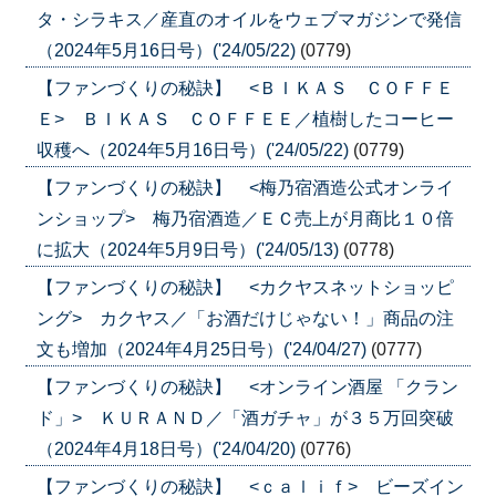
タ・シラキス／産直のオイルをウェブマガジンで発信
（2024年5月16日号）('24/05/22)
(0779)
【ファンづくりの秘訣】 <ＢＩＫＡＳ ＣＯＦＦＥ
Ｅ> ＢＩＫＡＳ ＣＯＦＦＥＥ／植樹したコーヒー
収穫へ（2024年5月16日号）('24/05/22)
(0779)
【ファンづくりの秘訣】 <梅乃宿酒造公式オンライ
ンショップ> 梅乃宿酒造／ＥＣ売上が月商比１０倍
に拡大（2024年5月9日号）('24/05/13)
(0778)
【ファンづくりの秘訣】 <カクヤスネットショッピ
ング> カクヤス／「お酒だけじゃない！」商品の注
文も増加（2024年4月25日号）('24/04/27)
(0777)
【ファンづくりの秘訣】 <オンライン酒屋 「クラン
ド」> ＫＵＲＡＮＤ／「酒ガチャ」が３５万回突破
（2024年4月18日号）('24/04/20)
(0776)
【ファンづくりの秘訣】 <ｃａｌｉｆ> ビーズイン