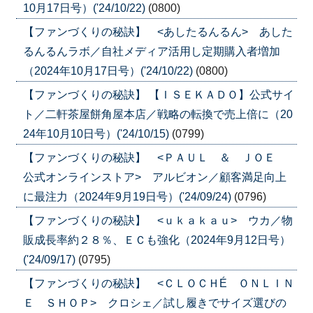
10月17日号）('24/10/22)
(0800)
【ファンづくりの秘訣】 <あしたるんるん> あした
るんるんラボ／自社メディア活用し定期購入者増加
（2024年10月17日号）('24/10/22)
(0800)
【ファンづくりの秘訣】 【ＩＳＥＫＡＤＯ】公式サイ
ト／二軒茶屋餅角屋本店／戦略の転換で売上倍に（20
24年10月10日号）('24/10/15)
(0799)
【ファンづくりの秘訣】 <ＰＡＵＬ ＆ ＪＯＥ
公式オンラインストア> アルビオン／顧客満足向上
に最注力（2024年9月19日号）('24/09/24)
(0796)
【ファンづくりの秘訣】 <ｕｋａｋａｕ> ウカ／物
販成長率約２８％、ＥＣも強化（2024年9月12日号）
('24/09/17)
(0795)
【ファンづくりの秘訣】 <ＣＬＯＣＨÉ ＯＮＬＩＮ
Ｅ ＳＨＯＰ> クロシェ／試し履きでサイズ選びの