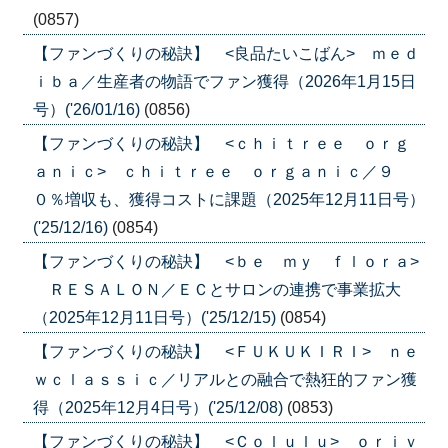
(0857)
【ファンづくりの秘訣】 <良品たいこばん> ｍｅｄ
ｉｂａ／生産者の物語でファン獲得（2026年1月15日
号）('26/01/16)
(0856)
【ファンづくりの秘訣】 <ｃｈｉｔｒｅｅ ｏｒｇ
ａｎｉｃ> ｃｈｉｔｒｅｅ ｏｒｇａｎｉｃ／９
０％増収も、獲得コストに課題（2025年12月11日号）
('25/12/16)
(0854)
【ファンづくりの秘訣】 <ｂｅ ｍｙ ｆｌｏｒａ>
ＲＥＳＡＬＯＮ／ＥＣとサロンの連携で事業拡大
（2025年12月11日号）('25/12/15)
(0854)
【ファンづくりの秘訣】 <ＦＵＫＵＫＩＲＩ> ｎｅ
ｗｃｌａｓｓｉｃ／リアルとの融合で熱狂的ファン獲
得（2025年12月4日号）('25/12/08)
(0853)
【ファンづくりの秘訣】 <Ｃｏｌｕｌｕ> ｏｒｉｖ