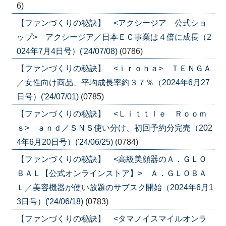
6)
【ファンづくりの秘訣】 <アクシージア 公式ショ
ップ> アクシージア／日本ＥＣ事業は４倍に成長（2
024年7月4日号）('24/07/08)
(0786)
【ファンづくりの秘訣】 <ｉｒｏｈａ> ＴＥＮＧＡ
／女性向け商品、平均成長率約３７％（2024年6月27
日号）('24/07/01)
(0785)
【ファンづくりの秘訣】 <Ｌｉｔｔｌｅ Ｒｏｏｍ
ｓ> ａｎｄ／ＳＮＳ使い分け、初回予約分完売（202
4年6月20日号）('24/06/25)
(0784)
【ファンづくりの秘訣】 <高級美顔器のＡ．ＧＬＯ
ＢＡＬ【公式オンラインストア】> Ａ．ＧＬＯＢＡ
Ｌ／美容機器が使い放題のサブスク開始（2024年6月1
3日号）('24/06/18)
(0783)
【ファンづくりの秘訣】 <タマノイスマイルオンラ