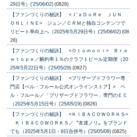
29日号）('25/06/02)
(0828)
【ファンづくりの秘訣】 <Ｊ’ａＤｏＲｅ ＪＵＮ
ＯＮＬＩＮＥ> ジュン／ＣＲＭと独自コンテンツで
リピート率向上へ（2025年5月29日号）('25/06/02)
(08
28)
【ファンづくりの秘訣】 <Ｏｔｏｍｏｎｉ> Ｂｒｅ
ｗｔｏｐｅ／解約率１％のクラフトビール定期便（20
25年5月22日号）('25/05/29)
(0827)
【ファンづくりの秘訣】 <プリザーブドフラワー専
門店【ベル・フルール公式オンラインストア】> ベ
ル・フルール／「プリザーブドフラワー」専門のＥＣ
（2025年5月15日号）('25/05/19)
(0826)
【ファンづくりの秘訣】 <ＫＩＢＡＣＯＷＯＲＫＳ>
ＫＩＢＡＣＯＷＯＲＫＳ／〝友達ノリ〟をブランド
でも（2025年5月1日・8日合併号）('25/05/09)
(0825)