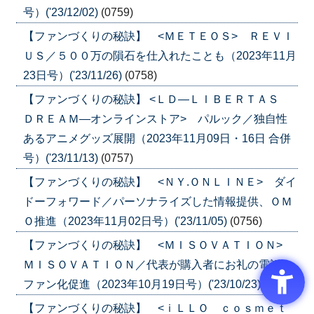
号）('23/12/02)
(0759)
【ファンづくりの秘訣】 <ＭＥＴＥＯＳ> ＲＥＶＩ
ＵＳ／５００万の隕石を仕入れたことも（2023年11月
23日号）('23/11/26)
(0758)
【ファンづくりの秘訣】 <ＬＤ―ＬＩＢＥＲＴＡＳ
ＤＲＥＡＭ―オンラインストア> パルック／独自性
あるアニメグッズ展開（2023年11月09日・16日 合併
号）('23/11/13)
(0757)
【ファンづくりの秘訣】 <ＮＹ.ＯＮＬＩＮＥ> ダイ
ドーフォワード／パーソナライズした情報提供、ＯＭ
Ｏ推進（2023年11月02日号）('23/11/05)
(0756)
【ファンづくりの秘訣】 <ＭＩＳＯＶＡＴＩＯＮ>
ＭＩＳＯＶＡＴＩＯＮ／代表が購入者にお礼の電話、
ファン化促進（2023年10月19日号）('23/10/23)
(0754)
【ファンづくりの秘訣】 <ｉＬＬＯ ｃｏｓｍｅｔ