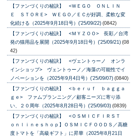
【ファンづくりの秘訣】 <ＷＥＧＯ ＯＮＬＩＮ
Ｅ ＳＴＯＲＥ> ＷＥＧＯ／ＥＣが好調、柔軟な変
化続ける（2025年9月18日号）('25/09/22)
(0842)
【ファンづくりの秘訣】 <ＭＹＺＯＯ> 長彩／台湾
発の猫用品を展開（2025年9月18日号）('25/09/21)
(08
42)
【ファンづくりの秘訣】 <ヴェントゥーノ オンラ
インショップ> ヴェントゥーノ／海藻の可能性でイ
ノベーションを（2025年9月4日号）('25/09/07)
(0840)
【ファンづくりの秘訣】 <ｂｅｒｕｆ ｂａｇｇａ
ｇｅ> ファムプランニング／顧客ニーズに寄り添
い、２０周年（2025年8月28日号）('25/09/03)
(0839)
【ファンづくりの秘訣】 <ＯＳＭＩＣＦＩＲＳＴ
ｏｎｌｉｎｅｓｈｏｐ】ＯＳＭＩＣＦＯＯＤＳ／高糖
度トマトを「高級ギフト」に昇華（2025年8月21日