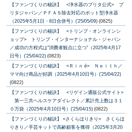
【ファンづくりの秘訣】 <浄水器のブリタ公式> ブ
リタジャパン／ＰＦＡＳ除去対応のポット型浄水器
（2025年5月1日・8日合併号）('25/05/09)
(0825)
【ファンづくりの秘訣】 <トリンプ・オンラインシ
ョップ> トリンプ・インターナショナル・ジャパン
／成功の方程式は”消費者観点に立つ”（2025年4月17
日号）('25/04/22)
(0823)
【ファンづくりの秘訣】 <Ｒｉｎ é> Ｎｅｉｔｈ／
ママ向け商品が好調（2025年4月10日号）('25/04/22)
(0822)
【ファンづくりの秘訣】 <リゲイン通販公式サイト>
第一三共ヘルスケアダイレクト／累計売上数は３１
０万袋（2025年4月10日号）('25/04/15)
(0822)
【ファンづくりの秘訣】 <さくらほりきり> さくらほ
りきり／手芸キットで高齢顧客を獲得（2025年3月20