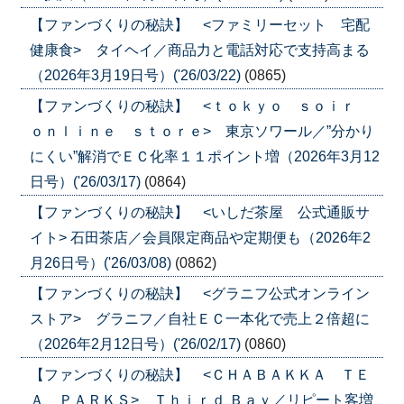
【ファンづくりの秘訣】 <ファミリーセット 宅配
健康食> タイヘイ／商品力と電話対応で支持高まる
（2026年3月19日号）('26/03/22)
(0865)
【ファンづくりの秘訣】 <ｔｏｋｙｏ ｓｏｉｒ
ｏｎｌｉｎｅ ｓｔｏｒｅ> 東京ソワール／”分かり
にくい”解消でＥＣ化率１１ポイント増（2026年3月12
日号）('26/03/17)
(0864)
【ファンづくりの秘訣】 <いしだ茶屋 公式通販サ
イト> 石田茶店／会員限定商品や定期便も（2026年2
月26日号）('26/03/08)
(0862)
【ファンづくりの秘訣】 <グラニフ公式オンライン
ストア> グラニフ／自社ＥＣ一本化で売上２倍超に
（2026年2月12日号）('26/02/17)
(0860)
【ファンづくりの秘訣】 <ＣＨＡＢＡＫＫＡ ＴＥ
Ａ ＰＡＲＫＳ> Ｔｈｉｒｄ Ｂａｙ／リピート客増