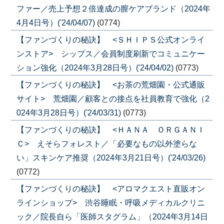
ファー／売上予想２倍達成の膣ケアブランド（2024年
4月4日号）('24/04/07)
(0774)
【ファンづくりの秘訣】 <ＳＨＩＰＳ公式オンライ
ンストア> シップス／会員制度刷新でコミュニケー
ション強化（2024年3月28日号）('24/04/02)
(0773)
【ファンづくりの秘訣】 <お茶の荒畑園・公式通販
サイト> 荒畑園／顧客との接点を社員教育で強化（2
024年3月28日号）('24/03/31)
(0773)
【ファンづくりの秘訣】 <ＨＡＮＡ ＯＲＧＡＮＩ
Ｃ> えそらフォレスト／「必要なもの以外塗らな
い」スキンケア推奨（2024年3月21日号）('24/03/26)
(0772)
【ファンづくりの秘訣】 <アロマクエスト直販オン
ラインショップ> 渋谷睡眠・呼吸メディカルクリニ
ック／院長自ら「医師スタグラム」（2024年3月14日