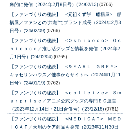
角的に発信（2024年2月8日号）('24/02/13)
(0766)
【ファンづくりの秘訣】 <元祖くず餅 船橋屋> 船
橋屋／ファンとの”共創”でブランド成長（2024年2月8
日号）('24/02/09)
(0766)
【ファンづくりの秘訣】 <Ｏｓｈｉｃｏｃｏ> Ｏｓ
ｈｉｃｏｃｏ／推し活グッズと情報を発信（2024年2
月1日号）('24/02/04)
(0765)
【ファンづくりの秘訣】 <＆ＥＡＲＬ ＧＲＥＹ>
キャセリンハウス／催事からサイトへ（2024年1月11
日号）('24/01/19)
(0762)
【ファンづくりの秘訣】 <ｃｏｌｌｅｉｚｅ> Ｓｍ
ａｒｐｒｉｓｅ／アニメ公式グッズの専門ＥＣ運営
（2023年12月14日・21日合併号）('23/12/18)
(0761)
【ファンづくりの秘訣】 <ＭＥＤＩＣＡＴ> ＭＥＤ
ＩＣＡＴ／犬用のケア商品も発売（2023年11月30日