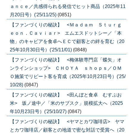
ａｎｃｅ／共感得られる発信でヒット商品（2025年11
月20日号）('25/11/25)
(0851)
【ファンづくりの秘訣】 <Ｍａｄａｍ Ｓｔｕｒｇ
ｅｏｎ．Ｃａｖｉａｒ> エムエスドットシー／「本
物」のキャビアを食卓へＥＣで顧客との絆を育む（20
25年10月30日号）('25/11/01)
(0848)
【ファンづくりの秘訣】 <梅体験専門店「蝶矢」オ
ンラインショップ> ＣＨＯＹＡ ｓｈｏｐｓ／ＯＭ
Ｏ施策でリピート客を育成（2025年10月23日号）('25/
10/28)
(0847)
【ファンづくりの秘訣】 <田んぼと食卓 むすぶお
米> 坂ノ途中／「米のサブスク」規模拡大へ（2025
年10月23日号）('25/10/27)
(0847)
【ファンづくりの秘訣】 <ヤマとカワ珈琲店> ヤマ
とカワ珈琲店／顧客との地道で密な対話で受賞へ（20