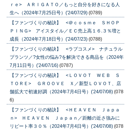
ｒｅ> ＡＲＩＧＡＴＯ／もっと自分を好きになる人
生へ（2024年7月25日号）('24/07/29)
(0789)
【ファンづくりの秘訣】 <＠ｃｏｓｍｅ ＳＨＯＰ
ＰＩＮＧ> アイスタイル／ＥＣ売上高１６.３％増と
成長（2024年7月18日号）('24/07/23)
(0788)
【ファンづくりの秘訣】 <ラブコスメ> ナチュラル
プランツ／?女性の悩み?を解決できる商品を（2024年
7月11日号）('24/07/16)
(0787)
【ファンづくりの秘訣】 <ＬＯＶＯＴ ＷＥＢ Ｓ
ＴＯＲＥ> ＧＲＯＯＶＥ Ｘ／新型ＬＯＶＯＴ、店
舗拡大で初速好調（2024年7月4日号）('24/07/08)
(078
6)
【ファンづくりの秘訣】 <ＨＥＡＶＥＮ Ｊａｐａ
ｎ> ＨＥＡＶＥＮ Ｊａｐａｎ／距離の近さ強みに
リピート率３０％（2024年7月4日号）('24/07/08)
(078