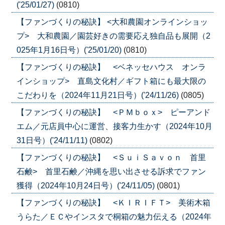
('25/01/27)
(0810)
【ファンづくりの秘訣】 <大和農園オンラインショッ
プ> 大和農園／園芸好きの需要応え独自品も展開（2
025年1月16日号）('25/01/20)
(0810)
【ファンづくりの秘訣】 <ベネッセハウス オンラ
インショップ> 直島文化村／ギフト箱にも最大限の
こだわりを（2024年11月21日号）('24/11/26)
(0805)
【ファンづくりの秘訣】 <ＰＭｂｏｘ> ピーアンド
エム／元店員中心に運営、接客力生かす（2024年10月
31日号）('24/11/11)
(0802)
【ファンづくりの秘訣】 <ＳｕｉＳａｖｏｎ 首里
石鹸> 首里石鹸／沖縄を思い出させる訴求でファン
獲得（2024年10月24日号）('24/11/05)
(0801)
【ファンづくりの秘訣】 <ＫＩＲＩＦＴ> 美術木箱
うらた／ＥＣやインスタで桐箱の魅力伝える（2024年