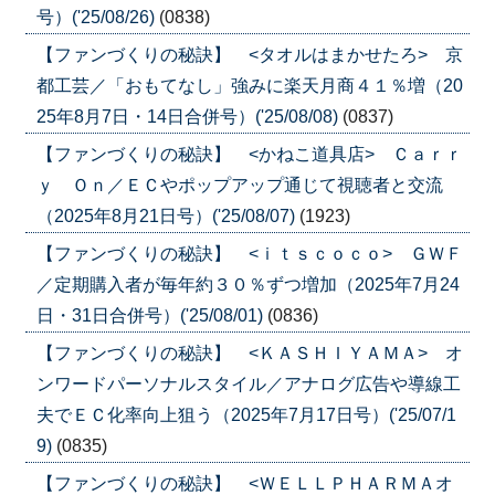
号）('25/08/26)
(0838)
【ファンづくりの秘訣】 <タオルはまかせたろ> 京
都工芸／「おもてなし」強みに楽天月商４１％増（20
25年8月7日・14日合併号）('25/08/08)
(0837)
【ファンづくりの秘訣】 <かねこ道具店> Ｃａｒｒ
ｙ Ｏｎ／ＥＣやポップアップ通じて視聴者と交流
（2025年8月21日号）('25/08/07)
(1923)
【ファンづくりの秘訣】 <ｉｔｓｃｏｃｏ> ＧＷＦ
／定期購入者が毎年約３０％ずつ増加（2025年7月24
日・31日合併号）('25/08/01)
(0836)
【ファンづくりの秘訣】 <ＫＡＳＨＩＹＡＭＡ> オ
ンワードパーソナルスタイル／アナログ広告や導線工
夫でＥＣ化率向上狙う（2025年7月17日号）('25/07/1
9)
(0835)
【ファンづくりの秘訣】 <ＷＥＬＬＰＨＡＲＭＡオ