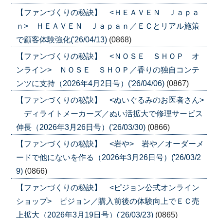
【ファンづくりの秘訣】 <ＨＥＡＶＥＮ Ｊａｐａ
ｎ> ＨＥＡＶＥＮ Ｊａｐａｎ／ＥＣとリアル施策
で顧客体験強化('26/04/13)
(0868)
【ファンづくりの秘訣】 <ＮＯＳＥ ＳＨＯＰ オ
ンライン> ＮＯＳＥ ＳＨＯＰ／香りの独自コンテ
ンツに支持（2026年4月2日号）('26/04/06)
(0867)
【ファンづくりの秘訣】 <ぬいぐるみのお医者さん>
ディライトメーカーズ／ぬい活拡大で修理サービス
伸長（2026年3月26日号）('26/03/30)
(0866)
【ファンづくりの秘訣】 <岩や> 岩や／オーダーメ
ードで他にないを作る（2026年3月26日号）('26/03/2
9)
(0866)
【ファンづくりの秘訣】 <ピジョン公式オンライン
ショップ> ピジョン／購入前後の体験向上でＥＣ売
上拡大（2026年3月19日号）('26/03/23)
(0865)