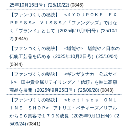
25年10月16日号）('25/10/22)
(0846)
【ファンづくりの秘訣】 <ＫＹＯＵＰＯＫＥ ＥＸ
ＰＲＥＳＳ> ＶＩＳＳＳ／「ファングッズ」ではな
く「ブランド」として（2025年10月9日号）('25/10/1
2)
(0845)
【ファンづくりの秘訣】 <堪能や> 堪能や／日本の
伝統工芸品を広める（2025年10月2日号）('25/10/04)
(0844)
【ファンづくりの秘訣】 <ギンザタナカ 公式サイ
ト> 田中貴金属リテイリング／「信頼」を軸に高額
商品を展開（2025年9月25日号）('25/09/28)
(0843)
【ファンづくりの秘訣】 <ｂｅｔｉｓｅｓ ＯＮＬ
ＩＮＥ ＳＨＯＰ> アトリエ・ベティーズ／リアル
からＥＣ集客で１７０％成長（2025年9月11日号）('2
5/09/24)
(0841)