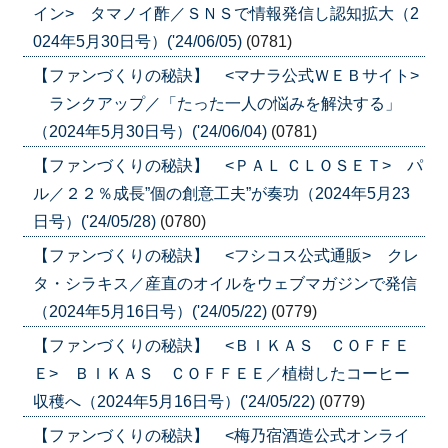
イン> タマノイ酢／ＳＮＳで情報発信し認知拡大（2
024年5月30日号）('24/06/05)
(0781)
【ファンづくりの秘訣】 <マナラ公式ＷＥＢサイト>
ランクアップ／「たった一人の悩みを解決する」
（2024年5月30日号）('24/06/04)
(0781)
【ファンづくりの秘訣】 <ＰＡＬ ＣＬＯＳＥＴ> パ
ル／２２％成長”個の創意工夫”が奏功（2024年5月23
日号）('24/05/28)
(0780)
【ファンづくりの秘訣】 <フシコス公式通販> クレ
タ・シラキス／産直のオイルをウェブマガジンで発信
（2024年5月16日号）('24/05/22)
(0779)
【ファンづくりの秘訣】 <ＢＩＫＡＳ ＣＯＦＦＥ
Ｅ> ＢＩＫＡＳ ＣＯＦＦＥＥ／植樹したコーヒー
収穫へ（2024年5月16日号）('24/05/22)
(0779)
【ファンづくりの秘訣】 <梅乃宿酒造公式オンライ