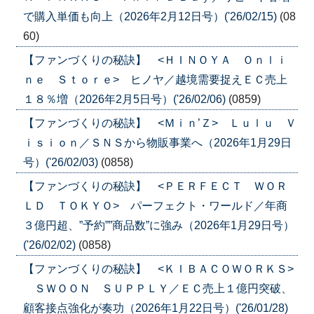
で購入単価も向上（2026年2月12日号）('26/02/15)
(08
60)
【ファンづくりの秘訣】 <ＨＩＮＯＹＡ Ｏｎｌｉ
ｎｅ Ｓｔｏｒｅ> ヒノヤ／越境需要捉えＥＣ売上
１８％増（2026年2月5日号）('26/02/06)
(0859)
【ファンづくりの秘訣】 <Ｍｉｎ’Ｚ> Ｌｕｌｕ Ｖ
ｉｓｉｏｎ／ＳＮＳから物販事業へ（2026年1月29日
号）('26/02/03)
(0858)
【ファンづくりの秘訣】 <ＰＥＲＦＥＣＴ ＷＯＲ
ＬＤ ＴＯＫＹＯ> パーフェクト・ワールド／年商
３億円超、”予約””商品数”に強み（2026年1月29日号）
('26/02/02)
(0858)
【ファンづくりの秘訣】 <ＫＩＢＡＣＯＷＯＲＫＳ>
ＳＷＯＯＮ ＳＵＰＰＬＹ／ＥＣ売上１億円突破、
顧客接点強化が奏功（2026年1月22日号）('26/01/28)