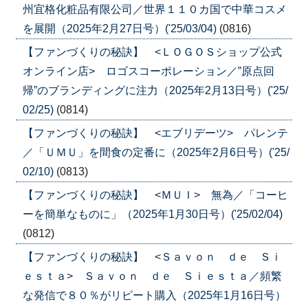
州宜格化粧品有限公司／世界１１０カ国で中華コスメ
を展開（2025年2月27日号）('25/03/04)
(0816)
【ファンづくりの秘訣】 <ＬＯＧＯＳショップ公式
オンライン店> ロゴスコーポレーション／”原点回
帰”のブランディングに注力（2025年2月13日号）('25/
02/25)
(0814)
【ファンづくりの秘訣】 <エブリデーツ> パレンテ
／「ＵＭＵ」を間食の定番に（2025年2月6日号）('25/
02/10)
(0813)
【ファンづくりの秘訣】 <ＭＵＩ> 無為／「コーヒ
ーを簡単なものに」（2025年1月30日号）('25/02/04)
(0812)
【ファンづくりの秘訣】 <Ｓａｖｏｎ ｄｅ Ｓｉ
ｅｓｔａ> Ｓａｖｏｎ ｄｅ Ｓｉｅｓｔａ／頻繁
な発信で８０％がリピート購入（2025年1月16日号）