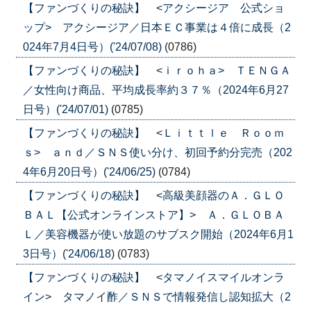
【ファンづくりの秘訣】 <アクシージア 公式ショ
ップ> アクシージア／日本ＥＣ事業は４倍に成長（2
024年7月4日号）('24/07/08)
(0786)
【ファンづくりの秘訣】 <ｉｒｏｈａ> ＴＥＮＧＡ
／女性向け商品、平均成長率約３７％（2024年6月27
日号）('24/07/01)
(0785)
【ファンづくりの秘訣】 <Ｌｉｔｔｌｅ Ｒｏｏｍ
ｓ> ａｎｄ／ＳＮＳ使い分け、初回予約分完売（202
4年6月20日号）('24/06/25)
(0784)
【ファンづくりの秘訣】 <高級美顔器のＡ．ＧＬＯ
ＢＡＬ【公式オンラインストア】> Ａ．ＧＬＯＢＡ
Ｌ／美容機器が使い放題のサブスク開始（2024年6月1
3日号）('24/06/18)
(0783)
【ファンづくりの秘訣】 <タマノイスマイルオンラ
イン> タマノイ酢／ＳＮＳで情報発信し認知拡大（2