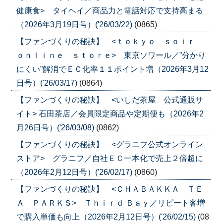
健康食> タイヘイ／商品力と電話対応で支持高まる
（2026年3月19日号）('26/03/22)
(0865)
【ファンづくりの秘訣】 <ｔｏｋｙｏ ｓｏｉｒ
ｏｎｌｉｎｅ ｓｔｏｒｅ> 東京ソワール／”分かり
にくい”解消でＥＣ化率１１ポイント増（2026年3月12
日号）('26/03/17)
(0864)
【ファンづくりの秘訣】 <いしだ茶屋 公式通販サ
イト> 石田茶店／会員限定商品や定期便も（2026年2
月26日号）('26/03/08)
(0862)
【ファンづくりの秘訣】 <グラニフ公式オンライン
ストア> グラニフ／自社ＥＣ一本化で売上２倍超に
（2026年2月12日号）('26/02/17)
(0860)
【ファンづくりの秘訣】 <ＣＨＡＢＡＫＫＡ ＴＥ
Ａ ＰＡＲＫＳ> Ｔｈｉｒｄ Ｂａｙ／リピート客増
で購入単価も向上（2026年2月12日号）('26/02/15)
(08