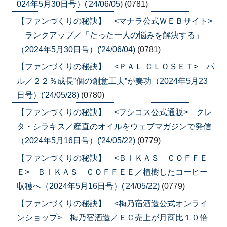
024年5月30日号）('24/06/05)
(0781)
【ファンづくりの秘訣】 <マナラ公式ＷＥＢサイト>
ランクアップ／「たった一人の悩みを解決する」
（2024年5月30日号）('24/06/04)
(0781)
【ファンづくりの秘訣】 <ＰＡＬ ＣＬＯＳＥＴ> パ
ル／２２％成長”個の創意工夫”が奏功（2024年5月23
日号）('24/05/28)
(0780)
【ファンづくりの秘訣】 <フシコス公式通販> クレ
タ・シラキス／産直のオイルをウェブマガジンで発信
（2024年5月16日号）('24/05/22)
(0779)
【ファンづくりの秘訣】 <ＢＩＫＡＳ ＣＯＦＦＥ
Ｅ> ＢＩＫＡＳ ＣＯＦＦＥＥ／植樹したコーヒー
収穫へ（2024年5月16日号）('24/05/22)
(0779)
【ファンづくりの秘訣】 <梅乃宿酒造公式オンライ
ンショップ> 梅乃宿酒造／ＥＣ売上が月商比１０倍