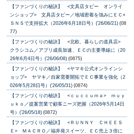
【ファンづくりの秘訣】 <文具店タビー オンライ
ンショップ> 文具店タビー／地域密着を強みにＥＣ×
ＳＮＳで支持拡大（2026年6月18日号）('26/06/21)
(08
77)
【ファンづくりの秘訣】 <北欧、暮らしの道具店>
クラシコム／アプリ成長加速、ＥＣの主要導線に（20
26年6月4日号）('26/06/08)
(0875)
【ファンづくりの秘訣】 <ヤマキ公式オンラインシ
ョップ> ヤマキ／自家需要開拓でＥＣ事業を強化（2
026年5月28日号）('26/05/31)
(0874)
【ファンづくりの秘訣】 <ｃｕｃｃｕｍａ> ｍｕｙ
ｕｋｏ／提案営業で顧客ニーズ把握（2026年5月14日
号）('26/05/18)
(0872)
【ファンづくりの秘訣】 <ＲＵＮＮＹ ＣＨＥＥＳ
Ｅ> ＭＡＣＲＯ／福井発スイーツ、ＥＣ売上３倍に