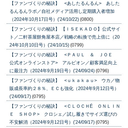
【ファンづくりの秘訣】 <あしたるんるん> あした
るんるんラボ／自社メディア活用し定期購入者増加
（2024年10月17日号）('24/10/22)
(0800)
【ファンづくりの秘訣】 【ＩＳＥＫＡＤＯ】公式サイ
ト／二軒茶屋餅角屋本店／戦略の転換で売上倍に（20
24年10月10日号）('24/10/15)
(0799)
【ファンづくりの秘訣】 <ＰＡＵＬ ＆ ＪＯＥ
公式オンラインストア> アルビオン／顧客満足向上
に最注力（2024年9月19日号）('24/09/24)
(0796)
【ファンづくりの秘訣】 <ｕｋａｋａｕ> ウカ／物
販成長率約２８％、ＥＣも強化（2024年9月12日号）
('24/09/17)
(0795)
【ファンづくりの秘訣】 <ＣＬＯＣＨÉ ＯＮＬＩＮ
Ｅ ＳＨＯＰ> クロシェ／試し履きでサイズ選びの
不安解消（2024年9月12日号）('24/09/17)
(0795)