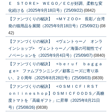
Ｅ ＳＴＯＲＥ> ＷＥＧＯ／ＥＣが好調、柔軟な変
化続ける（2025年9月18日号）('25/09/22)
(0842)
【ファンづくりの秘訣】 <ＭＹＺＯＯ> 長彩／台湾
発の猫用品を展開（2025年9月18日号）('25/09/21)
(08
42)
【ファンづくりの秘訣】 <ヴェントゥーノ オンラ
インショップ> ヴェントゥーノ／海藻の可能性でイ
ノベーションを（2025年9月4日号）('25/09/07)
(0840)
【ファンづくりの秘訣】 <ｂｅｒｕｆ ｂａｇｇａ
ｇｅ> ファムプランニング／顧客ニーズに寄り添
い、２０周年（2025年8月28日号）('25/09/03)
(0839)
【ファンづくりの秘訣】 <ＯＳＭＩＣＦＩＲＳＴ
ｏｎｌｉｎｅｓｈｏｐ】ＯＳＭＩＣＦＯＯＤＳ／高糖
度トマトを「高級ギフト」に昇華（2025年8月21日
号）('25/08/26)
(0838)