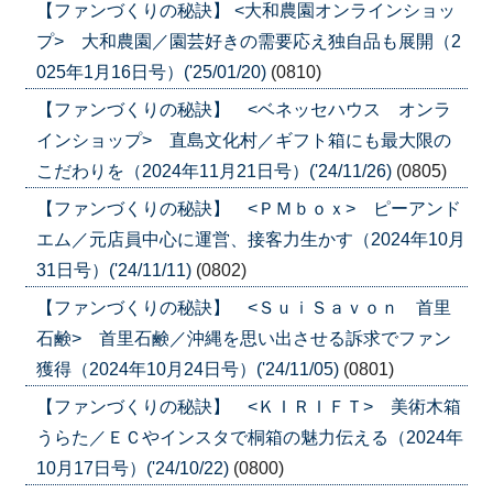
【ファンづくりの秘訣】 <大和農園オンラインショッ
プ> 大和農園／園芸好きの需要応え独自品も展開（2
025年1月16日号）('25/01/20)
(0810)
【ファンづくりの秘訣】 <ベネッセハウス オンラ
インショップ> 直島文化村／ギフト箱にも最大限の
こだわりを（2024年11月21日号）('24/11/26)
(0805)
【ファンづくりの秘訣】 <ＰＭｂｏｘ> ピーアンド
エム／元店員中心に運営、接客力生かす（2024年10月
31日号）('24/11/11)
(0802)
【ファンづくりの秘訣】 <ＳｕｉＳａｖｏｎ 首里
石鹸> 首里石鹸／沖縄を思い出させる訴求でファン
獲得（2024年10月24日号）('24/11/05)
(0801)
【ファンづくりの秘訣】 <ＫＩＲＩＦＴ> 美術木箱
うらた／ＥＣやインスタで桐箱の魅力伝える（2024年
10月17日号）('24/10/22)
(0800)