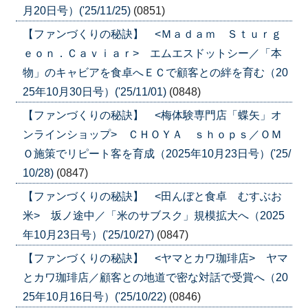
月20日号）('25/11/25)
(0851)
【ファンづくりの秘訣】 <Ｍａｄａｍ Ｓｔｕｒｇ
ｅｏｎ．Ｃａｖｉａｒ> エムエスドットシー／「本
物」のキャビアを食卓へＥＣで顧客との絆を育む（20
25年10月30日号）('25/11/01)
(0848)
【ファンづくりの秘訣】 <梅体験専門店「蝶矢」オ
ンラインショップ> ＣＨＯＹＡ ｓｈｏｐｓ／ＯＭ
Ｏ施策でリピート客を育成（2025年10月23日号）('25/
10/28)
(0847)
【ファンづくりの秘訣】 <田んぼと食卓 むすぶお
米> 坂ノ途中／「米のサブスク」規模拡大へ（2025
年10月23日号）('25/10/27)
(0847)
【ファンづくりの秘訣】 <ヤマとカワ珈琲店> ヤマ
とカワ珈琲店／顧客との地道で密な対話で受賞へ（20
25年10月16日号）('25/10/22)
(0846)