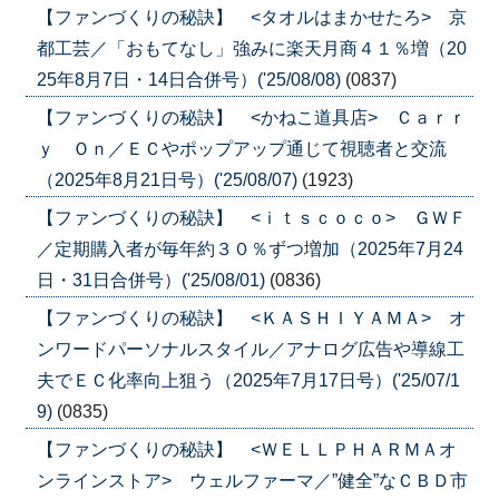
【ファンづくりの秘訣】 <タオルはまかせたろ> 京
都工芸／「おもてなし」強みに楽天月商４１％増（20
25年8月7日・14日合併号）('25/08/08)
(0837)
【ファンづくりの秘訣】 <かねこ道具店> Ｃａｒｒ
ｙ Ｏｎ／ＥＣやポップアップ通じて視聴者と交流
（2025年8月21日号）('25/08/07)
(1923)
【ファンづくりの秘訣】 <ｉｔｓｃｏｃｏ> ＧＷＦ
／定期購入者が毎年約３０％ずつ増加（2025年7月24
日・31日合併号）('25/08/01)
(0836)
【ファンづくりの秘訣】 <ＫＡＳＨＩＹＡＭＡ> オ
ンワードパーソナルスタイル／アナログ広告や導線工
夫でＥＣ化率向上狙う（2025年7月17日号）('25/07/1
9)
(0835)
【ファンづくりの秘訣】 <ＷＥＬＬＰＨＡＲＭＡオ
ンラインストア> ウェルファーマ／”健全”なＣＢＤ市