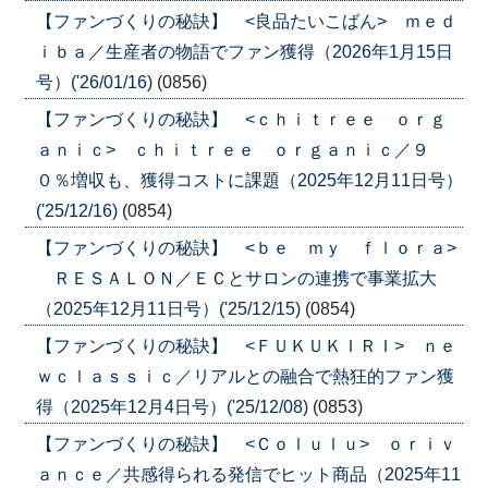
【ファンづくりの秘訣】 <良品たいこばん> ｍｅｄ
ｉｂａ／生産者の物語でファン獲得（2026年1月15日
号）('26/01/16)
(0856)
【ファンづくりの秘訣】 <ｃｈｉｔｒｅｅ ｏｒｇ
ａｎｉｃ> ｃｈｉｔｒｅｅ ｏｒｇａｎｉｃ／９
０％増収も、獲得コストに課題（2025年12月11日号）
('25/12/16)
(0854)
【ファンづくりの秘訣】 <ｂｅ ｍｙ ｆｌｏｒａ>
ＲＥＳＡＬＯＮ／ＥＣとサロンの連携で事業拡大
（2025年12月11日号）('25/12/15)
(0854)
【ファンづくりの秘訣】 <ＦＵＫＵＫＩＲＩ> ｎｅ
ｗｃｌａｓｓｉｃ／リアルとの融合で熱狂的ファン獲
得（2025年12月4日号）('25/12/08)
(0853)
【ファンづくりの秘訣】 <Ｃｏｌｕｌｕ> ｏｒｉｖ
ａｎｃｅ／共感得られる発信でヒット商品（2025年11