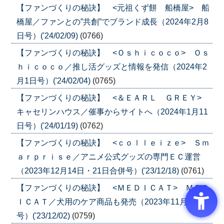
【ファンづくりの秘訣】 <元祖くず餅 船橋屋> 船
橋屋／ファンとの”共創”でブランド成長（2024年2月8
日号）('24/02/09)
(0766)
【ファンづくりの秘訣】 <Ｏｓｈｉｃｏｃｏ> Ｏｓ
ｈｉｃｏｃｏ／推し活グッズと情報を発信（2024年2
月1日号）('24/02/04)
(0765)
【ファンづくりの秘訣】 <＆ＥＡＲＬ ＧＲＥＹ>
キャセリンハウス／催事からサイトへ（2024年1月11
日号）('24/01/19)
(0762)
【ファンづくりの秘訣】 <ｃｏｌｌｅｉｚｅ> Ｓｍ
ａｒｐｒｉｓｅ／アニメ公式グッズの専門ＥＣ運営
（2023年12月14日・21日合併号）('23/12/18)
(0761)
【ファンづくりの秘訣】 <ＭＥＤＩＣＡＴ> ＭＥＤ
ＩＣＡＴ／犬用のケア商品も発売（2023年11月30日
号）('23/12/02)
(0759)