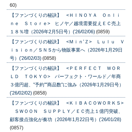
60)
【ファンづくりの秘訣】 <ＨＩＮＯＹＡ Ｏｎｌｉ
ｎｅ Ｓｔｏｒｅ> ヒノヤ／越境需要捉えＥＣ売上
１８％増（2026年2月5日号）('26/02/06)
(0859)
【ファンづくりの秘訣】 <Ｍｉｎ’Ｚ> Ｌｕｌｕ Ｖ
ｉｓｉｏｎ／ＳＮＳから物販事業へ（2026年1月29日
号）('26/02/03)
(0858)
【ファンづくりの秘訣】 <ＰＥＲＦＥＣＴ ＷＯＲ
ＬＤ ＴＯＫＹＯ> パーフェクト・ワールド／年商
３億円超、”予約””商品数”に強み（2026年1月29日号）
('26/02/02)
(0858)
【ファンづくりの秘訣】 <ＫＩＢＡＣＯＷＯＲＫＳ>
ＳＷＯＯＮ ＳＵＰＰＬＹ／ＥＣ売上１億円突破、
顧客接点強化が奏功（2026年1月22日号）('26/01/28)
(0857)