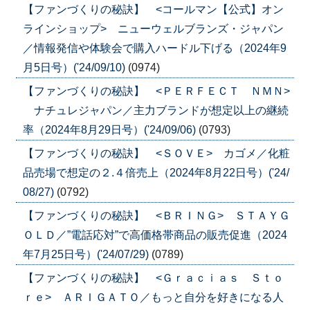
【ファンづくりの秘訣】 <コールマン【公式】オン
ラインショップ> ニューウェルブランズ・ジャパン
／情報発信や体験会で購入ハードル下げる（2024年9
月5日号）('24/09/10)
(0974)
【ファンづくりの秘訣】 <ＰＥＲＦＥＣＴ ＮＭＮ>
ナチュレジャパン／主力ブランドが想定以上の継続
率（2024年8月29日号）('24/09/06)
(0793)
【ファンづくりの秘訣】 <ＳＯＶＥ> カゴメ／化粧
品売場で想定の２.４倍売上（2024年8月22日号）('24/
08/27)
(0792)
【ファンづくりの秘訣】 <ＢＲＩＮＧ> ＳＴＡＹＧ
ＯＬＤ／”電話応対”で高価格帯商品の販売促進（2024
年7月25日号）('24/07/29)
(0789)
【ファンづくりの秘訣】 <Ｇｒａｃｉａｓ Ｓｔｏ
ｒｅ> ＡＲＩＧＡＴＯ／もっと自分を好きになる人