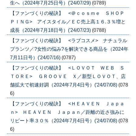
生へ（2024年7月25日号）('24/07/29)
(0789)
【ファンづくりの秘訣】 <＠ｃｏｓｍｅ ＳＨＯＰ
ＰＩＮＧ> アイスタイル／ＥＣ売上高１６.３％増と
成長（2024年7月18日号）('24/07/23)
(0788)
【ファンづくりの秘訣】 <ラブコスメ> ナチュラル
プランツ／?女性の悩み?を解決できる商品を（2024年
7月11日号）('24/07/16)
(0787)
【ファンづくりの秘訣】 <ＬＯＶＯＴ ＷＥＢ Ｓ
ＴＯＲＥ> ＧＲＯＯＶＥ Ｘ／新型ＬＯＶＯＴ、店
舗拡大で初速好調（2024年7月4日号）('24/07/08)
(078
6)
【ファンづくりの秘訣】 <ＨＥＡＶＥＮ Ｊａｐａ
ｎ> ＨＥＡＶＥＮ Ｊａｐａｎ／距離の近さ強みに
リピート率３０％（2024年7月4日号）('24/07/08)
(078
6)