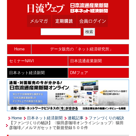
Home
データ販売の「ネット経済研究所」
セミナーNAVI
日本流通産業新聞
日本ネット経済新聞
DMフェア
Home
日本ネット経済新聞
連載記事
ファンづくりの秘訣
【ファンづくりの秘訣】〈猿田彦珈琲オンラインショップ〉猿田
彦珈琲／メルマガセットで新規登録５００件