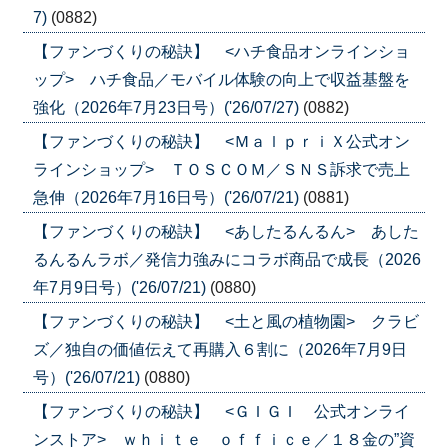
7)
(0882)
【ファンづくりの秘訣】 <ハチ食品オンラインショ
ップ> ハチ食品／モバイル体験の向上で収益基盤を
強化（2026年7月23日号）('26/07/27)
(0882)
【ファンづくりの秘訣】 <ＭａｌｐｒｉＸ公式オン
ラインショップ> ＴＯＳＣＯＭ／ＳＮＳ訴求で売上
急伸（2026年7月16日号）('26/07/21)
(0881)
【ファンづくりの秘訣】 <あしたるんるん> あした
るんるんラボ／発信力強みにコラボ商品で成長（2026
年7月9日号）('26/07/21)
(0880)
【ファンづくりの秘訣】 <土と風の植物園> クラビ
ズ／独自の価値伝えて再購入６割に（2026年7月9日
号）('26/07/21)
(0880)
【ファンづくりの秘訣】 <ＧＩＧＩ 公式オンライ
ンストア> ｗｈｉｔｅ ｏｆｆｉｃｅ／１８金の”資