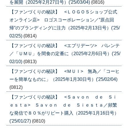
を展開（2025年2月27日号）('25/03/04)
(0816)
【ファンづくりの秘訣】 <ＬＯＧＯＳショップ公式
オンライン店> ロゴスコーポレーション／”原点回
帰”のブランディングに注力（2025年2月13日号）('25/
02/25)
(0814)
【ファンづくりの秘訣】 <エブリデーツ> パレンテ
／「ＵＭＵ」を間食の定番に（2025年2月6日号）('25/
02/10)
(0813)
【ファンづくりの秘訣】 <ＭＵＩ> 無為／「コーヒ
ーを簡単なものに」（2025年1月30日号）('25/02/04)
(0812)
【ファンづくりの秘訣】 <Ｓａｖｏｎ ｄｅ Ｓｉ
ｅｓｔａ> Ｓａｖｏｎ ｄｅ Ｓｉｅｓｔａ／頻繁
な発信で８０％がリピート購入（2025年1月16日号）
('25/01/27)
(0810)