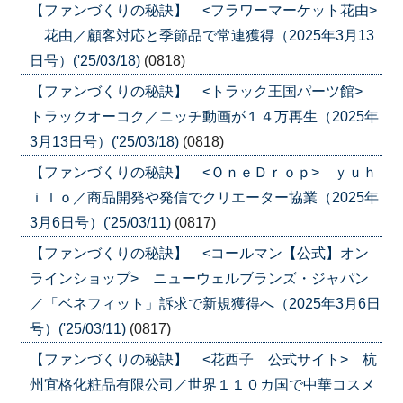
【ファンづくりの秘訣】 <フラワーマーケット花由>
花由／顧客対応と季節品で常連獲得（2025年3月13
日号）('25/03/18)
(0818)
【ファンづくりの秘訣】 <トラック王国パーツ館>
トラックオーコク／ニッチ動画が１４万再生（2025年
3月13日号）('25/03/18)
(0818)
【ファンづくりの秘訣】 <ＯｎｅＤｒｏｐ> ｙｕｈ
ｉｌｏ／商品開発や発信でクリエーター協業（2025年
3月6日号）('25/03/11)
(0817)
【ファンづくりの秘訣】 <コールマン【公式】オン
ラインショップ> ニューウェルブランズ・ジャパン
／「ベネフィット」訴求で新規獲得へ（2025年3月6日
号）('25/03/11)
(0817)
【ファンづくりの秘訣】 <花西子 公式サイト> 杭
州宜格化粧品有限公司／世界１１０カ国で中華コスメ