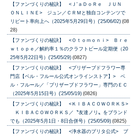
【ファンづくりの秘訣】 <Ｊ’ａＤｏＲｅ ＪＵＮ
ＯＮＬＩＮＥ> ジュン／ＣＲＭと独自コンテンツで
リピート率向上へ（2025年5月29日号）('25/06/02)
(08
28)
【ファンづくりの秘訣】 <Ｏｔｏｍｏｎｉ> Ｂｒｅ
ｗｔｏｐｅ／解約率１％のクラフトビール定期便（20
25年5月22日号）('25/05/29)
(0827)
【ファンづくりの秘訣】 <プリザーブドフラワー専
門店【ベル・フルール公式オンラインストア】> ベ
ル・フルール／「プリザーブドフラワー」専門のＥＣ
（2025年5月15日号）('25/05/19)
(0826)
【ファンづくりの秘訣】 <ＫＩＢＡＣＯＷＯＲＫＳ>
ＫＩＢＡＣＯＷＯＲＫＳ／〝友達ノリ〟をブランド
でも（2025年5月1日・8日合併号）('25/05/09)
(0825)
【ファンづくりの秘訣】 <浄水器のブリタ公式> ブ