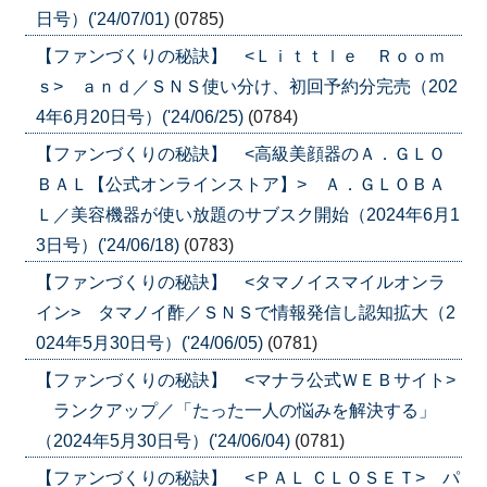
日号）('24/07/01)
(0785)
【ファンづくりの秘訣】 <Ｌｉｔｔｌｅ Ｒｏｏｍ
ｓ> ａｎｄ／ＳＮＳ使い分け、初回予約分完売（202
4年6月20日号）('24/06/25)
(0784)
【ファンづくりの秘訣】 <高級美顔器のＡ．ＧＬＯ
ＢＡＬ【公式オンラインストア】> Ａ．ＧＬＯＢＡ
Ｌ／美容機器が使い放題のサブスク開始（2024年6月1
3日号）('24/06/18)
(0783)
【ファンづくりの秘訣】 <タマノイスマイルオンラ
イン> タマノイ酢／ＳＮＳで情報発信し認知拡大（2
024年5月30日号）('24/06/05)
(0781)
【ファンづくりの秘訣】 <マナラ公式ＷＥＢサイト>
ランクアップ／「たった一人の悩みを解決する」
（2024年5月30日号）('24/06/04)
(0781)
【ファンづくりの秘訣】 <ＰＡＬ ＣＬＯＳＥＴ> パ