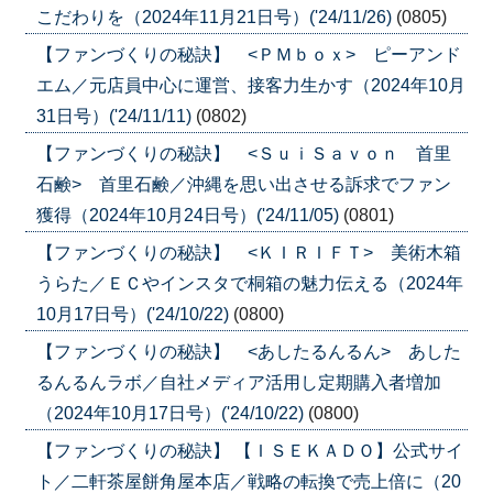
こだわりを（2024年11月21日号）('24/11/26)
(0805)
【ファンづくりの秘訣】 <ＰＭｂｏｘ> ピーアンド
エム／元店員中心に運営、接客力生かす（2024年10月
31日号）('24/11/11)
(0802)
【ファンづくりの秘訣】 <ＳｕｉＳａｖｏｎ 首里
石鹸> 首里石鹸／沖縄を思い出させる訴求でファン
獲得（2024年10月24日号）('24/11/05)
(0801)
【ファンづくりの秘訣】 <ＫＩＲＩＦＴ> 美術木箱
うらた／ＥＣやインスタで桐箱の魅力伝える（2024年
10月17日号）('24/10/22)
(0800)
【ファンづくりの秘訣】 <あしたるんるん> あした
るんるんラボ／自社メディア活用し定期購入者増加
（2024年10月17日号）('24/10/22)
(0800)
【ファンづくりの秘訣】 【ＩＳＥＫＡＤＯ】公式サイ
ト／二軒茶屋餅角屋本店／戦略の転換で売上倍に（20