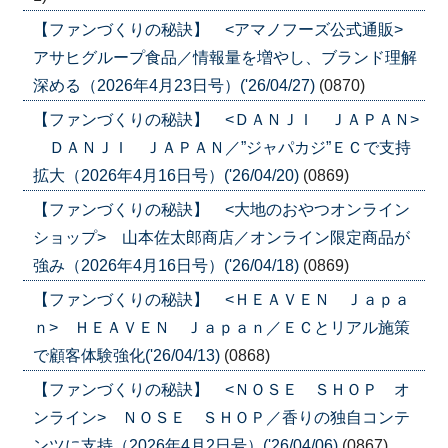
【ファンづくりの秘訣】 <アマノフーズ公式通販>
アサヒグループ食品／情報量を増やし、ブランド理解
深める（2026年4月23日号）('26/04/27)
(0870)
【ファンづくりの秘訣】 <ＤＡＮＪＩ ＪＡＰＡＮ>
ＤＡＮＪＩ ＪＡＰＡＮ／”ジャパカジ”ＥＣで支持
拡大（2026年4月16日号）('26/04/20)
(0869)
【ファンづくりの秘訣】 <大地のおやつオンライン
ショップ> 山本佐太郎商店／オンライン限定商品が
強み（2026年4月16日号）('26/04/18)
(0869)
【ファンづくりの秘訣】 <ＨＥＡＶＥＮ Ｊａｐａ
ｎ> ＨＥＡＶＥＮ Ｊａｐａｎ／ＥＣとリアル施策
で顧客体験強化('26/04/13)
(0868)
【ファンづくりの秘訣】 <ＮＯＳＥ ＳＨＯＰ オ
ンライン> ＮＯＳＥ ＳＨＯＰ／香りの独自コンテ
ンツに支持（2026年4月2日号）('26/04/06)
(0867)