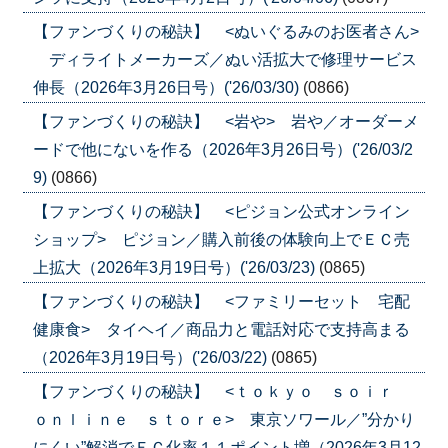
【ファンづくりの秘訣】 <ぬいぐるみのお医者さん>
ディライトメーカーズ／ぬい活拡大で修理サービス
伸長（2026年3月26日号）('26/03/30)
(0866)
【ファンづくりの秘訣】 <岩や> 岩や／オーダーメ
ードで他にないを作る（2026年3月26日号）('26/03/2
9)
(0866)
【ファンづくりの秘訣】 <ピジョン公式オンライン
ショップ> ピジョン／購入前後の体験向上でＥＣ売
上拡大（2026年3月19日号）('26/03/23)
(0865)
【ファンづくりの秘訣】 <ファミリーセット 宅配
健康食> タイヘイ／商品力と電話対応で支持高まる
（2026年3月19日号）('26/03/22)
(0865)
【ファンづくりの秘訣】 <ｔｏｋｙｏ ｓｏｉｒ
ｏｎｌｉｎｅ ｓｔｏｒｅ> 東京ソワール／”分かり
にくい”解消でＥＣ化率１１ポイント増（2026年3月12