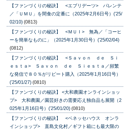
【ファンづくりの秘訣】 <エブリデーツ> パレンテ
／「ＵＭＵ」を間食の定番に（2025年2月6日号）('25/
02/10)
(0813)
【ファンづくりの秘訣】 <ＭＵＩ> 無為／「コーヒ
ーを簡単なものに」（2025年1月30日号）('25/02/04)
(0812)
【ファンづくりの秘訣】 <Ｓａｖｏｎ ｄｅ Ｓｉ
ｅｓｔａ> Ｓａｖｏｎ ｄｅ Ｓｉｅｓｔａ／頻繁
な発信で８０％がリピート購入（2025年1月16日号）
('25/01/27)
(0810)
【ファンづくりの秘訣】 <大和農園オンラインショッ
プ> 大和農園／園芸好きの需要応え独自品も展開（2
025年1月16日号）('25/01/20)
(0810)
【ファンづくりの秘訣】 <ベネッセハウス オンラ
インショップ> 直島文化村／ギフト箱にも最大限の