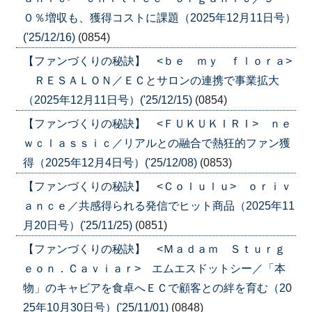
０％増収も、獲得コストに課題（2025年12月11日号）
('25/12/16)
(0854)
【ファンづくりの秘訣】 <ｂｅ ｍｙ ｆｌｏｒａ>
ＲＥＳＡＬＯＮ／ＥＣとサロンの連携で事業拡大
（2025年12月11日号）('25/12/15)
(0854)
【ファンづくりの秘訣】 <ＦＵＫＵＫＩＲＩ> ｎｅ
ｗｃｌａｓｓｉｃ／リアルとの融合で熱狂的ファン獲
得（2025年12月4日号）('25/12/08)
(0853)
【ファンづくりの秘訣】 <Ｃｏｌｕｌｕ> ｏｒｉｖ
ａｎｃｅ／共感得られる発信でヒット商品（2025年11
月20日号）('25/11/25)
(0851)
【ファンづくりの秘訣】 <Ｍａｄａｍ Ｓｔｕｒｇ
ｅｏｎ．Ｃａｖｉａｒ> エムエスドットシー／「本
物」のキャビアを食卓へＥＣで顧客との絆を育む（20
25年10月30日号）('25/11/01)
(0848)