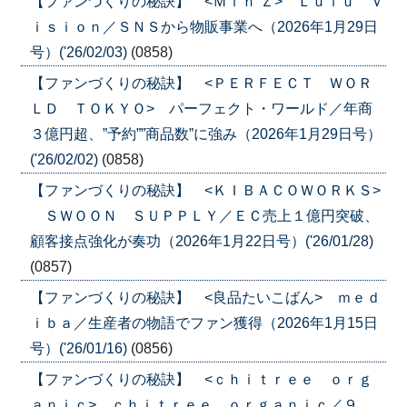
【ファンづくりの秘訣】 <Ｍｉｎ’Ｚ> Ｌｕｌｕ Ｖ
ｉｓｉｏｎ／ＳＮＳから物販事業へ（2026年1月29日
号）('26/02/03)
(0858)
【ファンづくりの秘訣】 <ＰＥＲＦＥＣＴ ＷＯＲ
ＬＤ ＴＯＫＹＯ> パーフェクト・ワールド／年商
３億円超、”予約””商品数”に強み（2026年1月29日号）
('26/02/02)
(0858)
【ファンづくりの秘訣】 <ＫＩＢＡＣＯＷＯＲＫＳ>
ＳＷＯＯＮ ＳＵＰＰＬＹ／ＥＣ売上１億円突破、
顧客接点強化が奏功（2026年1月22日号）('26/01/28)
(0857)
【ファンづくりの秘訣】 <良品たいこばん> ｍｅｄ
ｉｂａ／生産者の物語でファン獲得（2026年1月15日
号）('26/01/16)
(0856)
【ファンづくりの秘訣】 <ｃｈｉｔｒｅｅ ｏｒｇ
ａｎｉｃ> ｃｈｉｔｒｅｅ ｏｒｇａｎｉｃ／９