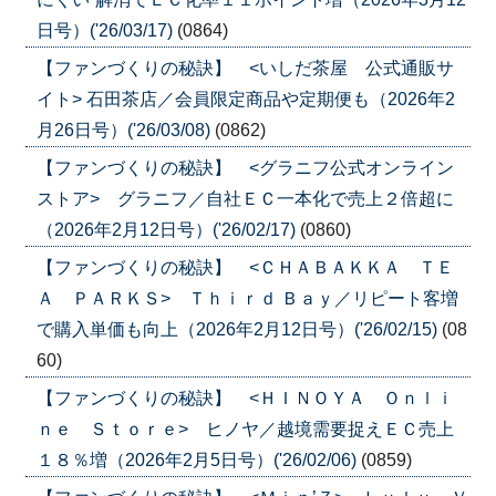
日号）('26/03/17)
(0864)
【ファンづくりの秘訣】 <いしだ茶屋 公式通販サ
イト> 石田茶店／会員限定商品や定期便も（2026年2
月26日号）('26/03/08)
(0862)
【ファンづくりの秘訣】 <グラニフ公式オンライン
ストア> グラニフ／自社ＥＣ一本化で売上２倍超に
（2026年2月12日号）('26/02/17)
(0860)
【ファンづくりの秘訣】 <ＣＨＡＢＡＫＫＡ ＴＥ
Ａ ＰＡＲＫＳ> Ｔｈｉｒｄ Ｂａｙ／リピート客増
で購入単価も向上（2026年2月12日号）('26/02/15)
(08
60)
【ファンづくりの秘訣】 <ＨＩＮＯＹＡ Ｏｎｌｉ
ｎｅ Ｓｔｏｒｅ> ヒノヤ／越境需要捉えＥＣ売上
１８％増（2026年2月5日号）('26/02/06)
(0859)