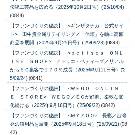
伝統工芸品を広める（2025年10月2日号）('25/10/04)
(0844)
【ファンづくりの秘訣】 <ギンザタナカ 公式サイ
ト> 田中貴金属リテイリング／「信頼」を軸に高額
商品を展開（2025年9月25日号）('25/09/28)
(0843)
【ファンづくりの秘訣】 <ｂｅｔｉｓｅｓ ＯＮＬ
ＩＮＥ ＳＨＯＰ> アトリエ・ベティーズ／リアル
からＥＣ集客で１７０％成長（2025年9月11日号）('2
5/09/24)
(0841)
【ファンづくりの秘訣】 <ＷＥＧＯ ＯＮＬＩＮ
Ｅ ＳＴＯＲＥ> ＷＥＧＯ／ＥＣが好調、柔軟な変
化続ける（2025年9月18日号）('25/09/22)
(0842)
【ファンづくりの秘訣】 <ＭＹＺＯＯ> 長彩／台湾
発の猫用品を展開（2025年9月18日号）('25/09/21)
(08
42)