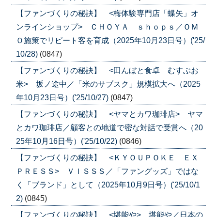
【ファンづくりの秘訣】 <梅体験専門店「蝶矢」オ
ンラインショップ> ＣＨＯＹＡ ｓｈｏｐｓ／ＯＭ
Ｏ施策でリピート客を育成（2025年10月23日号）('25/
10/28)
(0847)
【ファンづくりの秘訣】 <田んぼと食卓 むすぶお
米> 坂ノ途中／「米のサブスク」規模拡大へ（2025
年10月23日号）('25/10/27)
(0847)
【ファンづくりの秘訣】 <ヤマとカワ珈琲店> ヤマ
とカワ珈琲店／顧客との地道で密な対話で受賞へ（20
25年10月16日号）('25/10/22)
(0846)
【ファンづくりの秘訣】 <ＫＹＯＵＰＯＫＥ ＥＸ
ＰＲＥＳＳ> ＶＩＳＳＳ／「ファングッズ」ではな
く「ブランド」として（2025年10月9日号）('25/10/1
2)
(0845)
【ファンづくりの秘訣】 <堪能や> 堪能や／日本の