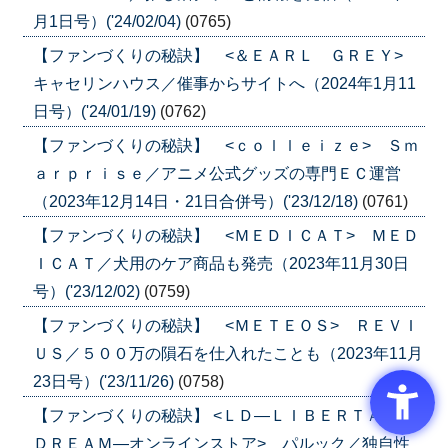
月1日号）('24/02/04)
(0765)
【ファンづくりの秘訣】 <＆ＥＡＲＬ ＧＲＥＹ>
キャセリンハウス／催事からサイトへ（2024年1月11
日号）('24/01/19)
(0762)
【ファンづくりの秘訣】 <ｃｏｌｌｅｉｚｅ> Ｓｍ
ａｒｐｒｉｓｅ／アニメ公式グッズの専門ＥＣ運営
（2023年12月14日・21日合併号）('23/12/18)
(0761)
【ファンづくりの秘訣】 <ＭＥＤＩＣＡＴ> ＭＥＤ
ＩＣＡＴ／犬用のケア商品も発売（2023年11月30日
号）('23/12/02)
(0759)
【ファンづくりの秘訣】 <ＭＥＴＥＯＳ> ＲＥＶＩ
ＵＳ／５００万の隕石を仕入れたことも（2023年11月
23日号）('23/11/26)
(0758)
【ファンづくりの秘訣】 <ＬＤ―ＬＩＢＥＲＴＡＳ
ＤＲＥＡＭ―オンラインストア> パルック／独自性