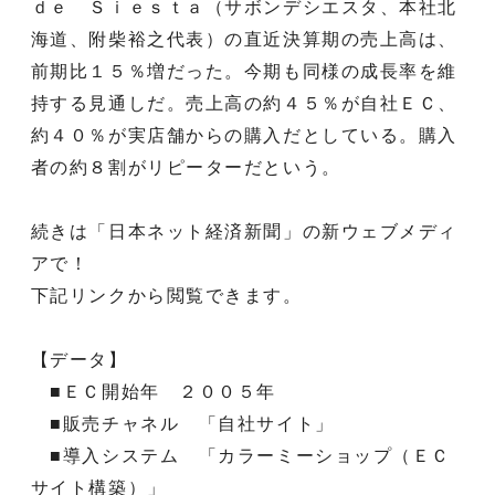
ｄｅ Ｓｉｅｓｔａ（サボンデシエスタ、本社北
海道、附柴裕之代表）の直近決算期の売上高は、
前期比１５％増だった。今期も同様の成長率を維
持する見通しだ。売上高の約４５％が自社ＥＣ、
約４０％が実店舗からの購入だとしている。購入
者の約８割がリピーターだという。
続きは「日本ネット経済新聞」の新ウェブメディ
アで！
下記リンクから閲覧できます。
【データ】
■ＥＣ開始年 ２００５年
■販売チャネル 「自社サイト」
■導入システム 「カラーミーショップ（ＥＣ
サイト構築）」