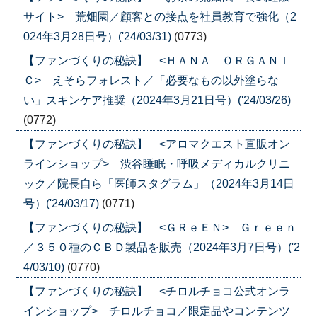
サイト> 荒畑園／顧客との接点を社員教育で強化（2
024年3月28日号）('24/03/31)
(0773)
【ファンづくりの秘訣】 <ＨＡＮＡ ＯＲＧＡＮＩ
Ｃ> えそらフォレスト／「必要なもの以外塗らな
い」スキンケア推奨（2024年3月21日号）('24/03/26)
(0772)
【ファンづくりの秘訣】 <アロマクエスト直販オン
ラインショップ> 渋谷睡眠・呼吸メディカルクリニ
ック／院長自ら「医師スタグラム」（2024年3月14日
号）('24/03/17)
(0771)
【ファンづくりの秘訣】 <ＧＲｅＥＮ> Ｇｒｅｅｎ
／３５０種のＣＢＤ製品を販売（2024年3月7日号）('2
4/03/10)
(0770)
【ファンづくりの秘訣】 <チロルチョコ公式オンラ
インショップ> チロルチョコ／限定品やコンテンツ