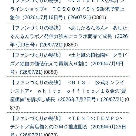
【ファンづくりの秘訣】 <ＭａｌｐｒｉＸ公式オン
ラインショップ> ＴＯＳＣＯＭ／ＳＮＳ訴求で売上
急伸（2026年7月16日号）('26/07/21)
(0881)
【ファンづくりの秘訣】 <あしたるんるん> あした
るんるんラボ／発信力強みにコラボ商品で成長（2026
年7月9日号）('26/07/21)
(0880)
【ファンづくりの秘訣】 <土と風の植物園> クラビ
ズ／独自の価値伝えて再購入６割に（2026年7月9日
号）('26/07/21)
(0880)
【ファンづくりの秘訣】 <ＧＩＧＩ 公式オンライ
ンストア> ｗｈｉｔｅ ｏｆｆｉｃｅ／１８金の”資
産価値”を訴求し成長（2026年7月2日号）('26/07/21)
(0
879)
【ファンづくりの秘訣】 <ＴＥＮＴのＴＥＭＰＯ>
テント／実店舗とのＯＭＯ推進図る（2026年6月25日
号）('26/07/21)
(0878)