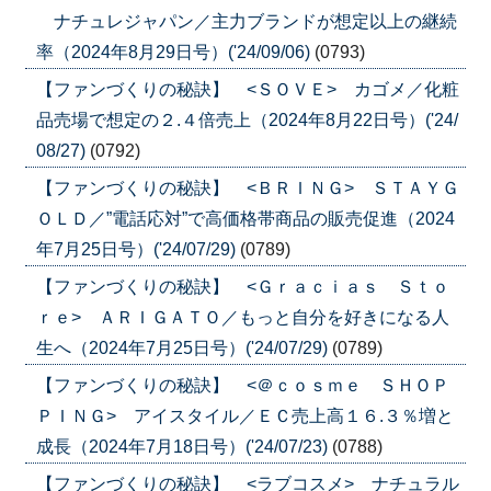
ナチュレジャパン／主力ブランドが想定以上の継続
率（2024年8月29日号）('24/09/06)
(0793)
【ファンづくりの秘訣】 <ＳＯＶＥ> カゴメ／化粧
品売場で想定の２.４倍売上（2024年8月22日号）('24/
08/27)
(0792)
【ファンづくりの秘訣】 <ＢＲＩＮＧ> ＳＴＡＹＧ
ＯＬＤ／”電話応対”で高価格帯商品の販売促進（2024
年7月25日号）('24/07/29)
(0789)
【ファンづくりの秘訣】 <Ｇｒａｃｉａｓ Ｓｔｏ
ｒｅ> ＡＲＩＧＡＴＯ／もっと自分を好きになる人
生へ（2024年7月25日号）('24/07/29)
(0789)
【ファンづくりの秘訣】 <＠ｃｏｓｍｅ ＳＨＯＰ
ＰＩＮＧ> アイスタイル／ＥＣ売上高１６.３％増と
成長（2024年7月18日号）('24/07/23)
(0788)
【ファンづくりの秘訣】 <ラブコスメ> ナチュラル