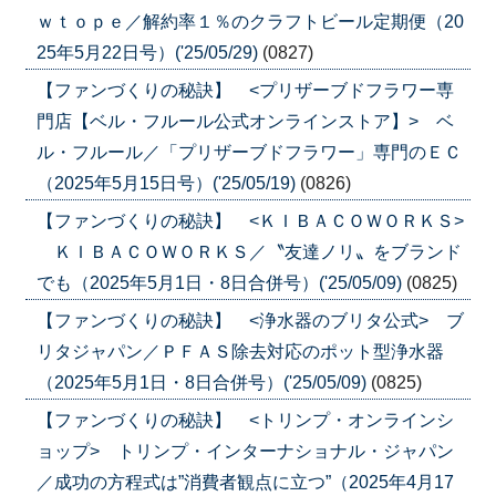
ｗｔｏｐｅ／解約率１％のクラフトビール定期便（20
25年5月22日号）('25/05/29)
(0827)
【ファンづくりの秘訣】 <プリザーブドフラワー専
門店【ベル・フルール公式オンラインストア】> ベ
ル・フルール／「プリザーブドフラワー」専門のＥＣ
（2025年5月15日号）('25/05/19)
(0826)
【ファンづくりの秘訣】 <ＫＩＢＡＣＯＷＯＲＫＳ>
ＫＩＢＡＣＯＷＯＲＫＳ／〝友達ノリ〟をブランド
でも（2025年5月1日・8日合併号）('25/05/09)
(0825)
【ファンづくりの秘訣】 <浄水器のブリタ公式> ブ
リタジャパン／ＰＦＡＳ除去対応のポット型浄水器
（2025年5月1日・8日合併号）('25/05/09)
(0825)
【ファンづくりの秘訣】 <トリンプ・オンラインシ
ョップ> トリンプ・インターナショナル・ジャパン
／成功の方程式は”消費者観点に立つ”（2025年4月17