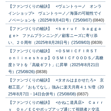
【ファンづくりの秘訣】 <ヴェントゥーノ オンラ
インショップ> ヴェントゥーノ／海藻の可能性でイ
ノベーションを（2025年9月4日号）('25/09/07)
(0840)
【ファンづくりの秘訣】 <ｂｅｒｕｆ ｂａｇｇａ
ｇｅ> ファムプランニング／顧客ニーズに寄り添
い、２０周年（2025年8月28日号）('25/09/03)
(0839)
【ファンづくりの秘訣】 <ＯＳＭＩＣＦＩＲＳＴ
ｏｎｌｉｎｅｓｈｏｐ】ＯＳＭＩＣＦＯＯＤＳ／高糖
度トマトを「高級ギフト」に昇華（2025年8月21日
号）('25/08/26)
(0838)
【ファンづくりの秘訣】 <タオルはまかせたろ> 京
都工芸／「おもてなし」強みに楽天月商４１％増（20
25年8月7日・14日合併号）('25/08/08)
(0837)
【ファンづくりの秘訣】 <かねこ道具店> Ｃａｒｒ
ｙ Ｏｎ／ＥＣやポップアップ通じて視聴者と交流