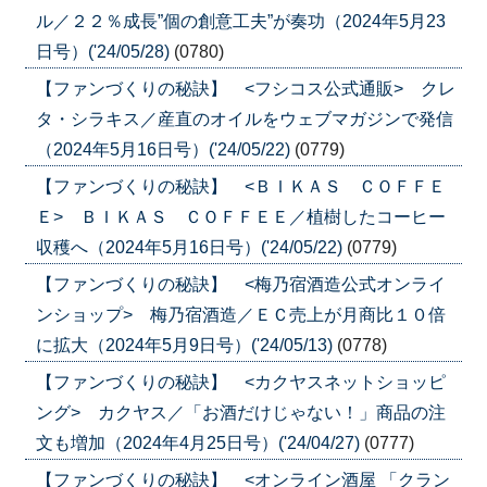
ル／２２％成長”個の創意工夫”が奏功（2024年5月23
日号）('24/05/28)
(0780)
【ファンづくりの秘訣】 <フシコス公式通販> クレ
タ・シラキス／産直のオイルをウェブマガジンで発信
（2024年5月16日号）('24/05/22)
(0779)
【ファンづくりの秘訣】 <ＢＩＫＡＳ ＣＯＦＦＥ
Ｅ> ＢＩＫＡＳ ＣＯＦＦＥＥ／植樹したコーヒー
収穫へ（2024年5月16日号）('24/05/22)
(0779)
【ファンづくりの秘訣】 <梅乃宿酒造公式オンライ
ンショップ> 梅乃宿酒造／ＥＣ売上が月商比１０倍
に拡大（2024年5月9日号）('24/05/13)
(0778)
【ファンづくりの秘訣】 <カクヤスネットショッピ
ング> カクヤス／「お酒だけじゃない！」商品の注
文も増加（2024年4月25日号）('24/04/27)
(0777)
【ファンづくりの秘訣】 <オンライン酒屋 「クラン