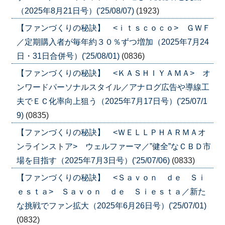
（2025年8月21日号）('25/08/07)
(1923)
【ファンづくりの秘訣】 <ｉｔｓｃｏｃｏ> ＧＷＦ
／定期購入者が毎年約３０％ずつ増加（2025年7月24
日・31日合併号）('25/08/01)
(0836)
【ファンづくりの秘訣】 <ＫＡＳＨＩＹＡＭＡ> オ
ンワードパーソナルスタイル／アナログ広告や導線工
夫でＥＣ化率向上狙う（2025年7月17日号）('25/07/1
9)
(0835)
【ファンづくりの秘訣】 <ＷＥＬＬＰＨＡＲＭＡオ
ンラインストア> ウェルファーマ／”健全”なＣＢＤ市
場を目指す（2025年7月3日号）('25/07/06)
(0833)
【ファンづくりの秘訣】 <Ｓａｖｏｎ ｄｅ Ｓｉ
ｅｓｔａ> Ｓａｖｏｎ ｄｅ Ｓｉｅｓｔａ／新た
な挑戦でファン拡大（2025年6月26日号）('25/07/01)
(0832)