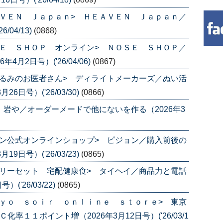
ＶＥＮ Ｊａｐａｎ> ＨＥＡＶＥＮ Ｊａｐａｎ／
04/13)
(0868)
Ｅ ＳＨＯＰ オンライン> ＮＯＳＥ ＳＨＯＰ／
月2日号）('26/04/06)
(0867)
るみのお医者さん> ディライトメーカーズ／ぬい活
日号）('26/03/30)
(0866)
 岩や／オーダーメードで他にないを作る（2026年3
ン公式オンラインショップ> ピジョン／購入前後の
日号）('26/03/23)
(0865)
リーセット 宅配健康食> タイヘイ／商品力と電話
('26/03/22)
(0865)
ｙｏ ｓｏｉｒ ｏｎｌｉｎｅ ｓｔｏｒｅ> 東京
率１１ポイント増（2026年3月12日号）('26/03/1