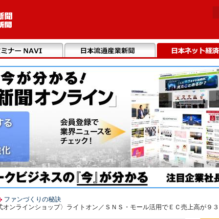
ファンづくりの秘訣
式オンラインショップ〉ライトオン／ＳＮＳ・モール活用でＥＣ売上高が９３