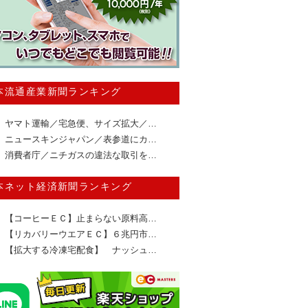
本流通産業新聞ランキング
ヤマト運輸／宅急便、サイズ拡大／…
ニュースキンジャパン／表参道にカ…
消費者庁／ニチガスの違法な取引を…
本ネット経済新聞ランキング
【コーヒーＥＣ】止まらない原料高…
【リカバリーウエアＥＣ】６兆円市…
【拡大する冷凍宅配食】 ナッシュ…