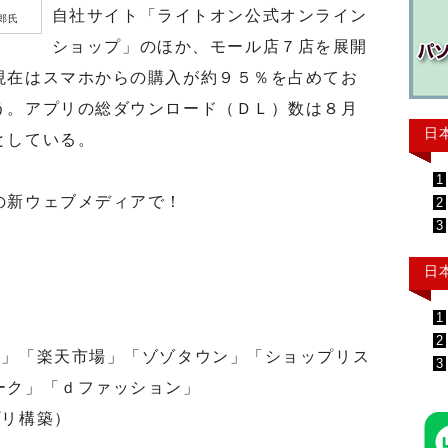
自社サイト「ライトオン公式オンライン
郎氏
ショップ」のほか、モール店７店を展開
現在はスマホからの購入が約９５％を占めてお
う。アプリの総ダウンロード（ＤＬ）数は８月
日
としている。
1
の新ウェブメディアで！
2
3
日
1
2
」「楽天市場」「ゾゾタウン」「ショップリス
3
ーク」「ｄファッション」
リ構築）