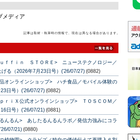
ブメディア
記事は取材・執筆時の情報で、現在は異なる場合があります。
ｕｆｆｉｎ ＳＴＯＲＥ> ニューステクノロジー／
026年7月23日号）('26/07/27)
(0882)
品オンラインショップ> ハチ食品／モバイル体験の
号）('26/07/27)
(0882)
ｐｒｉＸ公式オンラインショップ> ＴＯＳＣＯＭ／
号）('26/07/21)
(0881)
るんるん> あしたるんるんラボ／発信力強みにコラ
/07/21)
(0880)
の植物園> クラビズ／独自の価値伝えて再購入６割