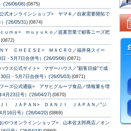
6/06/08)
(0875)
公式オンラインショップ> ヤマキ／自家需要開拓で
26/05/31)
(0874)
ｃｕｍａ> ｍｕｙｕｋｏ／提案営業で顧客ニーズ把
)
(0872)
ＮＹ ＣＨＥＥＳＥ> ＭＡＣＲＯ／福井発スイー
・5月7日合併号）('26/05/06)
(0871)
ハウス公式サイト> マザーハウス／”顧客目線”で成
日・5月7日合併号）('26/05/03)
(0871)
フーズ公式通販> アサヒグループ食品／情報量を増
3日号）('26/04/27)
(0870)
ＪＩ ＪＡＰＡＮ> ＤＡＮＪＩ ＪＡＰＡＮ／”ジ
6日号）('26/04/20)
(0869)
おやつオンラインショップ> 山本佐太郎商店／オン
号）('26/04/18)
(0869)