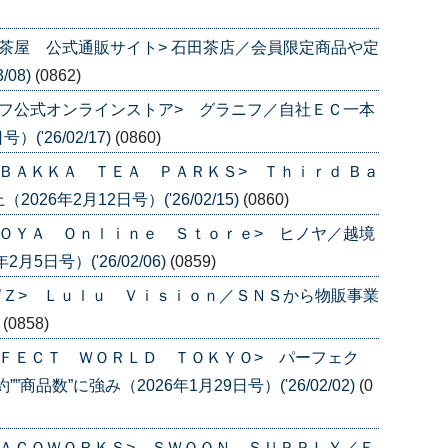
茶屋 公式通販サイト> 石田茶店／会員限定商品や定
/08)
(0862)
フ公式オンラインストア> グラニフ／自社ＥＣ一本
('26/02/17)
(0860)
ＢＡＫＫＡ ＴＥＡ ＰＡＲＫＳ> Ｔｈｉｒｄ Ｂａ
6年2月12日号）('26/02/15)
(0860)
ＯＹＡ Ｏｎｌｉｎｅ Ｓｔｏｒｅ> ヒノヤ／越境
5日号）('26/02/06)
(0859)
’Ｚ> Ｌｕｌｕ Ｖｉｓｉｏｎ／ＳＮＳから物販事業
)
(0858)
ＦＥＣＴ ＷＯＲＬＤ ＴＯＫＹＯ> パーフェク
品数”に強み（2026年1月29日号）('26/02/02)
(0
ＡＣＯＷＯＲＫＳ> ＳＷＯＯＮ ＳＵＰＰＬＹ／Ｅ