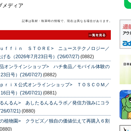
ブメディア
記事は取材・執筆時の情報で、現在は異なる場合があります。
ｕｆｆｉｎ ＳＴＯＲＥ> ニューステクノロジー／
026年7月23日号）('26/07/27)
(0882)
品オンラインショップ> ハチ食品／モバイル体験の
号）('26/07/27)
(0882)
ｐｒｉＸ公式オンラインショップ> ＴＯＳＣＯＭ／
号）('26/07/21)
(0881)
るんるん> あしたるんるんラボ／発信力強みにコラ
/07/21)
(0880)
の植物園> クラビズ／独自の価値伝えて再購入６割
(0880)