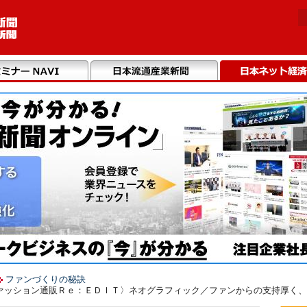
ファンづくりの秘訣
ッション通販Ｒｅ：ＥＤＩＴ〉ネオグラフィック／ファンからの支持厚く、右肩