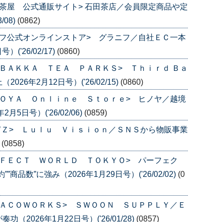
茶屋 公式通販サイト> 石田茶店／会員限定商品や定
/08)
(0862)
フ公式オンラインストア> グラニフ／自社ＥＣ一本
('26/02/17)
(0860)
ＢＡＫＫＡ ＴＥＡ ＰＡＲＫＳ> Ｔｈｉｒｄ Ｂａ
6年2月12日号）('26/02/15)
(0860)
ＯＹＡ Ｏｎｌｉｎｅ Ｓｔｏｒｅ> ヒノヤ／越境
5日号）('26/02/06)
(0859)
’Ｚ> Ｌｕｌｕ Ｖｉｓｉｏｎ／ＳＮＳから物販事業
)
(0858)
ＦＥＣＴ ＷＯＲＬＤ ＴＯＫＹＯ> パーフェク
品数”に強み（2026年1月29日号）('26/02/02)
(0
ＡＣＯＷＯＲＫＳ> ＳＷＯＯＮ ＳＵＰＰＬＹ／Ｅ
026年1月22日号）('26/01/28)
(0857)