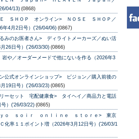
04/13)
(0868)
Ｅ ＳＨＯＰ オンライン> ＮＯＳＥ ＳＨＯＰ／
月2日号）('26/04/06)
(0867)
るみのお医者さん> ディライトメーカーズ／ぬい活
日号）('26/03/30)
(0866)
 岩や／オーダーメードで他にないを作る（2026年3
ン公式オンラインショップ> ピジョン／購入前後の
日号）('26/03/23)
(0865)
リーセット 宅配健康食> タイヘイ／商品力と電話
('26/03/22)
(0865)
ｙｏ ｓｏｉｒ ｏｎｌｉｎｅ ｓｔｏｒｅ> 東京
率１１ポイント増（2026年3月12日号）('26/03/1