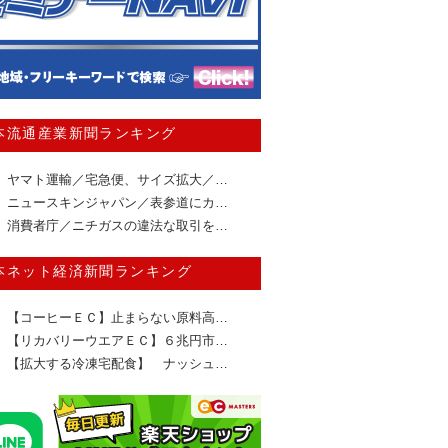
本流通産業新聞ランキング
ヤマト運輸／宅急便、サイズ拡大／…
ニュースキンジャパン／表参道にカ…
消費者庁／ニチガスの違法な取引を…
本ネット経済新聞ランキング
【コーヒーＥＣ】止まらない原料高…
【リカバリーウエアＥＣ】６兆円市…
【拡大する冷凍宅配食】 ナッシュ…