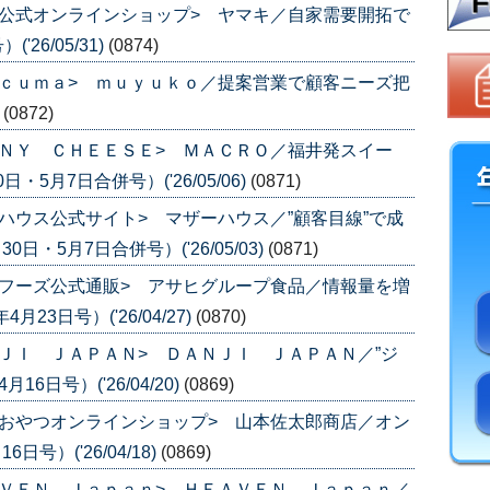
公式オンラインショップ> ヤマキ／自家需要開拓で
26/05/31)
(0874)
ｃｕｍａ> ｍｕｙｕｋｏ／提案営業で顧客ニーズ把
)
(0872)
ＮＹ ＣＨＥＥＳＥ> ＭＡＣＲＯ／福井発スイー
・5月7日合併号）('26/05/06)
(0871)
ハウス公式サイト> マザーハウス／”顧客目線”で成
日・5月7日合併号）('26/05/03)
(0871)
フーズ公式通販> アサヒグループ食品／情報量を増
3日号）('26/04/27)
(0870)
ＪＩ ＪＡＰＡＮ> ＤＡＮＪＩ ＪＡＰＡＮ／”ジ
6日号）('26/04/20)
(0869)
おやつオンラインショップ> 山本佐太郎商店／オン
号）('26/04/18)
(0869)
ＶＥＮ Ｊａｐａｎ> ＨＥＡＶＥＮ Ｊａｐａｎ／