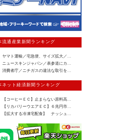
本流通産業新聞ランキング
ヤマト運輸／宅急便、サイズ拡大／…
ニュースキンジャパン／表参道にカ…
消費者庁／ニチガスの違法な取引を…
本ネット経済新聞ランキング
【コーヒーＥＣ】止まらない原料高…
【リカバリーウエアＥＣ】６兆円市…
【拡大する冷凍宅配食】 ナッシュ…