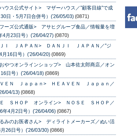
ハウス公式サイト> マザーハウス／”顧客目線”で成
日・5月7日合併号）('26/05/03)
(0871)
フーズ公式通販> アサヒグループ食品／情報量を増
3日号）('26/04/27)
(0870)
ＪＩ ＪＡＰＡＮ> ＤＡＮＪＩ ＪＡＰＡＮ／”ジ
6日号）('26/04/20)
(0869)
おやつオンラインショップ> 山本佐太郎商店／オン
号）('26/04/18)
(0869)
ＶＥＮ Ｊａｐａｎ> ＨＥＡＶＥＮ Ｊａｐａｎ／
04/13)
(0868)
Ｅ ＳＨＯＰ オンライン> ＮＯＳＥ ＳＨＯＰ／
月2日号）('26/04/06)
(0867)
るみのお医者さん> ディライトメーカーズ／ぬい活
日号）('26/03/30)
(0866)