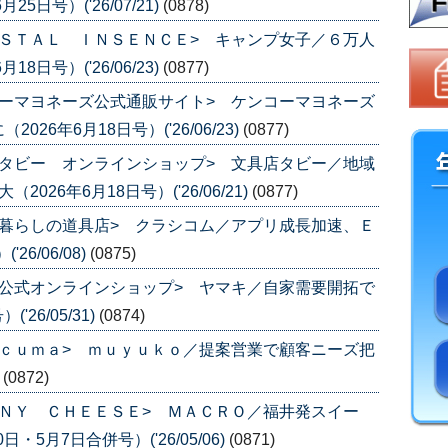
日号）('26/07/21)
(0878)
ＳＴＡＬ ＩＮＳＥＮＣＥ> キャンプ女子／６万人
日号）('26/06/23)
(0877)
ーマヨネーズ公式通販サイト> ケンコーマヨネーズ
6年6月18日号）('26/06/23)
(0877)
タビー オンラインショップ> 文具店タビー／地域
26年6月18日号）('26/06/21)
(0877)
暮らしの道具店> クラシコム／アプリ成長加速、Ｅ
6/06/08)
(0875)
公式オンラインショップ> ヤマキ／自家需要開拓で
26/05/31)
(0874)
ｃｕｍａ> ｍｕｙｕｋｏ／提案営業で顧客ニーズ把
)
(0872)
ＮＹ ＣＨＥＥＳＥ> ＭＡＣＲＯ／福井発スイー
・5月7日合併号）('26/05/06)
(0871)