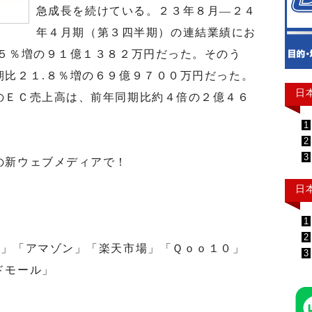
急成長を続けている。２３年８月―２４
年４月期（第３四半期）の連結業績にお
.５％増の９１億１３８２万円だった。そのう
期比２１.８％増の６９億９７００万円だった。
日
のＥＣ売上高は、前年同期比約４倍の２億４６
1
2
3
の新ウェブメディアで！
日
1
2
」「アマゾン」「楽天市場」「Ｑｏｏ１０」
3
ドモール」