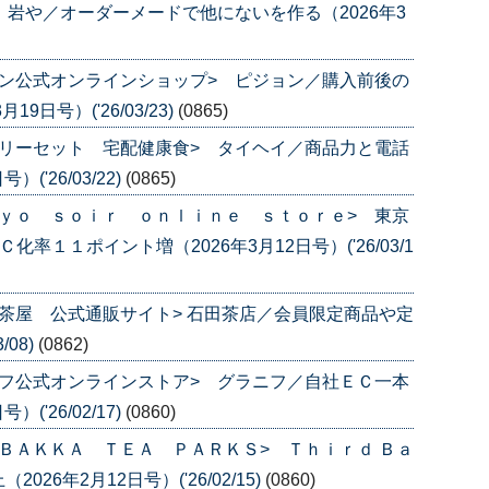
 岩や／オーダーメードで他にないを作る（2026年3
ン公式オンラインショップ> ピジョン／購入前後の
日号）('26/03/23)
(0865)
リーセット 宅配健康食> タイヘイ／商品力と電話
('26/03/22)
(0865)
ｙｏ ｓｏｉｒ ｏｎｌｉｎｅ ｓｔｏｒｅ> 東京
率１１ポイント増（2026年3月12日号）('26/03/1
茶屋 公式通販サイト> 石田茶店／会員限定商品や定
/08)
(0862)
フ公式オンラインストア> グラニフ／自社ＥＣ一本
('26/02/17)
(0860)
ＢＡＫＫＡ ＴＥＡ ＰＡＲＫＳ> Ｔｈｉｒｄ Ｂａ
6年2月12日号）('26/02/15)
(0860)