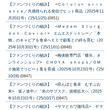
【ファンづくりの秘訣】 <Ｃｏｌｕｌｕ> ｏｒｉｖ
ａｎｃｅ／共感得られる発信でヒット商品（2025年11
月20日号）('25/11/25)
(0851)
【ファンづくりの秘訣】 <Ｍａｄａｍ Ｓｔｕｒｇ
ｅｏｎ．Ｃａｖｉａｒ> エムエスドットシー／「本
物」のキャビアを食卓へＥＣで顧客との絆を育む（20
25年10月30日号）('25/11/01)
(0848)
【ファンづくりの秘訣】 <梅体験専門店「蝶矢」オ
ンラインショップ> ＣＨＯＹＡ ｓｈｏｐｓ／ＯＭ
Ｏ施策でリピート客を育成（2025年10月23日号）('25/
10/28)
(0847)
【ファンづくりの秘訣】 <田んぼと食卓 むすぶお
米> 坂ノ途中／「米のサブスク」規模拡大へ（2025
年10月23日号）('25/10/27)
(0847)
【ファンづくりの秘訣】 <ヤマとカワ珈琲店> ヤマ