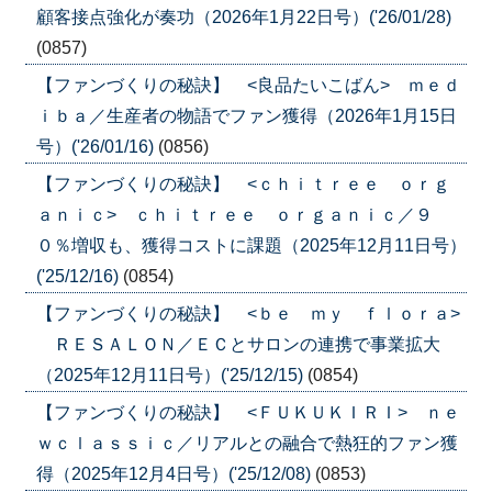
顧客接点強化が奏功（2026年1月22日号）('26/01/28)
(0857)
【ファンづくりの秘訣】 <良品たいこばん> ｍｅｄ
ｉｂａ／生産者の物語でファン獲得（2026年1月15日
号）('26/01/16)
(0856)
【ファンづくりの秘訣】 <ｃｈｉｔｒｅｅ ｏｒｇ
ａｎｉｃ> ｃｈｉｔｒｅｅ ｏｒｇａｎｉｃ／９
０％増収も、獲得コストに課題（2025年12月11日号）
('25/12/16)
(0854)
【ファンづくりの秘訣】 <ｂｅ ｍｙ ｆｌｏｒａ>
ＲＥＳＡＬＯＮ／ＥＣとサロンの連携で事業拡大
（2025年12月11日号）('25/12/15)
(0854)
【ファンづくりの秘訣】 <ＦＵＫＵＫＩＲＩ> ｎｅ
ｗｃｌａｓｓｉｃ／リアルとの融合で熱狂的ファン獲
得（2025年12月4日号）('25/12/08)
(0853)