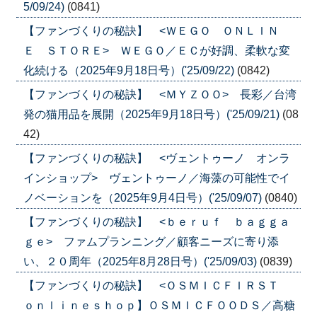
5/09/24)
(0841)
【ファンづくりの秘訣】 <ＷＥＧＯ ＯＮＬＩＮ
Ｅ ＳＴＯＲＥ> ＷＥＧＯ／ＥＣが好調、柔軟な変
化続ける（2025年9月18日号）('25/09/22)
(0842)
【ファンづくりの秘訣】 <ＭＹＺＯＯ> 長彩／台湾
発の猫用品を展開（2025年9月18日号）('25/09/21)
(08
42)
【ファンづくりの秘訣】 <ヴェントゥーノ オンラ
インショップ> ヴェントゥーノ／海藻の可能性でイ
ノベーションを（2025年9月4日号）('25/09/07)
(0840)
【ファンづくりの秘訣】 <ｂｅｒｕｆ ｂａｇｇａ
ｇｅ> ファムプランニング／顧客ニーズに寄り添
い、２０周年（2025年8月28日号）('25/09/03)
(0839)
【ファンづくりの秘訣】 <ＯＳＭＩＣＦＩＲＳＴ
ｏｎｌｉｎｅｓｈｏｐ】ＯＳＭＩＣＦＯＯＤＳ／高糖