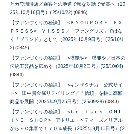
とカワ珈琲店／顧客との地道で密な対話で受賞へ（20
25年10月16日号）('25/10/22)
(0846)
【ファンづくりの秘訣】 <ＫＹＯＵＰＯＫＥ ＥＸ
ＰＲＥＳＳ> ＶＩＳＳＳ／「ファングッズ」ではな
く「ブランド」として（2025年10月9日号）('25/10/1
2)
(0845)
【ファンづくりの秘訣】 <堪能や> 堪能や／日本の
伝統工芸品を広める（2025年10月2日号）('25/10/04)
(0844)
【ファンづくりの秘訣】 <ギンザタナカ 公式サイ
ト> 田中貴金属リテイリング／「信頼」を軸に高額
商品を展開（2025年9月25日号）('25/09/28)
(0843)
【ファンづくりの秘訣】 <ｂｅｔｉｓｅｓ ＯＮＬ
ＩＮＥ ＳＨＯＰ> アトリエ・ベティーズ／リアル
からＥＣ集客で１７０％成長（2025年9月11日号）('2