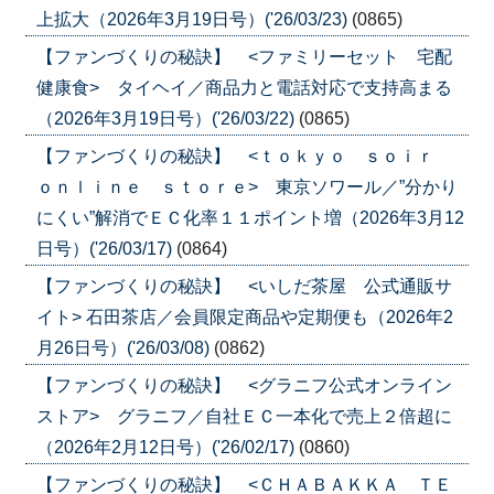
上拡大（2026年3月19日号）('26/03/23)
(0865)
【ファンづくりの秘訣】 <ファミリーセット 宅配
健康食> タイヘイ／商品力と電話対応で支持高まる
（2026年3月19日号）('26/03/22)
(0865)
【ファンづくりの秘訣】 <ｔｏｋｙｏ ｓｏｉｒ
ｏｎｌｉｎｅ ｓｔｏｒｅ> 東京ソワール／”分かり
にくい”解消でＥＣ化率１１ポイント増（2026年3月12
日号）('26/03/17)
(0864)
【ファンづくりの秘訣】 <いしだ茶屋 公式通販サ
イト> 石田茶店／会員限定商品や定期便も（2026年2
月26日号）('26/03/08)
(0862)
【ファンづくりの秘訣】 <グラニフ公式オンライン
ストア> グラニフ／自社ＥＣ一本化で売上２倍超に
（2026年2月12日号）('26/02/17)
(0860)
【ファンづくりの秘訣】 <ＣＨＡＢＡＫＫＡ ＴＥ