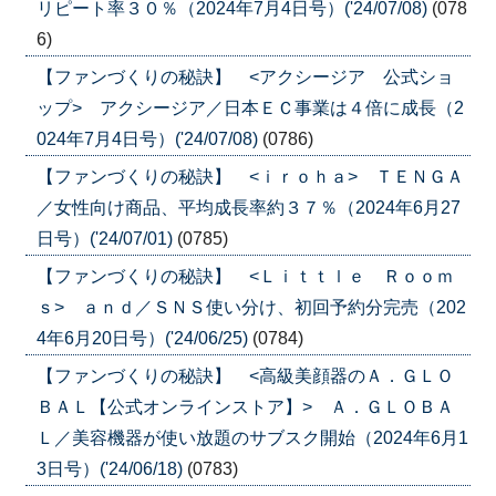
リピート率３０％（2024年7月4日号）('24/07/08)
(078
6)
【ファンづくりの秘訣】 <アクシージア 公式ショ
ップ> アクシージア／日本ＥＣ事業は４倍に成長（2
024年7月4日号）('24/07/08)
(0786)
【ファンづくりの秘訣】 <ｉｒｏｈａ> ＴＥＮＧＡ
／女性向け商品、平均成長率約３７％（2024年6月27
日号）('24/07/01)
(0785)
【ファンづくりの秘訣】 <Ｌｉｔｔｌｅ Ｒｏｏｍ
ｓ> ａｎｄ／ＳＮＳ使い分け、初回予約分完売（202
4年6月20日号）('24/06/25)
(0784)
【ファンづくりの秘訣】 <高級美顔器のＡ．ＧＬＯ
ＢＡＬ【公式オンラインストア】> Ａ．ＧＬＯＢＡ
Ｌ／美容機器が使い放題のサブスク開始（2024年6月1
3日号）('24/06/18)
(0783)