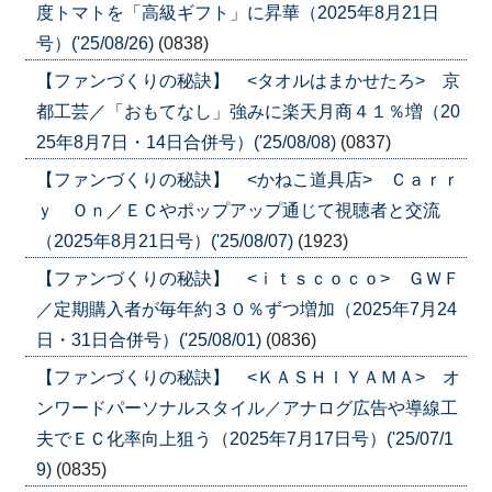
度トマトを「高級ギフト」に昇華（2025年8月21日
号）('25/08/26)
(0838)
【ファンづくりの秘訣】 <タオルはまかせたろ> 京
都工芸／「おもてなし」強みに楽天月商４１％増（20
25年8月7日・14日合併号）('25/08/08)
(0837)
【ファンづくりの秘訣】 <かねこ道具店> Ｃａｒｒ
ｙ Ｏｎ／ＥＣやポップアップ通じて視聴者と交流
（2025年8月21日号）('25/08/07)
(1923)
【ファンづくりの秘訣】 <ｉｔｓｃｏｃｏ> ＧＷＦ
／定期購入者が毎年約３０％ずつ増加（2025年7月24
日・31日合併号）('25/08/01)
(0836)
【ファンづくりの秘訣】 <ＫＡＳＨＩＹＡＭＡ> オ
ンワードパーソナルスタイル／アナログ広告や導線工
夫でＥＣ化率向上狙う（2025年7月17日号）('25/07/1
9)
(0835)