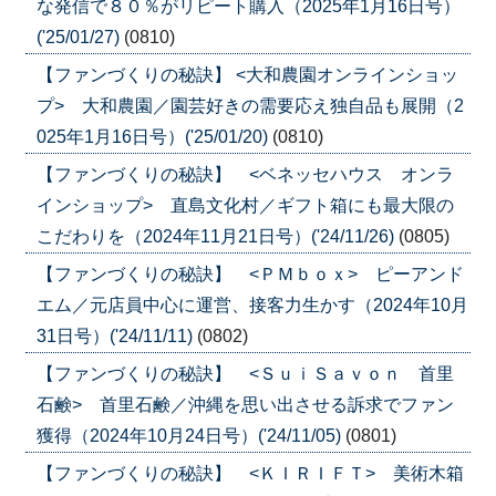
な発信で８０％がリピート購入（2025年1月16日号）
('25/01/27)
(0810)
【ファンづくりの秘訣】 <大和農園オンラインショッ
プ> 大和農園／園芸好きの需要応え独自品も展開（2
025年1月16日号）('25/01/20)
(0810)
【ファンづくりの秘訣】 <ベネッセハウス オンラ
インショップ> 直島文化村／ギフト箱にも最大限の
こだわりを（2024年11月21日号）('24/11/26)
(0805)
【ファンづくりの秘訣】 <ＰＭｂｏｘ> ピーアンド
エム／元店員中心に運営、接客力生かす（2024年10月
31日号）('24/11/11)
(0802)
【ファンづくりの秘訣】 <ＳｕｉＳａｖｏｎ 首里
石鹸> 首里石鹸／沖縄を思い出させる訴求でファン
獲得（2024年10月24日号）('24/11/05)
(0801)
【ファンづくりの秘訣】 <ＫＩＲＩＦＴ> 美術木箱