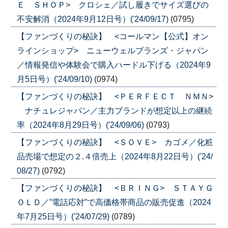
Ｅ ＳＨＯＰ> クロシェ／試し履きでサイズ選びの
不安解消（2024年9月12日号）('24/09/17)
(0795)
【ファンづくりの秘訣】 <コールマン【公式】オン
ラインショップ> ニューウェルブランズ・ジャパン
／情報発信や体験会で購入ハードル下げる（2024年9
月5日号）('24/09/10)
(0974)
【ファンづくりの秘訣】 <ＰＥＲＦＥＣＴ ＮＭＮ>
ナチュレジャパン／主力ブランドが想定以上の継続
率（2024年8月29日号）('24/09/06)
(0793)
【ファンづくりの秘訣】 <ＳＯＶＥ> カゴメ／化粧
品売場で想定の２.４倍売上（2024年8月22日号）('24/
08/27)
(0792)
【ファンづくりの秘訣】 <ＢＲＩＮＧ> ＳＴＡＹＧ
ＯＬＤ／”電話応対”で高価格帯商品の販売促進（2024
年7月25日号）('24/07/29)
(0789)