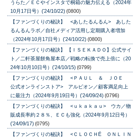
うらた／ＥＣやインスタで桐箱の魅力伝える（2024年
10月17日号）('24/10/22)
(0800)
【ファンづくりの秘訣】 <あしたるんるん> あした
るんるんラボ／自社メディア活用し定期購入者増加
（2024年10月17日号）('24/10/22)
(0800)
【ファンづくりの秘訣】 【ＩＳＥＫＡＤＯ】公式サイ
ト／二軒茶屋餅角屋本店／戦略の転換で売上倍に（20
24年10月10日号）('24/10/15)
(0799)
【ファンづくりの秘訣】 <ＰＡＵＬ ＆ ＪＯＥ
公式オンラインストア> アルビオン／顧客満足向上
に最注力（2024年9月19日号）('24/09/24)
(0796)
【ファンづくりの秘訣】 <ｕｋａｋａｕ> ウカ／物
販成長率約２８％、ＥＣも強化（2024年9月12日号）
('24/09/17)
(0795)
【ファンづくりの秘訣】 <ＣＬＯＣＨÉ ＯＮＬＩＮ