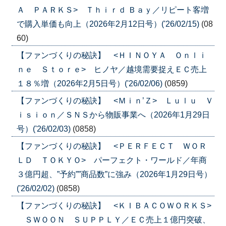
Ａ ＰＡＲＫＳ> Ｔｈｉｒｄ Ｂａｙ／リピート客増
で購入単価も向上（2026年2月12日号）('26/02/15)
(08
60)
【ファンづくりの秘訣】 <ＨＩＮＯＹＡ Ｏｎｌｉ
ｎｅ Ｓｔｏｒｅ> ヒノヤ／越境需要捉えＥＣ売上
１８％増（2026年2月5日号）('26/02/06)
(0859)
【ファンづくりの秘訣】 <Ｍｉｎ’Ｚ> Ｌｕｌｕ Ｖ
ｉｓｉｏｎ／ＳＮＳから物販事業へ（2026年1月29日
号）('26/02/03)
(0858)
【ファンづくりの秘訣】 <ＰＥＲＦＥＣＴ ＷＯＲ
ＬＤ ＴＯＫＹＯ> パーフェクト・ワールド／年商
３億円超、”予約””商品数”に強み（2026年1月29日号）
('26/02/02)
(0858)
【ファンづくりの秘訣】 <ＫＩＢＡＣＯＷＯＲＫＳ>
ＳＷＯＯＮ ＳＵＰＰＬＹ／ＥＣ売上１億円突破、