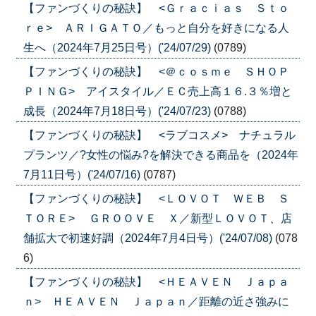
【ファンづくりの秘訣】 <Ｇｒａｃｉａｓ Ｓｔｏ
ｒｅ> ＡＲＩＧＡＴＯ／もっと自分を好きになる人
生へ（2024年7月25日号）('24/07/29)
(0789)
【ファンづくりの秘訣】 <＠ｃｏｓｍｅ ＳＨＯＰ
ＰＩＮＧ> アイスタイル／ＥＣ売上高１６.３％増と
成長（2024年7月18日号）('24/07/23)
(0788)
【ファンづくりの秘訣】 <ラブコスメ> ナチュラル
プランツ／?女性の悩み?を解決できる商品を（2024年
7月11日号）('24/07/16)
(0787)
【ファンづくりの秘訣】 <ＬＯＶＯＴ ＷＥＢ Ｓ
ＴＯＲＥ> ＧＲＯＯＶＥ Ｘ／新型ＬＯＶＯＴ、店
舗拡大で初速好調（2024年7月4日号）('24/07/08)
(078
6)
【ファンづくりの秘訣】 <ＨＥＡＶＥＮ Ｊａｐａ
ｎ> ＨＥＡＶＥＮ Ｊａｐａｎ／距離の近さ強みに