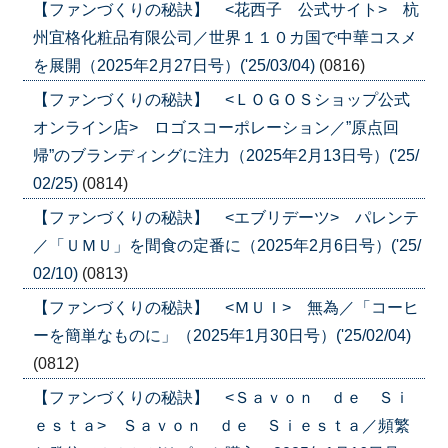
【ファンづくりの秘訣】 <花西子 公式サイト> 杭
州宜格化粧品有限公司／世界１１０カ国で中華コスメ
を展開（2025年2月27日号）('25/03/04)
(0816)
【ファンづくりの秘訣】 <ＬＯＧＯＳショップ公式
オンライン店> ロゴスコーポレーション／”原点回
帰”のブランディングに注力（2025年2月13日号）('25/
02/25)
(0814)
【ファンづくりの秘訣】 <エブリデーツ> パレンテ
／「ＵＭＵ」を間食の定番に（2025年2月6日号）('25/
02/10)
(0813)
【ファンづくりの秘訣】 <ＭＵＩ> 無為／「コーヒ
ーを簡単なものに」（2025年1月30日号）('25/02/04)
(0812)
【ファンづくりの秘訣】 <Ｓａｖｏｎ ｄｅ Ｓｉ
ｅｓｔａ> Ｓａｖｏｎ ｄｅ Ｓｉｅｓｔａ／頻繁