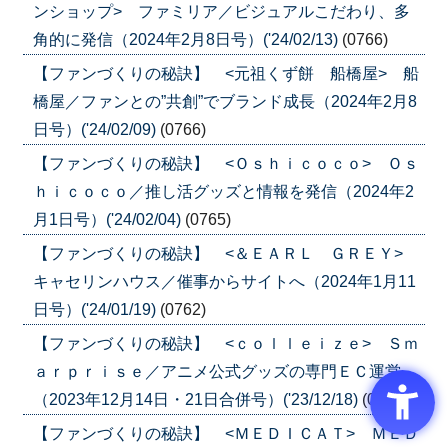
ンショップ> ファミリア／ビジュアルこだわり、多
角的に発信（2024年2月8日号）('24/02/13)
(0766)
【ファンづくりの秘訣】 <元祖くず餅 船橋屋> 船
橋屋／ファンとの”共創”でブランド成長（2024年2月8
日号）('24/02/09)
(0766)
【ファンづくりの秘訣】 <Ｏｓｈｉｃｏｃｏ> Ｏｓ
ｈｉｃｏｃｏ／推し活グッズと情報を発信（2024年2
月1日号）('24/02/04)
(0765)
【ファンづくりの秘訣】 <＆ＥＡＲＬ ＧＲＥＹ>
キャセリンハウス／催事からサイトへ（2024年1月11
日号）('24/01/19)
(0762)
【ファンづくりの秘訣】 <ｃｏｌｌｅｉｚｅ> Ｓｍ
ａｒｐｒｉｓｅ／アニメ公式グッズの専門ＥＣ運営
（2023年12月14日・21日合併号）('23/12/18)
(0761)
【ファンづくりの秘訣】 <ＭＥＤＩＣＡＴ> ＭＥＤ