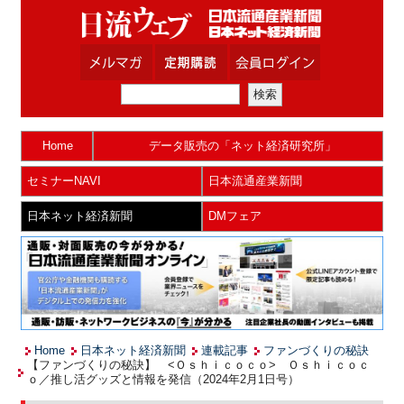
Home
データ販売の「ネット経済研究所」
セミナーNAVI
日本流通産業新聞
日本ネット経済新聞
DMフェア
Home
日本ネット経済新聞
連載記事
ファンづくりの秘訣
【ファンづくりの秘訣】 <Ｏｓｈｉｃｏｃｏ> Ｏｓｈｉｃｏｃ
ｏ／推し活グッズと情報を発信（2024年2月1日号）