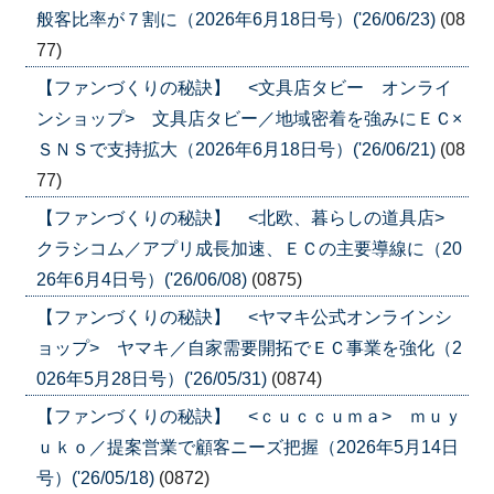
般客比率が７割に（2026年6月18日号）('26/06/23)
(08
77)
【ファンづくりの秘訣】 <文具店タビー オンライ
ンショップ> 文具店タビー／地域密着を強みにＥＣ×
ＳＮＳで支持拡大（2026年6月18日号）('26/06/21)
(08
77)
【ファンづくりの秘訣】 <北欧、暮らしの道具店>
クラシコム／アプリ成長加速、ＥＣの主要導線に（20
26年6月4日号）('26/06/08)
(0875)
【ファンづくりの秘訣】 <ヤマキ公式オンラインシ
ョップ> ヤマキ／自家需要開拓でＥＣ事業を強化（2
026年5月28日号）('26/05/31)
(0874)
【ファンづくりの秘訣】 <ｃｕｃｃｕｍａ> ｍｕｙ
ｕｋｏ／提案営業で顧客ニーズ把握（2026年5月14日
号）('26/05/18)
(0872)