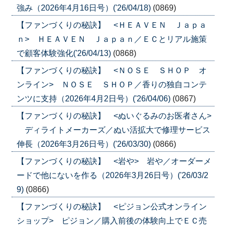
強み（2026年4月16日号）('26/04/18)
(0869)
【ファンづくりの秘訣】 <ＨＥＡＶＥＮ Ｊａｐａ
ｎ> ＨＥＡＶＥＮ Ｊａｐａｎ／ＥＣとリアル施策
で顧客体験強化('26/04/13)
(0868)
【ファンづくりの秘訣】 <ＮＯＳＥ ＳＨＯＰ オ
ンライン> ＮＯＳＥ ＳＨＯＰ／香りの独自コンテ
ンツに支持（2026年4月2日号）('26/04/06)
(0867)
【ファンづくりの秘訣】 <ぬいぐるみのお医者さん>
ディライトメーカーズ／ぬい活拡大で修理サービス
伸長（2026年3月26日号）('26/03/30)
(0866)
【ファンづくりの秘訣】 <岩や> 岩や／オーダーメ
ードで他にないを作る（2026年3月26日号）('26/03/2
9)
(0866)
【ファンづくりの秘訣】 <ピジョン公式オンライン
ショップ> ピジョン／購入前後の体験向上でＥＣ売