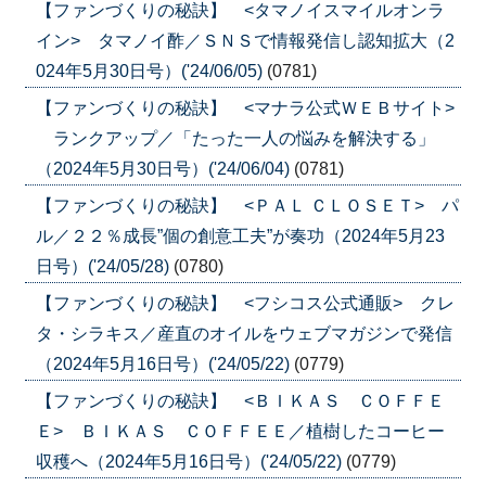
【ファンづくりの秘訣】 <タマノイスマイルオンラ
イン> タマノイ酢／ＳＮＳで情報発信し認知拡大（2
024年5月30日号）('24/06/05)
(0781)
【ファンづくりの秘訣】 <マナラ公式ＷＥＢサイト>
ランクアップ／「たった一人の悩みを解決する」
（2024年5月30日号）('24/06/04)
(0781)
【ファンづくりの秘訣】 <ＰＡＬ ＣＬＯＳＥＴ> パ
ル／２２％成長”個の創意工夫”が奏功（2024年5月23
日号）('24/05/28)
(0780)
【ファンづくりの秘訣】 <フシコス公式通販> クレ
タ・シラキス／産直のオイルをウェブマガジンで発信
（2024年5月16日号）('24/05/22)
(0779)
【ファンづくりの秘訣】 <ＢＩＫＡＳ ＣＯＦＦＥ
Ｅ> ＢＩＫＡＳ ＣＯＦＦＥＥ／植樹したコーヒー
収穫へ（2024年5月16日号）('24/05/22)
(0779)