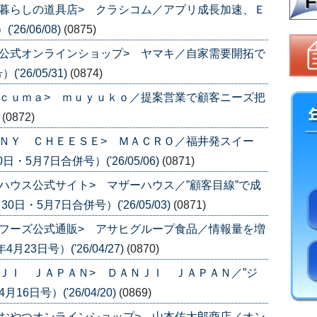
暮らしの道具店> クラシコム／アプリ成長加速、Ｅ
6/06/08)
(0875)
公式オンラインショップ> ヤマキ／自家需要開拓で
26/05/31)
(0874)
ｃｕｍａ> ｍｕｙｕｋｏ／提案営業で顧客ニーズ把
)
(0872)
ＮＹ ＣＨＥＥＳＥ> ＭＡＣＲＯ／福井発スイー
・5月7日合併号）('26/05/06)
(0871)
ハウス公式サイト> マザーハウス／”顧客目線”で成
日・5月7日合併号）('26/05/03)
(0871)
フーズ公式通販> アサヒグループ食品／情報量を増
3日号）('26/04/27)
(0870)
ＪＩ ＪＡＰＡＮ> ＤＡＮＪＩ ＪＡＰＡＮ／”ジ
6日号）('26/04/20)
(0869)
おやつオンラインショップ> 山本佐太郎商店／オン