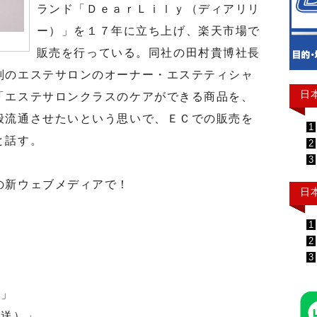
ランド「ＤｅａｒＬｉｌｙ（ディアリリ
ー）」を１７年に立ち上げ、楽天市場で
販売を行っている。同社の田村貴博社長
判のエステサロンのオーナー・エステティシャ
日
「エステサロンクラスのケアができる商品を、
般流通させたいという思いで、ＥＣでの販売を
1
と話す。
2
3
の新ウェブメディアで！
日
1
2
3
ト」
送）」