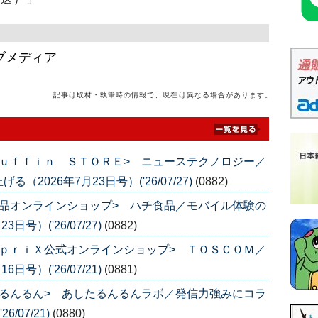
ブメディア
記事は取材・執筆時の情報で、現在は異なる場合があります。
ｕｆｆｉｎ ＳＴＯＲＥ> ニューステクノロジー／
026年7月23日号）('26/07/27)
(0882)
品オンラインショップ> ハチ食品／モバイル体験の
号）('26/07/27)
(0882)
ｐｒｉＸ公式オンラインショップ> ＴＯＳＣＯＭ／
号）('26/07/21)
(0881)
るんるん> あしたるんるんラボ／発信力強みにコラ
/07/21)
(0880)