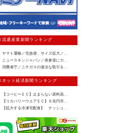
本流通産業新聞ランキング
ヤマト運輸／宅急便、サイズ拡大／…
ニュースキンジャパン／表参道にカ…
消費者庁／ニチガスの違法な取引を…
本ネット経済新聞ランキング
【コーヒーＥＣ】止まらない原料高…
【リカバリーウエアＥＣ】６兆円市…
【拡大する冷凍宅配食】 ナッシュ…