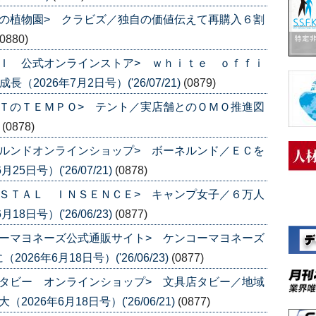
の植物園> クラビズ／独自の価値伝えて再購入６割
(0880)
Ｉ 公式オンラインストア> ｗｈｉｔｅ ｏｆｆｉ
2026年7月2日号）('26/07/21)
(0879)
ＴのＴＥＭＰＯ> テント／実店舗とのＯＭＯ推進図
)
(0878)
ルンドオンラインショップ> ボーネルンド／ＥＣを
日号）('26/07/21)
(0878)
ＳＴＡＬ ＩＮＳＥＮＣＥ> キャンプ女子／６万人
日号）('26/06/23)
(0877)
ーマヨネーズ公式通販サイト> ケンコーマヨネーズ
6年6月18日号）('26/06/23)
(0877)
タビー オンラインショップ> 文具店タビー／地域
26年6月18日号）('26/06/21)
(0877)