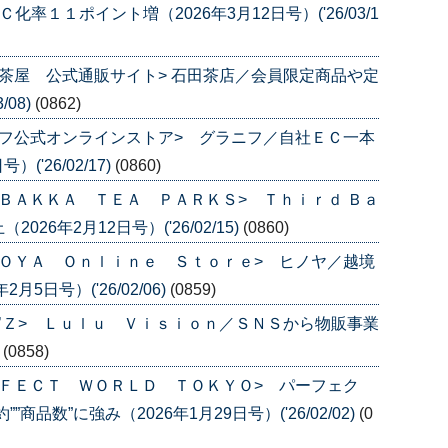
率１１ポイント増（2026年3月12日号）('26/03/1
茶屋 公式通販サイト> 石田茶店／会員限定商品や定
/08)
(0862)
フ公式オンラインストア> グラニフ／自社ＥＣ一本
('26/02/17)
(0860)
ＢＡＫＫＡ ＴＥＡ ＰＡＲＫＳ> Ｔｈｉｒｄ Ｂａ
6年2月12日号）('26/02/15)
(0860)
ＯＹＡ Ｏｎｌｉｎｅ Ｓｔｏｒｅ> ヒノヤ／越境
5日号）('26/02/06)
(0859)
’Ｚ> Ｌｕｌｕ Ｖｉｓｉｏｎ／ＳＮＳから物販事業
)
(0858)
ＦＥＣＴ ＷＯＲＬＤ ＴＯＫＹＯ> パーフェク
品数”に強み（2026年1月29日号）('26/02/02)
(0