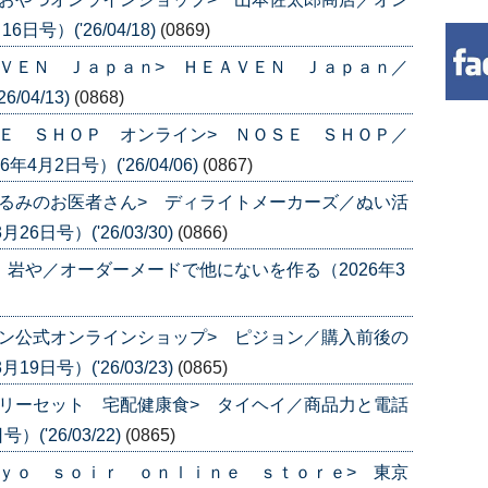
号）('26/04/18)
(0869)
ＶＥＮ Ｊａｐａｎ> ＨＥＡＶＥＮ Ｊａｐａｎ／
04/13)
(0868)
Ｅ ＳＨＯＰ オンライン> ＮＯＳＥ ＳＨＯＰ／
月2日号）('26/04/06)
(0867)
るみのお医者さん> ディライトメーカーズ／ぬい活
日号）('26/03/30)
(0866)
 岩や／オーダーメードで他にないを作る（2026年3
ン公式オンラインショップ> ピジョン／購入前後の
日号）('26/03/23)
(0865)
リーセット 宅配健康食> タイヘイ／商品力と電話
('26/03/22)
(0865)
ｙｏ ｓｏｉｒ ｏｎｌｉｎｅ ｓｔｏｒｅ> 東京