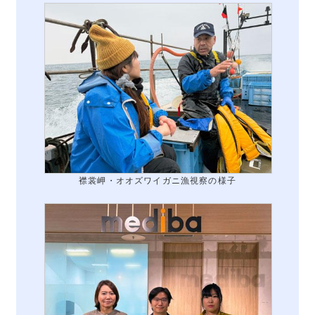
襟裳岬・オオズワイガニ漁視察の様子