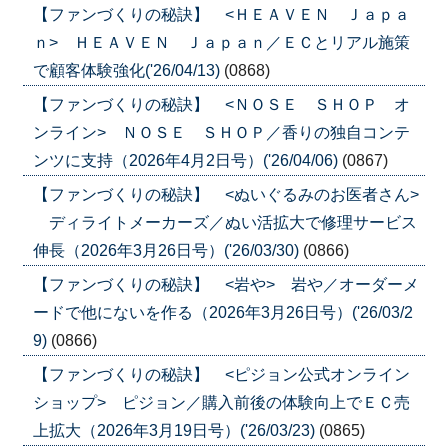
【ファンづくりの秘訣】 <ＨＥＡＶＥＮ Ｊａｐａ
ｎ> ＨＥＡＶＥＮ Ｊａｐａｎ／ＥＣとリアル施策
で顧客体験強化('26/04/13)
(0868)
【ファンづくりの秘訣】 <ＮＯＳＥ ＳＨＯＰ オ
ンライン> ＮＯＳＥ ＳＨＯＰ／香りの独自コンテ
ンツに支持（2026年4月2日号）('26/04/06)
(0867)
【ファンづくりの秘訣】 <ぬいぐるみのお医者さん>
ディライトメーカーズ／ぬい活拡大で修理サービス
伸長（2026年3月26日号）('26/03/30)
(0866)
【ファンづくりの秘訣】 <岩や> 岩や／オーダーメ
ードで他にないを作る（2026年3月26日号）('26/03/2
9)
(0866)
【ファンづくりの秘訣】 <ピジョン公式オンライン
ショップ> ピジョン／購入前後の体験向上でＥＣ売
上拡大（2026年3月19日号）('26/03/23)
(0865)