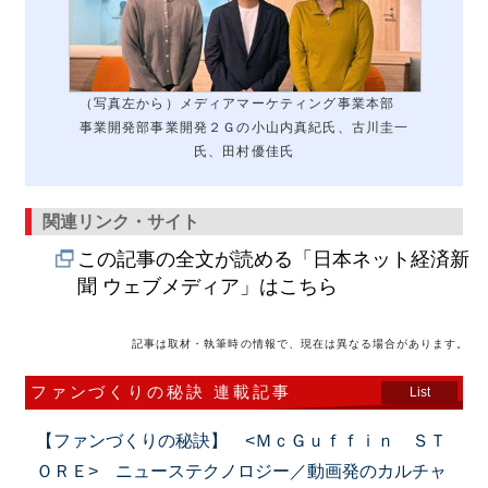
（写真左から）メディアマーケティング事業本部
事業開発部事業開発２Ｇの小山内真紀氏、古川圭一
氏、田村優佳氏
関連リンク・サイト
この記事の全文が読める「日本ネット経済新
聞 ウェブメディア」はこちら
記事は取材・執筆時の情報で、現在は異なる場合があります。
ファンづくりの秘訣 連載記事
List
【ファンづくりの秘訣】 <ＭｃＧｕｆｆｉｎ ＳＴ
ＯＲＥ> ニューステクノロジー／動画発のカルチャ