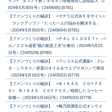
イン> タマノイ酢／ＳＮＳで情報発信し認知拡大（2
024年5月30日号）('24/06/05)
(0781)
【ファンづくりの秘訣】 <マナラ公式ＷＥＢサイト>
ランクアップ／「たった一人の悩みを解決する」
（2024年5月30日号）('24/06/04)
(0781)
【ファンづくりの秘訣】 <ＰＡＬ ＣＬＯＳＥＴ> パ
ル／２２％成長”個の創意工夫”が奏功（2024年5月23
日号）('24/05/28)
(0780)
【ファンづくりの秘訣】 <フシコス公式通販> クレ
タ・シラキス／産直のオイルをウェブマガジンで発信
（2024年5月16日号）('24/05/22)
(0779)
【ファンづくりの秘訣】 <ＢＩＫＡＳ ＣＯＦＦＥ
Ｅ> ＢＩＫＡＳ ＣＯＦＦＥＥ／植樹したコーヒー
収穫へ（2024年5月16日号）('24/05/22)
(0779)
【ファンづくりの秘訣】 <梅乃宿酒造公式オンライ