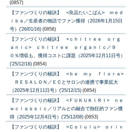
(0857)
【ファンづくりの秘訣】 <良品たいこばん> ｍｅｄ
ｉｂａ／生産者の物語でファン獲得（2026年1月15日
号）('26/01/16)
(0856)
【ファンづくりの秘訣】 <ｃｈｉｔｒｅｅ ｏｒｇ
ａｎｉｃ> ｃｈｉｔｒｅｅ ｏｒｇａｎｉｃ／９
０％増収も、獲得コストに課題（2025年12月11日号）
('25/12/16)
(0854)
【ファンづくりの秘訣】 <ｂｅ ｍｙ ｆｌｏｒａ>
ＲＥＳＡＬＯＮ／ＥＣとサロンの連携で事業拡大
（2025年12月11日号）('25/12/15)
(0854)
【ファンづくりの秘訣】 <ＦＵＫＵＫＩＲＩ> ｎｅ
ｗｃｌａｓｓｉｃ／リアルとの融合で熱狂的ファン獲
得（2025年12月4日号）('25/12/08)
(0853)
【ファンづくりの秘訣】 <Ｃｏｌｕｌｕ> ｏｒｉｖ