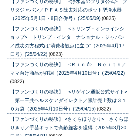
【ファンづくりの秘訣】 <浄水器のブリタ公式> ブ
リタジャパン／ＰＦＡＳ除去対応のポット型浄水器
（2025年5月1日・8日合併号）('25/05/09)
(0825)
【ファンづくりの秘訣】 <トリンプ・オンラインシ
ョップ> トリンプ・インターナショナル・ジャパン
／成功の方程式は”消費者観点に立つ”（2025年4月17
日号）('25/04/22)
(0823)
【ファンづくりの秘訣】 <Ｒｉｎ é> Ｎｅｉｔｈ／
ママ向け商品が好調（2025年4月10日号）('25/04/22)
(0822)
【ファンづくりの秘訣】 <リゲイン通販公式サイト>
第一三共ヘルスケアダイレクト／累計売上数は３１
０万袋（2025年4月10日号）('25/04/15)
(0822)
【ファンづくりの秘訣】 <さくらほりきり> さくらほ
りきり／手芸キットで高齢顧客を獲得（2025年3月20