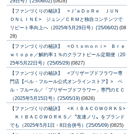
29日号）('25/06/02)
(0828)
【ファンづくりの秘訣】 <Ｊ’ａＤｏＲｅ ＪＵＮ
ＯＮＬＩＮＥ> ジュン／ＣＲＭと独自コンテンツで
リピート率向上へ（2025年5月29日号）('25/06/02)
(08
28)
【ファンづくりの秘訣】 <Ｏｔｏｍｏｎｉ> Ｂｒｅ
ｗｔｏｐｅ／解約率１％のクラフトビール定期便（20
25年5月22日号）('25/05/29)
(0827)
【ファンづくりの秘訣】 <プリザーブドフラワー専
門店【ベル・フルール公式オンラインストア】> ベ
ル・フルール／「プリザーブドフラワー」専門のＥＣ
（2025年5月15日号）('25/05/19)
(0826)
【ファンづくりの秘訣】 <ＫＩＢＡＣＯＷＯＲＫＳ>
ＫＩＢＡＣＯＷＯＲＫＳ／〝友達ノリ〟をブランド
でも（2025年5月1日・8日合併号）('25/05/09)
(0825)