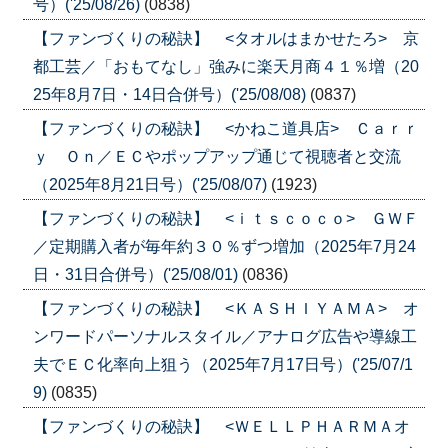
号）('25/08/26)
(0838)
【ファンづくりの秘訣】 <タオルはまかせたろ> 京
都工芸／「おもてなし」強みに楽天月商４１％増（20
25年8月7日・14日合併号）('25/08/08)
(0837)
【ファンづくりの秘訣】 <かねこ道具店> Ｃａｒｒ
ｙ Ｏｎ／ＥＣやポップアップ通じて視聴者と交流
（2025年8月21日号）('25/08/07)
(1923)
【ファンづくりの秘訣】 <ｉｔｓｃｏｃｏ> ＧＷＦ
／定期購入者が毎年約３０％ずつ増加（2025年7月24
日・31日合併号）('25/08/01)
(0836)
【ファンづくりの秘訣】 <ＫＡＳＨＩＹＡＭＡ> オ
ンワードパーソナルスタイル／アナログ広告や導線工
夫でＥＣ化率向上狙う（2025年7月17日号）('25/07/1
9)
(0835)
【ファンづくりの秘訣】 <ＷＥＬＬＰＨＡＲＭＡオ