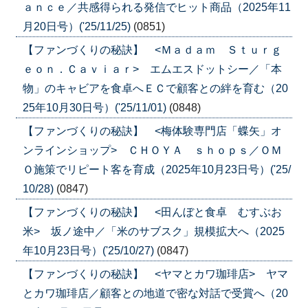
ａｎｃｅ／共感得られる発信でヒット商品（2025年11
月20日号）('25/11/25)
(0851)
【ファンづくりの秘訣】 <Ｍａｄａｍ Ｓｔｕｒｇ
ｅｏｎ．Ｃａｖｉａｒ> エムエスドットシー／「本
物」のキャビアを食卓へＥＣで顧客との絆を育む（20
25年10月30日号）('25/11/01)
(0848)
【ファンづくりの秘訣】 <梅体験専門店「蝶矢」オ
ンラインショップ> ＣＨＯＹＡ ｓｈｏｐｓ／ＯＭ
Ｏ施策でリピート客を育成（2025年10月23日号）('25/
10/28)
(0847)
【ファンづくりの秘訣】 <田んぼと食卓 むすぶお
米> 坂ノ途中／「米のサブスク」規模拡大へ（2025
年10月23日号）('25/10/27)
(0847)
【ファンづくりの秘訣】 <ヤマとカワ珈琲店> ヤマ
とカワ珈琲店／顧客との地道で密な対話で受賞へ（20