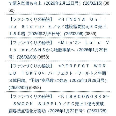
で購入単価も向上（2026年2月12日号）('26/02/15)
(08
60)
【ファンづくりの秘訣】 <ＨＩＮＯＹＡ Ｏｎｌｉ
ｎｅ Ｓｔｏｒｅ> ヒノヤ／越境需要捉えＥＣ売上
１８％増（2026年2月5日号）('26/02/06)
(0859)
【ファンづくりの秘訣】 <Ｍｉｎ’Ｚ> Ｌｕｌｕ Ｖ
ｉｓｉｏｎ／ＳＮＳから物販事業へ（2026年1月29日
号）('26/02/03)
(0858)
【ファンづくりの秘訣】 <ＰＥＲＦＥＣＴ ＷＯＲ
ＬＤ ＴＯＫＹＯ> パーフェクト・ワールド／年商
３億円超、”予約””商品数”に強み（2026年1月29日号）
('26/02/02)
(0858)
【ファンづくりの秘訣】 <ＫＩＢＡＣＯＷＯＲＫＳ>
ＳＷＯＯＮ ＳＵＰＰＬＹ／ＥＣ売上１億円突破、
顧客接点強化が奏功（2026年1月22日号）('26/01/28)