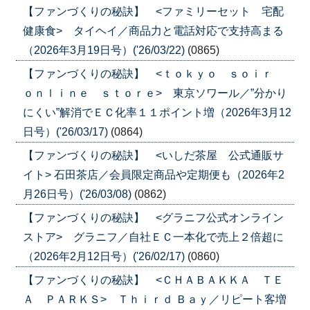
【ファンづくりの秘訣】 <ファミリーセット 宅配
健康食> タイヘイ／商品力と電話対応で支持高まる
（2026年3月19日号）('26/03/22)
(0865)
【ファンづくりの秘訣】 <ｔｏｋｙｏ ｓｏｉｒ
ｏｎｌｉｎｅ ｓｔｏｒｅ> 東京ソワール／”分かり
にくい”解消でＥＣ化率１１ポイント増（2026年3月12
日号）('26/03/17)
(0864)
【ファンづくりの秘訣】 <いしだ茶屋 公式通販サ
イト> 石田茶店／会員限定商品や定期便も（2026年2
月26日号）('26/03/08)
(0862)
【ファンづくりの秘訣】 <グラニフ公式オンライン
ストア> グラニフ／自社ＥＣ一本化で売上２倍超に
（2026年2月12日号）('26/02/17)
(0860)
【ファンづくりの秘訣】 <ＣＨＡＢＡＫＫＡ ＴＥ
Ａ ＰＡＲＫＳ> Ｔｈｉｒｄ Ｂａｙ／リピート客増