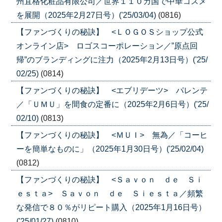
州宜格化粧品有限公司／世界１１０カ国で中華コスメ
を展開（2025年2月27日号）('25/03/04)
(0816)
【ファンづくりの秘訣】 <ＬＯＧＯＳショップ公式
オンライン店> ロゴスコーポレーション／”原点回
帰”のブランディングに注力（2025年2月13日号）('25/
02/25)
(0814)
【ファンづくりの秘訣】 <エブリデーツ> パレンテ
／「ＵＭＵ」を間食の定番に（2025年2月6日号）('25/
02/10)
(0813)
【ファンづくりの秘訣】 <ＭＵＩ> 無為／「コーヒ
ーを簡単なものに」（2025年1月30日号）('25/02/04)
(0812)
【ファンづくりの秘訣】 <Ｓａｖｏｎ ｄｅ Ｓｉ
ｅｓｔａ> Ｓａｖｏｎ ｄｅ Ｓｉｅｓｔａ／頻繁
な発信で８０％がリピート購入（2025年1月16日号）
('25/01/27)
(0810)