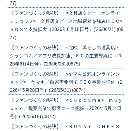
77)
【ファンづくりの秘訣】 <文具店タビー オンライ
ンショップ> 文具店タビー／地域密着を強みにＥＣ×
ＳＮＳで支持拡大（2026年6月18日号）('26/06/21)
(08
77)
【ファンづくりの秘訣】 <北欧、暮らしの道具店>
クラシコム／アプリ成長加速、ＥＣの主要導線に（20
26年6月4日号）('26/06/08)
(0875)
【ファンづくりの秘訣】 <ヤマキ公式オンラインシ
ョップ> ヤマキ／自家需要開拓でＥＣ事業を強化（2
026年5月28日号）('26/05/31)
(0874)
【ファンづくりの秘訣】 <ｃｕｃｃｕｍａ> ｍｕｙ
ｕｋｏ／提案営業で顧客ニーズ把握（2026年5月14日
号）('26/05/18)
(0872)
【ファンづくりの秘訣】 <ＲＵＮＮＹ ＣＨＥＥＳ