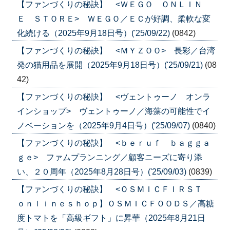
【ファンづくりの秘訣】 <ＷＥＧＯ ＯＮＬＩＮ
Ｅ ＳＴＯＲＥ> ＷＥＧＯ／ＥＣが好調、柔軟な変
化続ける（2025年9月18日号）('25/09/22)
(0842)
【ファンづくりの秘訣】 <ＭＹＺＯＯ> 長彩／台湾
発の猫用品を展開（2025年9月18日号）('25/09/21)
(08
42)
【ファンづくりの秘訣】 <ヴェントゥーノ オンラ
インショップ> ヴェントゥーノ／海藻の可能性でイ
ノベーションを（2025年9月4日号）('25/09/07)
(0840)
【ファンづくりの秘訣】 <ｂｅｒｕｆ ｂａｇｇａ
ｇｅ> ファムプランニング／顧客ニーズに寄り添
い、２０周年（2025年8月28日号）('25/09/03)
(0839)
【ファンづくりの秘訣】 <ＯＳＭＩＣＦＩＲＳＴ
ｏｎｌｉｎｅｓｈｏｐ】ＯＳＭＩＣＦＯＯＤＳ／高糖
度トマトを「高級ギフト」に昇華（2025年8月21日