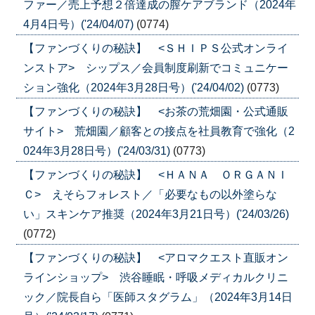
ファー／売上予想２倍達成の膣ケアブランド（2024年
4月4日号）('24/04/07)
(0774)
【ファンづくりの秘訣】 <ＳＨＩＰＳ公式オンライ
ンストア> シップス／会員制度刷新でコミュニケー
ション強化（2024年3月28日号）('24/04/02)
(0773)
【ファンづくりの秘訣】 <お茶の荒畑園・公式通販
サイト> 荒畑園／顧客との接点を社員教育で強化（2
024年3月28日号）('24/03/31)
(0773)
【ファンづくりの秘訣】 <ＨＡＮＡ ＯＲＧＡＮＩ
Ｃ> えそらフォレスト／「必要なもの以外塗らな
い」スキンケア推奨（2024年3月21日号）('24/03/26)
(0772)
【ファンづくりの秘訣】 <アロマクエスト直販オン
ラインショップ> 渋谷睡眠・呼吸メディカルクリニ
ック／院長自ら「医師スタグラム」（2024年3月14日