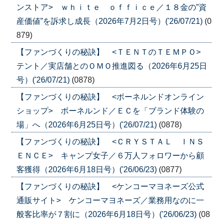
ンストア> ｗｈｉｔｅ ｏｆｆｉｃｅ／１８金の”資
産価値”を訴求し成長（2026年7月2日号）('26/07/21)
(0
879)
【ファンづくりの秘訣】 <ＴＥＮＴのＴＥＭＰＯ>
テント／実店舗とのＯＭＯ推進図る（2026年6月25日
号）('26/07/21)
(0878)
【ファンづくりの秘訣】 <ボーネルンドオンライン
ショップ> ボーネルンド／ＥＣを「ブランド体験の
場」へ（2026年6月25日号）('26/07/21)
(0878)
【ファンづくりの秘訣】 <ＣＲＹＳＴＡＬ ＩＮＳ
ＥＮＣＥ> キャンプ女子／６万人フォロワーから顧
客獲得（2026年6月18日号）('26/06/23)
(0877)
【ファンづくりの秘訣】 <ケンコーマヨネーズ公式
通販サイト> ケンコーマヨネーズ／業務用なのに一
般客比率が７割に（2026年6月18日号）('26/06/23)
(08