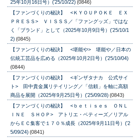
25年10月16日号）('25/10/22)
(0846)
【ファンづくりの秘訣】 <ＫＹＯＵＰＯＫＥ ＥＸ
ＰＲＥＳＳ> ＶＩＳＳＳ／「ファングッズ」ではな
く「ブランド」として（2025年10月9日号）('25/10/1
2)
(0845)
【ファンづくりの秘訣】 <堪能や> 堪能や／日本の
伝統工芸品を広める（2025年10月2日号）('25/10/04)
(0844)
【ファンづくりの秘訣】 <ギンザタナカ 公式サイ
ト> 田中貴金属リテイリング／「信頼」を軸に高額
商品を展開（2025年9月25日号）('25/09/28)
(0843)
【ファンづくりの秘訣】 <ｂｅｔｉｓｅｓ ＯＮＬ
ＩＮＥ ＳＨＯＰ> アトリエ・ベティーズ／リアル
からＥＣ集客で１７０％成長（2025年9月11日号）('2
5/09/24)
(0841)