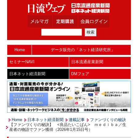
Home
データ販売の「ネット経済研究所」
セミナーNAVI
日本流通産業新聞
日本ネット経済新聞
DMフェア
Home
日本ネット経済新聞
連載記事
ファンづくりの秘訣
【ファンづくりの秘訣】 <良品たいこばん> ｍｅｄｉｂａ／生
産者の物語でファン獲得（2026年1月15日号）