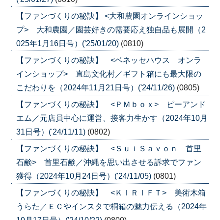
【ファンづくりの秘訣】 <大和農園オンラインショッ
プ> 大和農園／園芸好きの需要応え独自品も展開（2
025年1月16日号）('25/01/20)
(0810)
【ファンづくりの秘訣】 <ベネッセハウス オンラ
インショップ> 直島文化村／ギフト箱にも最大限の
こだわりを（2024年11月21日号）('24/11/26)
(0805)
【ファンづくりの秘訣】 <ＰＭｂｏｘ> ピーアンド
エム／元店員中心に運営、接客力生かす（2024年10月
31日号）('24/11/11)
(0802)
【ファンづくりの秘訣】 <ＳｕｉＳａｖｏｎ 首里
石鹸> 首里石鹸／沖縄を思い出させる訴求でファン
獲得（2024年10月24日号）('24/11/05)
(0801)
【ファンづくりの秘訣】 <ＫＩＲＩＦＴ> 美術木箱
うらた／ＥＣやインスタで桐箱の魅力伝える（2024年