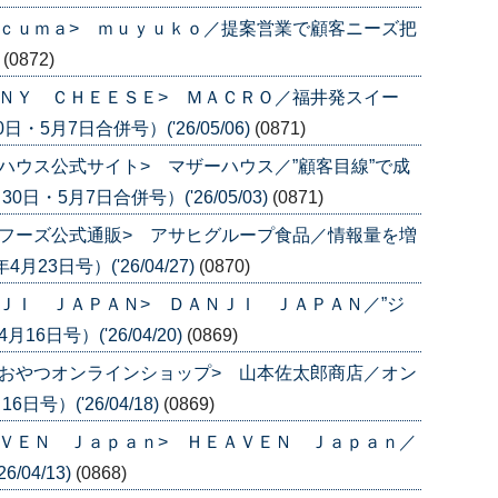
ｃｕｍａ> ｍｕｙｕｋｏ／提案営業で顧客ニーズ把
)
(0872)
ＮＹ ＣＨＥＥＳＥ> ＭＡＣＲＯ／福井発スイー
・5月7日合併号）('26/05/06)
(0871)
ハウス公式サイト> マザーハウス／”顧客目線”で成
日・5月7日合併号）('26/05/03)
(0871)
フーズ公式通販> アサヒグループ食品／情報量を増
3日号）('26/04/27)
(0870)
ＪＩ ＪＡＰＡＮ> ＤＡＮＪＩ ＪＡＰＡＮ／”ジ
6日号）('26/04/20)
(0869)
おやつオンラインショップ> 山本佐太郎商店／オン
号）('26/04/18)
(0869)
ＶＥＮ Ｊａｐａｎ> ＨＥＡＶＥＮ Ｊａｐａｎ／
04/13)
(0868)