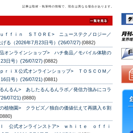
記事は取材・執筆時の情報で、現在は異なる場合があります。
ｕｆｆｉｎ ＳＴＯＲＥ> ニューステクノロジー／
026年7月23日号）('26/07/27)
(0882)
品オンラインショップ> ハチ食品／モバイル体験の
号）('26/07/27)
(0882)
ｐｒｉＸ公式オンラインショップ> ＴＯＳＣＯＭ／
号）('26/07/21)
(0881)
るんるん> あしたるんるんラボ／発信力強みにコラ
/07/21)
(0880)
の植物園> クラビズ／独自の価値伝えて再購入６割
(0880)
Ｉ 公式オンラインストア> ｗｈｉｔｅ ｏｆｆｉ