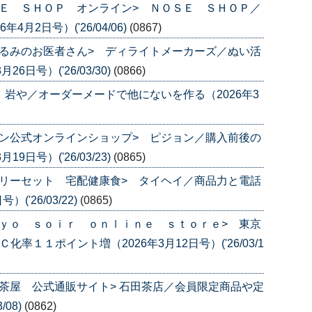
Ｅ ＳＨＯＰ オンライン> ＮＯＳＥ ＳＨＯＰ／
月2日号）('26/04/06)
(0867)
るみのお医者さん> ディライトメーカーズ／ぬい活
日号）('26/03/30)
(0866)
 岩や／オーダーメードで他にないを作る（2026年3
ン公式オンラインショップ> ピジョン／購入前後の
日号）('26/03/23)
(0865)
リーセット 宅配健康食> タイヘイ／商品力と電話
('26/03/22)
(0865)
ｙｏ ｓｏｉｒ ｏｎｌｉｎｅ ｓｔｏｒｅ> 東京
率１１ポイント増（2026年3月12日号）('26/03/1
茶屋 公式通販サイト> 石田茶店／会員限定商品や定
/08)
(0862)