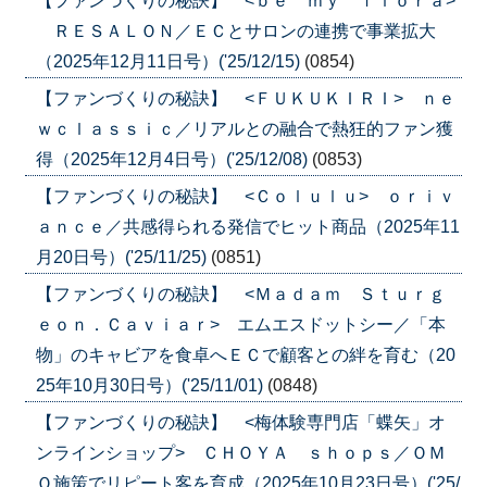
【ファンづくりの秘訣】 <ｂｅ ｍｙ ｆｌｏｒａ>
ＲＥＳＡＬＯＮ／ＥＣとサロンの連携で事業拡大
（2025年12月11日号）('25/12/15)
(0854)
【ファンづくりの秘訣】 <ＦＵＫＵＫＩＲＩ> ｎｅ
ｗｃｌａｓｓｉｃ／リアルとの融合で熱狂的ファン獲
得（2025年12月4日号）('25/12/08)
(0853)
【ファンづくりの秘訣】 <Ｃｏｌｕｌｕ> ｏｒｉｖ
ａｎｃｅ／共感得られる発信でヒット商品（2025年11
月20日号）('25/11/25)
(0851)
【ファンづくりの秘訣】 <Ｍａｄａｍ Ｓｔｕｒｇ
ｅｏｎ．Ｃａｖｉａｒ> エムエスドットシー／「本
物」のキャビアを食卓へＥＣで顧客との絆を育む（20
25年10月30日号）('25/11/01)
(0848)
【ファンづくりの秘訣】 <梅体験専門店「蝶矢」オ
ンラインショップ> ＣＨＯＹＡ ｓｈｏｐｓ／ＯＭ
Ｏ施策でリピート客を育成（2025年10月23日号）('25/