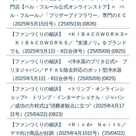
門店【ベル・フルール公式オンラインストア】> ベ
ル・フルール／「プリザーブドフラワー」専門のＥＣ
（2025年5月15日号）('25/05/19)
(0826)
【ファンづくりの秘訣】 <ＫＩＢＡＣＯＷＯＲＫＳ>
ＫＩＢＡＣＯＷＯＲＫＳ／〝友達ノリ〟をブランド
でも（2025年5月1日・8日合併号）('25/05/09)
(0825)
【ファンづくりの秘訣】 <浄水器のブリタ公式> ブ
リタジャパン／ＰＦＡＳ除去対応のポット型浄水器
（2025年5月1日・8日合併号）('25/05/09)
(0825)
【ファンづくりの秘訣】 <トリンプ・オンラインシ
ョップ> トリンプ・インターナショナル・ジャパン
／成功の方程式は”消費者観点に立つ”（2025年4月17
日号）('25/04/22)
(0823)
【ファンづくりの秘訣】 <Ｒｉｎ é> Ｎｅｉｔｈ／
ママ向け商品が好調（2025年4月10日号）('25/04/22)