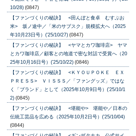
10/28)
(0847)
【ファンづくりの秘訣】 <田んぼと食卓 むすぶお
米> 坂ノ途中／「米のサブスク」規模拡大へ（2025
年10月23日号）('25/10/27)
(0847)
【ファンづくりの秘訣】 <ヤマとカワ珈琲店> ヤマ
とカワ珈琲店／顧客との地道で密な対話で受賞へ（20
25年10月16日号）('25/10/22)
(0846)
【ファンづくりの秘訣】 <ＫＹＯＵＰＯＫＥ ＥＸ
ＰＲＥＳＳ> ＶＩＳＳＳ／「ファングッズ」ではな
く「ブランド」として（2025年10月9日号）('25/10/1
2)
(0845)
【ファンづくりの秘訣】 <堪能や> 堪能や／日本の
伝統工芸品を広める（2025年10月2日号）('25/10/04)
(0844)
【ファンづくりの秘訣】 <ギンザタナカ 公式サイ