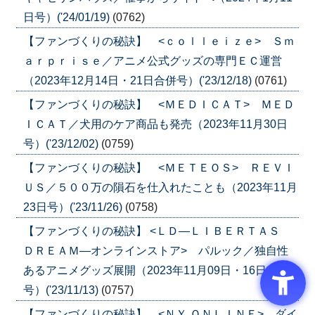
日号）('24/01/19)
(0762)
【ファンづくりの秘訣】 <ｃｏｌｌｅｉｚｅ> Ｓｍ
ａｒｐｒｉｓｅ／アニメ公式グッズの専門ＥＣ運営
（2023年12月14日・21日合併号）('23/12/18)
(0761)
【ファンづくりの秘訣】 <ＭＥＤＩＣＡＴ> ＭＥＤ
ＩＣＡＴ／犬用のケア商品も発売（2023年11月30日
号）('23/12/02)
(0759)
【ファンづくりの秘訣】 <ＭＥＴＥＯＳ> ＲＥＶＩ
ＵＳ／５００万の隕石を仕入れたことも（2023年11月
23日号）('23/11/26)
(0758)
【ファンづくりの秘訣】 <ＬＤ―ＬＩＢＥＲＴＡＳ
ＤＲＥＡＭ―オンラインストア> パルック／独自性
あるアニメグッズ展開（2023年11月09日・16日 合併
号）('23/11/13)
(0757)
【ファンづくりの秘訣】 <ＮＹ.ＯＮＬＩＮＥ> ダイ