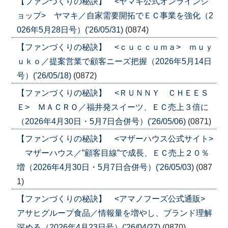
【ファンづくりの秘訣】 <ヤマキ公式オンラインシ
ョップ> ヤマキ／自家需要開拓でＥＣ事業を強化（2
026年5月28日号）('26/05/31)
(0874)
【ファンづくりの秘訣】 <ｃｕｃｃｕｍａ> ｍｕｙ
ｕｋｏ／提案営業で顧客ニーズ把握（2026年5月14日
号）('26/05/18)
(0872)
【ファンづくりの秘訣】 <ＲＵＮＮＹ ＣＨＥＥＳ
Ｅ> ＭＡＣＲＯ／福井発スイーツ、ＥＣ売上３倍に
（2026年4月30日・5月7日合併号）('26/05/06)
(0871)
【ファンづくりの秘訣】 <マザーハウス公式サイト>
マザーハウス／”顧客目線”で成長、ＥＣ売上２０％
増（2026年4月30日・5月7日合併号）('26/05/03)
(087
1)
【ファンづくりの秘訣】 <アマノフーズ公式通販>
アサヒグループ食品／情報量を増やし、ブランド理解
深める（2026年4月23日号）('26/04/27)
(0870)