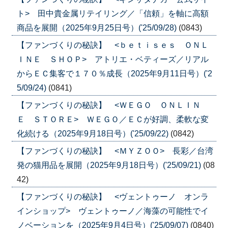
ト> 田中貴金属リテイリング／「信頼」を軸に高額
商品を展開（2025年9月25日号）('25/09/28)
(0843)
【ファンづくりの秘訣】 <ｂｅｔｉｓｅｓ ＯＮＬ
ＩＮＥ ＳＨＯＰ> アトリエ・ベティーズ／リアル
からＥＣ集客で１７０％成長（2025年9月11日号）('2
5/09/24)
(0841)
【ファンづくりの秘訣】 <ＷＥＧＯ ＯＮＬＩＮ
Ｅ ＳＴＯＲＥ> ＷＥＧＯ／ＥＣが好調、柔軟な変
化続ける（2025年9月18日号）('25/09/22)
(0842)
【ファンづくりの秘訣】 <ＭＹＺＯＯ> 長彩／台湾
発の猫用品を展開（2025年9月18日号）('25/09/21)
(08
42)
【ファンづくりの秘訣】 <ヴェントゥーノ オンラ
インショップ> ヴェントゥーノ／海藻の可能性でイ
ノベーションを（2025年9月4日号）('25/09/07)
(0840)