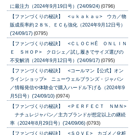
に最注力（2024年9月19日号）('24/09/24)
(0796)
【ファンづくりの秘訣】 <ｕｋａｋａｕ> ウカ／物
販成長率約２８％、ＥＣも強化（2024年9月12日号）
('24/09/17)
(0795)
【ファンづくりの秘訣】 <ＣＬＯＣＨÉ ＯＮＬＩＮ
Ｅ ＳＨＯＰ> クロシェ／試し履きでサイズ選びの
不安解消（2024年9月12日号）('24/09/17)
(0795)
【ファンづくりの秘訣】 <コールマン【公式】オン
ラインショップ> ニューウェルブランズ・ジャパン
／情報発信や体験会で購入ハードル下げる（2024年9
月5日号）('24/09/10)
(0974)
【ファンづくりの秘訣】 <ＰＥＲＦＥＣＴ ＮＭＮ>
ナチュレジャパン／主力ブランドが想定以上の継続
率（2024年8月29日号）('24/09/06)
(0793)
【ファンづくりの秘訣】 <ＳＯＶＥ> カゴメ／化粧