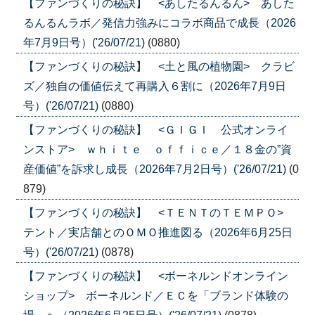
【ファンづくりの秘訣】 <あしたるんるん> あした
るんるんラボ／発信力強みにコラボ商品で成長（2026
年7月9日号）('26/07/21)
(0880)
【ファンづくりの秘訣】 <土と風の植物園> クラビ
ズ／独自の価値伝えて再購入６割に（2026年7月9日
号）('26/07/21)
(0880)
【ファンづくりの秘訣】 <ＧＩＧＩ 公式オンライ
ンストア> ｗｈｉｔｅ ｏｆｆｉｃｅ／１８金の”資
産価値”を訴求し成長（2026年7月2日号）('26/07/21)
(0
879)
【ファンづくりの秘訣】 <ＴＥＮＴのＴＥＭＰＯ>
テント／実店舗とのＯＭＯ推進図る（2026年6月25日
号）('26/07/21)
(0878)
【ファンづくりの秘訣】 <ボーネルンドオンライン
ショップ> ボーネルンド／ＥＣを「ブランド体験の