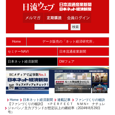
Home
データ販売の「ネット経済研究所」
セミナーNAVI
日本流通産業新聞
日本ネット経済新聞
DMフェア
Home
日本ネット経済新聞
連載記事
ファンづくりの秘訣
【ファンづくりの秘訣】 <ＰＥＲＦＥＣＴ ＮＭＮ> ナチュレ
ジャパン／主力ブランドが想定以上の継続率（2024年8月29日
号）