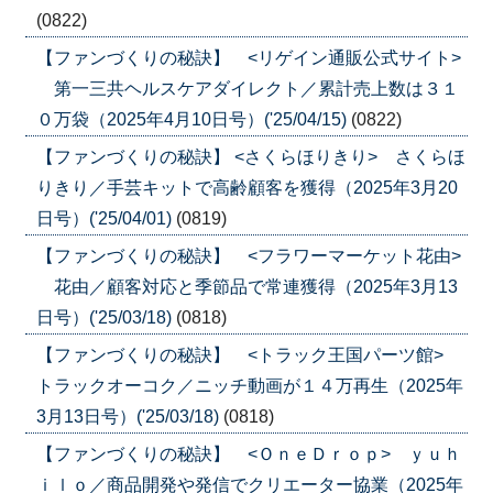
(0822)
【ファンづくりの秘訣】 <リゲイン通販公式サイト>
第一三共ヘルスケアダイレクト／累計売上数は３１
０万袋（2025年4月10日号）('25/04/15)
(0822)
【ファンづくりの秘訣】 <さくらほりきり> さくらほ
りきり／手芸キットで高齢顧客を獲得（2025年3月20
日号）('25/04/01)
(0819)
【ファンづくりの秘訣】 <フラワーマーケット花由>
花由／顧客対応と季節品で常連獲得（2025年3月13
日号）('25/03/18)
(0818)
【ファンづくりの秘訣】 <トラック王国パーツ館>
トラックオーコク／ニッチ動画が１４万再生（2025年
3月13日号）('25/03/18)
(0818)
【ファンづくりの秘訣】 <ＯｎｅＤｒｏｐ> ｙｕｈ
ｉｌｏ／商品開発や発信でクリエーター協業（2025年