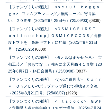
【ファンづくりの秘訣】 <ｂｅｒｕｆ ｂａｇｇａ
ｇｅ> ファムプランニング／顧客ニーズに寄り添
い、２０周年（2025年8月28日号）('25/09/03)
(0839)
【ファンづくりの秘訣】 <ＯＳＭＩＣＦＩＲＳＴ
ｏｎｌｉｎｅｓｈｏｐ】ＯＳＭＩＣＦＯＯＤＳ／高糖
度トマトを「高級ギフト」に昇華（2025年8月21日
号）('25/08/26)
(0838)
【ファンづくりの秘訣】 <タオルはまかせたろ> 京
都工芸／「おもてなし」強みに楽天月商４１％増（20
25年8月7日・14日合併号）('25/08/08)
(0837)
【ファンづくりの秘訣】 <かねこ道具店> Ｃａｒｒ
ｙ Ｏｎ／ＥＣやポップアップ通じて視聴者と交流
（2025年8月21日号）('25/08/07)
(1923)
【ファンづくりの秘訣】 <ｉｔｓｃｏｃｏ> ＧＷＦ
／定期購入者が毎年約３０％ずつ増加（2025年7月24