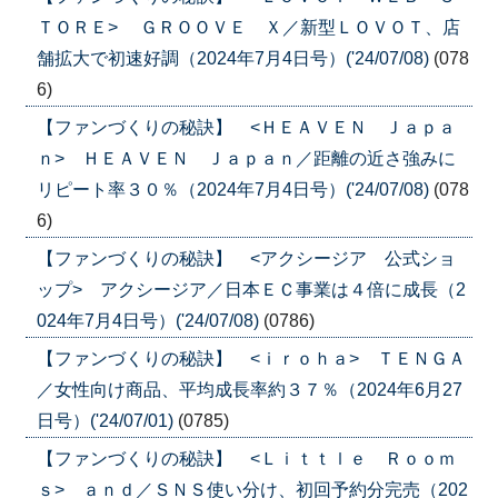
ＴＯＲＥ> ＧＲＯＯＶＥ Ｘ／新型ＬＯＶＯＴ、店
舗拡大で初速好調（2024年7月4日号）('24/07/08)
(078
6)
【ファンづくりの秘訣】 <ＨＥＡＶＥＮ Ｊａｐａ
ｎ> ＨＥＡＶＥＮ Ｊａｐａｎ／距離の近さ強みに
リピート率３０％（2024年7月4日号）('24/07/08)
(078
6)
【ファンづくりの秘訣】 <アクシージア 公式ショ
ップ> アクシージア／日本ＥＣ事業は４倍に成長（2
024年7月4日号）('24/07/08)
(0786)
【ファンづくりの秘訣】 <ｉｒｏｈａ> ＴＥＮＧＡ
／女性向け商品、平均成長率約３７％（2024年6月27
日号）('24/07/01)
(0785)
【ファンづくりの秘訣】 <Ｌｉｔｔｌｅ Ｒｏｏｍ
ｓ> ａｎｄ／ＳＮＳ使い分け、初回予約分完売（202