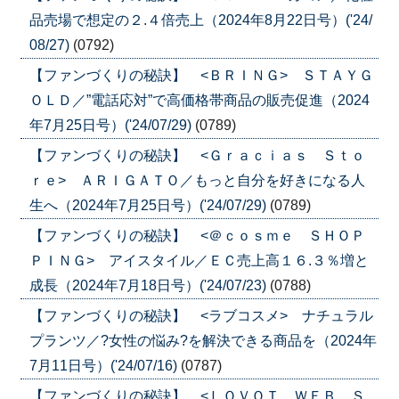
品売場で想定の２.４倍売上（2024年8月22日号）('24/
08/27)
(0792)
【ファンづくりの秘訣】 <ＢＲＩＮＧ> ＳＴＡＹＧ
ＯＬＤ／”電話応対”で高価格帯商品の販売促進（2024
年7月25日号）('24/07/29)
(0789)
【ファンづくりの秘訣】 <Ｇｒａｃｉａｓ Ｓｔｏ
ｒｅ> ＡＲＩＧＡＴＯ／もっと自分を好きになる人
生へ（2024年7月25日号）('24/07/29)
(0789)
【ファンづくりの秘訣】 <＠ｃｏｓｍｅ ＳＨＯＰ
ＰＩＮＧ> アイスタイル／ＥＣ売上高１６.３％増と
成長（2024年7月18日号）('24/07/23)
(0788)
【ファンづくりの秘訣】 <ラブコスメ> ナチュラル
プランツ／?女性の悩み?を解決できる商品を（2024年
7月11日号）('24/07/16)
(0787)
【ファンづくりの秘訣】 <ＬＯＶＯＴ ＷＥＢ Ｓ