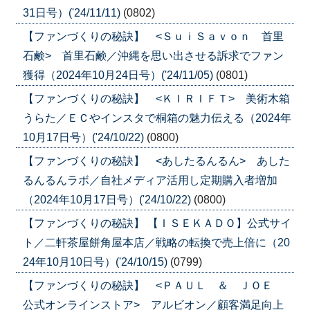
31日号）('24/11/11)
(0802)
【ファンづくりの秘訣】 <ＳｕｉＳａｖｏｎ 首里
石鹸> 首里石鹸／沖縄を思い出させる訴求でファン
獲得（2024年10月24日号）('24/11/05)
(0801)
【ファンづくりの秘訣】 <ＫＩＲＩＦＴ> 美術木箱
うらた／ＥＣやインスタで桐箱の魅力伝える（2024年
10月17日号）('24/10/22)
(0800)
【ファンづくりの秘訣】 <あしたるんるん> あした
るんるんラボ／自社メディア活用し定期購入者増加
（2024年10月17日号）('24/10/22)
(0800)
【ファンづくりの秘訣】 【ＩＳＥＫＡＤＯ】公式サイ
ト／二軒茶屋餅角屋本店／戦略の転換で売上倍に（20
24年10月10日号）('24/10/15)
(0799)
【ファンづくりの秘訣】 <ＰＡＵＬ ＆ ＪＯＥ
公式オンラインストア> アルビオン／顧客満足向上