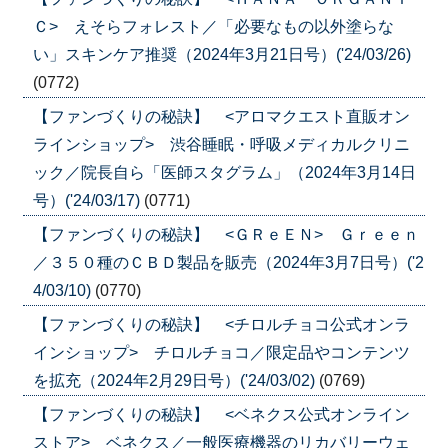
Ｃ> えそらフォレスト／「必要なもの以外塗らな
い」スキンケア推奨（2024年3月21日号）('24/03/26)
(0772)
【ファンづくりの秘訣】 <アロマクエスト直販オン
ラインショップ> 渋谷睡眠・呼吸メディカルクリニ
ック／院長自ら「医師スタグラム」（2024年3月14日
号）('24/03/17)
(0771)
【ファンづくりの秘訣】 <ＧＲｅＥＮ> Ｇｒｅｅｎ
／３５０種のＣＢＤ製品を販売（2024年3月7日号）('2
4/03/10)
(0770)
【ファンづくりの秘訣】 <チロルチョコ公式オンラ
インショップ> チロルチョコ／限定品やコンテンツ
を拡充（2024年2月29日号）('24/03/02)
(0769)
【ファンづくりの秘訣】 <ベネクス公式オンライン
ストア> ベネクス／一般医療機器のリカバリーウェ