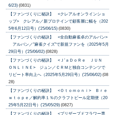
6/23)
(0831)
【ファンづくりに秘訣】 <クレアルオンラインショ
ップ> クレアル／新プロテインで顧客層に幅を（202
5年6月12日号）('25/06/15)
(0830)
【ファンづくりの秘訣】 <全自動麻雀卓のアルバン>
アルバン／”麻雀クイズ”で新規ファンを（2025年5月
29日号）('25/06/02)
(0828)
【ファンづくりの秘訣】 <Ｊ’ａＤｏＲｅ ＪＵＮ
ＯＮＬＩＮＥ> ジュン／ＣＲＭと独自コンテンツで
リピート率向上へ（2025年5月29日号）('25/06/02)
(08
28)
【ファンづくりの秘訣】 <Ｏｔｏｍｏｎｉ> Ｂｒｅ
ｗｔｏｐｅ／解約率１％のクラフトビール定期便（20
25年5月22日号）('25/05/29)
(0827)
【ファンづくりの秘訣】 <プリザーブドフラワー専