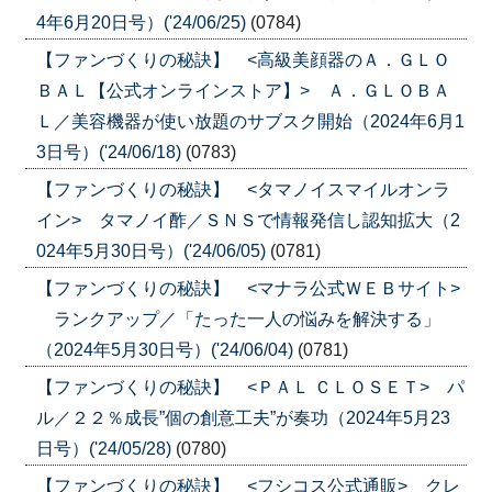
4年6月20日号）('24/06/25)
(0784)
【ファンづくりの秘訣】 <高級美顔器のＡ．ＧＬＯ
ＢＡＬ【公式オンラインストア】> Ａ．ＧＬＯＢＡ
Ｌ／美容機器が使い放題のサブスク開始（2024年6月1
3日号）('24/06/18)
(0783)
【ファンづくりの秘訣】 <タマノイスマイルオンラ
イン> タマノイ酢／ＳＮＳで情報発信し認知拡大（2
024年5月30日号）('24/06/05)
(0781)
【ファンづくりの秘訣】 <マナラ公式ＷＥＢサイト>
ランクアップ／「たった一人の悩みを解決する」
（2024年5月30日号）('24/06/04)
(0781)
【ファンづくりの秘訣】 <ＰＡＬ ＣＬＯＳＥＴ> パ
ル／２２％成長”個の創意工夫”が奏功（2024年5月23
日号）('24/05/28)
(0780)
【ファンづくりの秘訣】 <フシコス公式通販> クレ