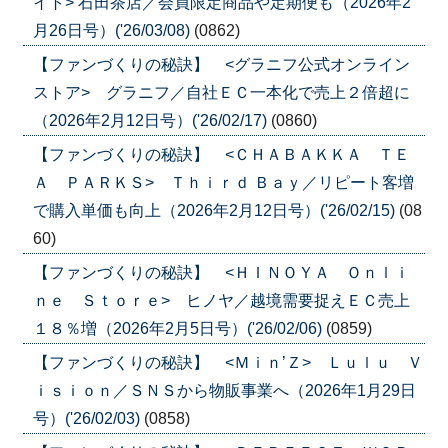
イト> 石田茶店／会員限定商品や定期便も（2026年2
月26日号）('26/03/08)
(0862)
【ファンづくりの秘訣】 <グラニフ公式オンライン
ストア> グラニフ／自社ＥＣ一本化で売上２倍超に
（2026年2月12日号）('26/02/17)
(0860)
【ファンづくりの秘訣】 <ＣＨＡＢＡＫＫＡ ＴＥ
Ａ ＰＡＲＫＳ> Ｔｈｉｒｄ Ｂａｙ／リピート客増
で購入単価も向上（2026年2月12日号）('26/02/15)
(08
60)
【ファンづくりの秘訣】 <ＨＩＮＯＹＡ Ｏｎｌｉ
ｎｅ Ｓｔｏｒｅ> ヒノヤ／越境需要捉えＥＣ売上
１８％増（2026年2月5日号）('26/02/06)
(0859)
【ファンづくりの秘訣】 <Ｍｉｎ’Ｚ> Ｌｕｌｕ Ｖ
ｉｓｉｏｎ／ＳＮＳから物販事業へ（2026年1月29日
号）('26/02/03)
(0858)