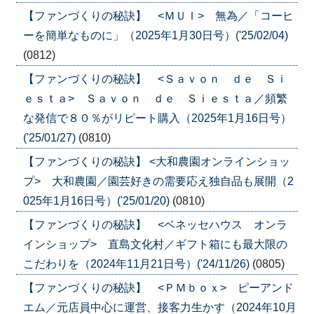
【ファンづくりの秘訣】 <ＭＵＩ> 無為／「コーヒ
ーを簡単なものに」（2025年1月30日号）('25/02/04)
(0812)
【ファンづくりの秘訣】 <Ｓａｖｏｎ ｄｅ Ｓｉ
ｅｓｔａ> Ｓａｖｏｎ ｄｅ Ｓｉｅｓｔａ／頻繁
な発信で８０％がリピート購入（2025年1月16日号）
('25/01/27)
(0810)
【ファンづくりの秘訣】 <大和農園オンラインショッ
プ> 大和農園／園芸好きの需要応え独自品も展開（2
025年1月16日号）('25/01/20)
(0810)
【ファンづくりの秘訣】 <ベネッセハウス オンラ
インショップ> 直島文化村／ギフト箱にも最大限の
こだわりを（2024年11月21日号）('24/11/26)
(0805)
【ファンづくりの秘訣】 <ＰＭｂｏｘ> ピーアンド
エム／元店員中心に運営、接客力生かす（2024年10月