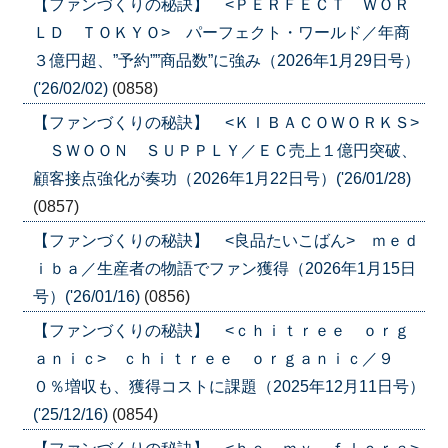
【ファンづくりの秘訣】 <ＰＥＲＦＥＣＴ ＷＯＲ
ＬＤ ＴＯＫＹＯ> パーフェクト・ワールド／年商
３億円超、”予約””商品数”に強み（2026年1月29日号）
('26/02/02)
(0858)
【ファンづくりの秘訣】 <ＫＩＢＡＣＯＷＯＲＫＳ>
ＳＷＯＯＮ ＳＵＰＰＬＹ／ＥＣ売上１億円突破、
顧客接点強化が奏功（2026年1月22日号）('26/01/28)
(0857)
【ファンづくりの秘訣】 <良品たいこばん> ｍｅｄ
ｉｂａ／生産者の物語でファン獲得（2026年1月15日
号）('26/01/16)
(0856)
【ファンづくりの秘訣】 <ｃｈｉｔｒｅｅ ｏｒｇ
ａｎｉｃ> ｃｈｉｔｒｅｅ ｏｒｇａｎｉｃ／９
０％増収も、獲得コストに課題（2025年12月11日号）
('25/12/16)
(0854)