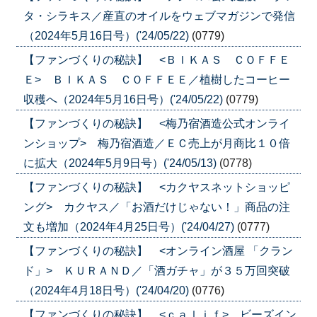
タ・シラキス／産直のオイルをウェブマガジンで発信
（2024年5月16日号）('24/05/22)
(0779)
【ファンづくりの秘訣】 <ＢＩＫＡＳ ＣＯＦＦＥ
Ｅ> ＢＩＫＡＳ ＣＯＦＦＥＥ／植樹したコーヒー
収穫へ（2024年5月16日号）('24/05/22)
(0779)
【ファンづくりの秘訣】 <梅乃宿酒造公式オンライ
ンショップ> 梅乃宿酒造／ＥＣ売上が月商比１０倍
に拡大（2024年5月9日号）('24/05/13)
(0778)
【ファンづくりの秘訣】 <カクヤスネットショッピ
ング> カクヤス／「お酒だけじゃない！」商品の注
文も増加（2024年4月25日号）('24/04/27)
(0777)
【ファンづくりの秘訣】 <オンライン酒屋 「クラン
ド」> ＫＵＲＡＮＤ／「酒ガチャ」が３５万回突破
（2024年4月18日号）('24/04/20)
(0776)
【ファンづくりの秘訣】 <ｃａｌｉｆ> ビーズイン