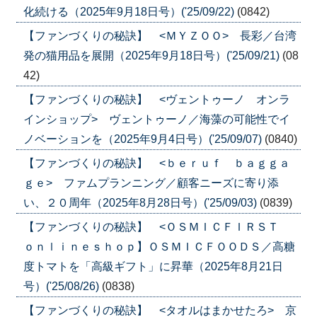
化続ける（2025年9月18日号）('25/09/22)
(0842)
【ファンづくりの秘訣】 <ＭＹＺＯＯ> 長彩／台湾
発の猫用品を展開（2025年9月18日号）('25/09/21)
(08
42)
【ファンづくりの秘訣】 <ヴェントゥーノ オンラ
インショップ> ヴェントゥーノ／海藻の可能性でイ
ノベーションを（2025年9月4日号）('25/09/07)
(0840)
【ファンづくりの秘訣】 <ｂｅｒｕｆ ｂａｇｇａ
ｇｅ> ファムプランニング／顧客ニーズに寄り添
い、２０周年（2025年8月28日号）('25/09/03)
(0839)
【ファンづくりの秘訣】 <ＯＳＭＩＣＦＩＲＳＴ
ｏｎｌｉｎｅｓｈｏｐ】ＯＳＭＩＣＦＯＯＤＳ／高糖
度トマトを「高級ギフト」に昇華（2025年8月21日
号）('25/08/26)
(0838)
【ファンづくりの秘訣】 <タオルはまかせたろ> 京