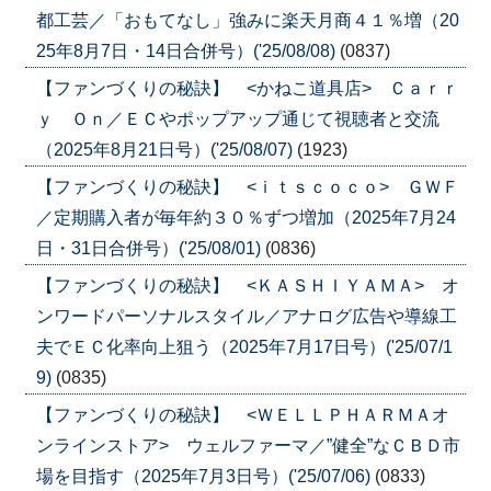
都工芸／「おもてなし」強みに楽天月商４１％増（20
25年8月7日・14日合併号）('25/08/08)
(0837)
【ファンづくりの秘訣】 <かねこ道具店> Ｃａｒｒ
ｙ Ｏｎ／ＥＣやポップアップ通じて視聴者と交流
（2025年8月21日号）('25/08/07)
(1923)
【ファンづくりの秘訣】 <ｉｔｓｃｏｃｏ> ＧＷＦ
／定期購入者が毎年約３０％ずつ増加（2025年7月24
日・31日合併号）('25/08/01)
(0836)
【ファンづくりの秘訣】 <ＫＡＳＨＩＹＡＭＡ> オ
ンワードパーソナルスタイル／アナログ広告や導線工
夫でＥＣ化率向上狙う（2025年7月17日号）('25/07/1
9)
(0835)
【ファンづくりの秘訣】 <ＷＥＬＬＰＨＡＲＭＡオ
ンラインストア> ウェルファーマ／”健全”なＣＢＤ市
場を目指す（2025年7月3日号）('25/07/06)
(0833)