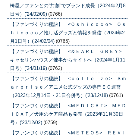
橋屋／ファンとの”共創”でブランド成長（2024年2月8
日号）('24/02/09)
(0766)
【ファンづくりの秘訣】 <Ｏｓｈｉｃｏｃｏ> Ｏｓ
ｈｉｃｏｃｏ／推し活グッズと情報を発信（2024年2
月1日号）('24/02/04)
(0765)
【ファンづくりの秘訣】 <＆ＥＡＲＬ ＧＲＥＹ>
キャセリンハウス／催事からサイトへ（2024年1月11
日号）('24/01/19)
(0762)
【ファンづくりの秘訣】 <ｃｏｌｌｅｉｚｅ> Ｓｍ
ａｒｐｒｉｓｅ／アニメ公式グッズの専門ＥＣ運営
（2023年12月14日・21日合併号）('23/12/18)
(0761)
【ファンづくりの秘訣】 <ＭＥＤＩＣＡＴ> ＭＥＤ
ＩＣＡＴ／犬用のケア商品も発売（2023年11月30日
号）('23/12/02)
(0759)
【ファンづくりの秘訣】 <ＭＥＴＥＯＳ> ＲＥＶＩ