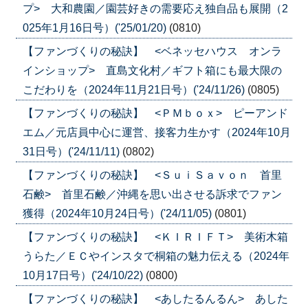
プ> 大和農園／園芸好きの需要応え独自品も展開（2
025年1月16日号）('25/01/20)
(0810)
【ファンづくりの秘訣】 <ベネッセハウス オンラ
インショップ> 直島文化村／ギフト箱にも最大限の
こだわりを（2024年11月21日号）('24/11/26)
(0805)
【ファンづくりの秘訣】 <ＰＭｂｏｘ> ピーアンド
エム／元店員中心に運営、接客力生かす（2024年10月
31日号）('24/11/11)
(0802)
【ファンづくりの秘訣】 <ＳｕｉＳａｖｏｎ 首里
石鹸> 首里石鹸／沖縄を思い出させる訴求でファン
獲得（2024年10月24日号）('24/11/05)
(0801)
【ファンづくりの秘訣】 <ＫＩＲＩＦＴ> 美術木箱
うらた／ＥＣやインスタで桐箱の魅力伝える（2024年
10月17日号）('24/10/22)
(0800)
【ファンづくりの秘訣】 <あしたるんるん> あした