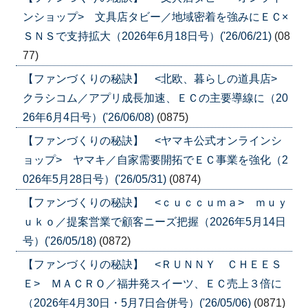
ンショップ> 文具店タビー／地域密着を強みにＥＣ×
ＳＮＳで支持拡大（2026年6月18日号）('26/06/21)
(08
77)
【ファンづくりの秘訣】 <北欧、暮らしの道具店>
クラシコム／アプリ成長加速、ＥＣの主要導線に（20
26年6月4日号）('26/06/08)
(0875)
【ファンづくりの秘訣】 <ヤマキ公式オンラインシ
ョップ> ヤマキ／自家需要開拓でＥＣ事業を強化（2
026年5月28日号）('26/05/31)
(0874)
【ファンづくりの秘訣】 <ｃｕｃｃｕｍａ> ｍｕｙ
ｕｋｏ／提案営業で顧客ニーズ把握（2026年5月14日
号）('26/05/18)
(0872)
【ファンづくりの秘訣】 <ＲＵＮＮＹ ＣＨＥＥＳ
Ｅ> ＭＡＣＲＯ／福井発スイーツ、ＥＣ売上３倍に
（2026年4月30日・5月7日合併号）('26/05/06)
(0871)