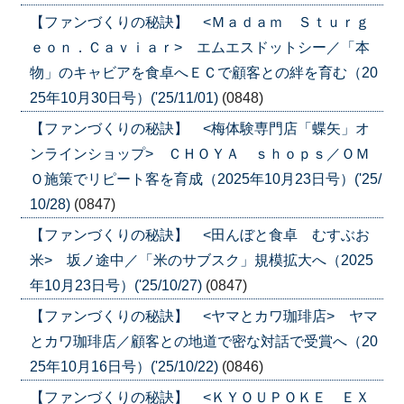
【ファンづくりの秘訣】 <Ｍａｄａｍ Ｓｔｕｒｇ
ｅｏｎ．Ｃａｖｉａｒ> エムエスドットシー／「本
物」のキャビアを食卓へＥＣで顧客との絆を育む（20
25年10月30日号）('25/11/01)
(0848)
【ファンづくりの秘訣】 <梅体験専門店「蝶矢」オ
ンラインショップ> ＣＨＯＹＡ ｓｈｏｐｓ／ＯＭ
Ｏ施策でリピート客を育成（2025年10月23日号）('25/
10/28)
(0847)
【ファンづくりの秘訣】 <田んぼと食卓 むすぶお
米> 坂ノ途中／「米のサブスク」規模拡大へ（2025
年10月23日号）('25/10/27)
(0847)
【ファンづくりの秘訣】 <ヤマとカワ珈琲店> ヤマ
とカワ珈琲店／顧客との地道で密な対話で受賞へ（20
25年10月16日号）('25/10/22)
(0846)
【ファンづくりの秘訣】 <ＫＹＯＵＰＯＫＥ ＥＸ