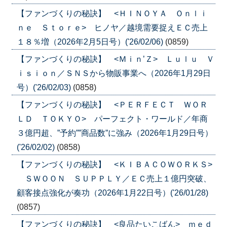
【ファンづくりの秘訣】 <ＨＩＮＯＹＡ Ｏｎｌｉ
ｎｅ Ｓｔｏｒｅ> ヒノヤ／越境需要捉えＥＣ売上
１８％増（2026年2月5日号）('26/02/06)
(0859)
【ファンづくりの秘訣】 <Ｍｉｎ’Ｚ> Ｌｕｌｕ Ｖ
ｉｓｉｏｎ／ＳＮＳから物販事業へ（2026年1月29日
号）('26/02/03)
(0858)
【ファンづくりの秘訣】 <ＰＥＲＦＥＣＴ ＷＯＲ
ＬＤ ＴＯＫＹＯ> パーフェクト・ワールド／年商
３億円超、”予約””商品数”に強み（2026年1月29日号）
('26/02/02)
(0858)
【ファンづくりの秘訣】 <ＫＩＢＡＣＯＷＯＲＫＳ>
ＳＷＯＯＮ ＳＵＰＰＬＹ／ＥＣ売上１億円突破、
顧客接点強化が奏功（2026年1月22日号）('26/01/28)
(0857)
【ファンづくりの秘訣】 <良品たいこばん> ｍｅｄ