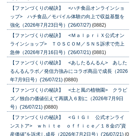
【ファンづくりの秘訣】 <ハチ食品オンラインショ
ップ> ハチ食品／モバイル体験の向上で収益基盤を
強化（2026年7月23日号）('26/07/27)
(0882)
【ファンづくりの秘訣】 <ＭａｌｐｒｉＸ公式オン
ラインショップ> ＴＯＳＣＯＭ／ＳＮＳ訴求で売上
急伸（2026年7月16日号）('26/07/21)
(0881)
【ファンづくりの秘訣】 <あしたるんるん> あした
るんるんラボ／発信力強みにコラボ商品で成長（2026
年7月9日号）('26/07/21)
(0880)
【ファンづくりの秘訣】 <土と風の植物園> クラビ
ズ／独自の価値伝えて再購入６割に（2026年7月9日
号）('26/07/21)
(0880)
【ファンづくりの秘訣】 <ＧＩＧＩ 公式オンライ
ンストア> ｗｈｉｔｅ ｏｆｆｉｃｅ／１８金の”資
産価値”を訴求し成長（2026年7月2日号）('26/07/21)
(0