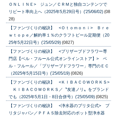
ＯＮＬＩＮＥ> ジュン／ＣＲＭと独自コンテンツで
リピート率向上へ（2025年5月29日号）('25/06/02)
(08
28)
【ファンづくりの秘訣】 <Ｏｔｏｍｏｎｉ> Ｂｒｅ
ｗｔｏｐｅ／解約率１％のクラフトビール定期便（20
25年5月22日号）('25/05/29)
(0827)
【ファンづくりの秘訣】 <プリザーブドフラワー専
門店【ベル・フルール公式オンラインストア】> ベ
ル・フルール／「プリザーブドフラワー」専門のＥＣ
（2025年5月15日号）('25/05/19)
(0826)
【ファンづくりの秘訣】 <ＫＩＢＡＣＯＷＯＲＫＳ>
ＫＩＢＡＣＯＷＯＲＫＳ／〝友達ノリ〟をブランド
でも（2025年5月1日・8日合併号）('25/05/09)
(0825)
【ファンづくりの秘訣】 <浄水器のブリタ公式> ブ
リタジャパン／ＰＦＡＳ除去対応のポット型浄水器