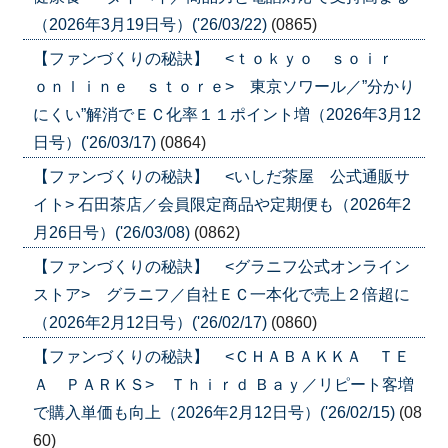
（2026年3月19日号）('26/03/22)
(0865)
【ファンづくりの秘訣】 <ｔｏｋｙｏ ｓｏｉｒ
ｏｎｌｉｎｅ ｓｔｏｒｅ> 東京ソワール／”分かり
にくい”解消でＥＣ化率１１ポイント増（2026年3月12
日号）('26/03/17)
(0864)
【ファンづくりの秘訣】 <いしだ茶屋 公式通販サ
イト> 石田茶店／会員限定商品や定期便も（2026年2
月26日号）('26/03/08)
(0862)
【ファンづくりの秘訣】 <グラニフ公式オンライン
ストア> グラニフ／自社ＥＣ一本化で売上２倍超に
（2026年2月12日号）('26/02/17)
(0860)
【ファンづくりの秘訣】 <ＣＨＡＢＡＫＫＡ ＴＥ
Ａ ＰＡＲＫＳ> Ｔｈｉｒｄ Ｂａｙ／リピート客増
で購入単価も向上（2026年2月12日号）('26/02/15)
(08
60)