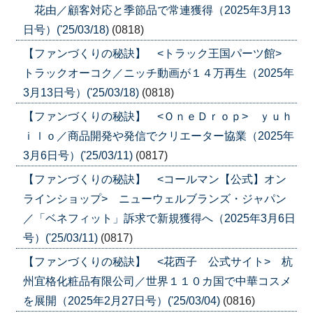
花由／顧客対応と季節品で常連獲得（2025年3月13
日号）('25/03/18)
(0818)
【ファンづくりの秘訣】 <トラック王国パーツ館>
トラックオーコク／ニッチ動画が１４万再生（2025年
3月13日号）('25/03/18)
(0818)
【ファンづくりの秘訣】 <ＯｎｅＤｒｏｐ> ｙｕｈ
ｉｌｏ／商品開発や発信でクリエーター協業（2025年
3月6日号）('25/03/11)
(0817)
【ファンづくりの秘訣】 <コールマン【公式】オン
ラインショップ> ニューウェルブランズ・ジャパン
／「ベネフィット」訴求で新規獲得へ（2025年3月6日
号）('25/03/11)
(0817)
【ファンづくりの秘訣】 <花西子 公式サイト> 杭
州宜格化粧品有限公司／世界１１０カ国で中華コスメ
を展開（2025年2月27日号）('25/03/04)
(0816)