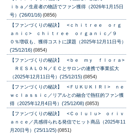
ｉｂａ／生産者の物語でファン獲得（2026年1月15日
号）('26/01/16)
(0856)
【ファンづくりの秘訣】 <ｃｈｉｔｒｅｅ ｏｒｇ
ａｎｉｃ> ｃｈｉｔｒｅｅ ｏｒｇａｎｉｃ／９
０％増収も、獲得コストに課題（2025年12月11日号）
('25/12/16)
(0854)
【ファンづくりの秘訣】 <ｂｅ ｍｙ ｆｌｏｒａ>
ＲＥＳＡＬＯＮ／ＥＣとサロンの連携で事業拡大
（2025年12月11日号）('25/12/15)
(0854)
【ファンづくりの秘訣】 <ＦＵＫＵＫＩＲＩ> ｎｅ
ｗｃｌａｓｓｉｃ／リアルとの融合で熱狂的ファン獲
得（2025年12月4日号）('25/12/08)
(0853)
【ファンづくりの秘訣】 <Ｃｏｌｕｌｕ> ｏｒｉｖ
ａｎｃｅ／共感得られる発信でヒット商品（2025年11
月20日号）('25/11/25)
(0851)