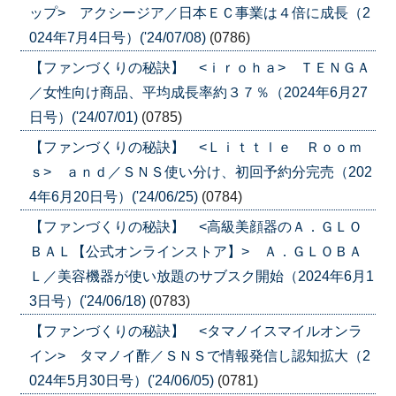
ップ> アクシージア／日本ＥＣ事業は４倍に成長（2
024年7月4日号）('24/07/08)
(0786)
【ファンづくりの秘訣】 <ｉｒｏｈａ> ＴＥＮＧＡ
／女性向け商品、平均成長率約３７％（2024年6月27
日号）('24/07/01)
(0785)
【ファンづくりの秘訣】 <Ｌｉｔｔｌｅ Ｒｏｏｍ
ｓ> ａｎｄ／ＳＮＳ使い分け、初回予約分完売（202
4年6月20日号）('24/06/25)
(0784)
【ファンづくりの秘訣】 <高級美顔器のＡ．ＧＬＯ
ＢＡＬ【公式オンラインストア】> Ａ．ＧＬＯＢＡ
Ｌ／美容機器が使い放題のサブスク開始（2024年6月1
3日号）('24/06/18)
(0783)
【ファンづくりの秘訣】 <タマノイスマイルオンラ
イン> タマノイ酢／ＳＮＳで情報発信し認知拡大（2
024年5月30日号）('24/06/05)
(0781)