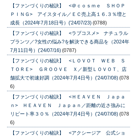
【ファンづくりの秘訣】 <＠ｃｏｓｍｅ ＳＨＯＰ
ＰＩＮＧ> アイスタイル／ＥＣ売上高１６.３％増と
成長（2024年7月18日号）('24/07/23)
(0788)
【ファンづくりの秘訣】 <ラブコスメ> ナチュラル
プランツ／?女性の悩み?を解決できる商品を（2024年
7月11日号）('24/07/16)
(0787)
【ファンづくりの秘訣】 <ＬＯＶＯＴ ＷＥＢ Ｓ
ＴＯＲＥ> ＧＲＯＯＶＥ Ｘ／新型ＬＯＶＯＴ、店
舗拡大で初速好調（2024年7月4日号）('24/07/08)
(078
6)
【ファンづくりの秘訣】 <ＨＥＡＶＥＮ Ｊａｐａ
ｎ> ＨＥＡＶＥＮ Ｊａｐａｎ／距離の近さ強みに
リピート率３０％（2024年7月4日号）('24/07/08)
(078
6)
【ファンづくりの秘訣】 <アクシージア 公式ショ