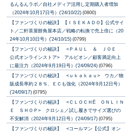
るんるんラボ／自社メディア活用し定期購入者増加
（2024年10月17日号）('24/10/22)
(0800)
【ファンづくりの秘訣】 【ＩＳＥＫＡＤＯ】公式サイ
ト／二軒茶屋餅角屋本店／戦略の転換で売上倍に（20
24年10月10日号）('24/10/15)
(0799)
【ファンづくりの秘訣】 <ＰＡＵＬ ＆ ＪＯＥ
公式オンラインストア> アルビオン／顧客満足向上
に最注力（2024年9月19日号）('24/09/24)
(0796)
【ファンづくりの秘訣】 <ｕｋａｋａｕ> ウカ／物
販成長率約２８％、ＥＣも強化（2024年9月12日号）
('24/09/17)
(0795)
【ファンづくりの秘訣】 <ＣＬＯＣＨÉ ＯＮＬＩＮ
Ｅ ＳＨＯＰ> クロシェ／試し履きでサイズ選びの
不安解消（2024年9月12日号）('24/09/17)
(0795)
【ファンづくりの秘訣】 <コールマン【公式】オン