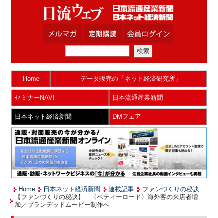
Home
データ販売の「ネット経済研究所」
セミナーNAVI
日本流通産業新聞
日本ネット経済新聞
DMフェア
Home
日本ネット経済新聞
連載記事
ファンづくりの秘訣
【ファンづくりの秘訣】 〈ベティーロード〉海外客の来店者増
加／ブランデッドムービー制作へ