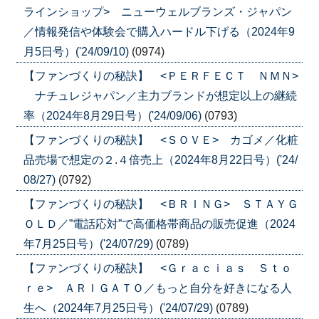
ラインショップ> ニューウェルブランズ・ジャパン
／情報発信や体験会で購入ハードル下げる（2024年9
月5日号）('24/09/10)
(0974)
【ファンづくりの秘訣】 <ＰＥＲＦＥＣＴ ＮＭＮ>
ナチュレジャパン／主力ブランドが想定以上の継続
率（2024年8月29日号）('24/09/06)
(0793)
【ファンづくりの秘訣】 <ＳＯＶＥ> カゴメ／化粧
品売場で想定の２.４倍売上（2024年8月22日号）('24/
08/27)
(0792)
【ファンづくりの秘訣】 <ＢＲＩＮＧ> ＳＴＡＹＧ
ＯＬＤ／”電話応対”で高価格帯商品の販売促進（2024
年7月25日号）('24/07/29)
(0789)
【ファンづくりの秘訣】 <Ｇｒａｃｉａｓ Ｓｔｏ
ｒｅ> ＡＲＩＧＡＴＯ／もっと自分を好きになる人
生へ（2024年7月25日号）('24/07/29)
(0789)