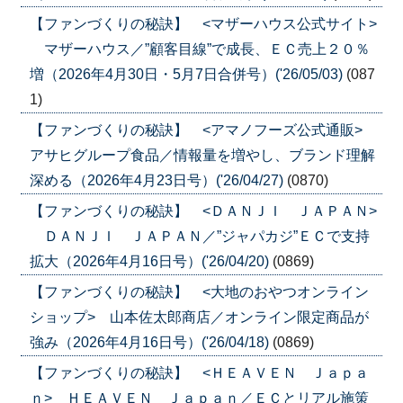
【ファンづくりの秘訣】 <マザーハウス公式サイト>
マザーハウス／”顧客目線”で成長、ＥＣ売上２０％
増（2026年4月30日・5月7日合併号）('26/05/03)
(087
1)
【ファンづくりの秘訣】 <アマノフーズ公式通販>
アサヒグループ食品／情報量を増やし、ブランド理解
深める（2026年4月23日号）('26/04/27)
(0870)
【ファンづくりの秘訣】 <ＤＡＮＪＩ ＪＡＰＡＮ>
ＤＡＮＪＩ ＪＡＰＡＮ／”ジャパカジ”ＥＣで支持
拡大（2026年4月16日号）('26/04/20)
(0869)
【ファンづくりの秘訣】 <大地のおやつオンライン
ショップ> 山本佐太郎商店／オンライン限定商品が
強み（2026年4月16日号）('26/04/18)
(0869)
【ファンづくりの秘訣】 <ＨＥＡＶＥＮ Ｊａｐａ
ｎ> ＨＥＡＶＥＮ Ｊａｐａｎ／ＥＣとリアル施策