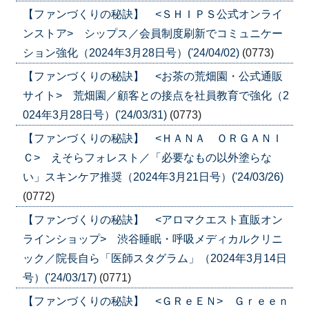
【ファンづくりの秘訣】 <ＳＨＩＰＳ公式オンライ
ンストア> シップス／会員制度刷新でコミュニケー
ション強化（2024年3月28日号）('24/04/02)
(0773)
【ファンづくりの秘訣】 <お茶の荒畑園・公式通販
サイト> 荒畑園／顧客との接点を社員教育で強化（2
024年3月28日号）('24/03/31)
(0773)
【ファンづくりの秘訣】 <ＨＡＮＡ ＯＲＧＡＮＩ
Ｃ> えそらフォレスト／「必要なもの以外塗らな
い」スキンケア推奨（2024年3月21日号）('24/03/26)
(0772)
【ファンづくりの秘訣】 <アロマクエスト直販オン
ラインショップ> 渋谷睡眠・呼吸メディカルクリニ
ック／院長自ら「医師スタグラム」（2024年3月14日
号）('24/03/17)
(0771)
【ファンづくりの秘訣】 <ＧＲｅＥＮ> Ｇｒｅｅｎ