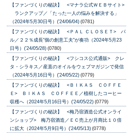
【ファンづくりの秘訣】 <マナラ公式ＷＥＢサイト>
ランクアップ／「たった一人の悩みを解決する」
（2024年5月30日号）('24/06/04)
(0781)
【ファンづくりの秘訣】 <ＰＡＬ ＣＬＯＳＥＴ> パ
ル／２２％成長”個の創意工夫”が奏功（2024年5月23
日号）('24/05/28)
(0780)
【ファンづくりの秘訣】 <フシコス公式通販> クレ
タ・シラキス／産直のオイルをウェブマガジンで発信
（2024年5月16日号）('24/05/22)
(0779)
【ファンづくりの秘訣】 <ＢＩＫＡＳ ＣＯＦＦＥ
Ｅ> ＢＩＫＡＳ ＣＯＦＦＥＥ／植樹したコーヒー
収穫へ（2024年5月16日号）('24/05/22)
(0779)
【ファンづくりの秘訣】 <梅乃宿酒造公式オンライ
ンショップ> 梅乃宿酒造／ＥＣ売上が月商比１０倍
に拡大（2024年5月9日号）('24/05/13)
(0778)