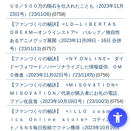
ＵＳ／５００万の隕石を仕入れたことも（2023年11月
23日号）('23/11/26)
(0758)
【ファンづくりの秘訣】 <ＬＤ―ＬＩＢＥＲＴＡＳ
ＤＲＥＡＭ―オンラインストア> パルック／独自性
あるアニメグッズ展開（2023年11月09日・16日 合併
号）('23/11/13)
(0757)
【ファンづくりの秘訣】 <ＮＹ.ＯＮＬＩＮＥ> ダイ
ドーフォワード／パーソナライズした情報提供、ＯＭ
Ｏ推進（2023年11月02日号）('23/11/05)
(0756)
【ファンづくりの秘訣】 <ＭＩＳＯＶＡＴＩＯＮ>
ＭＩＳＯＶＡＴＩＯＮ／代表が購入者にお礼の電話、
ファン化促進（2023年10月19日号）('23/10/23)
(0754)
【ファンづくりの秘訣】 <ｉＬＬＯ ｃｏｓｍｅｔ
ｉｃｓ Ｏｎｌｉｎｅ ｓｔｏｒｅ> コティスエル
ト／ＳＮＳ毎日投稿でファン獲得（2023年10月19日