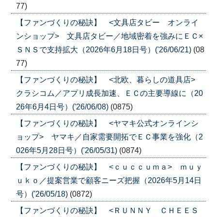
77)
【ファンづくりの秘訣】 <文具店タビー オンライ
ンショップ> 文具店タビー／地域密着を強みにＥＣ×
ＳＮＳで支持拡大（2026年6月18日号）('26/06/21)
(08
77)
【ファンづくりの秘訣】 <北欧、暮らしの道具店>
クラシコム／アプリ成長加速、ＥＣの主要導線に（20
26年6月4日号）('26/06/08)
(0875)
【ファンづくりの秘訣】 <ヤマキ公式オンラインシ
ョップ> ヤマキ／自家需要開拓でＥＣ事業を強化（2
026年5月28日号）('26/05/31)
(0874)
【ファンづくりの秘訣】 <ｃｕｃｃｕｍａ> ｍｕｙ
ｕｋｏ／提案営業で顧客ニーズ把握（2026年5月14日
号）('26/05/18)
(0872)
【ファンづくりの秘訣】 <ＲＵＮＮＹ ＣＨＥＥＳ