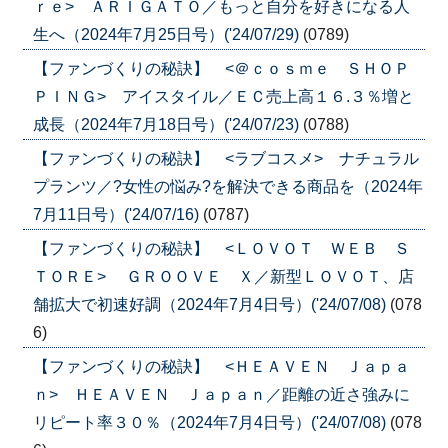
ｒｅ> ＡＲＩＧＡＴＯ／もっと自分を好きになる人
生へ（2024年7月25日号）('24/07/29)
(0789)
【ファンづくりの秘訣】 <＠ｃｏｓｍｅ ＳＨＯＰ
ＰＩＮＧ> アイスタイル／ＥＣ売上高１６.３％増と
成長（2024年7月18日号）('24/07/23)
(0788)
【ファンづくりの秘訣】 <ラブコスメ> ナチュラル
プランツ／?女性の悩み?を解決できる商品を（2024年
7月11日号）('24/07/16)
(0787)
【ファンづくりの秘訣】 <ＬＯＶＯＴ ＷＥＢ Ｓ
ＴＯＲＥ> ＧＲＯＯＶＥ Ｘ／新型ＬＯＶＯＴ、店
舗拡大で初速好調（2024年7月4日号）('24/07/08)
(078
6)
【ファンづくりの秘訣】 <ＨＥＡＶＥＮ Ｊａｐａ
ｎ> ＨＥＡＶＥＮ Ｊａｐａｎ／距離の近さ強みに
リピート率３０％（2024年7月4日号）('24/07/08)
(078