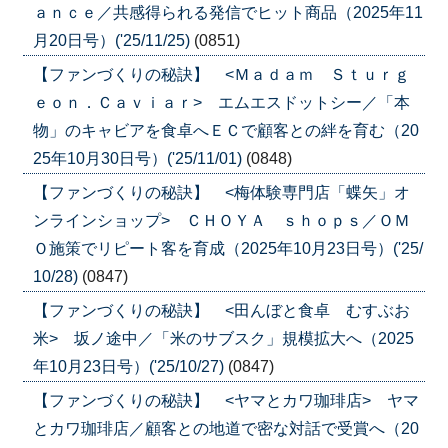
ａｎｃｅ／共感得られる発信でヒット商品（2025年11
月20日号）('25/11/25)
(0851)
【ファンづくりの秘訣】 <Ｍａｄａｍ Ｓｔｕｒｇ
ｅｏｎ．Ｃａｖｉａｒ> エムエスドットシー／「本
物」のキャビアを食卓へＥＣで顧客との絆を育む（20
25年10月30日号）('25/11/01)
(0848)
【ファンづくりの秘訣】 <梅体験専門店「蝶矢」オ
ンラインショップ> ＣＨＯＹＡ ｓｈｏｐｓ／ＯＭ
Ｏ施策でリピート客を育成（2025年10月23日号）('25/
10/28)
(0847)
【ファンづくりの秘訣】 <田んぼと食卓 むすぶお
米> 坂ノ途中／「米のサブスク」規模拡大へ（2025
年10月23日号）('25/10/27)
(0847)
【ファンづくりの秘訣】 <ヤマとカワ珈琲店> ヤマ
とカワ珈琲店／顧客との地道で密な対話で受賞へ（20