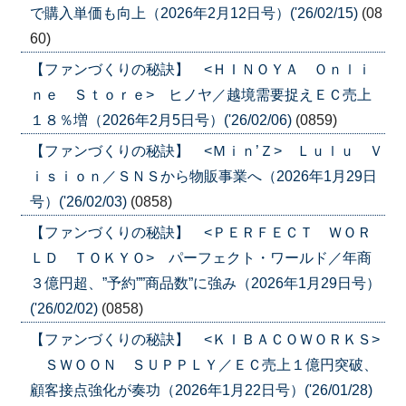
で購入単価も向上（2026年2月12日号）('26/02/15)
(08
60)
【ファンづくりの秘訣】 <ＨＩＮＯＹＡ Ｏｎｌｉ
ｎｅ Ｓｔｏｒｅ> ヒノヤ／越境需要捉えＥＣ売上
１８％増（2026年2月5日号）('26/02/06)
(0859)
【ファンづくりの秘訣】 <Ｍｉｎ’Ｚ> Ｌｕｌｕ Ｖ
ｉｓｉｏｎ／ＳＮＳから物販事業へ（2026年1月29日
号）('26/02/03)
(0858)
【ファンづくりの秘訣】 <ＰＥＲＦＥＣＴ ＷＯＲ
ＬＤ ＴＯＫＹＯ> パーフェクト・ワールド／年商
３億円超、”予約””商品数”に強み（2026年1月29日号）
('26/02/02)
(0858)
【ファンづくりの秘訣】 <ＫＩＢＡＣＯＷＯＲＫＳ>
ＳＷＯＯＮ ＳＵＰＰＬＹ／ＥＣ売上１億円突破、
顧客接点強化が奏功（2026年1月22日号）('26/01/28)