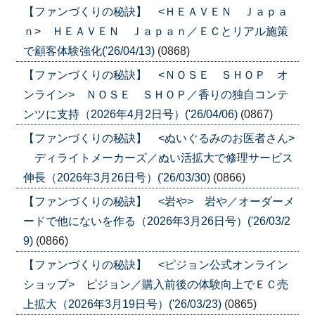
【ファンづくりの秘訣】 <ＨＥＡＶＥＮ Ｊａｐａ
ｎ> ＨＥＡＶＥＮ Ｊａｐａｎ／ＥＣとリアル施策
で顧客体験強化('26/04/13)
(0868)
【ファンづくりの秘訣】 <ＮＯＳＥ ＳＨＯＰ オ
ンライン> ＮＯＳＥ ＳＨＯＰ／香りの独自コンテ
ンツに支持（2026年4月2日号）('26/04/06)
(0867)
【ファンづくりの秘訣】 <ぬいぐるみのお医者さん>
ディライトメーカーズ／ぬい活拡大で修理サービス
伸長（2026年3月26日号）('26/03/30)
(0866)
【ファンづくりの秘訣】 <岩や> 岩や／オーダーメ
ードで他にないを作る（2026年3月26日号）('26/03/2
9)
(0866)
【ファンづくりの秘訣】 <ピジョン公式オンライン
ショップ> ピジョン／購入前後の体験向上でＥＣ売
上拡大（2026年3月19日号）('26/03/23)
(0865)