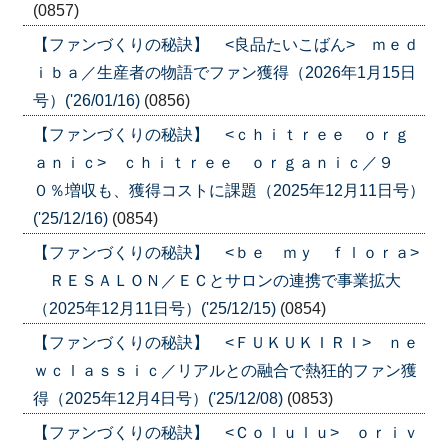
(0857)
【ファンづくりの秘訣】 <良品たいこばん> ｍｅｄ
ｉｂａ／生産者の物語でファン獲得（2026年1月15日
号）('26/01/16)
(0856)
【ファンづくりの秘訣】 <ｃｈｉｔｒｅｅ ｏｒｇ
ａｎｉｃ> ｃｈｉｔｒｅｅ ｏｒｇａｎｉｃ／９
０％増収も、獲得コストに課題（2025年12月11日号）
('25/12/16)
(0854)
【ファンづくりの秘訣】 <ｂｅ ｍｙ ｆｌｏｒａ>
ＲＥＳＡＬＯＮ／ＥＣとサロンの連携で事業拡大
（2025年12月11日号）('25/12/15)
(0854)
【ファンづくりの秘訣】 <ＦＵＫＵＫＩＲＩ> ｎｅ
ｗｃｌａｓｓｉｃ／リアルとの融合で熱狂的ファン獲
得（2025年12月4日号）('25/12/08)
(0853)
【ファンづくりの秘訣】 <Ｃｏｌｕｌｕ> ｏｒｉｖ