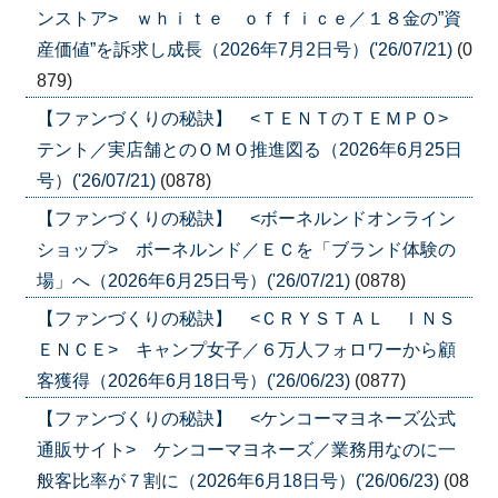
ンストア> ｗｈｉｔｅ ｏｆｆｉｃｅ／１８金の”資
産価値”を訴求し成長（2026年7月2日号）('26/07/21)
(0
879)
【ファンづくりの秘訣】 <ＴＥＮＴのＴＥＭＰＯ>
テント／実店舗とのＯＭＯ推進図る（2026年6月25日
号）('26/07/21)
(0878)
【ファンづくりの秘訣】 <ボーネルンドオンライン
ショップ> ボーネルンド／ＥＣを「ブランド体験の
場」へ（2026年6月25日号）('26/07/21)
(0878)
【ファンづくりの秘訣】 <ＣＲＹＳＴＡＬ ＩＮＳ
ＥＮＣＥ> キャンプ女子／６万人フォロワーから顧
客獲得（2026年6月18日号）('26/06/23)
(0877)
【ファンづくりの秘訣】 <ケンコーマヨネーズ公式
通販サイト> ケンコーマヨネーズ／業務用なのに一
般客比率が７割に（2026年6月18日号）('26/06/23)
(08