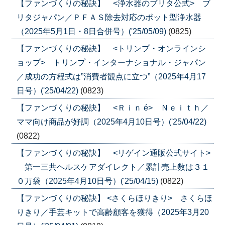
【ファンづくりの秘訣】 <浄水器のブリタ公式> ブ
リタジャパン／ＰＦＡＳ除去対応のポット型浄水器
（2025年5月1日・8日合併号）('25/05/09)
(0825)
【ファンづくりの秘訣】 <トリンプ・オンラインシ
ョップ> トリンプ・インターナショナル・ジャパン
／成功の方程式は”消費者観点に立つ”（2025年4月17
日号）('25/04/22)
(0823)
【ファンづくりの秘訣】 <Ｒｉｎ é> Ｎｅｉｔｈ／
ママ向け商品が好調（2025年4月10日号）('25/04/22)
(0822)
【ファンづくりの秘訣】 <リゲイン通販公式サイト>
第一三共ヘルスケアダイレクト／累計売上数は３１
０万袋（2025年4月10日号）('25/04/15)
(0822)
【ファンづくりの秘訣】 <さくらほりきり> さくらほ
りきり／手芸キットで高齢顧客を獲得（2025年3月20