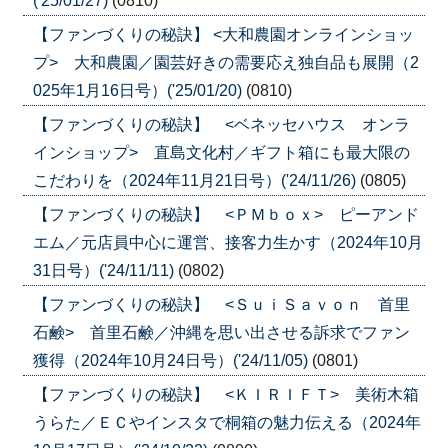
('25/01/27)
(0810)
【ファンづくりの秘訣】 <大和農園オンラインショッ
プ> 大和農園／園芸好きの需要応え独自品も展開（2
025年1月16日号）('25/01/20)
(0810)
【ファンづくりの秘訣】 <ベネッセハウス オンラ
インショップ> 直島文化村／ギフト箱にも最大限の
こだわりを（2024年11月21日号）('24/11/26)
(0805)
【ファンづくりの秘訣】 <ＰＭｂｏｘ> ピーアンド
エム／元店員中心に運営、接客力生かす（2024年10月
31日号）('24/11/11)
(0802)
【ファンづくりの秘訣】 <ＳｕｉＳａｖｏｎ 首里
石鹸> 首里石鹸／沖縄を思い出させる訴求でファン
獲得（2024年10月24日号）('24/11/05)
(0801)
【ファンづくりの秘訣】 <ＫＩＲＩＦＴ> 美術木箱
うらた／ＥＣやインスタで桐箱の魅力伝える（2024年