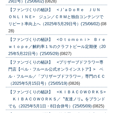
29日号）('25/06/02)
(0828)
【ファンづくりの秘訣】 <Ｊ’ａＤｏＲｅ ＪＵＮ
ＯＮＬＩＮＥ> ジュン／ＣＲＭと独自コンテンツで
リピート率向上へ（2025年5月29日号）('25/06/02)
(08
28)
【ファンづくりの秘訣】 <Ｏｔｏｍｏｎｉ> Ｂｒｅ
ｗｔｏｐｅ／解約率１％のクラフトビール定期便（20
25年5月22日号）('25/05/29)
(0827)
【ファンづくりの秘訣】 <プリザーブドフラワー専
門店【ベル・フルール公式オンラインストア】> ベ
ル・フルール／「プリザーブドフラワー」専門のＥＣ
（2025年5月15日号）('25/05/19)
(0826)
【ファンづくりの秘訣】 <ＫＩＢＡＣＯＷＯＲＫＳ>
ＫＩＢＡＣＯＷＯＲＫＳ／〝友達ノリ〟をブランド
でも（2025年5月1日・8日合併号）('25/05/09)
(0825)