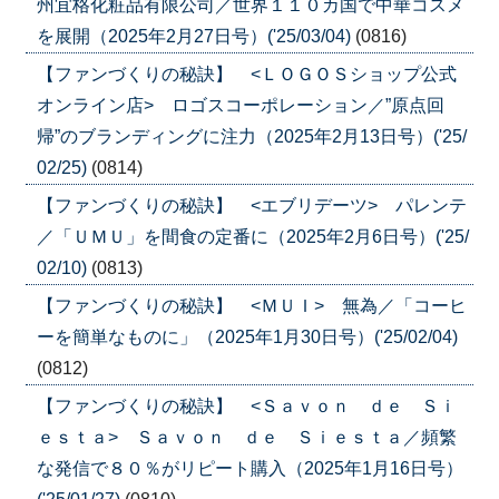
州宜格化粧品有限公司／世界１１０カ国で中華コスメ
を展開（2025年2月27日号）('25/03/04)
(0816)
【ファンづくりの秘訣】 <ＬＯＧＯＳショップ公式
オンライン店> ロゴスコーポレーション／”原点回
帰”のブランディングに注力（2025年2月13日号）('25/
02/25)
(0814)
【ファンづくりの秘訣】 <エブリデーツ> パレンテ
／「ＵＭＵ」を間食の定番に（2025年2月6日号）('25/
02/10)
(0813)
【ファンづくりの秘訣】 <ＭＵＩ> 無為／「コーヒ
ーを簡単なものに」（2025年1月30日号）('25/02/04)
(0812)
【ファンづくりの秘訣】 <Ｓａｖｏｎ ｄｅ Ｓｉ
ｅｓｔａ> Ｓａｖｏｎ ｄｅ Ｓｉｅｓｔａ／頻繁
な発信で８０％がリピート購入（2025年1月16日号）