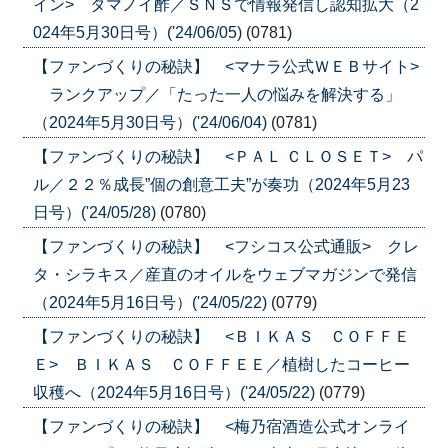
イン> タマノイ酢／ＳＮＳで情報発信し認知拡大（2
024年5月30日号）('24/06/05)
(0781)
【ファンづくりの秘訣】 <マナラ公式ＷＥＢサイト>
ランクアップ／「たった一人の悩みを解決する」
（2024年5月30日号）('24/06/04)
(0781)
【ファンづくりの秘訣】 <ＰＡＬ ＣＬＯＳＥＴ> パ
ル／２２％成長”個の創意工夫”が奏功（2024年5月23
日号）('24/05/28)
(0780)
【ファンづくりの秘訣】 <フシコス公式通販> クレ
タ・シラキス／産直のオイルをウェブマガジンで発信
（2024年5月16日号）('24/05/22)
(0779)
【ファンづくりの秘訣】 <ＢＩＫＡＳ ＣＯＦＦＥ
Ｅ> ＢＩＫＡＳ ＣＯＦＦＥＥ／植樹したコーヒー
収穫へ（2024年5月16日号）('24/05/22)
(0779)
【ファンづくりの秘訣】 <梅乃宿酒造公式オンライ