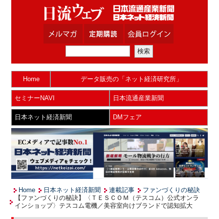
Home
データ販売の「ネット経済研究所」
セミナーNAVI
日本流通産業新聞
日本ネット経済新聞
DMフェア
Home
日本ネット経済新聞
連載記事
ファンづくりの秘訣
【ファンづくりの秘訣】〈ＴＥＳＣＯＭ（テスコム）公式オンラ
インショップ〉テスコム電機／美容室向けブランドで認知拡大