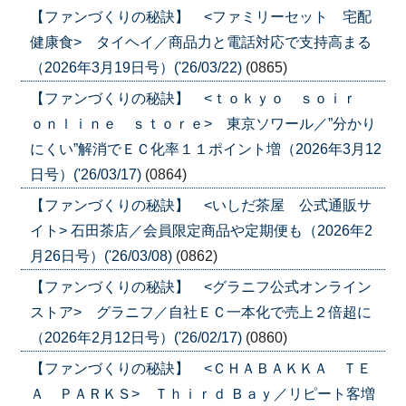
【ファンづくりの秘訣】 <ファミリーセット 宅配
健康食> タイヘイ／商品力と電話対応で支持高まる
（2026年3月19日号）('26/03/22)
(0865)
【ファンづくりの秘訣】 <ｔｏｋｙｏ ｓｏｉｒ
ｏｎｌｉｎｅ ｓｔｏｒｅ> 東京ソワール／”分かり
にくい”解消でＥＣ化率１１ポイント増（2026年3月12
日号）('26/03/17)
(0864)
【ファンづくりの秘訣】 <いしだ茶屋 公式通販サ
イト> 石田茶店／会員限定商品や定期便も（2026年2
月26日号）('26/03/08)
(0862)
【ファンづくりの秘訣】 <グラニフ公式オンライン
ストア> グラニフ／自社ＥＣ一本化で売上２倍超に
（2026年2月12日号）('26/02/17)
(0860)
【ファンづくりの秘訣】 <ＣＨＡＢＡＫＫＡ ＴＥ
Ａ ＰＡＲＫＳ> Ｔｈｉｒｄ Ｂａｙ／リピート客増