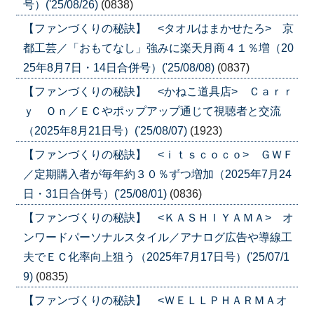
号）('25/08/26)
(0838)
【ファンづくりの秘訣】 <タオルはまかせたろ> 京
都工芸／「おもてなし」強みに楽天月商４１％増（20
25年8月7日・14日合併号）('25/08/08)
(0837)
【ファンづくりの秘訣】 <かねこ道具店> Ｃａｒｒ
ｙ Ｏｎ／ＥＣやポップアップ通じて視聴者と交流
（2025年8月21日号）('25/08/07)
(1923)
【ファンづくりの秘訣】 <ｉｔｓｃｏｃｏ> ＧＷＦ
／定期購入者が毎年約３０％ずつ増加（2025年7月24
日・31日合併号）('25/08/01)
(0836)
【ファンづくりの秘訣】 <ＫＡＳＨＩＹＡＭＡ> オ
ンワードパーソナルスタイル／アナログ広告や導線工
夫でＥＣ化率向上狙う（2025年7月17日号）('25/07/1
9)
(0835)
【ファンづくりの秘訣】 <ＷＥＬＬＰＨＡＲＭＡオ