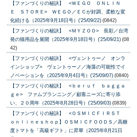
【ファンづくりの秘訣】 <ＷＥＧＯ ＯＮＬＩＮ
Ｅ ＳＴＯＲＥ> ＷＥＧＯ／ＥＣが好調、柔軟な変
化続ける（2025年9月18日号）('25/09/22)
(0842)
【ファンづくりの秘訣】 <ＭＹＺＯＯ> 長彩／台湾
発の猫用品を展開（2025年9月18日号）('25/09/21)
(08
42)
【ファンづくりの秘訣】 <ヴェントゥーノ オンラ
インショップ> ヴェントゥーノ／海藻の可能性でイ
ノベーションを（2025年9月4日号）('25/09/07)
(0840)
【ファンづくりの秘訣】 <ｂｅｒｕｆ ｂａｇｇａ
ｇｅ> ファムプランニング／顧客ニーズに寄り添
い、２０周年（2025年8月28日号）('25/09/03)
(0839)
【ファンづくりの秘訣】 <ＯＳＭＩＣＦＩＲＳＴ
ｏｎｌｉｎｅｓｈｏｐ】ＯＳＭＩＣＦＯＯＤＳ／高糖
度トマトを「高級ギフト」に昇華（2025年8月21日