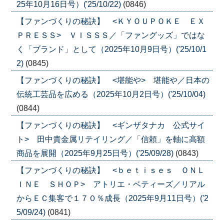
25年10月16日号）('25/10/22)
(0846)
【ファンづくりの秘訣】 <ＫＹＯＵＰＯＫＥ ＥＸ
ＰＲＥＳＳ> ＶＩＳＳＳ／「ファングッズ」ではな
く「ブランド」として（2025年10月9日号）('25/10/1
2)
(0845)
【ファンづくりの秘訣】 <堪能や> 堪能や／日本の
伝統工芸品を広める（2025年10月2日号）('25/10/04)
(0844)
【ファンづくりの秘訣】 <ギンザタナカ 公式サイ
ト> 田中貴金属リテイリング／「信頼」を軸に高額
商品を展開（2025年9月25日号）('25/09/28)
(0843)
【ファンづくりの秘訣】 <ｂｅｔｉｓｅｓ ＯＮＬ
ＩＮＥ ＳＨＯＰ> アトリエ・ベティーズ／リアル
からＥＣ集客で１７０％成長（2025年9月11日号）('2
5/09/24)
(0841)