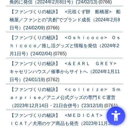
角的に発信（2024年2月8日号）('24/02/13)
(0766)
【ファンづくりの秘訣】 <元祖くず餅 船橋屋> 船
橋屋／ファンとの”共創”でブランド成長（2024年2月8
日号）('24/02/09)
(0766)
【ファンづくりの秘訣】 <Ｏｓｈｉｃｏｃｏ> Ｏｓ
ｈｉｃｏｃｏ／推し活グッズと情報を発信（2024年2
月1日号）('24/02/04)
(0765)
【ファンづくりの秘訣】 <＆ＥＡＲＬ ＧＲＥＹ>
キャセリンハウス／催事からサイトへ（2024年1月11
日号）('24/01/19)
(0762)
【ファンづくりの秘訣】 <ｃｏｌｌｅｉｚｅ> Ｓｍ
ａｒｐｒｉｓｅ／アニメ公式グッズの専門ＥＣ運営
（2023年12月14日・21日合併号）('23/12/18)
(0761)
【ファンづくりの秘訣】 <ＭＥＤＩＣＡＴ> ＭＥＤ
ＩＣＡＴ／犬用のケア商品も発売（2023年11月30日