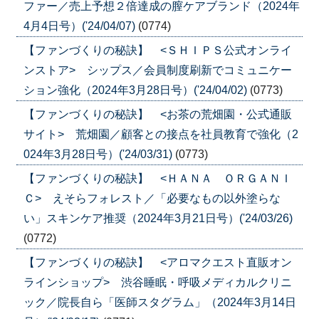
ファー／売上予想２倍達成の膣ケアブランド（2024年
4月4日号）('24/04/07)
(0774)
【ファンづくりの秘訣】 <ＳＨＩＰＳ公式オンライ
ンストア> シップス／会員制度刷新でコミュニケー
ション強化（2024年3月28日号）('24/04/02)
(0773)
【ファンづくりの秘訣】 <お茶の荒畑園・公式通販
サイト> 荒畑園／顧客との接点を社員教育で強化（2
024年3月28日号）('24/03/31)
(0773)
【ファンづくりの秘訣】 <ＨＡＮＡ ＯＲＧＡＮＩ
Ｃ> えそらフォレスト／「必要なもの以外塗らな
い」スキンケア推奨（2024年3月21日号）('24/03/26)
(0772)
【ファンづくりの秘訣】 <アロマクエスト直販オン
ラインショップ> 渋谷睡眠・呼吸メディカルクリニ
ック／院長自ら「医師スタグラム」（2024年3月14日