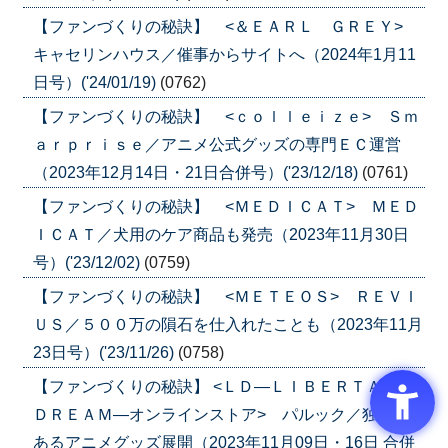
【ファンづくりの秘訣】 <＆ＥＡＲＬ ＧＲＥＹ>
キャセリンハウス／催事からサイトへ（2024年1月11
日号）('24/01/19)
(0762)
【ファンづくりの秘訣】 <ｃｏｌｌｅｉｚｅ> Ｓｍ
ａｒｐｒｉｓｅ／アニメ公式グッズの専門ＥＣ運営
（2023年12月14日・21日合併号）('23/12/18)
(0761)
【ファンづくりの秘訣】 <ＭＥＤＩＣＡＴ> ＭＥＤ
ＩＣＡＴ／犬用のケア商品も発売（2023年11月30日
号）('23/12/02)
(0759)
【ファンづくりの秘訣】 <ＭＥＴＥＯＳ> ＲＥＶＩ
ＵＳ／５００万の隕石を仕入れたことも（2023年11月
23日号）('23/11/26)
(0758)
【ファンづくりの秘訣】 <ＬＤ―ＬＩＢＥＲＴＡＳ
ＤＲＥＡＭ―オンラインストア> パルック／独自性
あるアニメグッズ展開（2023年11月09日・16日 合併