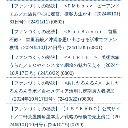
【ファンづくりの秘訣】 <ＰＭｂｏｘ> ピーアンド
エム／元店員中心に運営、接客力生かす（2024年10月
31日号）('24/11/11)
(0802)
【ファンづくりの秘訣】 <ＳｕｉＳａｖｏｎ 首里
石鹸> 首里石鹸／沖縄を思い出させる訴求でファン
獲得（2024年10月24日号）('24/11/05)
(0801)
【ファンづくりの秘訣】 <ＫＩＲＩＦＴ> 美術木箱
うらた／ＥＣやインスタで桐箱の魅力伝える（2024年
10月17日号）('24/10/22)
(0800)
【ファンづくりの秘訣】 <あしたるんるん> あした
るんるんラボ／自社メディア活用し定期購入者増加
（2024年10月17日号）('24/10/22)
(0800)
【ファンづくりの秘訣】 【ＩＳＥＫＡＤＯ】公式サイ
ト／二軒茶屋餅角屋本店／戦略の転換で売上倍に（20
24年10月10日号）('24/10/15)
(0799)