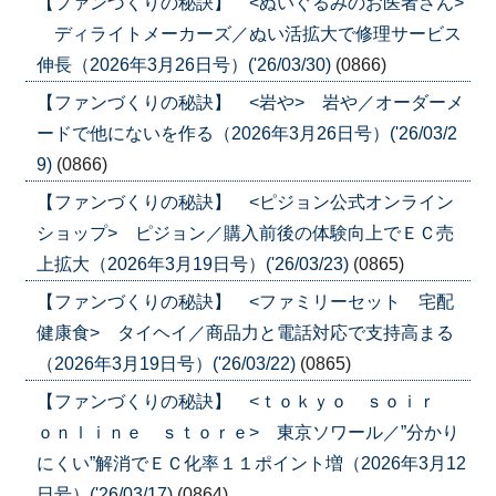
【ファンづくりの秘訣】 <ぬいぐるみのお医者さん>
ディライトメーカーズ／ぬい活拡大で修理サービス
伸長（2026年3月26日号）('26/03/30)
(0866)
【ファンづくりの秘訣】 <岩や> 岩や／オーダーメ
ードで他にないを作る（2026年3月26日号）('26/03/2
9)
(0866)
【ファンづくりの秘訣】 <ピジョン公式オンライン
ショップ> ピジョン／購入前後の体験向上でＥＣ売
上拡大（2026年3月19日号）('26/03/23)
(0865)
【ファンづくりの秘訣】 <ファミリーセット 宅配
健康食> タイヘイ／商品力と電話対応で支持高まる
（2026年3月19日号）('26/03/22)
(0865)
【ファンづくりの秘訣】 <ｔｏｋｙｏ ｓｏｉｒ
ｏｎｌｉｎｅ ｓｔｏｒｅ> 東京ソワール／”分かり
にくい”解消でＥＣ化率１１ポイント増（2026年3月12
日号）('26/03/17)
(0864)