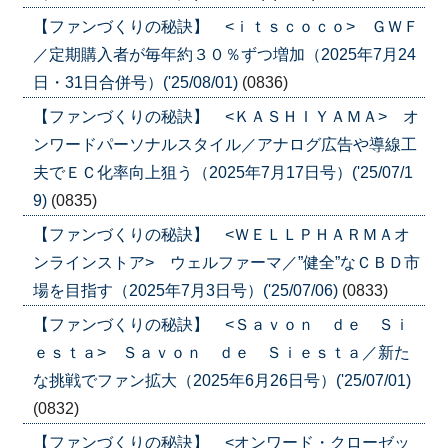
【ファンづくりの秘訣】 <ｉｔｓｃｏｃｏ> ＧＷＦ
／定期購入者が毎年約３０％ずつ増加（2025年7月24
日・31日合併号）('25/08/01)
(0836)
【ファンづくりの秘訣】 <ＫＡＳＨＩＹＡＭＡ> オ
ンワードパーソナルスタイル／アナログ広告や導線工
夫でＥＣ化率向上狙う（2025年7月17日号）('25/07/1
9)
(0835)
【ファンづくりの秘訣】 <ＷＥＬＬＰＨＡＲＭＡオ
ンラインストア> ウェルファーマ／”健全”なＣＢＤ市
場を目指す（2025年7月3日号）('25/07/06)
(0833)
【ファンづくりの秘訣】 <Ｓａｖｏｎ ｄｅ Ｓｉ
ｅｓｔａ> Ｓａｖｏｎ ｄｅ Ｓｉｅｓｔａ／新た
な挑戦でファン拡大（2025年6月26日号）('25/07/01)
(0832)
【ファンづくりの秘訣】 <オンワード・クローゼッ