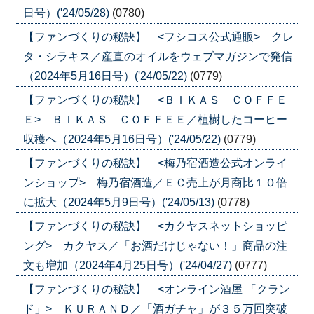
日号）('24/05/28)
(0780)
【ファンづくりの秘訣】 <フシコス公式通販> クレ
タ・シラキス／産直のオイルをウェブマガジンで発信
（2024年5月16日号）('24/05/22)
(0779)
【ファンづくりの秘訣】 <ＢＩＫＡＳ ＣＯＦＦＥ
Ｅ> ＢＩＫＡＳ ＣＯＦＦＥＥ／植樹したコーヒー
収穫へ（2024年5月16日号）('24/05/22)
(0779)
【ファンづくりの秘訣】 <梅乃宿酒造公式オンライ
ンショップ> 梅乃宿酒造／ＥＣ売上が月商比１０倍
に拡大（2024年5月9日号）('24/05/13)
(0778)
【ファンづくりの秘訣】 <カクヤスネットショッピ
ング> カクヤス／「お酒だけじゃない！」商品の注
文も増加（2024年4月25日号）('24/04/27)
(0777)
【ファンづくりの秘訣】 <オンライン酒屋 「クラン
ド」> ＫＵＲＡＮＤ／「酒ガチャ」が３５万回突破