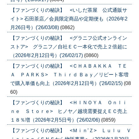
【ファンづくりの秘訣】 <いしだ茶屋 公式通販サ
イト> 石田茶店／会員限定商品や定期便も（2026年2
月26日号）('26/03/08)
(0862)
【ファンづくりの秘訣】 <グラニフ公式オンライン
ストア> グラニフ／自社ＥＣ一本化で売上２倍超に
（2026年2月12日号）('26/02/17)
(0860)
【ファンづくりの秘訣】 <ＣＨＡＢＡＫＫＡ ＴＥ
Ａ ＰＡＲＫＳ> Ｔｈｉｒｄ Ｂａｙ／リピート客増
で購入単価も向上（2026年2月12日号）('26/02/15)
(08
60)
【ファンづくりの秘訣】 <ＨＩＮＯＹＡ Ｏｎｌｉ
ｎｅ Ｓｔｏｒｅ> ヒノヤ／越境需要捉えＥＣ売上
１８％増（2026年2月5日号）('26/02/06)
(0859)
【ファンづくりの秘訣】 <Ｍｉｎ’Ｚ> Ｌｕｌｕ Ｖ