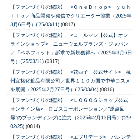
【ファンづくりの秘訣】 <ＯｎｅＤｒｏｐ> ｙｕｈ
ｉｌｏ／商品開発や発信でクリエーター協業（2025年
3月6日号）('25/03/11)
(0817)
【ファンづくりの秘訣】 <コールマン【公式】オン
ラインショップ> ニューウェルブランズ・ジャパン
／「ベネフィット」訴求で新規獲得へ（2025年3月6日
号）('25/03/11)
(0817)
【ファンづくりの秘訣】 <花西子 公式サイト> 杭
州宜格化粧品有限公司／世界１１０カ国で中華コスメ
を展開（2025年2月27日号）('25/03/04)
(0816)
【ファンづくりの秘訣】 <ＬＯＧＯＳショップ公式
オンライン店> ロゴスコーポレーション／”原点回
帰”のブランディングに注力（2025年2月13日号）('25/
02/25)
(0814)
【ファンづくりの秘訣】 <エブリデーツ> パレンテ