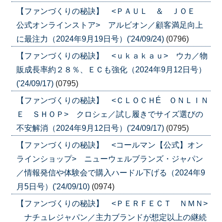
【ファンづくりの秘訣】 <ＰＡＵＬ ＆ ＪＯＥ
公式オンラインストア> アルビオン／顧客満足向上
に最注力（2024年9月19日号）('24/09/24)
(0796)
【ファンづくりの秘訣】 <ｕｋａｋａｕ> ウカ／物
販成長率約２８％、ＥＣも強化（2024年9月12日号）
('24/09/17)
(0795)
【ファンづくりの秘訣】 <ＣＬＯＣＨÉ ＯＮＬＩＮ
Ｅ ＳＨＯＰ> クロシェ／試し履きでサイズ選びの
不安解消（2024年9月12日号）('24/09/17)
(0795)
【ファンづくりの秘訣】 <コールマン【公式】オン
ラインショップ> ニューウェルブランズ・ジャパン
／情報発信や体験会で購入ハードル下げる（2024年9
月5日号）('24/09/10)
(0974)
【ファンづくりの秘訣】 <ＰＥＲＦＥＣＴ ＮＭＮ>
ナチュレジャパン／主力ブランドが想定以上の継続