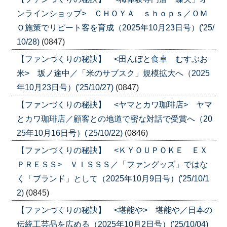
ンラインショップ> ＣＨＯＹＡ ｓｈｏｐｓ／ＯＭ
Ｏ施策でリピート客を育成（2025年10月23日号）('25/
10/28)
(0847)
【ファンづくりの秘訣】 <田んぼと食卓 むすぶお
米> 坂ノ途中／「米のサブスク」規模拡大へ（2025
年10月23日号）('25/10/27)
(0847)
【ファンづくりの秘訣】 <ヤマとカワ珈琲店> ヤマ
とカワ珈琲店／顧客との地道で密な対話で受賞へ（20
25年10月16日号）('25/10/22)
(0846)
【ファンづくりの秘訣】 <ＫＹＯＵＰＯＫＥ ＥＸ
ＰＲＥＳＳ> ＶＩＳＳＳ／「ファングッズ」ではな
く「ブランド」として（2025年10月9日号）('25/10/1
2)
(0845)
【ファンづくりの秘訣】 <堪能や> 堪能や／日本の
伝統工芸品を広める（2025年10月2日号）('25/10/04)