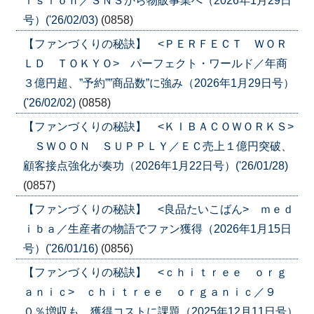
ｉｓｉｏｎ／ＳＮＳから物販事業へ（2026年1月29日
号）('26/02/03)
(0858)
【ファンづくりの秘訣】 <ＰＥＲＦＥＣＴ ＷＯＲ
ＬＤ ＴＯＫＹＯ> パーフェクト・ワールド／年商
３億円超、”予約””商品数”に強み（2026年1月29日号）
('26/02/02)
(0858)
【ファンづくりの秘訣】 <ＫＩＢＡＣＯＷＯＲＫＳ>
ＳＷＯＯＮ ＳＵＰＰＬＹ／ＥＣ売上１億円突破、
顧客接点強化が奏功（2026年1月22日号）('26/01/28)
(0857)
【ファンづくりの秘訣】 <良品たいこばん> ｍｅｄ
ｉｂａ／生産者の物語でファン獲得（2026年1月15日
号）('26/01/16)
(0856)
【ファンづくりの秘訣】 <ｃｈｉｔｒｅｅ ｏｒｇ
ａｎｉｃ> ｃｈｉｔｒｅｅ ｏｒｇａｎｉｃ／９
０％増収も、獲得コストに課題（2025年12月11日号）