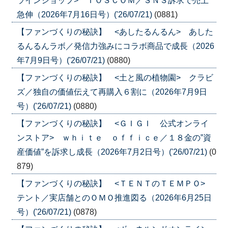
ラインショップ> ＴＯＳＣＯＭ／ＳＮＳ訴求で売上
急伸（2026年7月16日号）('26/07/21)
(0881)
【ファンづくりの秘訣】 <あしたるんるん> あした
るんるんラボ／発信力強みにコラボ商品で成長（2026
年7月9日号）('26/07/21)
(0880)
【ファンづくりの秘訣】 <土と風の植物園> クラビ
ズ／独自の価値伝えて再購入６割に（2026年7月9日
号）('26/07/21)
(0880)
【ファンづくりの秘訣】 <ＧＩＧＩ 公式オンライ
ンストア> ｗｈｉｔｅ ｏｆｆｉｃｅ／１８金の”資
産価値”を訴求し成長（2026年7月2日号）('26/07/21)
(0
879)
【ファンづくりの秘訣】 <ＴＥＮＴのＴＥＭＰＯ>
テント／実店舗とのＯＭＯ推進図る（2026年6月25日
号）('26/07/21)
(0878)