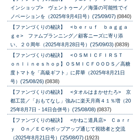
インショップ> ヴェントゥーノ／海藻の可能性でイ
ノベーションを（2025年9月4日号）('25/09/07)
(0840)
【ファンづくりの秘訣】 <ｂｅｒｕｆ ｂａｇｇａ
ｇｅ> ファムプランニング／顧客ニーズに寄り添
い、２０周年（2025年8月28日号）('25/09/03)
(0839)
【ファンづくりの秘訣】 <ＯＳＭＩＣＦＩＲＳＴ
ｏｎｌｉｎｅｓｈｏｐ】ＯＳＭＩＣＦＯＯＤＳ／高糖
度トマトを「高級ギフト」に昇華（2025年8月21日
号）('25/08/26)
(0838)
【ファンづくりの秘訣】 <タオルはまかせたろ> 京
都工芸／「おもてなし」強みに楽天月商４１％増（20
25年8月7日・14日合併号）('25/08/08)
(0837)
【ファンづくりの秘訣】 <かねこ道具店> Ｃａｒｒ
ｙ Ｏｎ／ＥＣやポップアップ通じて視聴者と交流
（2025年8月21日号）('25/08/07)
(1923)