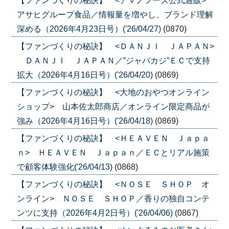
【ファンづくりの秘訣】 <アマノフーズ公式通販>
アサヒグループ食品／情報量を増やし、ブランド理解
深める（2026年4月23日号）('26/04/27)
(0870)
【ファンづくりの秘訣】 <ＤＡＮＪＩ ＪＡＰＡＮ>
ＤＡＮＪＩ ＪＡＰＡＮ／”ジャパカジ”ＥＣで支持
拡大（2026年4月16日号）('26/04/20)
(0869)
【ファンづくりの秘訣】 <大地のおやつオンライン
ショップ> 山本佐太郎商店／オンライン限定商品が
強み（2026年4月16日号）('26/04/18)
(0869)
【ファンづくりの秘訣】 <ＨＥＡＶＥＮ Ｊａｐａ
ｎ> ＨＥＡＶＥＮ Ｊａｐａｎ／ＥＣとリアル施策
で顧客体験強化('26/04/13)
(0868)
【ファンづくりの秘訣】 <ＮＯＳＥ ＳＨＯＰ オ
ンライン> ＮＯＳＥ ＳＨＯＰ／香りの独自コンテ
ンツに支持（2026年4月2日号）('26/04/06)
(0867)