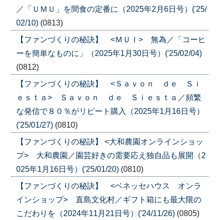
／「ＵＭＵ」を間食の定番に（2025年2月6日号）('25/
02/10)
(0813)
【ファンづくりの秘訣】 <ＭＵＩ> 無為／「コーヒ
ーを簡単なものに」（2025年1月30日号）('25/02/04)
(0812)
【ファンづくりの秘訣】 <Ｓａｖｏｎ ｄｅ Ｓｉ
ｅｓｔａ> Ｓａｖｏｎ ｄｅ Ｓｉｅｓｔａ／頻繁
な発信で８０％がリピート購入（2025年1月16日号）
('25/01/27)
(0810)
【ファンづくりの秘訣】 <大和農園オンラインショッ
プ> 大和農園／園芸好きの需要応え独自品も展開（2
025年1月16日号）('25/01/20)
(0810)
【ファンづくりの秘訣】 <ベネッセハウス オンラ
インショップ> 直島文化村／ギフト箱にも最大限の
こだわりを（2024年11月21日号）('24/11/26)
(0805)