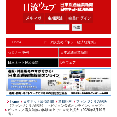
Home
データ販売の「ネット経済研究所」
セミナーNAVI
日本流通産業新聞
日本ネット経済新聞
DMフェア
Home
日本ネット経済新聞
連載記事
ファンづくりの秘訣
【ファンづくりの秘訣】 <ピジョン公式オンラインショップ>
ピジョン／購入前後の体験向上でＥＣ売上拡大（2026年3月19日
号）