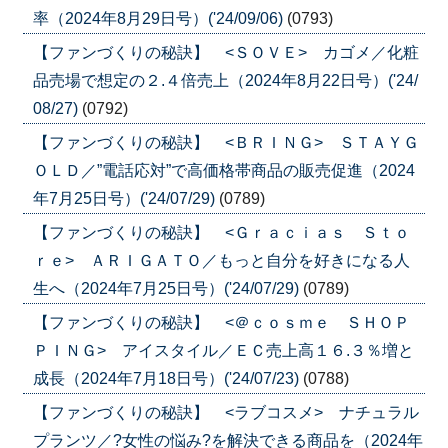
率（2024年8月29日号）('24/09/06)
(0793)
【ファンづくりの秘訣】 <ＳＯＶＥ> カゴメ／化粧
品売場で想定の２.４倍売上（2024年8月22日号）('24/
08/27)
(0792)
【ファンづくりの秘訣】 <ＢＲＩＮＧ> ＳＴＡＹＧ
ＯＬＤ／”電話応対”で高価格帯商品の販売促進（2024
年7月25日号）('24/07/29)
(0789)
【ファンづくりの秘訣】 <Ｇｒａｃｉａｓ Ｓｔｏ
ｒｅ> ＡＲＩＧＡＴＯ／もっと自分を好きになる人
生へ（2024年7月25日号）('24/07/29)
(0789)
【ファンづくりの秘訣】 <＠ｃｏｓｍｅ ＳＨＯＰ
ＰＩＮＧ> アイスタイル／ＥＣ売上高１６.３％増と
成長（2024年7月18日号）('24/07/23)
(0788)
【ファンづくりの秘訣】 <ラブコスメ> ナチュラル
プランツ／?女性の悩み?を解決できる商品を（2024年