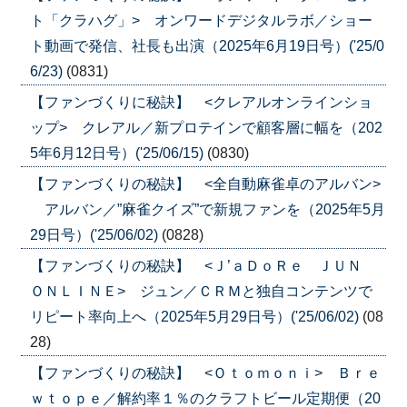
ト「クラハグ」> オンワードデジタルラボ／ショー
ト動画で発信、社長も出演（2025年6月19日号）('25/0
6/23)
(0831)
【ファンづくりに秘訣】 <クレアルオンラインショ
ップ> クレアル／新プロテインで顧客層に幅を（202
5年6月12日号）('25/06/15)
(0830)
【ファンづくりの秘訣】 <全自動麻雀卓のアルバン>
アルバン／”麻雀クイズ”で新規ファンを（2025年5月
29日号）('25/06/02)
(0828)
【ファンづくりの秘訣】 <Ｊ’ａＤｏＲｅ ＪＵＮ
ＯＮＬＩＮＥ> ジュン／ＣＲＭと独自コンテンツで
リピート率向上へ（2025年5月29日号）('25/06/02)
(08
28)
【ファンづくりの秘訣】 <Ｏｔｏｍｏｎｉ> Ｂｒｅ
ｗｔｏｐｅ／解約率１％のクラフトビール定期便（20