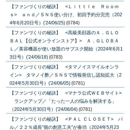
【ファンづくりの秘訣】 <Ｌｉｔｔｌｅ Ｒｏｏｍ
ｓ> ａｎｄ／ＳＮＳ使い分け、初回予約分完売（202
4年6月20日号）('24/06/25)
(0784)
【ファンづくりの秘訣】 <高級美顔器のＡ．ＧＬＯ
ＢＡＬ【公式オンラインストア】> Ａ．ＧＬＯＢＡ
Ｌ／美容機器が使い放題のサブスク開始（2024年6月1
3日号）('24/06/18)
(0783)
【ファンづくりの秘訣】 <タマノイスマイルオンラ
イン> タマノイ酢／ＳＮＳで情報発信し認知拡大（2
024年5月30日号）('24/06/05)
(0781)
【ファンづくりの秘訣】 <マナラ公式ＷＥＢサイト>
ランクアップ／「たった一人の悩みを解決する」
（2024年5月30日号）('24/06/04)
(0781)
【ファンづくりの秘訣】 <ＰＡＬ ＣＬＯＳＥＴ> パ
ル／２２％成長”個の創意工夫”が奏功（2024年5月23