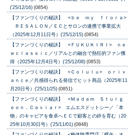
('25/12/16)
(0854)
【ファンづくりの秘訣】 <ｂｅ ｍｙ ｆｌｏｒａ>
ＲＥＳＡＬＯＮ／ＥＣとサロンの連携で事業拡大
（2025年12月11日号）('25/12/15)
(0854)
【ファンづくりの秘訣】 <ＦＵＫＵＫＩＲＩ> ｎｅ
ｗｃｌａｓｓｉｃ／リアルとの融合で熱狂的ファン獲
得（2025年12月4日号）('25/12/08)
(0853)
【ファンづくりの秘訣】 <Ｃｏｌｕｌｕ> ｏｒｉｖ
ａｎｃｅ／共感得られる発信でヒット商品（2025年11
月20日号）('25/11/25)
(0851)
【ファンづくりの秘訣】 <Ｍａｄａｍ Ｓｔｕｒｇ
ｅｏｎ．Ｃａｖｉａｒ> エムエスドットシー／「本
物」のキャビアを食卓へＥＣで顧客との絆を育む（20
25年10月30日号）('25/11/01)
(0848)
【ファンづくりの秘訣】 <梅体験専門店「蝶矢」オ