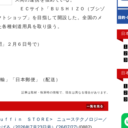
ＥＣサイト「ＢＵＳＨＩＺＯ（ブシゾ
クトショップ」を目指して開設した。全国のメ
た各種剣道用具を取り扱う。
日
聞」２月６日号で）
1
2
3
日
運輸」「日本郵便」（配送）
1
2
記事は取材・執筆時の情報で、現在は異なる場合があります。
3
ｕｆｆｉｎ ＳＴＯＲＥ> ニューステクノロジー／
026年7月23日号）('26/07/27)
(0882)