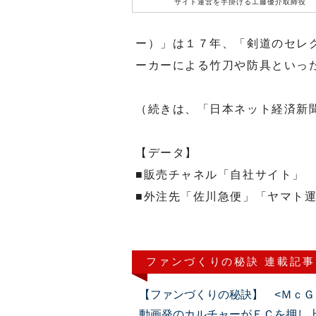
サイト運営を手掛ける工藤優介取締役
ー）」は１７年、「剣道のセレ
ーカーによる竹刀や防具といっ
（続きは、「日本ネット経済新
【データ】
■販売チャネル「自社サイト」
■外注先「佐川急便」「ヤマト
ファンづくりの秘訣 連載記事
【ファンづくりの秘訣】 <ＭｃＧ
動画発のカルチャーがＥＣを押し上げる（2