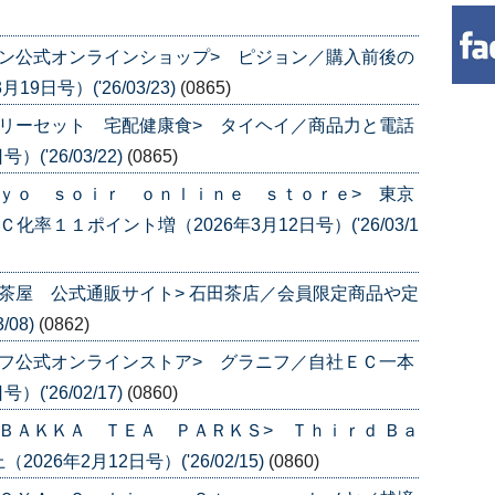
ン公式オンラインショップ> ピジョン／購入前後の
日号）('26/03/23)
(0865)
リーセット 宅配健康食> タイヘイ／商品力と電話
('26/03/22)
(0865)
ｙｏ ｓｏｉｒ ｏｎｌｉｎｅ ｓｔｏｒｅ> 東京
率１１ポイント増（2026年3月12日号）('26/03/1
茶屋 公式通販サイト> 石田茶店／会員限定商品や定
/08)
(0862)
フ公式オンラインストア> グラニフ／自社ＥＣ一本
('26/02/17)
(0860)
ＢＡＫＫＡ ＴＥＡ ＰＡＲＫＳ> Ｔｈｉｒｄ Ｂａ
6年2月12日号）('26/02/15)
(0860)