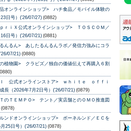
品オンラインショップ> ハチ食品／モバイル体験の
号）('26/07/27)
(0882)
ｐｒｉＸ公式オンラインショップ> ＴＯＳＣＯＭ／
号）('26/07/21)
(0881)
るんるん> あしたるんるんラボ／発信力強みにコラ
/07/21)
(0880)
の植物園> クラビズ／独自の価値伝えて再購入６割
(0880)
Ｉ 公式オンラインストア> ｗｈｉｔｅ ｏｆｆｉ
2026年7月2日号）('26/07/21)
(0879)
ＴのＴＥＭＰＯ> テント／実店舗とのＯＭＯ推進図
)
(0878)
ルンドオンラインショップ> ボーネルンド／ＥＣを
日号）('26/07/21)
(0878)