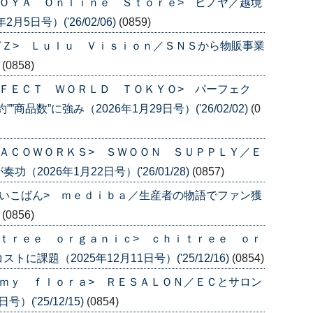
ＯＹＡ Ｏｎｌｉｎｅ Ｓｔｏｒｅ> ヒノヤ／越境
5日号）('26/02/06)
(0859)
’Ｚ> Ｌｕｌｕ Ｖｉｓｉｏｎ／ＳＮＳから物販事業
)
(0858)
ＦＥＣＴ ＷＯＲＬＤ ＴＯＫＹＯ> パーフェク
品数”に強み（2026年1月29日号）('26/02/02)
(0
ＡＣＯＷＯＲＫＳ> ＳＷＯＯＮ ＳＵＰＰＬＹ／Ｅ
026年1月22日号）('26/01/28)
(0857)
いこばん> ｍｅｄｉｂａ／生産者の物語でファン獲
)
(0856)
ｔｒｅｅ ｏｒｇａｎｉｃ> ｃｈｉｔｒｅｅ ｏｒ
課題（2025年12月11日号）('25/12/16)
(0854)
ｍｙ ｆｌｏｒａ> ＲＥＳＡＬＯＮ／ＥＣとサロン
('25/12/15)
(0854)