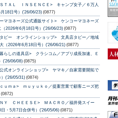
ＳＴＡＬ ＩＮＳＥＮＣＥ> キャンプ女子／６万人
日号）('26/06/23)
(0877)
ーマヨネーズ公式通販サイト> ケンコーマヨネーズ
6年6月18日号）('26/06/23)
(0877)
タビー オンラインショップ> 文具店タビー／地域
26年6月18日号）('26/06/21)
(0877)
暮らしの道具店> クラシコム／アプリ成長加速、Ｅ
6/06/08)
(0875)
公式オンラインショップ> ヤマキ／自家需要開拓で
26/05/31)
(0874)
ｃｕｍａ> ｍｕｙｕｋｏ／提案営業で顧客ニーズ把
)
(0872)
ＮＹ ＣＨＥＥＳＥ> ＭＡＣＲＯ／福井発スイー
・5月7日合併号）('26/05/06)
(0871)