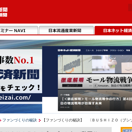
ファンづくりの秘訣
【ファンづくりの秘訣】 〈ＢＵＳＨＩＺＯ（ブシ