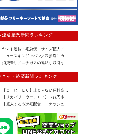
本流通産業新聞ランキング
ヤマト運輸／宅急便、サイズ拡大／…
ニュースキンジャパン／表参道にカ…
消費者庁／ニチガスの違法な取引を…
本ネット経済新聞ランキング
【コーヒーＥＣ】止まらない原料高…
【リカバリーウエアＥＣ】６兆円市…
【拡大する冷凍宅配食】 ナッシュ…