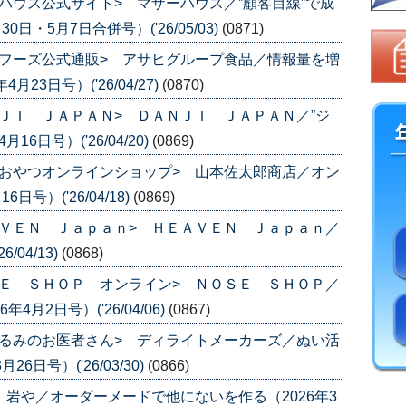
ハウス公式サイト> マザーハウス／”顧客目線”で成
日・5月7日合併号）('26/05/03)
(0871)
フーズ公式通販> アサヒグループ食品／情報量を増
3日号）('26/04/27)
(0870)
ＪＩ ＪＡＰＡＮ> ＤＡＮＪＩ ＪＡＰＡＮ／”ジ
6日号）('26/04/20)
(0869)
おやつオンラインショップ> 山本佐太郎商店／オン
号）('26/04/18)
(0869)
ＶＥＮ Ｊａｐａｎ> ＨＥＡＶＥＮ Ｊａｐａｎ／
04/13)
(0868)
Ｅ ＳＨＯＰ オンライン> ＮＯＳＥ ＳＨＯＰ／
月2日号）('26/04/06)
(0867)
るみのお医者さん> ディライトメーカーズ／ぬい活
日号）('26/03/30)
(0866)
 岩や／オーダーメードで他にないを作る（2026年3