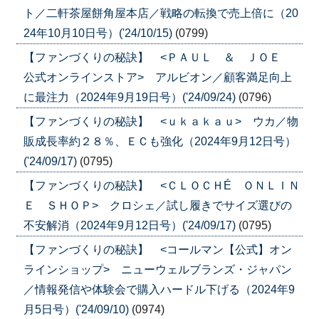
ト／二軒茶屋餅角屋本店／戦略の転換で売上倍に（20
24年10月10日号）('24/10/15)
(0799)
【ファンづくりの秘訣】 <ＰＡＵＬ ＆ ＪＯＥ
公式オンラインストア> アルビオン／顧客満足向上
に最注力（2024年9月19日号）('24/09/24)
(0796)
【ファンづくりの秘訣】 <ｕｋａｋａｕ> ウカ／物
販成長率約２８％、ＥＣも強化（2024年9月12日号）
('24/09/17)
(0795)
【ファンづくりの秘訣】 <ＣＬＯＣＨÉ ＯＮＬＩＮ
Ｅ ＳＨＯＰ> クロシェ／試し履きでサイズ選びの
不安解消（2024年9月12日号）('24/09/17)
(0795)
【ファンづくりの秘訣】 <コールマン【公式】オン
ラインショップ> ニューウェルブランズ・ジャパン
／情報発信や体験会で購入ハードル下げる（2024年9
月5日号）('24/09/10)
(0974)