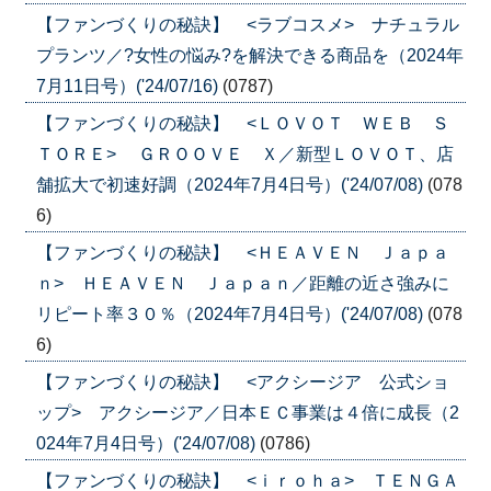
【ファンづくりの秘訣】 <ラブコスメ> ナチュラル
プランツ／?女性の悩み?を解決できる商品を（2024年
7月11日号）('24/07/16)
(0787)
【ファンづくりの秘訣】 <ＬＯＶＯＴ ＷＥＢ Ｓ
ＴＯＲＥ> ＧＲＯＯＶＥ Ｘ／新型ＬＯＶＯＴ、店
舗拡大で初速好調（2024年7月4日号）('24/07/08)
(078
6)
【ファンづくりの秘訣】 <ＨＥＡＶＥＮ Ｊａｐａ
ｎ> ＨＥＡＶＥＮ Ｊａｐａｎ／距離の近さ強みに
リピート率３０％（2024年7月4日号）('24/07/08)
(078
6)
【ファンづくりの秘訣】 <アクシージア 公式ショ
ップ> アクシージア／日本ＥＣ事業は４倍に成長（2
024年7月4日号）('24/07/08)
(0786)
【ファンづくりの秘訣】 <ｉｒｏｈａ> ＴＥＮＧＡ