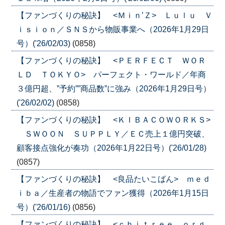
【ファンづくりの秘訣】 <Ｍｉｎ’Ｚ> Ｌｕｌｕ Ｖ
ｉｓｉｏｎ／ＳＮＳから物販事業へ（2026年1月29日
号）('26/02/03)
(0858)
【ファンづくりの秘訣】 <ＰＥＲＦＥＣＴ ＷＯＲ
ＬＤ ＴＯＫＹＯ> パーフェクト・ワールド／年商
３億円超、”予約””商品数”に強み（2026年1月29日号）
('26/02/02)
(0858)
【ファンづくりの秘訣】 <ＫＩＢＡＣＯＷＯＲＫＳ>
ＳＷＯＯＮ ＳＵＰＰＬＹ／ＥＣ売上１億円突破、
顧客接点強化が奏功（2026年1月22日号）('26/01/28)
(0857)
【ファンづくりの秘訣】 <良品たいこばん> ｍｅｄ
ｉｂａ／生産者の物語でファン獲得（2026年1月15日
号）('26/01/16)
(0856)
【ファンづくりの秘訣】 <ｃｈｉｔｒｅｅ ｏｒｇ