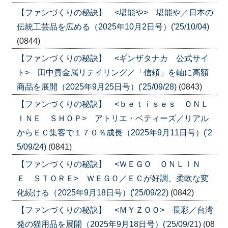
【ファンづくりの秘訣】 <堪能や> 堪能や／日本の
伝統工芸品を広める（2025年10月2日号）('25/10/04)
(0844)
【ファンづくりの秘訣】 <ギンザタナカ 公式サイ
ト> 田中貴金属リテイリング／「信頼」を軸に高額
商品を展開（2025年9月25日号）('25/09/28)
(0843)
【ファンづくりの秘訣】 <ｂｅｔｉｓｅｓ ＯＮＬ
ＩＮＥ ＳＨＯＰ> アトリエ・ベティーズ／リアル
からＥＣ集客で１７０％成長（2025年9月11日号）('2
5/09/24)
(0841)
【ファンづくりの秘訣】 <ＷＥＧＯ ＯＮＬＩＮ
Ｅ ＳＴＯＲＥ> ＷＥＧＯ／ＥＣが好調、柔軟な変
化続ける（2025年9月18日号）('25/09/22)
(0842)
【ファンづくりの秘訣】 <ＭＹＺＯＯ> 長彩／台湾
発の猫用品を展開（2025年9月18日号）('25/09/21)
(08