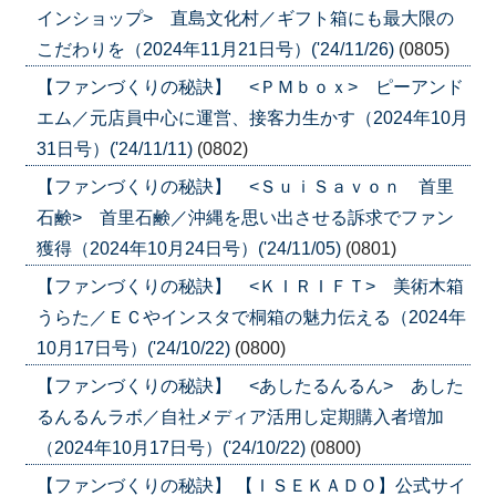
インショップ> 直島文化村／ギフト箱にも最大限の
こだわりを（2024年11月21日号）('24/11/26)
(0805)
【ファンづくりの秘訣】 <ＰＭｂｏｘ> ピーアンド
エム／元店員中心に運営、接客力生かす（2024年10月
31日号）('24/11/11)
(0802)
【ファンづくりの秘訣】 <ＳｕｉＳａｖｏｎ 首里
石鹸> 首里石鹸／沖縄を思い出させる訴求でファン
獲得（2024年10月24日号）('24/11/05)
(0801)
【ファンづくりの秘訣】 <ＫＩＲＩＦＴ> 美術木箱
うらた／ＥＣやインスタで桐箱の魅力伝える（2024年
10月17日号）('24/10/22)
(0800)
【ファンづくりの秘訣】 <あしたるんるん> あした
るんるんラボ／自社メディア活用し定期購入者増加
（2024年10月17日号）('24/10/22)
(0800)
【ファンづくりの秘訣】 【ＩＳＥＫＡＤＯ】公式サイ