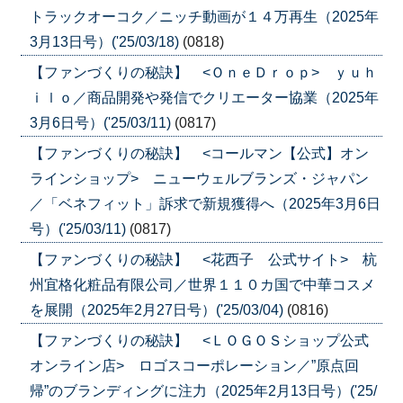
トラックオーコク／ニッチ動画が１４万再生（2025年
3月13日号）('25/03/18)
(0818)
【ファンづくりの秘訣】 <ＯｎｅＤｒｏｐ> ｙｕｈ
ｉｌｏ／商品開発や発信でクリエーター協業（2025年
3月6日号）('25/03/11)
(0817)
【ファンづくりの秘訣】 <コールマン【公式】オン
ラインショップ> ニューウェルブランズ・ジャパン
／「ベネフィット」訴求で新規獲得へ（2025年3月6日
号）('25/03/11)
(0817)
【ファンづくりの秘訣】 <花西子 公式サイト> 杭
州宜格化粧品有限公司／世界１１０カ国で中華コスメ
を展開（2025年2月27日号）('25/03/04)
(0816)
【ファンづくりの秘訣】 <ＬＯＧＯＳショップ公式
オンライン店> ロゴスコーポレーション／”原点回
帰”のブランディングに注力（2025年2月13日号）('25/