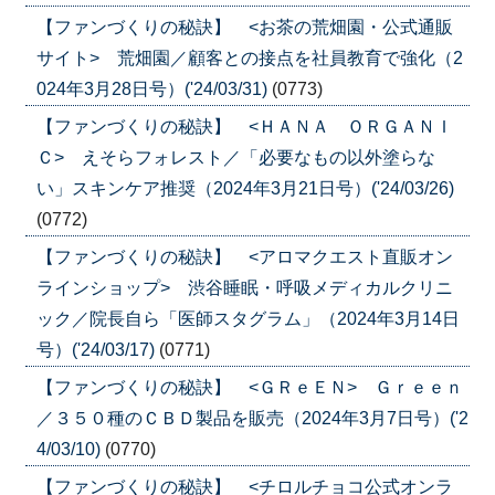
【ファンづくりの秘訣】 <お茶の荒畑園・公式通販
サイト> 荒畑園／顧客との接点を社員教育で強化（2
024年3月28日号）('24/03/31)
(0773)
【ファンづくりの秘訣】 <ＨＡＮＡ ＯＲＧＡＮＩ
Ｃ> えそらフォレスト／「必要なもの以外塗らな
い」スキンケア推奨（2024年3月21日号）('24/03/26)
(0772)
【ファンづくりの秘訣】 <アロマクエスト直販オン
ラインショップ> 渋谷睡眠・呼吸メディカルクリニ
ック／院長自ら「医師スタグラム」（2024年3月14日
号）('24/03/17)
(0771)
【ファンづくりの秘訣】 <ＧＲｅＥＮ> Ｇｒｅｅｎ
／３５０種のＣＢＤ製品を販売（2024年3月7日号）('2
4/03/10)
(0770)
【ファンづくりの秘訣】 <チロルチョコ公式オンラ