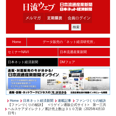
Home
データ販売の「ネット経済研究所」
セミナーNAVI
日本流通産業新聞
日本ネット経済新聞
DMフェア
Home
日本ネット経済新聞
連載記事
ファンづくりの秘訣
【ファンづくりの秘訣】 <リゲイン通販公式サイト> 第一三共
ヘルスケアダイレクト／累計売上数は３１０万袋（2025年4月10
日号）