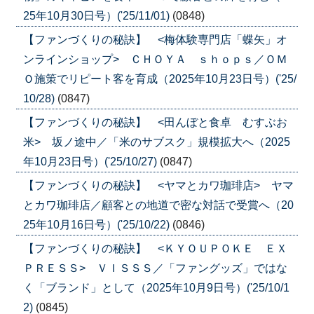
25年10月30日号）('25/11/01)
(0848)
【ファンづくりの秘訣】 <梅体験専門店「蝶矢」オ
ンラインショップ> ＣＨＯＹＡ ｓｈｏｐｓ／ＯＭ
Ｏ施策でリピート客を育成（2025年10月23日号）('25/
10/28)
(0847)
【ファンづくりの秘訣】 <田んぼと食卓 むすぶお
米> 坂ノ途中／「米のサブスク」規模拡大へ（2025
年10月23日号）('25/10/27)
(0847)
【ファンづくりの秘訣】 <ヤマとカワ珈琲店> ヤマ
とカワ珈琲店／顧客との地道で密な対話で受賞へ（20
25年10月16日号）('25/10/22)
(0846)
【ファンづくりの秘訣】 <ＫＹＯＵＰＯＫＥ ＥＸ
ＰＲＥＳＳ> ＶＩＳＳＳ／「ファングッズ」ではな
く「ブランド」として（2025年10月9日号）('25/10/1
2)
(0845)