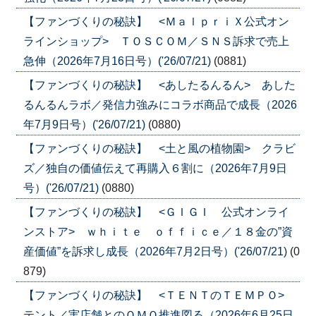
【ファンづくりの秘訣】 <ＭａｌｐｒｉＸ公式オン
ラインショップ> ＴＯＳＣＯＭ／ＳＮＳ訴求で売上
急伸（2026年7月16日号）('26/07/21)
(0881)
【ファンづくりの秘訣】 <あしたるんるん> あした
るんるんラボ／発信力強みにコラボ商品で成長（2026
年7月9日号）('26/07/21)
(0880)
【ファンづくりの秘訣】 <土と風の植物園> クラビ
ズ／独自の価値伝えて再購入６割に（2026年7月9日
号）('26/07/21)
(0880)
【ファンづくりの秘訣】 <ＧＩＧＩ 公式オンライ
ンストア> ｗｈｉｔｅ ｏｆｆｉｃｅ／１８金の”資
産価値”を訴求し成長（2026年7月2日号）('26/07/21)
(0
879)
【ファンづくりの秘訣】 <ＴＥＮＴのＴＥＭＰＯ>
テント／実店舗とのＯＭＯ推進図る（2026年6月25日