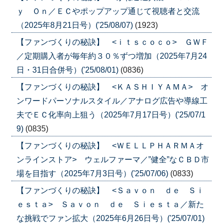
ｙ Ｏｎ／ＥＣやポップアップ通じて視聴者と交流
（2025年8月21日号）('25/08/07)
(1923)
【ファンづくりの秘訣】 <ｉｔｓｃｏｃｏ> ＧＷＦ
／定期購入者が毎年約３０％ずつ増加（2025年7月24
日・31日合併号）('25/08/01)
(0836)
【ファンづくりの秘訣】 <ＫＡＳＨＩＹＡＭＡ> オ
ンワードパーソナルスタイル／アナログ広告や導線工
夫でＥＣ化率向上狙う（2025年7月17日号）('25/07/1
9)
(0835)
【ファンづくりの秘訣】 <ＷＥＬＬＰＨＡＲＭＡオ
ンラインストア> ウェルファーマ／”健全”なＣＢＤ市
場を目指す（2025年7月3日号）('25/07/06)
(0833)
【ファンづくりの秘訣】 <Ｓａｖｏｎ ｄｅ Ｓｉ
ｅｓｔａ> Ｓａｖｏｎ ｄｅ Ｓｉｅｓｔａ／新た
な挑戦でファン拡大（2025年6月26日号）('25/07/01)