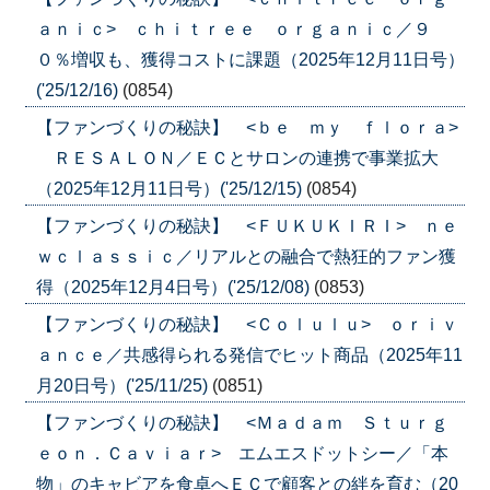
ａｎｉｃ> ｃｈｉｔｒｅｅ ｏｒｇａｎｉｃ／９
０％増収も、獲得コストに課題（2025年12月11日号）
('25/12/16)
(0854)
【ファンづくりの秘訣】 <ｂｅ ｍｙ ｆｌｏｒａ>
ＲＥＳＡＬＯＮ／ＥＣとサロンの連携で事業拡大
（2025年12月11日号）('25/12/15)
(0854)
【ファンづくりの秘訣】 <ＦＵＫＵＫＩＲＩ> ｎｅ
ｗｃｌａｓｓｉｃ／リアルとの融合で熱狂的ファン獲
得（2025年12月4日号）('25/12/08)
(0853)
【ファンづくりの秘訣】 <Ｃｏｌｕｌｕ> ｏｒｉｖ
ａｎｃｅ／共感得られる発信でヒット商品（2025年11
月20日号）('25/11/25)
(0851)
【ファンづくりの秘訣】 <Ｍａｄａｍ Ｓｔｕｒｇ
ｅｏｎ．Ｃａｖｉａｒ> エムエスドットシー／「本
物」のキャビアを食卓へＥＣで顧客との絆を育む（20