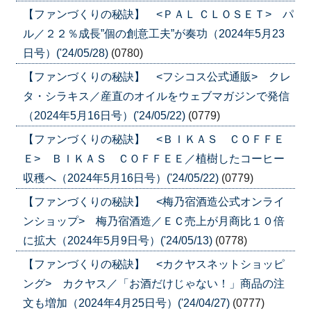
【ファンづくりの秘訣】 <ＰＡＬ ＣＬＯＳＥＴ> パ
ル／２２％成長”個の創意工夫”が奏功（2024年5月23
日号）('24/05/28)
(0780)
【ファンづくりの秘訣】 <フシコス公式通販> クレ
タ・シラキス／産直のオイルをウェブマガジンで発信
（2024年5月16日号）('24/05/22)
(0779)
【ファンづくりの秘訣】 <ＢＩＫＡＳ ＣＯＦＦＥ
Ｅ> ＢＩＫＡＳ ＣＯＦＦＥＥ／植樹したコーヒー
収穫へ（2024年5月16日号）('24/05/22)
(0779)
【ファンづくりの秘訣】 <梅乃宿酒造公式オンライ
ンショップ> 梅乃宿酒造／ＥＣ売上が月商比１０倍
に拡大（2024年5月9日号）('24/05/13)
(0778)
【ファンづくりの秘訣】 <カクヤスネットショッピ
ング> カクヤス／「お酒だけじゃない！」商品の注
文も増加（2024年4月25日号）('24/04/27)
(0777)