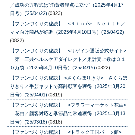
／成功の方程式は”消費者観点に立つ”（2025年4月17
日号）('25/04/22)
(0823)
【ファンづくりの秘訣】 <Ｒｉｎ é> Ｎｅｉｔｈ／
ママ向け商品が好調（2025年4月10日号）('25/04/22)
(0822)
【ファンづくりの秘訣】 <リゲイン通販公式サイト>
第一三共ヘルスケアダイレクト／累計売上数は３１
０万袋（2025年4月10日号）('25/04/15)
(0822)
【ファンづくりの秘訣】 <さくらほりきり> さくらほ
りきり／手芸キットで高齢顧客を獲得（2025年3月20
日号）('25/04/01)
(0819)
【ファンづくりの秘訣】 <フラワーマーケット花由>
花由／顧客対応と季節品で常連獲得（2025年3月13
日号）('25/03/18)
(0818)
【ファンづくりの秘訣】 <トラック王国パーツ館>