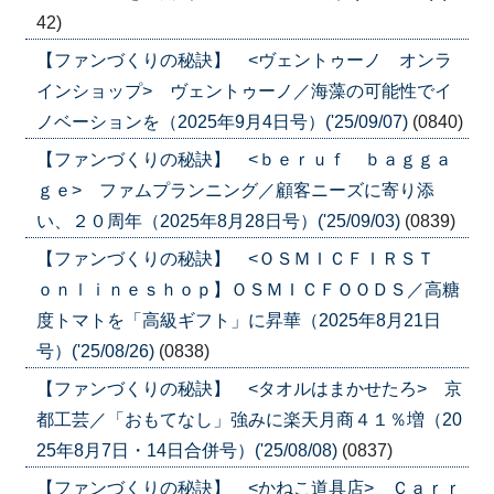
42)
【ファンづくりの秘訣】 <ヴェントゥーノ オンラ
インショップ> ヴェントゥーノ／海藻の可能性でイ
ノベーションを（2025年9月4日号）('25/09/07)
(0840)
【ファンづくりの秘訣】 <ｂｅｒｕｆ ｂａｇｇａ
ｇｅ> ファムプランニング／顧客ニーズに寄り添
い、２０周年（2025年8月28日号）('25/09/03)
(0839)
【ファンづくりの秘訣】 <ＯＳＭＩＣＦＩＲＳＴ
ｏｎｌｉｎｅｓｈｏｐ】ＯＳＭＩＣＦＯＯＤＳ／高糖
度トマトを「高級ギフト」に昇華（2025年8月21日
号）('25/08/26)
(0838)
【ファンづくりの秘訣】 <タオルはまかせたろ> 京
都工芸／「おもてなし」強みに楽天月商４１％増（20
25年8月7日・14日合併号）('25/08/08)
(0837)
【ファンづくりの秘訣】 <かねこ道具店> Ｃａｒｒ