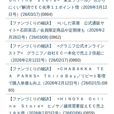
ｏｎｌｉｎｅ ｓｔｏｒｅ> 東京ソワール／”分かり
にくい”解消でＥＣ化率１１ポイント増（2026年3月12
日号）('26/03/17)
(0864)
【ファンづくりの秘訣】 <いしだ茶屋 公式通販サ
イト> 石田茶店／会員限定商品や定期便も（2026年2
月26日号）('26/03/08)
(0862)
【ファンづくりの秘訣】 <グラニフ公式オンライン
ストア> グラニフ／自社ＥＣ一本化で売上２倍超に
（2026年2月12日号）('26/02/17)
(0860)
【ファンづくりの秘訣】 <ＣＨＡＢＡＫＫＡ ＴＥ
Ａ ＰＡＲＫＳ> Ｔｈｉｒｄ Ｂａｙ／リピート客増
で購入単価も向上（2026年2月12日号）('26/02/15)
(08
60)
【ファンづくりの秘訣】 <ＨＩＮＯＹＡ Ｏｎｌｉ
ｎｅ Ｓｔｏｒｅ> ヒノヤ／越境需要捉えＥＣ売上
１８％増（2026年2月5日号）('26/02/06)
(0859)