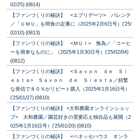
02/25)
(0814)
【ファンづくりの秘訣】 <エブリデーツ> パレンテ
／「ＵＭＵ」を間食の定番に（2025年2月6日号）('25/
02/10)
(0813)
【ファンづくりの秘訣】 <ＭＵＩ> 無為／「コーヒ
ーを簡単なものに」（2025年1月30日号）('25/02/04)
(0812)
【ファンづくりの秘訣】 <Ｓａｖｏｎ ｄｅ Ｓｉ
ｅｓｔａ> Ｓａｖｏｎ ｄｅ Ｓｉｅｓｔａ／頻繁
な発信で８０％がリピート購入（2025年1月16日号）
('25/01/27)
(0810)
【ファンづくりの秘訣】 <大和農園オンラインショッ
プ> 大和農園／園芸好きの需要応え独自品も展開（2
025年1月16日号）('25/01/20)
(0810)
【ファンづくりの秘訣】 <ベネッセハウス オンラ