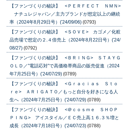
【ファンづくりの秘訣】 <ＰＥＲＦＥＣＴ ＮＭＮ>
ナチュレジャパン／主力ブランドが想定以上の継続
率（2024年8月29日号）('24/09/06)
(0793)
【ファンづくりの秘訣】 <ＳＯＶＥ> カゴメ／化粧
品売場で想定の２.４倍売上（2024年8月22日号）('24/
08/27)
(0792)
【ファンづくりの秘訣】 <ＢＲＩＮＧ> ＳＴＡＹＧ
ＯＬＤ／”電話応対”で高価格帯商品の販売促進（2024
年7月25日号）('24/07/29)
(0789)
【ファンづくりの秘訣】 <Ｇｒａｃｉａｓ Ｓｔｏ
ｒｅ> ＡＲＩＧＡＴＯ／もっと自分を好きになる人
生へ（2024年7月25日号）('24/07/29)
(0789)
【ファンづくりの秘訣】 <＠ｃｏｓｍｅ ＳＨＯＰ
ＰＩＮＧ> アイスタイル／ＥＣ売上高１６.３％増と
成長（2024年7月18日号）('24/07/23)
(0788)