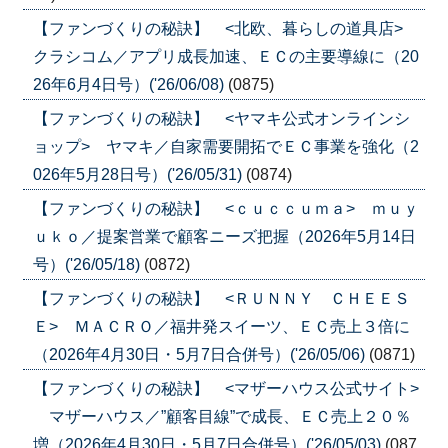
【ファンづくりの秘訣】 <北欧、暮らしの道具店>
クラシコム／アプリ成長加速、ＥＣの主要導線に（20
26年6月4日号）('26/06/08)
(0875)
【ファンづくりの秘訣】 <ヤマキ公式オンラインシ
ョップ> ヤマキ／自家需要開拓でＥＣ事業を強化（2
026年5月28日号）('26/05/31)
(0874)
【ファンづくりの秘訣】 <ｃｕｃｃｕｍａ> ｍｕｙ
ｕｋｏ／提案営業で顧客ニーズ把握（2026年5月14日
号）('26/05/18)
(0872)
【ファンづくりの秘訣】 <ＲＵＮＮＹ ＣＨＥＥＳ
Ｅ> ＭＡＣＲＯ／福井発スイーツ、ＥＣ売上３倍に
（2026年4月30日・5月7日合併号）('26/05/06)
(0871)
【ファンづくりの秘訣】 <マザーハウス公式サイト>
マザーハウス／”顧客目線”で成長、ＥＣ売上２０％
増（2026年4月30日・5月7日合併号）('26/05/03)
(087