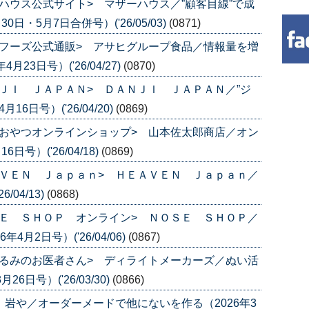
ハウス公式サイト> マザーハウス／”顧客目線”で成
日・5月7日合併号）('26/05/03)
(0871)
フーズ公式通販> アサヒグループ食品／情報量を増
3日号）('26/04/27)
(0870)
ＪＩ ＪＡＰＡＮ> ＤＡＮＪＩ ＪＡＰＡＮ／”ジ
6日号）('26/04/20)
(0869)
おやつオンラインショップ> 山本佐太郎商店／オン
号）('26/04/18)
(0869)
ＶＥＮ Ｊａｐａｎ> ＨＥＡＶＥＮ Ｊａｐａｎ／
04/13)
(0868)
Ｅ ＳＨＯＰ オンライン> ＮＯＳＥ ＳＨＯＰ／
月2日号）('26/04/06)
(0867)
るみのお医者さん> ディライトメーカーズ／ぬい活
日号）('26/03/30)
(0866)
 岩や／オーダーメードで他にないを作る（2026年3