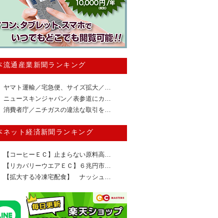
本流通産業新聞ランキング
ヤマト運輸／宅急便、サイズ拡大／…
ニュースキンジャパン／表参道にカ…
消費者庁／ニチガスの違法な取引を…
本ネット経済新聞ランキング
【コーヒーＥＣ】止まらない原料高…
【リカバリーウエアＥＣ】６兆円市…
【拡大する冷凍宅配食】 ナッシュ…