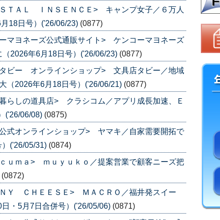
ＳＴＡＬ ＩＮＳＥＮＣＥ> キャンプ女子／６万人
日号）('26/06/23)
(0877)
ーマヨネーズ公式通販サイト> ケンコーマヨネーズ
6年6月18日号）('26/06/23)
(0877)
タビー オンラインショップ> 文具店タビー／地域
26年6月18日号）('26/06/21)
(0877)
暮らしの道具店> クラシコム／アプリ成長加速、Ｅ
6/06/08)
(0875)
公式オンラインショップ> ヤマキ／自家需要開拓で
26/05/31)
(0874)
ｃｕｍａ> ｍｕｙｕｋｏ／提案営業で顧客ニーズ把
)
(0872)
ＮＹ ＣＨＥＥＳＥ> ＭＡＣＲＯ／福井発スイー
・5月7日合併号）('26/05/06)
(0871)