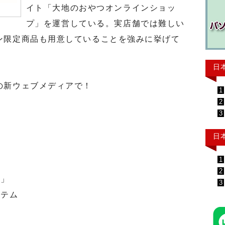
イト「大地のおやつオンラインショッ
プ」を運営している。実店舗では難しい
ン限定商品も用意していることを強みに挙げて
日
の新ウェブメディアで！
1
2
3
日
1
2
ト」
3
テム