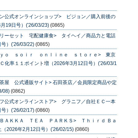
ン公式オンラインショップ> ピジョン／購入前後の
日号）('26/03/23)
(0865)
リーセット 宅配健康食> タイヘイ／商品力と電話
('26/03/22)
(0865)
ｙｏ ｓｏｉｒ ｏｎｌｉｎｅ ｓｔｏｒｅ> 東京
率１１ポイント増（2026年3月12日号）('26/03/1
茶屋 公式通販サイト> 石田茶店／会員限定商品や定
/08)
(0862)
フ公式オンラインストア> グラニフ／自社ＥＣ一本
('26/02/17)
(0860)
ＢＡＫＫＡ ＴＥＡ ＰＡＲＫＳ> Ｔｈｉｒｄ Ｂａ
6年2月12日号）('26/02/15)
(0860)