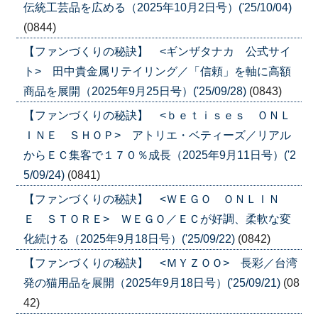
伝統工芸品を広める（2025年10月2日号）('25/10/04)
(0844)
【ファンづくりの秘訣】 <ギンザタナカ 公式サイ
ト> 田中貴金属リテイリング／「信頼」を軸に高額
商品を展開（2025年9月25日号）('25/09/28)
(0843)
【ファンづくりの秘訣】 <ｂｅｔｉｓｅｓ ＯＮＬ
ＩＮＥ ＳＨＯＰ> アトリエ・ベティーズ／リアル
からＥＣ集客で１７０％成長（2025年9月11日号）('2
5/09/24)
(0841)
【ファンづくりの秘訣】 <ＷＥＧＯ ＯＮＬＩＮ
Ｅ ＳＴＯＲＥ> ＷＥＧＯ／ＥＣが好調、柔軟な変
化続ける（2025年9月18日号）('25/09/22)
(0842)
【ファンづくりの秘訣】 <ＭＹＺＯＯ> 長彩／台湾
発の猫用品を展開（2025年9月18日号）('25/09/21)
(08
42)