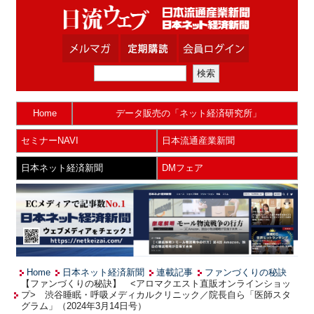
Home
データ販売の「ネット経済研究所」
セミナーNAVI
日本流通産業新聞
日本ネット経済新聞
DMフェア
Home
日本ネット経済新聞
連載記事
ファンづくりの秘訣
【ファンづくりの秘訣】 <アロマクエスト直販オンラインショッ
プ> 渋谷睡眠・呼吸メディカルクリニック／院長自ら「医師スタ
グラム」（2024年3月14日号）