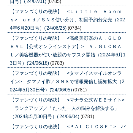
日号）('24/07/01)
(0785)
【ファンづくりの秘訣】 <Ｌｉｔｔｌｅ Ｒｏｏｍ
ｓ> ａｎｄ／ＳＮＳ使い分け、初回予約分完売（202
4年6月20日号）('24/06/25)
(0784)
【ファンづくりの秘訣】 <高級美顔器のＡ．ＧＬＯ
ＢＡＬ【公式オンラインストア】> Ａ．ＧＬＯＢＡ
Ｌ／美容機器が使い放題のサブスク開始（2024年6月1
3日号）('24/06/18)
(0783)
【ファンづくりの秘訣】 <タマノイスマイルオンラ
イン> タマノイ酢／ＳＮＳで情報発信し認知拡大（2
024年5月30日号）('24/06/05)
(0781)
【ファンづくりの秘訣】 <マナラ公式ＷＥＢサイト>
ランクアップ／「たった一人の悩みを解決する」
（2024年5月30日号）('24/06/04)
(0781)
【ファンづくりの秘訣】 <ＰＡＬ ＣＬＯＳＥＴ> パ