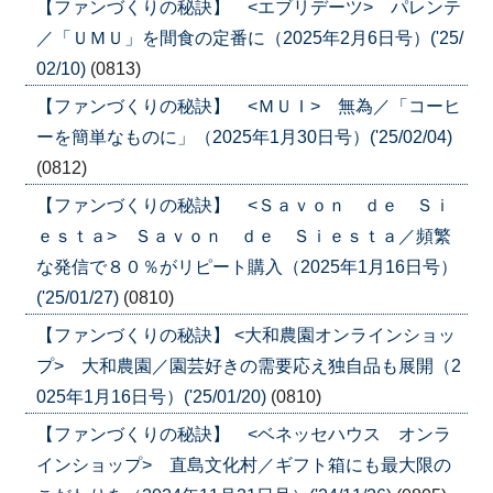
【ファンづくりの秘訣】 <エブリデーツ> パレンテ
／「ＵＭＵ」を間食の定番に（2025年2月6日号）('25/
02/10)
(0813)
【ファンづくりの秘訣】 <ＭＵＩ> 無為／「コーヒ
ーを簡単なものに」（2025年1月30日号）('25/02/04)
(0812)
【ファンづくりの秘訣】 <Ｓａｖｏｎ ｄｅ Ｓｉ
ｅｓｔａ> Ｓａｖｏｎ ｄｅ Ｓｉｅｓｔａ／頻繁
な発信で８０％がリピート購入（2025年1月16日号）
('25/01/27)
(0810)
【ファンづくりの秘訣】 <大和農園オンラインショッ
プ> 大和農園／園芸好きの需要応え独自品も展開（2
025年1月16日号）('25/01/20)
(0810)
【ファンづくりの秘訣】 <ベネッセハウス オンラ
インショップ> 直島文化村／ギフト箱にも最大限の