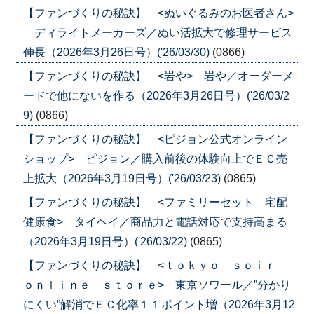
【ファンづくりの秘訣】 <ぬいぐるみのお医者さん>
ディライトメーカーズ／ぬい活拡大で修理サービス
伸長（2026年3月26日号）('26/03/30)
(0866)
【ファンづくりの秘訣】 <岩や> 岩や／オーダーメ
ードで他にないを作る（2026年3月26日号）('26/03/2
9)
(0866)
【ファンづくりの秘訣】 <ピジョン公式オンライン
ショップ> ピジョン／購入前後の体験向上でＥＣ売
上拡大（2026年3月19日号）('26/03/23)
(0865)
【ファンづくりの秘訣】 <ファミリーセット 宅配
健康食> タイヘイ／商品力と電話対応で支持高まる
（2026年3月19日号）('26/03/22)
(0865)
【ファンづくりの秘訣】 <ｔｏｋｙｏ ｓｏｉｒ
ｏｎｌｉｎｅ ｓｔｏｒｅ> 東京ソワール／”分かり
にくい”解消でＥＣ化率１１ポイント増（2026年3月12