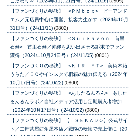
こだわりを（2024年11月21日号）('24/11/26)
(0805)
【ファンづくりの秘訣】 <ＰＭｂｏｘ> ピーアンド
エム／元店員中心に運営、接客力生かす（2024年10月
31日号）('24/11/11)
(0802)
【ファンづくりの秘訣】 <ＳｕｉＳａｖｏｎ 首里
石鹸> 首里石鹸／沖縄を思い出させる訴求でファン
獲得（2024年10月24日号）('24/11/05)
(0801)
【ファンづくりの秘訣】 <ＫＩＲＩＦＴ> 美術木箱
うらた／ＥＣやインスタで桐箱の魅力伝える（2024年
10月17日号）('24/10/22)
(0800)
【ファンづくりの秘訣】 <あしたるんるん> あした
るんるんラボ／自社メディア活用し定期購入者増加
（2024年10月17日号）('24/10/22)
(0800)
【ファンづくりの秘訣】 【ＩＳＥＫＡＤＯ】公式サイ
ト／二軒茶屋餅角屋本店／戦略の転換で売上倍に（20