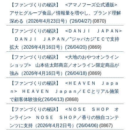
【ファンづくりの秘訣】 <アマノフーズ公式通販>
アサヒグループ食品／情報量を増やし、ブランド理解
深める（2026年4月23日号）('26/04/27)
(0870)
【ファンづくりの秘訣】 <ＤＡＮＪＩ ＪＡＰＡＮ>
ＤＡＮＪＩ ＪＡＰＡＮ／”ジャパカジ”ＥＣで支持
拡大（2026年4月16日号）('26/04/20)
(0869)
【ファンづくりの秘訣】 <大地のおやつオンライン
ショップ> 山本佐太郎商店／オンライン限定商品が
強み（2026年4月16日号）('26/04/18)
(0869)
【ファンづくりの秘訣】 <ＨＥＡＶＥＮ Ｊａｐａ
ｎ> ＨＥＡＶＥＮ Ｊａｐａｎ／ＥＣとリアル施策
で顧客体験強化('26/04/13)
(0868)
【ファンづくりの秘訣】 <ＮＯＳＥ ＳＨＯＰ オ
ンライン> ＮＯＳＥ ＳＨＯＰ／香りの独自コンテ
ンツに支持（2026年4月2日号）('26/04/06)
(0867)