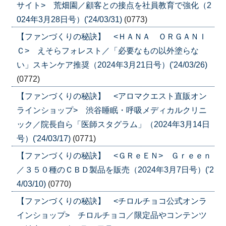
サイト> 荒畑園／顧客との接点を社員教育で強化（2
024年3月28日号）('24/03/31)
(0773)
【ファンづくりの秘訣】 <ＨＡＮＡ ＯＲＧＡＮＩ
Ｃ> えそらフォレスト／「必要なもの以外塗らな
い」スキンケア推奨（2024年3月21日号）('24/03/26)
(0772)
【ファンづくりの秘訣】 <アロマクエスト直販オン
ラインショップ> 渋谷睡眠・呼吸メディカルクリニ
ック／院長自ら「医師スタグラム」（2024年3月14日
号）('24/03/17)
(0771)
【ファンづくりの秘訣】 <ＧＲｅＥＮ> Ｇｒｅｅｎ
／３５０種のＣＢＤ製品を販売（2024年3月7日号）('2
4/03/10)
(0770)
【ファンづくりの秘訣】 <チロルチョコ公式オンラ
インショップ> チロルチョコ／限定品やコンテンツ