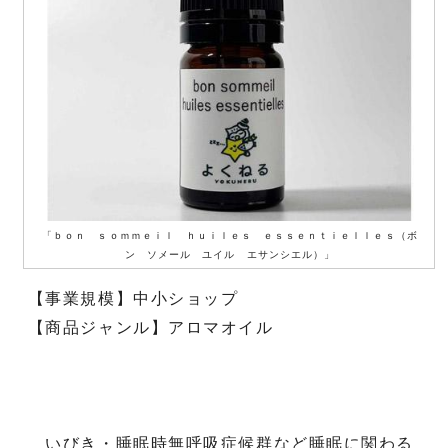
「ｂｏｎ ｓｏｍｍｅｉｌ ｈｕｉｌｅｓ ｅｓｓｅｎｔｉｅｌｌｅｓ（ボ
ン ソメール ユイル エサンシエル）」
【事業規模】中小ショップ
【商品ジャンル】アロマオイル
いびき・睡眠時無呼吸症候群など睡眠に関わる