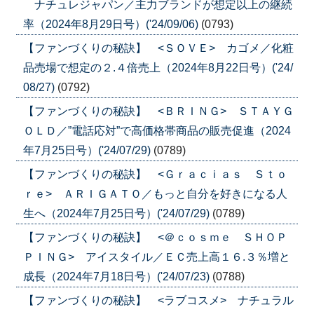
ナチュレジャパン／主力ブランドが想定以上の継続
率（2024年8月29日号）('24/09/06)
(0793)
【ファンづくりの秘訣】 <ＳＯＶＥ> カゴメ／化粧
品売場で想定の２.４倍売上（2024年8月22日号）('24/
08/27)
(0792)
【ファンづくりの秘訣】 <ＢＲＩＮＧ> ＳＴＡＹＧ
ＯＬＤ／”電話応対”で高価格帯商品の販売促進（2024
年7月25日号）('24/07/29)
(0789)
【ファンづくりの秘訣】 <Ｇｒａｃｉａｓ Ｓｔｏ
ｒｅ> ＡＲＩＧＡＴＯ／もっと自分を好きになる人
生へ（2024年7月25日号）('24/07/29)
(0789)
【ファンづくりの秘訣】 <＠ｃｏｓｍｅ ＳＨＯＰ
ＰＩＮＧ> アイスタイル／ＥＣ売上高１６.３％増と
成長（2024年7月18日号）('24/07/23)
(0788)
【ファンづくりの秘訣】 <ラブコスメ> ナチュラル