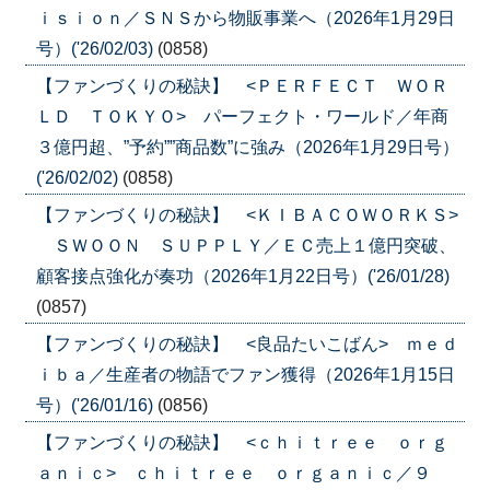
ｉｓｉｏｎ／ＳＮＳから物販事業へ（2026年1月29日
号）('26/02/03)
(0858)
【ファンづくりの秘訣】 <ＰＥＲＦＥＣＴ ＷＯＲ
ＬＤ ＴＯＫＹＯ> パーフェクト・ワールド／年商
３億円超、”予約””商品数”に強み（2026年1月29日号）
('26/02/02)
(0858)
【ファンづくりの秘訣】 <ＫＩＢＡＣＯＷＯＲＫＳ>
ＳＷＯＯＮ ＳＵＰＰＬＹ／ＥＣ売上１億円突破、
顧客接点強化が奏功（2026年1月22日号）('26/01/28)
(0857)
【ファンづくりの秘訣】 <良品たいこばん> ｍｅｄ
ｉｂａ／生産者の物語でファン獲得（2026年1月15日
号）('26/01/16)
(0856)
【ファンづくりの秘訣】 <ｃｈｉｔｒｅｅ ｏｒｇ
ａｎｉｃ> ｃｈｉｔｒｅｅ ｏｒｇａｎｉｃ／９