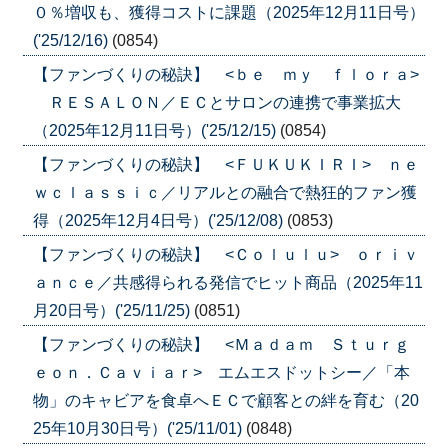
０％増収も、獲得コストに課題（2025年12月11日号）
('25/12/16)
(0854)
【ファンづくりの秘訣】 <ｂｅ ｍｙ ｆｌｏｒａ>
ＲＥＳＡＬＯＮ／ＥＣとサロンの連携で事業拡大
（2025年12月11日号）('25/12/15)
(0854)
【ファンづくりの秘訣】 <ＦＵＫＵＫＩＲＩ> ｎｅ
ｗｃｌａｓｓｉｃ／リアルとの融合で熱狂的ファン獲
得（2025年12月4日号）('25/12/08)
(0853)
【ファンづくりの秘訣】 <Ｃｏｌｕｌｕ> ｏｒｉｖ
ａｎｃｅ／共感得られる発信でヒット商品（2025年11
月20日号）('25/11/25)
(0851)
【ファンづくりの秘訣】 <Ｍａｄａｍ Ｓｔｕｒｇ
ｅｏｎ．Ｃａｖｉａｒ> エムエスドットシー／「本
物」のキャビアを食卓へＥＣで顧客との絆を育む（20
25年10月30日号）('25/11/01)
(0848)