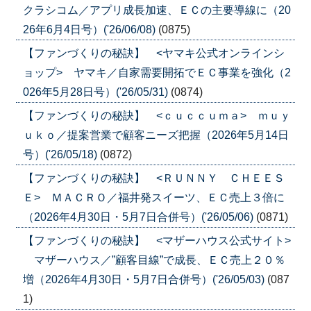
クラシコム／アプリ成長加速、ＥＣの主要導線に（20
26年6月4日号）('26/06/08)
(0875)
【ファンづくりの秘訣】 <ヤマキ公式オンラインシ
ョップ> ヤマキ／自家需要開拓でＥＣ事業を強化（2
026年5月28日号）('26/05/31)
(0874)
【ファンづくりの秘訣】 <ｃｕｃｃｕｍａ> ｍｕｙ
ｕｋｏ／提案営業で顧客ニーズ把握（2026年5月14日
号）('26/05/18)
(0872)
【ファンづくりの秘訣】 <ＲＵＮＮＹ ＣＨＥＥＳ
Ｅ> ＭＡＣＲＯ／福井発スイーツ、ＥＣ売上３倍に
（2026年4月30日・5月7日合併号）('26/05/06)
(0871)
【ファンづくりの秘訣】 <マザーハウス公式サイト>
マザーハウス／”顧客目線”で成長、ＥＣ売上２０％
増（2026年4月30日・5月7日合併号）('26/05/03)
(087
1)