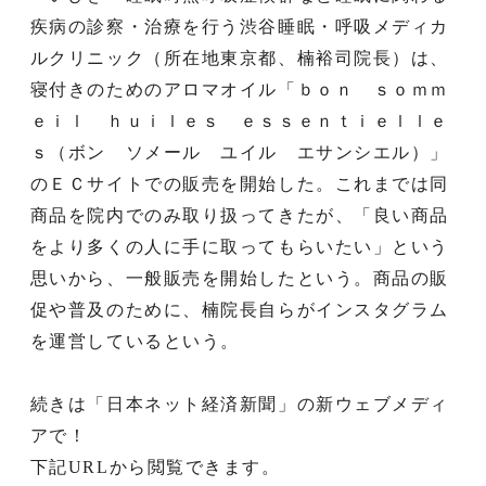
疾病の診察・治療を行う渋谷睡眠・呼吸メディカ
ルクリニック（所在地東京都、楠裕司院長）は、
寝付きのためのアロマオイル「ｂｏｎ ｓｏｍｍ
ｅｉｌ ｈｕｉｌｅｓ ｅｓｓｅｎｔｉｅｌｌｅ
ｓ（ボン ソメール ユイル エサンシエル）」
のＥＣサイトでの販売を開始した。これまでは同
商品を院内でのみ取り扱ってきたが、「良い商品
をより多くの人に手に取ってもらいたい」という
思いから、一般販売を開始したという。商品の販
促や普及のために、楠院長自らがインスタグラム
を運営しているという。
続きは「日本ネット経済新聞」の新ウェブメディ
アで！
下記URLから閲覧できます。