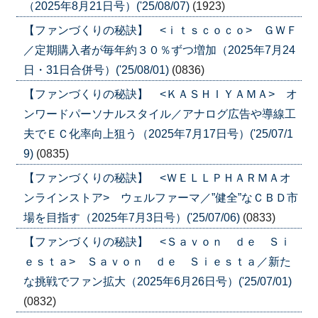
（2025年8月21日号）('25/08/07)
(1923)
【ファンづくりの秘訣】 <ｉｔｓｃｏｃｏ> ＧＷＦ
／定期購入者が毎年約３０％ずつ増加（2025年7月24
日・31日合併号）('25/08/01)
(0836)
【ファンづくりの秘訣】 <ＫＡＳＨＩＹＡＭＡ> オ
ンワードパーソナルスタイル／アナログ広告や導線工
夫でＥＣ化率向上狙う（2025年7月17日号）('25/07/1
9)
(0835)
【ファンづくりの秘訣】 <ＷＥＬＬＰＨＡＲＭＡオ
ンラインストア> ウェルファーマ／”健全”なＣＢＤ市
場を目指す（2025年7月3日号）('25/07/06)
(0833)
【ファンづくりの秘訣】 <Ｓａｖｏｎ ｄｅ Ｓｉ
ｅｓｔａ> Ｓａｖｏｎ ｄｅ Ｓｉｅｓｔａ／新た
な挑戦でファン拡大（2025年6月26日号）('25/07/01)
(0832)