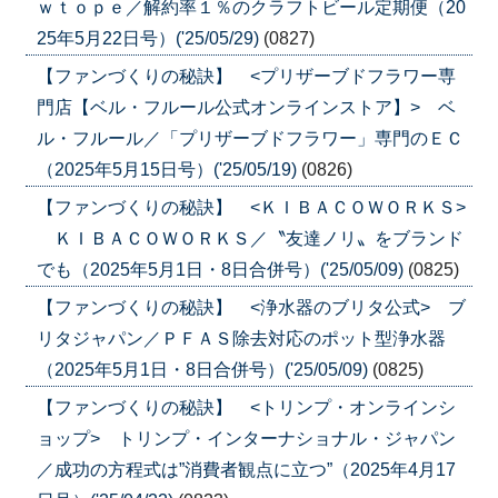
ｗｔｏｐｅ／解約率１％のクラフトビール定期便（20
25年5月22日号）('25/05/29)
(0827)
【ファンづくりの秘訣】 <プリザーブドフラワー専
門店【ベル・フルール公式オンラインストア】> ベ
ル・フルール／「プリザーブドフラワー」専門のＥＣ
（2025年5月15日号）('25/05/19)
(0826)
【ファンづくりの秘訣】 <ＫＩＢＡＣＯＷＯＲＫＳ>
ＫＩＢＡＣＯＷＯＲＫＳ／〝友達ノリ〟をブランド
でも（2025年5月1日・8日合併号）('25/05/09)
(0825)
【ファンづくりの秘訣】 <浄水器のブリタ公式> ブ
リタジャパン／ＰＦＡＳ除去対応のポット型浄水器
（2025年5月1日・8日合併号）('25/05/09)
(0825)
【ファンづくりの秘訣】 <トリンプ・オンラインシ
ョップ> トリンプ・インターナショナル・ジャパン
／成功の方程式は”消費者観点に立つ”（2025年4月17