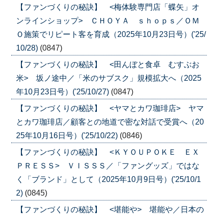
【ファンづくりの秘訣】 <梅体験専門店「蝶矢」オ
ンラインショップ> ＣＨＯＹＡ ｓｈｏｐｓ／ＯＭ
Ｏ施策でリピート客を育成（2025年10月23日号）('25/
10/28)
(0847)
【ファンづくりの秘訣】 <田んぼと食卓 むすぶお
米> 坂ノ途中／「米のサブスク」規模拡大へ（2025
年10月23日号）('25/10/27)
(0847)
【ファンづくりの秘訣】 <ヤマとカワ珈琲店> ヤマ
とカワ珈琲店／顧客との地道で密な対話で受賞へ（20
25年10月16日号）('25/10/22)
(0846)
【ファンづくりの秘訣】 <ＫＹＯＵＰＯＫＥ ＥＸ
ＰＲＥＳＳ> ＶＩＳＳＳ／「ファングッズ」ではな
く「ブランド」として（2025年10月9日号）('25/10/1
2)
(0845)
【ファンづくりの秘訣】 <堪能や> 堪能や／日本の