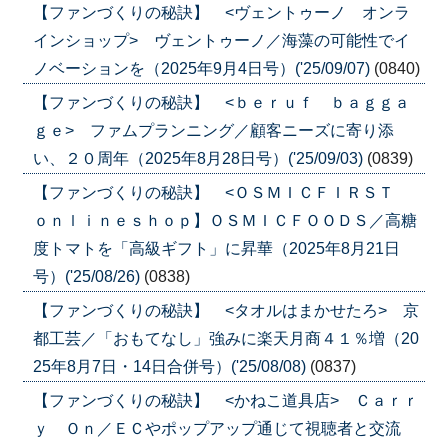
【ファンづくりの秘訣】 <ヴェントゥーノ オンラ
インショップ> ヴェントゥーノ／海藻の可能性でイ
ノベーションを（2025年9月4日号）('25/09/07)
(0840)
【ファンづくりの秘訣】 <ｂｅｒｕｆ ｂａｇｇａ
ｇｅ> ファムプランニング／顧客ニーズに寄り添
い、２０周年（2025年8月28日号）('25/09/03)
(0839)
【ファンづくりの秘訣】 <ＯＳＭＩＣＦＩＲＳＴ
ｏｎｌｉｎｅｓｈｏｐ】ＯＳＭＩＣＦＯＯＤＳ／高糖
度トマトを「高級ギフト」に昇華（2025年8月21日
号）('25/08/26)
(0838)
【ファンづくりの秘訣】 <タオルはまかせたろ> 京
都工芸／「おもてなし」強みに楽天月商４１％増（20
25年8月7日・14日合併号）('25/08/08)
(0837)
【ファンづくりの秘訣】 <かねこ道具店> Ｃａｒｒ
ｙ Ｏｎ／ＥＣやポップアップ通じて視聴者と交流