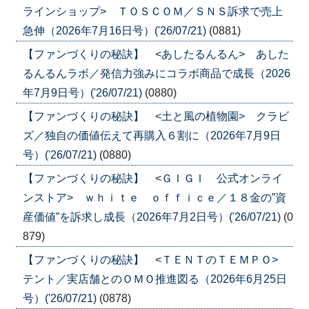
ラインショップ> ＴＯＳＣＯＭ／ＳＮＳ訴求で売上
急伸（2026年7月16日号）('26/07/21)
(0881)
【ファンづくりの秘訣】 <あしたるんるん> あした
るんるんラボ／発信力強みにコラボ商品で成長（2026
年7月9日号）('26/07/21)
(0880)
【ファンづくりの秘訣】 <土と風の植物園> クラビ
ズ／独自の価値伝えて再購入６割に（2026年7月9日
号）('26/07/21)
(0880)
【ファンづくりの秘訣】 <ＧＩＧＩ 公式オンライ
ンストア> ｗｈｉｔｅ ｏｆｆｉｃｅ／１８金の”資
産価値”を訴求し成長（2026年7月2日号）('26/07/21)
(0
879)
【ファンづくりの秘訣】 <ＴＥＮＴのＴＥＭＰＯ>
テント／実店舗とのＯＭＯ推進図る（2026年6月25日
号）('26/07/21)
(0878)