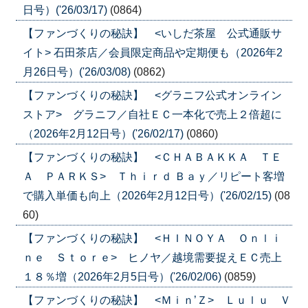
日号）('26/03/17)
(0864)
【ファンづくりの秘訣】 <いしだ茶屋 公式通販サ
イト> 石田茶店／会員限定商品や定期便も（2026年2
月26日号）('26/03/08)
(0862)
【ファンづくりの秘訣】 <グラニフ公式オンライン
ストア> グラニフ／自社ＥＣ一本化で売上２倍超に
（2026年2月12日号）('26/02/17)
(0860)
【ファンづくりの秘訣】 <ＣＨＡＢＡＫＫＡ ＴＥ
Ａ ＰＡＲＫＳ> Ｔｈｉｒｄ Ｂａｙ／リピート客増
で購入単価も向上（2026年2月12日号）('26/02/15)
(08
60)
【ファンづくりの秘訣】 <ＨＩＮＯＹＡ Ｏｎｌｉ
ｎｅ Ｓｔｏｒｅ> ヒノヤ／越境需要捉えＥＣ売上
１８％増（2026年2月5日号）('26/02/06)
(0859)
【ファンづくりの秘訣】 <Ｍｉｎ’Ｚ> Ｌｕｌｕ Ｖ