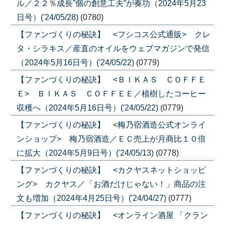
ル／２２％成長”個の創意工夫”が奏功（2024年5月23
日号）('24/05/28)
(0780)
【ファンづくりの秘訣】 <フシコス公式通販> クレ
タ・シラキス／産直のオイルをウェブマガジンで発信
（2024年5月16日号）('24/05/22)
(0779)
【ファンづくりの秘訣】 <ＢＩＫＡＳ ＣＯＦＦＥ
Ｅ> ＢＩＫＡＳ ＣＯＦＦＥＥ／植樹したコーヒー
収穫へ（2024年5月16日号）('24/05/22)
(0779)
【ファンづくりの秘訣】 <梅乃宿酒造公式オンライ
ンショップ> 梅乃宿酒造／ＥＣ売上が月商比１０倍
に拡大（2024年5月9日号）('24/05/13)
(0778)
【ファンづくりの秘訣】 <カクヤスネットショッピ
ング> カクヤス／「お酒だけじゃない！」商品の注
文も増加（2024年4月25日号）('24/04/27)
(0777)
【ファンづくりの秘訣】 <オンライン酒屋 「クラン