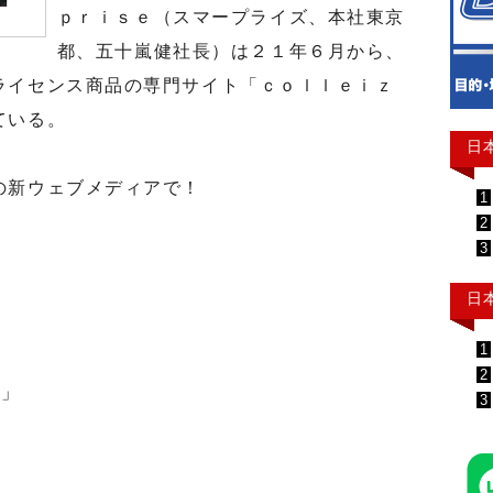
ｐｒｉｓｅ（スマープライズ、本社東京
都、五十嵐健社長）は２１年６月から、
ライセンス商品の専門サイト「ｃｏｌｌｅｉｚ
ている。
日
の新ウェブメディアで！
1
2
3
日
1
2
ト」
3