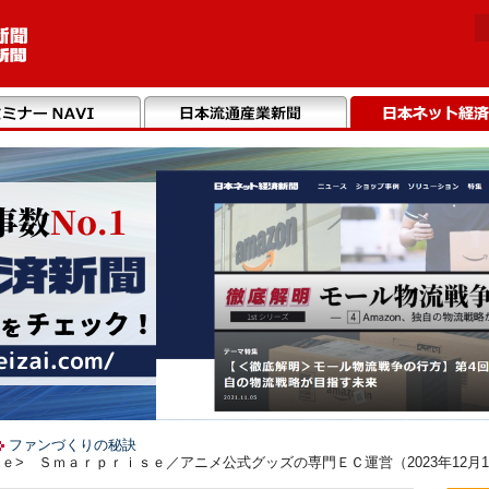
ファンづくりの秘訣
> Ｓｍａｒｐｒｉｓｅ／アニメ公式グッズの専門ＥＣ運営（2023年12月1