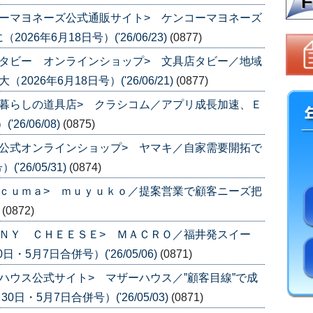
ーマヨネーズ公式通販サイト> ケンコーマヨネーズ
6年6月18日号）('26/06/23)
(0877)
タビー オンラインショップ> 文具店タビー／地域
26年6月18日号）('26/06/21)
(0877)
暮らしの道具店> クラシコム／アプリ成長加速、Ｅ
6/06/08)
(0875)
公式オンラインショップ> ヤマキ／自家需要開拓で
26/05/31)
(0874)
ｃｕｍａ> ｍｕｙｕｋｏ／提案営業で顧客ニーズ把
)
(0872)
ＮＹ ＣＨＥＥＳＥ> ＭＡＣＲＯ／福井発スイー
・5月7日合併号）('26/05/06)
(0871)
ハウス公式サイト> マザーハウス／”顧客目線”で成
日・5月7日合併号）('26/05/03)
(0871)