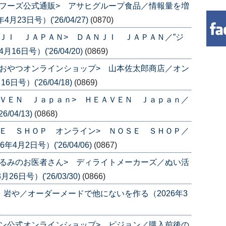
フーズ公式通販> アサヒグループ食品／情報量を増
3日号）('26/04/27)
(0870)
ＪＩ ＪＡＰＡＮ> ＤＡＮＪＩ ＪＡＰＡＮ／”ジ
6日号）('26/04/20)
(0869)
おやつオンラインショップ> 山本佐太郎商店／オン
号）('26/04/18)
(0869)
ＶＥＮ Ｊａｐａｎ> ＨＥＡＶＥＮ Ｊａｐａｎ／
04/13)
(0868)
Ｅ ＳＨＯＰ オンライン> ＮＯＳＥ ＳＨＯＰ／
月2日号）('26/04/06)
(0867)
るみのお医者さん> ディライトメーカーズ／ぬい活
日号）('26/03/30)
(0866)
 岩や／オーダーメードで他にないを作る（2026年3
ン公式オンラインショップ> ピジョン／購入前後の