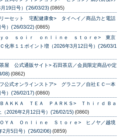
日号）('26/03/23)
(0865)
リーセット 宅配健康食> タイヘイ／商品力と電話
('26/03/22)
(0865)
ｙｏ ｓｏｉｒ ｏｎｌｉｎｅ ｓｔｏｒｅ> 東京
率１１ポイント増（2026年3月12日号）('26/03/1
茶屋 公式通販サイト> 石田茶店／会員限定商品や定
/08)
(0862)
フ公式オンラインストア> グラニフ／自社ＥＣ一本
('26/02/17)
(0860)
ＢＡＫＫＡ ＴＥＡ ＰＡＲＫＳ> Ｔｈｉｒｄ Ｂａ
6年2月12日号）('26/02/15)
(0860)
ＯＹＡ Ｏｎｌｉｎｅ Ｓｔｏｒｅ> ヒノヤ／越境
5日号）('26/02/06)
(0859)