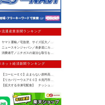
本流通産業新聞ランキング
ヤマト運輸／宅急便、サイズ拡大／…
ニュースキンジャパン／表参道にカ…
消費者庁／ニチガスの違法な取引を…
本ネット経済新聞ランキング
【コーヒーＥＣ】止まらない原料高…
【リカバリーウエアＥＣ】６兆円市…
【拡大する冷凍宅配食】 ナッシュ…