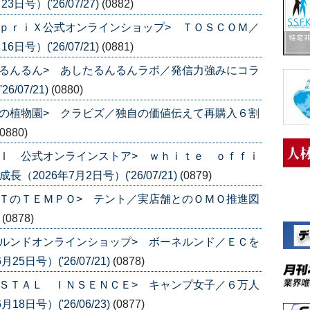
号）('26/07/27)
(0882)
ｐｒｉＸ公式オンラインショップ> ＴＯＳＣＯＭ／
号）('26/07/21)
(0881)
るんるん> あしたるんるんラボ／発信力強みにコラ
/07/21)
(0880)
の植物園> クラビズ／独自の価値伝えて再購入６割
(0880)
Ｉ 公式オンラインストア> ｗｈｉｔｅ ｏｆｆｉ
2026年7月2日号）('26/07/21)
(0879)
ＴのＴＥＭＰＯ> テント／実店舗とのＯＭＯ推進図
)
(0878)
ルンドオンラインショップ> ボーネルンド／ＥＣを
日号）('26/07/21)
(0878)
ＳＴＡＬ ＩＮＳＥＮＣＥ> キャンプ女子／６万人
日号）('26/06/23)
(0877)