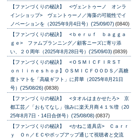
【ファンづくりの秘訣】 <ヴェントゥーノ オンラ
インショップ> ヴェントゥーノ／海藻の可能性でイ
ノベーションを（2025年9月4日号）('25/09/07)
(0840)
【ファンづくりの秘訣】 <ｂｅｒｕｆ ｂａｇｇａ
ｇｅ> ファムプランニング／顧客ニーズに寄り添
い、２０周年（2025年8月28日号）('25/09/03)
(0839)
【ファンづくりの秘訣】 <ＯＳＭＩＣＦＩＲＳＴ
ｏｎｌｉｎｅｓｈｏｐ】ＯＳＭＩＣＦＯＯＤＳ／高糖
度トマトを「高級ギフト」に昇華（2025年8月21日
号）('25/08/26)
(0838)
【ファンづくりの秘訣】 <タオルはまかせたろ> 京
都工芸／「おもてなし」強みに楽天月商４１％増（20
25年8月7日・14日合併号）('25/08/08)
(0837)
【ファンづくりの秘訣】 <かねこ道具店> Ｃａｒｒ
ｙ Ｏｎ／ＥＣやポップアップ通じて視聴者と交流