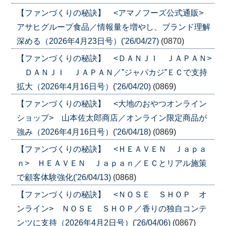
【ファンづくりの秘訣】 <アマノフーズ公式通販>
アサヒグループ食品／情報量を増やし、ブランド理解
深める（2026年4月23日号）('26/04/27)
(0870)
【ファンづくりの秘訣】 <ＤＡＮＪＩ ＪＡＰＡＮ>
ＤＡＮＪＩ ＪＡＰＡＮ／”ジャパカジ”ＥＣで支持
拡大（2026年4月16日号）('26/04/20)
(0869)
【ファンづくりの秘訣】 <大地のおやつオンライン
ショップ> 山本佐太郎商店／オンライン限定商品が
強み（2026年4月16日号）('26/04/18)
(0869)
【ファンづくりの秘訣】 <ＨＥＡＶＥＮ Ｊａｐａ
ｎ> ＨＥＡＶＥＮ Ｊａｐａｎ／ＥＣとリアル施策
で顧客体験強化('26/04/13)
(0868)
【ファンづくりの秘訣】 <ＮＯＳＥ ＳＨＯＰ オ
ンライン> ＮＯＳＥ ＳＨＯＰ／香りの独自コンテ
ンツに支持（2026年4月2日号）('26/04/06)
(0867)