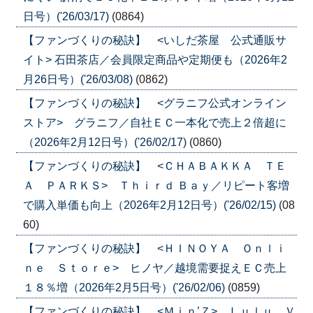
日号）('26/03/17)
(0864)
【ファンづくりの秘訣】 <いしだ茶屋 公式通販サ
イト> 石田茶店／会員限定商品や定期便も（2026年2
月26日号）('26/03/08)
(0862)
【ファンづくりの秘訣】 <グラニフ公式オンライン
ストア> グラニフ／自社ＥＣ一本化で売上２倍超に
（2026年2月12日号）('26/02/17)
(0860)
【ファンづくりの秘訣】 <ＣＨＡＢＡＫＫＡ ＴＥ
Ａ ＰＡＲＫＳ> Ｔｈｉｒｄ Ｂａｙ／リピート客増
で購入単価も向上（2026年2月12日号）('26/02/15)
(08
60)
【ファンづくりの秘訣】 <ＨＩＮＯＹＡ Ｏｎｌｉ
ｎｅ Ｓｔｏｒｅ> ヒノヤ／越境需要捉えＥＣ売上
１８％増（2026年2月5日号）('26/02/06)
(0859)
【ファンづくりの秘訣】 <Ｍｉｎ’Ｚ> Ｌｕｌｕ Ｖ