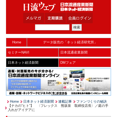
Home
データ販売の「ネット経済研究所」
セミナーNAVI
日本流通産業新聞
日本ネット経済新聞
DMフェア
Home
日本ネット経済新聞
連載記事
ファンづくりの秘訣
【ナカの”ヒト”】 〈フレックス 熊坂泉 取締役店長〉／庭の手
入れがアイデアに