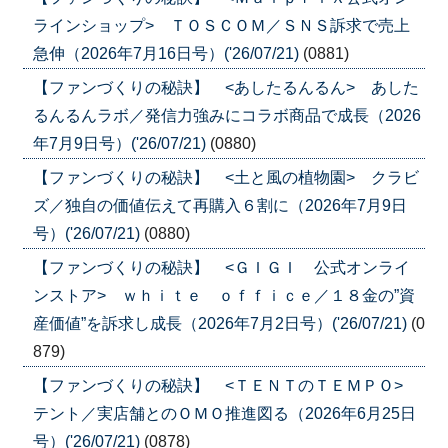
ラインショップ> ＴＯＳＣＯＭ／ＳＮＳ訴求で売上
急伸（2026年7月16日号）('26/07/21)
(0881)
【ファンづくりの秘訣】 <あしたるんるん> あした
るんるんラボ／発信力強みにコラボ商品で成長（2026
年7月9日号）('26/07/21)
(0880)
【ファンづくりの秘訣】 <土と風の植物園> クラビ
ズ／独自の価値伝えて再購入６割に（2026年7月9日
号）('26/07/21)
(0880)
【ファンづくりの秘訣】 <ＧＩＧＩ 公式オンライ
ンストア> ｗｈｉｔｅ ｏｆｆｉｃｅ／１８金の”資
産価値”を訴求し成長（2026年7月2日号）('26/07/21)
(0
879)
【ファンづくりの秘訣】 <ＴＥＮＴのＴＥＭＰＯ>
テント／実店舗とのＯＭＯ推進図る（2026年6月25日
号）('26/07/21)
(0878)