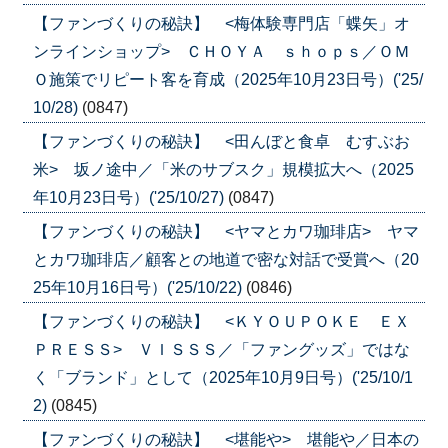
【ファンづくりの秘訣】 <梅体験専門店「蝶矢」オ
ンラインショップ> ＣＨＯＹＡ ｓｈｏｐｓ／ＯＭ
Ｏ施策でリピート客を育成（2025年10月23日号）('25/
10/28)
(0847)
【ファンづくりの秘訣】 <田んぼと食卓 むすぶお
米> 坂ノ途中／「米のサブスク」規模拡大へ（2025
年10月23日号）('25/10/27)
(0847)
【ファンづくりの秘訣】 <ヤマとカワ珈琲店> ヤマ
とカワ珈琲店／顧客との地道で密な対話で受賞へ（20
25年10月16日号）('25/10/22)
(0846)
【ファンづくりの秘訣】 <ＫＹＯＵＰＯＫＥ ＥＸ
ＰＲＥＳＳ> ＶＩＳＳＳ／「ファングッズ」ではな
く「ブランド」として（2025年10月9日号）('25/10/1
2)
(0845)
【ファンづくりの秘訣】 <堪能や> 堪能や／日本の