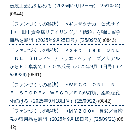
伝統工芸品を広める（2025年10月2日号）('25/10/04)
(0844)
【ファンづくりの秘訣】 <ギンザタナカ 公式サイ
ト> 田中貴金属リテイリング／「信頼」を軸に高額
商品を展開（2025年9月25日号）('25/09/28)
(0843)
【ファンづくりの秘訣】 <ｂｅｔｉｓｅｓ ＯＮＬ
ＩＮＥ ＳＨＯＰ> アトリエ・ベティーズ／リアル
からＥＣ集客で１７０％成長（2025年9月11日号）('2
5/09/24)
(0841)
【ファンづくりの秘訣】 <ＷＥＧＯ ＯＮＬＩＮ
Ｅ ＳＴＯＲＥ> ＷＥＧＯ／ＥＣが好調、柔軟な変
化続ける（2025年9月18日号）('25/09/22)
(0842)
【ファンづくりの秘訣】 <ＭＹＺＯＯ> 長彩／台湾
発の猫用品を展開（2025年9月18日号）('25/09/21)
(08
42)