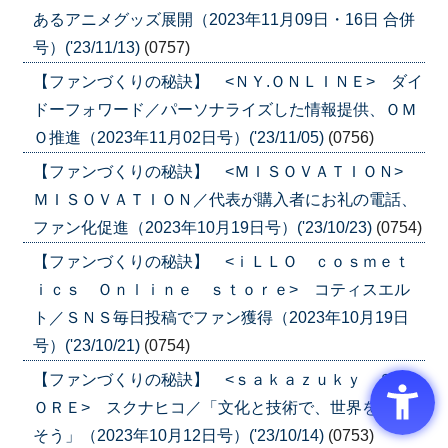
あるアニメグッズ展開（2023年11月09日・16日 合併
号）('23/11/13)
(0757)
【ファンづくりの秘訣】 <ＮＹ.ＯＮＬＩＮＥ> ダイ
ドーフォワード／パーソナライズした情報提供、ＯＭ
Ｏ推進（2023年11月02日号）('23/11/05)
(0756)
【ファンづくりの秘訣】 <ＭＩＳＯＶＡＴＩＯＮ>
ＭＩＳＯＶＡＴＩＯＮ／代表が購入者にお礼の電話、
ファン化促進（2023年10月19日号）('23/10/23)
(0754)
【ファンづくりの秘訣】 <ｉＬＬＯ ｃｏｓｍｅｔ
ｉｃｓ Ｏｎｌｉｎｅ ｓｔｏｒｅ> コティスエル
ト／ＳＮＳ毎日投稿でファン獲得（2023年10月19日
号）('23/10/21)
(0754)
【ファンづくりの秘訣】 <ｓａｋａｚｕｋｙ ＳＴ
ＯＲＥ> スクナヒコ／「文化と技術で、世界を酔わ
そう」（2023年10月12日号）('23/10/14)
(0753)