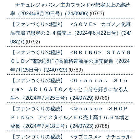
ナチュレジャパン／主力ブランドが想定以上の継続
率（2024年8月29日号）('24/09/06)
(0793)
【ファンづくりの秘訣】 <ＳＯＶＥ> カゴメ／化粧
品売場で想定の２.４倍売上（2024年8月22日号）('24/
08/27)
(0792)
【ファンづくりの秘訣】 <ＢＲＩＮＧ> ＳＴＡＹＧ
ＯＬＤ／”電話応対”で高価格帯商品の販売促進（2024
年7月25日号）('24/07/29)
(0789)
【ファンづくりの秘訣】 <Ｇｒａｃｉａｓ Ｓｔｏ
ｒｅ> ＡＲＩＧＡＴＯ／もっと自分を好きになる人
生へ（2024年7月25日号）('24/07/29)
(0789)
【ファンづくりの秘訣】 <＠ｃｏｓｍｅ ＳＨＯＰ
ＰＩＮＧ> アイスタイル／ＥＣ売上高１６.３％増と
成長（2024年7月18日号）('24/07/23)
(0788)
【ファンづくりの秘訣】 <ラブコスメ> ナチュラル