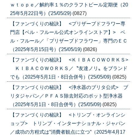
ｗｔｏｐｅ／解約率１％のクラフトビール定期便（20
25年5月22日号）('25/05/29)
(0827)
【ファンづくりの秘訣】 <プリザーブドフラワー専
門店【ベル・フルール公式オンラインストア】> ベ
ル・フルール／「プリザーブドフラワー」専門のＥＣ
（2025年5月15日号）('25/05/19)
(0826)
【ファンづくりの秘訣】 <ＫＩＢＡＣＯＷＯＲＫＳ>
ＫＩＢＡＣＯＷＯＲＫＳ／〝友達ノリ〟をブランド
でも（2025年5月1日・8日合併号）('25/05/09)
(0825)
【ファンづくりの秘訣】 <浄水器のブリタ公式> ブ
リタジャパン／ＰＦＡＳ除去対応のポット型浄水器
（2025年5月1日・8日合併号）('25/05/09)
(0825)
【ファンづくりの秘訣】 <トリンプ・オンラインシ
ョップ> トリンプ・インターナショナル・ジャパン
／成功の方程式は”消費者観点に立つ”（2025年4月17