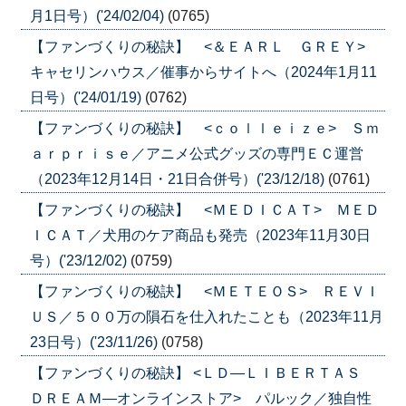
月1日号）('24/02/04)
(0765)
【ファンづくりの秘訣】 <＆ＥＡＲＬ ＧＲＥＹ>
キャセリンハウス／催事からサイトへ（2024年1月11
日号）('24/01/19)
(0762)
【ファンづくりの秘訣】 <ｃｏｌｌｅｉｚｅ> Ｓｍ
ａｒｐｒｉｓｅ／アニメ公式グッズの専門ＥＣ運営
（2023年12月14日・21日合併号）('23/12/18)
(0761)
【ファンづくりの秘訣】 <ＭＥＤＩＣＡＴ> ＭＥＤ
ＩＣＡＴ／犬用のケア商品も発売（2023年11月30日
号）('23/12/02)
(0759)
【ファンづくりの秘訣】 <ＭＥＴＥＯＳ> ＲＥＶＩ
ＵＳ／５００万の隕石を仕入れたことも（2023年11月
23日号）('23/11/26)
(0758)
【ファンづくりの秘訣】 <ＬＤ―ＬＩＢＥＲＴＡＳ
ＤＲＥＡＭ―オンラインストア> パルック／独自性