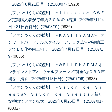
（2025年8月21日号）('25/08/07)
(1923)
【ファンづくりの秘訣】 <ｉｔｓｃｏｃｏ> ＧＷＦ
／定期購入者が毎年約３０％ずつ増加（2025年7月24
日・31日合併号）('25/08/01)
(0836)
【ファンづくりの秘訣】 <ＫＡＳＨＩＹＡＭＡ> オ
ンワードパーソナルスタイル／アナログ広告や導線工
夫でＥＣ化率向上狙う（2025年7月17日号）('25/07/1
9)
(0835)
【ファンづくりの秘訣】 <ＷＥＬＬＰＨＡＲＭＡオ
ンラインストア> ウェルファーマ／”健全”なＣＢＤ市
場を目指す（2025年7月3日号）('25/07/06)
(0833)
【ファンづくりの秘訣】 <Ｓａｖｏｎ ｄｅ Ｓｉ
ｅｓｔａ> Ｓａｖｏｎ ｄｅ Ｓｉｅｓｔａ／新た
な挑戦でファン拡大（2025年6月26日号）('25/07/01)
(0832)