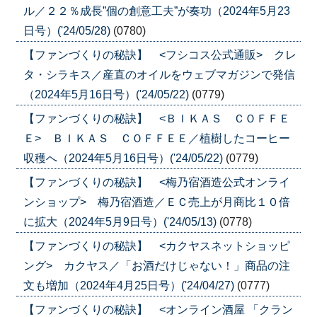
ル／２２％成長”個の創意工夫”が奏功（2024年5月23
日号）('24/05/28)
(0780)
【ファンづくりの秘訣】 <フシコス公式通販> クレ
タ・シラキス／産直のオイルをウェブマガジンで発信
（2024年5月16日号）('24/05/22)
(0779)
【ファンづくりの秘訣】 <ＢＩＫＡＳ ＣＯＦＦＥ
Ｅ> ＢＩＫＡＳ ＣＯＦＦＥＥ／植樹したコーヒー
収穫へ（2024年5月16日号）('24/05/22)
(0779)
【ファンづくりの秘訣】 <梅乃宿酒造公式オンライ
ンショップ> 梅乃宿酒造／ＥＣ売上が月商比１０倍
に拡大（2024年5月9日号）('24/05/13)
(0778)
【ファンづくりの秘訣】 <カクヤスネットショッピ
ング> カクヤス／「お酒だけじゃない！」商品の注
文も増加（2024年4月25日号）('24/04/27)
(0777)
【ファンづくりの秘訣】 <オンライン酒屋 「クラン