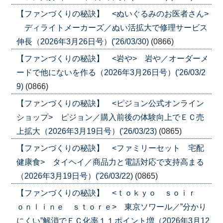
【ファンづくりの秘訣】 <ぬいぐるみのお医者さん>
ディライトメーカーズ／ぬい活拡大で修理サービス
伸長（2026年3月26日号）('26/03/30)
(0866)
【ファンづくりの秘訣】 <岩や> 岩や／オーダーメ
ードで他にないを作る（2026年3月26日号）('26/03/2
9)
(0866)
【ファンづくりの秘訣】 <ピジョン公式オンライン
ショップ> ピジョン／購入前後の体験向上でＥＣ売
上拡大（2026年3月19日号）('26/03/23)
(0865)
【ファンづくりの秘訣】 <ファミリーセット 宅配
健康食> タイヘイ／商品力と電話対応で支持高まる
（2026年3月19日号）('26/03/22)
(0865)
【ファンづくりの秘訣】 <ｔｏｋｙｏ ｓｏｉｒ
ｏｎｌｉｎｅ ｓｔｏｒｅ> 東京ソワール／”分かり
にくい”解消でＥＣ化率１１ポイント増（2026年3月12