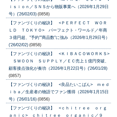
ｉｓｉｏｎ／ＳＮＳから物販事業へ（2026年1月29日
号）('26/02/03)
(0858)
【ファンづくりの秘訣】 <ＰＥＲＦＥＣＴ ＷＯＲ
ＬＤ ＴＯＫＹＯ> パーフェクト・ワールド／年商
３億円超、”予約””商品数”に強み（2026年1月29日号）
('26/02/02)
(0858)
【ファンづくりの秘訣】 <ＫＩＢＡＣＯＷＯＲＫＳ>
ＳＷＯＯＮ ＳＵＰＰＬＹ／ＥＣ売上１億円突破、
顧客接点強化が奏功（2026年1月22日号）('26/01/28)
(0857)
【ファンづくりの秘訣】 <良品たいこばん> ｍｅｄ
ｉｂａ／生産者の物語でファン獲得（2026年1月15日
号）('26/01/16)
(0856)
【ファンづくりの秘訣】 <ｃｈｉｔｒｅｅ ｏｒｇ
ａｎｉｃ> ｃｈｉｔｒｅｅ ｏｒｇａｎｉｃ／９