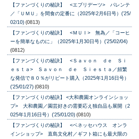
【ファンづくりの秘訣】 <エブリデーツ> パレンテ
／「ＵＭＵ」を間食の定番に（2025年2月6日号）('25/
02/10)
(0813)
【ファンづくりの秘訣】 <ＭＵＩ> 無為／「コーヒ
ーを簡単なものに」（2025年1月30日号）('25/02/04)
(0812)
【ファンづくりの秘訣】 <Ｓａｖｏｎ ｄｅ Ｓｉ
ｅｓｔａ> Ｓａｖｏｎ ｄｅ Ｓｉｅｓｔａ／頻繁
な発信で８０％がリピート購入（2025年1月16日号）
('25/01/27)
(0810)
【ファンづくりの秘訣】 <大和農園オンラインショッ
プ> 大和農園／園芸好きの需要応え独自品も展開（2
025年1月16日号）('25/01/20)
(0810)
【ファンづくりの秘訣】 <ベネッセハウス オンラ
インショップ> 直島文化村／ギフト箱にも最大限の