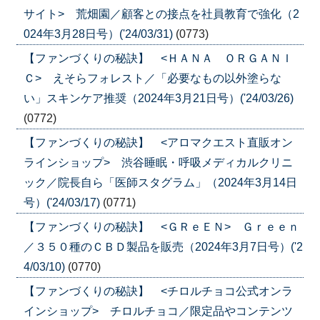
サイト> 荒畑園／顧客との接点を社員教育で強化（2
024年3月28日号）('24/03/31)
(0773)
【ファンづくりの秘訣】 <ＨＡＮＡ ＯＲＧＡＮＩ
Ｃ> えそらフォレスト／「必要なもの以外塗らな
い」スキンケア推奨（2024年3月21日号）('24/03/26)
(0772)
【ファンづくりの秘訣】 <アロマクエスト直販オン
ラインショップ> 渋谷睡眠・呼吸メディカルクリニ
ック／院長自ら「医師スタグラム」（2024年3月14日
号）('24/03/17)
(0771)
【ファンづくりの秘訣】 <ＧＲｅＥＮ> Ｇｒｅｅｎ
／３５０種のＣＢＤ製品を販売（2024年3月7日号）('2
4/03/10)
(0770)
【ファンづくりの秘訣】 <チロルチョコ公式オンラ
インショップ> チロルチョコ／限定品やコンテンツ