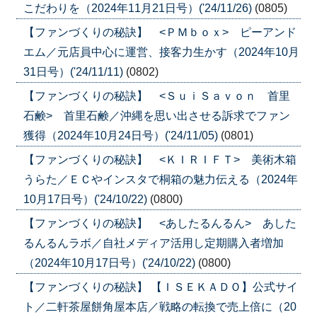
こだわりを（2024年11月21日号）('24/11/26)
(0805)
【ファンづくりの秘訣】 <ＰＭｂｏｘ> ピーアンド
エム／元店員中心に運営、接客力生かす（2024年10月
31日号）('24/11/11)
(0802)
【ファンづくりの秘訣】 <ＳｕｉＳａｖｏｎ 首里
石鹸> 首里石鹸／沖縄を思い出させる訴求でファン
獲得（2024年10月24日号）('24/11/05)
(0801)
【ファンづくりの秘訣】 <ＫＩＲＩＦＴ> 美術木箱
うらた／ＥＣやインスタで桐箱の魅力伝える（2024年
10月17日号）('24/10/22)
(0800)
【ファンづくりの秘訣】 <あしたるんるん> あした
るんるんラボ／自社メディア活用し定期購入者増加
（2024年10月17日号）('24/10/22)
(0800)
【ファンづくりの秘訣】 【ＩＳＥＫＡＤＯ】公式サイ
ト／二軒茶屋餅角屋本店／戦略の転換で売上倍に（20