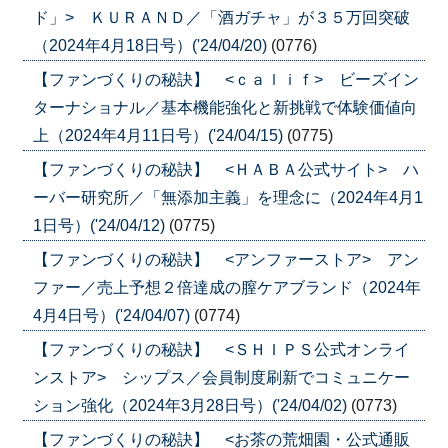
ド」> ＫＵＲＡＮＤ／「酒ガチャ」が３５万回突破
（2024年4月18日号）('24/04/20)
(0776)
【ファンづくりの秘訣】 <ｃａｌｉｆ> ビーズイン
ターナショナル／基本機能強化と新挑戦で体験価値向
上（2024年4月11日号）('24/04/15)
(0775)
【ファンづくりの秘訣】 <ＨＡＢＡ公式サイト> ハ
ーバー研究所／「無添加主義」を理念に（2024年4月1
1日号）('24/04/12)
(0775)
【ファンづくりの秘訣】 <アンファーストア> アン
ファー／売上予想２倍達成の膣ケアブランド（2024年
4月4日号）('24/04/07)
(0774)
【ファンづくりの秘訣】 <ＳＨＩＰＳ公式オンライ
ンストア> シップス／会員制度刷新でコミュニケー
ション強化（2024年3月28日号）('24/04/02)
(0773)
【ファンづくりの秘訣】 <お茶の荒畑園・公式通販