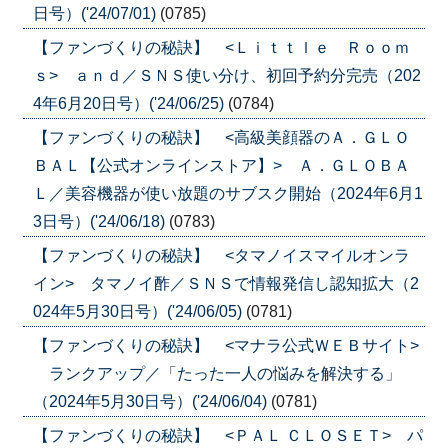
日号）('24/07/01)
(0785)
【ファンづくりの秘訣】 <Ｌｉｔｔｌｅ Ｒｏｏｍ
ｓ> ａｎｄ／ＳＮＳ使い分け、初回予約分完売（202
4年6月20日号）('24/06/25)
(0784)
【ファンづくりの秘訣】 <高級美顔器のＡ．ＧＬＯ
ＢＡＬ【公式オンラインストア】> Ａ．ＧＬＯＢＡ
Ｌ／美容機器が使い放題のサブスク開始（2024年6月1
3日号）('24/06/18)
(0783)
【ファンづくりの秘訣】 <タマノイスマイルオンラ
イン> タマノイ酢／ＳＮＳで情報発信し認知拡大（2
024年5月30日号）('24/06/05)
(0781)
【ファンづくりの秘訣】 <マナラ公式ＷＥＢサイト>
ランクアップ／「たった一人の悩みを解決する」
（2024年5月30日号）('24/06/04)
(0781)
【ファンづくりの秘訣】 <ＰＡＬ ＣＬＯＳＥＴ> パ