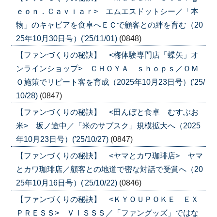
ｅｏｎ．Ｃａｖｉａｒ> エムエスドットシー／「本
物」のキャビアを食卓へＥＣで顧客との絆を育む（20
25年10月30日号）('25/11/01)
(0848)
【ファンづくりの秘訣】 <梅体験専門店「蝶矢」オ
ンラインショップ> ＣＨＯＹＡ ｓｈｏｐｓ／ＯＭ
Ｏ施策でリピート客を育成（2025年10月23日号）('25/
10/28)
(0847)
【ファンづくりの秘訣】 <田んぼと食卓 むすぶお
米> 坂ノ途中／「米のサブスク」規模拡大へ（2025
年10月23日号）('25/10/27)
(0847)
【ファンづくりの秘訣】 <ヤマとカワ珈琲店> ヤマ
とカワ珈琲店／顧客との地道で密な対話で受賞へ（20
25年10月16日号）('25/10/22)
(0846)
【ファンづくりの秘訣】 <ＫＹＯＵＰＯＫＥ ＥＸ
ＰＲＥＳＳ> ＶＩＳＳＳ／「ファングッズ」ではな