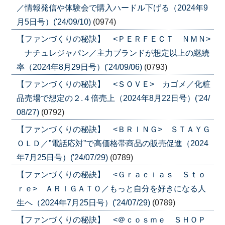
／情報発信や体験会で購入ハードル下げる（2024年9
月5日号）('24/09/10)
(0974)
【ファンづくりの秘訣】 <ＰＥＲＦＥＣＴ ＮＭＮ>
ナチュレジャパン／主力ブランドが想定以上の継続
率（2024年8月29日号）('24/09/06)
(0793)
【ファンづくりの秘訣】 <ＳＯＶＥ> カゴメ／化粧
品売場で想定の２.４倍売上（2024年8月22日号）('24/
08/27)
(0792)
【ファンづくりの秘訣】 <ＢＲＩＮＧ> ＳＴＡＹＧ
ＯＬＤ／”電話応対”で高価格帯商品の販売促進（2024
年7月25日号）('24/07/29)
(0789)
【ファンづくりの秘訣】 <Ｇｒａｃｉａｓ Ｓｔｏ
ｒｅ> ＡＲＩＧＡＴＯ／もっと自分を好きになる人
生へ（2024年7月25日号）('24/07/29)
(0789)
【ファンづくりの秘訣】 <＠ｃｏｓｍｅ ＳＨＯＰ