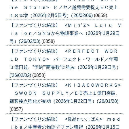
ｎｅ Ｓｔｏｒｅ> ヒノヤ／越境需要捉えＥＣ売上
１８％増（2026年2月5日号）('26/02/06)
(0859)
【ファンづくりの秘訣】 <Ｍｉｎ’Ｚ> Ｌｕｌｕ Ｖ
ｉｓｉｏｎ／ＳＮＳから物販事業へ（2026年1月29日
号）('26/02/03)
(0858)
【ファンづくりの秘訣】 <ＰＥＲＦＥＣＴ ＷＯＲ
ＬＤ ＴＯＫＹＯ> パーフェクト・ワールド／年商
３億円超、”予約””商品数”に強み（2026年1月29日号）
('26/02/02)
(0858)
【ファンづくりの秘訣】 <ＫＩＢＡＣＯＷＯＲＫＳ>
ＳＷＯＯＮ ＳＵＰＰＬＹ／ＥＣ売上１億円突破、
顧客接点強化が奏功（2026年1月22日号）('26/01/28)
(0857)
【ファンづくりの秘訣】 <良品たいこばん> ｍｅｄ
ｉｂａ／生産者の物語でファン獲得（2026年1月15日