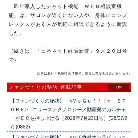
昨年導入したチャット機能「ＷＥＢ相談室機
能」は、サロンが近くにない人や、身体にコンプ
レックスがある人が気軽に相談できるように新設
した。
（続きは、「日本ネット経済新聞」９月２０日号
で）
記事は取材・執筆時の情報で、現在は異なる場合があります。
ファンづくりの秘訣 連載記事
List
【ファンづくりの秘訣】 <ＭｃＧｕｆｆｉｎ ＳＴ
ＯＲＥ> ニューステクノロジー／動画発のカルチャ
ーがＥＣを押し上げる（2026年7月23日号）('26/07/2
7)
(0882)
【ファンづくりの秘訣】 <ハチ食品オンラインショ