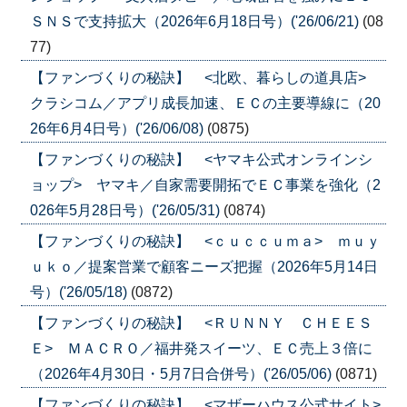
ＳＮＳで支持拡大（2026年6月18日号）('26/06/21)
(08
77)
【ファンづくりの秘訣】 <北欧、暮らしの道具店>
クラシコム／アプリ成長加速、ＥＣの主要導線に（20
26年6月4日号）('26/06/08)
(0875)
【ファンづくりの秘訣】 <ヤマキ公式オンラインシ
ョップ> ヤマキ／自家需要開拓でＥＣ事業を強化（2
026年5月28日号）('26/05/31)
(0874)
【ファンづくりの秘訣】 <ｃｕｃｃｕｍａ> ｍｕｙ
ｕｋｏ／提案営業で顧客ニーズ把握（2026年5月14日
号）('26/05/18)
(0872)
【ファンづくりの秘訣】 <ＲＵＮＮＹ ＣＨＥＥＳ
Ｅ> ＭＡＣＲＯ／福井発スイーツ、ＥＣ売上３倍に
（2026年4月30日・5月7日合併号）('26/05/06)
(0871)
【ファンづくりの秘訣】 <マザーハウス公式サイト>