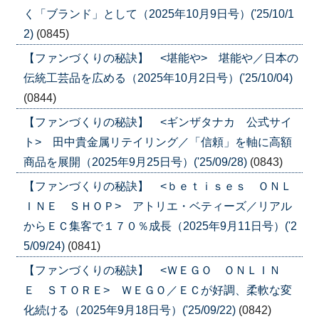
く「ブランド」として（2025年10月9日号）('25/10/1
2)
(0845)
【ファンづくりの秘訣】 <堪能や> 堪能や／日本の
伝統工芸品を広める（2025年10月2日号）('25/10/04)
(0844)
【ファンづくりの秘訣】 <ギンザタナカ 公式サイ
ト> 田中貴金属リテイリング／「信頼」を軸に高額
商品を展開（2025年9月25日号）('25/09/28)
(0843)
【ファンづくりの秘訣】 <ｂｅｔｉｓｅｓ ＯＮＬ
ＩＮＥ ＳＨＯＰ> アトリエ・ベティーズ／リアル
からＥＣ集客で１７０％成長（2025年9月11日号）('2
5/09/24)
(0841)
【ファンづくりの秘訣】 <ＷＥＧＯ ＯＮＬＩＮ
Ｅ ＳＴＯＲＥ> ＷＥＧＯ／ＥＣが好調、柔軟な変
化続ける（2025年9月18日号）('25/09/22)
(0842)