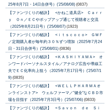
25年8月7日・14日合併号）('25/08/08)
(0837)
【ファンづくりの秘訣】 <かねこ道具店> Ｃａｒｒ
ｙ Ｏｎ／ＥＣやポップアップ通じて視聴者と交流
（2025年8月21日号）('25/08/07)
(1923)
【ファンづくりの秘訣】 <ｉｔｓｃｏｃｏ> ＧＷＦ
／定期購入者が毎年約３０％ずつ増加（2025年7月24
日・31日合併号）('25/08/01)
(0836)
【ファンづくりの秘訣】 <ＫＡＳＨＩＹＡＭＡ> オ
ンワードパーソナルスタイル／アナログ広告や導線工
夫でＥＣ化率向上狙う（2025年7月17日号）('25/07/1
9)
(0835)
【ファンづくりの秘訣】 <ＷＥＬＬＰＨＡＲＭＡオ
ンラインストア> ウェルファーマ／”健全”なＣＢＤ市
場を目指す（2025年7月3日号）('25/07/06)
(0833)
【ファンづくりの秘訣】 <Ｓａｖｏｎ ｄｅ Ｓｉ