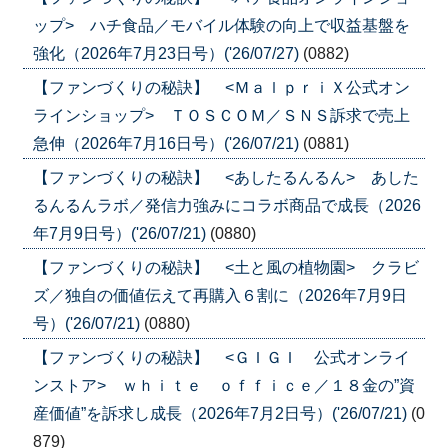
ップ> ハチ食品／モバイル体験の向上で収益基盤を
強化（2026年7月23日号）('26/07/27)
(0882)
【ファンづくりの秘訣】 <ＭａｌｐｒｉＸ公式オン
ラインショップ> ＴＯＳＣＯＭ／ＳＮＳ訴求で売上
急伸（2026年7月16日号）('26/07/21)
(0881)
【ファンづくりの秘訣】 <あしたるんるん> あした
るんるんラボ／発信力強みにコラボ商品で成長（2026
年7月9日号）('26/07/21)
(0880)
【ファンづくりの秘訣】 <土と風の植物園> クラビ
ズ／独自の価値伝えて再購入６割に（2026年7月9日
号）('26/07/21)
(0880)
【ファンづくりの秘訣】 <ＧＩＧＩ 公式オンライ
ンストア> ｗｈｉｔｅ ｏｆｆｉｃｅ／１８金の”資
産価値”を訴求し成長（2026年7月2日号）('26/07/21)
(0
879)