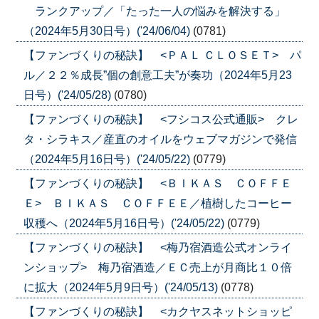
ランクアップ／「たった一人の悩みを解決する」
（2024年5月30日号）('24/06/04)
(0781)
【ファンづくりの秘訣】 <ＰＡＬ ＣＬＯＳＥＴ> パ
ル／２２％成長”個の創意工夫”が奏功（2024年5月23
日号）('24/05/28)
(0780)
【ファンづくりの秘訣】 <フシコス公式通販> クレ
タ・シラキス／産直のオイルをウェブマガジンで発信
（2024年5月16日号）('24/05/22)
(0779)
【ファンづくりの秘訣】 <ＢＩＫＡＳ ＣＯＦＦＥ
Ｅ> ＢＩＫＡＳ ＣＯＦＦＥＥ／植樹したコーヒー
収穫へ（2024年5月16日号）('24/05/22)
(0779)
【ファンづくりの秘訣】 <梅乃宿酒造公式オンライ
ンショップ> 梅乃宿酒造／ＥＣ売上が月商比１０倍
に拡大（2024年5月9日号）('24/05/13)
(0778)
【ファンづくりの秘訣】 <カクヤスネットショッピ