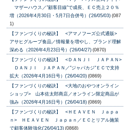
マザーハウス／”顧客目線”で成長、ＥＣ売上２０％
増（2026年4月30日・5月7日合併号）('26/05/03)
(087
1)
【ファンづくりの秘訣】 <アマノフーズ公式通販>
アサヒグループ食品／情報量を増やし、ブランド理解
深める（2026年4月23日号）('26/04/27)
(0870)
【ファンづくりの秘訣】 <ＤＡＮＪＩ ＪＡＰＡＮ>
ＤＡＮＪＩ ＪＡＰＡＮ／”ジャパカジ”ＥＣで支持
拡大（2026年4月16日号）('26/04/20)
(0869)
【ファンづくりの秘訣】 <大地のおやつオンライン
ショップ> 山本佐太郎商店／オンライン限定商品が
強み（2026年4月16日号）('26/04/18)
(0869)
【ファンづくりの秘訣】 <ＨＥＡＶＥＮ Ｊａｐａ
ｎ> ＨＥＡＶＥＮ Ｊａｐａｎ／ＥＣとリアル施策
で顧客体験強化('26/04/13)
(0868)