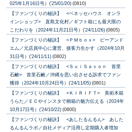
025年1月16日号）('25/01/20)
(0810)
【ファンづくりの秘訣】 <ベネッセハウス オンラ
インショップ> 直島文化村／ギフト箱にも最大限の
こだわりを（2024年11月21日号）('24/11/26)
(0805)
【ファンづくりの秘訣】 <ＰＭｂｏｘ> ピーアンド
エム／元店員中心に運営、接客力生かす（2024年10月
31日号）('24/11/11)
(0802)
【ファンづくりの秘訣】 <ＳｕｉＳａｖｏｎ 首里
石鹸> 首里石鹸／沖縄を思い出させる訴求でファン
獲得（2024年10月24日号）('24/11/05)
(0801)
【ファンづくりの秘訣】 <ＫＩＲＩＦＴ> 美術木箱
うらた／ＥＣやインスタで桐箱の魅力伝える（2024年
10月17日号）('24/10/22)
(0800)
【ファンづくりの秘訣】 <あしたるんるん> あした
るんるんラボ／自社メディア活用し定期購入者増加