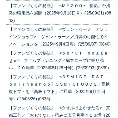
【ファンづくりの秘訣】 <ＭＹＺＯＯ> 長彩／台湾
発の猫用品を展開（2025年9月18日号）('25/09/21)
(08
42)
【ファンづくりの秘訣】 <ヴェントゥーノ オンラ
インショップ> ヴェントゥーノ／海藻の可能性でイ
ノベーションを（2025年9月4日号）('25/09/07)
(0840)
【ファンづくりの秘訣】 <ｂｅｒｕｆ ｂａｇｇａ
ｇｅ> ファムプランニング／顧客ニーズに寄り添
い、２０周年（2025年8月28日号）('25/09/03)
(0839)
【ファンづくりの秘訣】 <ＯＳＭＩＣＦＩＲＳＴ
ｏｎｌｉｎｅｓｈｏｐ】ＯＳＭＩＣＦＯＯＤＳ／高糖
度トマトを「高級ギフト」に昇華（2025年8月21日
号）('25/08/26)
(0838)
【ファンづくりの秘訣】 <タオルはまかせたろ> 京
都工芸／「おもてなし」強みに楽天月商４１％増（20