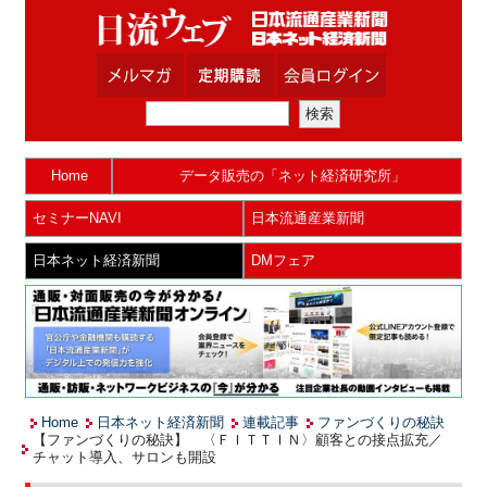
Home
データ販売の「ネット経済研究所」
セミナーNAVI
日本流通産業新聞
日本ネット経済新聞
DMフェア
Home
日本ネット経済新聞
連載記事
ファンづくりの秘訣
【ファンづくりの秘訣】 〈ＦＩＴＴＩＮ〉顧客との接点拡充／
チャット導入、サロンも開設