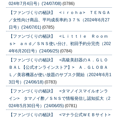
024年7月4日号）('24/07/08)
(0786)
【ファンづくりの秘訣】 <ｉｒｏｈａ> ＴＥＮＧＡ
／女性向け商品、平均成長率約３７％（2024年6月27
日号）('24/07/01)
(0785)
【ファンづくりの秘訣】 <Ｌｉｔｔｌｅ Ｒｏｏｍ
ｓ> ａｎｄ／ＳＮＳ使い分け、初回予約分完売（202
4年6月20日号）('24/06/25)
(0784)
【ファンづくりの秘訣】 <高級美顔器のＡ．ＧＬＯ
ＢＡＬ【公式オンラインストア】> Ａ．ＧＬＯＢＡ
Ｌ／美容機器が使い放題のサブスク開始（2024年6月1
3日号）('24/06/18)
(0783)
【ファンづくりの秘訣】 <タマノイスマイルオンラ
イン> タマノイ酢／ＳＮＳで情報発信し認知拡大（2
024年5月30日号）('24/06/05)
(0781)
【ファンづくりの秘訣】 <マナラ公式ＷＥＢサイト>