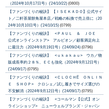
（2024年10月17日号）('24/10/22)
(0800)
【ファンづくりの秘訣】 【ＩＳＥＫＡＤＯ】公式サイ
ト／二軒茶屋餅角屋本店／戦略の転換で売上倍に（20
24年10月10日号）('24/10/15)
(0799)
【ファンづくりの秘訣】 <ＰＡＵＬ ＆ ＪＯＥ
公式オンラインストア> アルビオン／顧客満足向上
に最注力（2024年9月19日号）('24/09/24)
(0796)
【ファンづくりの秘訣】 <ｕｋａｋａｕ> ウカ／物
販成長率約２８％、ＥＣも強化（2024年9月12日号）
('24/09/17)
(0795)
【ファンづくりの秘訣】 <ＣＬＯＣＨÉ ＯＮＬＩＮ
Ｅ ＳＨＯＰ> クロシェ／試し履きでサイズ選びの
不安解消（2024年9月12日号）('24/09/17)
(0795)
【ファンづくりの秘訣】 <コールマン【公式】オン
ラインショップ> ニューウェルブランズ・ジャパン