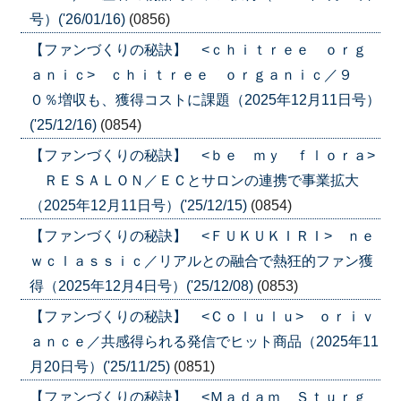
号）('26/01/16)
(0856)
【ファンづくりの秘訣】 <ｃｈｉｔｒｅｅ ｏｒｇ
ａｎｉｃ> ｃｈｉｔｒｅｅ ｏｒｇａｎｉｃ／９
０％増収も、獲得コストに課題（2025年12月11日号）
('25/12/16)
(0854)
【ファンづくりの秘訣】 <ｂｅ ｍｙ ｆｌｏｒａ>
ＲＥＳＡＬＯＮ／ＥＣとサロンの連携で事業拡大
（2025年12月11日号）('25/12/15)
(0854)
【ファンづくりの秘訣】 <ＦＵＫＵＫＩＲＩ> ｎｅ
ｗｃｌａｓｓｉｃ／リアルとの融合で熱狂的ファン獲
得（2025年12月4日号）('25/12/08)
(0853)
【ファンづくりの秘訣】 <Ｃｏｌｕｌｕ> ｏｒｉｖ
ａｎｃｅ／共感得られる発信でヒット商品（2025年11
月20日号）('25/11/25)
(0851)
【ファンづくりの秘訣】 <Ｍａｄａｍ Ｓｔｕｒｇ