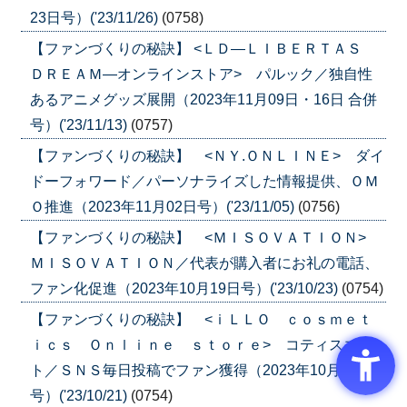
23日号）('23/11/26)
(0758)
【ファンづくりの秘訣】 <ＬＤ―ＬＩＢＥＲＴＡＳ
ＤＲＥＡＭ―オンラインストア> パルック／独自性
あるアニメグッズ展開（2023年11月09日・16日 合併
号）('23/11/13)
(0757)
【ファンづくりの秘訣】 <ＮＹ.ＯＮＬＩＮＥ> ダイ
ドーフォワード／パーソナライズした情報提供、ＯＭ
Ｏ推進（2023年11月02日号）('23/11/05)
(0756)
【ファンづくりの秘訣】 <ＭＩＳＯＶＡＴＩＯＮ>
ＭＩＳＯＶＡＴＩＯＮ／代表が購入者にお礼の電話、
ファン化促進（2023年10月19日号）('23/10/23)
(0754)
【ファンづくりの秘訣】 <ｉＬＬＯ ｃｏｓｍｅｔ
ｉｃｓ Ｏｎｌｉｎｅ ｓｔｏｒｅ> コティスエル
ト／ＳＮＳ毎日投稿でファン獲得（2023年10月19日
号）('23/10/21)
(0754)