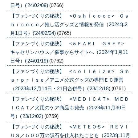
日号）('24/02/09)
(0766)
【ファンづくりの秘訣】 <Ｏｓｈｉｃｏｃｏ> Ｏｓ
ｈｉｃｏｃｏ／推し活グッズと情報を発信（2024年2
月1日号）('24/02/04)
(0765)
【ファンづくりの秘訣】 <＆ＥＡＲＬ ＧＲＥＹ>
キャセリンハウス／催事からサイトへ（2024年1月11
日号）('24/01/19)
(0762)
【ファンづくりの秘訣】 <ｃｏｌｌｅｉｚｅ> Ｓｍ
ａｒｐｒｉｓｅ／アニメ公式グッズの専門ＥＣ運営
（2023年12月14日・21日合併号）('23/12/18)
(0761)
【ファンづくりの秘訣】 <ＭＥＤＩＣＡＴ> ＭＥＤ
ＩＣＡＴ／犬用のケア商品も発売（2023年11月30日
号）('23/12/02)
(0759)
【ファンづくりの秘訣】 <ＭＥＴＥＯＳ> ＲＥＶＩ
ＵＳ／５００万の隕石を仕入れたことも（2023年11月