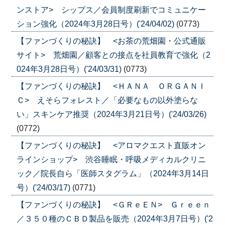
ンストア> シップス／会員制度刷新でコミュニケー
ション強化（2024年3月28日号）('24/04/02)
(0773)
【ファンづくりの秘訣】 <お茶の荒畑園・公式通販
サイト> 荒畑園／顧客との接点を社員教育で強化（2
024年3月28日号）('24/03/31)
(0773)
【ファンづくりの秘訣】 <ＨＡＮＡ ＯＲＧＡＮＩ
Ｃ> えそらフォレスト／「必要なもの以外塗らな
い」スキンケア推奨（2024年3月21日号）('24/03/26)
(0772)
【ファンづくりの秘訣】 <アロマクエスト直販オン
ラインショップ> 渋谷睡眠・呼吸メディカルクリニ
ック／院長自ら「医師スタグラム」（2024年3月14日
号）('24/03/17)
(0771)
【ファンづくりの秘訣】 <ＧＲｅＥＮ> Ｇｒｅｅｎ
／３５０種のＣＢＤ製品を販売（2024年3月7日号）('2