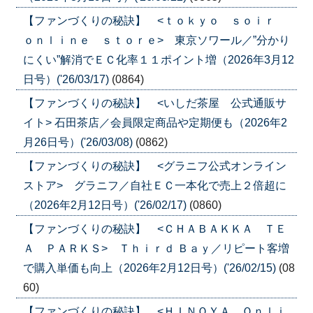
【ファンづくりの秘訣】 <ｔｏｋｙｏ ｓｏｉｒ
ｏｎｌｉｎｅ ｓｔｏｒｅ> 東京ソワール／”分かり
にくい”解消でＥＣ化率１１ポイント増（2026年3月12
日号）('26/03/17)
(0864)
【ファンづくりの秘訣】 <いしだ茶屋 公式通販サ
イト> 石田茶店／会員限定商品や定期便も（2026年2
月26日号）('26/03/08)
(0862)
【ファンづくりの秘訣】 <グラニフ公式オンライン
ストア> グラニフ／自社ＥＣ一本化で売上２倍超に
（2026年2月12日号）('26/02/17)
(0860)
【ファンづくりの秘訣】 <ＣＨＡＢＡＫＫＡ ＴＥ
Ａ ＰＡＲＫＳ> Ｔｈｉｒｄ Ｂａｙ／リピート客増
で購入単価も向上（2026年2月12日号）('26/02/15)
(08
60)
【ファンづくりの秘訣】 <ＨＩＮＯＹＡ Ｏｎｌｉ