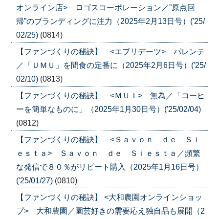
オンライン店> ロゴスコーポレーション／”原点回
帰”のブランディングに注力（2025年2月13日号）('25/
02/25)
(0814)
【ファンづくりの秘訣】 <エブリデーツ> パレンテ
／「ＵＭＵ」を間食の定番に（2025年2月6日号）('25/
02/10)
(0813)
【ファンづくりの秘訣】 <ＭＵＩ> 無為／「コーヒ
ーを簡単なものに」（2025年1月30日号）('25/02/04)
(0812)
【ファンづくりの秘訣】 <Ｓａｖｏｎ ｄｅ Ｓｉ
ｅｓｔａ> Ｓａｖｏｎ ｄｅ Ｓｉｅｓｔａ／頻繁
な発信で８０％がリピート購入（2025年1月16日号）
('25/01/27)
(0810)
【ファンづくりの秘訣】 <大和農園オンラインショッ
プ> 大和農園／園芸好きの需要応え独自品も展開（2