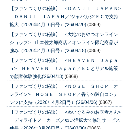
【ファンづくりの秘訣】 <ＤＡＮＪＩ ＪＡＰＡＮ>
ＤＡＮＪＩ ＪＡＰＡＮ／”ジャパカジ”ＥＣで支持
拡大（2026年4月16日号）('26/04/20)
(0869)
【ファンづくりの秘訣】 <大地のおやつオンライン
ショップ> 山本佐太郎商店／オンライン限定商品が
強み（2026年4月16日号）('26/04/18)
(0869)
【ファンづくりの秘訣】 <ＨＥＡＶＥＮ Ｊａｐａ
ｎ> ＨＥＡＶＥＮ Ｊａｐａｎ／ＥＣとリアル施策
で顧客体験強化('26/04/13)
(0868)
【ファンづくりの秘訣】 <ＮＯＳＥ ＳＨＯＰ オ
ンライン> ＮＯＳＥ ＳＨＯＰ／香りの独自コンテ
ンツに支持（2026年4月2日号）('26/04/06)
(0867)
【ファンづくりの秘訣】 <ぬいぐるみのお医者さん>
ディライトメーカーズ／ぬい活拡大で修理サービス
伸長（2026年3月26日号）('26/03/30)
(0866)