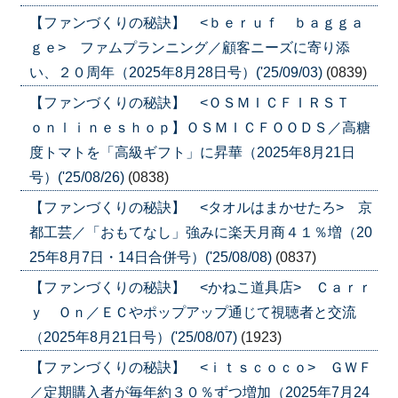
【ファンづくりの秘訣】 <ｂｅｒｕｆ ｂａｇｇａ
ｇｅ> ファムプランニング／顧客ニーズに寄り添
い、２０周年（2025年8月28日号）('25/09/03)
(0839)
【ファンづくりの秘訣】 <ＯＳＭＩＣＦＩＲＳＴ
ｏｎｌｉｎｅｓｈｏｐ】ＯＳＭＩＣＦＯＯＤＳ／高糖
度トマトを「高級ギフト」に昇華（2025年8月21日
号）('25/08/26)
(0838)
【ファンづくりの秘訣】 <タオルはまかせたろ> 京
都工芸／「おもてなし」強みに楽天月商４１％増（20
25年8月7日・14日合併号）('25/08/08)
(0837)
【ファンづくりの秘訣】 <かねこ道具店> Ｃａｒｒ
ｙ Ｏｎ／ＥＣやポップアップ通じて視聴者と交流
（2025年8月21日号）('25/08/07)
(1923)
【ファンづくりの秘訣】 <ｉｔｓｃｏｃｏ> ＧＷＦ
／定期購入者が毎年約３０％ずつ増加（2025年7月24