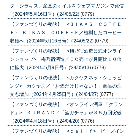
タ・シラキス／産直のオイルをウェブマガジンで発信
（2024年5月16日号）('24/05/22)
(0779)
【ファンづくりの秘訣】 <ＢＩＫＡＳ ＣＯＦＦＥ
Ｅ> ＢＩＫＡＳ ＣＯＦＦＥＥ／植樹したコーヒー
収穫へ（2024年5月16日号）('24/05/22)
(0779)
【ファンづくりの秘訣】 <梅乃宿酒造公式オンライ
ンショップ> 梅乃宿酒造／ＥＣ売上が月商比１０倍
に拡大（2024年5月9日号）('24/05/13)
(0778)
【ファンづくりの秘訣】 <カクヤスネットショッピ
ング> カクヤス／「お酒だけじゃない！」商品の注
文も増加（2024年4月25日号）('24/04/27)
(0777)
【ファンづくりの秘訣】 <オンライン酒屋 「クラン
ド」> ＫＵＲＡＮＤ／「酒ガチャ」が３５万回突破
（2024年4月18日号）('24/04/20)
(0776)
【ファンづくりの秘訣】 <ｃａｌｉｆ> ビーズイン