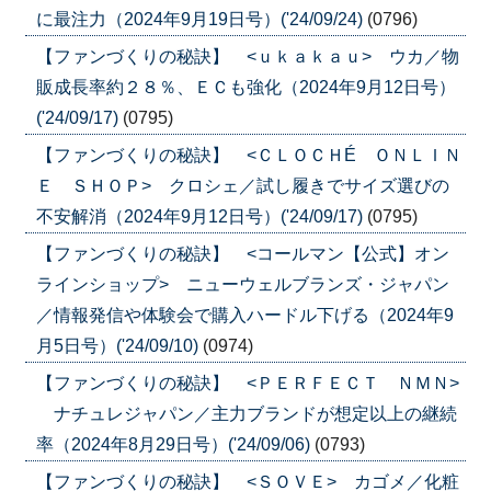
に最注力（2024年9月19日号）('24/09/24)
(0796)
【ファンづくりの秘訣】 <ｕｋａｋａｕ> ウカ／物
販成長率約２８％、ＥＣも強化（2024年9月12日号）
('24/09/17)
(0795)
【ファンづくりの秘訣】 <ＣＬＯＣＨÉ ＯＮＬＩＮ
Ｅ ＳＨＯＰ> クロシェ／試し履きでサイズ選びの
不安解消（2024年9月12日号）('24/09/17)
(0795)
【ファンづくりの秘訣】 <コールマン【公式】オン
ラインショップ> ニューウェルブランズ・ジャパン
／情報発信や体験会で購入ハードル下げる（2024年9
月5日号）('24/09/10)
(0974)
【ファンづくりの秘訣】 <ＰＥＲＦＥＣＴ ＮＭＮ>
ナチュレジャパン／主力ブランドが想定以上の継続
率（2024年8月29日号）('24/09/06)
(0793)
【ファンづくりの秘訣】 <ＳＯＶＥ> カゴメ／化粧