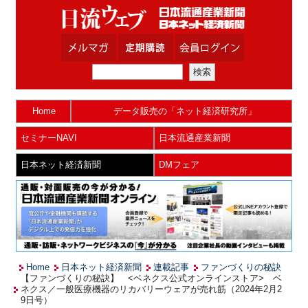
Home
データ販売の「ネット経済研究所」
セミナーNAVI
日本流通産業新聞
日本ネット経済新聞
DMフェア
Home
日本ネット経済新聞
連載記事
ファンづくりの秘訣
【ファンづくりの秘訣】 <ベネクス公式オンラインストア> ベ
ネクス／一般医療機器のリカバリーウェアが売れ筋（2024年2月2
9日号）