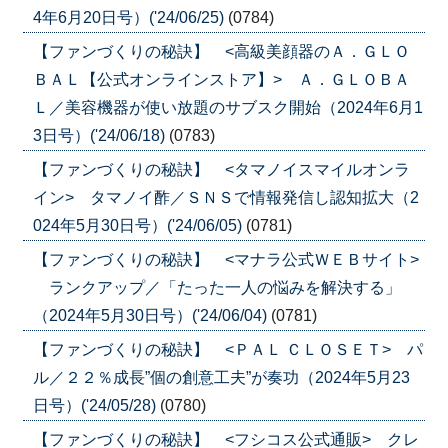
4年6月20日号）('24/06/25)
(0784)
【ファンづくりの秘訣】 <高級美顔器のＡ．ＧＬＯ
ＢＡＬ【公式オンラインストア】> Ａ．ＧＬＯＢＡ
Ｌ／美容機器が使い放題のサブスク開始（2024年6月1
3日号）('24/06/18)
(0783)
【ファンづくりの秘訣】 <タマノイスマイルオンラ
イン> タマノイ酢／ＳＮＳで情報発信し認知拡大（2
024年5月30日号）('24/06/05)
(0781)
【ファンづくりの秘訣】 <マナラ公式ＷＥＢサイト>
ランクアップ／「たった一人の悩みを解決する」
（2024年5月30日号）('24/06/04)
(0781)
【ファンづくりの秘訣】 <ＰＡＬ ＣＬＯＳＥＴ> パ
ル／２２％成長”個の創意工夫”が奏功（2024年5月23
日号）('24/05/28)
(0780)
【ファンづくりの秘訣】 <フシコス公式通販> クレ