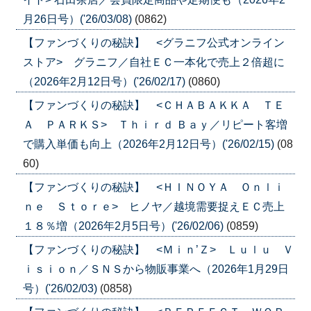
月26日号）('26/03/08)
(0862)
【ファンづくりの秘訣】 <グラニフ公式オンライン
ストア> グラニフ／自社ＥＣ一本化で売上２倍超に
（2026年2月12日号）('26/02/17)
(0860)
【ファンづくりの秘訣】 <ＣＨＡＢＡＫＫＡ ＴＥ
Ａ ＰＡＲＫＳ> Ｔｈｉｒｄ Ｂａｙ／リピート客増
で購入単価も向上（2026年2月12日号）('26/02/15)
(08
60)
【ファンづくりの秘訣】 <ＨＩＮＯＹＡ Ｏｎｌｉ
ｎｅ Ｓｔｏｒｅ> ヒノヤ／越境需要捉えＥＣ売上
１８％増（2026年2月5日号）('26/02/06)
(0859)
【ファンづくりの秘訣】 <Ｍｉｎ’Ｚ> Ｌｕｌｕ Ｖ
ｉｓｉｏｎ／ＳＮＳから物販事業へ（2026年1月29日
号）('26/02/03)
(0858)