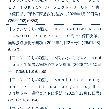
【ファンづくりの秘訣】 <ＰＥＲＦＥＣＴ ＷＯＲ
ＬＤ ＴＯＫＹＯ> パーフェクト・ワールド／年商
３億円超、”予約””商品数”に強み（2026年1月29日号）
('26/02/02)
(0858)
【ファンづくりの秘訣】 <ＫＩＢＡＣＯＷＯＲＫＳ>
ＳＷＯＯＮ ＳＵＰＰＬＹ／ＥＣ売上１億円突破、
顧客接点強化が奏功（2026年1月22日号）('26/01/28)
(0857)
【ファンづくりの秘訣】 <良品たいこばん> ｍｅｄ
ｉｂａ／生産者の物語でファン獲得（2026年1月15日
号）('26/01/16)
(0856)
【ファンづくりの秘訣】 <ｃｈｉｔｒｅｅ ｏｒｇ
ａｎｉｃ> ｃｈｉｔｒｅｅ ｏｒｇａｎｉｃ／９
０％増収も、獲得コストに課題（2025年12月11日号）
('25/12/16)
(0854)
【ファンづくりの秘訣】 <ｂｅ ｍｙ ｆｌｏｒａ>