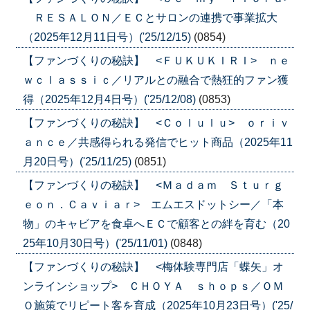
ＲＥＳＡＬＯＮ／ＥＣとサロンの連携で事業拡大
（2025年12月11日号）('25/12/15)
(0854)
【ファンづくりの秘訣】 <ＦＵＫＵＫＩＲＩ> ｎｅ
ｗｃｌａｓｓｉｃ／リアルとの融合で熱狂的ファン獲
得（2025年12月4日号）('25/12/08)
(0853)
【ファンづくりの秘訣】 <Ｃｏｌｕｌｕ> ｏｒｉｖ
ａｎｃｅ／共感得られる発信でヒット商品（2025年11
月20日号）('25/11/25)
(0851)
【ファンづくりの秘訣】 <Ｍａｄａｍ Ｓｔｕｒｇ
ｅｏｎ．Ｃａｖｉａｒ> エムエスドットシー／「本
物」のキャビアを食卓へＥＣで顧客との絆を育む（20
25年10月30日号）('25/11/01)
(0848)
【ファンづくりの秘訣】 <梅体験専門店「蝶矢」オ
ンラインショップ> ＣＨＯＹＡ ｓｈｏｐｓ／ＯＭ
Ｏ施策でリピート客を育成（2025年10月23日号）('25/