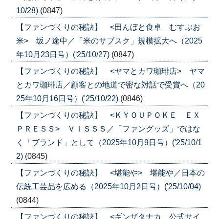
10/28)
(0847)
【ファンづくりの秘訣】 <田んぼと食卓 むすぶお
米> 坂ノ途中／「米のサブスク」規模拡大へ（2025
年10月23日号）('25/10/27)
(0847)
【ファンづくりの秘訣】 <ヤマとカワ珈琲店> ヤマ
とカワ珈琲店／顧客との地道で密な対話で受賞へ（20
25年10月16日号）('25/10/22)
(0846)
【ファンづくりの秘訣】 <ＫＹＯＵＰＯＫＥ ＥＸ
ＰＲＥＳＳ> ＶＩＳＳＳ／「ファングッズ」ではな
く「ブランド」として（2025年10月9日号）('25/10/1
2)
(0845)
【ファンづくりの秘訣】 <堪能や> 堪能や／日本の
伝統工芸品を広める（2025年10月2日号）('25/10/04)
(0844)
【ファンづくりの秘訣】 <ギンザタナカ 公式サイ