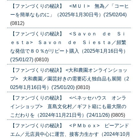
【ファンづくりの秘訣】 <ＭＵＩ> 無為／「コーヒ
ーを簡単なものに」（2025年1月30日号）('25/02/04)
(0812)
【ファンづくりの秘訣】 <Ｓａｖｏｎ ｄｅ Ｓｉ
ｅｓｔａ> Ｓａｖｏｎ ｄｅ Ｓｉｅｓｔａ／頻繁
な発信で８０％がリピート購入（2025年1月16日号）
('25/01/27)
(0810)
【ファンづくりの秘訣】 <大和農園オンラインショッ
プ> 大和農園／園芸好きの需要応え独自品も展開（2
025年1月16日号）('25/01/20)
(0810)
【ファンづくりの秘訣】 <ベネッセハウス オンラ
インショップ> 直島文化村／ギフト箱にも最大限の
こだわりを（2024年11月21日号）('24/11/26)
(0805)
【ファンづくりの秘訣】 <ＰＭｂｏｘ> ピーアンド
エム／元店員中心に運営、接客力生かす（2024年10月