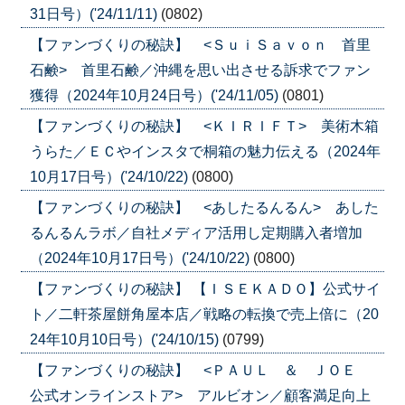
31日号）('24/11/11)
(0802)
【ファンづくりの秘訣】 <ＳｕｉＳａｖｏｎ 首里
石鹸> 首里石鹸／沖縄を思い出させる訴求でファン
獲得（2024年10月24日号）('24/11/05)
(0801)
【ファンづくりの秘訣】 <ＫＩＲＩＦＴ> 美術木箱
うらた／ＥＣやインスタで桐箱の魅力伝える（2024年
10月17日号）('24/10/22)
(0800)
【ファンづくりの秘訣】 <あしたるんるん> あした
るんるんラボ／自社メディア活用し定期購入者増加
（2024年10月17日号）('24/10/22)
(0800)
【ファンづくりの秘訣】 【ＩＳＥＫＡＤＯ】公式サイ
ト／二軒茶屋餅角屋本店／戦略の転換で売上倍に（20
24年10月10日号）('24/10/15)
(0799)
【ファンづくりの秘訣】 <ＰＡＵＬ ＆ ＪＯＥ
公式オンラインストア> アルビオン／顧客満足向上