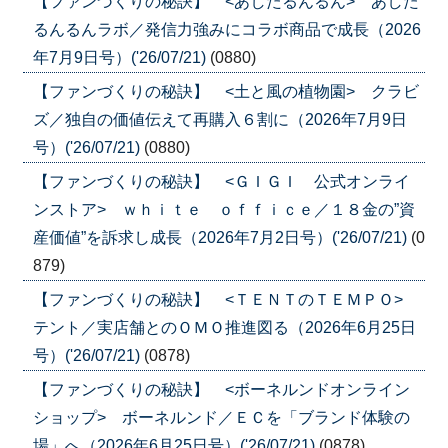
【ファンづくりの秘訣】 <あしたるんるん> あした
るんるんラボ／発信力強みにコラボ商品で成長（2026
年7月9日号）('26/07/21)
(0880)
【ファンづくりの秘訣】 <土と風の植物園> クラビ
ズ／独自の価値伝えて再購入６割に（2026年7月9日
号）('26/07/21)
(0880)
【ファンづくりの秘訣】 <ＧＩＧＩ 公式オンライ
ンストア> ｗｈｉｔｅ ｏｆｆｉｃｅ／１８金の”資
産価値”を訴求し成長（2026年7月2日号）('26/07/21)
(0
879)
【ファンづくりの秘訣】 <ＴＥＮＴのＴＥＭＰＯ>
テント／実店舗とのＯＭＯ推進図る（2026年6月25日
号）('26/07/21)
(0878)
【ファンづくりの秘訣】 <ボーネルンドオンライン
ショップ> ボーネルンド／ＥＣを「ブランド体験の
場」へ（2026年6月25日号）('26/07/21)
(0878)