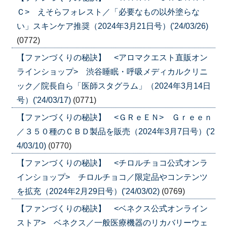
Ｃ> えそらフォレスト／「必要なもの以外塗らな
い」スキンケア推奨（2024年3月21日号）('24/03/26)
(0772)
【ファンづくりの秘訣】 <アロマクエスト直販オン
ラインショップ> 渋谷睡眠・呼吸メディカルクリニ
ック／院長自ら「医師スタグラム」（2024年3月14日
号）('24/03/17)
(0771)
【ファンづくりの秘訣】 <ＧＲｅＥＮ> Ｇｒｅｅｎ
／３５０種のＣＢＤ製品を販売（2024年3月7日号）('2
4/03/10)
(0770)
【ファンづくりの秘訣】 <チロルチョコ公式オンラ
インショップ> チロルチョコ／限定品やコンテンツ
を拡充（2024年2月29日号）('24/03/02)
(0769)
【ファンづくりの秘訣】 <ベネクス公式オンライン
ストア> ベネクス／一般医療機器のリカバリーウェ