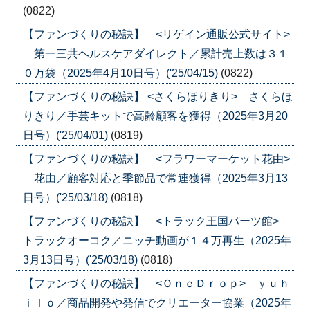
(0822)
【ファンづくりの秘訣】 <リゲイン通販公式サイト>
第一三共ヘルスケアダイレクト／累計売上数は３１
０万袋（2025年4月10日号）('25/04/15)
(0822)
【ファンづくりの秘訣】 <さくらほりきり> さくらほ
りきり／手芸キットで高齢顧客を獲得（2025年3月20
日号）('25/04/01)
(0819)
【ファンづくりの秘訣】 <フラワーマーケット花由>
花由／顧客対応と季節品で常連獲得（2025年3月13
日号）('25/03/18)
(0818)
【ファンづくりの秘訣】 <トラック王国パーツ館>
トラックオーコク／ニッチ動画が１４万再生（2025年
3月13日号）('25/03/18)
(0818)
【ファンづくりの秘訣】 <ＯｎｅＤｒｏｐ> ｙｕｈ
ｉｌｏ／商品開発や発信でクリエーター協業（2025年