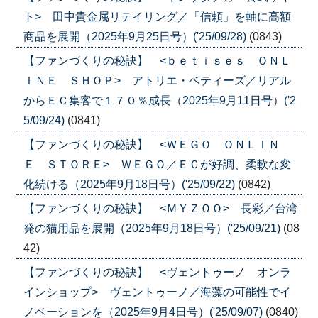
ト> 田中貴金属リテイリング／「信頼」を軸に高額
商品を展開（2025年9月25日号）('25/09/28)
(0843)
【ファンづくりの秘訣】 <ｂｅｔｉｓｅｓ ＯＮＬ
ＩＮＥ ＳＨＯＰ> アトリエ・ベティーズ／リアル
からＥＣ集客で１７０％成長（2025年9月11日号）('2
5/09/24)
(0841)
【ファンづくりの秘訣】 <ＷＥＧＯ ＯＮＬＩＮ
Ｅ ＳＴＯＲＥ> ＷＥＧＯ／ＥＣが好調、柔軟な変
化続ける（2025年9月18日号）('25/09/22)
(0842)
【ファンづくりの秘訣】 <ＭＹＺＯＯ> 長彩／台湾
発の猫用品を展開（2025年9月18日号）('25/09/21)
(08
42)
【ファンづくりの秘訣】 <ヴェントゥーノ オンラ
インショップ> ヴェントゥーノ／海藻の可能性でイ
ノベーションを（2025年9月4日号）('25/09/07)
(0840)