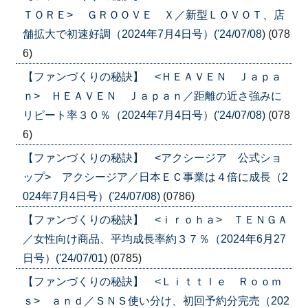
ＴＯＲＥ> ＧＲＯＯＶＥ Ｘ／新型ＬＯＶＯＴ、店
舗拡大で初速好調（2024年7月4日号）('24/07/08)
(078
6)
【ファンづくりの秘訣】 <ＨＥＡＶＥＮ Ｊａｐａ
ｎ> ＨＥＡＶＥＮ Ｊａｐａｎ／距離の近さ強みに
リピート率３０％（2024年7月4日号）('24/07/08)
(078
6)
【ファンづくりの秘訣】 <アクシージア 公式ショ
ップ> アクシージア／日本ＥＣ事業は４倍に成長（2
024年7月4日号）('24/07/08)
(0786)
【ファンづくりの秘訣】 <ｉｒｏｈａ> ＴＥＮＧＡ
／女性向け商品、平均成長率約３７％（2024年6月27
日号）('24/07/01)
(0785)
【ファンづくりの秘訣】 <Ｌｉｔｔｌｅ Ｒｏｏｍ
ｓ> ａｎｄ／ＳＮＳ使い分け、初回予約分完売（202