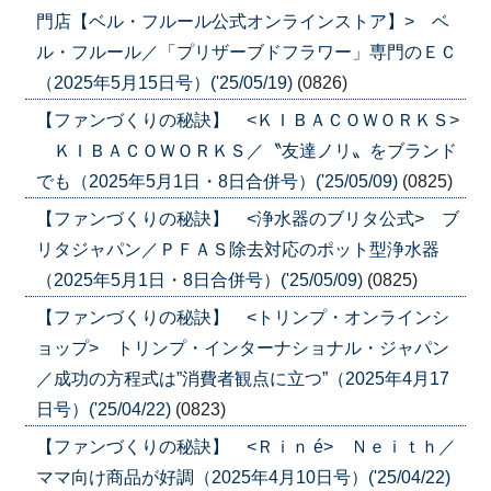
門店【ベル・フルール公式オンラインストア】> ベ
ル・フルール／「プリザーブドフラワー」専門のＥＣ
（2025年5月15日号）('25/05/19)
(0826)
【ファンづくりの秘訣】 <ＫＩＢＡＣＯＷＯＲＫＳ>
ＫＩＢＡＣＯＷＯＲＫＳ／〝友達ノリ〟をブランド
でも（2025年5月1日・8日合併号）('25/05/09)
(0825)
【ファンづくりの秘訣】 <浄水器のブリタ公式> ブ
リタジャパン／ＰＦＡＳ除去対応のポット型浄水器
（2025年5月1日・8日合併号）('25/05/09)
(0825)
【ファンづくりの秘訣】 <トリンプ・オンラインシ
ョップ> トリンプ・インターナショナル・ジャパン
／成功の方程式は”消費者観点に立つ”（2025年4月17
日号）('25/04/22)
(0823)
【ファンづくりの秘訣】 <Ｒｉｎ é> Ｎｅｉｔｈ／
ママ向け商品が好調（2025年4月10日号）('25/04/22)