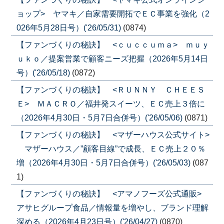
ョップ> ヤマキ／自家需要開拓でＥＣ事業を強化（2
026年5月28日号）('26/05/31)
(0874)
【ファンづくりの秘訣】 <ｃｕｃｃｕｍａ> ｍｕｙ
ｕｋｏ／提案営業で顧客ニーズ把握（2026年5月14日
号）('26/05/18)
(0872)
【ファンづくりの秘訣】 <ＲＵＮＮＹ ＣＨＥＥＳ
Ｅ> ＭＡＣＲＯ／福井発スイーツ、ＥＣ売上３倍に
（2026年4月30日・5月7日合併号）('26/05/06)
(0871)
【ファンづくりの秘訣】 <マザーハウス公式サイト>
マザーハウス／”顧客目線”で成長、ＥＣ売上２０％
増（2026年4月30日・5月7日合併号）('26/05/03)
(087
1)
【ファンづくりの秘訣】 <アマノフーズ公式通販>
アサヒグループ食品／情報量を増やし、ブランド理解
深める（2026年4月23日号）('26/04/27)
(0870)