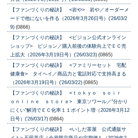
【ファンづくりの秘訣】 <岩や> 岩や／オーダーメ
ードで他にないを作る（2026年3月26日号）('26/03/2
9)
(0866)
【ファンづくりの秘訣】 <ピジョン公式オンライン
ショップ> ピジョン／購入前後の体験向上でＥＣ売
上拡大（2026年3月19日号）('26/03/23)
(0865)
【ファンづくりの秘訣】 <ファミリーセット 宅配
健康食> タイヘイ／商品力と電話対応で支持高まる
（2026年3月19日号）('26/03/22)
(0865)
【ファンづくりの秘訣】 <ｔｏｋｙｏ ｓｏｉｒ
ｏｎｌｉｎｅ ｓｔｏｒｅ> 東京ソワール／”分かり
にくい”解消でＥＣ化率１１ポイント増（2026年3月12
日号）('26/03/17)
(0864)
【ファンづくりの秘訣】 <いしだ茶屋 公式通販サ
イト> 石田茶店／会員限定商品や定期便も（2026年2