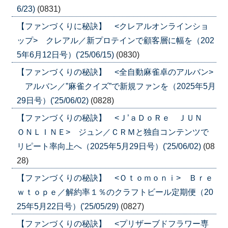
6/23)
(0831)
【ファンづくりに秘訣】 <クレアルオンラインショ
ップ> クレアル／新プロテインで顧客層に幅を（202
5年6月12日号）('25/06/15)
(0830)
【ファンづくりの秘訣】 <全自動麻雀卓のアルバン>
アルバン／”麻雀クイズ”で新規ファンを（2025年5月
29日号）('25/06/02)
(0828)
【ファンづくりの秘訣】 <Ｊ’ａＤｏＲｅ ＪＵＮ
ＯＮＬＩＮＥ> ジュン／ＣＲＭと独自コンテンツで
リピート率向上へ（2025年5月29日号）('25/06/02)
(08
28)
【ファンづくりの秘訣】 <Ｏｔｏｍｏｎｉ> Ｂｒｅ
ｗｔｏｐｅ／解約率１％のクラフトビール定期便（20
25年5月22日号）('25/05/29)
(0827)
【ファンづくりの秘訣】 <プリザーブドフラワー専