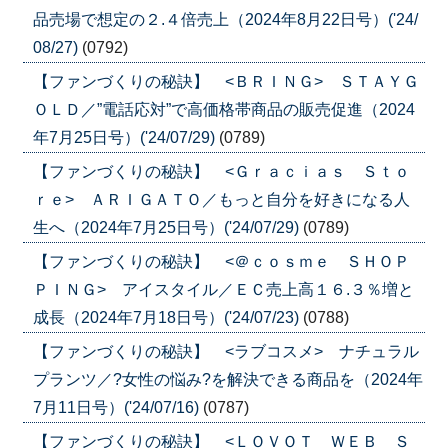
品売場で想定の２.４倍売上（2024年8月22日号）('24/
08/27)
(0792)
【ファンづくりの秘訣】 <ＢＲＩＮＧ> ＳＴＡＹＧ
ＯＬＤ／”電話応対”で高価格帯商品の販売促進（2024
年7月25日号）('24/07/29)
(0789)
【ファンづくりの秘訣】 <Ｇｒａｃｉａｓ Ｓｔｏ
ｒｅ> ＡＲＩＧＡＴＯ／もっと自分を好きになる人
生へ（2024年7月25日号）('24/07/29)
(0789)
【ファンづくりの秘訣】 <＠ｃｏｓｍｅ ＳＨＯＰ
ＰＩＮＧ> アイスタイル／ＥＣ売上高１６.３％増と
成長（2024年7月18日号）('24/07/23)
(0788)
【ファンづくりの秘訣】 <ラブコスメ> ナチュラル
プランツ／?女性の悩み?を解決できる商品を（2024年
7月11日号）('24/07/16)
(0787)
【ファンづくりの秘訣】 <ＬＯＶＯＴ ＷＥＢ Ｓ