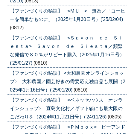
02/10)
(0813)
【ファンづくりの秘訣】 <ＭＵＩ> 無為／「コーヒ
ーを簡単なものに」（2025年1月30日号）('25/02/04)
(0812)
【ファンづくりの秘訣】 <Ｓａｖｏｎ ｄｅ Ｓｉ
ｅｓｔａ> Ｓａｖｏｎ ｄｅ Ｓｉｅｓｔａ／頻繁
な発信で８０％がリピート購入（2025年1月16日号）
('25/01/27)
(0810)
【ファンづくりの秘訣】 <大和農園オンラインショッ
プ> 大和農園／園芸好きの需要応え独自品も展開（2
025年1月16日号）('25/01/20)
(0810)
【ファンづくりの秘訣】 <ベネッセハウス オンラ
インショップ> 直島文化村／ギフト箱にも最大限の
こだわりを（2024年11月21日号）('24/11/26)
(0805)
【ファンづくりの秘訣】 <ＰＭｂｏｘ> ピーアンド