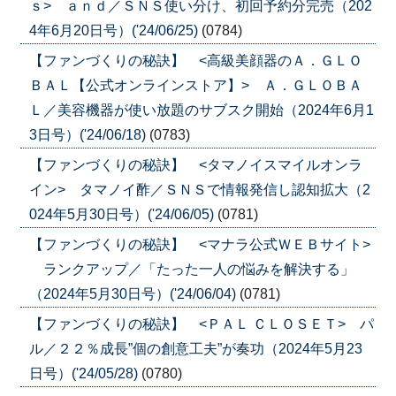
ｓ> ａｎｄ／ＳＮＳ使い分け、初回予約分完売（202
4年6月20日号）('24/06/25)
(0784)
【ファンづくりの秘訣】 <高級美顔器のＡ．ＧＬＯ
ＢＡＬ【公式オンラインストア】> Ａ．ＧＬＯＢＡ
Ｌ／美容機器が使い放題のサブスク開始（2024年6月1
3日号）('24/06/18)
(0783)
【ファンづくりの秘訣】 <タマノイスマイルオンラ
イン> タマノイ酢／ＳＮＳで情報発信し認知拡大（2
024年5月30日号）('24/06/05)
(0781)
【ファンづくりの秘訣】 <マナラ公式ＷＥＢサイト>
ランクアップ／「たった一人の悩みを解決する」
（2024年5月30日号）('24/06/04)
(0781)
【ファンづくりの秘訣】 <ＰＡＬ ＣＬＯＳＥＴ> パ
ル／２２％成長”個の創意工夫”が奏功（2024年5月23
日号）('24/05/28)
(0780)