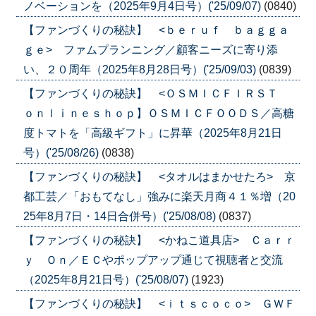
ノベーションを（2025年9月4日号）('25/09/07)
(0840)
【ファンづくりの秘訣】 <ｂｅｒｕｆ ｂａｇｇａ
ｇｅ> ファムプランニング／顧客ニーズに寄り添
い、２０周年（2025年8月28日号）('25/09/03)
(0839)
【ファンづくりの秘訣】 <ＯＳＭＩＣＦＩＲＳＴ
ｏｎｌｉｎｅｓｈｏｐ】ＯＳＭＩＣＦＯＯＤＳ／高糖
度トマトを「高級ギフト」に昇華（2025年8月21日
号）('25/08/26)
(0838)
【ファンづくりの秘訣】 <タオルはまかせたろ> 京
都工芸／「おもてなし」強みに楽天月商４１％増（20
25年8月7日・14日合併号）('25/08/08)
(0837)
【ファンづくりの秘訣】 <かねこ道具店> Ｃａｒｒ
ｙ Ｏｎ／ＥＣやポップアップ通じて視聴者と交流
（2025年8月21日号）('25/08/07)
(1923)
【ファンづくりの秘訣】 <ｉｔｓｃｏｃｏ> ＧＷＦ