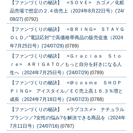
【ファンづくりの秘訣】 <ＳＯＶＥ> カゴメ／化粧
品売場で想定の２.４倍売上（2024年8月22日号）('24/
08/27)
(0792)
【ファンづくりの秘訣】 <ＢＲＩＮＧ> ＳＴＡＹＧ
ＯＬＤ／”電話応対”で高価格帯商品の販売促進（2024
年7月25日号）('24/07/29)
(0789)
【ファンづくりの秘訣】 <Ｇｒａｃｉａｓ Ｓｔｏ
ｒｅ> ＡＲＩＧＡＴＯ／もっと自分を好きになる人
生へ（2024年7月25日号）('24/07/29)
(0789)
【ファンづくりの秘訣】 <＠ｃｏｓｍｅ ＳＨＯＰ
ＰＩＮＧ> アイスタイル／ＥＣ売上高１６.３％増と
成長（2024年7月18日号）('24/07/23)
(0788)
【ファンづくりの秘訣】 <ラブコスメ> ナチュラル
プランツ／?女性の悩み?を解決できる商品を（2024年
7月11日号）('24/07/16)
(0787)