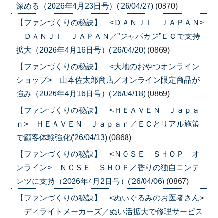
深める（2026年4月23日号）('26/04/27)
(0870)
【ファンづくりの秘訣】 <ＤＡＮＪＩ ＪＡＰＡＮ>
ＤＡＮＪＩ ＪＡＰＡＮ／”ジャパカジ”ＥＣで支持
拡大（2026年4月16日号）('26/04/20)
(0869)
【ファンづくりの秘訣】 <大地のおやつオンライン
ショップ> 山本佐太郎商店／オンライン限定商品が
強み（2026年4月16日号）('26/04/18)
(0869)
【ファンづくりの秘訣】 <ＨＥＡＶＥＮ Ｊａｐａ
ｎ> ＨＥＡＶＥＮ Ｊａｐａｎ／ＥＣとリアル施策
で顧客体験強化('26/04/13)
(0868)
【ファンづくりの秘訣】 <ＮＯＳＥ ＳＨＯＰ オ
ンライン> ＮＯＳＥ ＳＨＯＰ／香りの独自コンテ
ンツに支持（2026年4月2日号）('26/04/06)
(0867)
【ファンづくりの秘訣】 <ぬいぐるみのお医者さん>
ディライトメーカーズ／ぬい活拡大で修理サービス