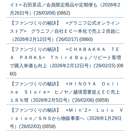
イト> 石田茶店／会員限定商品や定期便も（2026年2
月26日号）('26/03/08)
(0862)
【ファンづくりの秘訣】 <グラニフ公式オンライン
ストア> グラニフ／自社ＥＣ一本化で売上２倍超に
（2026年2月12日号）('26/02/17)
(0860)
【ファンづくりの秘訣】 <ＣＨＡＢＡＫＫＡ ＴＥ
Ａ ＰＡＲＫＳ> Ｔｈｉｒｄ Ｂａｙ／リピート客増
で購入単価も向上（2026年2月12日号）('26/02/15)
(08
60)
【ファンづくりの秘訣】 <ＨＩＮＯＹＡ Ｏｎｌｉ
ｎｅ Ｓｔｏｒｅ> ヒノヤ／越境需要捉えＥＣ売上
１８％増（2026年2月5日号）('26/02/06)
(0859)
【ファンづくりの秘訣】 <Ｍｉｎ’Ｚ> Ｌｕｌｕ Ｖ
ｉｓｉｏｎ／ＳＮＳから物販事業へ（2026年1月29日
号）('26/02/03)
(0858)