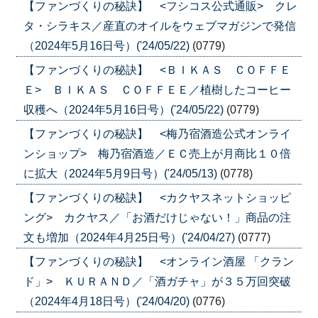
【ファンづくりの秘訣】 <フシコス公式通販> クレ
タ・シラキス／産直のオイルをウェブマガジンで発信
（2024年5月16日号）('24/05/22)
(0779)
【ファンづくりの秘訣】 <ＢＩＫＡＳ ＣＯＦＦＥ
Ｅ> ＢＩＫＡＳ ＣＯＦＦＥＥ／植樹したコーヒー
収穫へ（2024年5月16日号）('24/05/22)
(0779)
【ファンづくりの秘訣】 <梅乃宿酒造公式オンライ
ンショップ> 梅乃宿酒造／ＥＣ売上が月商比１０倍
に拡大（2024年5月9日号）('24/05/13)
(0778)
【ファンづくりの秘訣】 <カクヤスネットショッピ
ング> カクヤス／「お酒だけじゃない！」商品の注
文も増加（2024年4月25日号）('24/04/27)
(0777)
【ファンづくりの秘訣】 <オンライン酒屋 「クラン
ド」> ＫＵＲＡＮＤ／「酒ガチャ」が３５万回突破
（2024年4月18日号）('24/04/20)
(0776)