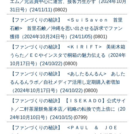
エム／元店員中心に運営、接客力生かす（2024年10月
31日号）('24/11/11)
(0802)
【ファンづくりの秘訣】 <ＳｕｉＳａｖｏｎ 首里
石鹸> 首里石鹸／沖縄を思い出させる訴求でファン
獲得（2024年10月24日号）('24/11/05)
(0801)
【ファンづくりの秘訣】 <ＫＩＲＩＦＴ> 美術木箱
うらた／ＥＣやインスタで桐箱の魅力伝える（2024年
10月17日号）('24/10/22)
(0800)
【ファンづくりの秘訣】 <あしたるんるん> あした
るんるんラボ／自社メディア活用し定期購入者増加
（2024年10月17日号）('24/10/22)
(0800)
【ファンづくりの秘訣】 【ＩＳＥＫＡＤＯ】公式サイ
ト／二軒茶屋餅角屋本店／戦略の転換で売上倍に（20
24年10月10日号）('24/10/15)
(0799)
【ファンづくりの秘訣】 <ＰＡＵＬ ＆ ＪＯＥ