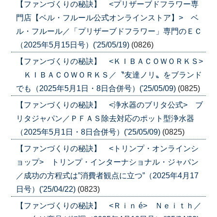
【ファンづくりの秘訣】 <プリザーブドフラワー専
門店【ベル・フルール公式オンラインストア】> ベ
ル・フルール／「プリザーブドフラワー」専門のＥＣ
（2025年5月15日号）('25/05/19)
(0826)
【ファンづくりの秘訣】 <ＫＩＢＡＣＯＷＯＲＫＳ>
ＫＩＢＡＣＯＷＯＲＫＳ／〝友達ノリ〟をブランド
でも（2025年5月1日・8日合併号）('25/05/09)
(0825)
【ファンづくりの秘訣】 <浄水器のブリタ公式> ブ
リタジャパン／ＰＦＡＳ除去対応のポット型浄水器
（2025年5月1日・8日合併号）('25/05/09)
(0825)
【ファンづくりの秘訣】 <トリンプ・オンラインシ
ョップ> トリンプ・インターナショナル・ジャパン
／成功の方程式は”消費者観点に立つ”（2025年4月17
日号）('25/04/22)
(0823)
【ファンづくりの秘訣】 <Ｒｉｎ é> Ｎｅｉｔｈ／