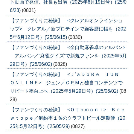
ト動画で発信、社長も出演（2025年6月19日号）('25/0
6/23)
(0831)
【ファンづくりに秘訣】 <クレアルオンラインショ
ップ> クレアル／新プロテインで顧客層に幅を（202
5年6月12日号）('25/06/15)
(0830)
【ファンづくりの秘訣】 <全自動麻雀卓のアルバン>
アルバン／”麻雀クイズ”で新規ファンを（2025年5月
29日号）('25/06/02)
(0828)
【ファンづくりの秘訣】 <Ｊ’ａＤｏＲｅ ＪＵＮ
ＯＮＬＩＮＥ> ジュン／ＣＲＭと独自コンテンツで
リピート率向上へ（2025年5月29日号）('25/06/02)
(08
28)
【ファンづくりの秘訣】 <Ｏｔｏｍｏｎｉ> Ｂｒｅ
ｗｔｏｐｅ／解約率１％のクラフトビール定期便（20
25年5月22日号）('25/05/29)
(0827)