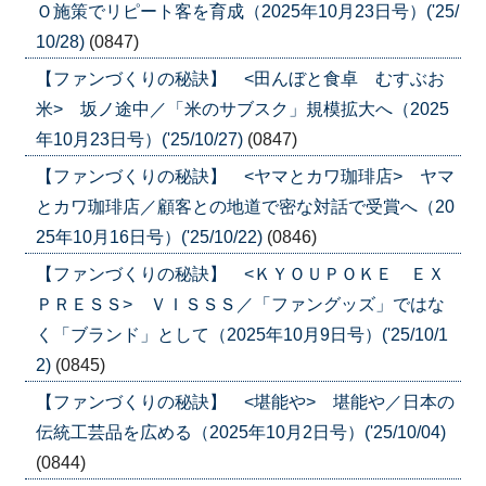
Ｏ施策でリピート客を育成（2025年10月23日号）('25/
10/28)
(0847)
【ファンづくりの秘訣】 <田んぼと食卓 むすぶお
米> 坂ノ途中／「米のサブスク」規模拡大へ（2025
年10月23日号）('25/10/27)
(0847)
【ファンづくりの秘訣】 <ヤマとカワ珈琲店> ヤマ
とカワ珈琲店／顧客との地道で密な対話で受賞へ（20
25年10月16日号）('25/10/22)
(0846)
【ファンづくりの秘訣】 <ＫＹＯＵＰＯＫＥ ＥＸ
ＰＲＥＳＳ> ＶＩＳＳＳ／「ファングッズ」ではな
く「ブランド」として（2025年10月9日号）('25/10/1
2)
(0845)
【ファンづくりの秘訣】 <堪能や> 堪能や／日本の
伝統工芸品を広める（2025年10月2日号）('25/10/04)
(0844)