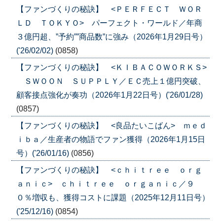
【ファンづくりの秘訣】 <ＰＥＲＦＥＣＴ ＷＯＲ
ＬＤ ＴＯＫＹＯ> パーフェクト・ワールド／年商
３億円超、”予約””商品数”に強み（2026年1月29日号）
('26/02/02)
(0858)
【ファンづくりの秘訣】 <ＫＩＢＡＣＯＷＯＲＫＳ>
ＳＷＯＯＮ ＳＵＰＰＬＹ／ＥＣ売上１億円突破、
顧客接点強化が奏功（2026年1月22日号）('26/01/28)
(0857)
【ファンづくりの秘訣】 <良品たいこばん> ｍｅｄ
ｉｂａ／生産者の物語でファン獲得（2026年1月15日
号）('26/01/16)
(0856)
【ファンづくりの秘訣】 <ｃｈｉｔｒｅｅ ｏｒｇ
ａｎｉｃ> ｃｈｉｔｒｅｅ ｏｒｇａｎｉｃ／９
０％増収も、獲得コストに課題（2025年12月11日号）
('25/12/16)
(0854)