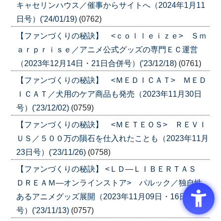
キャセリンハウス／催事からサイトへ（2024年1月11
日号）('24/01/19)
(0762)
【ファンづくりの秘訣】 <ｃｏｌｌｅｉｚｅ> Ｓｍ
ａｒｐｒｉｓｅ／アニメ公式グッズの専門ＥＣ運営
（2023年12月14日・21日合併号）('23/12/18)
(0761)
【ファンづくりの秘訣】 <ＭＥＤＩＣＡＴ> ＭＥＤ
ＩＣＡＴ／犬用のケア商品も発売（2023年11月30日
号）('23/12/02)
(0759)
【ファンづくりの秘訣】 <ＭＥＴＥＯＳ> ＲＥＶＩ
ＵＳ／５００万の隕石を仕入れたことも（2023年11月
23日号）('23/11/26)
(0758)
【ファンづくりの秘訣】 <ＬＤ―ＬＩＢＥＲＴＡＳ
ＤＲＥＡＭ―オンラインストア> パルック／独自性
あるアニメグッズ展開（2023年11月09日・16日 合併
号）('23/11/13)
(0757)