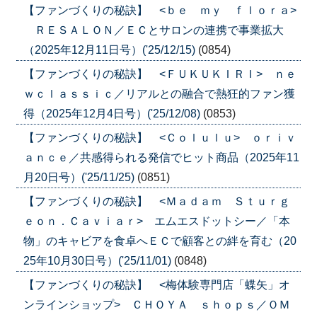
【ファンづくりの秘訣】 <ｂｅ ｍｙ ｆｌｏｒａ>
ＲＥＳＡＬＯＮ／ＥＣとサロンの連携で事業拡大
（2025年12月11日号）('25/12/15)
(0854)
【ファンづくりの秘訣】 <ＦＵＫＵＫＩＲＩ> ｎｅ
ｗｃｌａｓｓｉｃ／リアルとの融合で熱狂的ファン獲
得（2025年12月4日号）('25/12/08)
(0853)
【ファンづくりの秘訣】 <Ｃｏｌｕｌｕ> ｏｒｉｖ
ａｎｃｅ／共感得られる発信でヒット商品（2025年11
月20日号）('25/11/25)
(0851)
【ファンづくりの秘訣】 <Ｍａｄａｍ Ｓｔｕｒｇ
ｅｏｎ．Ｃａｖｉａｒ> エムエスドットシー／「本
物」のキャビアを食卓へＥＣで顧客との絆を育む（20
25年10月30日号）('25/11/01)
(0848)
【ファンづくりの秘訣】 <梅体験専門店「蝶矢」オ
ンラインショップ> ＣＨＯＹＡ ｓｈｏｐｓ／ＯＭ