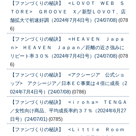
【ファンづくりの秘訣】 <ＬＯＶＯＴ ＷＥＢ Ｓ
ＴＯＲＥ> ＧＲＯＯＶＥ Ｘ／新型ＬＯＶＯＴ、店
舗拡大で初速好調（2024年7月4日号）('24/07/08)
(078
6)
【ファンづくりの秘訣】 <ＨＥＡＶＥＮ Ｊａｐａ
ｎ> ＨＥＡＶＥＮ Ｊａｐａｎ／距離の近さ強みに
リピート率３０％（2024年7月4日号）('24/07/08)
(078
6)
【ファンづくりの秘訣】 <アクシージア 公式ショ
ップ> アクシージア／日本ＥＣ事業は４倍に成長（2
024年7月4日号）('24/07/08)
(0786)
【ファンづくりの秘訣】 <ｉｒｏｈａ> ＴＥＮＧＡ
／女性向け商品、平均成長率約３７％（2024年6月27
日号）('24/07/01)
(0785)
【ファンづくりの秘訣】 <Ｌｉｔｔｌｅ Ｒｏｏｍ