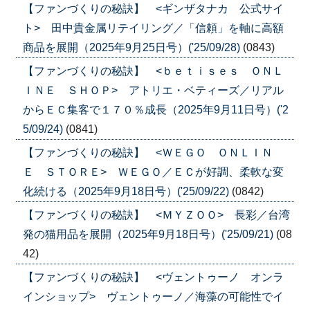
【ファンづくりの秘訣】 <ギンザタナカ 公式サイ
ト> 田中貴金属リテイリング／「信頼」を軸に高額
商品を展開（2025年9月25日号）('25/09/28)
(0843)
【ファンづくりの秘訣】 <ｂｅｔｉｓｅｓ ＯＮＬ
ＩＮＥ ＳＨＯＰ> アトリエ・ベティーズ／リアル
からＥＣ集客で１７０％成長（2025年9月11日号）('2
5/09/24)
(0841)
【ファンづくりの秘訣】 <ＷＥＧＯ ＯＮＬＩＮ
Ｅ ＳＴＯＲＥ> ＷＥＧＯ／ＥＣが好調、柔軟な変
化続ける（2025年9月18日号）('25/09/22)
(0842)
【ファンづくりの秘訣】 <ＭＹＺＯＯ> 長彩／台湾
発の猫用品を展開（2025年9月18日号）('25/09/21)
(08
42)
【ファンづくりの秘訣】 <ヴェントゥーノ オンラ
インショップ> ヴェントゥーノ／海藻の可能性でイ